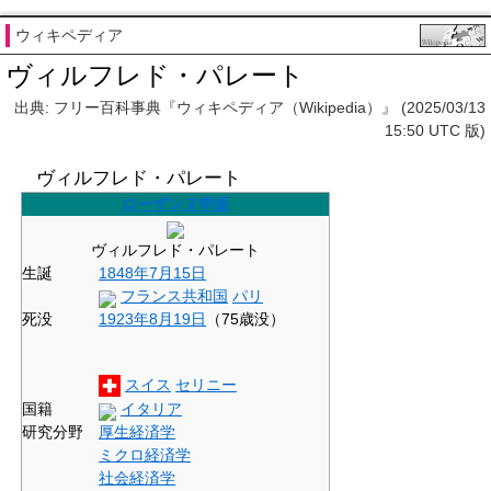
ウィキペディア
ヴィルフレド・パレート
出典: フリー百科事典『ウィキペディア（Wikipedia）』 (2025/03/13
15:50 UTC 版)
ヴィルフレド・パレート
ローザンヌ学派
ヴィルフレド・パレート
生誕
1848年
7月15日
フランス共和国
パリ
死没
1923年
8月19日
（75歳没）
スイス
セリニー
国籍
イタリア
研究分野
厚生経済学
ミクロ経済学
社会経済学