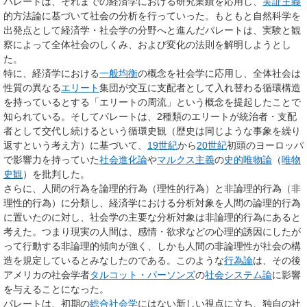
パレートは、それまでの経済学における研究業績を応用し、
実証主義
的方法論に基づいて社会の分析を行っていった。もともと自然科学を
出発点として経済学・社会学の分野へと進んだパレートは、実験と観
察によって全体社会のしくみ、および変化の法則を解明しようとし
た。
特に、経済学における
一般均衡
の概念を社会学に応用し、全体社会は
性質の異なる
エリート
集団が交互に支配者として入れ替わる循環構造
を持っているとする「エリートの周流」という概念を提起したことで
知られている。そしてパレートは、2種類のエリートが統治者・支配
者として交代し続けるという循環史観（歴史は同じような事象を繰り
返すという考え方）に基づいて、
19世紀
から
20世紀
初頭のヨーロッパ
で影響力を持っていた
社会進化論
や
マルクス主義
の
史的唯物論
（
唯物
史観
）を批判した。
さらに、人間の行為を
論理的行為
（理性的行為）と
非論理的行為
（非
理性的行為）に分類し、経済学における分析対象を人間の論理的行為
に置いたのに対し、社会学の主要な分析対象は非論理的行為にあると
考えた。つまり現実の人間は、感情・欲求などの心理的誘因にしたが
って行動する非論理的傾向が強く、しかも人間の非論理性が社会の構
造を規定しているとみなしたのである。このような
行為論
は、その後
アメリカの社会学者
タルコット・パーソンズ
の
社会システム論
に影響
を与えることになった。
パレートは、初期の
総合社会学
にはない新しい視点に立ち、独自の社