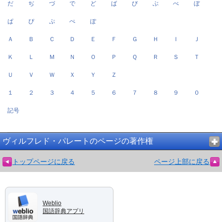
だ
ぢ
づ
で
ど
ば
び
ぶ
べ
ぼ
ぱ
ぴ
ぷ
ぺ
ぽ
Ａ
Ｂ
Ｃ
Ｄ
Ｅ
Ｆ
Ｇ
Ｈ
Ｉ
Ｊ
Ｋ
Ｌ
Ｍ
Ｎ
Ｏ
Ｐ
Ｑ
Ｒ
Ｓ
Ｔ
Ｕ
Ｖ
Ｗ
Ｘ
Ｙ
Ｚ
１
２
３
４
５
６
７
８
９
０
記号
ヴィルフレド・パレートのページの著作権
トップページに戻る
ページ上部に戻る
Weblio
国語辞典アプリ