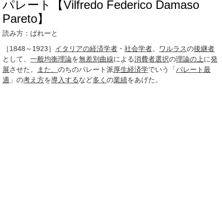
パレート【Vilfredo Federico Damaso
Pareto】
読み方：ぱれーと
［1848～1923］
イタリアの経済
学者
・
社会学者
。
ワルラス
の
後継者
として、
一般均衡理論
を
無差別曲線
による
消費者
選択
の
理論
の上
に
発
展
させた。
また、
のちのパレート派
厚生経済学
でいう「
パレート最
適
」の
考え方
を
導入する
など
多く
の
業績
をあげた。