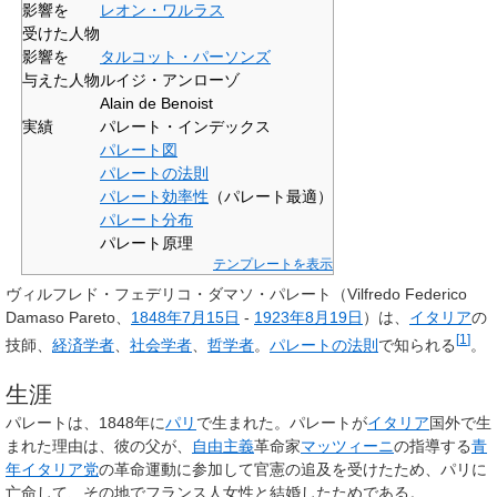
影響を
レオン・ワルラス
受けた人物
影響を
タルコット・パーソンズ
与えた人物
ルイジ・アンローゾ
Alain de Benoist
実績
パレート・インデックス
パレート図
パレートの法則
パレート効率性
（パレート最適）
パレート分布
パレート原理
テンプレートを表示
ヴィルフレド・フェデリコ・ダマソ・パレート
（
Vilfredo Federico
Damaso Pareto
、
1848年
7月15日
-
1923年
8月19日
）は、
イタリア
の
[
1
]
技師、
経済学者
、
社会学者
、
哲学者
。
パレートの法則
で知られる
。
生涯
パレートは、1848年に
パリ
で生まれた。パレートが
イタリア
国外で生
まれた理由は、彼の父が、
自由主義
革命家
マッツィーニ
の指導する
青
年イタリア党
の革命運動に参加して官憲の追及を受けたため、パリに
亡命して、その地でフランス人女性と結婚したためである。