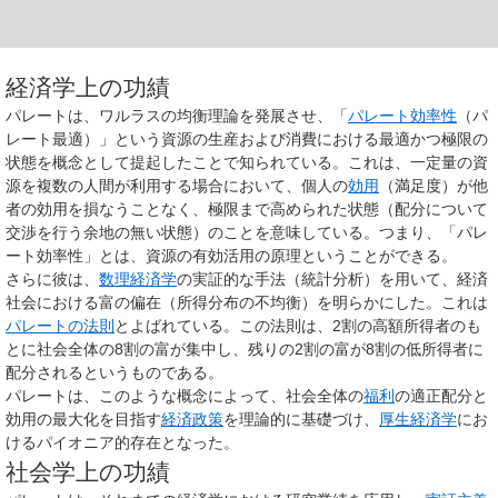
経済学上の功績
パレートは、ワルラスの均衡理論を発展させ、「
パレート効率性
（パ
レート最適）」という資源の生産および消費における最適かつ極限の
状態を概念として提起したことで知られている。これは、一定量の資
源を複数の人間が利用する場合において、個人の
効用
（満足度）が他
者の効用を損なうことなく、極限まで高められた状態（配分について
交渉を行う余地の無い状態）のことを意味している。つまり、「パレ
ート効率性」とは、資源の有効活用の原理ということができる。
さらに彼は、
数理経済学
の実証的な手法（統計分析）を用いて、経済
社会における富の偏在（所得分布の不均衡）を明らかにした。これは
パレートの法則
とよばれている。この法則は、2割の高額所得者のも
とに社会全体の8割の富が集中し、残りの2割の富が8割の低所得者に
配分されるというものである。
パレートは、このような概念によって、社会全体の
福利
の適正配分と
効用の最大化を目指す
経済政策
を理論的に基礎づけ、
厚生経済学
にお
けるパイオニア的存在となった。
社会学上の功績