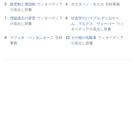
政党制と寡頭制
ウィキペディア
ガエターノ・モスカ
百科事典
小見出し辞書
理論成立の背景
ウィキペディア
社会学のバイブル:デュルケー
小見出し辞書
ム、マルクス、ヴェーバー
ウィ
キペディア小見出し辞書
マフェオ・パンタレオーニ
百科
その他の先駆者
ウィキペディア
事典
小見出し辞書