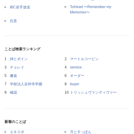
ToHeart 〜Remember my
IBC岩手放送
Memories〜
任意
ことば検索ランキング
姉とボイン
マートルコービン
チョレイ
service
邂逅
オーダー
学校法人吉祥寺学園
buyer
確認
トリッシュヴァンディヴァー
新着のことば
エキスポ
月とすっぽん