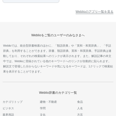
Weblioのアプリ一覧を見る
Weblioをご覧のユーザーのみなさまへ
Weblioでは、統合型辞書検索のほかに、「類語辞典」や「英和・和英辞典」、「手話
辞典」を利用することができます。辞書、類語辞典、英和・和英辞典、手話辞典は連
動しており、それぞれの検索結果へのリンクが表示されます。また、解説記事の本文
中では、Weblioに登録されている他のキーワードへのリンクが自動的に貼られます。
解説文で登場した分からないキーワードや気になるキーワードは、1クリックで検索結
果を表示することができます。
Weblio辞書のカテゴリ一覧
カテゴリトップ
建物・不動産
食品
ビジネス
学問
人名
業界用語
文化
方言