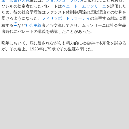
第一次世界大戦
後には、
ジョルジュ・ソレル
に招かれたこともある。
ソレルの信奉者だったパレートは
ベニート・ムッソリーニ
を評価した
ため、彼の社会学理論はファシスト体制御用達の反動理論との批判を
受けるようになった。
フィリッポ・トゥラーティ
の主宰する雑誌に寄
[
2
]
稿する
など
社会主義
者とも交流しており、ムッソリーニは社会主義
者時代にパレートの講義を聴講したことがあった。
晩年において、病に冒されながらも精力的に社会学の体系化を試みる
が、その途上、1923年に75歳でその生涯を閉じた。