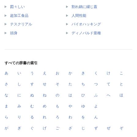
図々しい
割れ鍋に綴じ蓋
超加工食品
人間性能
テスクリアル
バイオハッキング
頭身
ディノバルド亜種
すべての辞書の索引
あ
い
う
え
お
か
き
く
け
こ
さ
し
す
せ
そ
た
ち
つ
て
と
な
に
ぬ
ね
の
は
ひ
ふ
へ
ほ
ま
み
む
め
も
や
ゆ
よ
ら
り
る
れ
ろ
わ
を
ん
が
ぎ
ぐ
げ
ご
ざ
じ
ず
ぜ
ぞ