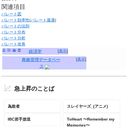
関連項目
パレート図
パレート効率性
(
パレート最適
)
パレートの法則
パレート分布
パレート分析
パレート改善
表
話
編
歴
[
表示
]
経済学
[
表示
]
典拠管理データベー
ス
急上昇のことば
為政者
スレイヤーズ_(アニメ)
IBC岩手放送
ToHeart 〜Remember my
Memories〜