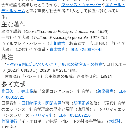
会学理論を構築したところから、
マックス・ヴェーバー
や
エミール・
デュルケーム
と並ぶ重要な社会学者の1人として位置づけられてい
る。
主な著作
経済学講義（
Cour d'Economie Politique, Laussanne. 1896
）
一般社会学大綱（
Trattato di sociologia generale. 1917-19
）
ヴィルフレド・パレート（
北川隆吉
、板倉達文、広田明訳）『社会学
大綱』（現代社会学体系・
青木書店
）
ISBN 4250870448
脚注
^
“
人生の８割は忘れていいこと／85歳の壁突破への極意
”. 日刊スポー
ツ (2023年6月23日).
2023年6月23日
閲覧。
^
佐藤茂行『パレート社会主義論の形成』經濟學研究、1991年
参考文献
作田啓一
、
井上俊
編『命題コレクション 社会学』（
筑摩書房
）
ISBN
4480852921
田原音和・
田野崎昭夫
・
阿閉吉男
他著（
新明正道
監修）『現代社会学
のエッセンス 社会学理論の歴史と展開（改訂版）』（ぺりかんエッ
センスシリーズ・
ぺりかん社
）
ISBN 4831507210
佐藤茂行
『イデオロギーと神話 : パレートの社会科学論』（
木鐸社
、
1993年）