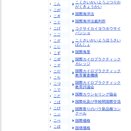
こくさいかいようぶつりか
こん
がくきょうかい
こが
国際海洋法
こぎ
国際海洋法裁判所
こぐ
こげ
コクサイカイヨウホウサイ
バンショ
こご
こくさいかいようほうさい
こざ
ばんしょ
こじ
国際海里
こず
こぜ
国際カイロプラクティック
カレッジ
こぞ
国際カイロプラクティック
こだ
教育審査機構
こぢ
国際カイロプラクティック
こづ
教育評議会
こで
国際カウンセリング協会
こど
国際化及び学校間国際交流
こば
こび
国際香りのバラ新品種コン
クール
こぶ
こべ
国際価格
こぼ
国債価格