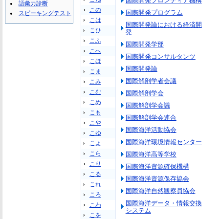
国際開発フロンティア機構
語彙力診断
この
国際開発プログラム
スピーキングテスト
こは
国際開発論における経済開
こひ
発
こふ
国際開発学部
こへ
国際開発コンサルタンツ
こほ
国際開発論
こま
国際解剖学者会議
こみ
こむ
国際解剖学会
こめ
国際解剖学会議
こも
国際解剖学会連合
こや
国際海洋活動協会
こゆ
国際海洋環境情報センター
こよ
こら
国際海洋高等学校
こり
国際海洋資源確保機構
こる
国際海洋資源保存協会
これ
国際海洋自然観察員協会
ころ
国際海洋データ・情報交換
こわ
システム
こを