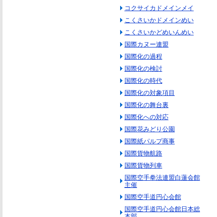
コクサイカドメインメイ
こくさいかドメインめい
こくさいかどめいんめい
国際カヌー連盟
国際化の過程
国際化の検討
国際化の時代
国際化の対象項目
国際化の舞台裏
国際化への対応
国際花みどり公園
国際紙パルプ商事
国際貨物航路
国際貨物列車
国際空手拳法連盟白蓮会館
主催
国際空手道円心会館
国際空手道円心会館日本総
本部