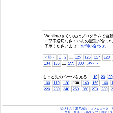
Weblioのさくいんはプログラムで
一部不適切なさくいんの配置が含まれ
了承くださいませ。
お問い合わせ
。
...
.
＜前へ
1
2
125
126
127
128
...
.
134
135
299
300
次へ＞
もっと先のページを見る：
10
20
30
100
110
120
130
140
150
160
220
230
240
250
260
270
280
2
ビジネス
｜
業界用語
｜
コンピュータ
｜
文化
｜
生活
｜
ヘルスケア
｜
趣味
｜
ス