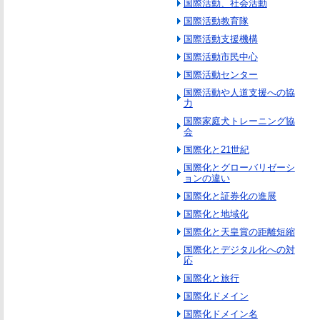
国際活動、社会活動
国際活動教育隊
国際活動支援機構
国際活動市民中心
国際活動センター
国際活動や人道支援への協
力
国際家庭犬トレーニング協
会
国際化と21世紀
国際化とグローバリゼーシ
ョンの違い
国際化と証券化の進展
国際化と地域化
国際化と天皇賞の距離短縮
国際化とデジタル化への対
応
国際化と旅行
国際化ドメイン
国際化ドメイン名