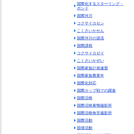
国際化するスターリング・
ポンド
国際河川
コクサイカセン
こくさいかせん
国際河川の源流
国際課税
コクサイカゼイ
こくさいかぜい
国際家族計画連盟
国際家族農業年
国際化対応
国際カップ戦での躍進
国際活映
国際活映巣鴨撮影所
国際活映角筈撮影所
国際活動
国債活動