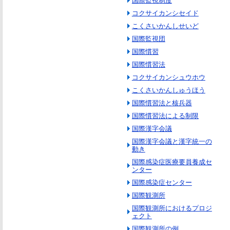
国際監視制度
コクサイカンシセイド
こくさいかんしせいど
国際監視団
国際慣習
国際慣習法
コクサイカンシュウホウ
こくさいかんしゅうほう
国際慣習法と核兵器
国際慣習法による制限
国際漢字会議
国際漢字会議と漢字統一の
動き
国際感染症医療要員養成セ
ンター
国際感染症センター
国際観測所
国際観測所におけるプロジ
ェクト
国際観測所の例