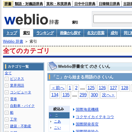
辞書
類語・対義語辞典
英和・和英辞典
日中中日辞典
日韓韓日辞典
古語
索引
トップ
索引
ランキング
画像から探す
名文の言葉
成句
同じ
Weblio 辞書
＞ 索引
全てのカテゴリ
Weblio辞書全て のさくいん
カテゴリ一覧
全て
「こ」から始まる用語のさくいん
ビジネス
＋
業界用語
＋
...
.
＜前へ
1
2
125
126
127
128
コンピュータ
＋
...
.
134
135
299
300
次へ＞
電車
＋
自動車・バイク
＋
絞込み
国際海底機構
船
＋
こ
コクサイカイテキコウ
工学
＋
こあ
国際開発長官
建築・不動産
＋
こい
国際開発協会