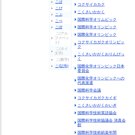
こぱ
コクサイカカク
こぴ
こくさいかかく
こぷ
国際科学オリムピック
こぺ
国際科学オリンピック
こぽ
こ(アル
国際化学オリンピック
ファベッ
コクサイカガクオリンピッ
ト)
ク
こ(タイ
文字)
こくさいかがくおりんぴっ
く
こ(数字)
こ(記号)
国際化学オリンピック日本
委員会
国際化学オリンピックへの
代表派遣
国際科学会議
コクサイカガクカイギ
こくさいかがくかいぎ
国際科学技術英語協会
国際科学技術協議会 清真会
館
国際科学技術娯楽年間