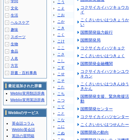
学問
＋
こう
コクサイカイハツキョウカ
文化
こえ
＋
イ
こお
生活
＋
こくさいかいはつきょうか
こか
ヘルスケア
＋
い
こき
趣味
＋
国際開発協力銀行
こく
スポーツ
＋
国際開発局
こけ
生物
＋
ここ
コクサイカイハツキョク
食品
＋
こさ
こくさいかいはつきょく
人名
＋
こし
国際開発金融機関
方言
＋
こす
コクサイカイハツキンユウ
辞書・百科事典
＋
こせ
キカン
こそ
こくさいかいはつきんゆう
最近追加された辞書
こた
きかん
Weblio実用類語辞典
こち
国際開発支援、緊急救援活
Weblio実用英語辞典
こつ
動
こて
国際開発センター
Weblioのサービス
こと
コクサイカイハツセンター
こな
英会話コラム
こくさいかいはつせんたー
こに
Weblio英会話
国際開発の動向
こぬ
英語の質問箱
こね