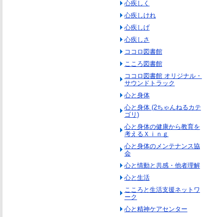
心疾しく
心疾しけれ
心疾しげ
心疾しさ
ココロ図書館
こころ図書館
ココロ図書館 オリジナル・
サウンドトラック
心と身体
心と身体 (2ちゃんねるカテ
ゴリ)
心と身体の健康から教育を
考えるＸｉｎｇ
心と身体のメンテナンス協
会
心と情動と共感・他者理解
心と生活
こころと生活支援ネットワ
ーク
心と精神ケアセンター