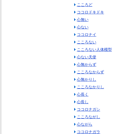
こころど
ココロドキドキ
心無い
心ない
ココロナイ
こころない
こころない人体模型
心ない天使
心無からず
こころなからず
心無かりし
こころなかりし
心長く
心長し
ココロナガシ
こころながし
心ながら
ココロナガラ