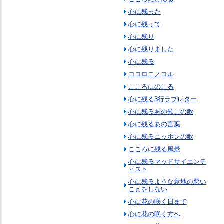
心に残った
心に残って
心に残り
心に残りました
心に残る
ココロニノコル
こころにのこる
心に残る3行ラブレター
心に残るあの歌この歌
心に残るあの言葉
心に残るニッポンの歌
こころに残る風景
心に残るマッドサイエンテ
ィスト
心に残るような意地の悪い
ことをしない
心に花の咲く日まで
心に花の咲く方へ