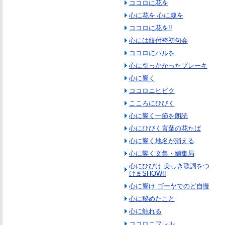
ココロに花を
心に花を 心に棘を
ココロに花を!!
心には紋付袴初句会
ココロにハルを
心に引っかかったブレーキ
心に響く
ココロニヒビク
こころにひびく
心に響く一節を朗読
心にひびく言葉の花たば
心に響く地名が消える
心に響く文集・編集局
心にひびけ 美しき歌詞をつ
けまSHOW!!
心に響け ゴーヤでのど自慢
心に秘めたこと
心に触れる
ココロニフレル