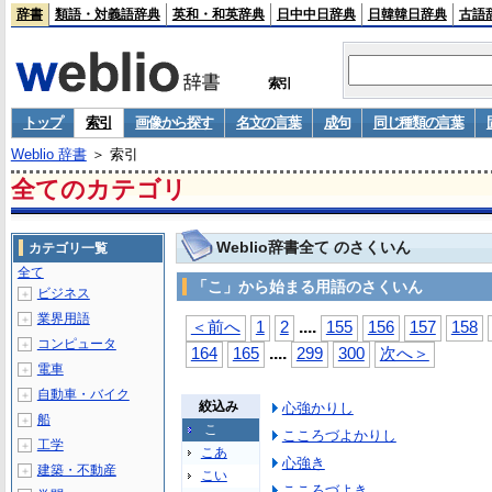
辞書
類語・対義語辞典
英和・和英辞典
日中中日辞典
日韓韓日辞典
古語
索引
トップ
索引
画像から探す
名文の言葉
成句
同じ種類の言葉
Weblio 辞書
＞ 索引
全てのカテゴリ
Weblio辞書全て のさくいん
カテゴリ一覧
全て
「こ」から始まる用語のさくいん
ビジネス
＋
業界用語
＋
...
.
＜前へ
1
2
155
156
157
158
コンピュータ
＋
...
.
164
165
299
300
次へ＞
電車
＋
自動車・バイク
＋
絞込み
心強かりし
船
＋
こ
こころづよかりし
工学
＋
こあ
心強き
建築・不動産
＋
こい
こころづよき