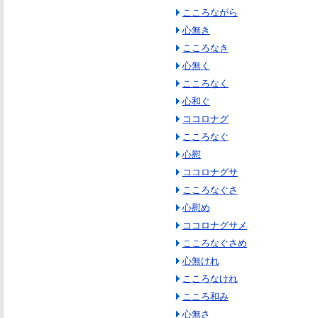
こころながら
心無き
こころなき
心無く
こころなく
心和ぐ
ココロナグ
こころなぐ
心慰
ココロナグサ
こころなぐさ
心慰め
ココロナグサメ
こころなぐさめ
心無けれ
こころなけれ
こころ和み
心無さ