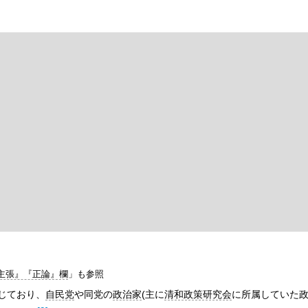
『主張』『正論』欄
」も参照
じており、
自民党
や同党の
政治家
(主に
清和政策研究会
に所属していた政