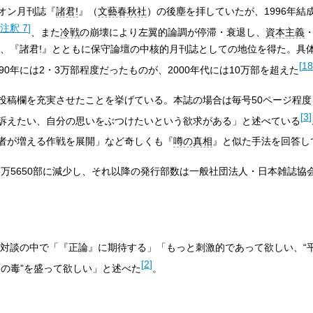
オン月刊誌『
諸君!
』（
文藝春秋社
）の後塵を拝していたが、1996年結
注釈 7
]
、また
冷戦
の崩壊により左翼的論調が停滞・衰退し、
資本主義
、『諸君!』とともに保守論壇の中核的月刊誌としての地位を得た。具
[
18
0年には2・3万部程度だったものが、2000年代には10万部を超えた
投稿欄を充実させたことを挙げている。本誌の場合は毎号50ページ程度
[
3
]
訴えたい、自分の思いをぶつけたいという欲求がある」と述べている
者が増える作戦を展開」など奇しくも『
噂の真相
』と似た手法を回答し
数は6万5650部に減少し、それ以降の発行部数は一般社団法人・日本雑誌協
対談の中で「『正論』に期待する」「もっと刺激的であって欲しい、“平
[
2
]
物の毒”を盛って欲しい」と述べた
。