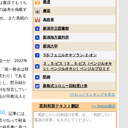
最遅
は書店でもうち
の論考を掲載す
邂逅
され、また表紙の
為政者
新潟市立図書館
新潟地方裁判所
新潟大学
５β‐フェニルオキソラン‐２‐オン
信一
が、2022年
３，５‐ビス［３，５‐ビス（ベンジルオキ
シ）ベンジルオキシ］ベンジルブロミド
、「統一教会は韓
変わり）である
黙祷
とし、黙示録か
新島式コロニー回転受け身
利を預言してい
>>もっとランキングを見る
会が宗教法人と
。
英和和英テキスト翻訳
>> Weblio翻訳
21
]
。記事には、
売り払って献金
は
福音書
に基づ