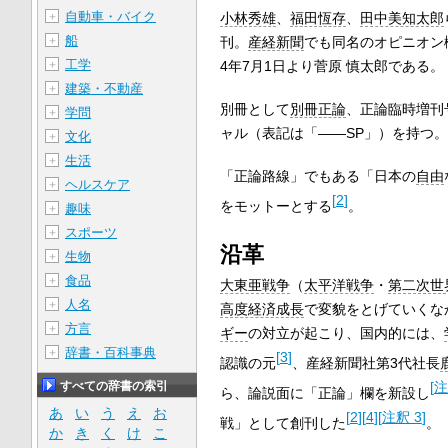
自動車・バイク
小林秀雄
、
福田恆存
、
田中美知太郎
＋
船
刊。
産経新聞
でも同名のオピニオン
＋
工学
4年7月1日より菅原 慎太郎である。
＋
建築・不動産
＋
別冊として
別冊正論
、正論臨時増刊
学問
＋
ャル（表記は「――SP」）を持つ。
文化
＋
生活
＋
「正論路線」でもある「日本の
自由
ヘルスケア
＋
[
2
]
をモットーとする
。
趣味
＋
スポーツ
＋
沿革
生物
＋
食品
＋
大東亜戦争
（
太平洋戦争
・
第二次世
人名
＋
高度経済成長
で変貌をとげていくな
方言
＋
ギー
の対立が起こり、国内的には、
辞書・百科事典
＋
[
3
]
認識の元
、産経新聞社第3代社長
[
注
すべての辞書の索引
ら、論説面に「正論」欄を新設し
あ
い
う
え
お
[
2
]
[
4
]
[
注釈 3
]
戦」として創刊した
。
か
き
く
け
こ