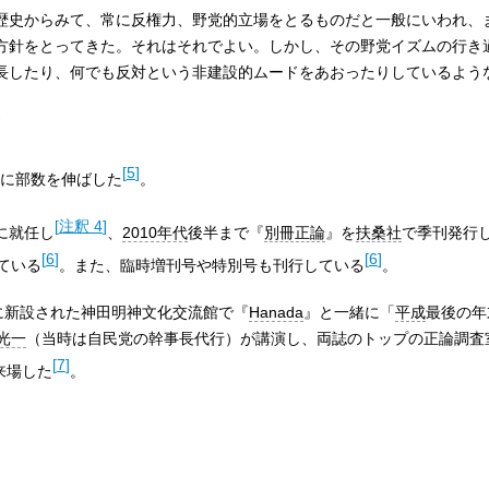
歴史からみて、常に反権力、野党的立場をとるものだと一般にいわれ、
方針をとってきた。それはそれでよい。しかし、その野党イズムの行き
長したり、何でも反対という非建設的ムードをあおったりしているよう
[
5
]
に部数を伸ばした
。
[
注釈 4
]
に就任し
、
2010年代
後半まで『
別冊正論
』を
扶桑社
で季刊発行
[
6
]
[
6
]
ている
。また、臨時増刊号や特別号も刊行している
。
に新設された神田明神文化交流館で『
Hanada
』と一緒に「
平成
最後の年
光一
（当時は自民党の幹事長代行）が講演し、両誌のトップの正論調査
[
7
]
来場した
。