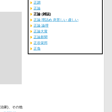
正調
正論
正論 (雑誌)
正論 理詰め 息苦しい 虚しい
正論 論理
正論大賞
正論新聞
正谷栄邦
正負
治家)、その他