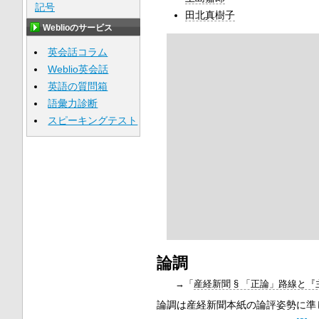
記号
田北真樹子
Weblioのサービス
英会話コラム
Weblio英会話
英語の質問箱
語彙力診断
スピーキングテスト
論調
→「
産経新聞 § 「正論」路線と
論調は産経新聞本紙の論評姿勢に準