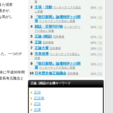
書
また現実
2
主張・活動
ウィキペディア小見出
|
|
|
|
|
36%
過ぎが、
し辞書
な気がし
3
『朝日新聞』論壇時評との関
|
|
|
|
|
34%
係
ウィキペディア小見出し辞書
4
雑誌・定期刊行物
ウィキペディ
|
|
|
|
|
34%
ア小見出し辞書
5
正論 (雑誌)
百科事典
|
|
|
|
|
32%
6
正論
百科事典
|
|
|
|
|
30%
7
正論大賞
百科事典
|
|
|
|
|
18%
した。一つのテ
8
市来信博
ウィキペディア小見出し
|
|
|
|
|
16%
辞書
9
『朝日新聞』論壇時評との関
|
|
|
|
|
16%
連
ウィキペディア小見出し辞書
末に平成30年間
10
日本歴史修正協議会
百科事典
|
|
|
|
|
16%
室長有元隆志と
正論_(雑誌)のお隣キーワード
正誤
正誤表
正説
正課