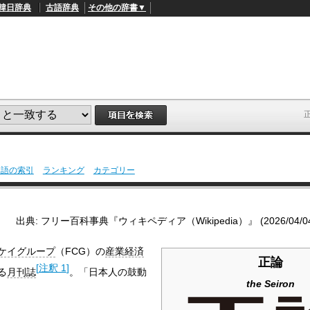
韓日辞典
古語辞典
その他の辞書▼
説
用語の索引
ランキング
カテゴリー
L
/
o
a
d
出典: フリー百科事典『ウィキペディア（Wikipedia）』 (2026/04/04 0
e
d
:
ケイグループ
（FCG）の
産業経済
5
正論
3
[
注釈 1
]
る
月刊誌
。「日本人の鼓動
.
5
the Seiron
7
%