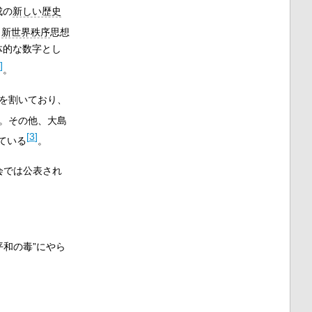
成の
新しい歴史
・
新世界秩序
思想
体的な数字とし
]
。
を割いており、
。その他、大島
[
3
]
ている
。
会では公表され
和の毒”にやら