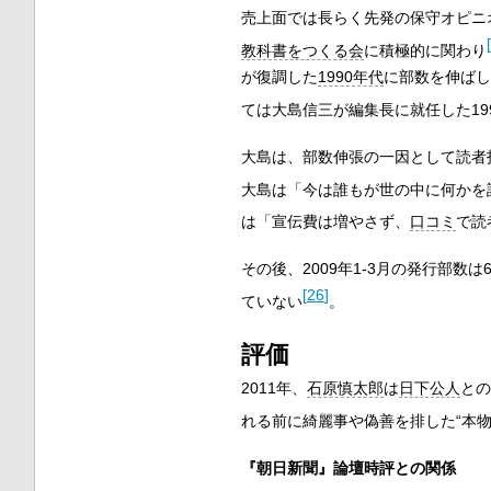
売上面では長らく先発の保守オピニ
[
教科書をつくる会
に積極的に関わり
が復調した
1990年代
に部数を伸ばし
ては大島信三が編集長に就任した199
大島は、部数伸張の一因として読者
大島は「今は誰もが世の中に何かを
は「宣伝費は増やさず、
口コミ
で読
その後、2009年1-3月の発行部
[
26
]
ていない
。
評価
2011年、
石原慎太郎
は
日下公人
との
れる前に綺麗事や偽善を排した“本
『朝日新聞』論壇時評との関係