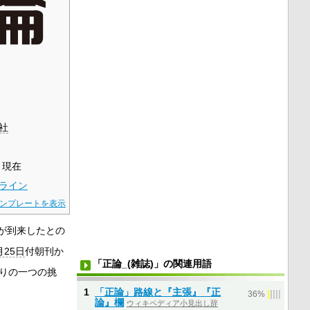
社
- 現在
ライン
ンプレートを表示
が到来したとの
月25日
付朝刊か
「正論_(雑誌)」の関連用語
なりの一つの挑
1
「正論」路線と『主張』『正
|
|
|
|
|
36%
論』欄
ウィキペディア小見出し辞