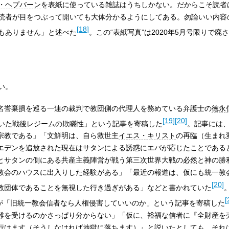
・ヘプバーン
を表紙に使っている雑誌はうちしかない。だからこそ読者
読者が目をつぶって開いても大体分かるようにしてある。勿論いい内容
[
18
]
もありません」と述べた
。この“表紙写真”は2020年5月号限りで廃
い。
名誉棄損を巡る一連の裁判で教団側の代理人を務めている弁護士の
徳永
[
19
]
[
20
]
暴いた戦後レジームの欺瞞性」という記事を寄稿した
。記事には
宗教である」「文鮮明は、自ら救世主
イエス・キリスト
の再臨（生まれ
エデンを追放された現在はサタンによる誘惑にエバが応じたことである
とサタンの側にある共産主義陣営が戦う第三次世界大戦の必然と神の勝
教会のハウスに出入りした経験がある」「最近の報道は、仮にも統一教
[
20
]
教団体であることを無視した行き過ぎがある」などと書かれていた
[
一が「旧統一教会信者なら人権侵害していいのか」という記事を寄稿した
難を受けるのかさっぱり分からない」「仮に、裕福な信者に『全財産を
行けます（そうしなければ地獄に落ちます）』と説いたとしても、それ