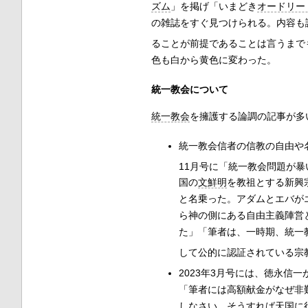
ズム
」を掲げ「いまどき
オードリー
の雑誌をすぐ見つけられる。内容も
ることが前提であることは言うまで
色も白から黄色に変わった。
統一教会について
統一教会
を擁護する論調の記事が多
統一教会信者の信教の自由や
11月号に「統一教会問題が
国の
文鮮明
を教祖とする新興
と名乗った。アダムとエバが
ら神の側にある自由主義陣営
た」「筆者は、一時期、統一
して公的に認証されている宗
2023年3月号には、徳永信
「筆者には高額献金がなぜ非
しなさい。そうすれば天国に