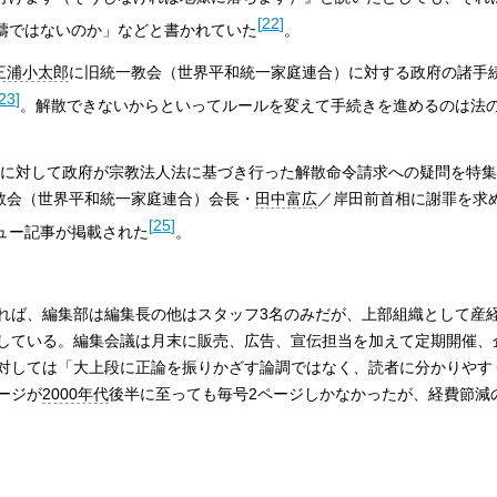
[
22
]
疇ではないのか」などと書かれていた
。
三浦小太郎
に旧統一教会（世界平和統一家庭連合）に対する政府の諸手
23
]
。解散できないからといってルールを変えて手続きを進めるのは法
教会に対して政府が宗教法人法に基づき行った解散命令請求への疑問を特
一教会（世界平和統一家庭連合）会長・
田中富広
／岸田前首相に謝罪を求
[
25
]
ュー記事が掲載された
。
れば、編集部は編集長の他はスタッフ3名のみだが、上部組織として産
している。編集会議は月末に販売、広告、宣伝担当を加えて定期開催、
対しては「大上段に正論を振りかざす論調ではなく、読者に分かりやす
ージが
2000年代
後半に至っても毎号2ページしかなかったが、経費節減