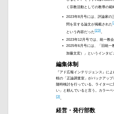
く宗教活動としての教導の範
2023年8月号には、評論家の
[
問を呈する論文が掲載された
[
23
]
という内容だった
。
2023年12月号では、統一
2025年6月号には、「旧統
加藤文宏）」というインタビ
編集体制
『アド広報インテリジェンス』によ
轄の「正論調査室」がバックアップ
随時検討を行っている。ライターに
い」と頼んでいると言う。カラーペ
[
3
]
。
経営・発行部数