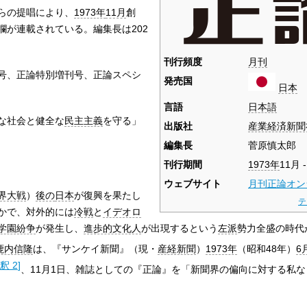
らの提唱により、
1973年
11月
創
欄が連載されている。編集長は202
刊行頻度
月刊
号、正論特別増刊号、正論スペシ
発売国
日本
言語
日本語
な社会と健全な
民主主義
を守る」
出版社
産業経済新聞
編集長
菅原慎太郎
刊行期間
1973年
11月 
ウェブサイト
月刊正論オン
界大戦
）
後の
日本
が復興を果たし
テ
かで、対外的には
冷戦
と
イデオロ
学園紛争
が発生し、
進歩的文化人
が出現するという
左派
勢力全盛の時代
鹿内信隆
は、『サンケイ新聞』（現・
産経新聞
）
1973年
（昭和48年）
6
釈 2
]
、11月1日、雑誌としての『正論』を「新聞界の偏向に対する私