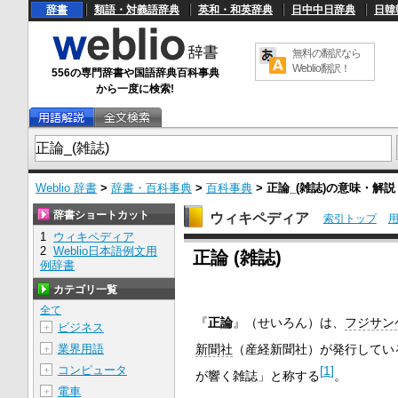
辞書
類語・対義語辞典
英和・和英辞典
日中中日辞典
日韓
無料の翻訳なら
Weblio翻訳！
556の専門辞書や国語辞典百科事典
から一度に検索!
Weblio 辞書
>
辞書・百科事典
>
百科事典
>
正論_(雑誌)
の意味・解
辞書ショートカット
ウィキペディア
索引トップ
1
ウィキペディア
U
2
Weblio日本語例文用
正論 (雑誌)
n
例辞書
m
u
カテゴリ一覧
t
e
全て
『
正論
』（せいろん）は、
フジサン
ビジネス
＋
新聞社
（産経新聞社）が発行してい
業界用語
＋
[
1
]
コンピュータ
＋
が響く雑誌」と称する
。
電車
＋