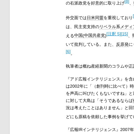
[
8
]
の右派政党を好意的に取り上げ
、
[
外交面では
日米同盟
を重視しており
は、民主党支持の
リベラル
系
メディ
[
注釈 5
]
[
15
]
える
中国
(
中国共産党
)
、
いて批判している。また、
反原発
に
[
6
]
。
執筆者は概ね産経新聞のコラムや正
『アド広報インテリジェンス』を含
は2002年に「（創刊時に比べて）
を声高に叫びたくもないですね」と
に対して大島は「そうであるならば
況は考えたことはありません」と回
どにも原稿を依頼した事例を挙げて
『広報IRインテリジェンス』200