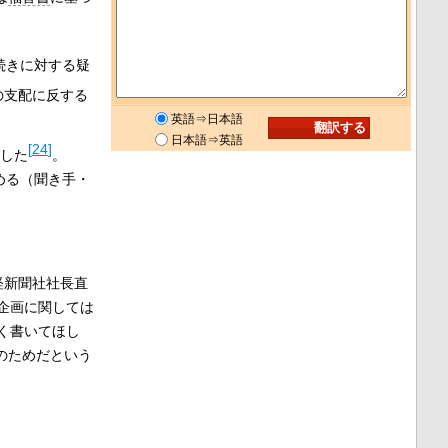
続きに対する疑
の支配に反する
英語⇒日本語
日本語⇒英語
[
24
]
集した
。
める（聞き手・
経新聞社社長直
企画に関しては
く書いてほし
のためだという