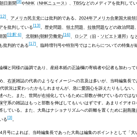
[
9
]
朝日新聞
や
NHK
（
NHKニュース
）、
TBS
などのメディアを批判して
12
]
、
アメリカ民主党
には批判的である。
2024年アメリカ合衆国大統領
[
13
]
ア
を批判している
。歴史問題、
領土問題
、
拉致問題
などの政治問題
[
注釈 6
]
[
16
]
韓国
、
北朝鮮
(
朝鮮労働党
)
、
ロシア
（旧・
ソビエト連邦
）な
[
17
]
も批判的である
。臨時増刊号や特別号ではこれらについての特集が
論欄と同様の論調であり、産経本紙の正論欄の寄稿者や記者も加わって
め、
右派
雑誌の代表のようなイメージへの言及は多いが、当時編集長で
時代状況は変わったかもしれませんが、急に
愛国心
を訴えたりもしない。
述べた。また、世間が
右傾
化しているために部数が伸びているのではな
保守
系の雑誌はもっと部数を伸ばしてもいいはずです。あまりイデオロ
答している。また、大島はナショナリズムへの距離を置くために
副島隆
[
3
]
いる
。
7年4月号によれば、当時編集長であった大島は編集のポイントとして「大