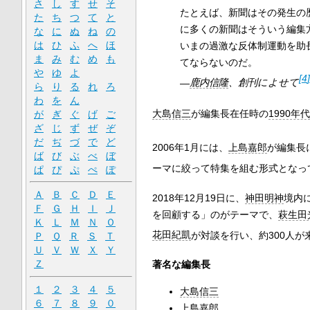
さ
し
す
せ
そ
たとえば、新聞はその発生の
た
ち
つ
て
と
に多くの新聞はそういう編集
な
に
ぬ
ね
の
は
ひ
ふ
へ
ほ
いまの過激な反体制運動を助
ま
み
む
め
も
てならないのだ。
や
ゆ
よ
[
4
]
—
鹿内信隆
、創刊によせて
ら
り
る
れ
ろ
わ
を
ん
大島信三
が編集長在任時の
1990年代
が
ぎ
ぐ
げ
ご
ざ
じ
ず
ぜ
ぞ
だ
ぢ
づ
で
ど
2006年1月には、
上島嘉郎
が編集長
ば
び
ぶ
べ
ぼ
ーマに絞って特集を組む形式となっ
ぱ
ぴ
ぷ
ぺ
ぽ
Ａ
Ｂ
Ｃ
Ｄ
Ｅ
2018年12月19日に、
神田明神
境内
Ｆ
Ｇ
Ｈ
Ｉ
Ｊ
を回顧する」のがテーマで、
萩生田
Ｋ
Ｌ
Ｍ
Ｎ
Ｏ
花田紀凱
が対談を行い、約300人が
Ｐ
Ｑ
Ｒ
Ｓ
Ｔ
Ｕ
Ｖ
Ｗ
Ｘ
Ｙ
Ｚ
著名な編集長
１
２
３
４
５
大島信三
６
７
８
９
０
上島嘉郎