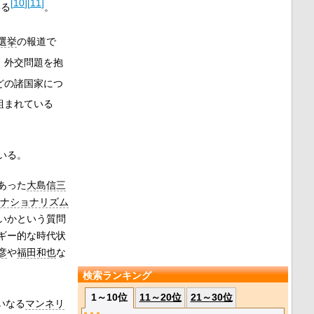
[
10
]
[
11
]
いる
。
選挙
の報道で
、外交問題を抱
どの諸国家につ
組まれている
いる。
あった
大島信三
ナショナリズム
いかという質問
ギー的な時代状
彦
や
福田和也
な
検索ランキング
1～10位
11～20位
21～30位
いなる
マンネリ