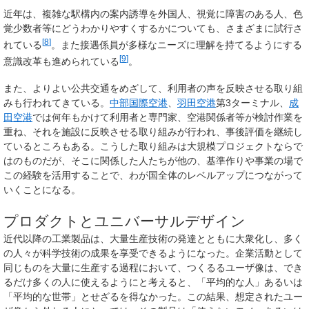
近年は、複雑な駅構内の案内誘導を外国人、視覚に障害のある人、色
覚少数者等にどうわかりやすくするかについても、さまざまに試行さ
[
8
]
れている
。また接遇係員が多様なニーズに理解を持てるようにする
[
9
]
意識改革も進められている
。
また、よりよい公共交通をめざして、利用者の声を反映させる取り組
みも行われてきている。
中部国際空港
、
羽田空港
第3ターミナル、
成
田空港
では何年もかけて利用者と専門家、空港関係者等が検討作業を
重ね、それを施設に反映させる取り組みが行われ、事後評価を継続し
ているところもある。こうした取り組みは大規模プロジェクトならで
はのものだが、そこに関係した人たちが他の、基準作りや事業の場で
この経験を活用することで、わが国全体のレベルアップにつながって
いくことになる。
プロダクトとユニバーサルデザイン
近代以降の工業製品は、大量生産技術の発達とともに大衆化し、多く
の人々が科学技術の成果を享受できるようになった。企業活動として
同じものを大量に生産する過程において、つくるるユーザ像は、でき
るだけ多くの人に使えるようにと考えると、「平均的な人」あるいは
「平均的な世帯」とせざるを得なかった。この結果、想定されたユー