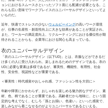
ョンにおけるスムースさといったソフト面にも配慮が必要となる。こ
れらも広い意味でワークプレイスのユニバーサルデザインといってよ
いものだ。
近年、快適でストレスの少ない
ウェルビーイング
の高いワーク環境
が、仕事の生産性・創造性向上に大きな効果があることが実証され、
また、ワーカーの満足度向上、リクルーティングにおける優位性が期
待されることからも、企業等における関心も高まっている。
衣のユニバーサルデザイン
「衣のユニバーサルデザイン（以下UD)」とは、衣服などができるだ
け多くの人に受け入れられ、楽しまれるためのデザインである。衣の
UDに必要な要素は多様であるが、審美性、機能性、有用性、社会
性、安全性、視認性などが重要である。
＜審美性：時代感覚やおしゃれ感、ファッション性を大切に＞
年齢や障害にかかわらず、おしゃれを楽しめる魅力的なデザイン、素
材、色、柄であることが重要である。高齢者だから地味に、という固
定的な考えでなく、むしろ「孫とお揃い、色違い」といった感覚で、
楽しみながら着こなせるのがよりユニバーサルであるといえる。