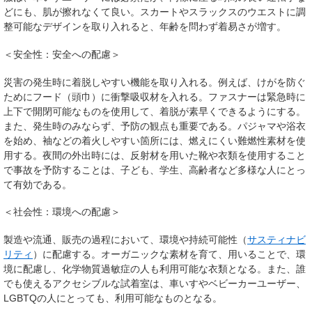
どにも、肌が擦れなくて良い。スカートやスラックスのウエストに調
整可能なデザインを取り入れると、年齢を問わず着易さが増す。
＜安全性：安全への配慮＞
災害の発生時に着脱しやすい機能を取り入れる。例えば、けがを防ぐ
ためにフード（頭巾）に衝撃吸収材を入れる。ファスナーは緊急時に
上下で開閉可能なものを使用して、着脱が素早くできるようにする。
また、発生時のみならず、予防の観点も重要である。パジャマや浴衣
を始め、袖などの着火しやすい箇所には、燃えにくい難燃性素材を使
用する。夜間の外出時には、反射材を用いた靴や衣類を使用すること
で事故を予防することは、子ども、学生、高齢者など多様な人にとっ
て有効である。
＜社会性：環境への配慮＞
製造や流通、販売の過程において、環境や持続可能性（
サスティナビ
リティ
）に配慮する。オーガニックな素材を育て、用いることで、環
境に配慮し、化学物質過敏症の人も利用可能な衣類となる。また、誰
でも使えるアクセシブルな試着室は、車いすやベビーカーユーザー、
LGBTQの人にとっても、利用可能なものとなる。