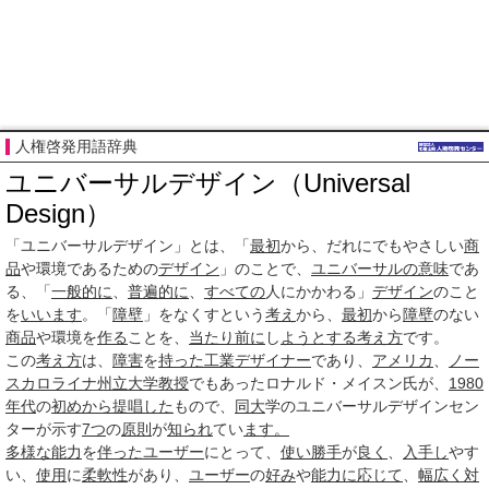
人権啓発用語辞典
ユニバーサルデザイン（Universal
Design）
「ユニバーサルデザイン」とは、「
最初
から、だれにでもやさしい
商
品
や環境であるための
デザイン
」のことで、
ユニバーサル
の意味
であ
る、「
一般的に
、
普遍的に
、
すべての
人にかかわる」
デザイン
のこと
を
いいます
。「
障壁
」をなくすという
考え
から、
最初
から
障壁
のない
商品
や環境を
作る
ことを、
当たり前に
し
ようとする
考え方
です。
この
考え方
は、
障害
を
持った
工業デザイナー
であり、
アメリカ
、
ノー
スカロライナ州立大学
教授
でもあったロナルド・メイスン氏が、
1980
年代
の
初めから
提唱した
もので、
同大
学のユニバーサルデザインセン
ターが示す
7つ
の
原則
が
知られ
てい
ます。
多様な
能力
を
伴った
ユーザー
にとって、
使い勝手
が
良く
、
入手し
やす
い、
使用
に
柔軟性
があり、
ユーザー
の
好み
や
能力
に応じて
、
幅広く
対