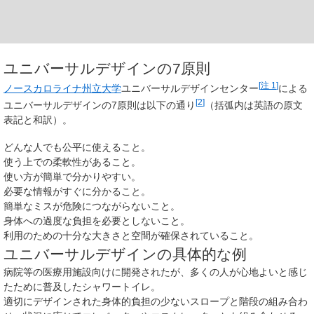
ユニバーサルデザインの7原則
[
注 1
]
ノースカロライナ州立大学
ユニバーサルデザインセンター
による
[
2
]
ユニバーサルデザインの7原則は以下の通り
（括弧内は英語の原文
表記と和訳）。
どんな人でも公平に使えること。
使う上での柔軟性があること。
使い方が簡単で分かりやすい。
必要な情報がすぐに分かること。
簡単なミスが危険につながらないこと。
身体への過度な負担を必要としないこと。
利用のための十分な大きさと空間が確保されていること。
ユニバーサルデザインの具体的な例
病院等の医療用施設向けに開発されたが、多くの人が心地よいと感じ
たために普及したシャワートイレ。
適切にデザインされた身体的負担の少ないスロープと階段の組み合わ