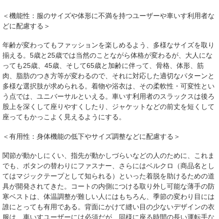
＜機能性：服のサイズや体形に不満を持つユーザーや車いす利用者な
どに配慮する＞
年齢が変わってもファッションを楽しめるよう、多様なサイズを取り
揃える。5歳と25歳では当然のことながら体格が変わるが、大人にな
っても25歳、45歳、そして65歳と加齢に伴って、骨格、体形、筋
肉、脂肪のつき方等が変わるので、それに対応した適切なパターンと
多様な選択肢が求められる。着物や浴衣は、その柔軟性・可変性とい
う点では、ユニバーサルといえる。車いす利用者のスラックスは後ろ
股上を深くして座りやすくしたり、ジャケットなどの前丈を短くして
座ってもかっこよく見えるようにする。
＜有用性：身体機能の低下やサイズ調整などに配慮する＞
関節が動かしにくい、指先が動かしづらいなどの人のために、これま
でも、ボタンの替わりにファスナー、さらにはベルクロ（商品名とし
てはマジックテープとして知られる）といった着脱を助けるための道
具が開発されてきた。コートの内側につける取り外し可能な薄手の防
寒ベストは、体温調整が難しい人にはもちろん、季節の変わり目には
誰にとっても有用である。背面にかけて縫い目の少ないデザインの衣
服は、車いすユーザーには必須だが、同様に座る時間の長い運転手な