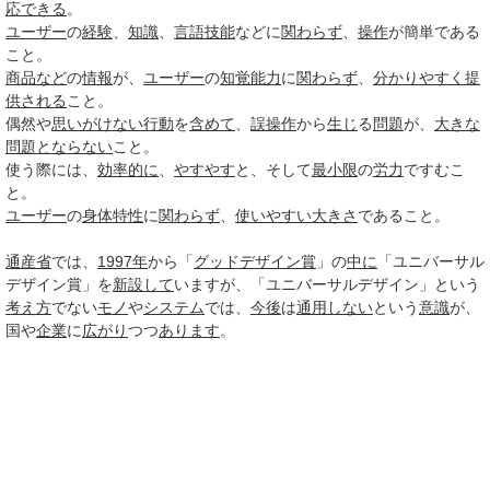
応できる
。
ユーザー
の
経験
、
知識
、
言語
技能
などに
関わらず
、
操作
が簡単である
こと。
商品など
の
情報
が、
ユーザー
の
知覚能力
に
関わらず
、
分かりやすく
提
供される
こと。
偶然や
思いがけない
行動
を
含めて
、
誤操作
から
生じ
る
問題
が、
大きな
問題
とならない
こと。
使う際には、
効率的に
、
やすやす
と、そして
最小限
の
労力
ですむこ
と。
ユーザー
の
身体
特性
に
関わらず
、
使いやすい
大きさ
であること。
通産省
では、
1997年
から「
グッドデザイン賞
」の
中に
「ユニバーサル
デザイン賞」を
新設して
いますが、「ユニバーサルデザイン」という
考え方
でない
モノ
や
システム
では、
今後
は
通用しない
という
意識
が、
国や
企業
に
広がり
つつ
あります
。