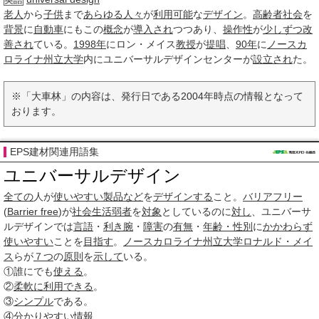
英語
老人
から
子供
まで
あらゆる
人々
が
利用可能
な
デザイン
。
高齢者
社会
を
背景
に
自動車
にもこの
概念
が
導入され
つつあり、
操作性
が
少しずつ
改
善され
ている。
1998年
にロン・メイス
教授
が
提唱
、
90年
に
ノースカ
ロライナ州立大学
内にユニバーサルデザインセンターが
設立され
た。
※「大車林」の内容は、発行日である2004年時点の情報となって
おります。
EPS建材関連用語集
ユニバーサルデザイン
全ての
人が
使いやすい
製品など
を
デザインする
こと。
バリアフリー
(
Barrier free
)が
社会生活
弱者
を
対象
としているのに
対し
、ユニバーサ
ルデザインでは
言語
・
利き腕
・
障害
の
有無
・
年齢・性別
に
かかわらず
使いやすい
ことを
目指す
。
ノースカロライナ州立大学
ロナルド・メイ
ス
らが
７つ
の
原則
を
示して
いる。
①誰にでも
使える
。
②
柔軟に
利用できる
。
③
シンプル
である。
④
分かりやすい
情報