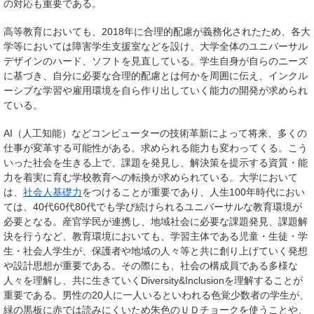
の対応も重要である。
高等教育においても、2018年に合理的配慮が義務化されたため、各大
学等においては障害学生支援室などを設け、大学全体のユニバーサル
デザインのハード、ソフトを見直している。学生自身が自らのニーズ
に基づき、自分に必要な合理的配慮とは何かを周囲に伝え、インクル
ーシブな学習や雇用環境を自ら作り出していく能力の開発が求められ
ている。
AI（人工知能）などコンピューターの技術革新によって将来、多くの
仕事が変革する可能性がある。求められる能力も変わってくる。こう
いった社会を生きる上で、課題を発見し、解決策を提示する資質・能
力を着実に育む学校教育への転換が求められている。大学において
は、
社会人基礎力
をつけることが重要であり、人生100年時代におい
ては、40代60代80代でも学び続けられるユニバーサルな教育環境が
必要となる。産官学民が連携し、地域社会に必要な課題発見、課題解
決を行うなど、教育環境においても、学習主体である児童・生徒・学
生・社会人学生が、保護者や地域の人々等と共に創り上げていく発想
や設計思想が重要である。その際にも、社会の構成員である多様な
人々を理解し、共に生きていくDiversity&Inclusionを理解することが
重要である。男性の20人に一人いるといわれる色覚少数者の学生が、
緑の黒板に赤では読みにくいため朱色のＵＤチョークを使うことや、