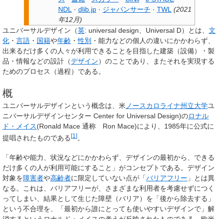
NDL
·
dlib.jp
·
ジャパンサーチ
·
TWL
(
2021
年12月
)
ユニバーサルデザイン
（
英
:
universal design
、
Universal D
）とは、
文
化
・
言語
・
国籍
や
年齢
・
性別
・能力などの個人の違いにかかわらず、
出来るだけ多くの人々が利用できることを目指した建築（設備）・製
品・情報などの設計（
デザイン
）のことであり、またそれを実現する
ためのプロセス（過程）である。
概
ユニバーサルデザインという概念は、米
ノースカロライナ州立大学
ユ
ニバーサルデザインセンター Center for Universal Design)の
ロナル
ド・メイス
(Ronald Mace 通称 Ron Mace)により、1985年に公式に
[
1
]
提唱されたものである
。
「年齢や能力、状況などにかかわらず、デザインの最初から、できる
だけ多くの人が利用可能にすること」がコンセプトである。デザイン
対象を
障害者
や
高齢者
に限定していない点が「
バリアフリー
」とは異
なる。これは、バリアフリーが、さまざまな利用者を考慮せずにつく
ってしまい、結果として生じた障壁（バリア）を「後から除去する」
という不合理を、「最初から誰にとっても使いやすいデザインで」解
消するというロナルド・メイスの考えが反映されたものである。欧米