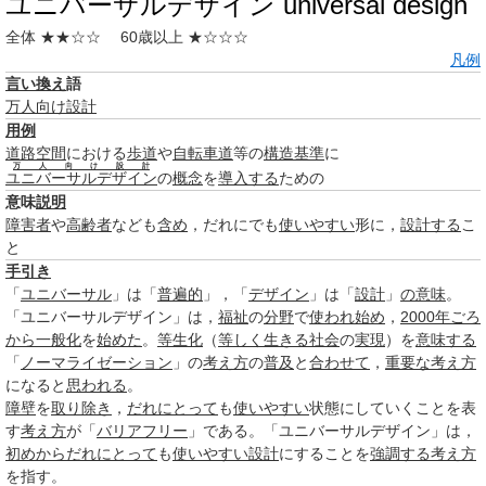
ユニバーサルデザイン universal design
全体 ★★☆☆
60歳以上 ★☆☆☆
凡例
言い換え
語
万人向け設計
用例
道路
空間
における
歩道
や
自転車道
等の
構造
基準
に
万人向け設計
ユニバーサルデザイン
の
概念
を
導入する
ための
意味
説明
障害者
や
高齢者
なども
含め
，だれにでも
使いやすい
形に，
設計する
こ
と
手引き
「
ユニバーサル
」は「
普遍的
」，「
デザイン
」は「
設計
」
の意味
。
「ユニバーサルデザイン」は，
福祉
の
分野
で
使われ
始め
，
2000年ごろ
から
一般化
を
始めた
。
等生化
（
等しく
生きる
社会
の
実現
）を
意味する
「
ノーマライゼーション
」の
考え方
の
普及
と
合わせて
，
重要な
考え方
になると
思われる
。
障壁
を
取り除き
，
だれにとって
も
使いやすい
状態にしていくことを表
す
考え方
が「
バリアフリー
」である。「ユニバーサルデザイン」は，
初めから
だれにとって
も
使いやすい
設計
にすることを
強調する
考え方
を指す。