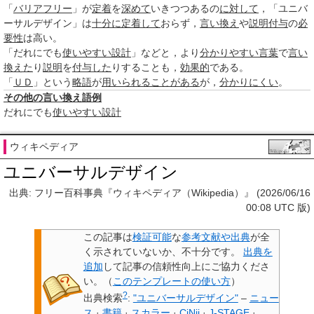
「
バリアフリー
」が
定着
を
深めて
いきつつあるの
に対して
，「ユニバ
ーサルデザイン」は
十分に
定着して
おらず，
言い換え
や
説明
付与
の
必
要性
は高い。
「だれにでも
使いやすい
設計
」などと，より
分かりやすい
言葉
で
言い
換えた
り
説明
を
付与した
りすることも，
効果的
である。
「
ＵＤ
」という
略語
が
用いられる
ことがある
が，
分かりにくい
。
その他の
言い換え
語例
だれにでも
使いやすい
設計
ウィキペディア
ユニバーサルデザイン
出典: フリー百科事典『ウィキペディア（Wikipedia）』 (2026/06/16
00:08 UTC 版)
この記事は
検証可能
な
参考文献や出典
が全
く示されていないか、不十分です。
出典を
追加
して記事の信頼性向上にご協力くださ
い。
（
このテンプレートの使い方
）
?
出典検索
:
"ユニバーサルデザイン"
–
ニュー
ス
·
書籍
·
スカラー
·
CiNii
·
J-STAGE
·