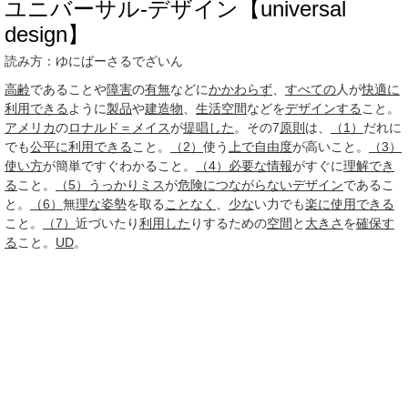
ユニバーサル‐デザイン【universal
design】
読み方：ゆにばーさるでざいん
高齢
であることや
障害
の
有無
などに
かかわらず
、
すべての
人が
快適に
利用できる
ように
製品
や
建造物
、
生活空間
などを
デザインする
こと。
アメリカ
の
ロナルド＝メイス
が
提唱した
。その7
原則
は、
（1）
だれに
でも
公平に
利用できる
こと。
（2）
使う
上で
自由度
が高いこと。
（3）
使い方
が簡単ですぐわかること。
（4）
必要な
情報
がすぐに
理解でき
る
こと。
（5）
うっかりミス
が
危険に
つながらない
デザイン
であるこ
と。
（6）
無
理な
姿勢
を取る
ことなく
、
少な
い力でも
楽に
使用できる
こと。
（7）
近づいたり
利用した
りするための
空間
と
大きさ
を
確保す
る
こと。
UD
。