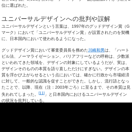
位に選ばれた。
ユニバーサルデザインへの批判や誤解
ユニバーサルデザインという言葉は、1997年のグッドデザイン賞（G
マーク）において「ユニバーサルデザイン賞」が設置されたのを契機
に、日本国内において使われるようになった。
グッドデザイン賞において審査委員長を務めた
川崎和男
は、「ハート
ビル法、ノーマライゼーション、バリアフリーなどの呼称は、少数派
といわれてきた領域を、デザインの対象にしているようだが、実は、
デザインそのものの本質を語り直しただけにすぎない。デザインの本
質を浮かび上がらせるという点においては、確かに行政から市場経済
に対して、一般的な認識を促すことができた。しかし、流行語となっ
たことで、以降、現在（注：2003年ごろ）に至るまで、その本質は見
[
11
]
失われてしまった。
」と日本国内におけるユニバーサルデザイン
の状況を批判している。
アメリカでユニバーサルデザインが誕生した社会的背景として、
公民
権運動
の流れから施行されたADA（
障害を持つアメリカ人法
）という
法律の存在がある。
建築家
であり
教育者
である
ロナルド・メイス
は、
この法律の限界を踏まえたうえで、あらゆる人が快適に暮らすことが