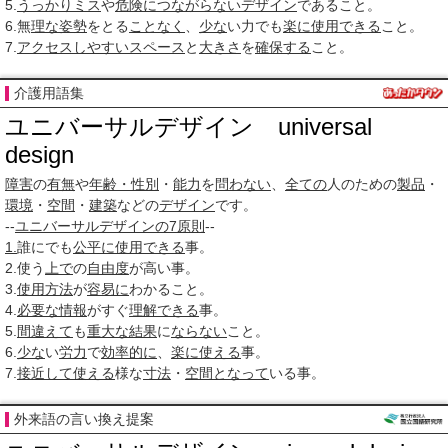
5.
うっかりミス
や
危険に
つながらない
デザイン
であること。
6.無
理な
姿勢
をとる
ことなく
、
少な
い力でも
楽に
使用できる
こと。
7.
アクセス
しやすい
スペース
と
大きさ
を
確保する
こと。
介護用語集
ユニバーサルデザイン universal
design
障害
の
有無
や
年齢・性別
・
能力
を
問わない
、
全ての
人のための
製品
・
環境
・
空間
・
建築
などの
デザイン
です。
--
ユニバーサルデザインの7原則
--
1.
誰にでも
公平に
使用できる
事。
2.使う
上で
の
自由度
が高い事。
3.
使用方法
が
容易に
わかること。
4.
必要な
情報
がすぐ
理解できる
事。
5.
間違えて
も
重大な
結果
に
ならない
こと。
6.
少な
い
労力
で
効率的に
、
楽に
使える
事。
7.
接近して
使える
様な
寸法
・
空間
となって
いる事。
外来語の言い換え提案