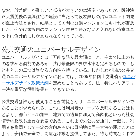
なお、段差解消が難しいと抵抗が大きいのは浴室であったが、阪神淡
路大震災後の復興住宅の建設に当たって段差無しの浴室ユニット開発
が至上命題とされ、結果として民間の分譲マンションにもそれが普及
した。今では家族用のマンション住戸で跨がないと入れない浴室ユニ
ットは例外的にしか見られなくなっている。
公共交通のユニバーサルデザイン
ユニバーサルデザインは「可能な限り最大限に」と、今まで以上のも
のを求める姿勢であるが、法は最低限の要求水準を定めるもので、も
ともとこの二つは異なる方向性を持っている。しかしわが国の公共交
通のユニバーサルデザインにおいては、2005年に国土交通省が
ユニバ
ーサルデザイン政策大綱
を定めたこともあって、法、特にバリアフリ
ー法が重要な役割を果たしてきている。
公共交通は誰もが使えることが前提となり、ユニバーサルデザインで
あることが求められる。これには利用者のニーズを反映することはも
とより、都市部への集中、地方での過疎に加えて高齢化といった社会
情勢の反映も重要な要素である。これまでの公共交通は、一般に、利
用者を集団として一定の方向あるいは目的地に同一方法で運ぶことに
より、安価で安全で、高速な移動を提供してきた。待ち時間なくドア