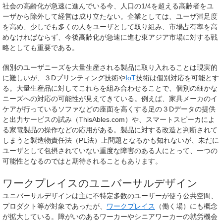
社会の高齢化が急速に進んでいる今、人口の1/4を超える高齢者をユ
ーザから除外して経営は成り立たない。企業としては、ユーザ満足度
を高め、少しでも多くの人をユーザとして取り組み、市場占有率を高
めなければならず、今後高齢化が急速に進む東アジア市場に対する戦
略としても重要である。
個別のユーザニーズを大量生産される製品に取り入れることは現実的
に難しいが、３Dプリンティング技術や
IoT
技術は個別対応を可能とす
る。大量生産品に対してこれらを組み合わせることで、個別の細かな
ニーズへの対応の可能性が見えてきている。例えば、家具メーカのイ
ケアが行っているソファなどの座面を高くする足の３Dデータの提供
と出力サービスの試み（ThisAbles.com）や、スマートスピーカによ
る家電製品の操作などの応用がある。製品に対する改造と判断されて
しまうと製造物責任法（PL法）上問題となるかも知れないが、未だに
ユーザとして包摂されていない重度な障害のある人にとって、一つの
可能性となるのではと期待されることもあります。
ワークプレイスのユニバーサルデザイン
ユニバーサルデザインは主に不特定多数のユーザーが使う公共空間、
プロダクト等が対象であったが、
ワークプレイス
（働く場）にも概念
が拡大している。障がいのあるワーカーやシニアワーカーの就労機会