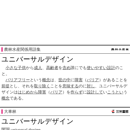
農林水産関係用語集
ユニバーサルデザイン
小さな
子供
から
成人
、
高齢者
を
含め
誰にでも
使いやすい
設計
のこ
と。
バリアフリー
という
概念
は、
世の中
に
障害
（
バリア
）があることを
前提
とし、それを
取り除く
ことを
意味する
のに
対し
、ユニバーサルデ
ザインは
はじめから
障害
（
バリア
）を
作らず
に
設計して
い
こうとい
う
概念
である。
大車林
ユニバーサルデザイン
universal design