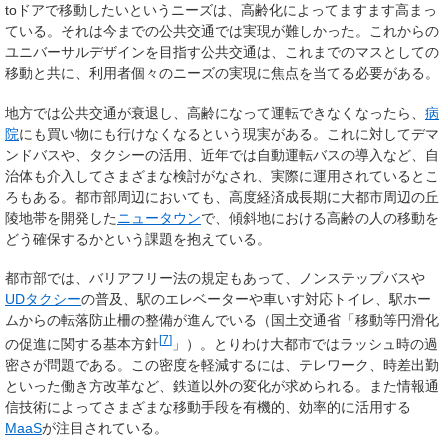
toドアで移動したいというニーズは、高齢化によってますます高まっ
ている。それは今までの公共交通では実現が難しかった。これからの
ユニバーサルデザインを目指す公共交通は、これまでのマスとしての
移動と共に、利用者個々のニーズの実現に焦点を当てる必要がある。
地方では公共交通が衰退し、高齢になって運転できなくなったら、
病
院
にも買い物にも行けなくなるという現実がある。これに対してデマ
ンドバスや、タクシーの活用、近年では自動運転バスの導入など、自
治体も介入してさまざまな検討がなされ、実際に運用されているとこ
ろもある。都市部周辺においても、高度経済成長期に大都市周辺の丘
陵地帯を開発した
ニュータウン
で、傾斜地における高齢の人の移動を
どう確保するかという課題を抱えている。
都市部では、バリアフリー法の規定もあって、ノンステップバスや
UDタクシー
の普及、駅のエレベーターや車いす対応トイレ、駅ホー
ムからの転落防止柵の整備が進んでいる（国土交通省「移動等円滑化
[
7
]
の促進に関する基本方針
」）。とりわけ大都市ではラッシュ時の過
密さが問題である。この密度を軽減するには、テレワーク、時差出勤
といった働き方改革など、鉄道以外の変化が求められる。また情報通
信技術によってさまざまな移動手段を有機的、効率的に活用する
MaaS
が注目されている。