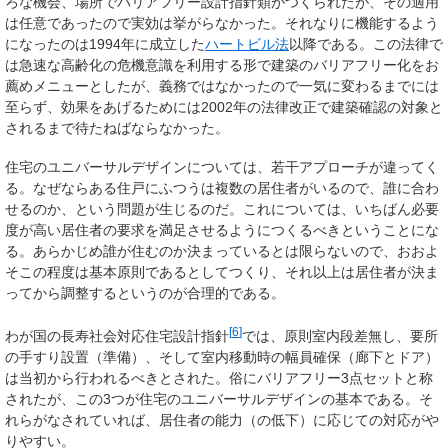
ろな機会、場所でバリアフリー設計指針類がつくられたが、その適用
は任意であったので実効は挙がらなかった。それなりに機能するよう
になったのは1994年に成立した
ハートビル法
以降である。この法律で
は急速な高齢化の危機意識を利用する形で建築のバリアフリー化をお
薦めメニューとしたが、義務ではなかったので一気に変わるまでには
至らず、効果をあげるためには2002年の法律改正で建築確認の対象と
されるまで待たねばならなかった。
住宅のユニバーサルデザインについては、若干アプローチが違ってく
る。なぜならある住戸にふつうは複数の居住者がいるので、誰に合わ
せるのか、という問題が生じるのだ。これについては、いちばん必要
度が高い居住者の要求を満足させるようにつくるべきということにな
る。あらかじめ誰が住むのか決まっているとは限らないので、おおよ
そこの程度は基本原則であるとしてつくり、それ以上は居住者が決ま
ってから調整するというのが合理的である。
[
6
]
わが国の長寿社会対応住宅設計指針
では、原則室内段差無し、要所
の手すり設置（準備）、そして室内移動時の幅員確保（廊下とドア）
は当初から行われるべきとされた。俗にバリアフリー3点セットと称
されたが、この3つが住宅のユニバーサルデザインの基本である。そ
れらがなされていれば、居住者の能力（の低下）に応じての対応がや
りやすい。