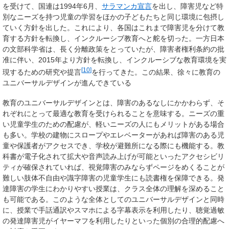
を受けて、国連は1994年6月、
サラマンカ宣言
を出し、障害児など特
別なニーズを持つ児童の学習をほかの子どもたちと同じ環境に包摂し
ていく方針を出した。これにより、各国はこれまで障害児を分けて教
育する方針を転換し、インクルーシブ教育へと舵を切った。一方日本
の文部科学省は、長く分離政策をとっていたが、障害者権利条約の批
准に伴い、2015年より方針を転換し、インクルーシブな教育環境を実
[
10
]
現するための研究や提言
を行ってきた。この結果、徐々に教育の
ユニバーサルデザインが進んできている
教育のユニバーサルデザインとは、障害のあるなしにかかわらず、そ
れぞれにとって最適な教育を受けられることを意味する。ニーズの重
い児童学生のための配慮が、軽いニーズの人にもメリットがある場合
も多い。学校の建物にスロープやエレベーターがあれば障害のある児
童や保護者がアクセスでき、学校が避難所になる際にも機能する。教
科書が電子化されて拡大や音声読み上げが可能といったアクセシビリ
ティが確保されていれば、視覚障害のみならずページをめくることが
難しい肢体不自由や識字障害の児童学生にも読書権を保障できる。発
達障害の学生にわかりやすい授業は、クラス全体の理解を深めること
も可能である。このような全体としてのユニバーサルデザインと同時
に、授業で手話通訳やスマホによる字幕表示を利用したり、聴覚過敏
の発達障害児がイヤーマフを利用したりといった個別の合理的配慮へ