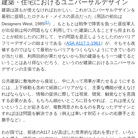
建築・住宅におけるユニバーサルデザイン
建築は誰もが使えなければおかしい。これがユニバーサルデザインを
最初に提唱したロナルド・メイスの原点だった（用語の初出は
[
1
]
Designers West, 1985
）。もともとは戦争で障害を負った退役軍人
が出征前は何の問題もなく利用していた建築に入ることすら拒まれる
ことが続出したのに対して、その問題を是正しようとしたのがバリア
フリーデザインの始まりである（
ASA A117.1-1961
）が、そもそも改
修するのではなくて最初からバリアをつくらないようにできているの
が当たり前、利用目的が果たせないから別の建築をもう一つ建てると
いうことはあり得ないだろう、というのが建築におけるユニバーサル
デザインの主張である。
公共建築に敷地外から接近し、中に入って用事が果たせるようにする
には、上下移動も含めて経路にバリアがなく、主要な機能が使えなけ
ればならないし、情報の提供に際しては視覚、聴覚、触覚などを意識
する必要がある。もちろん細かいところに目をやれば、これは使えな
いということが起きるが、複数用意されるものを異なったデザインと
すればほぼ問題を解決できる（例えば車いす対応トイレの右勝手と左
勝手など）。
わが国では、前述のA117.1が及ぼした世界的な流れを受けて、いろい