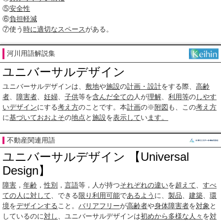
⑤
安全性
⑥
負担軽減
⑦使う
時に
適切な
スペース
がある。
河川用語解説集
ユニバーサルデザイン
ユニバーサルデザインは、
敷地
や
施設
の
計画・設計
をする際、
高齢
者
、
障害者
、
妊婦
、
子供
等を
含んだ
全ての
人が
理解
、
利用等
の
しやす
い
デザイン
にする
考え方
のことです。本
計画
の※
附図
も、この
考え方
に
基づいて
おおよそ
の
地点
と
施設
を
表示して
い
ます。
不動産関連用語
ユニバーサルデザイン 【Universal
Design】
障害
，
年齢
，
性別
，
言語
等，人が持つ
それぞれの
違い
を
超えて
、
すべ
ての人に対して
、できる
限り
利用可能
で
あるよう
に、
製品
、
建築
、
環
境
を
デザインする
こと。
バリアフリー
が
高齢者
や
身体障害者
を
対象
と
しているのに
対し
、ユニバーサルデザインは
初めから
多様な
人々
を
対