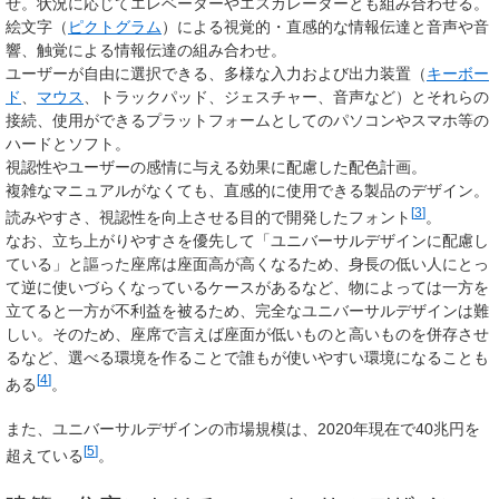
せ。状況に応じてエレベーターやエスカレーターとも組み合わせる。
絵文字（
ピクトグラム
）による視覚的・直感的な情報伝達と音声や音
響、触覚による情報伝達の組み合わせ。
ユーザーが自由に選択できる、多様な入力および出力装置（
キーボー
ド
、
マウス
、トラックパッド、ジェスチャー、音声など）とそれらの
接続、使用ができるプラットフォームとしてのパソコンやスマホ等の
ハードとソフト。
視認性やユーザーの感情に与える効果に配慮した配色計画。
複雑なマニュアルがなくても、直感的に使用できる製品のデザイン。
[
3
]
読みやすさ、視認性を向上させる目的で開発したフォント
。
なお、立ち上がりやすさを優先して「ユニバーサルデザインに配慮し
ている」と謳った座席は座面高が高くなるため、身長の低い人にとっ
て逆に使いづらくなっているケースがあるなど、物によっては一方を
立てると一方が不利益を被るため、完全なユニバーサルデザインは難
しい。そのため、座席で言えば座面が低いものと高いものを併存させ
るなど、選べる環境を作ることで誰もが使いやすい環境になることも
[
4
]
ある
。
また、ユニバーサルデザインの市場規模は、2020年現在で40兆円を
[
5
]
超えている
。