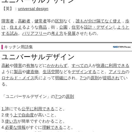
【英】：
universal design
障害者
，
高齢者
，
健常者
等の
区別
なく，
誰もが
分け隔てなく
使え
，
歩
け
，
住まえ
るような
商品
，街，
公園
，
住宅
を
設計・デザイン
し
ようと
する
試み
。
バリアフリー
の
考え方
を
発展
させたもの。
キッチン用語集
ユニバーサルデザイン
高齢
や
障害
の
有無
などに
かかわらず
、
すべての
人が
快適に
利用できる
ように
製品
や
建造物
、
生活空間
などを
デザインする
こと。
アメリカ
の
ロナルド・メイス
氏によって
明確に
され、
7つ
の
原則
が
提唱され
てい
る。
「ユニバーサルデザイン」の
7つ
の
原則
1.
誰にでも
公平に
利用できる
こと。
2.使う
上で
自由度
が高いこと。
3.
使い方
が簡単ですぐわかること。
4.
必要な
情報
がすぐに
理解できる
こと。