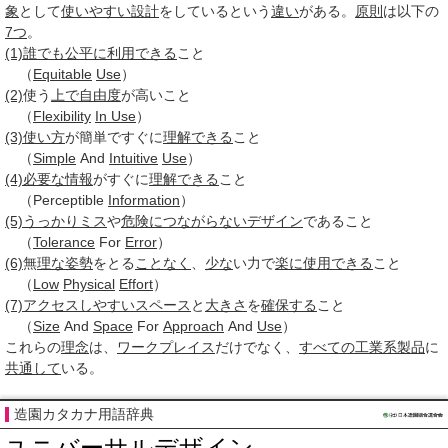
象
として
使いやすい
設計
をしているという
違い
がある。
原則
は以下の
7つ
。
(1)
誰でも
公平に
利用できる
こと
（
Equitable
Use
）
(2)
使う
上で
自由度
が高いこと
（
Flexibility
In Use
）
(3)
使い方
が簡単ですぐに
理解できる
こと
（
Simple
And
Intuitive
Use
）
(4)
必要な
情報
がすぐに
理解できる
こと
（Perceptible
Information
）
(5)
うっかりミス
や
危険に
つながらない
デザイン
であること
（
Tolerance
For
Error
）
(6)
無
理な
姿勢
をとる
ことなく
、
少な
い力で
楽に
使用できる
こと
（
Low
Physical
Effort
）
(7)
アクセス
しやすい
スペース
と
大きさ
を
確保する
こと
（
Size
And
Space
For
Approach
And
Use
）
これらの
理念
は、
ワークプレイス
だけでなく、
すべての
工業系
製品
に
共通して
いる。
造園カタカナ用語辞典
ユニバーサルデザイン