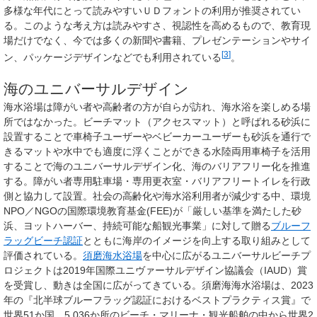
多様な年代にとって読みやすいＵＤフォントの利用が推奨されてい
る。このような考え方は読みやすさ、視認性を高めるもので、教育現
場だけでなく、今では多くの新聞や書籍、プレゼンテーションやサイ
[
3
]
ン、パッケージデザインなどでも利用されている
。
海のユニバーサルデザイン
海水浴場は障がい者や高齢者の方が自らが訪れ、海水浴を楽しめる場
所ではなかった。ビーチマット（アクセスマット）と呼ばれる砂浜に
設置することで車椅子ユーザーやベビーカーユーザーも砂浜を通行で
きるマットや水中でも適度に浮くことができる水陸両用車椅子を活用
することで海のユニバーサルデザイン化、海のバリアフリー化を推進
する。障がい者専用駐車場・専用更衣室・バリアフリートイレを行政
側と協力して設置。社会の高齢化や海水浴利用者が減少する中、環境
NPO／NGOの国際環境教育基金(FEE)が「厳しい基準を満たした砂
浜、ヨットハーバー、持続可能な船観光事業」に対して贈る
ブルーフ
ラッグビーチ認証
とともに海岸のイメージを向上する取り組みとして
評価されている。
須磨海水浴場
を中心に広がるユニバーサルビーチプ
ロジェクトは2019年国際ユニヴァーサルデザイン協議会（IAUD）賞
を受賞し、動きは全国に広がってきている。須磨海海水浴場は、2023
年の『北半球ブルーフラッグ認証におけるベストプラクティス賞』で
世界51か国、5,036か所のビーチ・マリーナ・観光船舶の中から世界2