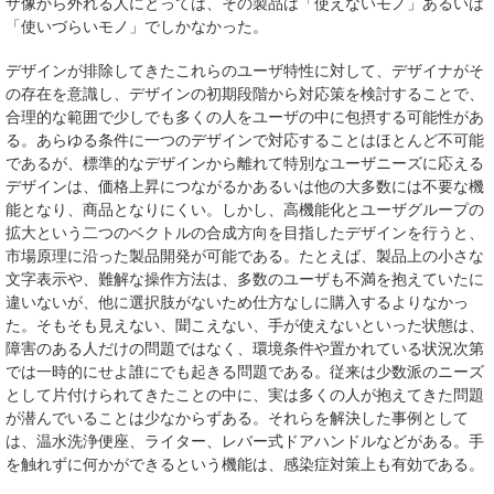
ザ像から外れる人にとっては、その製品は「使えないモノ」あるいは
「使いづらいモノ」でしかなかった。
デザインが排除してきたこれらのユーザ特性に対して、デザイナがそ
の存在を意識し、デザインの初期段階から対応策を検討することで、
合理的な範囲で少しでも多くの人をユーザの中に包摂する可能性があ
る。あらゆる条件に一つのデザインで対応することはほとんど不可能
であるが、標準的なデザインから離れて特別なユーザニーズに応える
デザインは、価格上昇につながるかあるいは他の大多数には不要な機
能となり、商品となりにくい。しかし、高機能化とユーザグループの
拡大という二つのベクトルの合成方向を目指したデザインを行うと、
市場原理に沿った製品開発が可能である。たとえば、製品上の小さな
文字表示や、難解な操作方法は、多数のユーザも不満を抱えていたに
違いないが、他に選択肢がないため仕方なしに購入するよりなかっ
た。そもそも見えない、聞こえない、手が使えないといった状態は、
障害のある人だけの問題ではなく、環境条件や置かれている状況次第
では一時的にせよ誰にでも起きる問題である。従来は少数派のニーズ
として片付けられてきたことの中に、実は多くの人が抱えてきた問題
が潜んでいることは少なからずある。それらを解決した事例として
は、温水洗浄便座、ライター、レバー式ドアハンドルなどがある。手
を触れずに何かができるという機能は、感染症対策上も有効である。