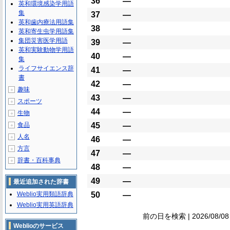
36
―
英和環境感染学用語
集
37
―
英和歯内療法用語集
38
―
英和寄生虫学用語集
集団災害医学用語
39
―
英和実験動物学用語
40
―
集
ライフサイエンス辞
41
―
書
42
―
趣味
＋
43
―
スポーツ
＋
44
―
生物
＋
食品
45
―
＋
人名
＋
46
―
方言
＋
47
―
辞書・百科事典
＋
48
―
49
―
最近追加された辞書
Weblio実用類語辞典
50
―
Weblio実用英語辞典
前の日を検索 | 2026/08/0
Weblioのサービス