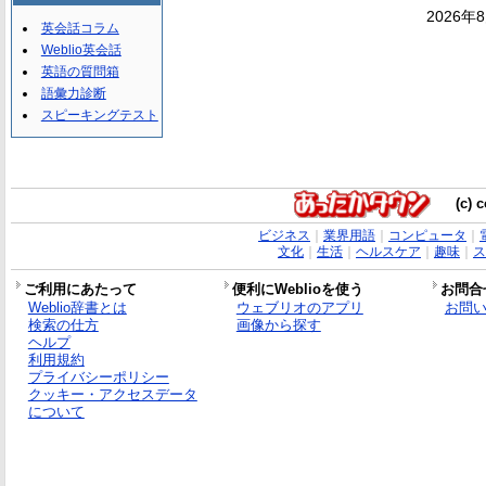
2026年
英会話コラム
Weblio英会話
英語の質問箱
語彙力診断
スピーキングテスト
(c) 
ビジネス
｜
業界用語
｜
コンピュータ
｜
文化
｜
生活
｜
ヘルスケア
｜
趣味
｜
ス
ご利用にあたって
便利にWeblioを使う
お問合
Weblio辞書とは
ウェブリオのアプリ
お問
検索の仕方
画像から探す
ヘルプ
利用規約
プライバシーポリシー
クッキー・アクセスデータ
について