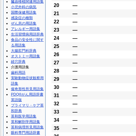
臓器移植関連用語集
20
―
小児外科の病気
国際保健用語集
21
―
感染症の種類
22
―
ぜん息の用語集
アレルギー用語集
23
―
生活習慣病用語辞典
24
―
食品の安全性に関す
る用語集
25
―
大腸肛門科辞典
26
―
オストミー用語集
経穴辞典
27
―
介護用語集
28
―
歯科用語
実験動物症状観察用
29
―
語集
30
―
催奇形性所見用語集
PDQ®がん用語辞書
31
―
英語版
32
―
プライマリ・ケア英
和辞典
33
―
英和医学用語集
34
―
英和解剖学用語集
英和病理所見用語集
35
―
眼科専門用語辞書