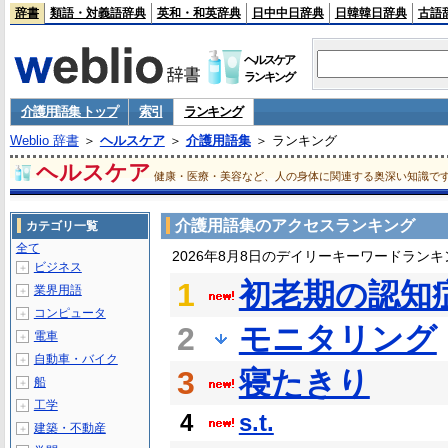
辞書
類語・対義語辞典
英和・和英辞典
日中中日辞典
日韓韓日辞典
古語
ヘルスケア
ランキング
介護用語集 トップ
索引
ランキング
Weblio 辞書
＞
ヘルスケア
＞
介護用語集
＞ ランキング
ヘルスケア
健康・医療・美容など、人の身体に関連する奥深い知識で
介護用語集のアクセスランキング
カテゴリ一覧
全て
2026年8月8日のデイリーキーワードランキ
ビジネス
＋
1
初老期の認知
業界用語
＋
コンピュータ
＋
2
モニタリング
電車
＋
自動車・バイク
＋
3
寝たきり
船
＋
工学
＋
4
s.t.
建築・不動産
＋