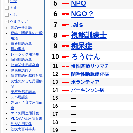
学問
5
NPO
＋
文化
＋
6
NGO？
生活
＋
ヘルスケア
－
7
.als
骨の一般用語
連結・関節系の一般
8
視能訓練士
用語
血液用語辞典
9
痴呆症
目の事典
レーシック用語集
10
ろうけん
睡眠用語辞典
健康関連用語辞典
11
慢性関節リウマチ
健康用語辞典
12
閉塞性動脈硬化症
健康用語の基礎知識
女性のからだ用語解
13
ボランティア
説
14
パーキンソン病
美容整形用語集
スパ用語集
15
―
妊娠・子育て用語辞
16
―
典
エイズ関連用語集
17
―
PDQ®がん用語辞書
18
―
乳がん用語集
筋疾患百科事典
19
―