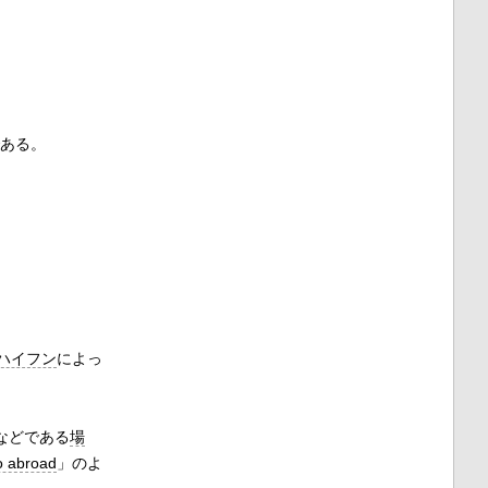
ある。
ハイフン
によっ
などである
場
o abroad
」のよ