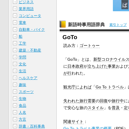
ビジネス
＋
業界用語
＋
コンピュータ
＋
電車
＋
新語時事用語辞典
索引トップ
自動車・バイク
＋
GoTo
船
＋
工学
＋
読み方：
ゴートゥー
建築・不動産
＋
学問
＋
「GoTo」とは、
新型コロナウイル
文化
＋
に
日本政府
が
立ち上げた
事業
および
生活
＋
が行
われた。
ヘルスケア
＋
趣味
＋
観光庁
によれば
「
Go To トラベル
」
スポーツ
＋
生物
＋
失われた
旅行
需要
の
回復
や
旅行中
に
食品
＋
で安心な旅の
スタイル
」を
普及
・
定
人名
＋
方言
＋
関連
サイト
：
辞書・百科事典
＋
Go To トラベル事業の概要
（
PDF
）