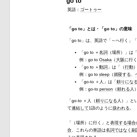
go to
英語：
ゴートゥー
「go to」とは・「go to」の意味
「go to」は、英語で「～へ行く
「go to ＋
名詞
（場所）」は
例：go to
Osaka
（
大阪
に行
「go to ＋
動詞
」は「（
行動
例：go to
sleep
（
就寝する
、
「go-to ＋人」は「
頼りにな
例：go-to
person
（
頼れる
人）
「go-to ＋人（
頼りになる
人）」と
て
連結して
1語のように
扱われる
。
「（場所）に行く」と
表現する
場合
合
、これらの
単語
は
名詞
ではなく
副