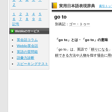
Ｚ
実用日本語表現辞典
索引トッ
１
２
３
４
５
go to
６
７
８
９
０
記号
別表記：
ゴー・トゥー
Weblioのサービス
「go to」とは・「go to」の意味
英会話コラム
Weblio英会話
「go to」は、英語で「
頼りになる
」
英語の質問箱
頼できる
方法
や
人物
を指す
場合
に
用
語彙力診断
スピーキングテスト