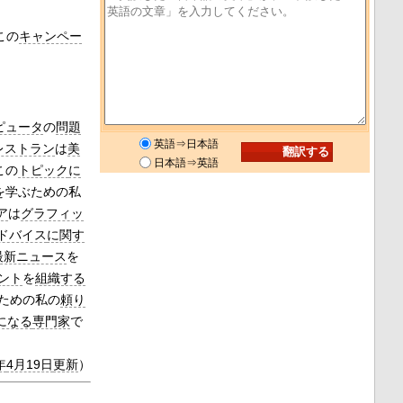
この
キャンペー
ピュータ
の
問題
英語⇒日本語
レストラン
は
美
日本語⇒英語
はこの
トピック
に
語を学ぶための私
ア
は
グラフィッ
ドバイス
に関す
最新ニュース
を
ント
を
組織する
ための私の
頼り
になる
専門家
で
年
4月19日
更新
）