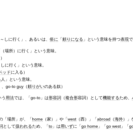
」「～しに行く」、あるいは、
俗に
「
頼りになる
」という意味を持つ
表現
で
「（場所）に行く」という意味。
く）
）しに行く」という意味。
ベッド
に入る）
る
人」という意味。
、go-to
guy
（
頼りがい
のある奴）
いう
用法
では、「go-to」は
形容詞
（
複合形
容詞）として
機能する
ため、
の「場所」が、「
home
（家）」や「
west
（西）」「
abroad
（
海外
）」
詞
として
扱われる
ため、「
to
」は
用いず
に「
go home
」「
go west
」「
g