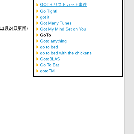
GOTH リストカット事件
Go Tight!
got it
Got Many Tunes
年11月
24日
更新
）
Got My Mind Set on You
GoTo
Goto anything
go to bed
go to bed with the chickens
GotoBLAS
Go To Eat
gotoFM