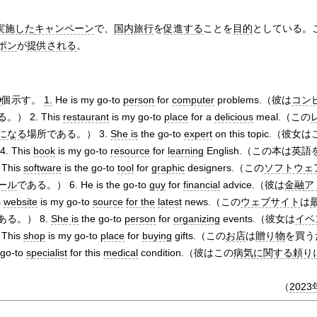
実施した
キャンペーン
で、
国内旅行
を
促進する
ことを
目的
としている。
ポン
が
提供される
。
0
個示す。
1.
He is my go-to
person
for
computer
problems.（彼は
コン
。） 2. This
restaurant
is my go-to
place
for a
delicious
meal.（この
になる
場所である。） 3.
She is
the go-to
expert
on this topic.（彼女
. This
book
is my go-to
resource
for
learning
English.（この本は英
This
software
is the go-to
tool
for
graphic
designers.（この
ソフトウェ
ール
である。） 6. He is the go-to
guy
for
financial
advice.（彼は
金融
ア
s
website
is my go-to
source
for the
latest
news.（この
ウェブサイト
は
ある。） 8.
She is
the go-to
person
for
organizing
events.（彼女は
イベ
This
shop
is my go-to
place
for
buying
gifts.（この
お店
は
贈り物
を買う
go-to
specialist
for this
medical
condition.（彼はこの
病気
に関する
頼り
（
2023