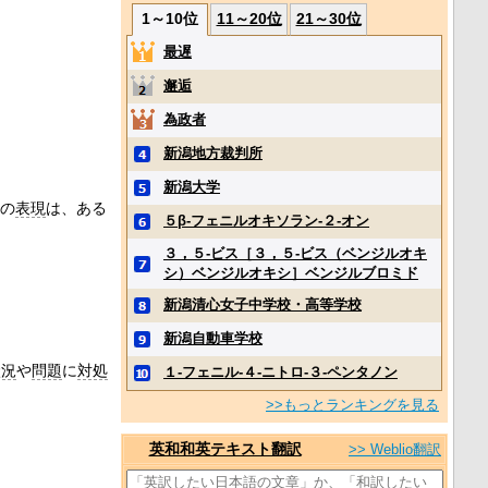
1～10位
11～20位
21～30位
最遅
邂逅
為政者
。
新潟地方裁判所
新潟大学
の
表現
は、ある
５β‐フェニルオキソラン‐２‐オン
３，５‐ビス［３，５‐ビス（ベンジルオキ
シ）ベンジルオキシ］ベンジルブロミド
新潟清心女子中学校・高等学校
新潟自動車学校
状況
や
問題
に
対処
１‐フェニル‐４‐ニトロ‐３‐ペンタノン
>>もっとランキングを見る
英和和英テキスト翻訳
>> Weblio翻訳