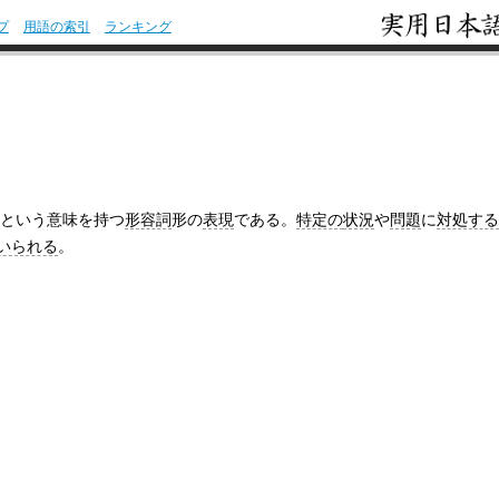
プ
用語の索引
ランキング
という意味を持つ
形容詞
形の
表現
である。
特定の
状況
や
問題
に
対処する
いられる
。