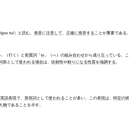
/ɡoʊ tu/）と読む。
発音
に
注意して
、
正確に
発音する
ことが重要である
o」（行く）と
前置詞
「
to
」（へ）の
組み合わせ
から
成り立って
いる。こ
詞
形として
使われる
場合
は、
信頼性
や
頼りになる
性質
を
強調する
。
む
英語表現
で、
形容詞
として
使われる
ことが多い。この
表現
は、
特定の
人物
であることを示す。