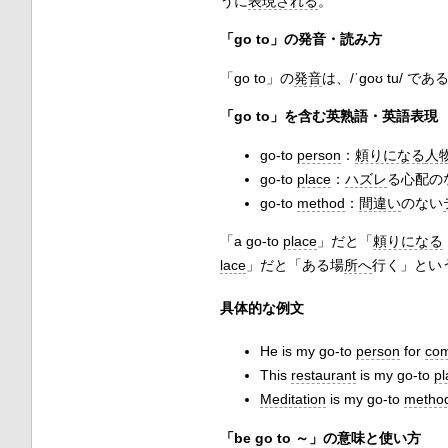
うに
表現される
。
「go to」の発音・読み方
「go to」の
発音
は、/ˈɡoʊ tu/ であ
「go to」を含む英熟語・英語表現
go-to
person
：
頼りになる
人
go-to
place
：
ハズレ
る心配の
go-to
method
：
間違い
のない
「a go-to
place
」だと「
頼りになる
lace
」だと「ある場
所へ
行く」とい
具体的な例文
He is my go-to
person
for
com
This
restaurant
is my go-to
pl
Meditation
is my go-to
metho
「be go to ～」の意味と使い方