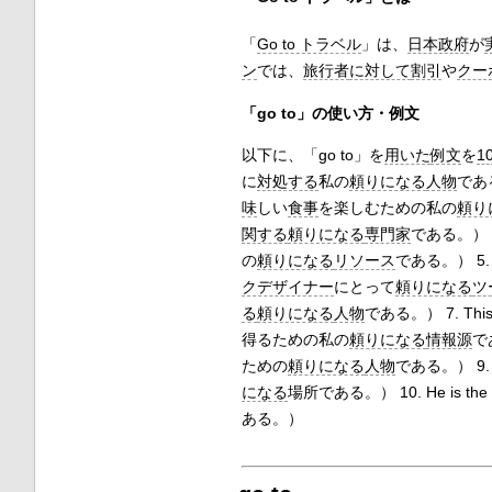
「
Go to トラベル
」は、
日本政府
が
ン
では、
旅行者
に対して
割引
や
クー
「go to」の使い方・例文
以下に、「go to」を
用いた
例文
を
1
に
対処する
私の
頼りになる
人物
である
味
しい
食事
を楽しむための私の
頼り
関する
頼りになる
専門家
である。） 4
の
頼りになる
リソース
である。） 5. 
クデザイナー
にとって
頼りになる
ツ
る
頼りになる
人物
である。） 7. Thi
得るための私の
頼りになる
情報源
で
ための
頼りになる
人物
である。） 9. 
になる
場所である。） 10. He is the 
ある。）