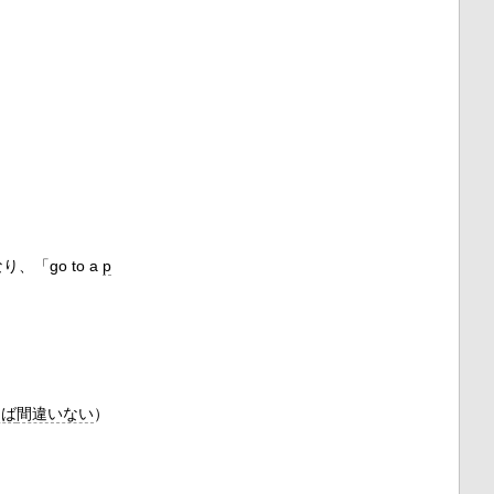
「go to a
p
けば
間違いない
）