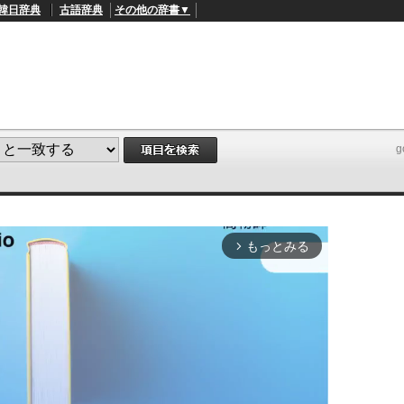
韓日辞典
古語辞典
その他の辞書▼
もっとみる
arrow_forward_ios