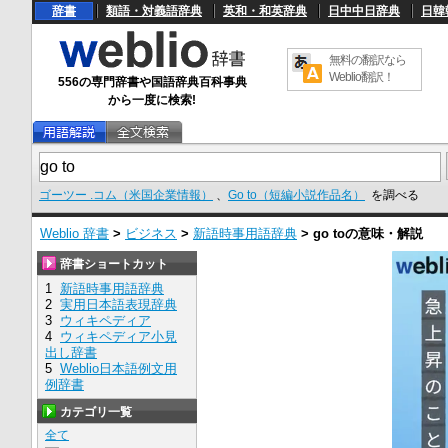
辞書
類語・対義語辞典
英和・和英辞典
日中中日辞典
日韓
無料の翻訳なら
Weblio翻訳！
556の専門辞書や国語辞典百科事典
から一度に検索!
ゴーツー .コム（米国企業情報）
、
Go to（短編小説作品名）
を調べる
Weblio 辞書
>
ビジネス
>
新語時事用語辞典
>
go to
の意味・解説
辞書ショートカット
1
新語時事用語辞典
2
実用日本語表現辞典
3
ウィキペディア
4
ウィキペディア小見
出し辞書
5
Weblio日本語例文用
例辞書
カテゴリ一覧
全て