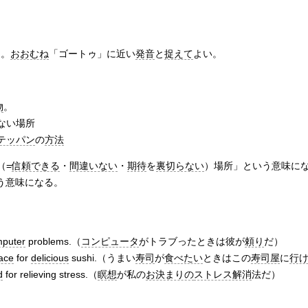
る。
おおむね
「ゴートゥ」に近い
発音
と
捉えて
よい。
物
。
ない場所
テッパン
の
方法
（=
信頼できる
・
間違いない
・
期待
を
裏切らない
）場所」という意味になり、
う意味になる。
puter
problems.（
コンピュータ
がトラブったときは彼が
頼り
だ）
ace
for
delicious
sushi.（うまい
寿司
が
食べたい
ときはこの
寿司屋
に
行
d
for relieving stress.（
瞑想
が私の
お決まりの
ストレス解消
法だ）