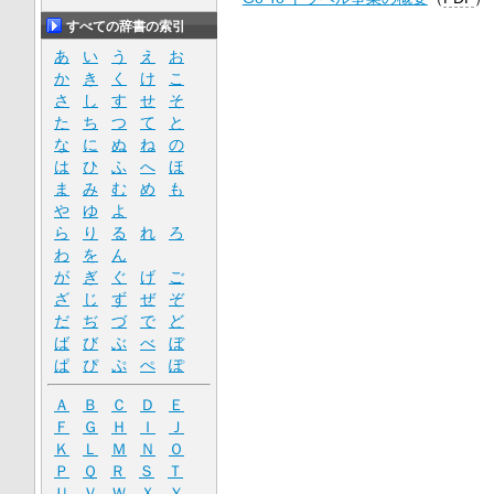
すべての辞書の索引
あ
い
う
え
お
か
き
く
け
こ
さ
し
す
せ
そ
た
ち
つ
て
と
な
に
ぬ
ね
の
は
ひ
ふ
へ
ほ
ま
み
む
め
も
や
ゆ
よ
ら
り
る
れ
ろ
わ
を
ん
が
ぎ
ぐ
げ
ご
ざ
じ
ず
ぜ
ぞ
だ
ぢ
づ
で
ど
ば
び
ぶ
べ
ぼ
ぱ
ぴ
ぷ
ぺ
ぽ
Ａ
Ｂ
Ｃ
Ｄ
Ｅ
Ｆ
Ｇ
Ｈ
Ｉ
Ｊ
Ｋ
Ｌ
Ｍ
Ｎ
Ｏ
Ｐ
Ｑ
Ｒ
Ｓ
Ｔ
Ｕ
Ｖ
Ｗ
Ｘ
Ｙ