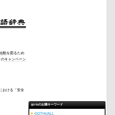
始動
を図るため
」の
キャンペーン
における「安全
go toのお隣キーワード
GOTHUALL