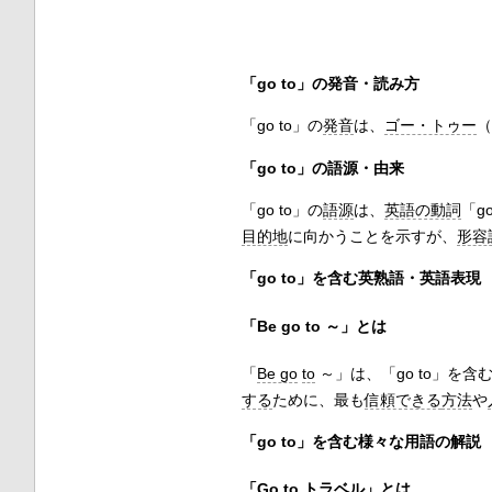
「go to」の発音・読み方
「go to」の
発音
は、
ゴー・トゥー
（
「go to」の語源・由来
「go to」の
語源
は、
英語の動詞
「g
目的地
に向かうことを示すが、
形容
「go to」を含む英熟語・英語表現
「Be go to ～」とは
「
Be go
to
～」は、「go to」を含
する
ために、最も
信頼できる
方法
や
「go to」を含む様々な用語の解説
「Go to トラベル」とは