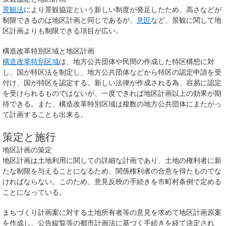
景観法
により景観協定という新しい制度が発足したため、高さなどが
制限できるのは地区計画と同じであるが、
意匠
など、景観に関して地
区計画よりも制限できる項目が広い。
構造改革特別区域と地区計画
構造改革特別区域
は、地方公共団体や民間の作成した特区構想に対
し、国が特区法を制定し、地方公共団体などから特区の認定申請を受
付け、国が特区を認定する。新しい法律が作成される為、容易に認定
を受けられるものではないが、一度できれば地区計画以上の効果が期
待できる。また、構造改革特別区域は複数の地方公共団体にまたがっ
て計画することも出来る。
策定と施行
地区計画の策定
地区計画は土地利用に関しての詳細な計画であり、土地の権利者に新
たな制限を与えることになるため、関係権利者の合意を得たものでな
ければならない。このため、意見反映の手続きを市町村条例で定める
ことになっている。
まちづくり計画案に対する土地所有者等の意見を求めて地区計画原案
を作成し、公告縦覧等の都市計画法に基づく手続きを経て決定され