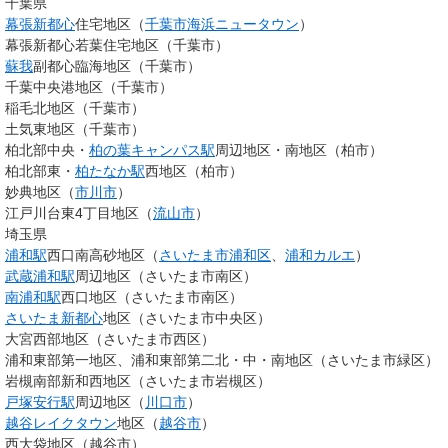
千葉県
幕張新都心
住宅地区（
千葉市
海浜ニュータウン
）
幕張新都心若葉住宅地区（千葉市）
蘇我
副都心臨海地区（千葉市）
千葉中央港地区（千葉市）
稲毛北地区（千葉市）
土気東地区（千葉市）
柏北部中央・
柏の葉キャンパス駅
周辺地区・南地区（柏市）
柏北部東・
柏たなか駅
西地区（柏市）
妙典地区（
市川市
）
江戸川台東4丁目地区（
流山市
）
埼玉県
浦和駅
西口南高砂地区（
さいたま市
浦和区
、
浦和カルエ
）
武蔵浦和駅
周辺地区（さいたま市南区）
南浦和駅
西口地区（さいたま市南区）
さいたま新都心
地区（さいたま市中央区）
大宮西部地区（さいたま市西区）
浦和東部第一地区、浦和東部第二北・中・南地区（さいたま市緑区）
岩槻南部新和西地区（さいたま市岩槻区）
戸塚安行駅
周辺地区（
川口市
）
越谷レイクタウン
地区（
越谷市
）
西大袋地区（越谷市）