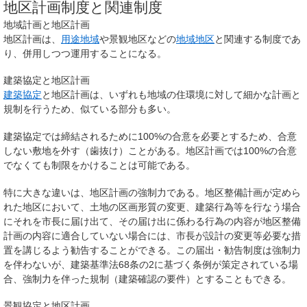
地区計画制度と関連制度
地域計画と地区計画
地区計画は、
用途地域
や景観地区などの
地域地区
と関連する制度であ
り、併用しつつ運用することになる。
建築協定と地区計画
建築協定
と地区計画は、いずれも地域の住環境に対して細かな計画と
規制を行うため、似ている部分も多い。
建築協定では締結されるために100%の合意を必要とするため、合意
しない敷地を外す（歯抜け）ことがある。地区計画では100%の合意
でなくても制限をかけることは可能である。
特に大きな違いは、地区計画の強制力である。地区整備計画が定めら
れた地区において、土地の区画形質の変更、建築行為等を行なう場合
にそれを市長に届け出て、その届け出に係わる行為の内容が地区整備
計画の内容に適合していない場合には、市長が設計の変更等必要な措
置を講じるよう勧告することができる。この届出・勧告制度は強制力
を伴わないが、建築基準法68条の2に基づく条例が策定されている場
合、強制力を伴った規制（建築確認の要件）とすることもできる。
景観協定と地区計画