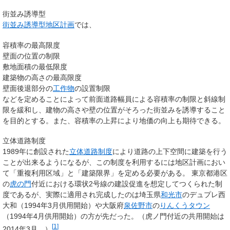
街並み誘導型
街並み誘導型地区計画
では、
容積率の最高限度
壁面の位置の制限
敷地面積の最低限度
建築物の高さの最高限度
壁面後退部分の
工作物
の設置制限
などを定めることによって前面道路幅員による容積率の制限と斜線制
限を緩和し、建物の高さや壁の位置がそろった街並みを誘導すること
を目的とする。また、容積率の上昇により地価の向上も期待できる。
立体道路制度
1989年に創設された
立体道路制度
により道路の上下空間に建築を行う
ことが出来るようになるが、この制度を利用するには地区計画におい
て「重複利用区域」と「建築限界」を定める必要がある。 東京都港区
の
虎の門
付近における環状2号線の建設促進を想定してつくられた制
度であるが、実際に適用され完成したのは埼玉県
和光市
のデュプレ西
大和（1994年3月供用開始）や大阪府
泉佐野市
の
りんくうタウン
（1994年4月供用開始）の方が先だった。（虎ノ門付近の共用開始は
[
1
]
2014年3月。）