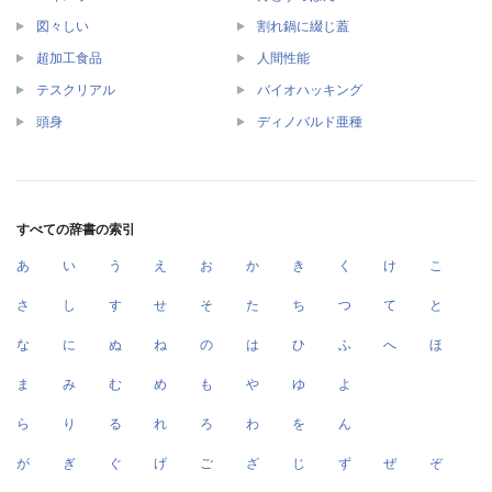
図々しい
割れ鍋に綴じ蓋
超加工食品
人間性能
テスクリアル
バイオハッキング
頭身
ディノバルド亜種
すべての辞書の索引
あ
い
う
え
お
か
き
く
け
こ
さ
し
す
せ
そ
た
ち
つ
て
と
な
に
ぬ
ね
の
は
ひ
ふ
へ
ほ
ま
み
む
め
も
や
ゆ
よ
ら
り
る
れ
ろ
わ
を
ん
が
ぎ
ぐ
げ
ご
ざ
じ
ず
ぜ
ぞ