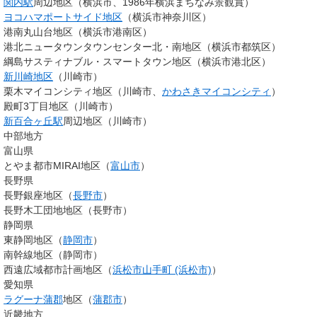
関内駅
周辺地区（横浜市、1986年横浜まちなみ景観賞）
ヨコハマポートサイド地区
（横浜市神奈川区）
港南丸山台地区（横浜市港南区）
港北ニュータウンタウンセンター北・南地区（横浜市都筑区）
綱島サスティナブル・スマートタウン地区（横浜市港北区）
新川崎地区
（川崎市）
栗木マイコンシティ地区（川崎市、
かわさきマイコンシティ
）
殿町3丁目地区（川崎市）
新百合ヶ丘駅
周辺地区（川崎市）
中部地方
富山県
とやま都市MIRAI地区（
富山市
）
長野県
長野銀座地区（
長野市
）
長野木工団地地区（長野市）
静岡県
東静岡地区（
静岡市
）
南幹線地区（静岡市）
西遠広域都市計画地区（
浜松市
山手町 (浜松市)
）
愛知県
ラグーナ蒲郡
地区（
蒲郡市
）
近畿地方