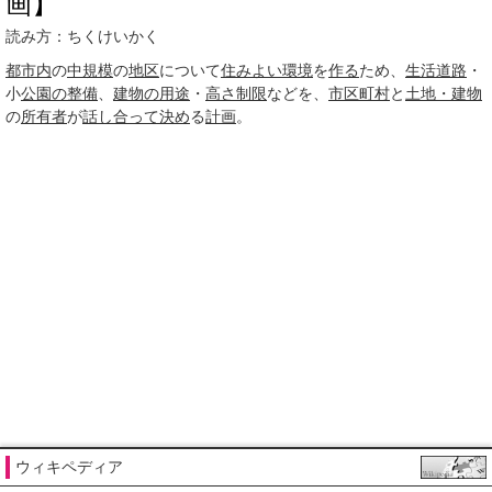
画】
読み方：ちくけいかく
都市内
の
中規模
の
地区
について
住みよい
環境
を
作る
ため、
生活道路
・
小
公園の整備
、
建物の用途
・
高さ制限
などを、
市区町村
と
土地・建物
の
所有者
が
話し合って
決め
る
計画
。
ウィキペディア