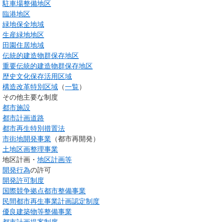
駐車場整備地区
臨港地区
緑地保全地域
生産緑地地区
田園住居地域
伝統的建造物群保存地区
重要伝統的建造物群保存地区
歴史文化保存活用区域
構造改革特別区域
（
一覧
）
その他主要な制度
都市施設
都市計画道路
都市再生特別措置法
市街地開発事業
（都市再開発）
土地区画整理事業
地区計画
・
地区計画等
開発行為
の許可
開発許可制度
国際競争拠点都市整備事業
民間都市再生事業計画認定制度
優良建築物等整備事業
都市計画提案制度