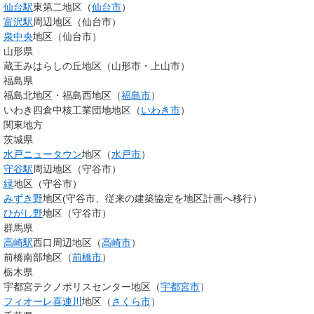
仙台駅
東第二地区（
仙台市
）
富沢駅
周辺地区（仙台市）
泉中央
地区（仙台市）
山形県
蔵王みはらしの丘地区（山形市・上山市）
福島県
福島北地区・福島西地区（
福島市
）
いわき四倉中核工業団地地区（
いわき市
）
関東地方
茨城県
水戸ニュータウン
地区（
水戸市
）
守谷駅
周辺地区（守谷市）
緑
地区（守谷市）
みずき野
地区(守谷市、従来の建築協定を地区計画へ移行）
ひがし野
地区（守谷市）
群馬県
高崎駅
西口周辺地区（
高崎市
）
前橋南部地区（
前橋市
）
栃木県
宇都宮テクノポリスセンター地区（
宇都宮市
）
フィオーレ喜連川
地区（
さくら市
）