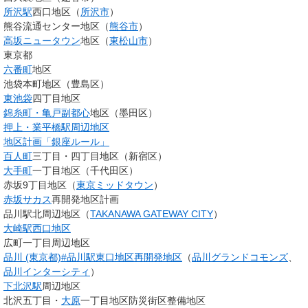
所沢駅
西口地区（
所沢市
）
熊谷流通センター地区（
熊谷市
）
高坂ニュータウン
地区（
東松山市
）
東京都
六番町
地区
池袋本町地区（豊島区）
東池袋
四丁目地区
錦糸町・亀戸副都心
地区（墨田区）
押上・業平橋駅周辺地区
地区計画「銀座ルール」
百人町
三丁目・四丁目地区（新宿区）
大手町
一丁目地区（千代田区）
赤坂9丁目地区（
東京ミッドタウン
）
赤坂サカス
再開発地区計画
品川駅北周辺地区（
TAKANAWA GATEWAY CITY
）
大崎駅西口地区
広町一丁目周辺地区
品川 (東京都)#品川駅東口地区再開発地区
（
品川グランドコモンズ
、
品川インターシティ
）
下北沢駅
周辺地区
北沢五丁目・
大原
一丁目地区防災街区整備地区