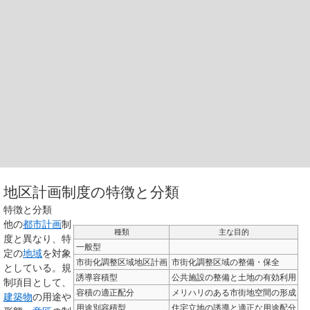
地区計画制度の特徴と分類
特徴と分類
他の
都市計画
制
種類
主な目的
度と異なり、特
一般型
定の
地域
を対象
市街化調整区域地区計画
市街化調整区域の整備・保全
としている。規
誘導容積型
公共施設の整備と土地の有効利用
制項目として、
容積の適正配分
メリハリのある市街地空間の形成
建築物
の用途や
用途別容積型
住宅立地の誘導と適正な用途配分