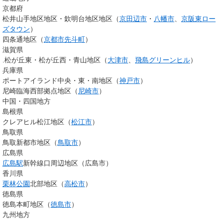
京都府
松井山手地区地区・欽明台地区地区（
京田辺市
・
八幡市
、
京阪東ロー
ズタウン
）
四条通地区（
京都市
先斗町
）
滋賀県
.松が丘東・松が丘西・青山地区（
大津市
、
飛島グリーンヒル
）
兵庫県
ポートアイランド中央・東・南地区（
神戸市
）
尼崎臨海西部拠点地区（
尼崎市
）
中国・四国地方
島根県
クレアヒル松江地区（
松江市
）
鳥取県
鳥取新都市地区（
鳥取市
）
広島県
広島駅
新幹線口周辺地区（広島市）
香川県
栗林公園
北部地区（
高松市
）
徳島県
徳島本町地区（
徳島市
）
九州地方