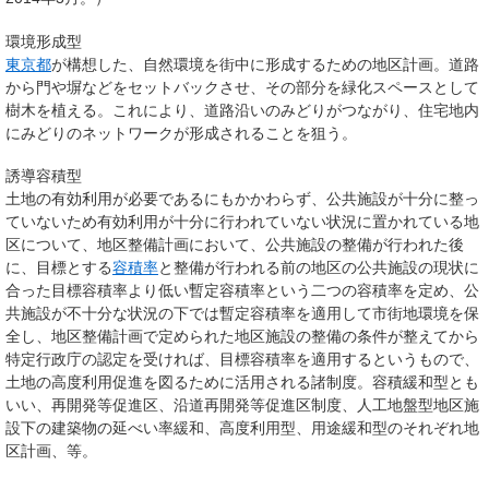
環境形成型
東京都
が構想した、自然環境を街中に形成するための地区計画。道路
から門や塀などをセットバックさせ、その部分を緑化スペースとして
樹木を植える。これにより、道路沿いのみどりがつながり、住宅地内
にみどりのネットワークが形成されることを狙う。
誘導容積型
土地の有効利用が必要であるにもかかわらず、公共施設が十分に整っ
ていないため有効利用が十分に行われていない状況に置かれている地
区について、地区整備計画において、公共施設の整備が行われた後
に、目標とする
容積率
と整備が行われる前の地区の公共施設の現状に
合った目標容積率より低い暫定容積率という二つの容積率を定め、公
共施設が不十分な状況の下では暫定容積率を適用して市街地環境を保
全し、地区整備計画で定められた地区施設の整備の条件が整えてから
特定行政庁の認定を受ければ、目標容積率を適用するというもので、
土地の高度利用促進を図るために活用される諸制度。容積緩和型とも
いい、再開発等促進区、沿道再開発等促進区制度、人工地盤型地区施
設下の建築物の延べい率緩和、高度利用型、用途緩和型のそれぞれ地
区計画、等。