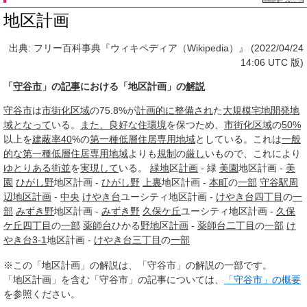
地区計画
出典: フリー百科事典『ウィキペディア（Wikipedia）』 (2022/04/24
14:06 UTC 版)
「
守谷市
」の
記事
における「地区計画」の
解説
守谷市
は
市街化区域
の75.8%が
計画的に
整備され
た
大規模
宅地開発
地
域
となって
いる。
また、
良好な
住環境
を保つため、
市街化区域
の
50%
以上を
建蔽率
40
%の
第一種低層住居専用地域
としている。これは
一般
的な
第一種低層住居専用地域
よりも
規制
の
厳し
いもので、これにより
ゆとりある
街並
を
実現して
いる。
緑地
区
計画
- 緑
美園
地区計画 -
美
園
ひがし野
地区計画 -
ひがし野
上裏
地区計画 -
本町
の
一部
守谷駅
周
辺地区
計画
-
中央
けやき台
ユーシティ地区計画 -
けやき台
四丁目
の
一
部
みずき野
地区計画 -
みずき野
久保ケ丘
ユーシティ地区計画 -
久保
ケ丘
四丁目
の
一部
薬師台
ひかる
野地
区
計画
-
薬師台
二丁目
の
一部
け
やき台
3-1
地区計画 -
けやき台
三丁目
の
一部
※この「地区計画」の解説は、「守谷市」の解説の一部です。
「地区計画」を含む「守谷市」の記事については、
「守谷市」の概要
を参照ください。