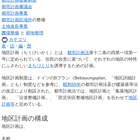
都市計画審議会
都市計画事業
都市計画区域外
の整備
土地改良事業
圃場整備
と
耕地整理
カテゴリ
表
話
編
歴
地区計画
（ちくけいかく）とは、
都市計画法
第十二条の四第一項第一
号に定められている、住民の合意に基づいて、それぞれの地区の特性
にふさわしい
まちづくり
を誘導するための計画。
地区計画制度は、ドイツのBプラン（Bebauungsplan、「地区詳細計
画」とも）制度などを参考に、
昭和55年
の都市計画法及び建築基準法
の改正により創設された。都市計画法では、地区計画と「
集落地区計
画
」、「
沿道整備計画
」、「
防災街区整備地区計画
」を合わせて
地区
計画等
と定めている。
地区計画の構成
地区計画は、
名称