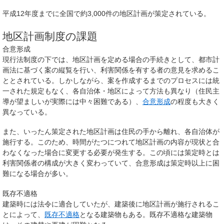
平成12年度までに全国で約3,000件の地区計画が策定されている。
地区計画制度の課題
合意形成
現行法制度の下では、地区計画を定める場合の手続きとして、都市計
画法に基づく案の縦覧を行い、利害関係を有する者の意見を求めるこ
ととされている。しかしながら、案を作成するまでのプロセスには統
一された規定もなく、各自治体・地区によって方法も異なり（住民主
導が望ましいが実際には中々困難である）、
合意形成
の程度も大きく
異なっている。
また、いったん策定された地区計画は住民の手から離れ、各自治体が
施行する。このため、時間がたつにつれて地区計画の内容が現状と合
わなくなった場合に変更する必要が発生する。この頃には策定時とは
利害関係者の構成が大きく変わっていて、合意形成は策定時以上に困
難になる場合が多い。
既存不適格
建築時には法令に適合していたが、建築後に地区計画が施行されるこ
とによって、
既存不適格
となる建築物もある。既存不適格な建築物