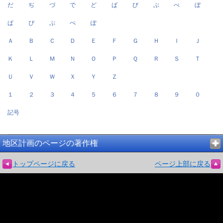
だ
ぢ
づ
で
ど
ば
び
ぶ
べ
ぼ
ぱ
ぴ
ぷ
ぺ
ぽ
Ａ
Ｂ
Ｃ
Ｄ
Ｅ
Ｆ
Ｇ
Ｈ
Ｉ
Ｊ
Ｋ
Ｌ
Ｍ
Ｎ
Ｏ
Ｐ
Ｑ
Ｒ
Ｓ
Ｔ
Ｕ
Ｖ
Ｗ
Ｘ
Ｙ
Ｚ
１
２
３
４
５
６
７
８
９
０
記号
地区計画のページの著作権
トップページに戻る
ページ上部に戻る
Weblio
国語辞典アプリ