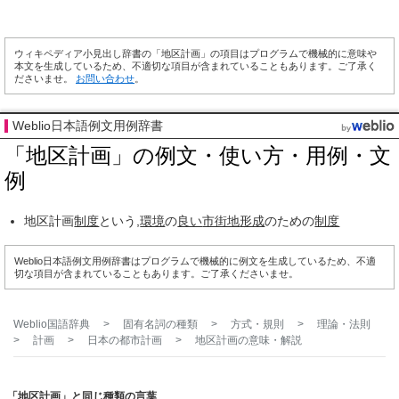
ウィキペディア小見出し辞書の「地区計画」の項目はプログラムで機械的に意味や
本文を生成しているため、不適切な項目が含まれていることもあります。ご了承く
ださいませ。
お問い合わせ
。
Weblio日本語例文用例辞書
「地区計画」の例文・使い方・用例・文
例
地区計画
制度
という,
環境
の
良い
市街地
形成
のための
制度
Weblio日本語例文用例辞書はプログラムで機械的に例文を生成しているため、不適
切な項目が含まれていることもあります。ご了承くださいませ。
Weblio国語辞典
>
固有名詞の種類
>
方式・規則
>
理論・法則
>
計画
>
日本の都市計画
>
地区計画
の意味・解説
「地区計画」と同じ種類の言葉