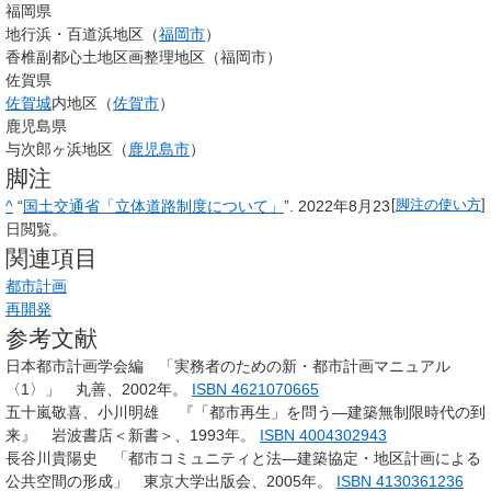
福岡県
地行浜・百道浜地区（
福岡市
）
香椎副都心土地区画整理地区（福岡市）
佐賀県
佐賀城
内地区（
佐賀市
）
鹿児島県
与次郎ヶ浜地区（
鹿児島市
）
脚注
^
“
国土交通省「立体道路制度について」
”. 2022年8月23
[
脚注の使い方
]
日閲覧。
関連項目
都市計画
再開発
参考文献
日本都市計画学会編 「実務者のための新・都市計画マニュアル
〈1〉」 丸善、2002年。
ISBN 4621070665
五十嵐敬喜、小川明雄 『「都市再生」を問う—建築無制限時代の到
来』 岩波書店＜新書＞、1993年。
ISBN 4004302943
長谷川貴陽史 「都市コミュニティと法—建築協定・地区計画による
公共空間の形成」 東京大学出版会、2005年。
ISBN 4130361236