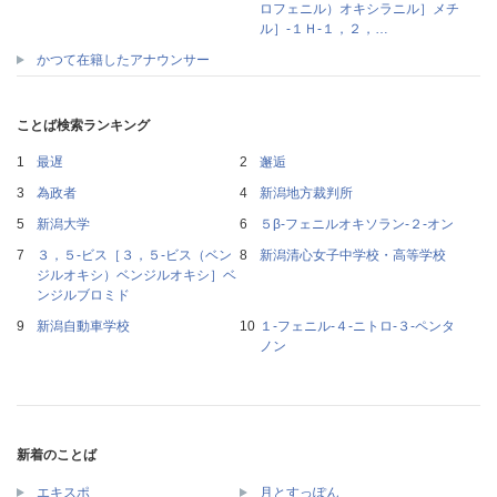
ロフェニル）オキシラニル］メチ
ル］‐１Ｈ‐１，２，…
かつて在籍したアナウンサー
ことば検索ランキング
最遅
邂逅
為政者
新潟地方裁判所
新潟大学
５β‐フェニルオキソラン‐２‐オン
３，５‐ビス［３，５‐ビス（ベン
新潟清心女子中学校・高等学校
ジルオキシ）ベンジルオキシ］ベ
ンジルブロミド
新潟自動車学校
１‐フェニル‐４‐ニトロ‐３‐ペンタ
ノン
新着のことば
エキスポ
月とすっぽん