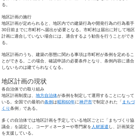
る。
地区計画の施行
地区計画が定められると、地区内での建築行為や開発行為の行為着手
30日前までに市町村へ届出が必要となる。市町村は届出に対して地区
計画に適合していない場合には、適合するよう勧告を行うことができ
る。
地区計画のうち、建築の形態に関わる事項は市町村が条例を定めるこ
とができる。この場合、確認申請の必要条件となり、条例内容に適合
しないものは建てられなくなる。
地区計画の現状
各自治体での取り組み
地区計画制度は、
地方自治体
が条例を制定して運用することになって
いる。全国での最初の
条例
は
昭和60年
に
神戸市
で制定された「
まちづ
くり
条例」である。
多くの自治体では地区計画を予定している地区ごとに「まちづくり協
議会」を認定し、コーディネーターや専門家を
人材派遣
し、計画策定
を支援している。