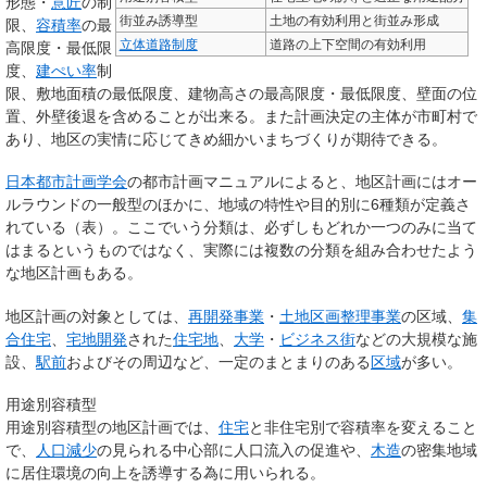
形態・
意匠
の制
街並み誘導型
土地の有効利用と街並み形成
限、
容積率
の最
立体道路制度
道路の上下空間の有効利用
高限度・最低限
度、
建ぺい率
制
限、敷地面積の最低限度、建物高さの最高限度・最低限度、壁面の位
置、外壁後退を含めることが出来る。また計画決定の主体が市町村で
あり、地区の実情に応じてきめ細かいまちづくりが期待できる。
日本都市計画学会
の都市計画マニュアルによると、地区計画にはオー
ルラウンドの一般型のほかに、地域の特性や目的別に6種類が定義さ
れている（表）。ここでいう分類は、必ずしもどれか一つのみに当て
はまるというものではなく、実際には複数の分類を組み合わせたよう
な地区計画もある。
地区計画の対象としては、
再開発事業
・
土地区画整理事業
の区域、
集
合住宅
、
宅地開発
された
住宅地
、
大学
・
ビジネス街
などの大規模な施
設、
駅前
およびその周辺など、一定のまとまりのある
区域
が多い。
用途別容積型
用途別容積型の地区計画では、
住宅
と非住宅別で容積率を変えること
で、
人口減少
の見られる中心部に人口流入の促進や、
木造
の密集地域
に居住環境の向上を誘導する為に用いられる。