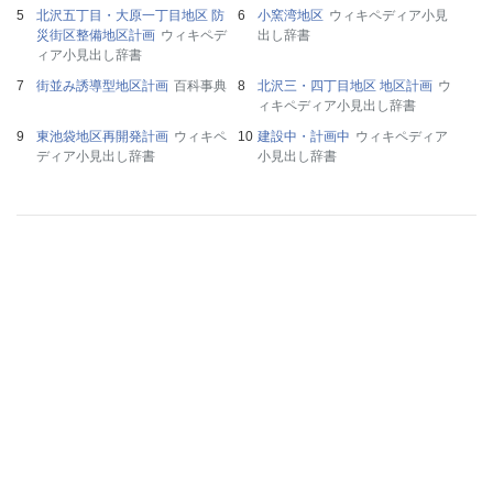
北沢五丁目・大原一丁目地区 防
小窯湾地区
ウィキペディア小見
災街区整備地区計画
ウィキペデ
出し辞書
ィア小見出し辞書
街並み誘導型地区計画
百科事典
北沢三・四丁目地区 地区計画
ウ
ィキペディア小見出し辞書
東池袋地区再開発計画
ウィキペ
建設中・計画中
ウィキペディア
ディア小見出し辞書
小見出し辞書