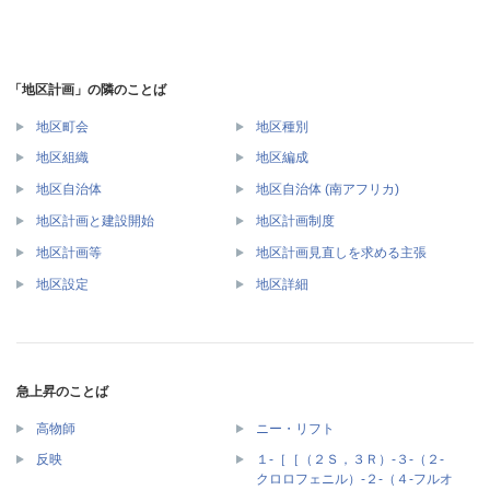
「地区計画」の隣のことば
地区町会
地区種別
地区組織
地区編成
地区自治体
地区自治体 (南アフリカ)
地区計画と建設開始
地区計画制度
地区計画等
地区計画見直しを求める主張
地区設定
地区詳細
急上昇のことば
高物師
ニー・リフト
１‐［［（２Ｓ，３Ｒ）‐３‐（２‐
反映
クロロフェニル）‐２‐（４‐フルオ