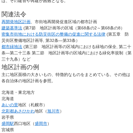
は、その建替や再建が困難となる。
関連法令
再開発地区計画
、市街地再開発促進区域の都市計画
建築基準法
(第7節 地区計画等の区域（第68条の2～第68条の8）
密集市街地における防災街区の整備の促進に関する法律
(第五章 防
災街区整備地区計画等, 第32条―第33条）
都市緑地法
(第三節 地区計画等の区域内における緑地の保全, 第二十
条―第二十三条 第二節 地区計画等の区域内における緑化率規制（第
三十九条）など
地区計画の例
主に地区面積の大きいもの、特徴的なものをまとめている。その他は
各自治体の地区計画を参照。
北海道・東北地方
北海道
あいの里
地区（札幌市）
北彩都あさひかわ
地区（
旭川市
）
岩手県
盛岡駅
西口地区（
盛岡市
）
宮城県