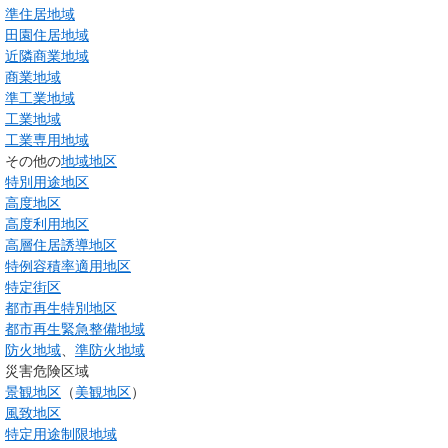
準住居地域
田園住居地域
近隣商業地域
商業地域
準工業地域
工業地域
工業専用地域
その他の
地域地区
特別用途地区
高度地区
高度利用地区
高層住居誘導地区
特例容積率適用地区
特定街区
都市再生特別地区
都市再生緊急整備地域
防火地域
、
準防火地域
災害危険区域
景観地区
（
美観地区
）
風致地区
特定用途制限地域