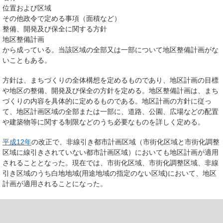
位置および区域
その他政令で定める事項（面積など）
整備、開発及び保全に関する方針
地区整備計画
から成っている。当該区域の全部又は一部について地区整備計画がな
いこともある。
方針は、まちづくりの全体構想を定めるものであり、地区計画の目標
や地区の整備、開発及び保全の方針を定める。地区整備計画は、まち
づくりの内容を具体的に定めるものである。地区計画の方針に従っ
て、地区計画区域の全部または一部に、道路、公園、広場などの配置
や建築物等に関する制限などのうち必要なものを詳しく定める。
平成12年
の改正で、非線引き都市計画区域（市街化区域と市街化調整
区域に線引きされていない都市計画区域）においても地区計画が適用
されることとなった。現在では、市街化区域、市街化調整区域、非線
引き区域のうち白地地域(用途地域の指定のない区域)において、地区
計画が適用されることになった。