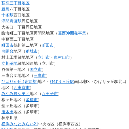
荻窪三丁目地区
豊島
八丁目地区
十条駅
西口地区
浮間舟渡駅
周辺地区
大谷口一丁目周辺地区
臨海町二丁目地区再開発地区（
葛西沖開発事業
）
中葛西二丁目地区
町田市
鶴川第二地区（
町田市
）
向陽台
地区（
稲城市
）
村山工場跡地地区（
立川市
・
東村山市
）
立川基地
跡地関連地（立川市）
谷保第一地区（
国立市
）
三鷹台団地地区（
三鷹市
）
ひばりが丘 (東京都)
地区・
ひばりヶ丘駅
南口地区・ひばりヶ丘駅北口
地区（
西東京市
）
みなみ野シティ
地区（
八王子市
）
桜ヶ丘地区（
多摩市
）
聖ヶ丘地区（多摩市）
唐木田
地区（多摩市）
神奈川県
横浜みなとみらい21
中央地区（横浜市西区）