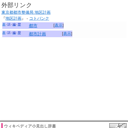
外部リンク
東京都都市整備局 地区計画
『
地区計画
』 -
コトバンク
表
話
編
歴
[
表示
]
都市
表
話
編
歴
[
表示
]
都市計画
ウィキペディア小見出し辞書