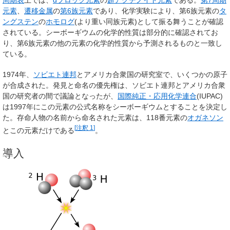
周期表
上では、
dブロック元素
の
超アクチノイド元素
である。
第7周期
元素
、
遷移金属
の
第6族元素
であり、化学実験により、第6族元素の
タ
ングステン
の
ホモログ
(より重い同族元素)として振る舞うことが確認
されている。シーボーギウムの化学的性質は部分的に確認されてお
り、第6族元素の他の元素の化学的性質から予測されるものと一致し
ている。
1974年、
ソビエト連邦
とアメリカ合衆国の研究室で、いくつかの原子
が合成された。発見と命名の優先権は、ソビエト連邦とアメリカ合衆
国の研究者の間で議論となったが、
国際純正・応用化学連合
(IUPAC)
は1997年にこの元素の公式名称をシーボーギウムとすることを決定し
た。存命人物の名前から命名された元素は、118番元素の
オガネソン
[
注釈 1
]
とこの元素だけである
。
導入