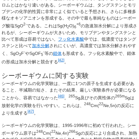
ロムとはかなり違いがある。シーボーギウムは、タングステンとモリ
ブデンの化学的性質に非常によく似ていると予想され、さらに多種多
様なオキソアニオンを形成する。その中で最も単純なものはシーボー
2-
+6
グ酸塩SgO
である。これはSg(H
O)
の急速加水分解により形成さ
2
6
れるが、シーボーギウムが大きいため、モリブデンやタングステンと
比べて形成は容易ではない。
フッ化水素酸
中では、低濃度ではタング
ステンと比べて
加水分解
されにくいが、高濃度では加水分解されやす
-
-
く、SgO
F
やSgOF
等の
錯体
も形成する。フッ化水素酸中で、錯体
3
5
[
42
]
の形成は加水分解と競合する
。
シーボーギウムに関する実験
シーボーギウムの化学実験は、一度に1つの原子を生成する必要があ
ること、半減期の短さ、またその結果、厳しい実験条件が必要になる
[
46
]
265
265m
ことから、容易ではなかった
。
Sg及びその異性体の
Sgは
248
22
放射化学の実験を行いやすい。これらは、
Cm(
Ne,5n)の反応に
[
47
]
より生成する
。
シーボーギウムの化学実験は、1995-1996年に初めて行われた。シー
248
22
266
ボーギウム原子は
Cm(
Ne,4n)
Sgの反応により合成され、加熱