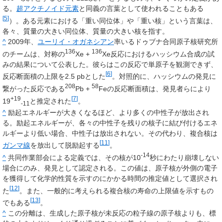
る。
超アクチノイド元素
と同義の言葉として使われることもある
[
5
]
）。ある元素における「重い同位体」や「重い核」という言葉は、
各々、質量の大きい同位体、質量の大きい核を指す。
^
2009年、
ユーリイ・オガネシアン
率いるドゥブナ合同原子核研究所
136
136
のチームは、対称の
Xe +
Xe反応におけるハッシウム合成の試
みの結果について公表した。彼らはこの反応で単原子を観測できず、
[
6
]
反応断面積の上限を2.5 pbとした
。対照的に、ハッシウムの発見に
208
58
繋がった反応である
Pb +
Feの反応断面積は、発見者らにより
+19
[
7
]
19
と推定された
。
-11
^
励起エネルギーが大きくなるほど、より多くの中性子が放出され
る。励起エネルギーが、各々の中性子を残りの核子に結び付けるエネ
ルギーより低い場合、中性子は放出されない。その代わり、複合核は
[
11
]
ガンマ線
を放出して脱励起する
。
-14
^
共同作業部会による定義では、その核が10
秒にわたり崩壊しない
場合にのみ、発見として認定される。この値は、原子核が外側の電子
を獲得して化学的性質を示すのにかかる時間の推定値として選択され
[
12
]
た
。また、一般的に考えられる複合核の寿命の上限値を示すもの
[
13
]
でもある
。
^
この分離は、生成した原子核が未反応の粒子線の原子核よりも、標