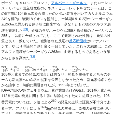
ボーグ、キャロル・アロンソ、
アルバート・ギオルソ
、またローレン
ス・リバモア国立研究所のケネス・ヒューレットを含むチームは、こ
の5年前に104番元素を合成したのと似た装置を用いてカリホルニウム
249を標的に酸素18イオンを照射し、半減期0.9±0.2秒のシーボーギウ
ム263mと思われる原子核に由来する、少なくとも70回のアルファ崩
[
33
]
壊を観測した
。娘核のラザホージウム259と孫娘核のノーベリウム
255は、以前に合成されており、ここで観測された性質は、既知の性
質と良く一致していた。観測された反応の
反応断面積
は0.3ナノバー
ンで、やはり理論的予測と良く一致していた。これらの結果は、この
アルファ崩壊がシーボーギウム263mに由来するものであるという確
[
32
]
からしさを高めた
。
249
18
263m
1
259
255
Cf +
O →
Sg + 4
n →
Rf + α →
No + α
98
8
106
0
104
102
105番元素までの発見の場合とは異なり、発見を主張するどちらのチ
ームも新元素への命名の提案を公表しなかったため、新元素命名にか
かる論争は一時的に回避されたが、1992年まで続いた。
IUPAC/IUPAP超フェルミウム元素作業部会(TWG)は、101番元素から
112番元素の発見に関する主張に結論を出すために組織された。106
260
番元素については、ソ連による
Sg発見の主張は証拠が不十分であ
263
る一方、アメリカによる
Sgの発見の主張は、既知の娘核に基づい
ており、信頼できると判断された。その結果、TWGは、1993年の報