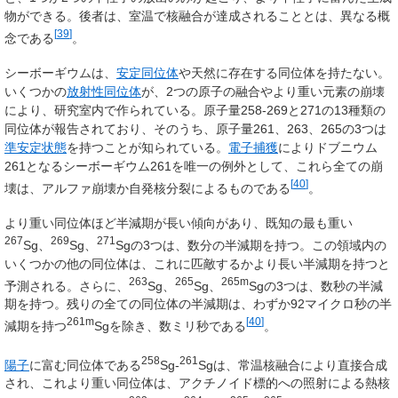
物ができる。後者は、室温で核融合が達成されることとは、異なる概
[
39
]
念である
。
シーボーギウムは、
安定同位体
や天然に存在する同位体を持たない。
いくつかの
放射性同位体
が、2つの原子の融合やより重い元素の崩壊
により、研究室内で作られている。原子量258-269と271の13種類の
同位体が報告されており、そのうち、原子量261、263、265の3つは
準安定状態
を持つことが知られている。
電子捕獲
によりドブニウム
261となるシーボーギウム261を唯一の例外として、これら全ての崩
[
40
]
壊は、アルファ崩壊か自発核分裂によるものである
。
より重い同位体ほど半減期が長い傾向があり、既知の最も重い
267
269
271
Sg、
Sg、
Sgの3つは、数分の半減期を持つ。この領域内の
いくつかの他の同位体は、これに匹敵するかより長い半減期を持つと
263
265
265m
予測される。さらに、
Sg、
Sg、
Sgの3つは、数秒の半減
期を持つ。残りの全ての同位体の半減期は、わずか92マイクロ秒の半
261m
[
40
]
減期を持つ
Sgを除き、数ミリ秒である
。
258
261
陽子
に富む同位体である
Sg-
Sgは、常温核融合により直接合成
され、これより重い同位体は、アクチノイド標的への照射による熱核