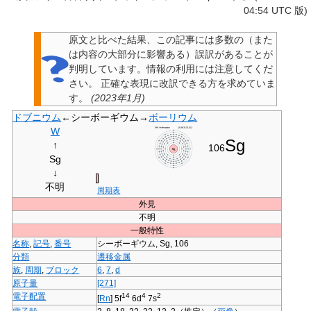
04:54 UTC 版)
原文と比べた結果、この記事には多数の（また
は内容の大部分に影響ある）
誤訳
があることが
判明しています。情報の利用には注意してくだ
さい。
正確な表現に改訳できる方を求めていま
す。
(
2023年1月
)
ドブニウム
←
シーボーギウム
→
ボーリウム
W
Sg
↑
106
Sg
↓
不明
周期表
外見
不明
一般特性
名称
,
記号
,
番号
シーボーギウム, Sg, 106
分類
遷移金属
族
,
周期
,
ブロック
6
,
7
,
d
原子量
[271]
電子配置
14
4
2
[
Rn
] 5f
6d
7s