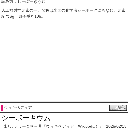
読み方：しーぼーぎうむ
人工放射性元素
の一。名称は
米国
の
化学者
シーボーグ
にちなむ。
元素
記号
Sg
原子番号
106
。
ウィキペディア
シーボーギウム
出典: フリー百科事典『ウィキペディア（Wikipedia）』 (2026/02/18