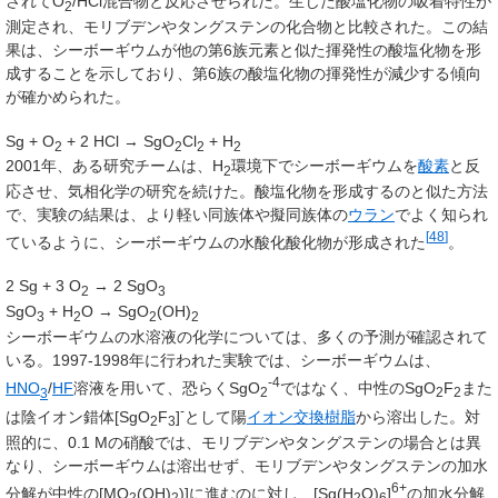
されてO
/HCl混合物と反応させられた。生じた酸塩化物の吸着特性が
2
測定され、モリブデンやタングステンの化合物と比較された。この結
果は、シーボーギウムが他の第6族元素と似た揮発性の酸塩化物を形
成することを示しており、第6族の酸塩化物の揮発性が減少する傾向
が確かめられた。
Sg +
O
+ 2 HCl →
SgO
Cl
+
H
2
2
2
2
2001年、ある研究チームは、H
環境下でシーボーギウムを
酸素
と反
2
応させ、気相化学の研究を続けた。酸塩化物を形成するのと似た方法
で、実験の結果は、より軽い同族体や擬同族体の
ウラン
でよく知られ
[
48
]
ているように、シーボーギウムの水酸化酸化物が形成された
。
2 Sg + 3
O
→ 2
SgO
2
3
SgO
+
H
O
→
SgO
(OH)
3
2
2
2
シーボーギウムの水溶液の化学については、多くの予測が確認されて
いる。1997-1998年に行われた実験では、シーボーギウムは、
-4
HNO
/
HF
溶液を用いて、恐らくSgO
ではなく、中性のSgO
F
また
3
2
2
2
-
は陰イオン錯体[SgO
F
]
として陽
イオン交換樹脂
から溶出した。対
2
3
照的に、0.1 Mの硝酸では、モリブデンやタングステンの場合とは異
なり、シーボーギウムは溶出せず、モリブデンやタングステンの加水
6+
分解が中性の[MO
(OH)
)]に進むのに対し、[Sg(H
O)
]
の加水分解
2
2
2
6