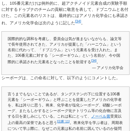
し、105番元素だけは例外的に、超アクチノイド元素合成の実験手順
に対するドゥブナのチームの貢献に敬意を表して、ドブニウムと名付
けた。この元素名のリストは、最終的にはアメリカ化学会にも承認さ
[
34
]
れ、アメリカ化学会は次のように記した
。
国際的的な調和を考慮し、委員会は気が進まないながらも、論文等
で長年使用されてきた、アメリカが提案した「ハーニウム」という
名前に代わって、「ドブニウム」という元素名を受け入れた。ま
た、106番元素に対する「シーボーギウム」という名前が、今や国
[
34
]
際的に承認された元素名となったことを歓迎する
。
— アメリカ化学会
シーボーグは、この命名に対して、以下のようにコメントした。
言うまでもないことであるが、タングステンの下に位置する106番
元素を「シーボーギウム」と呼ぶことを提案したアメリカの化学者
を、私は誇りに思う。将来、化学者が塩化シーボーグ、硝酸シーボ
ーグ、またもしかするとシーボーグ化ナトリウム等の化合物に言及
する日を楽しみにしている。これは私にとって、
ノーベル賞
受賞以
[
注釈 11
]
上の最高の栄誉であると思う
。将来化学を学ぶ者は、周期表
について学ぶ際に、なぜこの元素は私の名前に因んでいるのか疑問