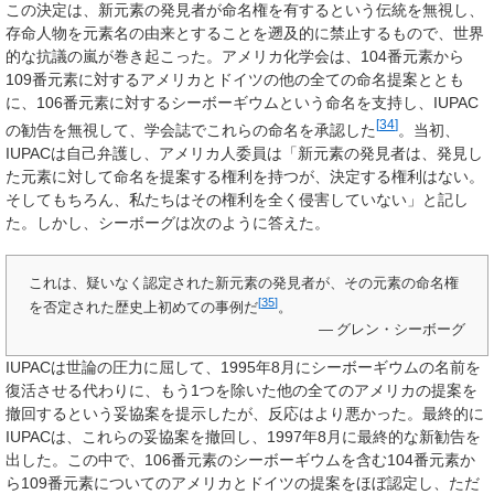
この決定は、新元素の発見者が命名権を有するという伝統を無視し、
存命人物を元素名の由来とすることを遡及的に禁止するもので、世界
的な抗議の嵐が巻き起こった。アメリカ化学会は、104番元素から
109番元素に対するアメリカとドイツの他の全ての命名提案ととも
に、106番元素に対するシーボーギウムという命名を支持し、IUPAC
[
34
]
の勧告を無視して、学会誌でこれらの命名を承認した
。当初、
IUPACは自己弁護し、アメリカ人委員は「新元素の発見者は、発見し
た元素に対して命名を提案する権利を持つが、決定する権利はない。
そしてもちろん、私たちはその権利を全く侵害していない」と記し
た。しかし、シーボーグは次のように答えた。
これは、疑いなく認定された新元素の発見者が、その元素の命名権
[
35
]
を否定された歴史上初めての事例だ
。
— グレン・シーボーグ
IUPACは世論の圧力に屈して、1995年8月にシーボーギウムの名前を
復活させる代わりに、もう1つを除いた他の全てのアメリカの提案を
撤回するという妥協案を提示したが、反応はより悪かった。最終的に
IUPACは、これらの妥協案を撤回し、1997年8月に最終的な新勧告を
出した。この中で、106番元素のシーボーギウムを含む104番元素か
ら109番元素についてのアメリカとドイツの提案をほぼ認定し、ただ