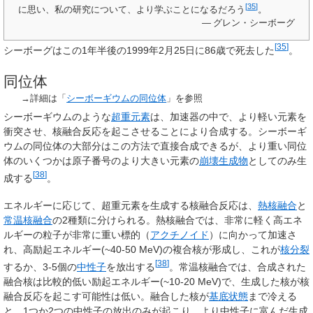
[
35
]
に思い、私の研究について、より学ぶことになるだろう
。
— グレン・シーボーグ
[
35
]
シーボーグはこの1年半後の1999年2月25日に86歳で死去した
。
同位体
→詳細は「
シーボーギウムの同位体
」を参照
シーボーギウムのような
超重元素
は、加速器の中で、より軽い元素を
衝突させ、核融合反応を起こさせることにより合成する。シーボーギ
ウムの同位体の大部分はこの方法で直接合成できるが、より重い同位
体のいくつかは原子番号のより大きい元素の
崩壊生成物
としてのみ生
[
38
]
成する
。
エネルギーに応じて、超重元素を生成する核融合反応は、
熱核融合
と
常温核融合
の2種類に分けられる。熱核融合では、非常に軽く高エネ
ルギーの粒子が非常に重い標的（
アクチノイド
）に向かって加速さ
れ、高励起エネルギー(~40-50 MeV)の複合核が形成し、これが
核分裂
[
38
]
するか、3-5個の
中性子
を放出する
。常温核融合では、合成された
融合核は比較的低い励起エネルギー(~10-20 MeV)で、生成した核が核
融合反応を起こす可能性は低い。融合した核が
基底状態
まで冷える
と、1つか2つの中性子の放出のみが起こり、より中性子に富んだ生成