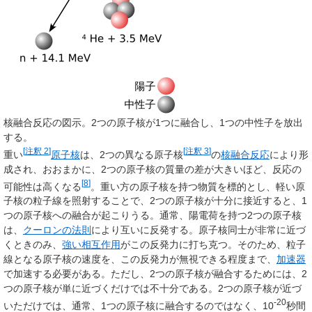
核融合反応の図示。2つの原子核が1つに融合し、1つの中性子を放出
する。
[
注釈 2
]
[
注釈 3
]
重い
原子核
は、2つの異なる原子核
の
核融合反応
により形
成され、おおまかに、2つの原子核の質量の差が大きいほど、反応の
[
8
]
可能性は高くなる
。重い方の原子核を持つ物質を標的とし、軽い原
子核の粒子線を照射することで、2つの原子核が十分に接近すると、1
つの原子核への融合が起こりうる。通常、陽電荷を持つ2つの原子核
は、
クーロンの法則
により互いに反発する。原子核同士が非常に近づ
くときのみ、
強い相互作用
がこの反発力に打ち克つ。そのため、粒子
線となる原子核の速度を、この反発力が無視できる程度まで、
加速器
で加速する必要がある。ただし、2つの原子核が融合するためには、2
つの原子核が単に近づくだけでは不十分である。2つの原子核が近づ
-20
いただけでは、通常、1つの原子核に融合するのではなく、10
秒間