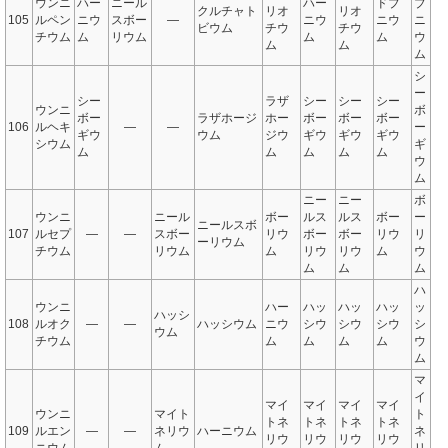
ウンニ
ハー
ニール
ハー
ドブ
ブ
クルチャト
リオ
リオ
105
ルペン
ニウ
スボー
—
ニウ
ニウ
ニ
ビウム
チウ
チウ
チウム
ム
リウム
ム
ム
ウ
ム
ム
ム
シ
ー
シー
ラザ
シー
シー
シー
ウンニ
ボ
ボー
ラザホージ
ホー
ボー
ボー
ボー
106
ルヘキ
—
—
ー
ギウ
ウム
ジウ
ギウ
ギウ
ギウ
シウム
ギ
ム
ム
ム
ム
ム
ウ
ム
ニー
ニー
ボ
ウンニ
ニール
ボー
ルス
ルス
ボー
ー
ニールスボ
107
ルセプ
—
—
スボー
リウ
ボー
ボー
リウ
リ
ーリウム
チウム
リウム
ム
リウ
リウ
ム
ウ
ム
ム
ム
ハ
ウンニ
ハー
ハッ
ハッ
ハッ
ッ
ハッシ
108
ルオク
—
—
ハッシウム
ニウ
シウ
シウ
シウ
シ
ウム
チウム
ム
ム
ム
ム
ウ
ム
マ
イ
マイ
マイ
マイ
マイ
ウンニ
マイト
ト
トネ
トネ
トネ
トネ
109
ルエン
—
—
ネリウ
ハーニウム
ネ
リウ
リウ
リウ
リウ