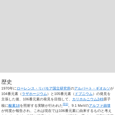
歴史
1970年に
ローレンス・リバモア国立研究所
の
アルバート・ギオルソ
が
104番元素（
ラザホージウム
）と105番元素（
ドブニウム
）の発見を
主張した後、106番元素の発見を目指して、
カリホルニウム249
原子
[
31
]
核に
酸素18
を照射する実験が行われた
。9.1 MeVの
アルファ崩壊
が何度か報告され、これは現在では106番元素に由来するものと考え