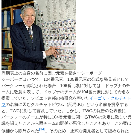
周期表上の自身の名前に因む元素を指さすシーボーグ
シーボーグはかつて、104番元素、105番元素の公式な発見者として
バークレーが認定された場合、106番元素に対しては、ドゥブナのチ
ームに敬意を表して、ドゥブナのチームが104番元素に対して命名を
提案していた、ソビエト連邦の核研究を率いた
イーゴリ・クルチャト
フ
の名前に因むクルチャトビウム（記号:Kt）という名前を提案する
と、TWGに対して言及していた。しかし、TWGの報告の公表後に、
バークレーのチームが特に104番元素に関するTWGの決定に激しい異
議を唱えたことから両チームの関係が悪化したこともあり、この案は
[
34
]
候補から除外された
。そのため、正式な発見者として認められた