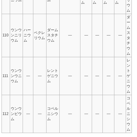
ニウム
ム
リ
ム
ム
ム
ム
ウ
ム
ダ
ー
ム
ウンウ
ハー
ダーム
ベクレ
ス
110
ンニリ
ニウ
スタチ
—
—
—
—
—
リウム
タ
ウム
ム
ウム
チ
ウ
ム
レ
ン
ウンウ
レント
ト
111
ンウニ
—
—
ゲニウ
—
—
—
—
—
ゲ
ウム
ム
ニ
ウ
ム
コ
ペ
ウンウ
コペル
ル
112
ンビウ
—
—
ニシウ
—
—
—
—
—
ニ
ム
ム
シ
ウ
ム