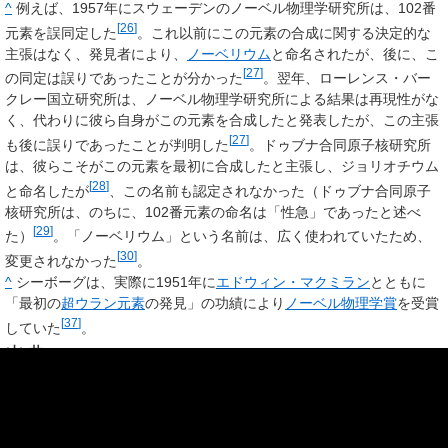
^
例えば、1957年にスウェーデンのノーベル物理学研究所は、102番
[
26
]
元素を誤同定した
。これ以前にこの元素の合成に関する決定的な
主張はなく、発見者により、
ノーベリウム
と命名されたが、後に、こ
[
27
]
の同定は誤りであったことが分かった
。翌年、ローレンス・バー
クレー国立研究所は、ノーベル物理学研究所による結果は再現性がな
く、代わりに彼ら自身がこの元素を合成したと発表したが、この主張
[
27
]
も後に誤りであったことが判明した
。ドゥブナ合同原子核研究所
は、彼らこそがこの元素を最初に合成したと主張し、ジョリオチウム
[
28
]
と命名したが
、この名前も認定されなかった（ドゥブナ合同原子
核研究所は、のちに、102番元素の命名は「性急」であったと述べ
[
29
]
た）
。「ノーベリウム」という名前は、広く使われていたため、
[
30
]
変更されなかった
。
^
シーボーグは、実際に1951年に
エドウィン・マクミラン
とともに
「最初の
超ウラン元素
の発見」の功績により
ノーベル物理学賞
を受賞
[
37
]
していた
。
出典
a
b
^
Utyonkov, V. K.; Brewer, N. T.; Oganessian, Yu. Ts.;
Rykaczewski, K. P.; Abdullin, F. Sh.; Dimitriev, S. N.; Grzywacz, R. K.;
Itkis, M. G. et al. (30 January 2018).
“Neutron-deficient superheavy
240
48