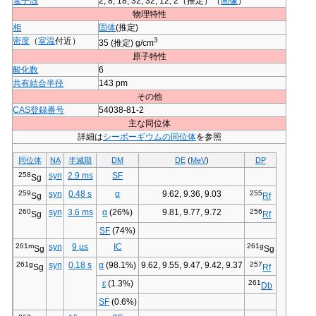
電子殻
2, 8, 18, 32, 32, 12, 2（推定）（
画像
）
物理特性
相
固体
(推定)
密度
（
室温
付近）
3
35 (推定) g/cm
原子特性
酸化数
6
共有結合半径
143 pm
その他
CAS登録番号
54038-81-2
主な同位体
詳細は
シーボーギウムの同位体
を参照
同位体
NA
半減期
DM
DE
(
MeV
)
DP
258
syn
2.9 ms
SF
Sg
259
syn
0.48 s
α
9.62, 9.36, 9.03
255
Sg
Rf
260
syn
3.6 ms
α
(26%)
9.81, 9.77, 9.72
256
Sg
Rf
SF
(74%)
261m
syn
9 µs
IC
261g
Sg
Sg
261g
syn
0.18 s
α
(98.1%)
9.62, 9.55, 9.47, 9.42, 9.37
257
Sg
Rf
ε
(1.3%)
261
Db
SF
(0.6%)