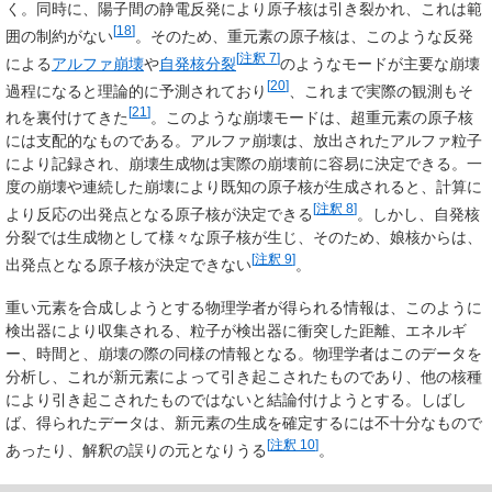
く。同時に、陽子間の静電反発により原子核は引き裂かれ、これは範
[
18
]
囲の制約がない
。そのため、重元素の原子核は、このような反発
[
注釈 7
]
による
アルファ崩壊
や
自発核分裂
のようなモードが主要な崩壊
[
20
]
過程になると理論的に予測されており
、これまで実際の観測もそ
[
21
]
れを裏付けてきた
。このような崩壊モードは、超重元素の原子核
には支配的なものである。アルファ崩壊は、放出されたアルファ粒子
により記録され、崩壊生成物は実際の崩壊前に容易に決定できる。一
度の崩壊や連続した崩壊により既知の原子核が生成されると、計算に
[
注釈 8
]
より反応の出発点となる原子核が決定できる
。しかし、自発核
分裂では生成物として様々な原子核が生じ、そのため、娘核からは、
[
注釈 9
]
出発点となる原子核が決定できない
。
重い元素を合成しようとする物理学者が得られる情報は、このように
検出器により収集される、粒子が検出器に衝突した距離、エネルギ
ー、時間と、崩壊の際の同様の情報となる。物理学者はこのデータを
分析し、これが新元素によって引き起こされたものであり、他の核種
により引き起こされたものではないと結論付けようとする。しばし
ば、得られたデータは、新元素の生成を確定するには不十分なもので
[
注釈 10
]
あったり、解釈の誤りの元となりうる
。