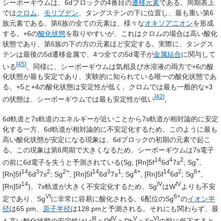
シーボーギウムは、6dブロックの4番目の
遷移元素
である。周期表上
では
クロム
、
モリブデン
、タングステンの下に位置し、最も重い第6
族元素である。第6族の全ての元素は、様々な
オキソアニオン
を形成
する。+6の
酸化状態
を取りやすいが、これはクロムの場合は高い酸化
状態であり、第6族の下の方の元素ほど安定する。実際に、タングス
テンは最後の5d遷移金属で、4つ全ての5d電子が
金属結合
に関与して
[
45
]
いる
。同様に、シーボーギウムは気相及び水溶液の両方で+6の酸
化状態が最も安定であり、実験的に知られている唯一の酸化状態であ
る。+5と+4の酸化状態は安定性が低く、クロムでは最も一般的な+3
[
42
]
の状態は、シーボーギウムでは最も安定性が低い
。
6d軌道と7s軌道のエネルギーが近いことから7s軌道が相対論的に安定
化する一方、6d軌道が相対論的に不安定化するため、このように最も
高い酸化状態が安定になる現象は、6dブロックの初期の元素で起こ
る。この現象は第6周期で大きくなるため、シーボーギウムは7s電子
14
4
2
+
の前に6d電子を失うと予測されている(Sg, [Rn]5f
6d
7s
; Sg
,
14
3
2
2+
14
3
1
4+
14
2
6+
[Rn]5f
6d
7s
; Sg
, [Rn]5f
6d
7s
; Sg
, [Rn]5f
6d
; Sg
,
14
IV
IV
[Rn]5f
)。7s軌道が大きく不安定化するため、Sg
はW
よりも不安
VI
6+
定であり、Sg
に非常に容易に酸化される。6配位のSg
の
イオン半
径
は65 pm、
原子半径
は128 pmと予測される。それにも関わらず、最
III
IV
V
VI
も高い酸化状態の安定性はLr
> Rf
> Db
> Sg
の順に低下すると