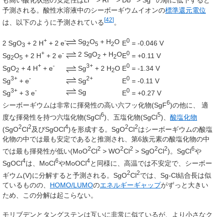
予測される。酸性水溶液中のシーボーギウムイオンの
標準還元電位
[
42
]
は、以下のように予測されている
。
+
-
0
Sg
O
+ H
O
2 SgO
+ 2 H
+ 2 e
E
= -0.046 V
2
5
2
3
+
-
0
2 SgO
+ H
O
Sg
O
+ 2 H
+ 2 e
E
= +0.11 V
2
2
2
5
+
-
3+
0
SgO
+ 4 H
+ e
Sg
+ 2 H
O
E
= -1.34 V
2
2
3+
-
2+
0
Sg
+ e
Sg
E
= -0.11 V
3+
-
0
Sg
Sg
+ 3 e
E
= +0.27 V
6
シーボーギウムは非常に揮発性の高い六フッ化物(SgF
)の他に、 適
6
5
度な揮発性を持つ六塩化物(SgCl
)、五塩化物(SgCl
)、
酸塩化物
2
2
4
2
2
(SgO
Cl
及びSgOCl
)を形成する。SgO
Cl
はシーボーギウムの酸塩
化物の中では最も安定であると推測され、第6族元素の酸塩化物の中
2
2
2
2
2
2
6
では最も揮発性が低い(MoO
Cl
> WO
Cl
> SgO
Cl
)。SgCl
や
4
6
4
SgOCl
は、MoCl
やMoOCl
と同様に、高温では不安定で、シーボー
2
2
ギウム(V)に分解すると予測される。SgO
Cl
では、Sg-Cl結合長は似
ているものの、
HOMO/LUMO
の
エネルギーギャップ
がずっと大きい
ため、この分解は起こらない。
モリブデンとタングステンは互いに非常に似ているが、より小さなク