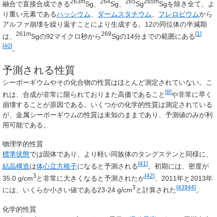
263m
264
265
265m
融合で直接合成できる
Sg、
Sg、
Sg
Sgを除き全て、よ
り重い元素である
ハッシウム
、
ダームスタチウム
、
フレロビウム
から
アルファ崩壊を繰り返すことにより生成する。12の同位体の半減期
261m
269
[
1
]
は、
Sgの92マイクロ秒から
Sgの14分までの範囲にある
[
40
]
。
予測される性質
シーボーギウムやその化合物の性質はほとんど測定されていない。こ
[
8
]
れは、合成が非常に限られておりまた高価であること
や非常に早く
崩壊することが原因である。いくつかの化学的性質は測定されている
が、金属シーボーギウムの性質は未知のままであり、予測値のみが利
用可能である。
物理学的性質
標準状態
では固体であり、より軽い同族体のタングステンと同様に、
[
41
]
結晶構造
は
体心立方格子
になると予測される
。初期には、密度が
3
[
42
]
35.0 g/cm
と非常に大きくなると予測されたが
、2011年と2013年
3
[
43
]
[
44
]
には、いくらか小さい値である23-24 g/cm
と計算された
。
化学的性質