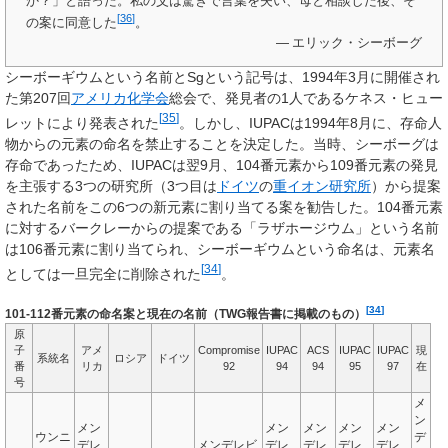
か？」と語った。私の父は驚きで言葉を失い、母と相談した後、そ
[
36
]
の案に同意した
。
— エリック・シーボーグ
シーボーギウムという名前とSgという記号は、1994年3月に開催され
た第207回
アメリカ化学会
総会で、発見者の1人であるケネス・ヒュー
[
35
]
レットにより発表された
。しかし、IUPACは1994年8月に、存命人
物からの元素の命名を禁止することを決定した。当時、シーボーグは
存命であったため、IUPACは翌9月、104番元素から109番元素の発見
を主張する3つの研究所（3つ目は
ドイツ
の
重イオン研究所
）から提案
された名前をこの6つの新元素に割り当てる案を勧告した。104番元素
に対するバークレーからの提案である「ラザホージウム」という名前
は106番元素に割り当てられ、シーボーギウムという命名は、元素名
[
34
]
としては一旦完全に削除された
。
[
34
]
101-112番元素の命名案と現在の名前（TWG報告書に掲載のもの）
原
子
アメ
Compromise
IUPAC
ACS
IUPAC
IUPAC
現
系統名
ロシア
ドイツ
番
リカ
92
94
94
95
97
在
号
メ
ン
メン
メン
メン
メン
メン
ウンニ
デ
デレ
メンデレビ
デレ
デレ
デレ
デレ