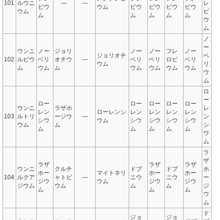
101
ルウニ
—
—
レ
ビウ
ウム
ビウ
ビウ
ビウ
ビウ
ウム
ビ
ム
ム
ム
ム
ム
ウ
ム
ノ
ー
ウンニ
ノー
ジョリ
ノー
ノー
フレ
ノー
ジョリオチ
ベ
102
ルビウ
ベリ
オチウ
—
ベリ
ベリ
ロビ
ベリ
ウム
リ
ム
ウム
ム
ウム
ウム
ウム
ウム
ウ
ム
ロ
ー
ロー
ロー
ロー
ロー
ロー
ウンニ
ラザホ
レ
レン
ローレンシ
レン
レン
レン
レン
103
ルトリ
ージウ
—
ン
シウ
ウム
シウ
シウ
シウ
シウ
ウム
ム
シ
ム
ム
ム
ム
ム
ウ
ム
ラ
ザ
ラザ
ラザ
ラザ
ウンニ
クルチ
ドブ
ドブ
ホ
ホー
マイトネリ
ホー
ホー
104
ルクア
ャトビ
—
ニウ
ニウ
ー
ジウ
ウム
ジウ
ジウ
ジウム
ウム
ム
ム
ジ
ム
ム
ム
ウ
ム
ド
ジョ
ジョ