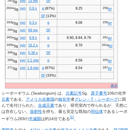
262
syn
15 ms
SF
Sg
263m
syn
0.9 s
α
(87%)
9.25
259
Sg
Rf
SF
(13%)
263g
syn
0.3 s
α
9.06
259
Sg
Rf
264
syn
68 ms
SF
Sg
265a
syn
8.9 s
α
8.90, 8.84, 8.76
261
Sg
Rf
265b
syn
16.2 s
α
8.70
261g
Sg
Rf
266
syn
0.36 s
SF
Sg
269
syn
2.1 min
α
8.56
265
Sg
Rf
271
syn
1.9 min
α
(67%)
8.54
267
Sg
Rf
SF
(33%)
表示
シーボーギウム
(Seaborgium) は、
元素記号
Sg
、
原子番号
106の化学
元素
である。
アメリカ合衆国
の
核化学
者
グレン・T・シーボーグ
に因
んで名付けられた。
合成元素
であり、研究室内で作られるが、天然に
は存在しない。
放射性
を持ち、最も安定な既知の
同位体
であるシーボ
[
1
]
ーギウム269の
半減期
は約14分である
。