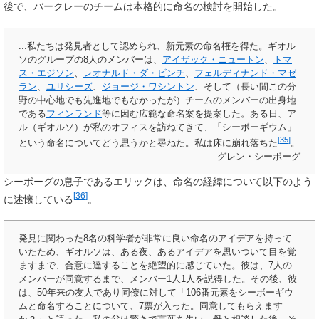
後で、バークレーのチームは本格的に命名の検討を開始した。
...私たちは発見者として認められ、新元素の命名権を得た。ギオル
ソのグループの8人のメンバーは、
アイザック・ニュートン
、
トマ
ス・エジソン
、
レオナルド・ダ・ビンチ
、
フェルディナンド・マゼ
ラン
、
ユリシーズ
、
ジョージ・ワシントン
、そして（長い間この分
野の中心地でも先進地でもなかったが）チームのメンバーの出身地
である
フィンランド
等に因む広範な命名案を提案した。ある日、ア
ル（ギオルソ）が私のオフィスを訪ねてきて、「シーボーギウム」
[
35
]
という命名についてどう思うかと尋ねた。私は床に崩れ落ちた
。
— グレン・シーボーグ
シーボーグの息子であるエリックは、命名の経緯について以下のよう
[
36
]
に述懐している
。
発見に関わった8名の科学者が非常に良い命名のアイデアを持って
いたため、ギオルソは、ある夜、あるアイデアを思いついて目を覚
ますまで、合意に達することを絶望的に感じていた。彼は、7人の
メンバーが同意するまで、メンバー1人1人を説得した。その後、彼
は、50年来の友人であり同僚に対して「106番元素をシーボーギウ
ムと命名することについて、7票が入った。同意してもらえます