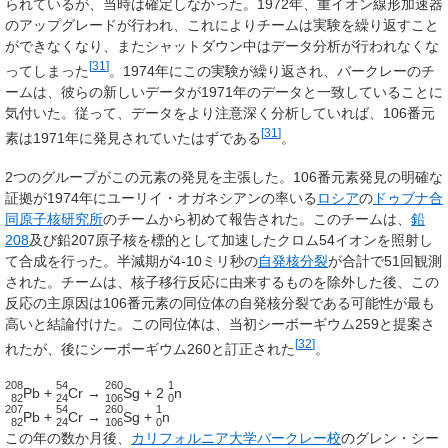
られているが、当時は確定しなかった。1972年、重イオン線形加速器
のアップグレードが行われ、これによりチームは実験を繰り返すこと
ができなくなり、またシャットダウン中はデータ分析が行われなくな
[
31
]
ってしまった
。1974年にこの実験が繰り返され、バークレーのチ
ームは、彼らの新しいデータが1971年のデータと一致していることに
気付いた。従って、データをより注意深く分析していれば、106番元
[
31
]
素は1971年に発見されていたはずである
。
2つのグループがこの元素の発見を主張した。106番元素発見の明確な
証拠が1974年にユーリイ・オガネシアンの率いる
ロシア
の
ドゥブナ合
同原子核研究所
のチームから初めて報告された。このチームは、
鉛
208
及び鉛207原子核を標的として加速したクロム54イオンを照射し
て合成を行った。半減期が4-10ミリ秒の
自発核分裂
が合計で51回観測
された。チームは、核子移行反応に由来するものを除外した後、この
反応の主原因は106番元素の同位体の自発核分裂である可能性が最も
高いと結論付けた。この同位体は、当初シーボーギウム259と提案さ
[
32
]
れたが、後にシーボーギウム260と訂正された
。
208
54
260
1
Pb +
Cr →
Sg + 2
n
82
24
106
0
207
54
260
1
Pb +
Cr →
Sg +
n
82
24
106
0
この年の数か月後、
カリフォルニア大学バークレー校
のグレン・シー