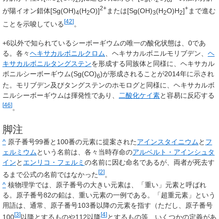
2+
+
が陽イオン錯体[Sg(OH)
(H
O)]
または[Sg(OH)
(H
O)H
]
まで進む
4
2
3
2
2
[
42
]
ことを示唆している
。
+6以外で知られているシーボーギウムの唯一の酸化状態は、0であ
る。各々
ヘキサカルボニルクロム
、ヘキサカルボニルモリブデン、
ヘ
キサカルボニルタングステン
を形成する同族体と同様に、ヘキサカル
ボニルシーボーギウム(Sg(CO)
)が形成されることが2014年に示され
6
た。モリブデン及びタングステンのホモログと同様に、ヘキサカルボ
ニルシーボーギウムは揮発性であり、
二酸化ケイ素
と容易に反応する
[
46
]
。
脚注
^
原子番号99番と100番の元素に提案された
アインスタイニウム
と
フ
ェルミウム
という名前は、各々当時存命の
アルベルト・アインシュタ
イン
と
エンリコ・フェルミ
の名前に因む命名であるが、両者が死去す
[
2
]
るまで公式の名前ではなかった
。
^
核物理学では、原子番号の大きい元素は、「重い」元素と呼ばれ
る。原子番号82の鉛は、重い元素の一例である。「超重元素」という
用語は、通常、原子番号103番以降の元素を指す（ただし、原子番号
[
3
]
[
4
]
100
以降とするものや112以降
とするもの等、いくつかの定義があ