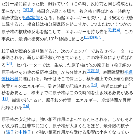
だけ一緒に留まった後、離れていく（この時、反応前と同じ構成とは
[
9
]
[
10
]
限らない）
。核融合が起こる場合、複合核と呼ばれる一時的な
融合状態が
励起状態
となる。励起エネルギーを失い、より安定な状態
に達すると、複合核は核分裂反応を起こすか、1つまたはいくつかの
[
注釈 4
]
原子核の核破砕反応を起こして、エネルギーを持ち去る
。この
-16
[
11
]
[
注釈 5
]
事象は、最初の衝突の約10
秒後に起こる
。
粒子線が標的を通り過ぎると、次のチェンバーであるセパレーターに
移送される。新しい原子核ができていると、この粒子線により運ばれ
[
14
]
る
。セパレーターでは、生成した原子核は他の原子核（粒子線の
[
注釈 6
]
原子核やその他の反応生成物）から分離され
、表面障壁型
半導
体検出器
に運ばれる。粒子はそこで停止し、検出器上での正確な衝突
[
14
]
-6
位置とそのエネルギー、到達時間が記録される
。移送には約10
秒を必要とし、検出までに原子核はこの長時間を生き残る必要がある
[
17
]
。崩壊が起こると、原子核の位置、エネルギー、崩壊時間が再度
[
14
]
記録される
。
原子核の安定性は、強い相互作用によってもたらされる。しかしそれ
が及ぶ範囲は非常に短く、原子核が大きくなるほど、最外殻の核子
（
陽子
と
中性子
）が強い相互作用から受ける影響は小さくなってい