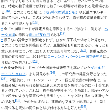
的の上をよりゆっくり通り過ぎることに基づく。セパレーター内に
は、特定の粒子速度で移動する粒子への影響が相殺される電磁場があ
[
15
]
る
。このような分離は、
飛行時間型質量分析計
や反跳エネルギー
測定でも用いられ、この2つを組み合わせて、原子核の質量を推定す
[
16
]
ることが可能となる
。
^
全ての崩壊モードが静電反発を原因とするのではなく、例えば、
ベ
[
19
]
ータ崩壊
の原因は
弱い相互作用
である
。
^
原子核の質量は直接測定されず、ほかの原子核の値から計算され、
このような方法を間接的と呼ぶ。直接測定も可能であるが、もっとも
[
22
]
重い原子核についてはほとんどの場合可能ではない
。超重元素の
質量の直接測定は、2018年に
ローレンス・バークレー国立研究所
によ
[
23
]
り初めて報告された
。
^
自発核分裂は、ドゥブナ合同原子核研究所を率いていた
ゲオルギ
[
24
]
ー・フリョロフ
により発見され
、この研究所の得意分野となった
[
25
]
。対照的に、ローレンス・バークレー国立研究所の科学者は、自
発核分裂から得られる情報は新元素の合成を裏付けるのに不十分であ
ると信じていた。これは、複合核が中性子だけを放出し、陽子やアル
ファ粒子のような荷電粒子を放出しないことを立証するのは困難なた
[
13
]
めである
。そのため彼らは、連続的なアルファ崩壊により、新し
[
24
]
い同位体を既知の同位体と結び付ける方法を好んだ
。