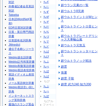
ちざ
対訳
超ウラン元素の一覧
外務省記者会見英語
ちじ
対訳
超ウルトラ8兄弟
ちず
Tatoeba
ちぜ
超ウルトライントロWヒン
日本語WordNet(英
ト
ちぞ
和)
超ウルトライントロ音ヒン
ちだ
EDR日英対訳辞書
ト
ちぢ
日英・英日専門用語
超ウルトラグレートデリシ
辞書
ちづ
ャス大車輪山嵐
日英固有名詞辞典
ちで
JMnedict
超ウルトラ元気玉
ちど
遺伝子名称シソーラ
超ウルトラシャッターヒン
ちば
ス
ト
ちび
Weblio派生語辞書
超ウルトラノック戦法
ちぶ
Weblio記号和英辞書
Weblio和製英語辞書
ちべ
趙雲
Weblio英語表現辞典
ちぼ
張運
英語イディオム表現
ちぱ
趙雲 子龍
辞典
ちぴ
メール英語例文辞書
趙雲 武力240 知力200
ちぷ
Weblio英語言い回し
ちぺ
辞典
インターネットスラ
ちぽ
ング英和辞典
ち(アル
最強のスラング英会
ファベッ