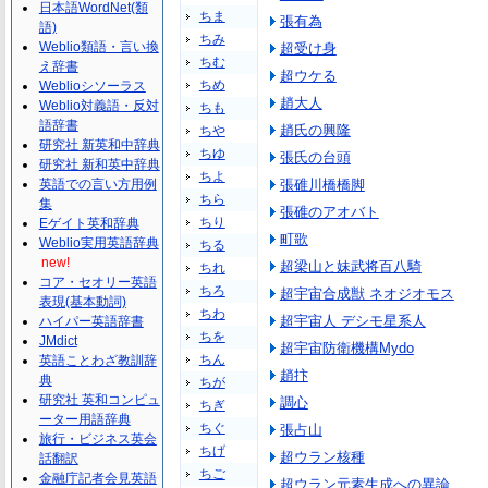
日本語WordNet(類
ちま
張有為
語)
ちみ
Weblio類語・言い換
超受け身
ちむ
え辞書
超ウケる
ちめ
Weblioシソーラス
趙大人
Weblio対義語・反対
ちも
語辞書
趙氏の興隆
ちや
研究社 新英和中辞典
ちゆ
張氏の台頭
研究社 新和英中辞典
ちよ
英語での言い方用例
張碓川橋橋脚
ちら
集
張碓のアオバト
ちり
Eゲイト英和辞典
町歌
Weblio実用英語辞典
ちる
new!
超梁山と妹武将百八騎
ちれ
コア・セオリー英語
ちろ
超宇宙合成獣 ネオジオモス
表現(基本動詞)
ちわ
超宇宙人 デシモ星系人
ハイパー英語辞書
ちを
JMdict
超宇宙防衛機構Mydo
ちん
英語ことわざ教訓辞
趙抃
典
ちが
研究社 英和コンピュ
調心
ちぎ
ーター用語辞典
ちぐ
張占山
旅行・ビジネス英会
ちげ
超ウラン核種
話翻訳
ちご
金融庁記者会見英語
超ウラン元素生成への異論