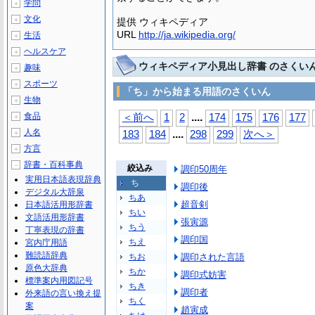
学問
＋
文化
＋
提供 ウィキペディア
URL
http://ja.wikipedia.org/
生活
＋
ヘルスケア
＋
ウィキペディア小見出し辞書 のさくい
趣味
＋
スポーツ
＋
「ち」から始まる用語のさくいん
生物
＋
...
.
食品
＜前へ
1
2
174
175
176
177
＋
人名
...
.
＋
183
184
298
299
次へ＞
方言
＋
辞書・百科事典
－
絞込み
調印50周年
実用日本語表現辞典
ち
調印後
デジタル大辞泉
ちあ
超音剣
日本語活用形辞書
ちい
文語活用形辞書
張寅源
ちう
丁寧表現の辞書
調印国
ちえ
宮内庁用語
難読語辞典
ちお
調印された言語
原色大辞典
ちか
調印式妨害
標準案内用図記号
ちき
調印者
外来語の言い換え提
ちく
案
趙寅成