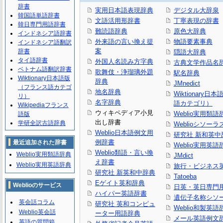
辞書
実用日本語表現辞典
デジタル大辞泉
韓国語単語辞書
文語活用形辞書
丁寧表現の辞書
韓日専門用語辞書
難読語辞典
原色大辞典
インドネシア語辞書
外来語の言い換え提
物語要素事典
インドネシア語翻訳
案
辞書
隠語大辞典
タイ語辞書
外国人名読み方字典
古典文学作品名
ベトナム語翻訳辞書
歌舞伎・浄瑠璃外題
駅名辞典
Wiktionary日本語版
辞典
JMnedict
（フランス語カテゴ
地名辞典
Wiktionary日
リ）
名字辞典
語カテゴリ）
Wikipediaフランス
ウィキペディア小見
Weblio実用類語
語版
出し辞書
学研全訳古語辞典
Weblioシソーラ
Weblio日本語例文用
研究社 新和英中
例辞書
最近追加された辞書
Weblio実用英語
Weblio類語・言い換
Weblio実用類語辞典
JMdict
え辞書
Weblio実用英語辞典
旅行・ビジネス
研究社 新英和中辞典
Tatoeba
Eゲイト英和辞典
Weblioのサービス
日英・英日専門
ハイパー英語辞書
遺伝子名称シソ
英会話コラム
研究社 英和コンピュ
Weblio和製英語
Weblio英会話
ーター用語辞典
メール英語例文
英語の質問箱