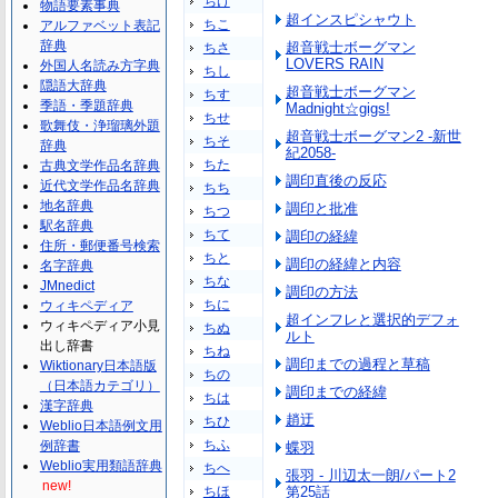
ちけ
物語要素事典
超インスピシャウト
ちこ
アルファベット表記
辞典
超音戦士ボーグマン
ちさ
LOVERS RAIN
外国人名読み方字典
ちし
隠語大辞典
超音戦士ボーグマン
ちす
季語・季題辞典
Madnight☆gigs!
ちせ
歌舞伎・浄瑠璃外題
超音戦士ボーグマン2 -新世
ちそ
辞典
紀2058-
ちた
古典文学作品名辞典
調印直後の反応
近代文学作品名辞典
ちち
地名辞典
調印と批准
ちつ
駅名辞典
ちて
調印の経緯
住所・郵便番号検索
ちと
調印の経緯と内容
名字辞典
ちな
JMnedict
調印の方法
ちに
ウィキペディア
超インフレと選択的デフォ
ウィキペディア小見
ちぬ
ルト
出し辞書
ちね
調印までの過程と草稿
Wiktionary日本語版
ちの
（日本語カテゴリ）
調印までの経緯
ちは
漢字辞典
趙迂
ちひ
Weblio日本語例文用
ちふ
例辞書
蝶羽
Weblio実用類語辞典
ちへ
張羽 - 川辺太一朗/パート2
new!
ちほ
第25話