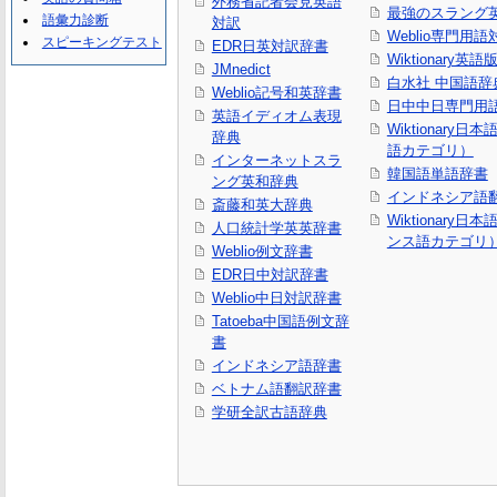
外務省記者会見英語
最強のスラング
語彙力診断
対訳
Weblio専門用
スピーキングテスト
EDR日英対訳辞書
Wiktionary英語
JMnedict
白水社 中国語辞
Weblio記号和英辞書
日中中日専門用
英語イディオム表現
Wiktionary日
辞典
語カテゴリ）
インターネットスラ
韓国語単語辞書
ング英和辞典
インドネシア語
斎藤和英大辞典
Wiktionary日
人口統計学英英辞書
ンス語カテゴリ
Weblio例文辞書
EDR日中対訳辞書
Weblio中日対訳辞書
Tatoeba中国語例文辞
書
インドネシア語辞書
ベトナム語翻訳辞書
学研全訳古語辞典