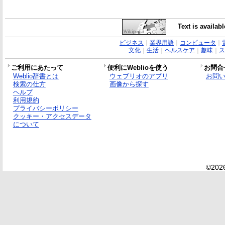
Text is availab
ビジネス
｜
業界用語
｜
コンピュータ
｜
文化
｜
生活
｜
ヘルスケア
｜
趣味
｜
ス
ご利用にあたって
便利にWeblioを使う
お問合
Weblio辞書とは
ウェブリオのアプリ
お問
検索の仕方
画像から探す
ヘルプ
利用規約
プライバシーポリシー
クッキー・アクセスデータ
について
©2026