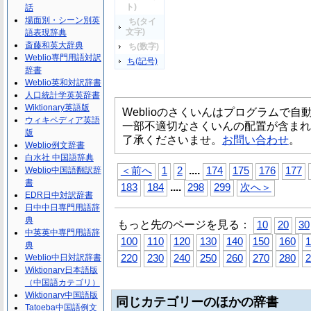
ト)
話
場面別・シーン別英
ち(タイ
文字)
語表現辞典
斎藤和英大辞典
ち(数字)
Weblio専門用語対訳
ち(記号)
辞書
Weblio英和対訳辞書
人口統計学英英辞書
Wiktionary英語版
Weblioのさくいんはプログラムで
ウィキペディア英語
一部不適切なさくいんの配置が含まれ
版
了承くださいませ。
お問い合わせ
。
Weblio例文辞書
白水社 中国語辞典
...
.
Weblio中国語翻訳辞
＜前へ
1
2
174
175
176
177
書
...
.
183
184
298
299
次へ＞
EDR日中対訳辞書
日中中日専門用語辞
典
もっと先のページを見る：
10
20
30
中英英中専門用語辞
100
110
120
130
140
150
160
1
典
Weblio中日対訳辞書
220
230
240
250
260
270
280
2
Wiktionary日本語版
（中国語カテゴリ）
Wiktionary中国語版
同じカテゴリーのほかの辞書
Tatoeba中国語例文