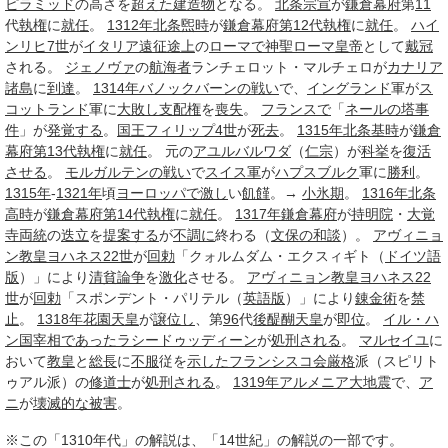
ピラミッド
の高さを
超えた
建造物
となる。
北条宗宣
が
鎌倉幕府
第
11
代
執権
に
就任
。
1312年
北条煕時
が
鎌倉幕府
第12代
執権
に
就任
。
ハイ
ンリヒ7世
が
イタリア遠征
途上
の
ローマで
神聖ローマ皇帝
として
戴冠
される。
ジェノヴァ
の
航海者
ランチェロット・マルチェロが
カナリア
諸島
に
到達
。
1314年
バノックバーンの戦い
で、
イングランド
軍が
ス
コットランド
軍に
大敗し
支配権
を
喪失
。
フランスで
「
ネールの塔事
件
」が
発覚する
。
国王
フィリップ4世
が
死去
。
1315年
北条基時
が
鎌倉
幕府
第13代
執権
に
就任
。 元の
アユルバルワダ
（
仁宗
）が
科挙
を
復活
させる
。
モルガルテンの戦い
で
スイス軍
が
ハプスブルク
軍に
勝利
。
1315年
-
1321年
頃
ヨーロッパで
激し
い
飢饉
。→
小氷期
。
1316年
北条
高時
が
鎌倉幕府
第14代
執権
に
就任
。
1317年
鎌倉幕府
が
持明院
・
大覚
寺
両統
の
迭立
を
提案する
が
不調に
終わる（
文保の和談
）。
アヴィニョ
ン
教皇
ヨハネス22世
が
回勅
「クォルムダム・エクスィギト（
ドイツ語
版
）」により
清貧
論争
を
激化
させる。
アヴィニョン
教皇
ヨハネス22
世
が
回勅
「スポンデント・パリテル（
英語版
）」により
錬金術
を
禁
止
。
1318年
花園天皇
が
譲位し
、第
96
代
後醍醐天皇
が
即位
。
イル・ハ
ン国
宰相
であった
ラシードゥッディーン
が
処刑される
。
マルセイユ
に
おいて
教皇
と
総長
に
不服
従を
示した
フランシスコ会
厳格
派（スピリト
ゥアル派）の
修道士
が
処刑される
。
1319年
アルメニア
大地震
で、
ア
ニ
が
壊滅的な
被害
。
※この「1310年代」の解説は、「14世紀」の解説の一部です。