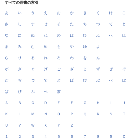
すべての辞書の索引
あ
い
う
え
お
か
き
く
け
こ
さ
し
す
せ
そ
た
ち
つ
て
と
な
に
ぬ
ね
の
は
ひ
ふ
へ
ほ
ま
み
む
め
も
や
ゆ
よ
ら
り
る
れ
ろ
わ
を
ん
が
ぎ
ぐ
げ
ご
ざ
じ
ず
ぜ
ぞ
だ
ぢ
づ
で
ど
ば
び
ぶ
べ
ぼ
ぱ
ぴ
ぷ
ぺ
ぽ
Ａ
Ｂ
Ｃ
Ｄ
Ｅ
Ｆ
Ｇ
Ｈ
Ｉ
Ｊ
Ｋ
Ｌ
Ｍ
Ｎ
Ｏ
Ｐ
Ｑ
Ｒ
Ｓ
Ｔ
Ｕ
Ｖ
Ｗ
Ｘ
Ｙ
Ｚ
１
２
３
４
５
６
７
８
９
０