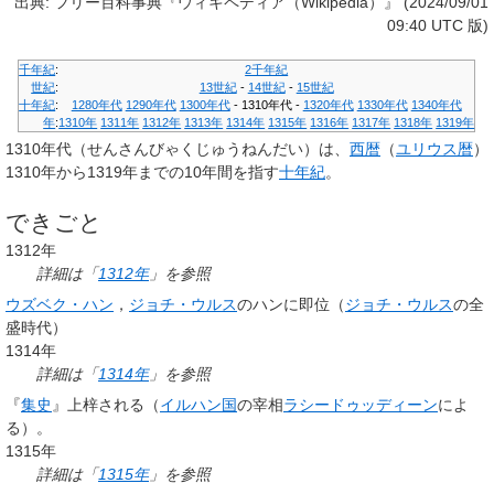
出典: フリー百科事典『ウィキペディア（Wikipedia）』 (2024/09/01
09:40 UTC 版)
千年紀
:
2千年紀
世紀
:
13世紀
-
14世紀
-
15世紀
十年紀
:
1280年代
1290年代
1300年代
-
1310年代
-
1320年代
1330年代
1340年代
年
:
1310年
1311年
1312年
1313年
1314年
1315年
1316年
1317年
1318年
1319年
1310年代
（せんさんびゃくじゅうねんだい）は、
西暦
（
ユリウス暦
）
1310年から1319年までの10年間を指す
十年紀
。
できごと
1312年
詳細は「
1312年
」を参照
ウズベク・ハン
，
ジョチ・ウルス
のハンに即位（
ジョチ・ウルス
の全
盛時代）
1314年
詳細は「
1314年
」を参照
『
集史
』上梓される（
イルハン国
の宰相
ラシードゥッディーン
によ
る）。
1315年
詳細は「
1315年
」を参照