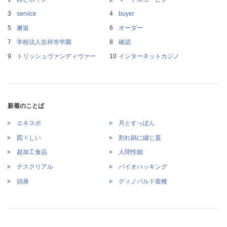
service
buyer
邂逅
オーダー
学校法人吉祥寺学園
確認
トリッシュヴァンディヴァー
インターネットカジノ
新着のことば
エキスポ
月とすっぽん
図々しい
割れ鍋に綴じ蓋
超加工食品
人間性能
テスクリアル
バイオハッキング
頭身
ディノバルド亜種