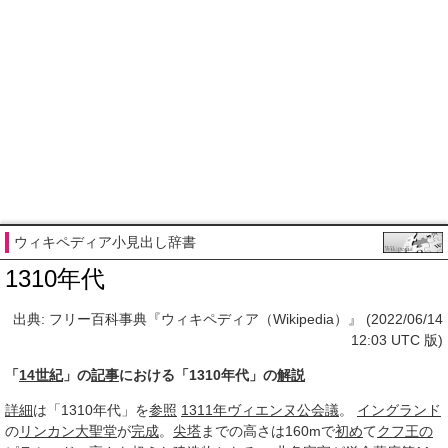
ウィキペディア小見出し辞書
1310年代
出典: フリー百科事典『ウィキペディア（Wikipedia）』 (2022/06/14
12:03 UTC 版)
「
14世紀
」の
記事
における「1310年代」の
解説
詳細
は「1310年代」を
参照
1311年
ヴィエンヌ公会議
。
イングランド
の
リンカン大聖堂
が
完成
。
尖塔
までの高さは160mで
初め
て
クフ王の