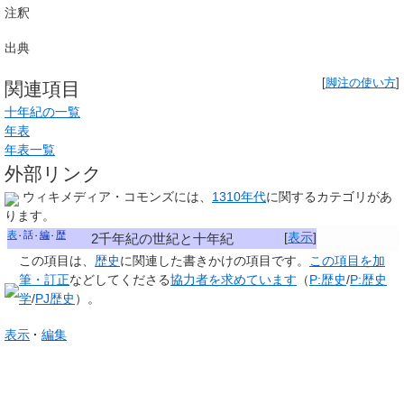
注釈
出典
[
脚注の使い方
]
関連項目
十年紀の一覧
年表
年表一覧
外部リンク
ウィキメディア・コモンズには、
1310年代
に関するカテゴリがあ
ります。
表
話
編
歴
[
表示
]
2千年紀の世紀と十年紀
この項目は、
歴史
に関連した
書きかけの項目
です。
この項目を加
筆・訂正
などしてくださる
協力者を求めています
（
P:歴史
/
P:歴史
学
/
PJ歴史
）。
表示
編集