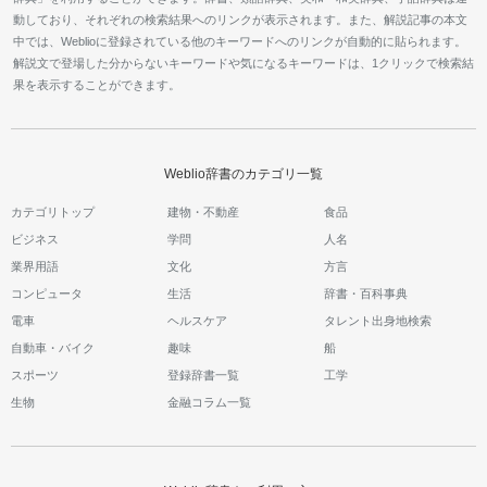
動しており、それぞれの検索結果へのリンクが表示されます。また、解説記事の本文
中では、Weblioに登録されている他のキーワードへのリンクが自動的に貼られます。
解説文で登場した分からないキーワードや気になるキーワードは、1クリックで検索結
果を表示することができます。
Weblio辞書のカテゴリ一覧
カテゴリトップ
建物・不動産
食品
ビジネス
学問
人名
業界用語
文化
方言
コンピュータ
生活
辞書・百科事典
電車
ヘルスケア
タレント出身地検索
自動車・バイク
趣味
船
スポーツ
登録辞書一覧
工学
生物
金融コラム一覧