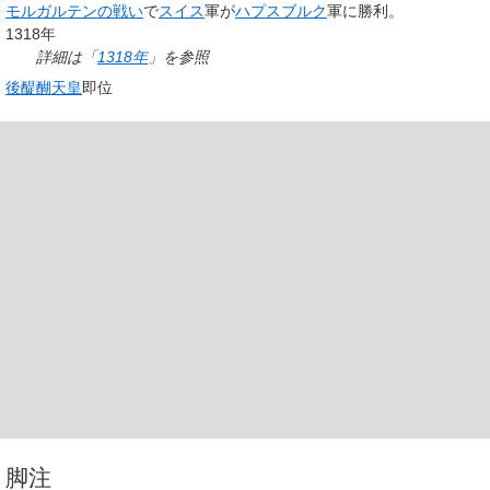
モルガルテンの戦い
で
スイス
軍が
ハプスブルク
軍に勝利。
1318年
詳細は「
1318年
」を参照
後醍醐天皇
即位
脚注