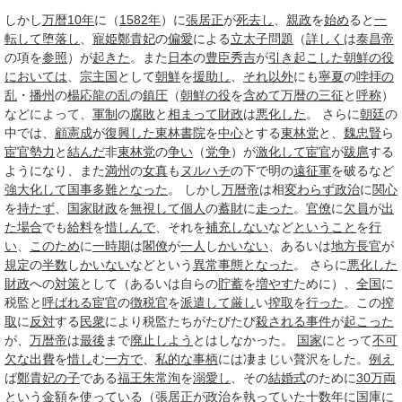
しかし
万暦
10年
に（
1582年
）に
張居正
が
死去し
、
親政
を
始め
ると
一
転して
堕落し
、
寵姫
鄭貴妃
の
偏愛
による
立太子
問題
（
詳しく
は
泰昌帝
の項を
参照
）が
起きた
。また
日本
の
豊臣秀吉
が
引き起こした
朝鮮の役
においては
、
宗主国
として
朝鮮
を
援助し
、
それ以外
にも
寧夏
の
哱拝の
乱
・
播州
の
楊応龍の乱
の
鎮圧
（
朝鮮の役
を
含めて
万暦の三征
と
呼称
）
などによって、
軍制
の
腐敗
と
相まって
財政
は
悪化した
。 さらに
朝廷
の
中では、
顧憲成
が
復興した
東林書院
を
中心
とする
東林党
と、
魏忠賢
ら
宦官勢力
と
結んだ
非
東林党
の
争い
（
党争
）が
激化して
宦官
が
跋扈
する
ようになり、また
満州
の
女真
も
ヌルハチ
の下で明の
遠征軍
を破るなど
強大
化して
国事
多難
となった
。 しかし
万暦帝
は相
変わらず
政治
に
関心
を
持たず
、
国家財政
を
無視して
個人
の
蓄財
に
走った
。
官僚
に
欠員
が
出
た
場合
でも
給料
を
惜しんで
、それを
補充しない
など
ということ
を
行
い
、
このため
に
一時期
は
閣僚
が
一人
し
かいない
、あるいは
地方長官
が
規定
の
半数
し
かいない
などという
異常事態
となった
。 さらに
悪化した
財政
への
対策
として（あるいは自らの
貯蓄
を
増やす
ために）、
全国
に
税監と
呼ばれる
宦官
の
徴税官
を
派遣して
厳し
い
搾取
を
行った
。この
搾
取
に
反対
する
民衆
により税監たちがたびたび
殺される
事件
が
起こった
が、
万暦帝
は
最後
まで
廃止しよう
とはしなかった。
国家
にとって
不可
欠な
出費
を
惜し
む
一方で
、
私的な
事柄
には凄まじい贅沢をした。
例え
ば
鄭貴妃
の子
である
福王
朱常洵
を
溺愛し
、その
結婚式
のために
30
万両
という
金額
を
使って
いる（
張居正
が
政治
を執っていた
十数
年に
国庫
に