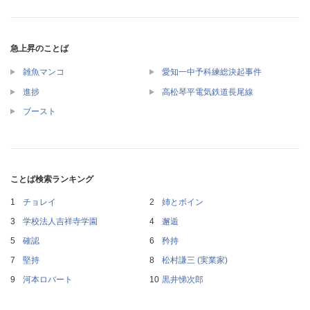
急上昇のことば
雑魚マンコ
愛知一中予科練総決起事件
進捗
高松琴平電気鉄道長尾線
ブースト
ことば検索ランキング
チョレイ
姉とボイン
学校法人吉祥寺学園
邂逅
確認
矜持
堅持
松村謙三 (実業家)
河本ロバート
黒井悌次郎