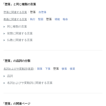
「堕落」と同じ種類の言葉
堕落
堕落に関連する言葉
自堕落
堕落
教義に関連する言葉
執行
堅固
堪能
報命
同じ種類の言葉
状態に関連する言葉
仏教に関連する言葉
「堕落」の品詞の分類
堕落
名詞およびサ変動詞(衰退)
競落
下落
惨落
後退
品詞
名詞およびサ変動詞に関連する言葉
「堕落」の関連ページ