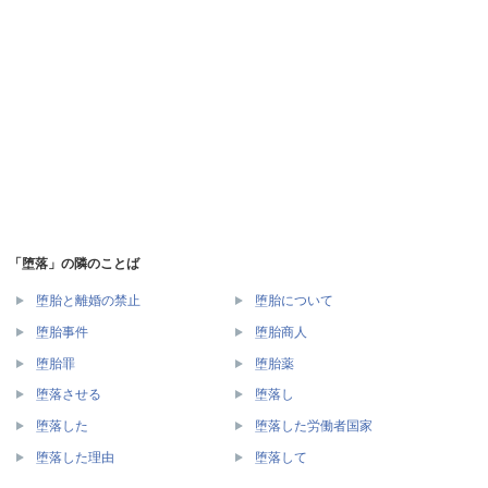
「堕落」の隣のことば
堕胎と離婚の禁止
堕胎について
堕胎事件
堕胎商人
堕胎罪
堕胎薬
堕落させる
堕落し
堕落した
堕落した労働者国家
堕落した理由
堕落して