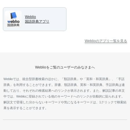
Weblio
国語辞典アプリ
Weblioのアプリ一覧を見る
Weblioをご覧のユーザーのみなさまへ
Weblioでは、統合型辞書検索のほかに、「類語辞典」や「英和・和英辞典」、「手話
辞典」を利用することができます。辞書、類語辞典、英和・和英辞典、手話辞典は連
動しており、それぞれの検索結果へのリンクが表示されます。また、解説記事の本文
中では、Weblioに登録されている他のキーワードへのリンクが自動的に貼られます。
解説文で登場した分からないキーワードや気になるキーワードは、1クリックで検索結
果を表示することができます。