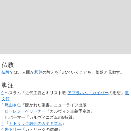
仏教
仏教
では、人間が
釈尊
の教えを忘れていくことを、堕落と見做す。
脚注
^
ヘスラム『近代主義とキリスト教-
アブラハム・カイパー
の思想』
教
文館
^
尾山令仁
『開かれた聖書』ニューライフ出版
^
ローレン・ベットナー
『カルヴィン主義予定論』
^
H.パーマー『カルヴィニズムの5特質』
^
『
カトリック教会のカテキズム
』
^
岩下壮一
『カトリックの信仰』