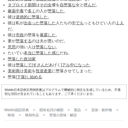
タブロイド
新聞
は
その女
優を
自堕落な
女と
呼んだ
。
麻薬中毒
で
多く
の人が
堕落した
。
彼は
道徳的に
堕落した
。
彼は私が
出会った
堕落した
人たちの
中でも
っともひどい人の
１人
だ。
彼は
市政
の堕落を
暴露した
。
妻が
堕落する
のは夫が悪いのだ。
意思
の強い人は
堕落しない
。
たいてい
本当に
堕落した
感じ
だね。
堕落した
政治家
.
彼は
堕落して
[
すさんだ
あげく]
アル中
になった
.
美術商
は
美術
を
投資
産業
に堕落させてしまった.
堕落[
下落
]
し始める
.
Weblio日本語例文用例辞書はプログラムで機械的に例文を生成しているため、不適
切な項目が含まれていることもあります。ご了承くださいませ。
Weblio国語辞典
>
固有名詞の種類
>
製品
>
芸術・創作物
>
映画
>
映画作品
>
堕落
の意味・解説