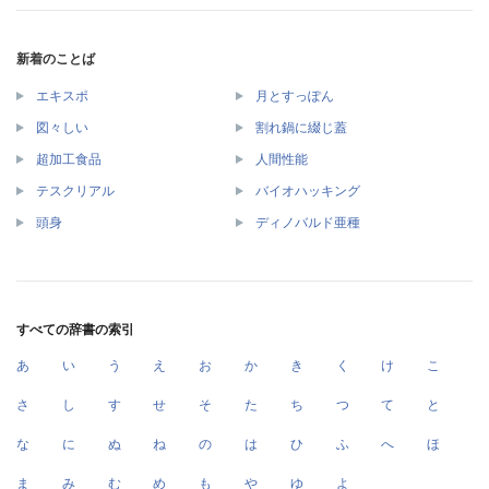
新着のことば
エキスポ
月とすっぽん
図々しい
割れ鍋に綴じ蓋
超加工食品
人間性能
テスクリアル
バイオハッキング
頭身
ディノバルド亜種
すべての辞書の索引
あ
い
う
え
お
か
き
く
け
こ
さ
し
す
せ
そ
た
ち
つ
て
と
な
に
ぬ
ね
の
は
ひ
ふ
へ
ほ
ま
み
む
め
も
や
ゆ
よ