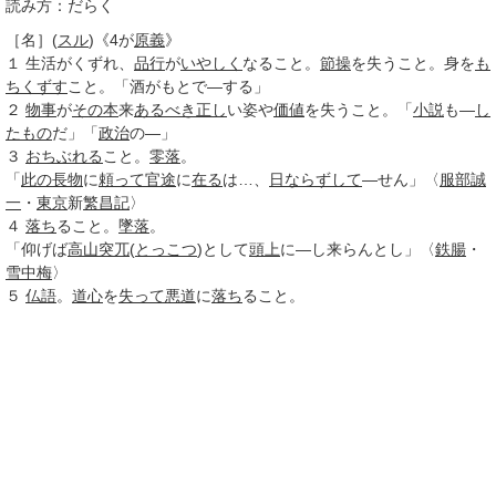
読み方：だらく
［名］
(
スル
)
《
4
が
原義
》
１
生活がくずれ、
品行
が
いやしく
なること。
節操
を失うこと。身を
も
ちくずす
こと。「酒がもとで―する」
２
物事
が
その本
来
あるべき
正し
い姿や
価値
を失うこと。「
小説
も―
し
たもの
だ」「
政治
の―」
３
おちぶれる
こと。
零落
。
「
此の
長物
に
頼って
官途
に
在る
は…、
日ならずして
―せん」〈
服部誠
一
・
東京
新
繁昌記
〉
４
落ち
ること。
墜落
。
「仰げば
高山
突兀
(
とっこつ
)として
頭上
に―し来らんとし」〈
鉄腸
・
雪中梅
〉
５
仏語
。
道心
を
失って
悪道
に
落ち
ること。