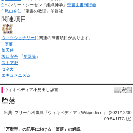
^
ヘンリー・シーセン『組織神学』
聖書図書刊行会
^
尾山令仁
『聖書の教理』羊群社
関連項目
ウィクショナリー
に関連の辞書項目があります。
堕落
堕天使
坂口安吾
『
堕落論
』
ストア派
セネカ
エキュメニズム
ウィキペディア小見出し辞書
堕落
出典: フリー百科事典『ウィキペディア（Wikipedia）』 (2021/12/30
09:54 UTC 版)
「
万暦帝
」の
記事
における「堕落」の
解説