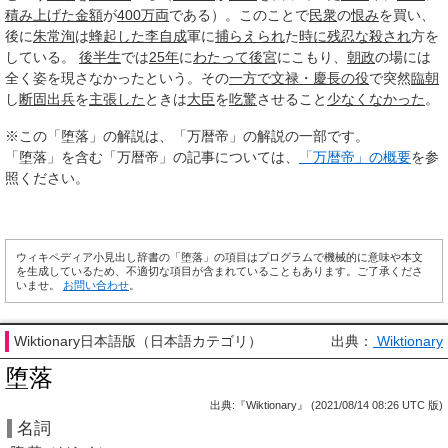
積み上げた
金額
が
400
万両
である）。このことで
民衆
の
恨み
を買い、
後に
朱常洵
は
蜂起した
李自成
軍に
捕らえられ
た
時に
残忍な
殺され
方を
している。
後半生
では
25年
に
わたって
後宮
にこもり、
朝政
の場には
全く姿を現さなかったという。その
一方で
文禄・慶長の役
で突然
臨朝
し
断固
出兵
を
主張した
ときは
大臣
を
吃驚
させること
少なくなかった
。
※この「堕落」の解説は、「万暦帝」の解説の一部です。
「堕落」を含む「万暦帝」の記事については、
「万暦帝」の概要
を参
照ください。
ウィキペディア小見出し辞書の「堕落」の項目はプログラムで機械的に意味や本文
を生成しているため、不適切な項目が含まれていることもあります。ご了承くださ
いませ。
お問い合わせ
。
Wiktionary日本語版（日本語カテゴリ）
出典：
Wiktionary
堕落
出典:『Wiktionary』 (2021/08/14 08:26 UTC 版)
名詞