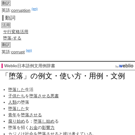
翻訳
(en)
英語:
corruption
動詞
活用
サ行変格活用
堕落-する
翻訳
(en)
英語:
corrupt
Weblio日本語例文用例辞書
「堕落」の例文・使い方・用例・文例
堕落した
生活
子供たち
を
堕落させる
悪書
人類
の堕落
堕落した
女
青年
を
堕落させる
腐り
始め
る；
堕落し
始め
る
堕落を招く
お金
の
影響力
カジノ
は
社会
を
堕落させる
と彼は
考えて
いる。