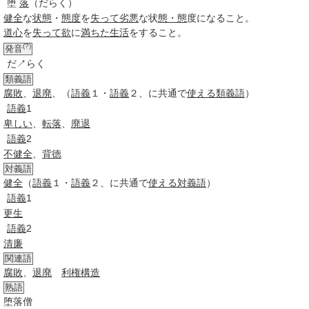
堕
落
（だらく）
健全
な
状態
・
態度
を
失って
劣悪
な状
態・態
度になること。
道心
を
失って
欲
に
満ちた
生活
をすること。
(?)
発音
だ↗らく
類義語
腐敗
、
退廃
、
（
語義
１・
語義
２、に共通で
使える
類義語
）
語義
1
卑しい
、
転落
、
廃退
語義
2
不健全
、
背徳
対義語
健全
（
語義
１・
語義
２、に共通で
使える
対義語
）
語義
1
更生
語義
2
清廉
関連語
腐敗
、
退廃
利権構造
熟語
堕落僧