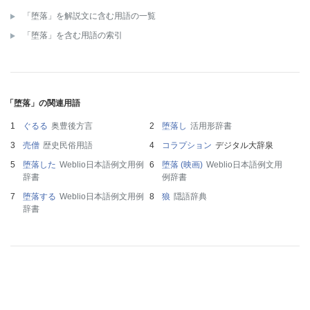
「堕落」を解説文に含む用語の一覧
「堕落」を含む用語の索引
「堕落」の関連用語
ぐるる
奥豊後方言
堕落し
活用形辞書
売僧
歴史民俗用語
コラプション
デジタル大辞泉
堕落した
Weblio日本語例文用例
堕落 (映画)
Weblio日本語例文用
辞書
例辞書
堕落する
Weblio日本語例文用例
狼
隠語辞典
辞書