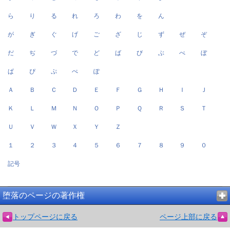
ら
り
る
れ
ろ
わ
を
ん
が
ぎ
ぐ
げ
ご
ざ
じ
ず
ぜ
ぞ
だ
ぢ
づ
で
ど
ば
び
ぶ
べ
ぼ
ぱ
ぴ
ぷ
ぺ
ぽ
Ａ
Ｂ
Ｃ
Ｄ
Ｅ
Ｆ
Ｇ
Ｈ
Ｉ
Ｊ
Ｋ
Ｌ
Ｍ
Ｎ
Ｏ
Ｐ
Ｑ
Ｒ
Ｓ
Ｔ
Ｕ
Ｖ
Ｗ
Ｘ
Ｙ
Ｚ
１
２
３
４
５
６
７
８
９
０
記号
堕落のページの著作権
トップページに戻る
ページ上部に戻る