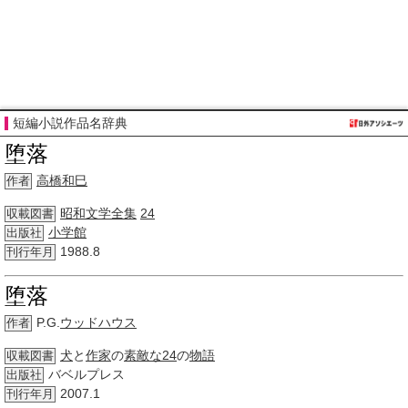
短編小説作品名辞典
堕落
高橋和巳
作者
昭和
文学全集
24
収載図書
小学館
出版社
1988.8
刊行年月
堕落
P.G.
ウッドハウス
作者
犬
と
作家
の
素敵な
24
の
物語
収載図書
バベルプレス
出版社
2007.1
刊行年月