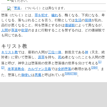
覧ください。
「
墜落
」（ついらく）とは異なります。
堕落
（だらく）とは、
罪を犯す
、
穢れ
る、醜くなる、下劣になる、卑
しくなる、落ちぶれることを言う。行動としては
生活
の
規律
が乱れ、
品行が悪くなること。何を堕落とするかは
価値観
によって異なるが、
人間
が
享楽
や
欲望
のままに行動することを禁ずるのは、どの価値観で
も同じである。
キリスト教
キリスト教
では、最初の人間が
三位一体
、創造主である
神
（天主、絶
対者）に背いて堕落し、
原罪
を持ち、
死
ぬ者となったことを人間の堕
[1]
落と呼び、神学上は堕落前の世界と堕落後の世界を分けて考える
[2]
[3]
[4]
。
改革派教会
、
カルヴァン主義
では
全的堕落
の教理がある
。ま
[5]
[6]
[7]
[8]
た、堕落した
御使い
は
悪魔
と呼ばれている
。