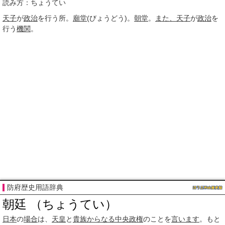
読み方：ちょうてい
天子
が
政治
を行う所。
廟堂
(びょうどう)。
朝堂
。
また、
天子
が
政治
を
行う
機関
。
防府歴史用語辞典
朝廷 （ちょうてい）
日本
の
場合
は、
天皇
と
貴族
からなる
中央政権
のことを
言います
。もと