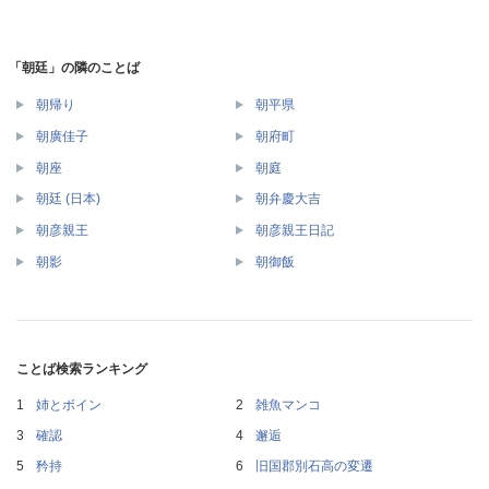
「朝廷」の隣のことば
朝帰り
朝平県
朝廣佳子
朝府町
朝座
朝庭
朝廷 (日本)
朝弁慶大吉
朝彦親王
朝彦親王日記
朝影
朝御飯
ことば検索ランキング
姉とボイン
雑魚マンコ
確認
邂逅
矜持
旧国郡別石高の変遷