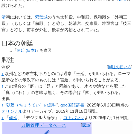
設けられた。
清
朝においては、
紫禁城
のうち太和殿、中和殿、保和殿を「外朝三
殿」（もしくは「前殿」）と称し、乾清宮、交泰殿、坤寧宮は「後三
宮」と称し、前者が外朝、後者が内朝とされていた。
日本の朝廷
→「
朝廷 (日本)
」を参照
脚注
注釈
[
脚注の使い方
]
↑
欧州などの君主制下のものには通常「王廷」が用いられる。ローマ
皇帝などの帝政下のものには「宮廷」が用いられることがある。
↑
この場合の「庭」は「廷」と同義であり、木々や池などを配した
「庭（にわ）」の意味は無く、その場合は「園」が用いられる。
出典
↑
“
朝廷（ちょうてい）の意味
”.
goo国語辞書
.
2025年6月23日時点の
オリジナル
よりアーカイブ。2019年11月15日閲覧。
↑
「
朝廷
」『デジタル大辞泉』
。
コトバンク
より2026年7月1日閲覧
。
[
表示
]
典拠管理データベース