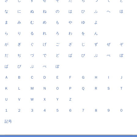
さ
し
す
せ
そ
た
ち
つ
て
と
な
に
ぬ
ね
の
は
ひ
ふ
へ
ほ
ま
み
む
め
も
や
ゆ
よ
ら
り
る
れ
ろ
わ
を
ん
が
ぎ
ぐ
げ
ご
ざ
じ
ず
ぜ
ぞ
だ
ぢ
づ
で
ど
ば
び
ぶ
べ
ぼ
ぱ
ぴ
ぷ
ぺ
ぽ
Ａ
Ｂ
Ｃ
Ｄ
Ｅ
Ｆ
Ｇ
Ｈ
Ｉ
Ｊ
Ｋ
Ｌ
Ｍ
Ｎ
Ｏ
Ｐ
Ｑ
Ｒ
Ｓ
Ｔ
Ｕ
Ｖ
Ｗ
Ｘ
Ｙ
Ｚ
１
２
３
４
５
６
７
８
９
０
記号