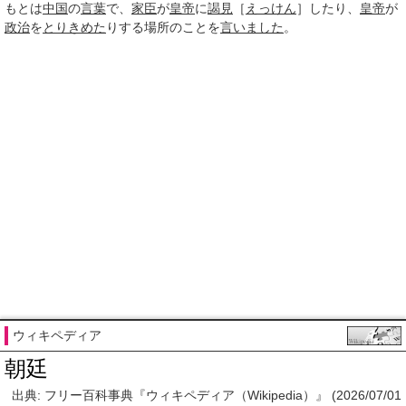
もとは
中国
の
言葉
で、
家臣
が
皇帝
に
謁見
［
えっけん
］したり、
皇帝
が
政治
を
とりきめた
りする場所のことを
言いました
。
ウィキペディア
朝廷
出典: フリー百科事典『ウィキペディア（Wikipedia）』 (2026/07/01