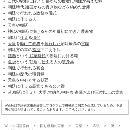
古代
の
駅制
において,都からの
使者
に朝廷が
与えた
鈴
朝廷
時代
,
諸国
からの
貢ぎ物
などを
納めた
倉庫
朝廷で
行われる
政務
や
儀式
朝廷に
仕え
る人
天皇
や朝廷
神仏
や朝廷に
捧げる
その年
最初に
できた
農産物
朝廷に
仕え
る
僧侶
天皇
を
助けて
政務
を
執行した
朝廷最高の
官職
朝廷方の軍の
指揮
下にある兵
議奏
という,
武家時代
の朝廷における職
魚袋
という,朝廷に
仕え
る人の
装身具
朝廷で
行われる
宴会
朝廷の
歴代
の
職員録
天皇
を
中心
とする朝廷
朝廷に
仕え
る
高官
である公と卿
昔,朝廷に
仕えた
,
大臣
,
大納言
,
中納言
,
参議
および
三位
以
上の
貴族
Weblio日本語例文用例辞書はプログラムで機械的に例文を生成しているため、不適
切な項目が含まれていることもあります。ご了承くださいませ。
Weblio国語辞典
>
同じ種類の言葉
>
言葉
>
表現
>
所
>