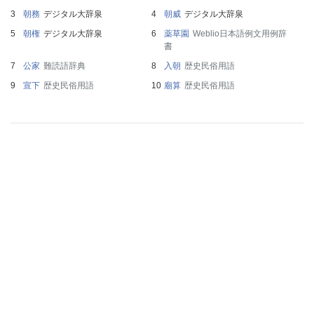
朝務
デジタル大辞泉
朝威
デジタル大辞泉
朝権
デジタル大辞泉
薬草園
Weblio日本語例文用例辞
書
公家
難読語辞典
入朝
歴史民俗用語
宣下
歴史民俗用語
廟算
歴史民俗用語