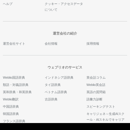
ヘルプ
クッキー・アクセスデータ
について
運営会社の紹介
運営会社サイト
会社情報
採用情報
ウェブリオのサービス
Weblio国語辞典
インドネシア語辞典
英会話コラム
類語・対義語辞典
タイ語辞典
Weblio英会話
英和辞典・和英辞典
ベトナム語辞典
英語の質問箱
Weblio翻訳
古語辞典
語彙力診断
中国語辞典
スピーキングテスト
韓国語辞典
キャリジェネ～生成AIスク
ール・AIスキルでキャリア
フランス語辞典
アップ～