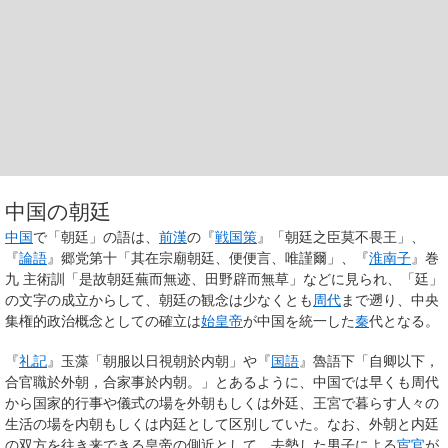
中国の朝廷
中国
で「朝廷」の語は、
前漢
の『
戦国策
』「朝廷之臣莫不畏王」、
『
論語
』郷党第十「其在宗廟朝廷、便便言、唯謹爾」、『
淮南子
』巻
九 主術訓「是故朝廷蕪而無迹、田野辟而無草」などに見られ、「廷」
の文字の成立からして、朝廷の観念は少なくとも
周代
まで遡り、中央
集権的政治概念としての確立は
始皇帝
が中国を統一した
秦
代となる。
『
礼記
』玉藻「朝服以日視朝於内朝」や『
国語
』魯語下「自卿以下，
合官職於外朝，合家事於内朝。」とあるように、中国では早くも周代
から国家的行事や儀式の場を
外朝
もしくは
外廷
、王宮で暮らす人々の
生活の場を
内朝
もしくは
内廷
として区別していた。なお、外朝と内廷
の双方を往き来できる皇帝の側近として、去勢した男子による
宦官
が