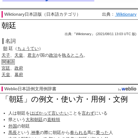
Wiktionary日本語版（日本語カテゴリ）
出典：
Wiktionary
朝廷
出典:『Wiktionary』 (2021/08/11 13:03 UTC 版)
名詞
朝
廷
（
ちょうてい
）
天子
、
天皇
、
君主
が国の
政治
を
執る
ところ
。
関連語
宮廷
、
政府
天皇
、
幕府
Weblio日本語例文用例辞書
「朝廷」の例文・使い方・用例・文例
人は朝廷を
はばかって
言いたい
ことを
言わず
にいる
県という
大和朝廷
の
直轄領
外国
の朝廷
馬長
という,
神事
の際に朝廷から
奉られる
馬に
乗った
人