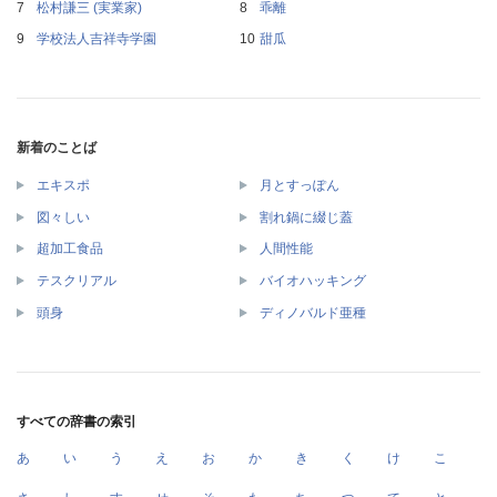
松村謙三 (実業家)
乖離
学校法人吉祥寺学園
甜瓜
新着のことば
エキスポ
月とすっぽん
図々しい
割れ鍋に綴じ蓋
超加工食品
人間性能
テスクリアル
バイオハッキング
頭身
ディノバルド亜種
すべての辞書の索引
あ
い
う
え
お
か
き
く
け
こ