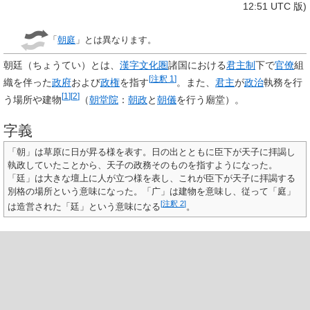
12:51 UTC 版)
「
朝庭
」とは異なります。
朝廷
（ちょうてい）とは、
漢字文化圏
諸国における
君主制
下で
官僚
組
[
注釈 1
]
織を伴った
政府
および
政権
を指す
。また、
君主
が
政治
執務を行
[
1
]
[
2
]
う場所や建物
（
朝堂院
：
朝政
と
朝儀
を行う廟堂）。
字義
「朝」は草原に日が昇る様を表す。日の出とともに臣下が天子に拝謁し
執政していたことから、天子の政務そのものを指すようになった。
「廷」は大きな壇上に人が立つ様を表し、これが臣下が天子に拝謁する
別格の場所という意味になった。「广」は建物を意味し、従って「庭」
[
注釈 2
]
は造営された「廷」という意味になる
。