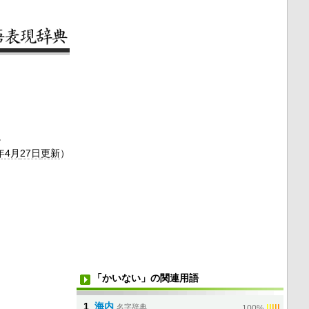
。
年4月
27日
更新
）
「かいない」の関連用語
1
海内
名字辞典
|
|
|
|
|
100%