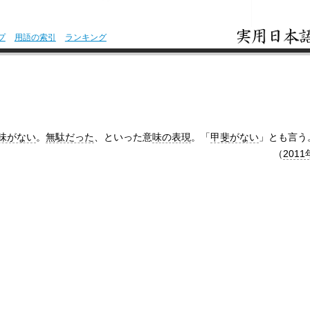
プ
用語の索引
ランキング
味がない
。
無駄だった
、といった意
味の表現
。「
甲斐がない
」とも言う
（
2011