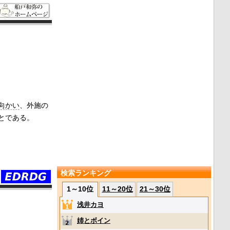
向かい
、外施の
とである。
検索ランキング
1～10位
11～20位
21～30位
浅井カヨ
姉とボイン