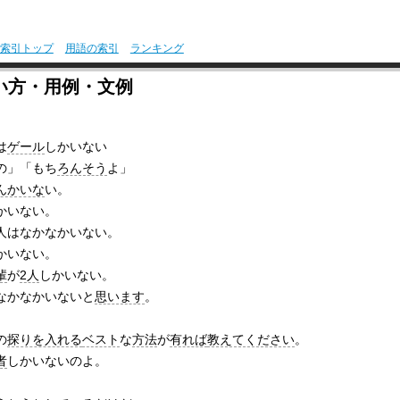
索引トップ
用語の索引
ランキング
い方・用例・文例
は
ゲール
しかいない
の」「もち
ろんそう
よ」
んかいな
い。
かいない。
人はなかなかいない。
かいない。
輩
が
2人
しかいない。
なかなかいないと
思います
。
の
探りを入れる
ベスト
な
方法
が
有れば
教えてください
。
者
しかいないのよ。