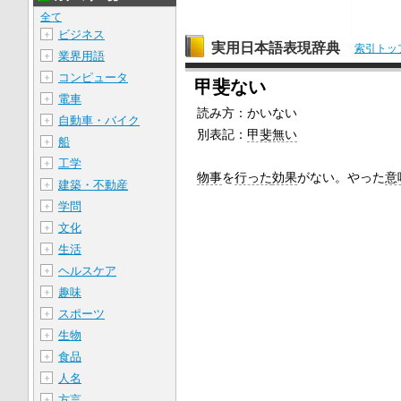
全て
ビジネス
＋
実用日本語表現辞典
索引トッ
業界用語
＋
コンピュータ
＋
甲斐ない
電車
＋
読み方：
かいない
自動車・バイク
＋
別表記：
甲斐無い
船
＋
工学
＋
物事
を
行った
効果
がない。やった
意
建築・不動産
＋
学問
＋
文化
＋
生活
＋
ヘルスケア
＋
趣味
＋
スポーツ
＋
生物
＋
食品
＋
人名
＋
方言
＋