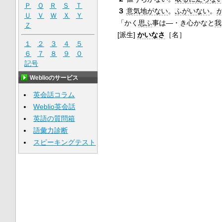
Ｐ
Ｑ
Ｒ
Ｓ
Ｔ
３
意気地がない
。
ふがいない
。
Ｕ
Ｖ
Ｗ
Ｘ
Ｙ
「かく
思ふ
事は―・き心かなと
我
Ｚ
[派生]
かいなさ
［名］
１
２
３
４
５
６
７
８
９
０
記号
Weblioのサービス
英会話コラム
Weblio英会話
英語の質問箱
語彙力診断
スピーキングテスト