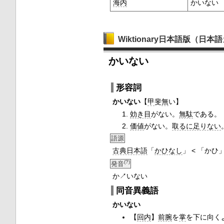
海内
かいない
Wiktionary日本語版（日
かいない
形容詞
かいない
【
甲
斐
無
い】
効き目
がない。
無駄
である。
価値
がない。
取るに足りない
語源
古典日本語
「
かひなし
」 < 「かひ
(?)
発音
か↗いない
同音異義語
かいない
【
回内
】
前腕
を
掌
を下に向く