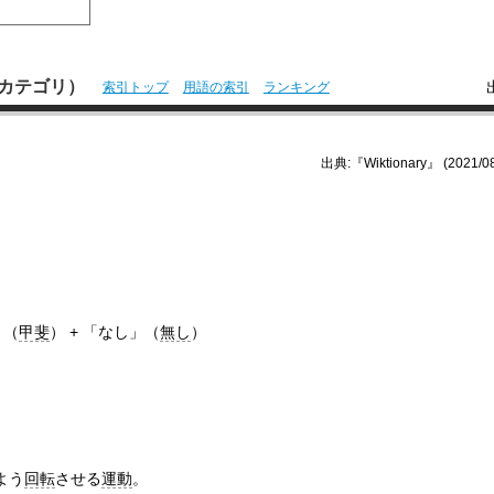
本語カテゴリ）
索引トップ
用語の索引
ランキング
出典:『Wiktionary』 (2021/08
。
」（
甲斐
） + 「なし」（
無し
）
よう
回転
させる
運動
。