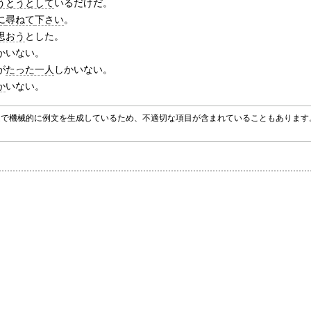
うとうとして
いるだけだ。
に
尋ねて
下さい
。
思おう
とした。
かいない。
が
たった一人
しかいない。
か
いない。
グラムで機械的に例文を生成しているため、不適切な項目が含まれていることもありま