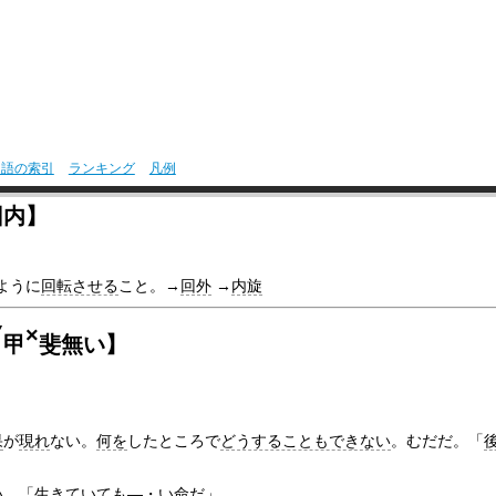
用語の索引
ランキング
凡例
回内】
ように
回転させる
こと。→
回外
→
内旋
▽
×
甲
斐無い】
果
が
現れ
ない。
何を
したところで
どうすることもできない
。むだだ。「
い
。「
生きて
いても―・い命だ」