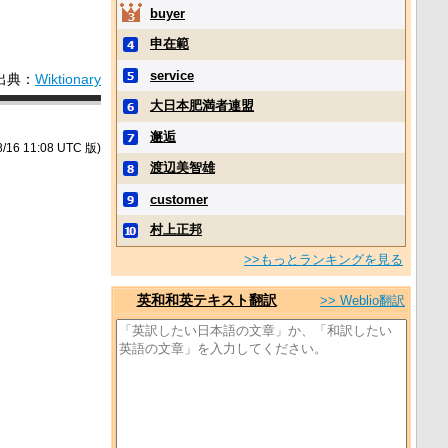
buyer
申在範
service
出典：
Wiktionary
大日本肥満者連盟
邂逅
/16 11:08 UTC 版)
渡辺美智雄
customer
村上正邦
>>もっとランキングを見る
英和和英テキスト翻訳
>> Weblio翻訳