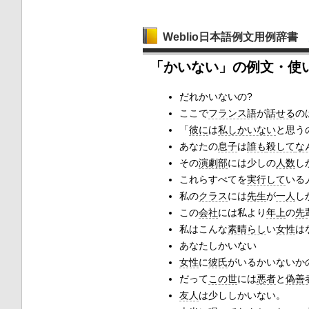
Weblio日本語例文用例辞書
「かいない」の例文・使
だれかいないの?
ここで
フランス語
が
話せる
の
「
彼に
は
私しかいない
と思う
あなたの
息子
は
誰も
殺して
な
その
演劇部
には少しの
人数
し
これらすべてを
実行して
いる
私の
クラス
には
先生
が
一人
し
この
会社
には私より
年上
の
先
私はこんな
素晴らし
い
女性
は
あなたしかいない
女性
に
彼氏
がいるかいないか
だって
この世
には
悪者
と
偽善
友人
は少ししかいない。