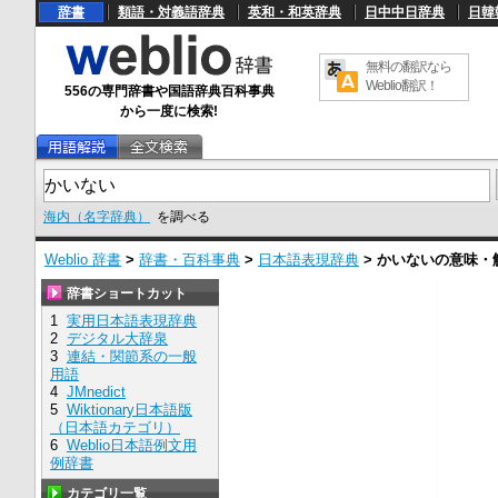
辞書
類語・対義語辞典
英和・和英辞典
日中中日辞典
日韓
無料の翻訳なら
Weblio翻訳！
556の専門辞書や国語辞典百科事典
から一度に検索!
海内（名字辞典）
を調べる
Weblio 辞書
>
辞書・百科事典
>
日本語表現辞典
>
かいない
の意味・
辞書ショートカット
1
実用日本語表現辞典
2
デジタル大辞泉
3
連結・関節系の一般
用語
4
JMnedict
5
Wiktionary日本語版
（日本語カテゴリ）
6
Weblio日本語例文用
例辞書
カテゴリ一覧