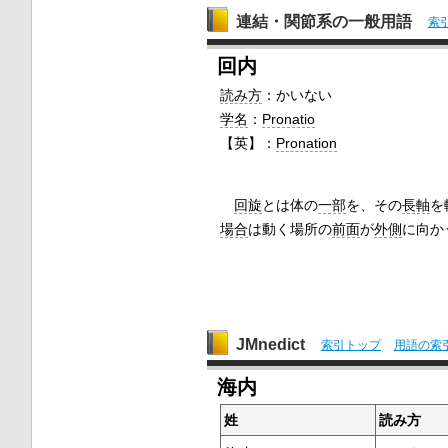
連結・関節系の一般用語
索
回内
読み方
：かいない
学名
：
Pronatio
【英】：
Pronation
回旋
とは体の
一部
を、その
長軸
を
場合
は動く場所の
前面
が
外側
に向か
JMnedict
索引トップ
用語の索
海内
姓
読み方