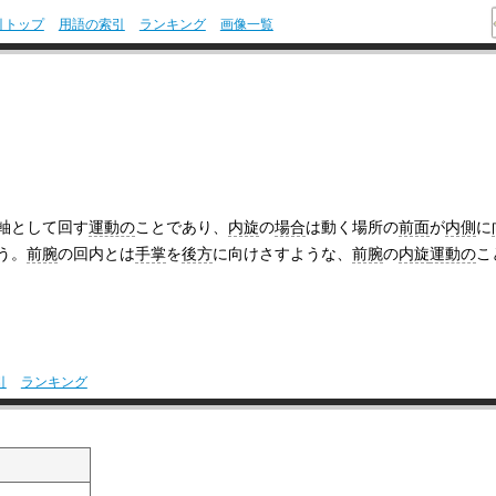
引トップ
用語の索引
ランキング
画像一覧
軸として回す
運動の
ことであり、
内旋
の
場合
は動く場所の
前面
が
内側
に
う。
前腕
の回内とは
手掌
を
後方
に向けさすような、
前腕
の
内旋
運動の
こ
引
ランキング