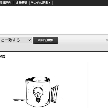
韓日辞典
古語辞典
その他の辞書▼
解説