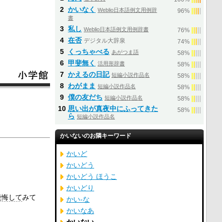
2
かいなく
Weblio日本語例文用例辞
|
|
|
|
|
96%
書
3
私し
Weblio日本語例文用例辞書
|
|
|
|
|
76%
4
在否
デジタル大辞泉
|
|
|
|
|
74%
5
くっちゃべる
あがつま語
|
|
|
|
|
58%
6
甲斐無く
活用形辞書
|
|
|
|
|
58%
7
かえるの日記
短編小説作品名
|
|
|
|
|
58%
8
わがまま
短編小説作品名
|
|
|
|
|
58%
9
僕の友だち
短編小説作品名
|
|
|
|
|
58%
10
思い出が真夜中にふってきた
|
|
|
|
|
58%
ら
短編小説作品名
かいないのお隣キーワード
かいど
かいどう
かいどう ほうこ
かいどり
後悔して
みて
かい‐な
かいなあ