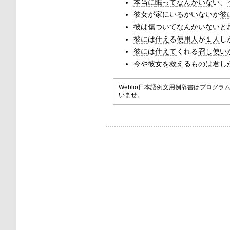
本当に
眠って
なんかいな
い、
彼女が家にいるかいないか
彼
彼は傷ついて
なんかいな
いと
彼に
は
仕え
る
使用人
が
１人
し
彼に
は
仕えて
くれる
召し使い
今や
彼女を
救え
るものは
君し
Weblio日本語例文用例辞書はプロ
いませ。