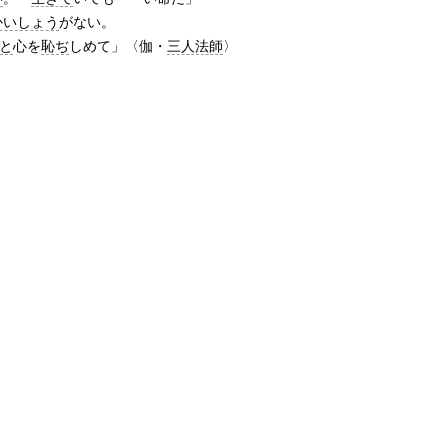
かいしょう
がない。
と
心を
恥ぢ
しめて」〈伽・
三人法師
〉