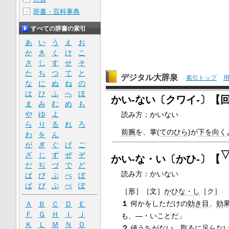
辞書・百科事典
＋
すべての辞書の索引
あ
い
う
え
お
か
き
く
け
こ
さ
し
す
せ
そ
た
ち
つ
て
と
デジタル大辞泉
索引トップ
な
に
ぬ
ね
の
は
ひ
ふ
へ
ほ
かい‐ない〔クワイ‐〕【
ま
み
む
め
も
や
ゆ
よ
読み方：かいない
ら
り
る
れ
ろ
前腕
を、掌(
てのひら
)が
下を向く
わ
を
ん
が
ぎ
ぐ
げ
ご
ざ
じ
ず
ぜ
ぞ
かい‐な・い〔かひ‐〕【
だ
ぢ
づ
で
ど
読み方：かいない
ば
び
ぶ
べ
ぼ
ぱ
ぴ
ぷ
ぺ
ぽ
［形］
［文］
かひな・し
［ク］
１
何かをしただけの
効き目
、
効
Ａ
Ｂ
Ｃ
Ｄ
Ｅ
Ｆ
Ｇ
Ｈ
Ｉ
Ｊ
も、―・いことだ」
Ｋ
Ｌ
Ｍ
Ｎ
Ｏ
２
値うちがない。
取るに足らな