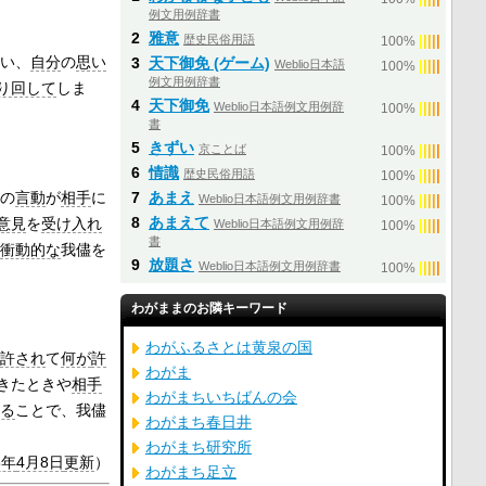
例文用例辞書
2
雅意
歴史民俗用語
|
|
|
|
|
100%
い、
自分
の
思い
3
天下御免 (ゲーム)
Weblio日本語
|
|
|
|
|
100%
例文用例辞書
り回して
しま
4
天下御免
Weblio日本語例文用例辞
|
|
|
|
|
100%
書
5
きずい
京ことば
|
|
|
|
|
100%
6
情識
歴史民俗用語
|
|
|
|
|
100%
の
言動
が
相手
に
7
あまえ
Weblio日本語例文用例辞書
|
|
|
|
|
100%
8
あまえて
意見
を
受け入れ
Weblio日本語例文用例辞
|
|
|
|
|
100%
書
衝動的な
我儘を
9
放題さ
Weblio日本語例文用例辞書
|
|
|
|
|
100%
わがままのお隣キーワード
わがふるさとは黄泉の国
許され
て
何が
許
わがま
きたときや
相手
わがまちいちばんの会
る
ことで、我儘
わがまち春日井
わがまち研究所
6年
4月8日
更新
）
わがまち足立