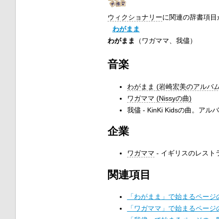
ウィクショナリー
に関連の辞書項目
わがまま
わがまま
（ワガママ、我儘）
音楽
わがまま (岩崎宏美のアルバム
ワガママ (Nissyの曲)
我儘 - KinKi Kidsの曲。アル
企業
ワガママ
- イギリスのレスト
関連項目
「わがまま」で始まるページ
「ワガママ」で始まるページ