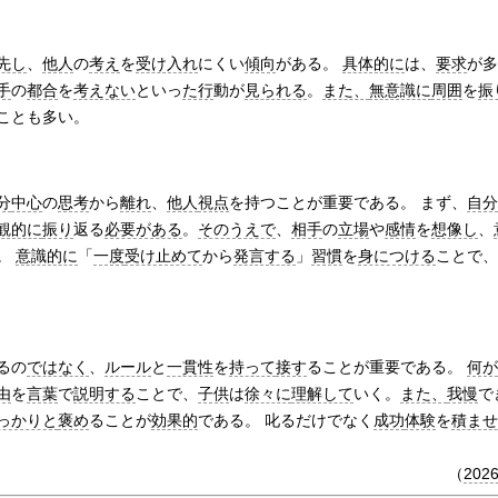
先し
、
他人
の
考え
を
受け入れ
にくい
傾向
がある。
具体的に
は、
要求
が多
手
の
都合
を
考えない
といっ
た行
動が
見られる
。
また、
無意識に
周囲
を
振
ことも多い。
分
中心
の
思考
から
離れ
、
他人
視点
を持つことが重要である。 まず、
自分
観的に
振り
返る
必要がある
。
そのうえで
、
相手
の
立場
や
感情
を
想像し
、
。
意識的に
「
一度
受け止めて
から
発言する
」
習慣
を
身につける
ことで、
るの
ではなく
、
ルール
と
一貫性
を
持って
接す
ることが重要である。
何が
由
を
言葉
で
説明する
ことで、
子供
は
徐々に
理解して
いく。
また、
我慢
で
っかりと
褒め
ることが
効果的
である。 叱るだけでなく
成功
体験
を
積ませ
（
202