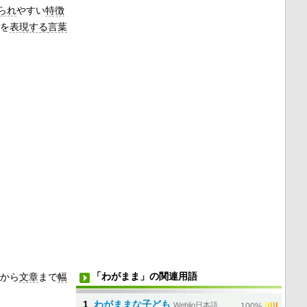
られ
やすい
特徴
を
表現する
言葉
「わがまま」の関連用語
から
文章
まで
幅
1
わがままな子ども
Weblio日本語
|
|
|
|
|
100%