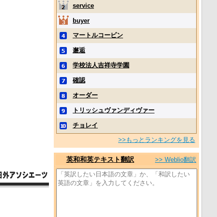
service
buyer
マートルコービン
邂逅
学校法人吉祥寺学園
確認
オーダー
トリッシュヴァンディヴァー
チョレイ
>>もっとランキングを見る
英和和英テキスト翻訳
>> Weblio翻訳