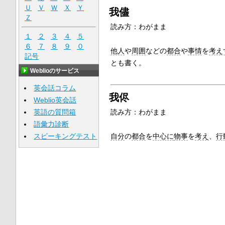
Ｕ
Ｖ
Ｗ
Ｘ
Ｙ
我儘
Ｚ
読み方：
わがまま
１
２
３
４
５
６
７
８
９
０
他人
や
周囲
などの
都合
や
事情
を
考え
記号
とも書く。
Weblioのサービス
英会話コラム
我侭
Weblio英会話
英語の質問箱
読み方：
わがまま
語彙力診断
スピーキングテスト
自分
の
都合
を
中心に
物事
を
考え
、
行