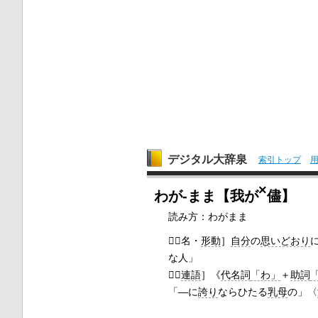
デジタル大辞泉
索引トップ
×
わが‐まま【我が
儘】
読み方：わがまま

［名・
形動
］
自分
の
思いどおり
な人」

［
連語
］
《
代名詞
「わ」
＋
助詞
「―に
誇り
ならひたる
乳母
の」〈