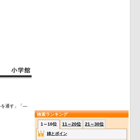
―を通す」「―
検索ランキング
1～10位
11～20位
21～30位
姉とボイン