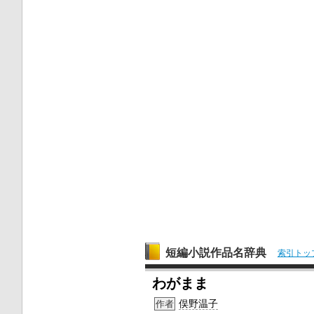
短編小説作品名辞典
索引トッ
わがまま
俣野温子
作者