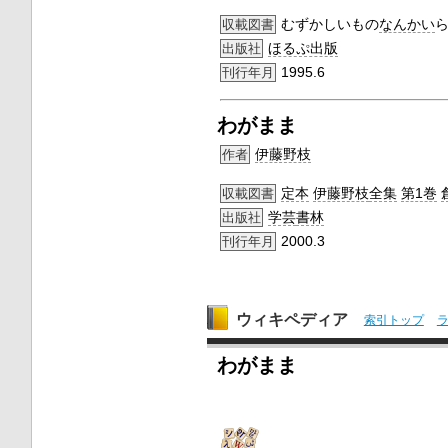
むずかしいもの
なんかい
収載図書
ほるぷ出版
出版社
1995.6
刊行年月
わがまま
伊藤野枝
作者
定本
伊藤野枝
全集
第1巻
収載図書
学芸
書林
出版社
2000.3
刊行年月
ウィキペディア
索引トップ
わがまま