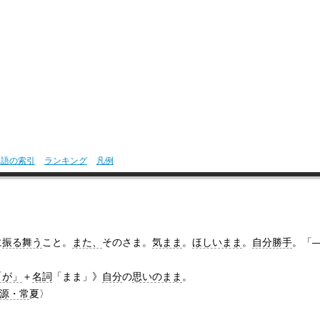
用語の索引
ランキング
凡例
に
振る舞う
こと。
また、
そのさま。
気まま
。
ほしいまま
。
自分勝手
。「
「が」
＋
名詞
「まま」》
自分
の
思いのまま
。
源・常
夏〉