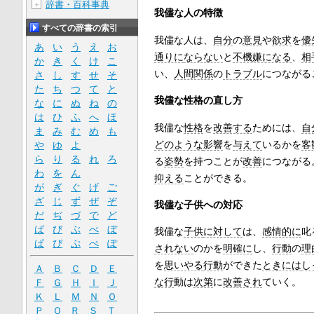
辞書・百科事典
＋
我儘な人の特徴
すべての辞書の索引
我儘な人は、
自分
の
意見
や
欲求
を
優
あ
い
う
え
お
通りに
ならない
と
不機嫌になる
、
相
か
き
く
け
こ
い、
人間関係
の
トラブル
につながる
さ
し
す
せ
そ
た
ち
つ
て
と
我儘な性格の直し方
な
に
ぬ
ね
の
は
ひ
ふ
へ
ほ
我儘な
性格
を
改善する
ためには、
自
ま
み
む
め
も
どのような
影響
を
与えて
いるかを
客
や
ゆ
よ
ら
り
る
れ
ろ
る
姿勢
を持つことが
改善
につながる
わ
を
ん
抑える
ことができる。
が
ぎ
ぐ
げ
ご
ざ
じ
ず
ぜ
ぞ
我儘な子供への対応
だ
ぢ
づ
で
ど
ば
び
ぶ
べ
ぼ
我儘な
子供
に対して
は、
感情的に
叱
ぱ
ぴ
ぷ
ぺ
ぽ
されない
のかを
明確に
し、
行動
の
理
を
思いやる
行動
ができた
ときには
し
Ａ
Ｂ
Ｃ
Ｄ
Ｅ
な行
動は
次第
に
改善され
ていく。
Ｆ
Ｇ
Ｈ
Ｉ
Ｊ
Ｋ
Ｌ
Ｍ
Ｎ
Ｏ
Ｐ
Ｑ
Ｒ
Ｓ
Ｔ