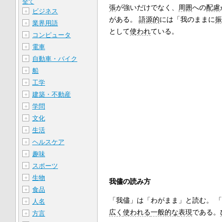
全て
張
が強いだけでなく、
周囲
への
配慮
ビジネス
＋
がある。
語源的
には「我のままに
振
業界用語
＋
として
使われ
ている。
コンピュータ
＋
電車
＋
自動車・バイク
＋
船
＋
工学
＋
建築・不動産
＋
学問
＋
文化
＋
生活
＋
ヘルスケア
＋
趣味
＋
スポーツ
＋
生物
＋
我儘の読み方
食品
＋
「我儘」は「わがまま」と読む。 
人名
＋
広く
使われる
一般的な
表現
である。
方言
＋