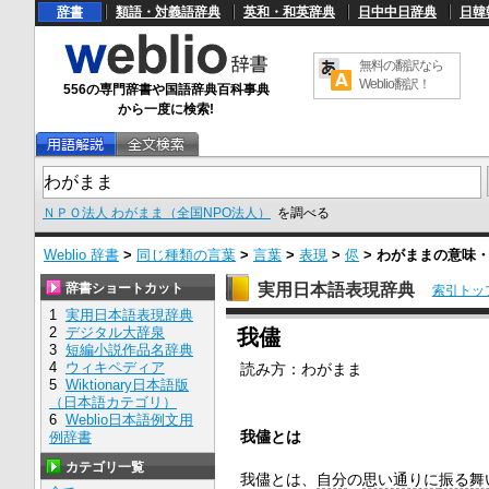
辞書
類語・対義語辞典
英和・和英辞典
日中中日辞典
日韓
無料の翻訳なら
Weblio翻訳！
556の専門辞書や国語辞典百科事典
から一度に検索!
ＮＰＯ法人 わがまま（全国NPO法人）
を調べる
Weblio 辞書
>
同じ種類の言葉
>
言葉
>
表現
>
侭
>
わがまま
の意味
辞書ショートカット
実用日本語表現辞典
索引トッ
1
実用日本語表現辞典
U
2
デジタル大辞泉
我儘
n
3
短編小説作品名辞典
m
4
ウィキペディア
読み方：
わがまま
u
5
Wiktionary日本語版
t
e
（日本語カテゴリ）
6
Weblio日本語例文用
我儘とは
例辞書
カテゴリ一覧
我儘とは、
自分
の
思い通りに
振る舞