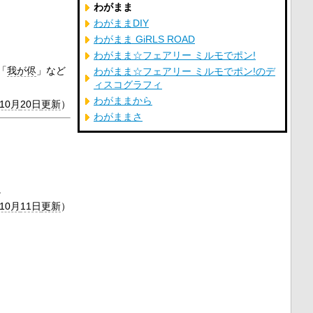
わがまま
わがままDIY
わがまま GiRLS ROAD
わがまま☆フェアリー ミルモでポン!
「
我が侭
」など
わがまま☆フェアリー ミルモでポン!のデ
ィスコグラフィ
わがままから
年10月
20日
更新
）
わがままさ
。
年10月
11日
更新
）