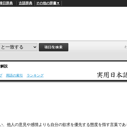
韓日辞典
古語辞典
その他の辞書▼
・解説
プ
用語の索引
ランキング
L
/
o
a
d
e
d
:
4
9
.
4
い
、
他人
の
意見
や
感情
よりも
自分
の
欲求
を
優先する
態度
を指す
言葉
であ
5