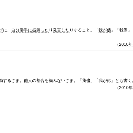
ず
に、
自分勝手に
振舞った
り
発言した
りすること。「
我が儘
」「我侭」
（
2010
動する
さま。
他人
の
都合
を
顧みない
さま。「我儘」「
我が侭
」とも書く
（
2010