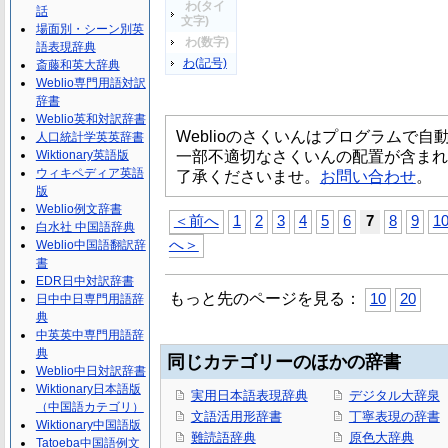
わ(タイ
話
文字)
場面別・シーン別英
わ(数字)
語表現辞典
わ(記号)
斎藤和英大辞典
Weblio専門用語対訳
辞書
Weblio英和対訳辞書
Weblioのさくいんはプログラムで
人口統計学英英辞書
一部不適切なさくいんの配置が含まれ
Wiktionary英語版
ウィキペディア英語
了承くださいませ。
お問い合わせ
。
版
Weblio例文辞書
＜前へ
1
2
3
4
5
6
7
8
9
1
白水社 中国語辞典
へ＞
Weblio中国語翻訳辞
書
EDR日中対訳辞書
もっと先のページを見る：
10
20
日中中日専門用語辞
典
中英英中専門用語辞
典
同じカテゴリーのほかの辞書
Weblio中日対訳辞書
Wiktionary日本語版
実用日本語表現辞典
デジタル大辞泉
（中国語カテゴリ）
文語活用形辞書
丁寧表現の辞書
Wiktionary中国語版
難読語辞典
原色大辞典
Tatoeba中国語例文