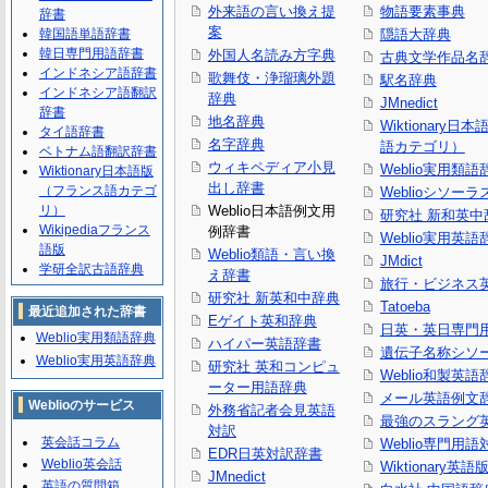
外来語の言い換え提
物語要素事典
辞書
案
韓国語単語辞書
隠語大辞典
韓日専門用語辞書
外国人名読み方字典
古典文学作品名
インドネシア語辞書
歌舞伎・浄瑠璃外題
駅名辞典
インドネシア語翻訳
辞典
JMnedict
辞書
地名辞典
Wiktionary日
タイ語辞書
名字辞典
語カテゴリ）
ベトナム語翻訳辞書
ウィキペディア小見
Weblio実用類語
Wiktionary日本語版
出し辞書
（フランス語カテゴ
Weblioシソーラ
リ）
Weblio日本語例文用
研究社 新和英中
Wikipediaフランス
例辞書
Weblio実用英語
語版
Weblio類語・言い換
JMdict
学研全訳古語辞典
え辞書
旅行・ビジネス
研究社 新英和中辞典
Tatoeba
最近追加された辞書
Eゲイト英和辞典
日英・英日専門
Weblio実用類語辞典
ハイパー英語辞書
遺伝子名称シソ
Weblio実用英語辞典
研究社 英和コンピュ
Weblio和製英語
ーター用語辞典
メール英語例文
Weblioのサービス
外務省記者会見英語
最強のスラング
対訳
英会話コラム
Weblio専門用
EDR日英対訳辞書
Weblio英会話
Wiktionary英語
JMnedict
英語の質問箱