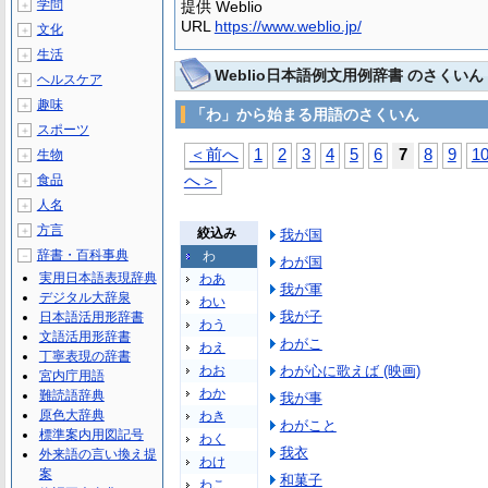
学問
提供 Weblio
＋
URL
https://www.weblio.jp/
文化
＋
生活
＋
Weblio日本語例文用例辞書 のさくいん
ヘルスケア
＋
趣味
＋
「わ」から始まる用語のさくいん
スポーツ
＋
＜前へ
1
2
3
4
5
6
7
8
9
1
生物
＋
食品
へ＞
＋
人名
＋
方言
＋
絞込み
我が国
辞書・百科事典
わ
－
わが国
実用日本語表現辞典
わあ
我が軍
デジタル大辞泉
わい
我が子
日本語活用形辞書
わう
文語活用形辞書
わがこ
わえ
丁寧表現の辞書
わお
わが心に歌えば (映画)
宮内庁用語
わか
難読語辞典
我が事
原色大辞典
わき
わがこと
標準案内用図記号
わく
我衣
外来語の言い換え提
わけ
案
和菓子
わこ