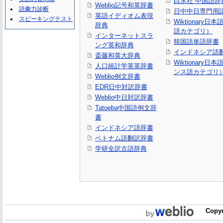
白水社 中国語辞
Weblio記号和英辞書
語彙力診断
日中中日専門用
英語イディオム表現
スピーキングテスト
Wiktionary日
辞典
語カテゴリ）
インターネットスラ
韓国語単語辞書
ング英和辞典
インドネシア語
斎藤和英大辞典
Wiktionary日
人口統計学英英辞書
ンス語カテゴリ
Weblio例文辞書
EDR日中対訳辞書
Weblio中日対訳辞書
Tatoeba中国語例文辞
書
インドネシア語辞書
ベトナム語翻訳辞書
学研全訳古語辞典
Copyr