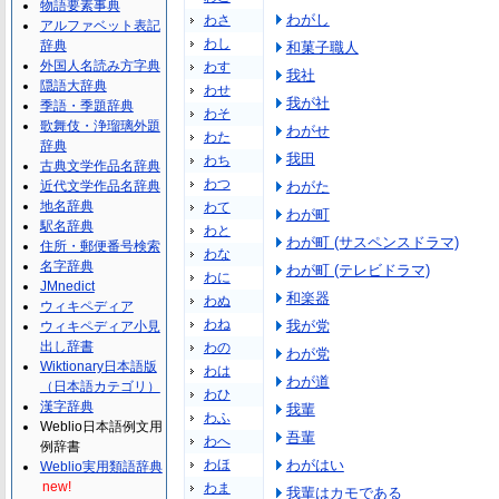
物語要素事典
わがし
わさ
アルファベット表記
わし
辞典
和菓子職人
外国人名読み方字典
わす
我社
隠語大辞典
わせ
我が社
季語・季題辞典
わそ
歌舞伎・浄瑠璃外題
わがせ
わた
辞典
我田
わち
古典文学作品名辞典
わつ
近代文学作品名辞典
わがた
地名辞典
わて
わが町
駅名辞典
わと
わが町 (サスペンスドラマ)
住所・郵便番号検索
わな
名字辞典
わが町 (テレビドラマ)
わに
JMnedict
和楽器
わぬ
ウィキペディア
わね
我が党
ウィキペディア小見
出し辞書
わの
わが党
Wiktionary日本語版
わは
わが道
（日本語カテゴリ）
わひ
漢字辞典
我輩
わふ
Weblio日本語例文用
吾輩
わへ
例辞書
わほ
わがはい
Weblio実用類語辞典
new!
わま
我輩はカモである