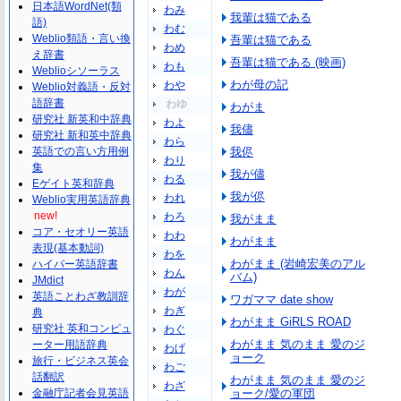
日本語WordNet(類
わみ
我輩は猫である
語)
わむ
Weblio類語・言い換
吾輩は猫である
わめ
え辞書
吾輩は猫である (映画)
わも
Weblioシソーラス
わが母の記
わや
Weblio対義語・反対
語辞書
わゆ
わがま
研究社 新英和中辞典
わよ
我儘
研究社 新和英中辞典
わら
英語での言い方用例
我侭
わり
集
我が儘
わる
Eゲイト英和辞典
我が侭
われ
Weblio実用英語辞典
new!
わろ
我がまま
コア・セオリー英語
わわ
わがまま
表現(基本動詞)
わを
わがまま (岩崎宏美のアル
ハイパー英語辞書
わん
バム)
JMdict
わが
英語ことわざ教訓辞
ワガママ date show
わぎ
典
わがまま GiRLS ROAD
研究社 英和コンピュ
わぐ
わがまま 気のまま 愛のジ
ーター用語辞典
わげ
ョーク
旅行・ビジネス英会
わご
話翻訳
わがまま 気のまま 愛のジ
わざ
金融庁記者会見英語
ョーク/愛の軍団