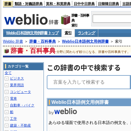
辞書
類語・対義語辞典
英和・和英辞典
日中中日辞典
日韓韓日辞典
古語
辞書・百科事
典
索引
Weblio日本語例文用例辞書 トップ
索引
ランキング
Weblio 辞書
＞
辞書・百科事典
＞
Weblio日本語例文用例辞書
＞ 索引
辞書・百科事典
分野に関わらず頼りになる、辞書や百科事典です。
この辞書の中で検索する
カテゴリ一覧
全て
ビジネス
＋
業界用語
＋
コンピュータ
＋
電車
＋
Weblio日本語例文用例辞書
自動車・バイク
＋
船
＋
工学
＋
あらゆる場面で使用される日本語の例文を、
建築・不動産
＋