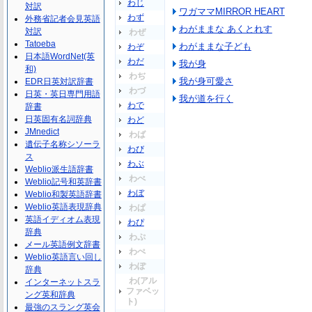
わじ
対訳
ワガママMIRROR HEART
わず
外務省記者会見英語
わがままな あくとれす
対訳
わぜ
Tatoeba
わがままな子ども
わぞ
日本語WordNet(英
わだ
我が身
和)
わぢ
我が身可愛さ
EDR日英対訳辞書
わづ
日英・英日専門用語
我が道を行く
わで
辞書
日英固有名詞辞典
わど
JMnedict
わば
遺伝子名称シソーラ
わび
ス
わぶ
Weblio派生語辞書
わべ
Weblio記号和英辞書
わぼ
Weblio和製英語辞書
Weblio英語表現辞典
わぱ
英語イディオム表現
わぴ
辞典
わぷ
メール英語例文辞書
わぺ
Weblio英語言い回し
わぽ
辞典
わ(アル
インターネットスラ
ファベッ
ング英和辞典
ト)
最強のスラング英会