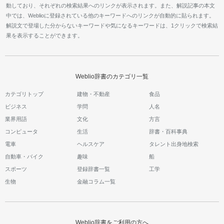
動しており、それぞれの検索結果へのリンクが表示されます。また、解説記事の本文
中では、Weblioに登録されている他のキーワードへのリンクが自動的に貼られます。
解説文で登場した分からないキーワードや気になるキーワードは、1クリックで検索結
果を表示することができます。
Weblio辞書のカテゴリ一覧
カテゴリトップ
建物・不動産
食品
ビジネス
学問
人名
業界用語
文化
方言
コンピュータ
生活
辞書・百科事典
電車
ヘルスケア
タレント出身地検索
自動車・バイク
趣味
船
スポーツ
登録辞書一覧
工学
生物
金融コラム一覧
Weblio辞書をご利用の方へ