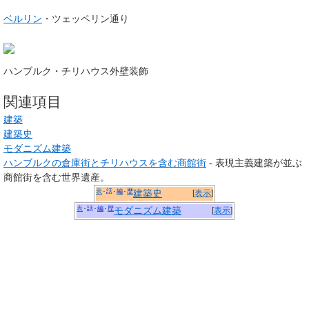
ベルリン
・ツェッペリン通り
ハンブルク・チリハウス外壁装飾
関連項目
建築
建築史
モダニズム建築
ハンブルクの倉庫街とチリハウスを含む商館街
- 表現主義建築が並ぶ
商館街を含む世界遺産。
表
話
編
歴
建築史
[
表示
]
表
話
編
歴
モダニズム建築
[
表示
]