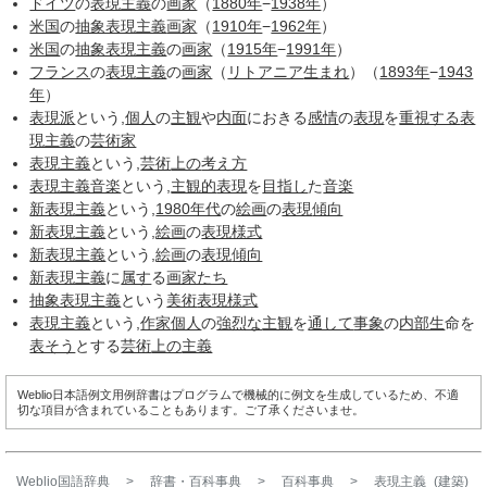
ドイツ
の
表現主義
の
画家
（
1880年
−
1938年
）
米国
の
抽象表現主義
画家
（
1910年
−
1962年
）
米国
の
抽象表現主義
の
画家
（
1915年
−
1991年
）
フランス
の
表現主義
の
画家
（
リトアニア
生まれ
）（
1893年
−
1943
年
）
表現派
という,
個人
の
主観
や
内面
におきる
感情
の
表現
を
重視する
表
現主義
の
芸術家
表現主義
という,
芸術
上の
考え方
表現主義音楽
という,
主観的
表現
を
目指し
た
音楽
新表現主義
という,
1980年代
の
絵画
の
表現
傾向
新表現主義
という,
絵画
の
表現様式
新表現主義
という,
絵画
の
表現
傾向
新表現主義
に
属す
る
画家たち
抽象表現主義
という
美術
表現様式
表現主義
という,
作家
個人
の
強烈な
主観
を
通して
事象
の
内部生
命を
表そう
とする
芸術
上の
主義
Weblio日本語例文用例辞書はプログラムで機械的に例文を生成しているため、不適
切な項目が含まれていることもあります。ご了承くださいませ。
Weblio国語辞典
>
辞書・百科事典
>
百科事典
>
表現主義_(建築)