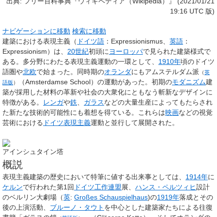
出典: フリー百科事典『ウィキペディア（Wikipedia）』 (2021/01/21
19:16 UTC 版)
ナビゲーションに移動
検索に移動
建築における
表現主義
（
ドイツ語
：Expressionismus、
英語
：
Expressionism）は、
20世紀
初頭に
ヨーロッパ
で見られた建築様式で
ある。多分野にわたる表現主義運動の一環として、
1910年
頃のドイツ
語圏や
北欧
で始まった。同時期の
オランダ
にも
アムステルダム派
（
英
（Amsterdamse School）の運動があった。初期の
モダニズム
建
語版
）
築が採用した材料の革新や社会の大衆化にともなう斬新なデザインに
特徴がある。
レンガ
や
鉄
、
ガラス
などの大量生産によってもたらされ
た新たな技術的可能性にも着想を得ている。これらは
映画
などの視覚
芸術における
ドイツ表現主義
運動と並行して展開された。
アインシュタイン塔
概説
表現主義建築の歴史において特筆に値する出来事としては、
1914年
に
ケルン
で行われた第1回
ドイツ工作連盟
展、
ハンス・ペルツィヒ
設計
のベルリン大劇場（
英
:
Großes Schauspielhaus
)の
1919年
落成とその
後の上演活動、
ブルーノ・タウト
を中心とした建築家たちによる往復