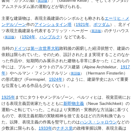
書簡「
ガラスの鎖
」（Gläserne Kette）、そしてオランダの
（
英語版
）
アムステルダム派の運動などが挙げられる。
主要な建築物は、表現主義建築のシンボルとも称される
エーリヒ・メ
ンデルゾーン
作の
アインシュタイン塔
（
1921年
、
ポツダム
）、北ドイ
ツ表現主義建築を代表する
フリッツ・ヘーガー
の
チリハウス
（
英語版
）
（
1924年
、
ハンブルク
）などである。
（
英語版
）
当時の
ドイツ
は
第一次世界大戦
敗戦後の困窮した経済状態で、建築の
依頼は限られていた。そのため、設計されたまま実現することのなか
った作品や、短期間のみ展示された建物も非常に多かった（これらの
中には、ブルーノ・タウトのアルプス建築（Alpine Architektur、
1917
年
）や
ヘルマン・フィンステルリン
（Hermann Finsterlin）
（
英語版
）
の形式遊び（Formspiel、
1924年
）のように、建築学史において重要
な位置をしめる作品も少なくない）。
1925年
までにタウトやメンデルゾーン、ペルツィヒは、視覚芸術にお
ける表現主義芸術家たちとともに
新即物主義
（Neue Sachlichkeit）の
運動へと転じていった。これはより実際的・実務的な方法論に基づく
もので、表現主義初期の実験精神を捨て去るほどの方向転換であっ
た。以降、表現主義の作風を堅守したのは
ハンス・シャロウン
などの
少数派に限られる。
1933年
の
ナチス党
の政権掌握以降、表現主義は