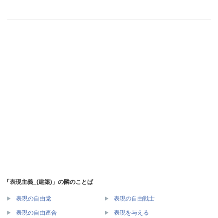
「表現主義_(建築)」の隣のことば
表現の自由党
表現の自由戦士
表現の自由連合
表現を与える