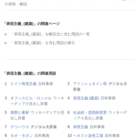
の意味・解説
「表現主義_(建築)」の関連ページ
「表現主義_(建築)」を解説文に含む用語の一覧
「表現主義_(建築)」を含む用語の索引
「表現主義_(建築)」の関連用語
ドイツ表現主義
百科事典
アインシュタイン塔
デジタル大
辞泉
オフィスビル・ロンメル
ウィキ
表現主義 (建築)
百科事典
ペディア小見出し辞書
形態と素材
ウィキペディア小見
社会的・思想的背景
ウィキペデ
出し辞書
ィア小見出し辞書
チリハウス
デジタル大辞泉
表現主義
百科事典
ネオ・モダン
百科事典
ヘキスト染色工場
百科事典