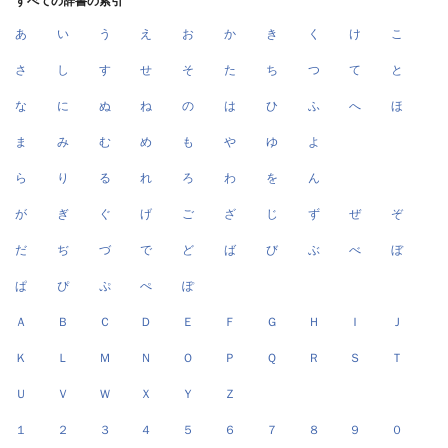
すべての辞書の索引
あ
い
う
え
お
か
き
く
け
こ
さ
し
す
せ
そ
た
ち
つ
て
と
な
に
ぬ
ね
の
は
ひ
ふ
へ
ほ
ま
み
む
め
も
や
ゆ
よ
ら
り
る
れ
ろ
わ
を
ん
が
ぎ
ぐ
げ
ご
ざ
じ
ず
ぜ
ぞ
だ
ぢ
づ
で
ど
ば
び
ぶ
べ
ぼ
ぱ
ぴ
ぷ
ぺ
ぽ
Ａ
Ｂ
Ｃ
Ｄ
Ｅ
Ｆ
Ｇ
Ｈ
Ｉ
Ｊ
Ｋ
Ｌ
Ｍ
Ｎ
Ｏ
Ｐ
Ｑ
Ｒ
Ｓ
Ｔ
Ｕ
Ｖ
Ｗ
Ｘ
Ｙ
Ｚ
１
２
３
４
５
６
７
８
９
０