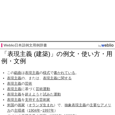
Weblio日本語例文用例辞書
「表現主義 (建築)」の例文・使い方・用
例・文例
この
戯曲
は
表現主義
の
様式
で
書かれている
。
表現主義
の、または、
表現主義
に関する
表現主義
の
芸術
表現主義
に基づく
芸術運動
表現主義
を
超えよう
と
試みた
運動
表現主義
を
支持する
芸術家
米国
の
画家
（
オランダ
生まれ
）で、
抽象表現主義
の
主要な
アメリ
カ
の
主唱者
（
1904年
−
1997年
）