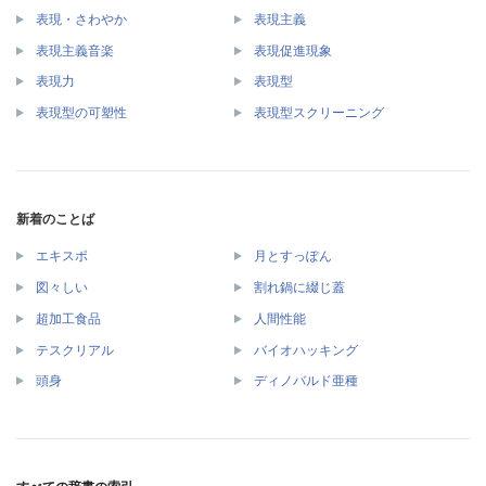
表現・さわやか
表現主義
表現主義音楽
表現促進現象
表現力
表現型
表現型の可塑性
表現型スクリーニング
新着のことば
エキスポ
月とすっぽん
図々しい
割れ鍋に綴じ蓋
超加工食品
人間性能
テスクリアル
バイオハッキング
頭身
ディノバルド亜種