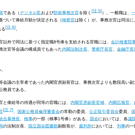
[
注 5
]
員
である（
デジタル監
および
防衛事務次官
を除く
）。一般職は、
基づいて俸給月額が決定される（
検察官
は除く）が、事務次官は同法に
[
注 6
]
れる
。
官以外で同法に基づく指定職8号俸を支給される官職には、
会計検査院
務次官等会議の構成員でもあった
内閣法制次長
、
警察庁長官
、
金融庁長
る。
等会議の主宰者であった内閣官房副長官は、事務次官よりも数段高い副
公務員である。
官と俸給等の待遇が同等の官職には、
内閣官房副長官補
、
内閣広報官
、
[
注 7
]
官
、
国家公務員倫理審査会
の常勤の委員、
公正取引委員会
委員、
統合幕僚長
、
検事
の一部（検事1号俸）がある。
国会
においては、各
議
局
の法制次長、
国立国会図書館
副館長が、
裁判所
においては、
判事
の一