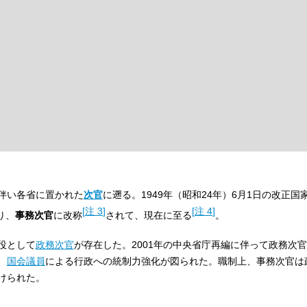
伴い各省に置かれた
次官
に遡る。1949年（昭和24年）6月1日の改正国
[
注 3
]
[
注 4
]
り、
事務次官
に改称
されて、現在に至る
。
役として
政務次官
が存在した。2001年の中央省庁再編に伴って政務次
、
国会議員
による行政への統制力強化が図られた。職制上、事務次官は
けられた。