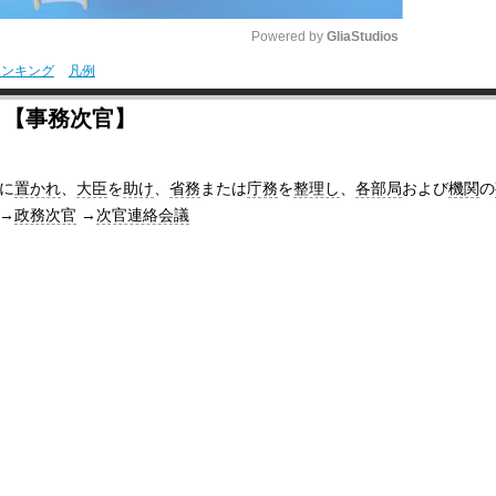
Powered by 
GliaStudios
ランキング
凡例
M
〕【事務次官】
u
t
に
置かれ
、
大臣
を
助け
、
省務
または
庁務
を
整理し
、
各部局
および
機関
の
e
→
政務次官
→
次官連絡会議