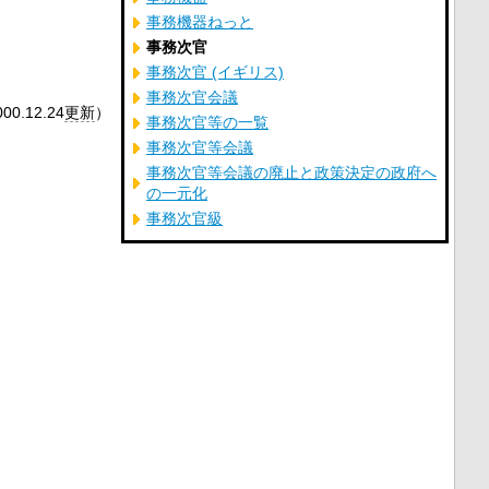
事務機器ねっと
事務次官
事務次官 (イギリス)
事務次官会議
00.12.24
更新
）
事務次官等の一覧
事務次官等会議
事務次官等会議の廃止と政策決定の政府へ
の一元化
事務次官級