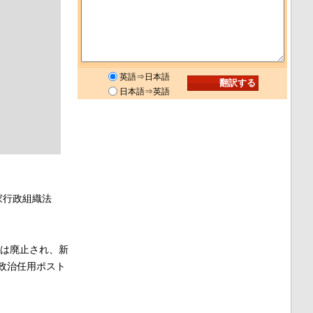
英語⇒日本語
日本語⇒英語
家行政組織法
官は廃止され、新
政治任用ポスト