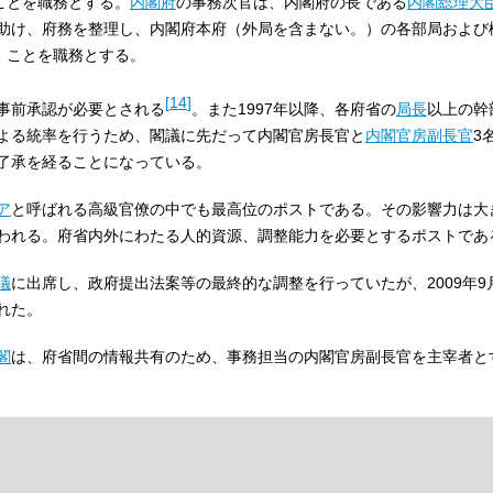
）ことを職務とする。
内閣府
の事務次官は、内閣府の長である
内閣総理大
助け、府務を整理し、内閣府本府（外局を含まない。）の各部局および
項）ことを職務とする。
[
14
]
事前承認が必要とされる
。また1997年以降、各府省の
局長
以上の幹
よる統率を行うため、閣議に先だって内閣官房長官と
内閣官房副長官
3
了承を経ることになっている。
ア
と呼ばれる高級官僚の中でも最高位のポストである。その影響力は大
われる。府省内外にわたる人的資源、調整能力を必要とするポストであ
議
に出席し、政府提出法案等の最終的な調整を行っていたが、2009年9
れた。
閣
は、府省間の情報共有のため、事務担当の内閣官房副長官を主宰者と