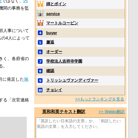
臣
ではなく、
内
姉とボイン
機関の事務を監
service
マートルコービン
部人事について
buyer
名の4人によって
邂逅
オーダー
きく、各府省の
学校法人吉祥寺学園
る。
確認
月に発足した
鳩
トリッシュヴァンディヴァー
チョレイ
>>もっとランキングを見る
する「次官連絡
英和和英テキスト翻訳
>> Weblio翻訳