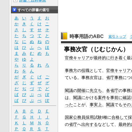
辞書・百科事典
＋
すべての辞書の索引
あ
い
う
え
お
か
き
く
け
こ
さ
し
す
せ
そ
た
ち
つ
て
と
時事用語のABC
索引トップ
な
に
ぬ
ね
の
は
ひ
ふ
へ
ほ
事務次官（じむじかん）
ま
み
む
め
も
官僚
キャリア
が
最終的に
行き着く
最
や
ゆ
よ
ら
り
る
れ
ろ
事務方
の
役職
として、
官僚
キャリア
わ
を
ん
が
ぎ
ぐ
げ
ご
ている。事務次官は、
省庁
事務
につ
ざ
じ
ず
ぜ
ぞ
だ
ぢ
づ
で
ど
閣議
の
開催
に
先立ち
、
各省庁
の事務
ば
び
ぶ
べ
ぼ
は、
閣議
にかける
案件
を
事前に
確認
ぱ
ぴ
ぷ
ぺ
ぽ
った
ことが、
事実上
、
閣議
でも
その
Ａ
Ｂ
Ｃ
Ｄ
Ｅ
Ｆ
Ｇ
Ｈ
Ｉ
Ｊ
国家公務員
採用試験
I種に
合格して
採
Ｋ
Ｌ
Ｍ
Ｎ
Ｏ
の
省庁
へ
出向する
などして、
最終的
Ｐ
Ｑ
Ｒ
Ｓ
Ｔ