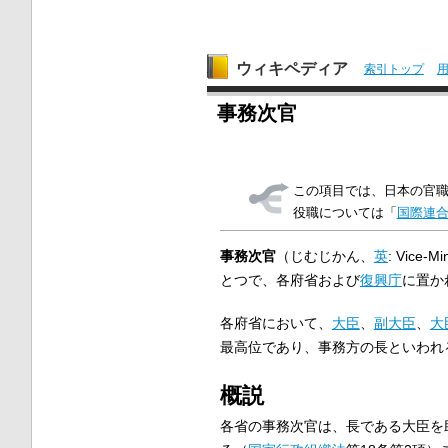
ウィキペディア
索引トップ
事務次官
この項目では、日本の官
役職については「
国際連
事務次官
（じむじかん、
英
:
Vice-Min
とつで、各府省および
復興庁
に置か
各府省において、
大臣
、
副大臣
、
大
最高位であり、事務方の長といわれ
概説
各省の事務次官は、長である大臣を