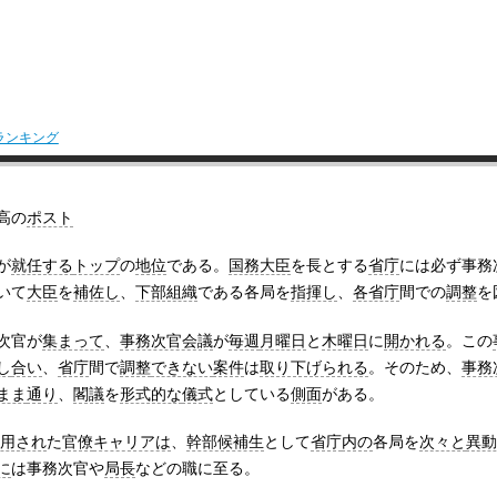
ランキング
高の
ポスト
が
就任する
トップ
の
地位
である。
国務大臣
を長とする
省庁
には必ず事務
いて
大臣
を
補佐し
、
下部組織
である各局を
指揮し
、
各省庁
間での
調整
を
次官が
集まって
、
事務次官会議
が
毎週
月曜日
と
木曜日
に
開かれる
。この
し
合い
、
省庁
間で
調整
できない
案件
は
取り下げられる
。そのため、
事務
まま
通り
、
閣議
を
形式的な
儀式
としている
側面
がある。
用され
た
官僚
キャリアは
、
幹部候補生
として
省庁
内の
各局を
次々と
異動
に
は事務次官や
局長
などの職に至る。