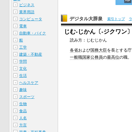
ビジネス
＋
業界用語
＋
デジタル大辞泉
コンピュータ
索引トップ
＋
電車
＋
じむ‐じかん〔‐ジクワン
自動車・バイク
＋
読み方：じむじかん
船
＋
工学
＋
各省
および
国務大臣
を長とする庁
建築・不動産
＋
一般職
国家公務員
の
最高位
の職。
学問
＋
文化
＋
生活
＋
ヘルスケア
＋
趣味
＋
スポーツ
＋
生物
＋
食品
＋
人名
＋
方言
＋