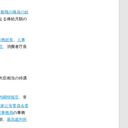
一般職の職員の給
よる俸給月額の
事務総長
、
人事
官
、消費者庁長
大臣相当の待遇
内閣情報官
、常
国家公安委員会委
院事務局
の事務
部、
最高裁判所