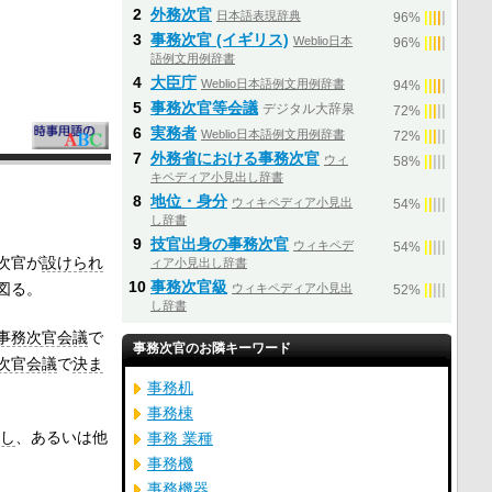
2
外務次官
日本語表現辞典
|
|
|
|
|
96%
3
事務次官 (イギリス)
Weblio日本
|
|
|
|
|
96%
語例文用例辞書
4
大臣庁
Weblio日本語例文用例辞書
|
|
|
|
|
94%
5
事務次官等会議
デジタル大辞泉
|
|
|
|
|
72%
6
実務者
Weblio日本語例文用例辞書
|
|
|
|
|
72%
7
外務省における事務次官
ウィ
|
|
|
|
|
58%
キペディア小見出し辞書
8
地位・身分
ウィキペディア小見出
|
|
|
|
|
54%
し辞書
9
技官出身の事務次官
ウィキペデ
|
|
|
|
|
54%
次官が
設けられ
ィア小見出し辞書
10
事務次官級
図る。
ウィキペディア小見出
|
|
|
|
|
52%
し辞書
事務次官会議
で
事務次官のお隣キーワード
次官会議
で
決ま
事務机
事務棟
し
、あるいは他
事務 業種
事務機
事務機器