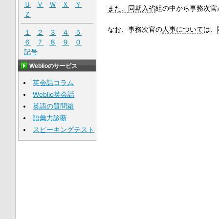
Ｕ
Ｖ
Ｗ
Ｘ
Ｙ
また、
同期入省
組の中から事務次官
Ｚ
なお、事務次官の
人事について
は、
１
２
３
４
５
６
７
８
９
０
記号
Weblioのサービス
英会話コラム
Weblio英会話
英語の質問箱
語彙力診断
スピーキングテスト