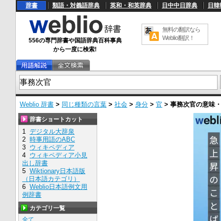
辞書
類語・対義語辞典
英和・和英辞典
日中中日辞典
日韓
無料の翻訳なら
Weblio翻訳！
556の専門辞書や国語辞典百科事典
から一度に検索!
Weblio 辞書
>
同じ種類の言葉
>
社会
>
身分
>
官
>
事務次官
の意味
辞書ショートカット
1
デジタル大辞泉
2
時事用語のABC
3
ウィキペディア
4
ウィキペディア小見
出し辞書
5
Wiktionary日本語版
（日本語カテゴリ）
6
Weblio日本語例文用
例辞書
カテゴリ一覧
全て