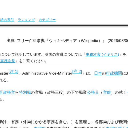
用語の索引
ランキング
カテゴリー
出典: フリー百科事典『ウィキペディア（Wikipedia）』 (2026/08/06 0
職について説明しています。英国の官職については「
事務次官 (イギリス)
」を
合事務次長
」をご覧ください。
[
注 1
]
[
注 2
]
ister
、Administrative Vice-Minister
）は、
日本
の
行政機関
に
れる。
臣政務官
ら
特別職
の官職（政務三役）の下で職業
公務員
（
官僚
）の就く
る。
助け、省務（外局にかかる事務を含む。）を整理し、各部局および機関