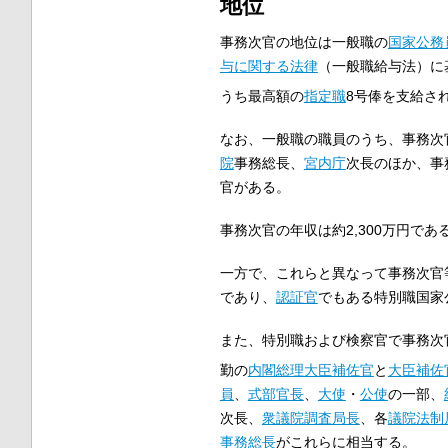
地位
事務次官の地位は一般職の
国家公務
与に関する法律
（一般職給与法）に
うち最高額の
指定職
8号俸を支給さ
なお、一般職の職員のうち、事務次
院
事務総長、
宮内庁
次長のほか、事
官がある。
事務次官の年収は約2,300万円であ
一方で、これらと異なって事務次官
であり、
認証官
でもある特別職国家
また、特別職および検察官で事務次
勤の
内閣総理大臣補佐官
と
大臣補佐
員
、
式部官長
、
大使
・
公使
の一部、
次長、
衆議院調査局長
、各
議院法制
事務総長
がこれらに相当する。