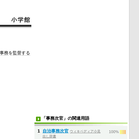
事務
を
監督する
「事務次官」の関連用語
1
自治事務次官
ウィキペディア小見
|
|
|
|
|
100%
出し辞書