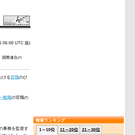
6:00 UTC 版)
、国際連合の
おける
官職
のひ
一般職
の官職の
検索ランキング
の事務を監督す
1～10位
11～20位
21～30位