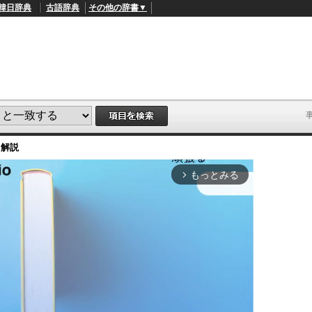
韓日辞典
古語辞典
その他の辞書▼
・解説
もっとみる
arrow_forward_ios