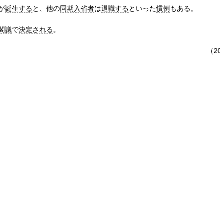
が
誕生する
と、他の
同期入省者
は
退職する
といった
慣例
もある。
閣議
で
決定される
。
（20