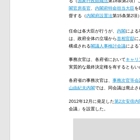
る（
国家行政組織法
第18条第2項
閣官房長官
、
内閣府特命担当大臣
を
督する（
内閣府設置法
第15条第2
任命は各大臣が行うが、
内閣
による
は、政府全体の立場から
首相官邸
に
構成される
閣議人事検討会議
による
事務次官は、各府省において
キャリ
実質的な最終決定権を有するともい
各府省の事務次官は、
事務次官等会
山由紀夫内閣
では、同会議は廃止さ
2012年12月に発足した
第2次安倍内
会議」を設置した。