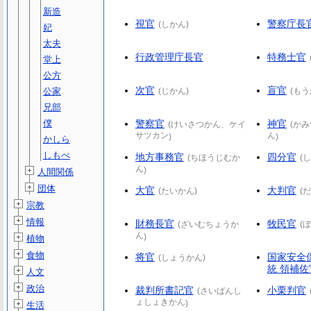
新造
視官
警察庁長
(
しかん
)
妃
太夫
行政管理庁長官
特務士官
堂上
公方
次官
盲官
公家
(
じかん
)
(
もう
兄部
僕
警察官
神官
(
けいさつかん
、
ケイ
(
かみ
サツカン
ん
)
)
かしら
しもべ
地方事務官
四分官
(
ちほうじむか
(
し
ん
)
人間関係
団体
大官
大判官
(
たいかん
)
(
だ
宗教
情報
財務長官
牧民官
(
ざいむちょうか
(
ぼ
ん
)
植物
食物
将官
国家安全
(
しょうかん
)
統 領補佐
人文
政治
裁判所書記官
小栗判官
(
さいばんし
ょしょきかん
)
生活