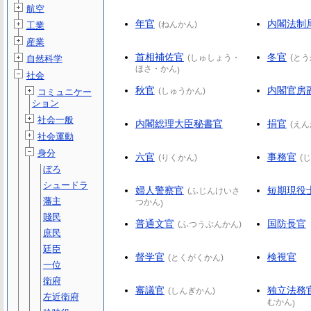
航空
年官
内閣法制
(
ねんかん
)
工業
産業
首相補佐官
冬官
(
しゅしょう・
(
とう
自然科学
ほさ・かん
)
社会
秋官
内閣官房
(
しゅうかん
)
コミュニケー
ション
社会一般
内閣総理大臣秘書官
捐官
(
えん
社会運動
身分
六官
事務官
(
りくかん
)
(
じ
ぼろ
シュードラ
婦人警察官
短期現役
(
ふじんけいさ
藩主
つかん
)
賤民
普通文官
国防長官
(
ふつうぶんかん
)
庶民
廷臣
督学官
検視官
(
とくがくかん
)
一位
衛府
審議官
独立法務
(
しんぎかん
)
左近衛府
むかん
)