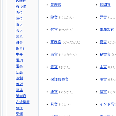
吟味役
管理官
拷問官
権少将
五位
除官
昇官
(
じょかん
)
(
しょ
三位
資人
代官
事務次官
(
だいかん
)
舎人
若衆
軍務官
夏官
身分
(
ぐんむかん
)
(
かか
船奉行
中弁
猟官
秘書官
(
りょうかん
)
(
ひ
通詞
通事
貴官
本官
(
きかん
)
(
ほん
伝奏
令制
保護観察官
現官
(
げん
都尉
華族
総官
僧官
(
そうかん
)
(
そう
近衛府
右近衛府
判官
インド高
(
じょう
)
侍従
受領