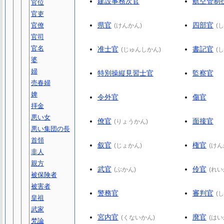
建設事務次官
航空管制
官位
官吏
県官
四部官
官僚
(
けんかん
)
(
し
官司
官名
准士官
書記官
(
じゅんしかん
)
(
し
婆
婦
特別操縦見習士官
監察官
売春婦
婢
令外官
傷官
拝金
悪い女
僚官
面接官
(
りょうかん
)
悪い集団の長
首領
叙官
権官
(
じょかん
)
(
けん
非人
親方
武官
伶官
(
ぶかん
)
(
れい
被保険者
被害者
警務官
審判官
(
し
皇祖
武家
宮内官
廃官
(
くないかん
)
(
はい
梵論