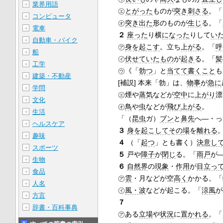
業界用語
＋
㋓
とがった
ものが
突き刺さる
。「
コンピュータ
＋
㋔
突き出た
形のものが
生じ
る。「
電車
＋
２
座った
り横
になった
りして
い
自動車・バイク
＋
㋐
身を起こす
。立ち
上がる
。「
呼
船
＋
㋑
伏せて
いたもの
が
起き
る。「
髪
工学
＋
㋒《「
勃つ
」と
当てて
書くこと
も
建築・不動産
＋
[補説] 本来「勃」は、
物事
が
急に
学問
＋
㋓煙や
蒸気
などが
空中
に
上がり
漂
文化
＋
㋔
鳥
や
虫
などが
飛び
上がる
。
生活
＋
「（
昆虫
ガ）
ブン
と
鼻先
へ―・っ
ヘルスケア
＋
３
身を起こして
その場
を
離れる
趣味
＋
４
（「
起つ
」とも書く）
決意し
スポーツ
＋
５
戸や
障子
が
閉じ
る。「
雨戸
が
生物
＋
６
自然界
の
現象
・
作用
が
目立っ
食品
＋
㋐
雲
・月などが空
高く
かかる。「
人名
＋
㋑
風・波
などが起こる。「
涼風
が
方言
＋
７
辞書・百科事典
＋
㋐ある
立場
や
状況
に
置かれる
。「