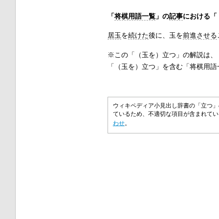
「
将棋用語一覧
」の
記事
における「
居玉
を
続けた
後に、玉を
前進させる
※この「（玉を）立つ」の解説は、
「（玉を）立つ」を含む「将棋用語
ウィキペディア小見出し辞書の「立つ」
ているため、不適切な項目が含まれて
わせ
。