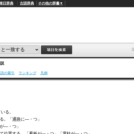
韓日辞典
古語辞典
その他の辞書▼
解説
用語の索引
ランキング
凡例
L
/
o
a
d
e
d
:
4
ている。
9
.
る。「
通路
に―・つ」
4
が―・つ」
5
%
て
位置する
。「
看板
が―・つ」「
電柱
が―・つ」