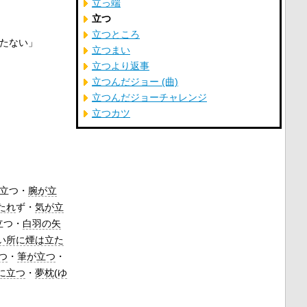
立っ端
立つ
立つところ
たない」
立つまい
立つより返事
立つんだジョー (曲)
立つんだジョーチャレンジ
立つカツ
が立つ・
腕が立
たれ
ず・
気が立
立つ・
白羽の矢
い所に煙は立た
つ
・
筆が立つ
・
に立つ
・
夢枕
(
ゆ