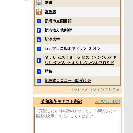
邂逅
為政者
新潟市立図書館
新潟地方裁判所
新潟大学
５β‐フェニルオキソラン‐２‐オン
３，５‐ビス［３，５‐ビス（ベンジルオキ
シ）ベンジルオキシ］ベンジルブロミド
黙祷
新島式コロニー回転受け身
>>もっとランキングを見る
英和和英テキスト翻訳
>> Weblio翻訳