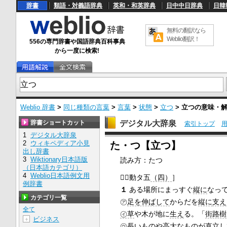
辞書
類語・対義語辞典
英和・和英辞典
日中中日辞典
日韓
無料の翻訳なら
Weblio翻訳！
556の専門辞書や国語辞典百科事典
から一度に検索!
Weblio 辞書
>
同じ種類の言葉
>
言葉
>
状態
>
立つ
>
立つ
の意味・
辞書ショートカット
デジタル大辞泉
索引トップ
1
デジタル大辞泉
U
2
ウィキペディア小見
た・つ【立つ】
n
出し辞書
m
3
Wiktionary日本語版
読み方：たつ
u
（日本語カテゴリ）
t
e
4
Weblio日本語例文用

［動タ五
（四）
］
例辞書
１
ある場所にまっすぐ
縦に
なっ
カテゴリ一覧
㋐
足を伸ばして
からだを
縦に
支え
全て
㋑草
や木が地に
生え
る。「
街路樹
ビジネス
＋
㋒
長いも
のや
高大
なものが
直立し