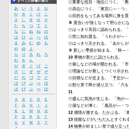
すべての辞書の索引
㋑
重要な
役目
・
地位
につく。「
教
あ
い
う
え
お
㋒
高位
につく。「
東宮
に―・つ」
か
き
く
け
こ
㋓
目的
をもって
ある場所に
身を置
さ
し
す
せ
そ
８
度合い
が
強く
なって
明らかに
た
ち
つ
て
と
㋐はっきり
耳目
に
認められる
。「
な
に
ぬ
ね
の
㋑
世に
知れ渡る
。「うわさが―・
は
ひ
ふ
へ
ほ
ま
み
む
め
も
㋒はっきり
示される
。「あかしが
や
ゆ
よ
９
新し
い
季節
が始まる。「秋―
ら
り
る
れ
ろ
10
事物
が
新たに
設けられる
。
わ
を
ん
㋐
催し
などの場が
開かれる
。「市
が
ぎ
ぐ
げ
ご
㋑
理論
などが
新しく
つくり
示され
ざ
じ
ず
ぜ
ぞ
だ
ぢ
づ
で
ど
㋒
目標
などが
定まる
。「
予定
が―
ば
び
ぶ
べ
ぼ
㋓
割り算
で商が
成り
立つ。「六を
ぱ
ぴ
ぷ
ぺ
ぽ
11
㋐
盛んに
気泡
が
生じ
る。「泡が―
Ａ
Ｂ
Ｃ
Ｄ
Ｅ
Ｆ
Ｇ
Ｈ
Ｉ
Ｊ
㋑湯などが沸く。「
風呂
が―・つ
Ｋ
Ｌ
Ｍ
Ｎ
Ｏ
12
感情
が
激する
。
たかぶる
。「
Ｐ
Ｑ
Ｒ
Ｓ
Ｔ
13
技能
などが
いちだんと
すぐれ
Ｕ
Ｖ
Ｗ
Ｘ
Ｙ
14
物事
が好ましい形で
成り立っ
Ｚ