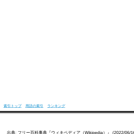
索引トップ
用語の索引
ランキング
出典: フリー百科事典『ウィキペディア（Wikipedia）』 (2022/06/16 0