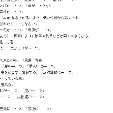
とげが―・つ」「歯が―・たない」
霜柱
が―・つ」
たもの
が
起き上がる
。
また、
低い
位置
から
高く
上る
。
ばれた
ら―・ちなさい」
の毛
が―・つ」「
鳥肌
が―・つ」
ある》（
興奮
により）
陰茎
や
乳首
などが
固く
大きくなる
。
起こる意。
う。「
土ぼこり
が―・つ」
て来たのを」〈風
葉
・
青春
〉
。「席を―・つ」「
手洗い
に―・つ」
て
事を起こす
。
奮起する
。「
反対運動
に―・つ」
―・っている家」
て
現れる
。
虹が―・つ」「
霞
が―・つ」
―・つ」「
土用波
が―・つ」
先頭
に―・つ」「
苦境
に―・つ」