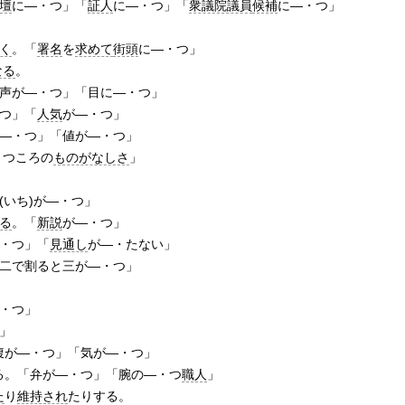
壇
に―・つ」「
証人
に―・つ」「
衆議院議員
候補
に―・つ」
く
。「
署名
を
求めて
街頭
に―・つ」
なる
。
声が―・つ」「目に―・つ」
つ」「
人気
が―・つ」
―・つ」「値が―・つ」
・つころの
ものがなしさ
」
(いち)が―・つ」
る
。「
新説
が―・つ」
・つ」「
見通し
が―・たない」
二で割ると三が―・つ」
・つ」
」
腹が―・つ」「気が―・つ」
る。「弁が―・つ」「腕の―・つ
職人
」
た
り
維持され
たりする。