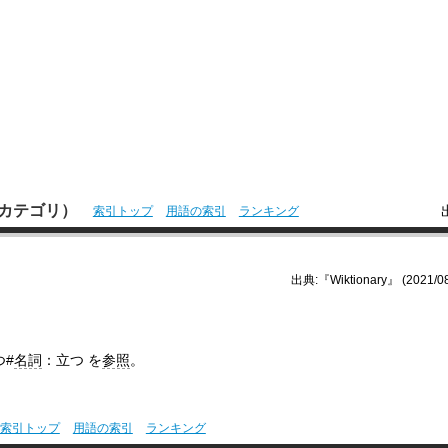
本語カテゴリ）
索引トップ
用語の索引
ランキング
出典:『Wiktionary』 (2021/08
つ#
名詞
：立つ を
参照
。
索引トップ
用語の索引
ランキング