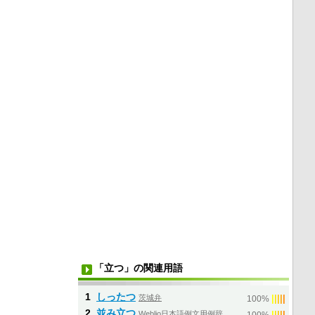
「立つ」の関連用語
1
しったつ
茨城弁
|
|
|
|
|
100%
2
並み立つ
Weblio日本語例文用例辞
|
|
|
|
|