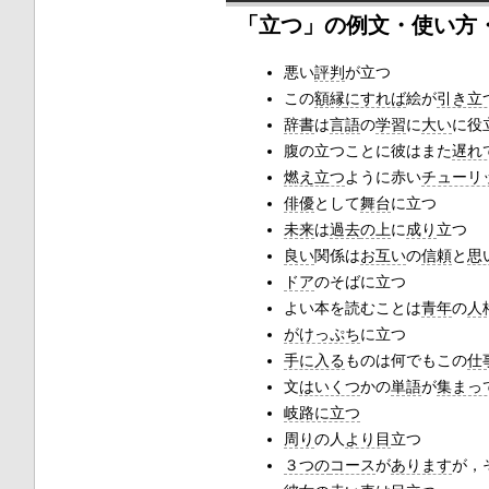
「立つ」の例文・使い方
悪い
評判
が立つ
この
額縁
にすれば
絵が
引き立
辞書
は
言語
の
学習
に
大い
に役
腹の立つことに彼はまた
遅れ
燃え立つ
ように赤い
チューリ
俳優
として
舞台
に立つ
未来
は
過去
の上
に
成り
立つ
良い
関係は
お互い
の
信頼
と
思
ドア
のそばに立つ
よい本を読むことは
青年
の
人
がけっぷち
に立つ
手に入る
ものは何でもこの
仕
文
はいくつ
かの
単語
が
集まっ
岐路に立つ
周り
の人
より目
立つ
３つの
コース
が
あります
が，