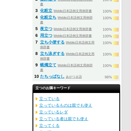
100%
書
3
化粧立
Weblio日本語例文用例辞書
|
|
|
|
|
100%
4
化粧立ち
Weblio日本語例文用例辞
|
|
|
|
|
100%
書
5
夜立つ
Weblio日本語例文用例辞書
|
|
|
|
|
100%
6
用立つ
Weblio日本語例文用例辞書
|
|
|
|
|
100%
7
立ち小便する
Weblio日本語例文用
|
|
|
|
|
100%
例辞書
8
立ち泳ぎする
Weblio日本語例文用
|
|
|
|
|
100%
例辞書
9
蝋燭立て
Weblio日本語例文用例辞
|
|
|
|
|
100%
書
10
たちっぱなし
あがつま語
|
|
|
|
|
98%
立つのお隣キーワード
立っている
立っているものは親でも使え
立っているレダ
立っている者は親でも使え
立ってくる