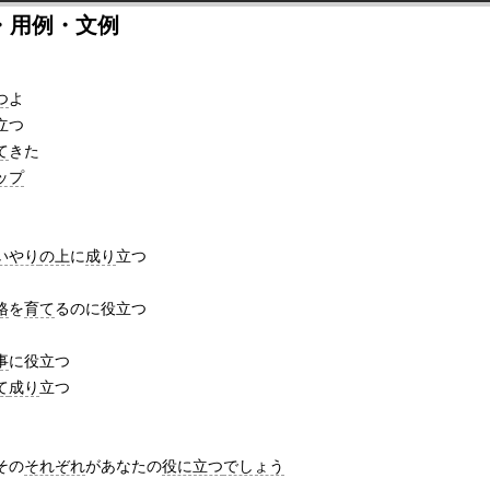
・用例・文例
つ
よ
立つ
て
きた
ップ
いやり
の上
に
成り
立つ
格
を
育て
るのに役立つ
事
に役立つ
て
成り
立つ
その
それぞれ
があなたの
役に立つ
でしょう