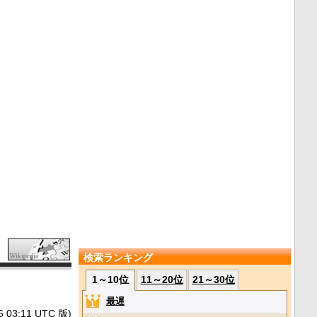
検索ランキング
1～10位
11～20位
21～30位
最遅
3:11 UTC 版)