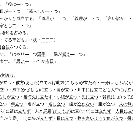
。「役に―・つ」
目
が―・つ」「
暮らし
が―・つ」
っかりと
成立する
。「
道理
が―・つ」「
義理
が―・つ」「
言い訳
が―・
家
として―・つ」
る場
所を
占め
る。
・てる車ども」〈
枕
・
二二
二〉
複合語
をつくる。
す。「はやり―・つ
選手
」「湯が
煮え
―・つ」
表す。「
思い
―・ったが
吉日
」
の
文語形
。
が立つ
・
彼方
(あちら)
立てれば
此方
(こちら)が
立たぬ
・
一分
(
いちぶん
)
立つ
・
風下
(
かざしも
)に立つ・
角が立つ
・
川中
には
立てど
も
人中
には
立
らしが立つ
・
後悔先に立たず
・
小腹が立つ
・
先に立つ
・
背負
(しょ)って
が立つ・
年立つ
・名が立つ・
名に立つ
・歯が
立たない
・腹が立つ・
火の無
ら)に箭は
立たず
・人と
屏風
(
びょうぶ
)は直(すぐ)には
立たず
・
人目に立
向かう鹿(しし)に矢が
立たず
・
目に立つ
・
物も言いようで角が立つ
・
役