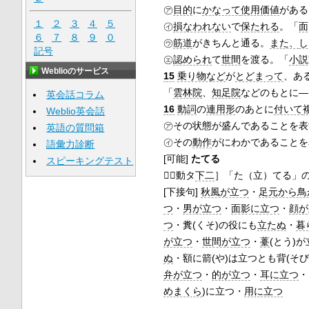
㋐
目的
に
かなって
使用価値
がある
１
２
３
４
５
㋑
損なわれない
で
保たれる
。「
面
６
７
８
９
０
㋒
筋道
がきちんと通る。
また、
し
記号
㋓
認められ
て
世間
を渡る。「
小説
Weblioのサービス
15
乗り物など
が
とどまって
、あ
「
雲林院
、
知足院
などのもとに―
英会話コラム
16
動詞
の
連用形
のあとに
付いて
Weblio英会話
㋐その状態が盛んであることを表
英語の質問箱
㋑その
動作
がにわかであることを
語彙力診断
[可能]
たてる
スピーキングテスト

［動タ
下二
］
「た（立）てる」
[下接句]
秋風が立つ
・
足元から鳥
つ
・
男が立つ
・
面影に立つ
・
顔が
つ
・糞(くそ)の役にも
立たぬ
・
暮
が立つ
・
世間が立つ
・
薹
(とう)
ぬ
・額に箭(や)は立つとも背(そび
弁が立つ
・
的が立つ
・
耳に立つ
・
めまくら
)に立つ・
用に立つ