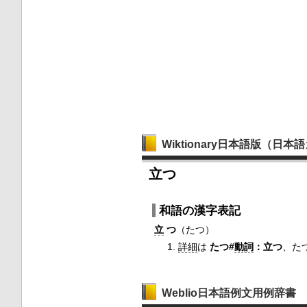
Wiktionary日本語版（日
立つ
和語の漢字表記
立
つ
（たつ）
詳細
は
たつ#
動詞
：立つ
、た
Weblio日本語例文用例辞書