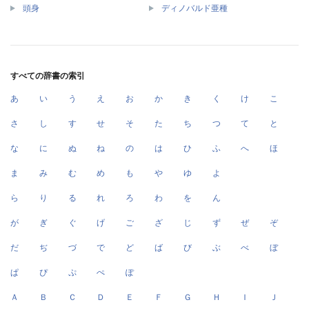
頭身
ディノバルド亜種
すべての辞書の索引
あ
い
う
え
お
か
き
く
け
こ
さ
し
す
せ
そ
た
ち
つ
て
と
な
に
ぬ
ね
の
は
ひ
ふ
へ
ほ
ま
み
む
め
も
や
ゆ
よ
ら
り
る
れ
ろ
わ
を
ん
が
ぎ
ぐ
げ
ご
ざ
じ
ず
ぜ
ぞ
だ
ぢ
づ
で
ど
ば
び
ぶ
べ
ぼ
ぱ
ぴ
ぷ
ぺ
ぽ
Ａ
Ｂ
Ｃ
Ｄ
Ｅ
Ｆ
Ｇ
Ｈ
Ｉ
Ｊ