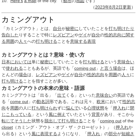
10. "
Here's
a map
of the city."（
都市
の
地図
です）
（
2023年
8月2日
更新
）
カミングアウト
「カミングアウト」とは、
自分
が
秘密に
していたことを
打ち明けたり
告白した
りすることで特に
レズビアン
や
ゲイ
が
自分
の
性的志向
に関す
る
周囲
の
人々
への
打ち明ける
ことを
意味する
表現
カミングアウトとは？意味・使い方
日本
においては
単に
秘密に
していたことを
打ち明ける
という
意味合い
で
使われる
こともあるが、英語でも「
coming out
」
と言う
場合
は、ほ
とんどの
場合
は、
レズビアン
や
ゲイ
が
自分
の
性的志向
を
周囲
の
人々
に
打ち明ける
ことを指すことが多い。
カミングアウトの本来の意味・語源
カミングアウトは「出る」「
出て
くる」といった
意味合い
の英語であ
る「
come out
」の
動名詞
形である。これは元々、
欧米
において
性的志
向
を
周囲
の人に
打ち明けられ
ずに
悩んで
いる
心理状態
を「
押入れ
に
閉
じ
こもっている
」という
風に
例え
ていたという
背景
があり、そこから
転じて
そうした
状態を
脱出して
打ち明ける
ことを「
coming out
of the
closet
（カミング・アウト・オブ・ザ・クローゼット）」（
押入れ
か
ら出る）という
風に
表現する
ようになり、「
押入れ
」の
部分
が
短縮さ