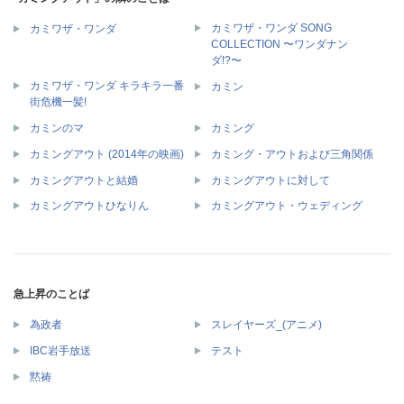
カミワザ・ワンダ SONG
カミワザ・ワンダ
COLLECTION 〜ワンダナン
ダ!?〜
カミワザ・ワンダ キラキラ一番
カミン
街危機一髪!
カミンのマ
カミング
カミングアウト (2014年の映画)
カミング・アウトおよび三角関係
カミングアウトと結婚
カミングアウトに対して
カミングアウトひなりん
カミングアウト・ウェディング
急上昇のことば
為政者
スレイヤーズ_(アニメ)
IBC岩手放送
テスト
黙祷