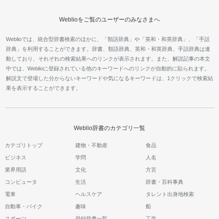
Weblioをご覧のユーザーのみなさまへ
Weblioでは、統合型辞書検索のほかに、「類語辞典」や「英和・和英辞典」、「手話
辞典」を利用することができます。辞書、類語辞典、英和・和英辞典、手話辞典は連
動しており、それぞれの検索結果へのリンクが表示されます。また、解説記事の本文
中では、Weblioに登録されている他のキーワードへのリンクが自動的に貼られます。
解説文で登場した分からないキーワードや気になるキーワードは、1クリックで検索結
果を表示することができます。
Weblio辞書のカテゴリ一覧
カテゴリトップ
建物・不動産
食品
ビジネス
学問
人名
業界用語
文化
方言
コンピュータ
生活
辞書・百科事典
電車
ヘルスケア
タレント出身地検索
自動車・バイク
趣味
船
スポーツ
登録辞書一覧
工学