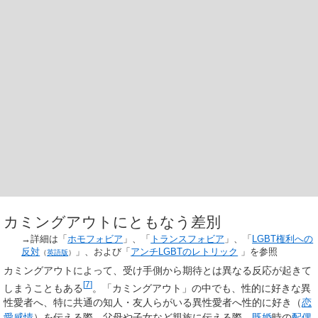
カミングアウトにともなう差別
→詳細は「
ホモフォビア
」、「
トランスフォビア
」、「
LGBT権利への
反対
」、および「
アンチLGBTのレトリック
」を参照
（
英語版
）
カミングアウトによって、受け手側から期待とは異なる反応が起きて
[
7
]
しまうこともある
。「カミングアウト」の中でも、性的に好きな異
性愛者へ、特に共通の知人・友人らがいる異性愛者へ性的に好き（
恋
愛感情
）を伝える際、父母や子女など親族に伝える際、
既婚
時の
配偶