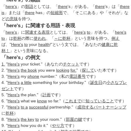
「
here's
」の
類語
としては、「
there
's」がある。「
there
's」は「
there
is
」または「
there
has」の
短縮形
で、「そこにある」や「それが」な
ど
の意味
を持つ。
「here's」に関連する用語・表現
「
here's
」に
関連する表現
としては、「
here's
to
」がある。「
here's
to
」は
乾杯
の際に
使われ
、「
～に
乾杯
」という意味を持つ。
例え
ば、"
Here's
to
your
health
!"という文では、「あなたの
健康に
乾
杯！
」という意味になる。
「here's」の例文
1.
"
Here's
your ticket."（あなたの
チケット
です）
2. "
Here's
the book
you were
looking
for.
"（
探して
いた本です）
3. "
Here's
my
phone
number."（私の
電話番号
です）
4. "
Here's
a little
something for your birthday."（
誕生日
の
小さな
プレ
ゼント
です）
5. "
Here's
the plan."（
計画
です）
6. "
Here's
what we
know
so far."（
これまで
に
知っていること
です）
7. "
Here's
to a
successful
partnership."（
成功する
パートナーシップ
に
乾杯
）
8. "
Here's
the key
to
your room."（
部屋の鍵
です）
9. "
Here's
how you do it."（
やり方
です）