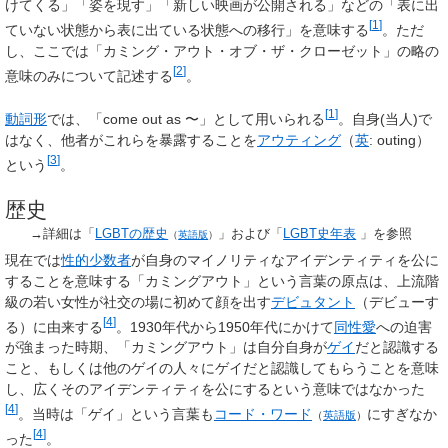
けてくる」「姿を現す」「新しい映画が公開される」などの「表に出
[
1
]
ていない状態から表に出ている状態への移行」を意味する
。ただ
し、ここでは「カミング・アウト・オブ・ザ・クローゼット」の略の
[
2
]
意味のみについて記述する
。
[
1
]
動詞形
では、「come out as 〜」として用いられる
。自身(当人)で
はなく、他者がこれらを暴露することを
アウティング
（
英
:
outing
）
[
3
]
という
。
歴史
→詳細は「
LGBTの歴史
」および「
LGBT史年表
」を参照
（
英語版
）
現在では
性的少数者
が自身のマイノリティなアイデンティティを公に
することを意味する「カミングアウト」という言葉の原点は、上流階
級の若い女性が社交の場に初めて顔を出す
デビュタント
（デビューす
[
4
]
る）に由来する
。1930年代から1950年代にかけて
同性愛
への迫害
が強まった時期、「カミングアウト」は自分自身が
ゲイ
だと認識する
こと、もしくは他のゲイの人々にゲイだと認識してもらうことを意味
し、広くそのアイデンティティを公にするという意味ではなかった
[
4
]
。当時は「ゲイ」という言葉も
コード・ワード
にすぎなか
（
英語版
）
[
4
]
った
。