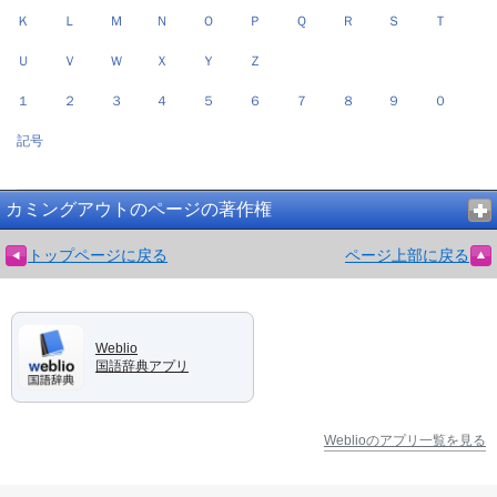
Ｋ
Ｌ
Ｍ
Ｎ
Ｏ
Ｐ
Ｑ
Ｒ
Ｓ
Ｔ
Ｕ
Ｖ
Ｗ
Ｘ
Ｙ
Ｚ
１
２
３
４
５
６
７
８
９
０
記号
カミングアウトのページの著作権
トップページに戻る
ページ上部に戻る
Weblio
国語辞典アプリ
Weblioのアプリ一覧を見る