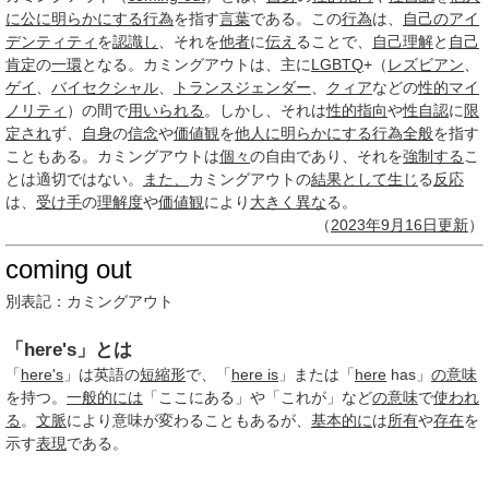
に
公に
明らかにする
行為
を指す
言葉
である。この
行為
は、
自己の
アイ
デンティティ
を
認識し
、それを
他者
に
伝え
ることで、
自己
理解
と
自己
肯定
の
一環
となる。カミングアウトは、主に
LGBTQ
+（
レズビアン
、
ゲイ
、
バイセクシャル
、
トランスジェンダー
、
クィア
などの
性的マイ
ノリティ
）の間で
用いられる
。しかし、それは
性的指向
や
性自認
に
限
定され
ず、
自身
の
信念
や
価値観
を
他人に
明らかにする
行為
全般
を指す
こともある。カミングアウトは
個々
の自由であり、それを
強制する
こ
とは適切ではない。
また、
カミングアウトの
結果として
生じ
る
反応
は、
受け手
の
理解度
や
価値観
により
大きく
異な
る。
（
2023年
9月16日
更新
）
coming out
別表記：
カミングアウト
「here's」とは
「
here's
」は英語の
短縮形
で、「
here is
」または「
here
has」
の意味
を持つ。
一般的には
「ここにある」や「これが」など
の意味
で
使われ
る
。
文脈
により意味が変わることもあるが、
基本的に
は
所有
や
存在
を
示す
表現
である。