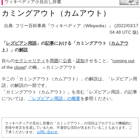
ウィキペディア小見出し辞書
カミングアウト（カムアウト）
出典: フリー百科事典『ウィキペディア（Wikipedia）』 (2022/03/17
04:48 UTC 版)
「
レズビアン用語
」の
記事
における「カミングアウト（
カムアウ
ト
）」の
解説
自らの
セクシャリティ
を
周囲
に
公表
・
認知
させること。"
coming out
of the
closet
" の略。→カミングアウト
※この「カミングアウト（カムアウト）」の解説は、「レズビアン用
語」の解説の一部です。
「カミングアウト（カムアウト）」を含む「レズビアン用語」の記事
については、
「レズビアン用語」の概要
を参照ください。
ウィキペディア小見出し辞書の「カミングアウト」の項目はプログラムで機械的に
意味や本文を生成しているため、不適切な項目が含まれていることもあります。ご
了承くださいませ。
お問い合わせ
。