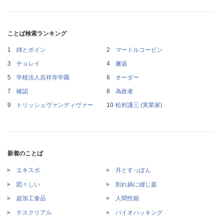
ことば検索ランキング
姉とボイン
マートルコービン
チョレイ
邂逅
学校法人吉祥寺学園
オーダー
確認
為政者
トリッシュヴァンディヴァー
松村謙三 (実業家)
新着のことば
エキスポ
月とすっぽん
図々しい
割れ鍋に綴じ蓋
超加工食品
人間性能
テスクリアル
バイオハッキング