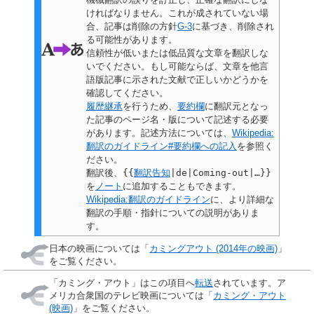
ければなりません。これが成されていない場
合、
記事は削除の方針
G-3
に基づき、削除され
る可能性があります。
信頼性が低いまたは低品質な文章を翻訳しな
いでください。もし可能ならば、文章を他言
語版記事に示された文献で正しいかどうかを
確認してください。
履歴継承
を行うため、
要約欄
に翻訳元となっ
た記事のページ名・版について記述する必要
があります。記述方法については、
Wikipedia:
翻訳のガイドライン#要約欄への記入
を参照く
ださい。
翻訳後、
{{
翻訳告知
|de|Coming-out|…}}
を
ノート
に追加することもできます。
Wikipedia:翻訳のガイドライン
に、より詳細な
翻訳の手順・指針についての説明がありま
す。
日本の映画については「
カミングアウト (2014年の映画)
」
をご覧ください。
「
カミング・アウト
」はこの項目へ
転送
されています。ア
メリカ合衆国のテレビ映画については「
カミング・アウト
(映画)
」をご覧ください。