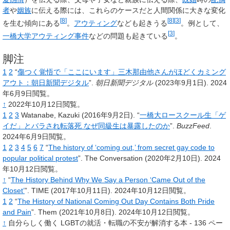
者
や
姻族
に伝える際には、これらのケースだと人間関係に大きな変化
[
8
]
[
8
]
[
3
]
を生む傾向にある
。
アウティング
なども起きうる
。例として、
[
3
]
一橋大学アウティング事件
などの問題も起きている
。
脚注
1
2
“
傷つく覚悟で「ここにいます」三木那由他さんがほどくカミング
アウト：朝日新聞デジタル
”.
朝日新聞デジタル
(2023年9月1日).
2024
年6月9日閲覧。
↑
2022年10月12日閲覧。
1
2
3
Watanabe, Kazuki
(2016年9月2日).
“
一橋大ロースクール生「ゲ
イだ」とバラされ転落死 なぜ同級生は暴露したのか
”.
BuzzFeed
.
2024年6月9日閲覧。
1
2
3
4
5
6
7
“
The history of ‘coming out,’ from secret gay code to
popular political protest
”.
The Conversation
(2020年2月10日).
2024
年10月12日閲覧。
↑
“
The History Behind Why We Say a Person ‘Came Out of the
Closet’
”.
TIME
(2017年10月11日).
2024年10月12日閲覧。
1
2
“
The History of National Coming Out Day Contains Both Pride
and Pain
”.
Them
(2021年10月8日).
2024年10月12日閲覧。
↑
自分らしく働く LGBTの就活・転職の不安が解消する本 - 136 ペー