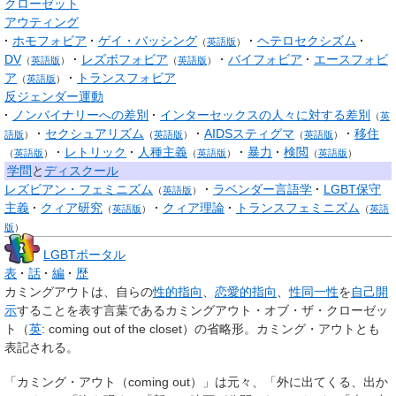
クローゼット
アウティング
ホモフォビア
ゲイ・バッシング
ヘテロセクシズム
（
英語版
）
DV
レズボフォビア
バイフォビア
エースフォビ
（
英語版
）
（
英語版
）
ア
トランスフォビア
（
英語版
）
反ジェンダー運動
ノンバイナリーへの差別
インターセックスの人々に対する差別
（
英
セクシュアリズム
AIDSスティグマ
移住
語版
）
（
英語版
）
（
英語版
）
レトリック
人種主義
暴力
検閲
（
英語版
）
（
英語版
）
（
英語版
）
学問
と
ディスクール
レズビアン・フェミニズム
ラベンダー言語学
LGBT保守
（
英語版
）
主義
クィア研究
クィア理論
トランスフェミニズム
（
英語版
）
（
英語
版
）
LGBTポータル
表
話
編
歴
カミングアウト
は、自らの
性的指向
、
恋愛的指向
、
性同一性
を
自己開
示
することを表す言葉である
カミングアウト・オブ・ザ・クローゼッ
ト
（
英
:
coming out of the closet
）の省略形。
カミング・アウト
とも
表記される。
「カミング・アウト（coming out）」は元々、「外に出てくる、出か