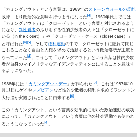
「カミングアウト」という言葉は、1969年の
ストーンウォールの反乱
[
4
]
以降、より政治的な意味を持つようになった
。1960年代までには
「カミングアウト」は「クローゼット」という言葉と対比されるよう
になり、
異性愛者
のふりをする性的少数者の人々は「クローゼットに
いる（in the closet）」や「クローゼット・ケース（closet case）」
[
4
]
[
5
]
と呼ばれた
。そして
権利運動
の中で、クローゼットに隠れて閉じ
こもることなく自由と人権を求めて活動するという政治姿勢が主流と
[
4
]
なっていった
。こうして「カミングアウト」という言葉は性的少数
者が自身のマイノリティなアイデンティティを公にすることを意味す
るようになった。
[
6
]
1988年には「
カミングアウトデー
」が作られた
。これは1987年10
月11日にゲイや
レズビアン
など性的少数者の権利を求めてワシントン
[
6
]
大行進が実施されたことに由来する
。
この「カミングアウト」という言葉を効果的に用いた政治運動の成功
によって、「カミングアウト」という言葉は他の社会運動でも使われ
[
4
]
るようになっていった
。