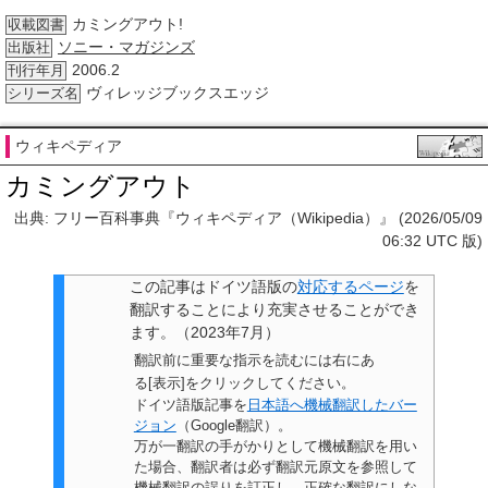
カミングアウト!
収載図書
ソニー・マガジンズ
出版社
2006.2
刊行年月
ヴィレッジブックスエッジ
シリーズ名
ウィキペディア
カミングアウト
出典: フリー百科事典『ウィキペディア（Wikipedia）』 (2026/05/09
06:32 UTC 版)
この記事は
ドイツ語版の
対応するページ
を
翻訳することにより充実させることができ
ます。
（
2023年7月
）
翻訳前に重要な指示を読むには右にあ
る[表示]をクリックしてください。
ドイツ語版記事を
日本語へ機械翻訳したバー
ジョン
（Google翻訳）。
万が一翻訳の手がかりとして機械翻訳を用い
た場合、翻訳者は必ず翻訳元原文を参照して
機械翻訳の誤りを訂正し、正確な翻訳にしな