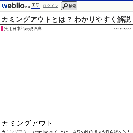
国語
ログイン
検索
カミングアウトとは？ わかりやすく解説
実用日本語表現辞典
カミングアウト
カミングアウト（
coming-out
）とは、
自身
の
性的指向
や
性自認
を
他人