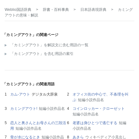
Weblio国語辞典
>
辞書・百科事典
>
日本語表現辞典
>
カミング
アウト
の意味・解説
「カミングアウト」の関連ページ
「カミングアウト」を解説文に含む用語の一覧
「カミングアウト」を含む用語の索引
「カミングアウト」の関連用語
カム‐アウト
デジタル大辞泉
オフィス街の中心で、不条理を叫
ぶ
短編小説作品名
カミングアウト!
短編小説作品名
コインロッカー・クローゼット
短編小説作品名
恋人と奥さんとお母さんの三段活
老婆は身ひとつで逃亡する
短編
用
短編小説作品名
小説作品名
骨が水になるとき
短編小説作品
あきら
ウィキペディア小見出し