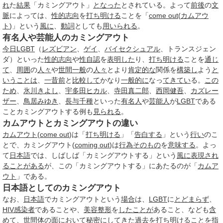
れ
た
結果
「カミングアウト」
となった
とされている。よって
前後
の
文
脈
によっては、
性的志向
を
打ち明ける
ことを「
come out
(
カムアウ
ト
)」という
風に
、
動詞
としても
用いられる
。
有名人や芸能人のカミングアウト
今日
LGBT
（
レズビアン
、
ゲイ
、
バイセクシュアル
、トランスジェン
ダ）といった
性的志向
や
性自認
を
表明した
り、
打ち明ける
ことを
通じ
て
、
周囲
の
人々
や
世間一般
の
人々
とより
肯定的な
関係を
構築し
よう
と
いうことは
、
一昔前
と
比較して
かなり
一般的に
なっ
てきてい
る。
この
ため
、
氷川きよし
、
宇多田ヒカル
、
寺田真二郎
、
西岡健吾
、
カズレー
ザー
、
鳥居みゆき
、
長与千種
といった
有名人
や
芸能人
が
LGBT
である
ことカミングアウトする例も
見られる
。
カムアウトとカミングアウトの違い
カムアウト
(
come out
)は「
打ち明ける
」「
告白する
」という
行い
のこ
とで、カミングアウト(
coming out
)は
行為
そのもの
を
意味する
。よっ
て
日本語
では、しばしば「カミングアウトする」という
風に
表現され
る
ことがある
が、この「カミングアウトする」にあたるのが「
カムア
ウト
」である。
日本語としてのカミングアウト
なお、
日本語
でカミングアウトという
場合
は、
LGBT
に
とどまらず
、
HIV感染者
であることや、
美容整形
を
したことが
あること、なども
含
めて
、
世間体
の面において
秘密に
してきた
過去
を
打ち明ける
ことを指