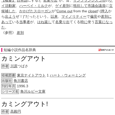
【概要】
日本語
にすると“
名乗り出
”か。昔、
サンフランシスコ市
の
ゲ
イ
活動家
、
ハーベイ・ミルク
が、
ゲイ
差別
に
抵抗して
市議会議員
に
立
候補した
、
かかげた
スローガン
が"
Come out
from the
closet
! (
押入
か
ら
出よう
ぜ！)"だったという。
以来
、
マイノリティー
で
偏見
や
差別
に
あって
いる
当事者
が、
はね返し
て
名乗り出
てくる
時に
使う
言葉
になっ
た
。
《参照》
差別
短編小説作品名辞典
カミングアウト
川原
つばさ
作者
東京ナイトアウト
1
ハート・ウォーミング
収載図書
角川書店
出版社
1996.3
刊行年月
角川ルビー文庫
シリーズ名
カミングアウト!
高殿円
作者