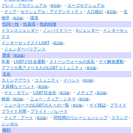
グレイ・アセクシュアル
エーゴセクシュアル
（
英語版
）
クィア
セクシュアル・アイデンティティ
人口統計
生
（
英語版
）
物学
環境
（
英語版
）
性同一性
・
性表現
・
性的特徴
トランスジェンダー
ノンバイナリー
Xジェンダー
インターセッ
クス
インターセックスとLGBT
（
英語版
）
ジェンダーバリアンス
歴史
（
英語版
）
年表
LGBTの社会運動
ストーンウォールの反乱
ゲイ解放運動
アフリカ系アメリカ人のLGBTコミュニティ
（
英語版
）
文化
カミングアウト
コミュニティ
イベント
（
英語版
）
大規模なイベント
（
英語版
）
ゲイ・タウン
LGBT社会化
メディア
（
英語版
）
（
英語版
）
映画
ニュー・クィア・シネマ
（
英語版
）
（
英語版
）
ニューヨークのLGBTの人々の一覧
ゲイ雑誌
プライド
（
英語版
）
プライド月間
プライド・パレード
クィア・アート
同性間のリレーションシップ
スラング
（
英語版
）
シンボル
権利