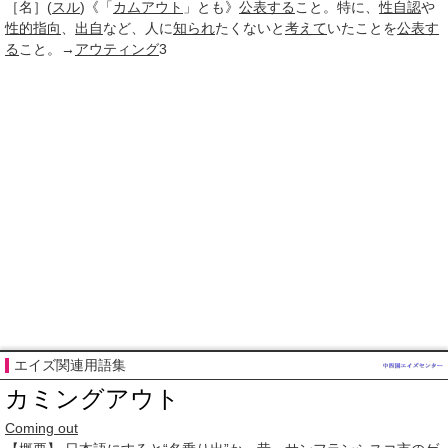
［名］
(
スル
)
《「
カムアウト
」とも》
公表する
こと。特に、
性自認
や
性的指向
、
出自
など、人に
知られ
たくないと
考えて
いたことを
公表す
る
こと。→
アウティング
3
エイズ関連用語集
カミングアウト
Coming out