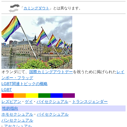
「
カミングダウト
」とは異なります。
オランダにて、
国際カミングアウトデー
を祝うために掲げられた
レイ
ンボー・フラッグ
LGBT関連トピックの概略
LGBT
レズビアン
ゲイ
バイセクシュアル
トランスジェンダー
性的指向
ホモセクシュアル
バイセクシュアル
パンセクシュアル
アセクシュアル