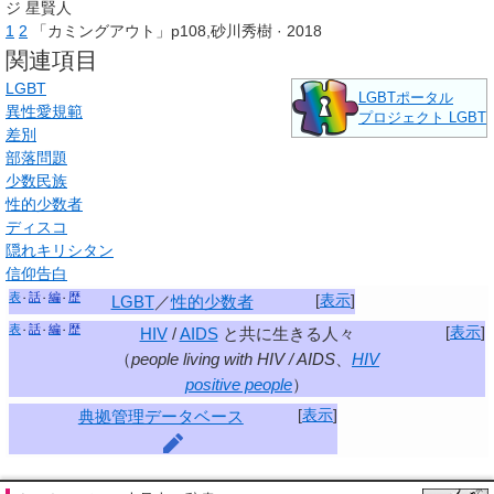
ジ 星賢人
1
2
「カミングアウト」p108,砂川秀樹 · 2018
関連項目
LGBT
LGBTポータル
異性愛規範
プロジェクト LGBT
差別
部落問題
少数民族
性的少数者
ディスコ
隠れキリシタン
信仰告白
表
話
編
歴
[
表示
]
LGBT
／
性的少数者
表
話
編
歴
[
表示
]
HIV
/
AIDS
と共に生きる人々
（
people living with HIV / AIDS
、
HIV
positive people
）
[
表示
]
典拠管理データベース