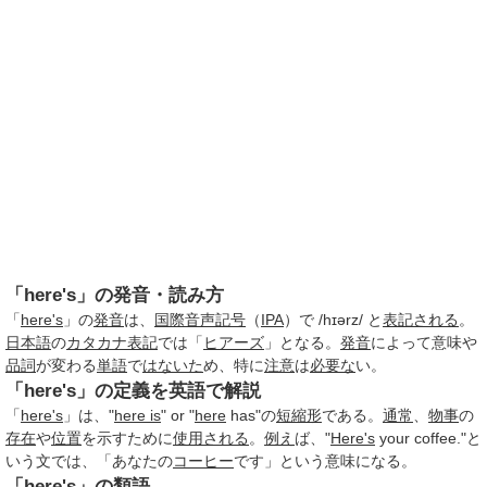
「here's」の発音・読み方
「
here's
」の
発音
は、
国際音声記号
（
IPA
）で /hɪərz/ と
表記される
。
日本語
の
カタカナ表記
では「
ヒアーズ
」となる。
発音
によって意味や
品詞
が変わる
単語
で
はないた
め、特に
注意
は
必要な
い。
「here's」の定義を英語で解説
「
here's
」は、"
here is
" or "
here
has"の
短縮形
である。
通常
、
物事
の
存在
や
位置
を示すために
使用される
。
例え
ば、"
Here's
your coffee."と
いう文では、「あなたの
コーヒー
です」という意味になる。
「here's」の類語