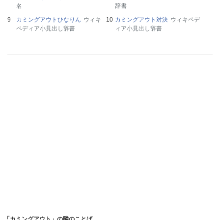
名
辞書
カミングアウトひなりん
ウィキ
カミングアウト対決
ウィキペデ
ペディア小見出し辞書
ィア小見出し辞書
「カミングアウト」の隣のことば