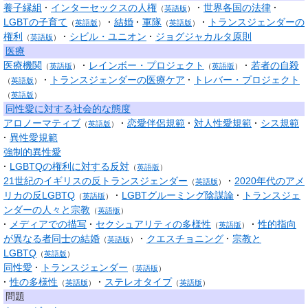
養子縁組
インターセックスの人権
世界各国の法律
（
英語版
）
LGBTの子育て
結婚
軍隊
トランスジェンダーの
（
英語版
）
（
英語版
）
権利
シビル・ユニオン
ジョグジャカルタ原則
（
英語版
）
医療
医療機関
レインボー・プロジェクト
若者の自殺
（
英語版
）
（
英語版
）
トランスジェンダーの医療ケア
トレバー・プロジェクト
（
英語版
）
（
英語版
）
同性愛に対する社会的な態度
アロノーマティブ
恋愛伴侶規範
対人性愛規範
シス規範
（
英語版
）
異性愛規範
強制的異性愛
LGBTQの権利に対する反対
（
英語版
）
21世紀のイギリスの反トランスジェンダー
2020年代のアメ
（
英語版
）
リカの反LGBTQ
LGBTグルーミング陰謀論
トランスジェ
（
英語版
）
ンダーの人々と宗教
（
英語版
）
メディアでの描写
セクシュアリティの多様性
性的指向
（
英語版
）
が異なる者同士の結婚
クエスチョニング
宗教と
（
英語版
）
LGBTQ
（
英語版
）
同性愛
トランスジェンダー
（
英語版
）
性の多様性
ステレオタイプ
（
英語版
）
（
英語版
）
問題