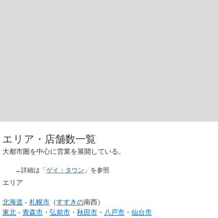
エリア・店舗数一覧
大都市圏を中心に営業を展開している。
→詳細は「
ゲイ・タウン
」を参照
エリア
北海道
-
札幌市
（
すすきの
南西）
東北
-
青森市
・
弘前市
・
秋田市
・
八戸市
・
仙台市