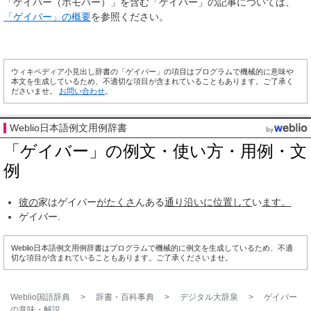
「ゲイバー（ホモバー）」を含む「ゲイバー」の記事については、
「ゲイバー」の概要
を参照ください。
ウィキペディア小見出し辞書の「ゲイバー」の項目はプログラムで機械的に意味や
本文を生成しているため、不適切な項目が含まれていることもあります。ご了承く
ださいませ。
お問い合わせ
。
Weblio日本語例文用例辞書
「ゲイバー」の例文・使い方・用例・文
例
彼の
家はゲイバー
がたくさ
んある
通り沿いに
位置して
い
ます。
ゲイバー.
Weblio日本語例文用例辞書はプログラムで機械的に例文を生成しているため、不適
切な項目が含まれていることもあります。ご了承くださいませ。
Weblio国語辞典
>
辞書・百科事典
>
デジタル大辞泉
>
ゲイバー
の意味・解説