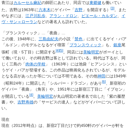
青江は
カルーセル麻紀
の師匠にあたり、同店では
東郷健
も働いてい
[
3
]
た。吉野は1963年に
六本木
にゲイバー「
吉野
」を開店する
）
。また
やなぎには、
江戸川乱歩
、
アラン・ドロン
、
ピエール・カルダン
、
イ
ヴ・サン＝ローラン
などの著名人も訪れていた。
「ブランスウィック」…「夜曲」…
この後、1948年に、
三島由紀夫
の小説「
禁色
」に出てくるゲイ・バア
「ルドン」のモデルとなるゲイ喫茶「
ブランスウィック
」も、
銀座
尾
[
4
]
[
5
]
張町（現・5丁目）に開店する
。同店には
美輪明宏
がボーイとし
て働いており、その時吉野は客として訪れている。時代は下るが、同
じく三島の「
肉体の学校
」（1963年）には池袋「ヒアンシンス」とい
うゲイ・バアが登場する。この作品は映画化もされているが、モデル
となる店があったか等については不明である。その他
神田
には1949年
[
6
]
（昭和24年）に開店した「シルバー・ドラゴン」があり
、新宿初の
ゲイバー「夜曲」（角筈）や、1951年には新宿三丁目に「イプセン」
[
4
]
が開店している
。
美輪明宏
が丸山明宏の著者名で出した「紫の履歴
書」や、
吉野寿雄
の「サービスの達人」などがゲイバーについて詳し
い。
現在
現在（2012年時点）は、新宿2丁目だけで約450軒のゲイバーが軒を