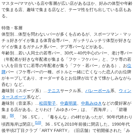
マスター/ママがいる店や客層が広い店があるほか、好みの体型や年齢
で集まる店、趣味で集まる店など、テーマ性を打ち出している店もあ
る。
特徴・客層
体型別…体型を問わないバーが多くを占めるが、スポーツマン・マッ
チョ好きゲイが集まる体育会専バー、ガッチリムッチリ体型が好きな
ゲイが集まるガチムチ系バー、デブ専バーなどがある。
年齢別…若い人同士の若専バー、30代～40代中心のバー、老け専バー
（年配者が好きな年配者が集まる「フケ・フケバー」と、フケ専の若
い人を目当てに若専の年配者が集う「フケ・若バー」がある）、お
位
牌
バー（フケ専バーの一種。ボトルと一緒に亡くなった恋人のお位牌
がキープしてあり、オーダーするとお位牌が出てきて懐かしみながら
呑む）など。
趣味別（スポーツ系）…
テニス
サークル系、
バレーボール
系、
ウィン
タースポーツ
系など。
趣味別（音楽系）…
松田聖子
、
中森明菜
、
中島みゆき
などの愛好家が
集まる店がある。とりわけ「みゆきバー」は、「西海岸」、「碧珊
[
9
]
瑚」
、「36．5℃」、「毒をんな」の4軒があったが、90年代終わり
[
10
]
頃西海岸は閉店し
、36．5℃も2010年前後に閉店した。1990年代
後半頃2丁目クラブ「ARTY FARTY」（旧店舗）で初開催された「み