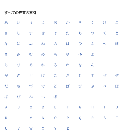
すべての辞書の索引
あ
い
う
え
お
か
き
く
け
こ
さ
し
す
せ
そ
た
ち
つ
て
と
な
に
ぬ
ね
の
は
ひ
ふ
へ
ほ
ま
み
む
め
も
や
ゆ
よ
ら
り
る
れ
ろ
わ
を
ん
が
ぎ
ぐ
げ
ご
ざ
じ
ず
ぜ
ぞ
だ
ぢ
づ
で
ど
ば
び
ぶ
べ
ぼ
ぱ
ぴ
ぷ
ぺ
ぽ
Ａ
Ｂ
Ｃ
Ｄ
Ｅ
Ｆ
Ｇ
Ｈ
Ｉ
Ｊ
Ｋ
Ｌ
Ｍ
Ｎ
Ｏ
Ｐ
Ｑ
Ｒ
Ｓ
Ｔ
Ｕ
Ｖ
Ｗ
Ｘ
Ｙ
Ｚ