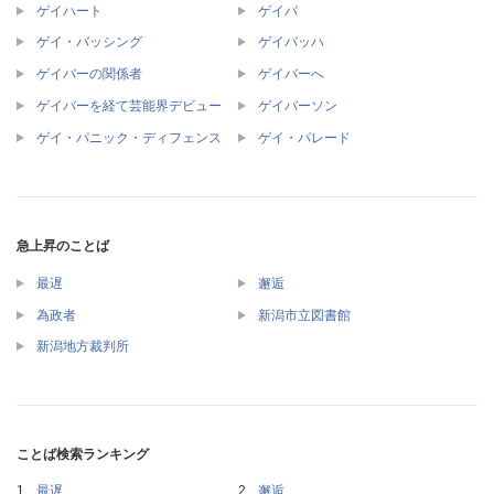
ゲイハート
ゲイバ
ゲイ・バッシング
ゲイバッハ
ゲイバーの関係者
ゲイバーへ
ゲイバーを経て芸能界デビュー
ゲイバーソン
ゲイ・パニック・ディフェンス
ゲイ・パレード
急上昇のことば
最遅
邂逅
為政者
新潟市立図書館
新潟地方裁判所
ことば検索ランキング
最遅
邂逅