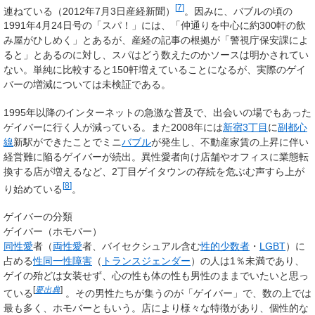
[
7
]
連ねている（2012年7月3日産経新聞）
。因みに、バブルの頃の
1991年4月24日号の「スパ！」には、「仲通りを中心に約300軒の飲
み屋がひしめく」とあるが、産経の記事の根拠が「警視庁保安課によ
ると」とあるのに対し、スパはどう数えたのかソースは明かされてい
ない。単純に比較すると150軒増えていることになるが、実際のゲイ
バーの増減については未検証である。
1995年以降のインターネットの急激な普及で、出会いの場でもあった
ゲイバーに行く人が減っている。また2008年には
新宿3丁目
に
副都心
線
新駅ができたことでミニ
バブル
が発生し、不動産家賃の上昇に伴い
経営難に陥るゲイバーが続出。異性愛者向け店舗やオフィスに業態転
換する店が増えるなど、2丁目ゲイタウンの存続を危ぶむ声すら上が
[
8
]
り始めている
。
ゲイバーの分類
ゲイバー（ホモバー）
同性愛
者（
両性愛
者、バイセクシュアル含む
性的少数者
・
LGBT
）に
占める
性同一性障害
（
トランスジェンダー
）の人は1％未満であり、
ゲイの殆どは女装せず、心の性も体の性も男性のままでいたいと思っ
[
要出典
]
ている
。その男性たちが集うのが「ゲイバー」で、数の上では
最も多く、ホモバーともいう。店により様々な特徴があり、個性的な