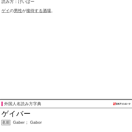
読み方：げいばー
ゲイ
の
男性
が
接待する
酒場
。
外国人名読み方字典
ゲイバー
Gaber； Gabor
名前