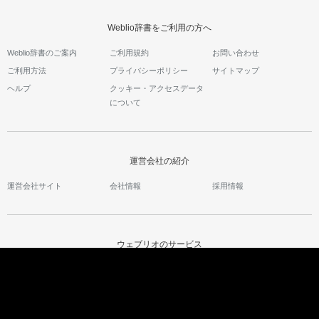
Weblio辞書をご利用の方へ
Weblio辞書のご案内
ご利用規約
お問い合わせ
ご利用方法
プライバシーポリシー
サイトマップ
ヘルプ
クッキー・アクセスデータ
について
運営会社の紹介
運営会社サイト
会社情報
採用情報
ウェブリオのサービス
Weblio国語辞典
インドネシア語辞典
英会話コラム
類語・対義語辞典
タイ語辞典
Weblio英会話
英和辞典・和英辞典
ベトナム語辞典
英語の質問箱