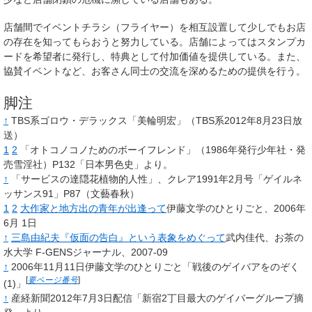
店舗間でイベントチラシ（フライヤー）を相互設置して少しでもお店
の存在を知ってもらおうと努力している。店舗によってはスタンプカ
ードを希望者に発行し、特典として付加価値を提供している。また、
協賛イベントなど、お客さん同士の交流を深めるための提供を行う。
脚注
↑
TBS系ゴロウ・デラックス「美輪明宏」（TBS系2012年8月23日放
送）
1
2
「オトコノコノためのボーイフレンド」（1986年発行少年社・発
売雪淫社）P132「日本男色史」より。
↑
「サービスの達隠花植物的人性」、クレア1991年2月号「ゲイルネ
ッサンス91」P87（文藝春秋）
1
2
大作家と地方出の青年が出逢って
伊藤文学のひとりごと、2006年
6月 1日
↑
三島由紀夫『仮面の告白』という表象をめぐって
武内佳代、お茶の
水大学 F-GENSジャーナル、2007-09
↑
2006年11月11日伊藤文学のひとりごと「戦後のゲイバアをのぞく
[
要ページ番号
]
(1)」
↑
産経新聞2012年7月3日配信「新宿2丁目最大のゲイバーグループ摘