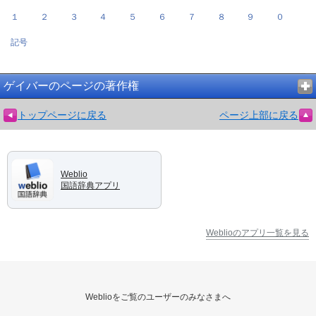
１
２
３
４
５
６
７
８
９
０
記号
ゲイバーのページの著作権
トップページに戻る
ページ上部に戻る
Weblio
国語辞典アプリ
Weblioのアプリ一覧を見る
Weblioをご覧のユーザーのみなさまへ