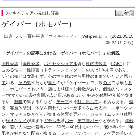
ウィキペディア小見出し辞書
ゲイバー（ホモバー）
出典: フリー百科事典『ウィキペディア（Wikipedia）』 (2021/05/15
09:24 UTC 版)
「ゲイバー」の
記事
における「ゲイバー（
ホモバー
）」の
解説
同性愛者
（
両性愛者
、
バイセクシュアル
含む
性的少数者
・
LGBT
）に
占め
る
性同一性障害
（
トランスジェンダー
）の人は
1％
未満
であり、
ゲイ
の殆どは
女装
せず、
心の性
も体の性も
男性
のままでいたいと
思っ
て
いる。
その男
性たちが
集う
のが「ゲイバー」で、数
の上
では最も
多
く
、
ホモバー
ともいう。店により
様々な
特徴
があり、
個性的な
マスタ
ー
/
ママ
がいる店や
客層
が広い店があるほか、
好み
の
体型
や
年齢
で集ま
る店、
趣味
で集まる店など、
テーマ
性を
打ち出して
いる店もある。
特
徴
・
客層
体型
別…
体型
を
問わない
バー
が
多く
を
占め
るが、スポーツマ
ン・マッチョ好き
ゲイ
が集まる
体育会
専
バー
、ガッチリムッチリ
体型
が
好きな
ゲイ
が集まる
ガチムチ
系
バー
、
デブ専
バー
などがある。
年齢
別
…
若い人
同士
の若専
バー
、
30代
～
40代
中心
の
バー
、
老け専
バー
（
年
配者
が
好きな
年配者
が集まる「フケ・フケバー」と、
フケ専
の
若い人