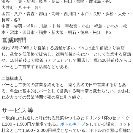
渋谷・千葉・新潟・岐阜・高知・松山・宮崎・鹿児島 - 各5
大井町・八王子 - 各4
函館・八戸・青森・郡山・高崎・西川口・水戸・長野・浜松・大分・
長崎 - 各3
中野・赤羽・浦和・川越 ・川崎・宇都宮・小山・福島・いわき・松
本・沼津・四日市・福井・新大阪・明石・徳島・松江 - 各2
営業時間
概ね18時-20時より営業する店舗が多い。中には正午前後より開店
し、昼食を低価格で提供し、20時前後からはバーとして営業する店舗
や、15時前後より喫茶（カフェ）として開店し、概ね20時前後からは
バーとして営業する店舗などがある。
二部構成店
バーとして夜間の営業を終えると、違う店名で日中営業する店もあ
る。料金は基本的にバーとして営業する時間帯と変わらない。おおむ
ね夕方までの営業時間で夜の店に引き継ぐ。
サービス等
一般的にはお通しと呼ばれる惣菜やつまみとドリンク1杯のセットで
1,200～1,500円が相場である。
ボトルキープ
をしている場合、セット
料金として1,500～2,000円程度となっている。ボトルの金額は店舗に