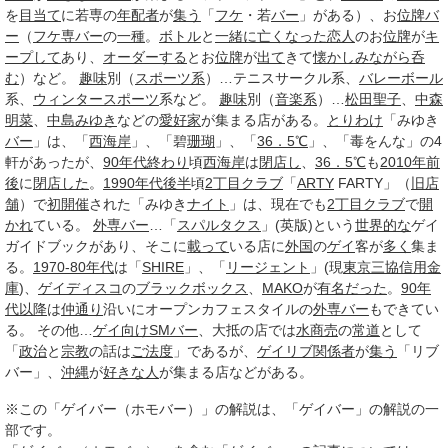
を
目当て
に若専の
年配者
が
集う
「
フケ
・若
バー
」がある）、お
位牌
バ
ー
（
フケ専
バー
の
一種
。
ボトル
と
一緒に
亡くなった
恋人
のお
位牌
が
キ
ープして
あり、
オーダーする
とお
位牌
が
出て
きて
懐かし
みながら
呑
む
）など。
趣味
別（
スポーツ系
）…テニスサークル系、
バレーボール
系、
ウィンタースポーツ
系など。
趣味
別（
音楽系
）…
松田聖子
、
中森
明菜
、
中島みゆき
などの
愛好家
が集まる店がある。
とりわけ
「みゆき
バー
」は、「
西海岸
」、「碧
珊瑚
」、「
36．5℃
」、「毒をんな」の4
軒があったが、
90年代
終わり
頃
西海岸
は
閉店し
、
36．5℃
も
2010年
前
後
に
閉店した
。
1990年代後半
頃
2丁目
クラブ
「
ARTY
FARTY」（
旧店
舗
）で
初開催
された「みゆき
ナイト
」は、現在でも
2丁目
クラブ
で
開
かれ
ている。
外専
バー
…「
スパルタクス
」(英版)という
世界的な
ゲイ
ガイドブックがあり、そこに
載って
いる店に
外国
の
ゲイ
客が
多く
集ま
る。
1970-80年代
は「
SHIRE
」、「
リージェント
」(現
東京三協信用金
庫
)、
ゲイディスコ
の
ブラックボックス
、
MAKO
が
有名だった
。
90年
代以降
は
仲通り
沿いにオープンカフェスタイルの
外専
バー
もできてい
る。 その他…
ゲイ向け
SMバー
、大抵の店では
水商売
の
常道
として
「
政治
と
宗教
の話は
ご法度
」であるが、
ゲイリブ
関係者
が
集う
「リブ
バー」、
沖縄
が
好きな人
が集まる店などがある。
※この「ゲイバー（ホモバー）」の解説は、「ゲイバー」の解説の一
部です。