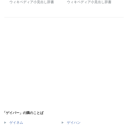
ウィキペディア小見出し辞書
ウィキペディア小見出し辞書
「ゲイバー」の隣のことば
ゲイネム
ゲイハン