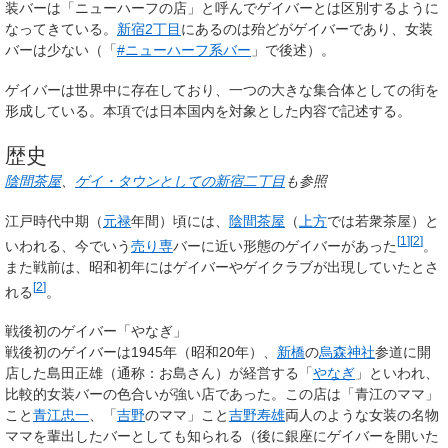
装バーは「ニューハーフの店」と呼んでゲイバーとは区別するように
なってきている。
新宿2丁目
にあるのは殆どがゲイバーであり、女装
バーは少ない（「
#ニューハーフ系バー
」で後述）。
ゲイバーは世界中に存在しており、一つの大きな集合体としての街を
形成している。本項では日本国内を対象とした内容で記述する。
歴史
陰間茶屋
、
ゲイ・タウンとしての新宿二丁目
も参照
江戸時代中期（
元禄
年間）頃には、
陰間茶屋
（
上方
では若衆茶屋）と
[
1
]
[
2
]
いわれる、今でいう
売り専
バーに近い形態のゲイバーがあった
。
また戦前は、昭和初年にはゲイバーやゲイクラブが出現していたとさ
[
2
]
れる
。
戦後初のゲイバー「やなぎ」
戦後初のゲイバーは1945年（昭和20年）、
新橋
の
烏森神社
参道に開
店した島田正雄（通称：お島さん）が経営する「
やなぎ
」といわれ、
比較的女装バーの色合いが強い店であった。この店は「青江のママ」
こと
青江忠一
、「
吉野
のママ」こと
吉野寿雄
両人のような女装の名物
ママを輩出したバーとしても知られる（後に銀座にゲイバー
を開いた