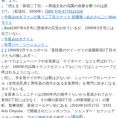
発」より。
↑
『消える「新宿二丁目」―異端文化の花園の命脈を断つのは誰
だ?』（彩流社、2009年）
ISBN
978-4779114106
↑
中島みゆきファンの集う二丁目スナック 碧珊瑚（あおさんご）Web
サイト
↑
Badi1997年4月号に西海岸の広告が出ているが、1998年3月号には
出ていない。
↑
中島みゆきナイト
↑
外専バー「リージェント」
1
2
1994年2月マルコポーロ「普段着のゲイ～ゲイの楽園新宿2丁目ボ
クたちの愉しみ方～」
↑
かつてはニューハーフや女装家は「ゲイボーイ」などと呼ばれてい
たが、1980年代以降トランスセクシュアルについてはニューハーフと
呼ばれるようになった。
↑
但し、非女装ゲイの中には数は少ないが、ニューハーフやシーメー
ル（女性化乳房と男性器の両方がある女装男性）を專門に好きになる
タイプもいる。
↑
女装者コミュニティは1960年代の後半ぐらいから形成されており、
新宿2丁目には少なく、その隣の新宿3丁目（JR新宿駅より）の要
町、歌舞伎町、新宿ゴールデン街にある（2010年10月17日「3331
Arts Chiyoda」で開催されたシンポジウム「ジェンダー・セクシュア
[
要出典
]
リティの媒介」での
三橋順子
氏の発言より
）。