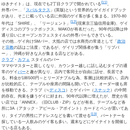
[
11
]
ゆきナイト」は、現在でも2丁目クラブで開かれている
。
外専バー…「
スパルタクス
」(英版)という世界的なゲイガイドブック
があり、そこに載っている店に外国のゲイ客が多く集まる。1970-80
[
12
]
年代は「SHIRE」、「リージェント」
(現東京三協信用金庫)、ゲイ
ディスコのブラックボックス、MAKOが有名だった。90年代以降は仲
通り沿いにオープンカフェスタイルの外専バーもできている。
その他…ゲイ向けSMバー、大抵の店では水商売の常道として「
政治
と
宗教
の話はご法度」であるが、ゲイリブ関係者が集う「リブバ
ー」、沖縄が好きな人が集まる店などがある。
クラブ
・
カフェ
スタイルのバー
ママやマスターと親しくなり、カウンター越しに話し込むタイプの通
常のゲイ
バー
と趣が異なり、店内で客同士が自由に話せ、長居でき
る。料金が1杯500円～とリーズナブルな為、客層は比較的若い。店内
が比較的広く、テーブルや座席の間隔も開いていて、オーダー後も席
を移動できる。クラブ（≒
ディスコ
）とゲイバー（
スナック
）の中間
的存在。拘束を嫌うゲイに好まれ、90年代以降に増えたが、歴史が長
い店では「ANNEX」（旧CLUB・ZIP）などが有名。テーブルなど各
所に3A（アタック・アピール・アポイント）カードとペンが置いてあ
[
13
]
り、タイプの男性にアドレスなどを書いて渡せる
。パートナーを
探している一人飲みのゲイ客も多い。週末などにゲイナイトを開催し
ている店もある。