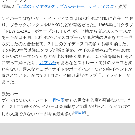
ゲイ・クラブ
詳細は「
日本のゲイ文化#クラブカルチャー、ゲイディスコ
」参照
ゲイバーではないが、ゲイ・ディスコは1970年代には既に存在してお
り、ブラックボックスやMAKOなどが有名だった。1966年にはクラブ
「NEW SAZAE」がオープンしていたが、当時からダンススペースが
あったかは不明。80年代のディスコブームが風営法の改正などで一旦
収束したのと合わせて、2丁目のゲイディスコの多くも姿を消した。
その後90年代以降にクラブが増え始め、ゲイの若者や20代から30代
くらいのリーマンゲイなどが比較的多く集まる。DJが音を鳴らしそれ
に乗って踊ったり、
お立ち台
があるなどストレート向けのクラブと変
わらない。週末などにゲイナイトやボーイハントなどの各イベントが
催されている。かつて2丁目にゲイ向け常設クラブ「ディライト」が
あった。
観光バー
ゲイではないストレート（
異性愛
者）の男女も入店が可能なバー。た
だし2丁目の多くのゲイバーは会員制などの札が貼られ、ゲイの男性
[
要出典
]
しか入店できないバーが今も最も多い
。