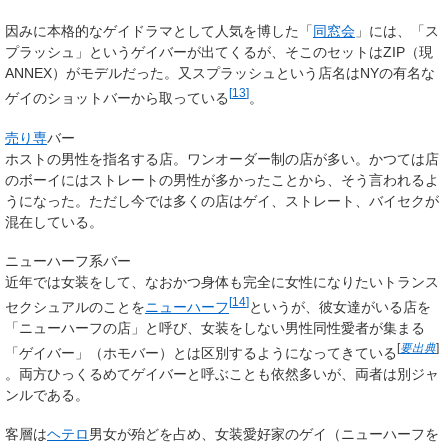
因みに本格的なゲイドラマとして人気を博した「
同窓会
」には、「ス
プラッシュ」というゲイバーが出てくるが、そこのセットはZIP（現
ANNEX）がモデルだった。又スプラッシュという店名はNYの有名な
[
13
]
ゲイのショットバーから取っている
。
売り専
バー
ホストの男性を指名する店。ワンオーダー制の店が多い。かつては店
のボーイにはストレートの男性が多かったことから、そう言われるよ
うになった。ただし今では多くの店はゲイ、ストレート、バイセクが
混在している。
ニューハーフ系バー
近年では女装をして、なおかつ身体も完全に女性になりたいトランス
[
14
]
セクシュアルのことを
ニューハーフ
というが、彼女達がいる店を
「ニューハーフの店」と呼び、女装をしない男性同性愛者が集まる
[
要出典
]
「ゲイバー」（ホモバー）とは区別するようになってきている
。両方ひっくるめてゲイバーと呼ぶことも依然多いが、両者は別ジャ
ンルである。
客層は
ヘテロ
男女が殆どを占め、女装愛好家のゲイ（ニューハーフを