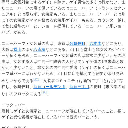
専門に恋愛対象にするゲイ）を除き、ゲイ男性の多くは行かない。ま
たニューハーフの店で働いているのはニューハーフ（トランスセクシ
ュアル）とは限らず、女装家もいる。またニューハーフ・バーとは別
にその女装家がママを務める女装系ゲイバーもある。カウンター越し
で飲む通常のバーと、ショーを提供している「ニューハーフ系ショー
パブ」がある。
ニューハーフ・女装系の店は、東京は
歌舞伎町
、
六本木
などにあり、
大阪は
堂山
のほか
心斎橋
などにある。2丁目も堂山も非女装のゲイバ
ーが多くを占め、ニューハーフ・女装系の店は非常に少ない。その理
由は、女装する人は性同一性障害の人だけでゲイ全体の1％未満と数
が元々少ないこと、非女装の男性同性愛者（ゲイ）の多くはニューハ
ーフ系バーには行かないため、2丁目に店を構えても需要が余り見込
[
15
]
めないからである
。女装者コミュニティは新宿二丁目とは別に存
在し、歌舞伎町、
新宿ゴールデン街
、
新宿三丁目
の要町（末広亭の辺
[
16
]
り）のブロックにある
。
ミックスバー
店員にゲイと女装家とニューハーフが混在しているバーのこと。客に
ゲイと異性愛者が混在しているバーは観光バーという。