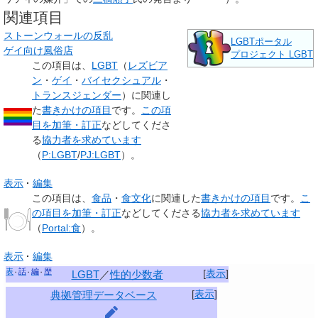
関連項目
ストーンウォールの反乱
LGBTポータル
ゲイ向け風俗店
プロジェクト LGBT
この項目は、
LGBT
（
レズビア
ン
・
ゲイ
・
バイセクシュアル
・
トランスジェンダー
）に関連し
た
書きかけの項目
です。
この項
目を加筆・訂正
などしてくださ
る
協力者を求めています
（
P:LGBT
/
PJ:LGBT
）。
表示
編集
この項目は、
食品
・
食文化
に関連した
書きかけの項目
です。
こ
の項目を加筆・訂正
などしてくださる
協力者を求めています
（
Portal:食
）。
表示
編集
表
話
編
歴
[
表示
]
LGBT
／
性的少数者
[
表示
]
典拠管理データベース