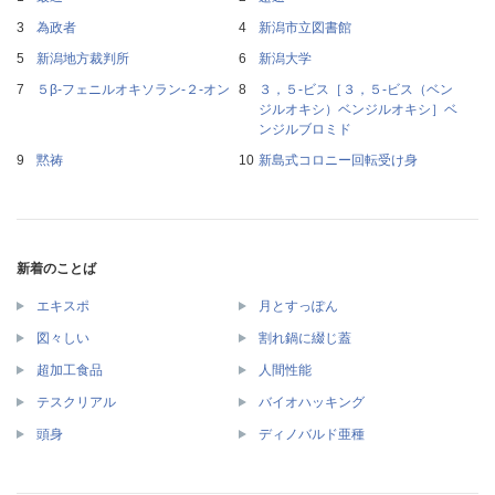
為政者
新潟市立図書館
新潟地方裁判所
新潟大学
５β‐フェニルオキソラン‐２‐オン
３，５‐ビス［３，５‐ビス（ベン
ジルオキシ）ベンジルオキシ］ベ
ンジルブロミド
黙祷
新島式コロニー回転受け身
新着のことば
エキスポ
月とすっぽん
図々しい
割れ鍋に綴じ蓋
超加工食品
人間性能
テスクリアル
バイオハッキング
頭身
ディノバルド亜種