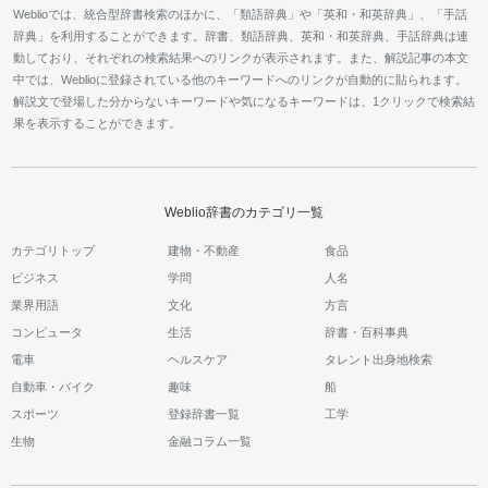
Weblioでは、統合型辞書検索のほかに、「類語辞典」や「英和・和英辞典」、「手話
辞典」を利用することができます。辞書、類語辞典、英和・和英辞典、手話辞典は連
動しており、それぞれの検索結果へのリンクが表示されます。また、解説記事の本文
中では、Weblioに登録されている他のキーワードへのリンクが自動的に貼られます。
解説文で登場した分からないキーワードや気になるキーワードは、1クリックで検索結
果を表示することができます。
Weblio辞書のカテゴリ一覧
カテゴリトップ
建物・不動産
食品
ビジネス
学問
人名
業界用語
文化
方言
コンピュータ
生活
辞書・百科事典
電車
ヘルスケア
タレント出身地検索
自動車・バイク
趣味
船
スポーツ
登録辞書一覧
工学
生物
金融コラム一覧