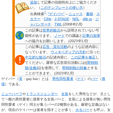
追加
して記事の信頼性向上にご協力くださ
い。
（
このテンプレートの使い方
）
?
出典検索
:
"ゲイバー"
–
ニュース
·
書籍
·
ス
カラー
·
CiNii
·
J-STAGE
·
NDL
·
dlib.jp
·
ジ
ャパンサーチ
·
TWL
(
2008年2月
)
この記事は
世界的観点
から説明されていない
可
能性があります。
ノート
での議論と
記事の加筆
への協力をお願いします。
(
2023年1月
)
この記事は
広告・宣伝活動
のような記述内容に
なっています。
ウィキペディアの方針
に沿った
中立的な観点
の記述内容に、
この記事を修正
し
てください。露骨な広告宣伝活動には
{
{
即時削
除/全般4
}
}
を使用して、
即時削除の対象
とする
ことができます。
(
2023年1月
)
ゲイバー
（
英
：gay bar）とは、
男性
同性愛者
（
ゲイ
）の
バー
（
酒
場
）である。
ニューハーフ
や
トランスジェンダー
、
女装
をした男性などが、主とし
て一般の異性愛者に接客する女装バーと、女装による接客が無い男性
同性愛者（ゲイ）同士が集うバーの2種類がある。厳密な定義はない
が、現在のゲイバーは後者を指すことが多く、
ホモバー
とも呼ぶ。女