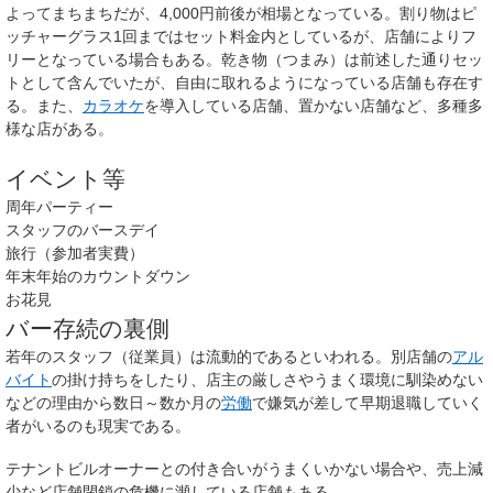
よってまちまちだが、4,000円前後が相場となっている。割り物はピ
ッチャーグラス1回まではセット料金内としているが、店舗によりフ
リーとなっている場合もある。乾き物（つまみ）は前述した通りセッ
トとして含んでいたが、自由に取れるようになっている店舗も存在す
る。また、
カラオケ
を導入している店舗、置かない店舗など、多種多
様な店がある。
イベント等
周年パーティー
スタッフのバースデイ
旅行（参加者実費）
年末年始のカウントダウン
お花見
バー存続の裏側
若年のスタッフ（従業員）は流動的であるといわれる。別店舗の
アル
バイト
の掛け持ちをしたり、店主の厳しさやうまく環境に馴染めない
などの理由から数日～数か月の
労働
で嫌気が差して早期退職していく
者がいるのも現実である。
テナントビルオーナーとの付き合いがうまくいかない場合や、売上減
少など店舗閉鎖の危機に瀕している店舗もある。