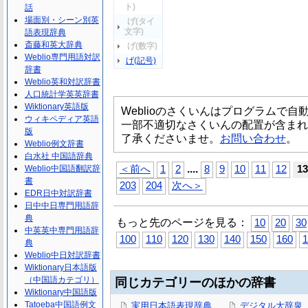
ト)
話
場面別・シーン別英
げ(タイ
文字)
語表現辞典
斎藤和英大辞典
げ(数字)
Weblio専門用語対訳
げ(記号)
辞書
Weblio英和対訳辞書
人口統計学英英辞書
Wiktionary英語版
Weblioのさくいんはプログラムで
ウィキペディア英語
一部不適切なさくいんの配置が含まれ
版
了承くださいませ。
お問い合わせ
。
Weblio例文辞書
白水社 中国語辞典
...
.
Weblio中国語翻訳辞
＜前へ
1
2
8
9
10
11
12
13
書
203
204
次へ＞
EDR日中対訳辞書
日中中日専門用語辞
典
もっと先のページを見る：
10
20
30
中英英中専門用語辞
100
110
120
130
140
150
160
1
典
Weblio中日対訳辞書
Wiktionary日本語版
（中国語カテゴリ）
同じカテゴリーのほかの辞書
Wiktionary中国語版
Tatoeba中国語例文
実用日本語表現辞典
デジタル大辞泉