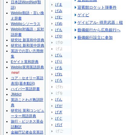
日本語WordNet(類
げま
迎賓館ロケット弾事件
語)
げみ
Weblio類語・言い換
ゲイビ
げむ
え辞書
ゲイビアル- 得意武器：槌
げめ
Weblioシソーラス
Weblio対義語・反対
げも
藝備銀行から広島銀行へ
語辞書
げや
藝備銀行設立に参加
研究社 新英和中辞典
げゆ
研究社 新和英中辞典
げよ
英語での言い方用例
げら
集
げり
Eゲイト英和辞典
Weblio実用英語辞典
げる
new!
げれ
コア・セオリー英語
げろ
表現(基本動詞)
げわ
ハイパー英語辞書
げを
JMdict
げん
英語ことわざ教訓辞
典
げが
研究社 英和コンピュ
げぎ
ーター用語辞典
げぐ
旅行・ビジネス英会
げげ
話翻訳
げご
金融庁記者会見英語