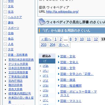
学問
＋
文化
＋
提供 ウィキペディア
URL
http://ja.wikipedia.org/
生活
＋
ヘルスケア
＋
ウィキペディア小見出し辞書 のさくい
趣味
＋
スポーツ
＋
「げ」から始まる用語のさくいん
生物
＋
...
.
食品
＜前へ
1
2
8
9
10
11
12
13
＋
人名
＋
203
204
次へ＞
方言
＋
辞書・百科事典
－
絞込み
芸能・文化
実用日本語表現辞典
げ
芸能・文化人
デジタル大辞泉
げあ
芸能・文学
日本語活用形辞書
げい
文語活用形辞書
芸能・文学上の「苅萱」
げう
丁寧表現の辞書
芸能・放送
げえ
宮内庁用語
難読語辞典
げお
芸能・報道機関
原色大辞典
げか
芸能・ポピュラー音楽・マ
標準案内用図記号
スコミ
げき
外来語の言い換え提
げく
芸能・マスコミ
案