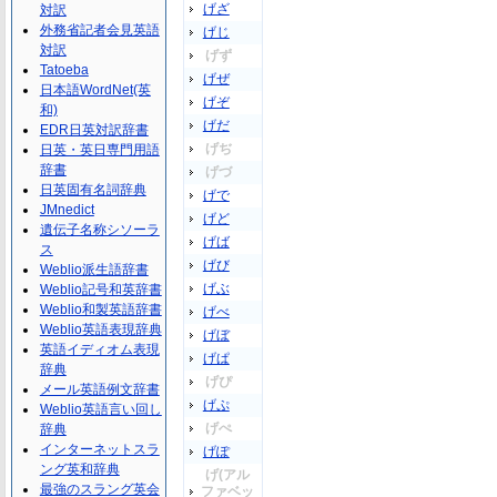
げざ
対訳
外務省記者会見英語
げじ
対訳
げず
Tatoeba
げぜ
日本語WordNet(英
げぞ
和)
げだ
EDR日英対訳辞書
げぢ
日英・英日専門用語
辞書
げづ
日英固有名詞辞典
げで
JMnedict
げど
遺伝子名称シソーラ
げば
ス
げび
Weblio派生語辞書
げぶ
Weblio記号和英辞書
Weblio和製英語辞書
げべ
Weblio英語表現辞典
げぼ
英語イディオム表現
げぱ
辞典
げぴ
メール英語例文辞書
げぷ
Weblio英語言い回し
げぺ
辞典
インターネットスラ
げぽ
ング英和辞典
げ(アル
最強のスラング英会
ファベッ