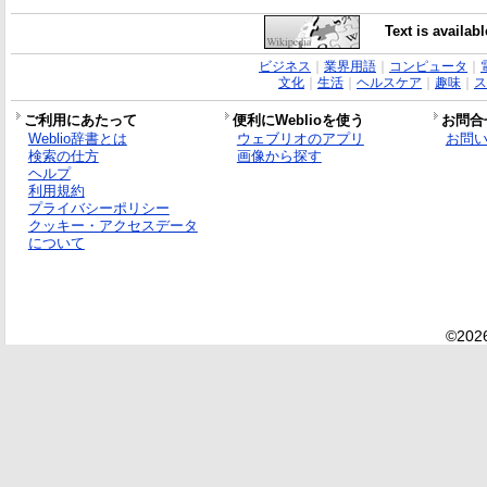
Text is availab
ビジネス
｜
業界用語
｜
コンピュータ
｜
文化
｜
生活
｜
ヘルスケア
｜
趣味
｜
ス
ご利用にあたって
便利にWeblioを使う
お問合
Weblio辞書とは
ウェブリオのアプリ
お問
検索の仕方
画像から探す
ヘルプ
利用規約
プライバシーポリシー
クッキー・アクセスデータ
について
©2026