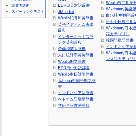
Weblio専門用
EDR日英対訳辞書
語彙力診断
Wiktionary英語
スピーキングテスト
JMnedict
白水社 中国語辞
Weblio記号和英辞書
日中中日専門用
英語イディオム表現
Wiktionary日
辞典
語カテゴリ）
インターネットスラ
韓国語単語辞書
ング英和辞典
インドネシア語
斎藤和英大辞典
Wiktionary日
人口統計学英英辞書
ンス語カテゴリ
Weblio例文辞書
EDR日中対訳辞書
Weblio中日対訳辞書
Tatoeba中国語例文辞
書
インドネシア語辞書
ベトナム語翻訳辞書
学研全訳古語辞典