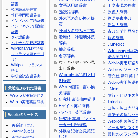
辞書
文語活用形辞書
丁寧表現の辞書
韓国語単語辞書
難読語辞典
原色大辞典
韓日専門用語辞書
外来語の言い換え提
物語要素事典
インドネシア語辞書
案
隠語大辞典
インドネシア語翻訳
外国人名読み方字典
古典文学作品名
辞書
歌舞伎・浄瑠璃外題
タイ語辞書
駅名辞典
ベトナム語翻訳辞書
辞典
JMnedict
Wiktionary日本語版
地名辞典
Wiktionary日
（フランス語カテゴ
名字辞典
語カテゴリ）
リ）
ウィキペディア小見
Weblio実用類語
Wikipediaフランス
出し辞書
Weblioシソーラ
語版
Weblio日本語例文用
研究社 新和英中
学研全訳古語辞典
例辞書
Weblio実用英語
Weblio類語・言い換
最近追加された辞書
JMdict
え辞書
旅行・ビジネス
Weblio実用類語辞典
研究社 新英和中辞典
Tatoeba
Weblio実用英語辞典
Eゲイト英和辞典
日英・英日専門
ハイパー英語辞書
Weblioのサービス
遺伝子名称シソ
研究社 英和コンピュ
Weblio和製英語
ーター用語辞典
英会話コラム
メール英語例文
外務省記者会見英語
Weblio英会話
最強のスラング
対訳
英語の質問箱