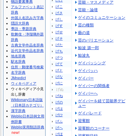
げけ
物語要素事典
芸能・マスメディア
げこ
アルファベット表記
芸能・論壇
辞典
げさ
ゲイのコミュニケーション
外国人名読み方字典
げし
隠語大辞典
芸の種類
げす
季語・季題辞典
げせ
藝の道
歌舞伎・浄瑠璃外題
げそ
辞典
芸のバリエーション
げた
古典文学作品名辞典
鯨波 源一郎
近代文学作品名辞典
げち
鯨波丸
地名辞典
げつ
駅名辞典
ゲイバッシング
げて
住所・郵便番号検索
げと
ゲイバッハ
名字辞典
げな
JMnedict
ゲイバー
げに
ウィキペディア
ゲイバーの関係者
ウィキペディア小見
げぬ
ゲイバーへ
出し辞書
げね
Wiktionary日本語版
ゲイバーを経て芸能界デビ
げの
（日本語カテゴリ）
ュー
げは
漢字辞典
ゲイパレード
げひ
Weblio日本語例文用
迎賓館
げふ
例辞書
Weblio実用類語辞典
げへ
迎賓館のコーナー
new!
げほ
迎賓館目録