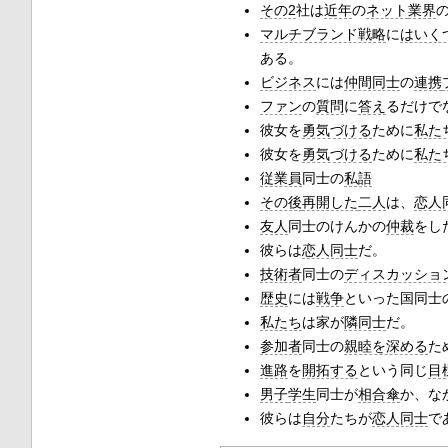
その2
社は
近年
の
ネット
業界
マルチブランド戦略
に
はいく
ある。
ビジネス
には
仲間同士
の
連携
ファン
の
質問
に
答え
るだけで
彼女を
勇気づける
ために
私た
彼女を
勇気づける
ために
私た
従業員
同士の
私語
その後
再開した
二人
は、
恋人
友人
同士のけんかの
仲裁
をし
彼らは
恋人同士
だ。
技術者
同士の
ディスカッショ
歴史
には
戦争
といった国同士
私たち
は家が
隣同士
だ。
参加者
同士の
親睦を深める
た
進路
を
開拓する
という同じ
目
男子
学生
同士が
相合傘
か、な
彼らは
自分
たちが
恋人同士
で