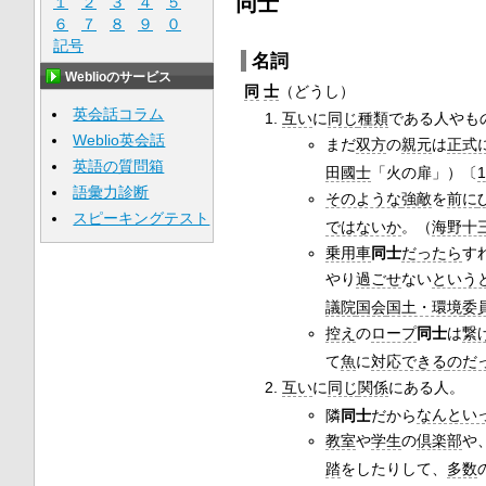
同士
１
２
３
４
５
６
７
８
９
０
記号
名詞
Weblioのサービス
同
士
（どうし）
英会話コラム
互い
に
同じ
種類
である人やも
Weblio英会話
まだ
双方
の
親元
は
正式
英語の質問箱
田國士
「火の扉」）〔
語彙力診断
そのような
強敵
を
前に
スピーキングテスト
ではないか
。（
海野十
乗用車
同士
だったら
す
やり
過ごせ
ない
という
議院
国会
国土・環境
委
控え
の
ロープ
同士
は
繋
て
魚
に
対応できる
のだ
互い
に
同じ
関係
にある人。
隣
同士
だから
なんとい
教室
や
学生
の
倶楽部
や
踏
をしたりして、
多数