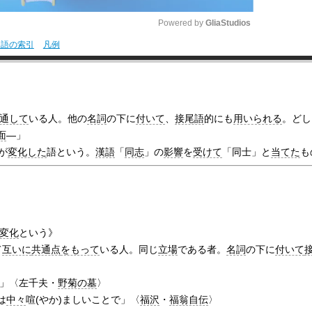
Powered by 
GliaStudios
用語の索引
凡例
M
u
t
通して
いる人。他の
名詞
の下に
付いて
、
接尾語
的にも
用いられる
。どし
e
面
―」
が
変化した
語という。
漢語
「
同志
」の
影響
を
受けて
「同士」と
当てた
も
変化
という》
て
互いに
共通点
をもって
いる人。同じ
立場
である者。
名詞
の下に
付いて
」〈左千夫・
野菊の墓
〉
は
中々
喧(やか)ましいことで」〈
福沢
・
福翁自伝
〉