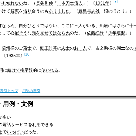
[7]
かも知れない
ね。（
長谷川伸
「
一本刀土俵入
」）〔
1931年
〕
かけて
智恵
を
借り
合うのも
ありました
。（
豊島与志雄
「沼のほとり」）
ばならぬ
、
自分
ひとりで
はない、ここに
三人
がいる、
船底
にはさらに
十
っして心
配そう
な
顔を見せて
はならぬ
のだ。（
佐藤紅緑
「
少年
連盟
」）
、
薩州
様のご
藩士
で、
勤王
討幕
の
志士
の
お一人
で、吉之助様の
同士
なの
[10]
）〔
1935年
〕
詞
に
続けて
接尾辞
的に
使われる
。
索引トップ
用語の索引
・用例・文例
が多い
の
電話サービス
を
利用できる
士
で
いっぱい
だった。