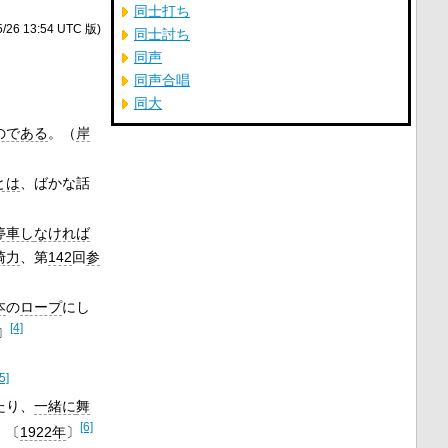
同士打ち
/26 13:54 UTC 版)
同士討ち
同声
同声合唱
同大
のである
。（
岸
とは
、ばかな話
停車し
なければ
崎力
、第
142
回
参
本
の
ロープ
にし
[4]
〕
[5]
たり、
一緒に
舞
[6]
）〔
1922年
〕