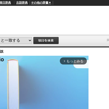
韓日辞典
古語辞典
その他の辞書▼
解説
もっとみる
arrow_forward_ios