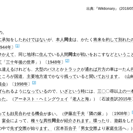
出典:『Wiktionary』 (2018/05
の。
に
承知
をした
わけではない
が、
本人
同士
は、かたく
将来
を
約して
別れた
[1]
1944年
〕
ひかえて
、同じ
地球
に
住んで
いる
人間
同士
が
戦い
をおこすなど
というこ
[2]
三
「
三十
年
後の世
界」）〔
1948年
〕
れ
違える
けれども、
大型
の
バス
とか
トラック
が
通れば
片方
の車は一たん
と
ころが
国道
、
主要地方道
でかなり
残って
いると
聞いて
おります
。（
山
[3]
員会
）〔
1998年
〕
げられ
るよう
になっている
ので、
いざという時
には、
三〇
〇尋以
上の
一
った
。（
アーネスト・ヘミングウェイ
『
老人と海
』）〔石波
杏
訳
2015年
っても
顔
見合わせる
機会
が多い。（
伊藤左千夫
「
隣の嫁
」）〔
1908年
〕
、
宴会
によって、
種々な
異性
同士
が
紹介され
ます。
喋った
り、
遊戯
をし
の中で
先ず
交際
が始り
ます。
（
宮本百合子
「
男女交際
より
家庭生活
へ」