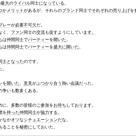
の
最大
の
ライバル
同士
になっている
。
つ
か
メリット
があるが、それらの
ブランド
同士で
それぞれの
売り上げ
を
プレー
が
必要不可欠
だ。
なく、
ファン
同士の
交流
も
促す
ようにしてい
ます。
ち
は
仲間同士
で
パーティー
を
開いた
。
ち
は
仲間同士
で
パーティー
を
盛大に
開いた
。
同士
となった
のです。
た。
ン
を
開いた
。
意見
が
ぶつかり合う
熱い
会議
だった。
の
争い
も
数多く
ある。
めに、
多数
の
皆様
の
ご参加
を
お待ち
して
おります
。
標
を
持った
仲間同士
が
協力する
。
かなか
オツ
な
シチュエーション
だな。
あることを
秘密に
しておいた。