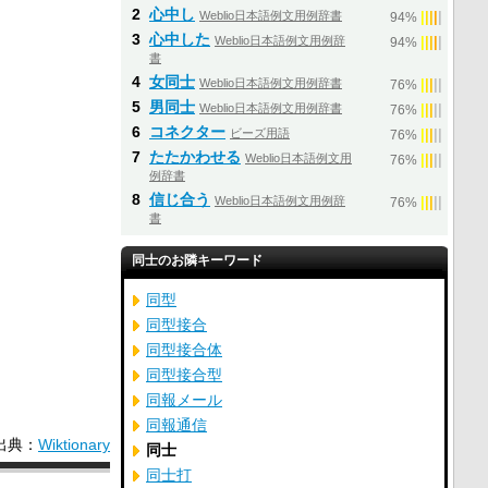
2
心中し
Weblio日本語例文用例辞書
|
|
|
|
|
94%
3
心中した
Weblio日本語例文用例辞
|
|
|
|
|
94%
書
4
女同士
Weblio日本語例文用例辞書
|
|
|
|
|
76%
5
男同士
Weblio日本語例文用例辞書
|
|
|
|
|
76%
6
コネクター
ビーズ用語
|
|
|
|
|
76%
7
たたかわせる
Weblio日本語例文用
|
|
|
|
|
76%
例辞書
8
信じ合う
Weblio日本語例文用例辞
|
|
|
|
|
76%
書
同士のお隣キーワード
同型
同型接合
同型接合体
同型接合型
同報メール
同報通信
出典：
Wiktionary
同士
同士打