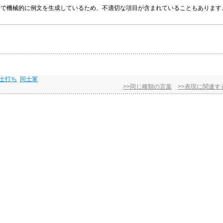
グラムで機械的に例文を生成しているため、不適切な項目が含まれていることもありま
士打ち
同士軍
>>同じ種類の言葉
>>表現に関連す