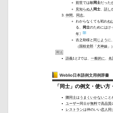
前世
では敵
同士
だった
見知らぬ人
同士
、
話し
仲間
。
同志
。
わからなくても戦わ
ね
る、
同士
のためにはけ
[9]
年
〕
吉之助様と
同じよう
に
（
国枝史郎
「
犬神
娘」
用法
語義
1と2では、
一般的に
、
名
Weblio日本語例文用例辞書
「同士」の例文・使い方
隣同士
は
うまくいかない
こと
ユーザー
同士が
無料
で
高品質
レストラン
は仲のいい
恋人同