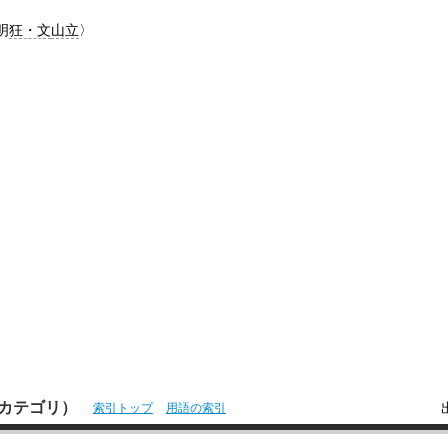
明
狂・文
山立
〉
本語カテゴリ）
索引トップ
用語の索引