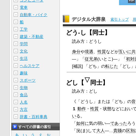
コンピュータ
＋
電車
＋
自動車・バイク
＋
デジタル大辞泉
索引トップ
船
＋
工学
＋
どう‐し【同士】
建築・不動産
＋
読み方：どうし
学問
＋
文化
＋
身分
や
境遇
、
性質
などが
互いに
共
生活
＋
―」「
従兄弟
(いとこ)―」「
初対
ヘルスケア
＋
[補説] 「どち」の
転じた
「どし」
趣味
＋
▽
スポーツ
＋
どし【
同士】
生物
＋
読み方：どし
食品
＋
《「どうし」または「どち」の
音
人名
＋
１
動作
・
性質
・状態などにおい
方言
＋
い
る。
辞書・百科事典
＋
「
如何に
気の弱い―
であった
ろう
すべての辞書の索引
「況(ま)して
大人
―…
貴賤
の
区別
あ
い
う
え
お