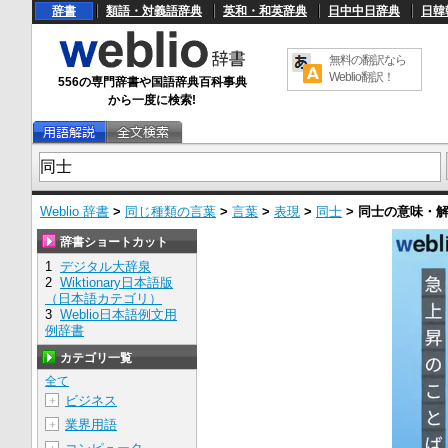
辞書
類語・対義語辞典
英和・和英辞典
日中中日辞典
日韓
無料の翻訳なら
Weblio翻訳！
556の専門辞書や国語辞典百科事典
から一度に検索!
Weblio 辞書
>
同じ種類の言葉
>
言葉
>
表現
>
同士
>
同士
の意味・
辞書ショートカット
1
デジタル大辞泉
2
Wiktionary日本語版
（日本語カテゴリ）
3
Weblio日本語例文用
例辞書
カテゴリ一覧
全て
ビジネス
＋
業界用語
＋