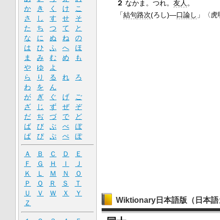
２
なかま。つれ。
友人
。
か
き
く
け
こ
「
結句
路次
(ろし)―
口論し
」〈虎
さ
し
す
せ
そ
た
ち
つ
て
と
な
に
ぬ
ね
の
は
ひ
ふ
へ
ほ
ま
み
む
め
も
や
ゆ
よ
ら
り
る
れ
ろ
わ
を
ん
が
ぎ
ぐ
げ
ご
ざ
じ
ず
ぜ
ぞ
だ
ぢ
づ
で
ど
ば
び
ぶ
べ
ぼ
ぱ
ぴ
ぷ
ぺ
ぽ
Ａ
Ｂ
Ｃ
Ｄ
Ｅ
Ｆ
Ｇ
Ｈ
Ｉ
Ｊ
Ｋ
Ｌ
Ｍ
Ｎ
Ｏ
Ｐ
Ｑ
Ｒ
Ｓ
Ｔ
Ｕ
Ｖ
Ｗ
Ｘ
Ｙ
Wiktionary日本語版（日
Ｚ