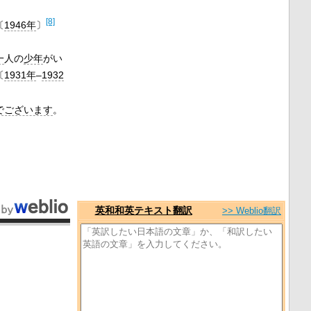
[8]
〔
1946年
〕
一
人の
少年
がい
〔
1931年
–
1932
でございます
。
英和和英テキスト翻訳
>> Weblio翻訳