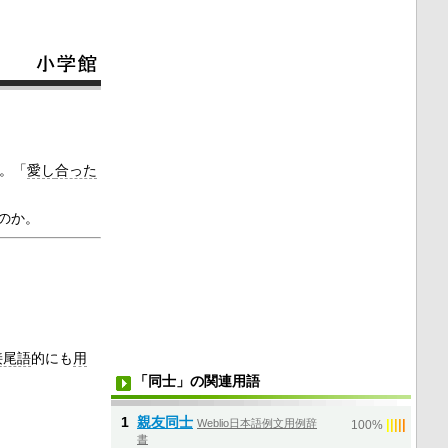
。「
愛し
合った
のか。
接尾語
的にも
用
「同士」の関連用語
1
親友同士
Weblio日本語例文用例辞
|
|
|
|
|
100%
書