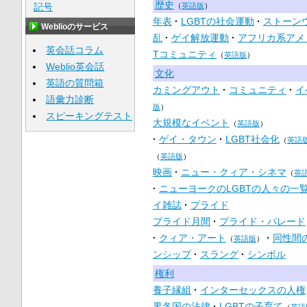
歴史
記号
（
英語版
）
年表
LGBTの社会運動
ストーン
Weblioのサービス
乱
ゲイ解放運動
アフリカ系アメ
英会話コラム
Tコミュニティ
（
英語版
）
Weblio英会話
文化
英語の質問箱
カミングアウト
コミュニティ
イ
語彙力診断
版
）
スピーキングテスト
大規模なイベント
（
英語版
）
ゲイ・タウン
LGBT社会化
（
英語
（
英語版
）
映画
ニュー・クィア・シネマ
（
英
ニューヨークのLGBTの人々の一
イ雑誌
プライド
プライド月間
プライド・パレード
クィア・アート
同性間
（
英語版
）
ンシップ
スラング
シンボル
権利
養子縁組
インターセックスの人権
界各国の法律
LGBTの子育て