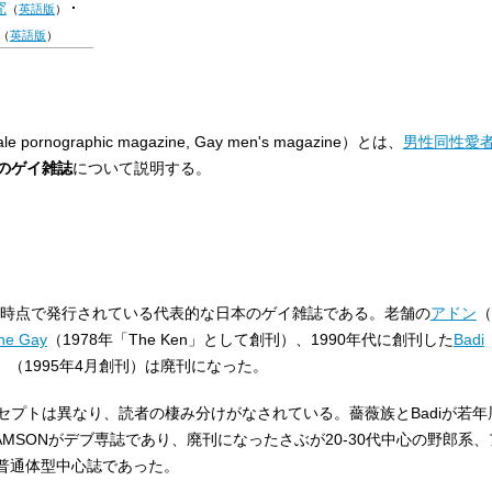
究
（
英語版
）
（
英語版
）
rnographic magazine, Gay men's magazine）とは、
男性同性愛
のゲイ雑誌
について説明する。
1年時点で発行されている代表的な日本のゲイ雑誌である。老舗の
アドン
（
he Gay
（1978年「The Ken」として創刊）、1990年代に創刊した
Badi
）（1995年4月創刊）は廃刊になった。
セプトは異なり、読者の棲み分けがなされている。薔薇族とBadiが若年
AMSONがデブ専誌であり、廃刊になったさぶが20-30代中心の野郎系
・普通体型中心誌であった。