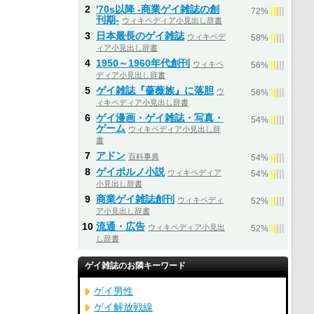
2
'70s以降 -商業ゲイ雑誌の創
|
|
|
|
|
72%
刊期-
ウィキペディア小見出し辞書
3
日本最長のゲイ雑誌
ウィキペデ
|
|
|
|
|
58%
ィア小見出し辞書
4
1950～1960年代創刊
ウィキペ
|
|
|
|
|
56%
ディア小見出し辞書
5
ゲイ雑誌『薔薇族』に落胆
ウ
|
|
|
|
|
56%
ィキペディア小見出し辞書
6
ゲイ漫画・ゲイ雑誌・写真・
|
|
|
|
|
54%
ゲーム
ウィキペディア小見出し辞
書
7
アドン
百科事典
|
|
|
|
|
54%
8
ゲイポルノ小説
ウィキペディア
|
|
|
|
|
54%
小見出し辞書
9
商業ゲイ雑誌創刊
ウィキペディ
|
|
|
|
|
52%
ア小見出し辞書
10
流通・広告
ウィキペディア小見出
|
|
|
|
|
52%
し辞書
ゲイ雑誌のお隣キーワード
ゲイ男性
ゲイ解放戦線