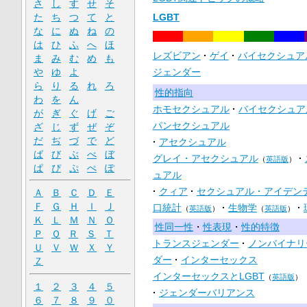
さ
し
す
せ
そ
た
ち
つ
て
と
LGBT
な
に
ぬ
ね
の
は
ひ
ふ
へ
ほ
レズビアン
ゲイ
バイセクシュア
ま
み
む
め
も
や
ゆ
よ
ジェンダー
ら
り
る
れ
ろ
性的指向
わ
を
ん
ホモセクシュアル
バイセクシュア
が
ぎ
ぐ
げ
ご
パンセクシュアル
ざ
じ
ず
ぜ
ぞ
だ
ぢ
づ
で
ど
アセクシュアル
ば
び
ぶ
べ
ぼ
グレイ・アセクシュアル
（
英語版
）
ぱ
ぴ
ぷ
ぺ
ぽ
ュアル
クィア
セクシュアル・アイデン
Ａ
Ｂ
Ｃ
Ｄ
Ｅ
Ｆ
Ｇ
Ｈ
Ｉ
Ｊ
口統計
生物学
（
英語版
）
（
英語版
）
Ｋ
Ｌ
Ｍ
Ｎ
Ｏ
性同一性
・
性表現
・
性的特徴
Ｐ
Ｑ
Ｒ
Ｓ
Ｔ
トランスジェンダー
ノンバイナリ
Ｕ
Ｖ
Ｗ
Ｘ
Ｙ
ダー
インターセックス
Ｚ
インターセックスとLGBT
（
英語版
）
１
２
３
４
５
ジェンダーバリアンス
６
７
８
９
０