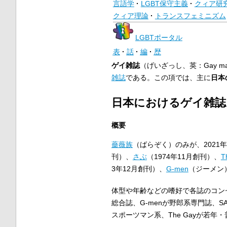
言語学
LGBT保守主義
クィア研
クィア理論
トランスフェミニズム
LGBTポータル
表
話
編
歴
ゲイ雑誌
（げいざっし、英：Gay male po
雑誌
である。この項では、主に
日本
日本におけるゲイ雑誌
概要
薔薇族
（ばらぞく）のみが、202
刊）、
さぶ
（1974年11月創刊）、
T
3年12月創刊）、
G-men
（ジーメン
体型や年齢などの嗜好で各誌のコン
総合誌、G-menが野郎系専門誌、S
スポーツマン系、The Gayが若年