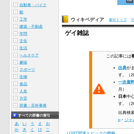
自動車・バイク
＋
船
＋
ウィキペディア
工学
＋
索引トップ
建築・不動産
＋
ゲイ雑誌
学問
＋
文化
＋
生活
＋
ヘルスケア
＋
この記事には
趣味
＋
出典
が
スポーツ
＋
す。
（
2
生物
＋
一次資
食品
＋
月
）
人名
＋
日本
中
方言
＋
す。
（
2
辞書・百科事典
＋
出典検
すべての辞書の索引
p
·
ジャ
あ
い
う
え
お
か
き
く
け
こ
LGBT関連トピックの概略