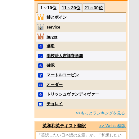
1～10位
11～20位
21～30位
姉とボイン
service
buyer
邂逅
学校法人吉祥寺学園
確認
マートルコービン
オーダー
トリッシュヴァンディヴァー
チョレイ
>>もっとランキングを見る
英和和英テキスト翻訳
>> Weblio翻訳