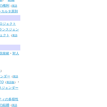
版
）
の権利
（
英語
ャカルタ原則
ロジェクト
ランスジェン
ェクト
（
英語
侶規範
対人
版
）
ェンダー
（
英語
TQ
（
英語版
）
スジェンダー
ティの多様性
の結婚
（
英語