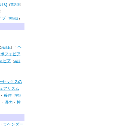
BTQ
（
英語版
）
）
イプ
（
英語版
）
ヘ
（
英語版
）
ズボフォビア
ォビア
（
英語
ーセックスの
ュアリズム
移住
（
英語
暴力
検
）
ラベンダー