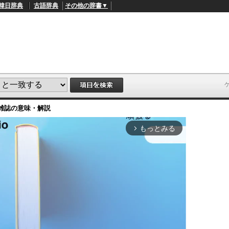
韓日辞典
古語辞典
その他の辞書▼
雑誌
の意味・解説
もっとみる
arrow_forward_ios