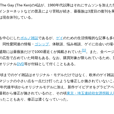
he Gay (The Ken)の4誌が、1980年代以降はそれにサムソンを加え
インターネットなどの普及により苦戦が続き、薔薇族は3度目の復刊を
は現在休刊している。
を中心にした
ポルノ雑誌
であるが、
ゲイ
のための生活情報的な記事も多
、同性愛関連の情報・
ゴシップ
、体験談、悩み相談、ゲイに出会いの場
[
1
]
期には薔薇族だけで1000通近くが掲載されていた
。また、全ページ
の広告で占めていた時期もある。なお、購買対象が限られているため、
オリジナル
DVD
等が付録として付くこともある。
半ば頃までのゲイ雑誌はオリジナル・モデルだけではなく、欧米のゲイ雑
マジックの小さい点を一点だけ打ったような修正しか施されていないこ
80年代後半頃からオリジナルモデルに加え、新作ゲイビデオをグラビア
最初から修正が施されているのと、その頃
東京・埼玉連続幼女誘拐殺人
ったこともあり、修正は濃くなっていった。