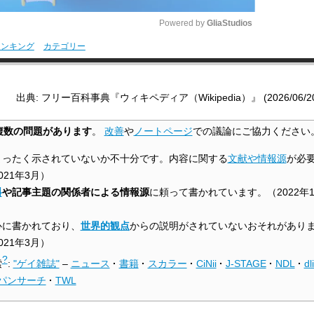
Powered by 
GliaStudios
ランキング
カテゴリー
M
u
出典: フリー百科事典『ウィキペディア（Wikipedia）』 (2026/06/20 1
t
e
複数の問題があります
。
改善
や
ノートページ
での議論にご協力ください
まったく示されていないか不十分です。内容に関する
文献や情報源
が必
021年3月
）
料
や記事主題の関係者による情報源
に頼って書かれています。
（
2022年
心に書かれており、
世界的観点
からの説明がされていないおそれがあり
021年3月
）
?
索
:
"ゲイ雑誌"
–
ニュース
·
書籍
·
スカラー
·
CiNii
·
J-STAGE
·
NDL
·
dl
パンサーチ
·
TWL