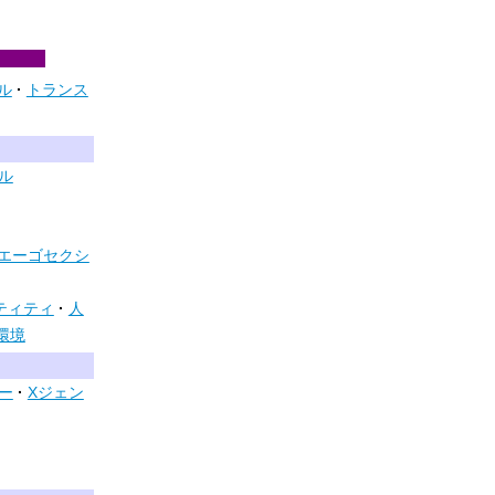
ル
トランス
ル
エーゴセクシ
ティティ
人
環境
ー
Xジェン