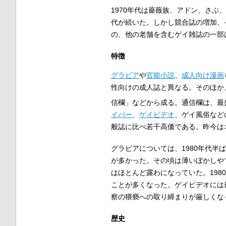
1970年代は薔薇族、アドン、さぶ、T
代が続いた。しかし競合誌の増加、
の、他の老舗を含むゲイ雑誌の一部
特徴
グラビア
や
官能小説
、
成人向け漫画
性向けの成人誌と異なる。そのほか
信欄」などから成る。通信欄は、最盛
イバー
、
ゲイビデオ
、ゲイ風俗など
般誌に比べ若干高価である。昨今は
グラビアについては、1980年代
が多かった。その頃は薄いぼかしや
はほとんど露わになっていた。19
ことが多くなった。ゲイビデオには
察の猥褻への取り締まりが厳しくな
歴史