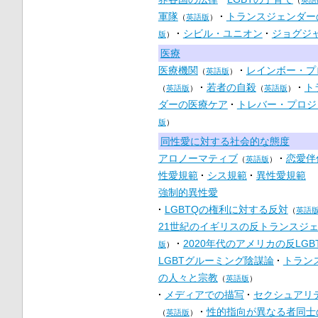
（
英語
軍隊
トランスジェンダー
（
英語版
）
シビル・ユニオン
ジョグジ
版
）
医療
医療機関
レインボー・プ
（
英語版
）
若者の自殺
ト
（
英語版
）
（
英語版
）
ダーの医療ケア
トレバー・プロジ
版
）
同性愛に対する社会的な態度
アロノーマティブ
恋愛伴
（
英語版
）
性愛規範
シス規範
異性愛規範
強制的異性愛
LGBTQの権利に対する反対
（
英語
21世紀のイギリスの反トランスジ
2020年代のアメリカの反LGB
版
）
LGBTグルーミング陰謀論
トラン
の人々と宗教
（
英語版
）
メディアでの描写
セクシュアリ
性的指向が異なる者同士
（
英語版
）