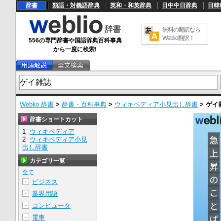
辞書
類語・対義語辞典
英和・和英辞典
日中中日辞典
日韓
無料の翻訳なら
Weblio翻訳！
556の専門辞書や国語辞典百科事典
から一度に検索!
Weblio 辞書
>
辞書・百科事典
>
ウィキペディア小見出し辞書
>
ゲイ
辞書ショートカット
1
ウィキペディア
2
ウィキペディア小見
出し辞書
カテゴリ一覧
全て
ビジネス
＋
業界用語
＋
コンピュータ
＋
電車
＋