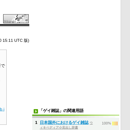
5:11 UTC 版)
。
要で
1
ま
ib.j
「ゲイ雑誌」の関連用語
1
日本国外におけるゲイ雑誌
ウ
|
|
|
|
|
100%
ィキペディア小見出し辞書