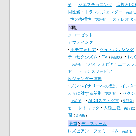
クエスチョニング
宗教とLG
版
）
同性愛
トランスジェンダー
（
英語版
性の多様性
ステレオタ
（
英語版
）
問題
クローゼット
アウティング
ホモフォビア
ゲイ・バッシング
テロセクシズム
DV
レ
（
英語版
）
バイフォビア
エースフ
（
英語版
）
トランスフォビア
版
）
反ジェンダー運動
ノンバイナリーへの差別
インタ
人々に対する差別
セクシ
（
英語版
）
AIDSスティグマ
（
英語版
）
（
英語版
）
レトリック
人種主義
版
）
（
英語版
閲
（
英語版
）
学問
と
ディスクール
レズビアン・フェミニズム
（
英語版
）