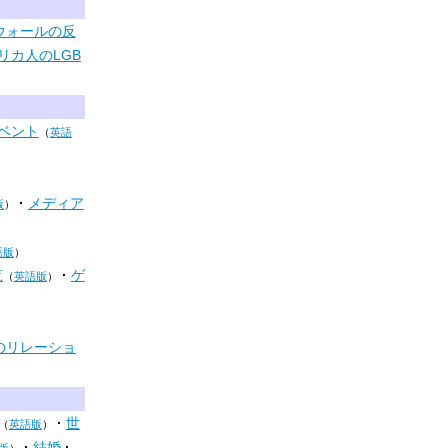
ウォールの反
リカ人のLGB
ベント
（
英語
メディア
版
）
語版
）
覧
ゲ
（
英語版
）
のリレーショ
世
（
英語版
）
結婚