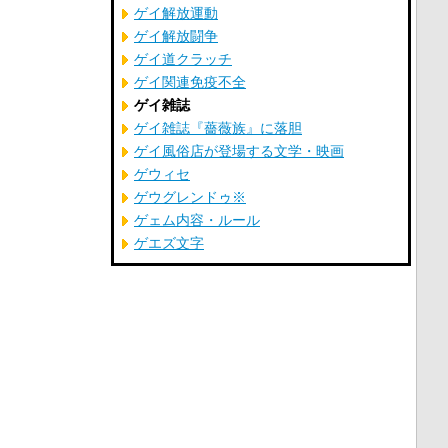
ゲイ解放運動
ゲイ解放闘争
ゲイ道クラッチ
ゲイ関連免疫不全
ゲイ雑誌
ゲイ雑誌『薔薇族』に落胆
ゲイ風俗店が登場する文学・映画
ゲウィセ
ゲウグレンドゥ※
ゲェム内容・ルール
ゲエズ文字