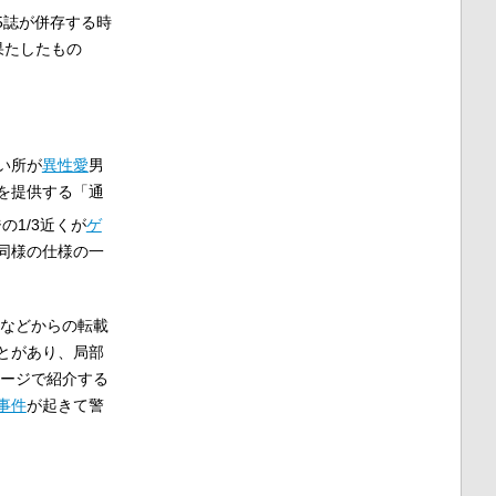
た5誌が併存する時
果たしたもの
い所が
異性愛
男
を提供する「通
の1/3近くが
ゲ
同様の仕様の一
誌などからの転載
とがあり、局部
ページで紹介する
事件
が起きて警