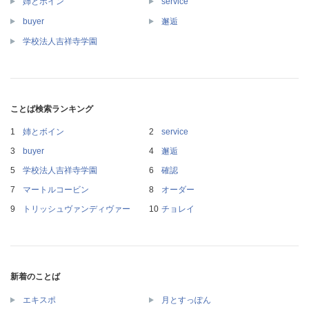
姉とボイン
service
buyer
邂逅
学校法人吉祥寺学園
ことば検索ランキング
姉とボイン
service
buyer
邂逅
学校法人吉祥寺学園
確認
マートルコービン
オーダー
トリッシュヴァンディヴァー
チョレイ
新着のことば
エキスポ
月とすっぽん