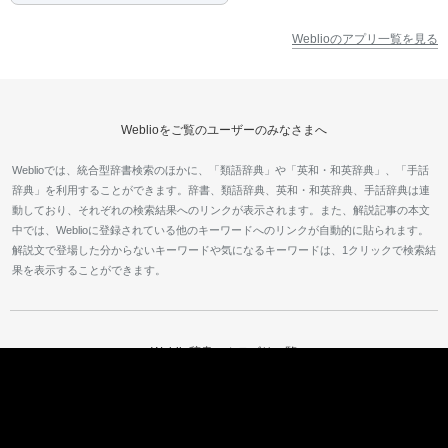
Weblioのアプリ一覧を見る
Weblioをご覧のユーザーのみなさまへ
Weblioでは、統合型辞書検索のほかに、「類語辞典」や「英和・和英辞典」、「手話
辞典」を利用することができます。辞書、類語辞典、英和・和英辞典、手話辞典は連
動しており、それぞれの検索結果へのリンクが表示されます。また、解説記事の本文
中では、Weblioに登録されている他のキーワードへのリンクが自動的に貼られます。
解説文で登場した分からないキーワードや気になるキーワードは、1クリックで検索結
果を表示することができます。
Weblio辞書のカテゴリ一覧
カテゴリトップ
建物・不動産
食品
ビジネス
学問
人名
業界用語
文化
方言