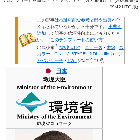
出典: フリー百科事典『ウィキペディア（Wikipedia）』 (2026/06/29
09:42 UTC 版)
この記事は
検証可能
な
参考文献や出典
が全
く示されていないか、不十分です。
出典を
追加
して記事の信頼性向上にご協力くださ
い。
（
このテンプレートの使い方
）
?
出典検索
:
"環境大臣"
–
ニュース
·
書籍
·
ス
カラー
·
CiNii
·
J-STAGE
·
NDL
·
dlib.jp
·
ジ
ャパンサーチ
·
TWL
(
2021年11月
)
日本
環境大臣
Minister of the Environment
環境省ロゴマーク