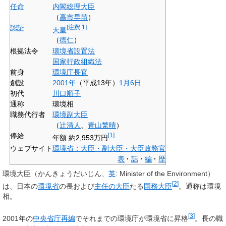
任命
内閣総理大臣
（
高市早苗
）
認証
[
注釈 1
]
天皇
（
徳仁
）
根拠法令
環境省設置法
国家行政組織法
前身
環境庁長官
創設
2001年
（平成13年）
1月6日
初代
川口順子
通称
環境相
職務代行者
環境副大臣
（
辻清人
、
青山繁晴
）
俸給
[
1
]
年額 約2,953万円
ウェブサイト
環境省：大臣・副大臣・大臣政務官
表
話
編
歴
環境大臣
（かんきょうだいじん、
英
:
Minister of the Environment
）
[
2
]
は、日本の
環境省
の長および
主任の大臣
たる
国務大臣
。通称は
環境
相
。
[
3
]
2001年の
中央省庁再編
でそれまでの環境庁が環境省に昇格
。長の職