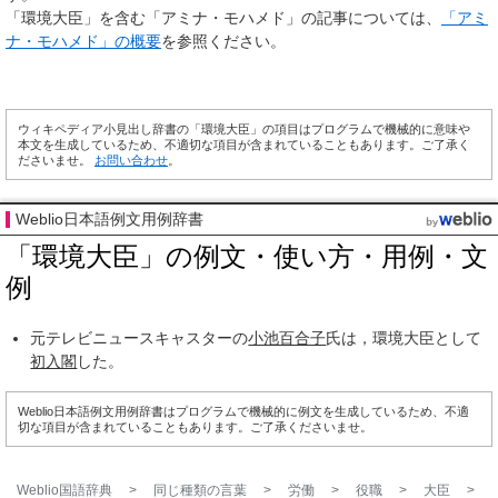
「環境大臣」を含む「アミナ・モハメド」の記事については、
「アミ
ナ・モハメド」の概要
を参照ください。
ウィキペディア小見出し辞書の「環境大臣」の項目はプログラムで機械的に意味や
本文を生成しているため、不適切な項目が含まれていることもあります。ご了承く
ださいませ。
お問い合わせ
。
Weblio日本語例文用例辞書
「環境大臣」の例文・使い方・用例・文
例
元テレビニュースキャスターの
小池百合子
氏は，環境大臣として
初入閣
した。
Weblio日本語例文用例辞書はプログラムで機械的に例文を生成しているため、不適
切な項目が含まれていることもあります。ご了承くださいませ。
Weblio国語辞典
>
同じ種類の言葉
>
労働
>
役職
>
大臣
>