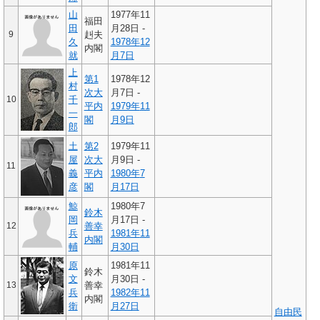
山
1977年11
福田
田
月28日 -
9
赳夫
久
1978年
12
内閣
就
月7日
上
第1
1978年12
村
次大
月7日 -
10
千
平内
1979年
11
一
閣
月9日
郎
土
第2
1979年11
屋
次大
月9日 -
11
義
平内
1980年
7
彦
閣
月17日
鯨
1980年7
鈴木
岡
月17日 -
12
善幸
兵
1981年
11
内閣
輔
月30日
原
1981年11
鈴木
文
月30日 -
13
善幸
兵
1982年
11
内閣
衛
月27日
自由民