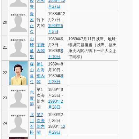
俊
内閣
1988年
12
夫
月27日
青
1988年12
木
竹下
月27日 -
20
正
内閣
1989年
6
久
月3日
山
1989年6
1989年7月11日以降、地球
崎
宇野
月3日 -
環境問題担当（以降、福田
21
竜
内閣
1989年
8
康夫内閣の鴨下一郎大臣ま
男
月10日
で同様）
森
第1
1989年8
山
次海
月10日 -
22
眞
部内
1989年
8
弓
閣
月25日
第1
1989年8
志
次海
月25日 -
23
賀
部内
1990年
2
節
閣
月28日
北
第2
1990年2
川
次海
月28日 -
24
石
部内
1990年
12
松
閣
月29日