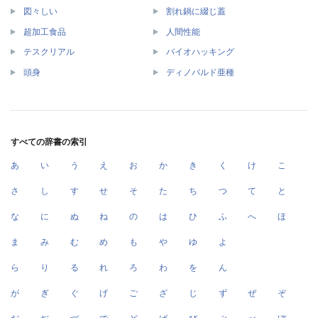
図々しい
割れ鍋に綴じ蓋
超加工食品
人間性能
テスクリアル
バイオハッキング
頭身
ディノバルド亜種
すべての辞書の索引
あ
い
う
え
お
か
き
く
け
こ
さ
し
す
せ
そ
た
ち
つ
て
と
な
に
ぬ
ね
の
は
ひ
ふ
へ
ほ
ま
み
む
め
も
や
ゆ
よ
ら
り
る
れ
ろ
わ
を
ん
が
ぎ
ぐ
げ
ご
ざ
じ
ず
ぜ
ぞ