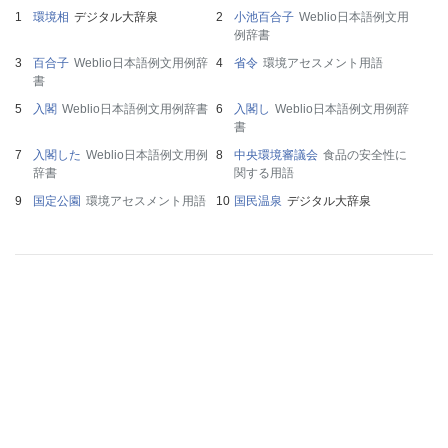
環境相
デジタル大辞泉
小池百合子
Weblio日本語例文用
例辞書
百合子
Weblio日本語例文用例辞
省令
環境アセスメント用語
書
入閣
Weblio日本語例文用例辞書
入閣し
Weblio日本語例文用例辞
書
入閣した
Weblio日本語例文用例
中央環境審議会
食品の安全性に
辞書
関する用語
国定公園
環境アセスメント用語
国民温泉
デジタル大辞泉