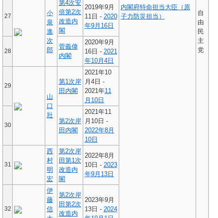
第4次安
2019年9月
内閣府特命担当大臣（原
倍第2次
小
自
27
11日 -
2020
子力防災担当）
改造内
泉
由
年
9月16日
閣
進
民
次
主
2020年9月
菅義偉
郎
党
28
16日 -
2021
内閣
年
10月4日
2021年10
第1次岸
月4日 -
29
田内閣
2021年
11
山
月10日
口
2021年11
壯
第2次岸
月10日 -
30
田内閣
2022年
8月
10日
西
第2次岸
2022年8月
村
田第1次
31
10日 -
2023
明
改造内
年
9月13日
宏
閣
伊
第2次岸
藤
2023年9月
田第2次
32
信
13日 -
2024
改造内