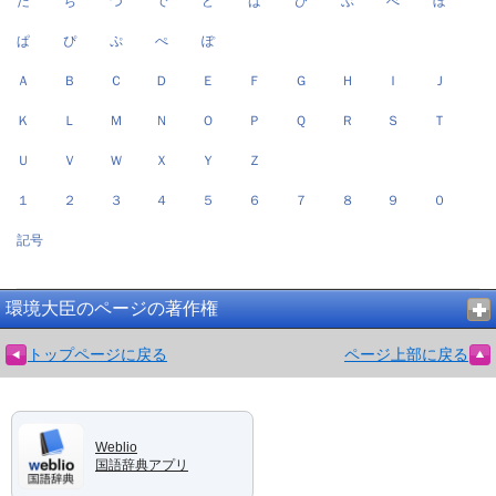
だ
ぢ
づ
で
ど
ば
び
ぶ
べ
ぼ
ぱ
ぴ
ぷ
ぺ
ぽ
Ａ
Ｂ
Ｃ
Ｄ
Ｅ
Ｆ
Ｇ
Ｈ
Ｉ
Ｊ
Ｋ
Ｌ
Ｍ
Ｎ
Ｏ
Ｐ
Ｑ
Ｒ
Ｓ
Ｔ
Ｕ
Ｖ
Ｗ
Ｘ
Ｙ
Ｚ
１
２
３
４
５
６
７
８
９
０
記号
環境大臣のページの著作権
トップページに戻る
ページ上部に戻る
Weblio
国語辞典アプリ