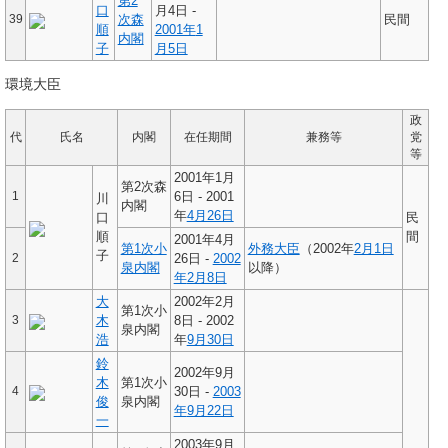
第2
口
月4日 -
39
次森
民間
順
2001年
1
内閣
子
月5日
環境大臣
政
代
氏名
内閣
在任期間
兼務等
党
等
2001年1月
第2次森
1
6日 - 2001
川
内閣
年
4月26日
口
民
順
間
2001年4月
第1次小
外務大臣
（2002年
2月1日
子
2
26日 -
2002
泉内閣
以降）
年
2月8日
大
2002年2月
第1次小
3
木
8日 - 2002
泉内閣
浩
年
9月30日
鈴
2002年9月
木
第1次小
4
30日 -
2003
俊
泉内閣
年
9月22日
一
2003年9月