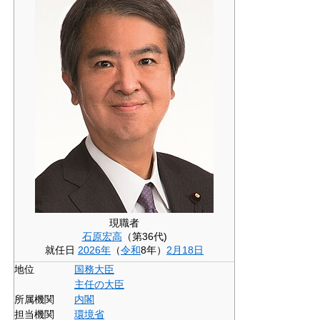
現職者
石原宏高
（第36代)
就任日
2026年
（
令和
8年）
2月18日
地位
国務大臣
主任の大臣
所属機関
内閣
担当機関
環境省