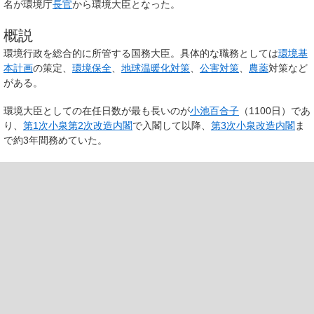
名が環境庁
長官
から環境大臣となった。
概説
環境行政を総合的に所管する国務大臣。具体的な職務としては
環境基
本計画
の策定、
環境保全
、
地球温暖化対策
、
公害対策
、
農薬
対策など
がある。
環境大臣としての在任日数が最も長いのが
小池百合子
（1100日）であ
り、
第1次小泉第2次改造内閣
で入閣して以降、
第3次小泉改造内閣
ま
で約3年間務めていた。