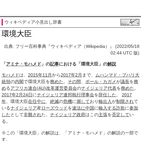
ウィキペディア小見出し辞書
環境大臣
出典: フリー百科事典『ウィキペディア（Wikipedia）』 (2022/05/18
02:44 UTC 版)
「
アミナ・モハメド
」の
記事
における「環境大臣」の
解説
モハメド
は、
2015年11月
から
2017年2月
まで、
ムハンマド・ブハリ
大
統領
の
内閣
で環境大臣を
務めた
。
その間
、
ポール・カガメ
が
議長
を
務
め
る
アフリカ連合
(
AU
)
改革
運営委員会
の
ナイジェリア代表
を
務めた
。
2017年2月
24日
に
ナイジェリア連邦
執行
理事会
を
辞任した
。
2017
年
、環境大臣
在任
中に
、
絶滅
の
危機
に
瀕して
おり
輸出入
が
制限され
て
いる
ナイジェリア
産
ローズウッド
を
違法に
中国
に
輸入する
詐欺
に
参加
した
として
非難され
た。
ナイジェリア
政府
はこの
主張
を
否定して
い
る。
※この「環境大臣」の解説は、「アミナ・モハメド」の解説の一部で
す。