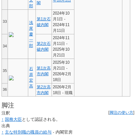
太
年
10月1日
閣
郎
2024年10
第1次石
月1日 -
33
浅
破内閣
2024年11
尾
月11日
慶
2024年11
一
第2次石
月11日 -
郎
34
破内閣
2025年10
月21日
2025年10
第1次高
月21日 -
石
35
市内閣
2026年2月
原
18日
宏
高
第2次高
2026年2月
36
市内閣
18日 - 現職
脚注
注釈
[
脚注の使い方
]
↑
国務大臣
として認証される。
出典
↑
主な特別職の職員の給与
- 内閣官房