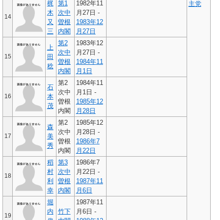
梶
第1
1982年11
主党
木
次中
月27日 -
14
又
曽根
1983年
12
三
内閣
月27日
第2
1983年12
上
次中
月27日 -
15
田
曽根
1984年
11
稔
内閣
月1日
第2
1984年11
石
次中
月1日 -
16
本
曽根
1985年
12
茂
内閣
月28日
第2
1985年12
森
次中
月28日 -
17
美
曽根
1986年
7
秀
内閣
月22日
稻
第3
1986年7
村
次中
月22日 -
18
利
曽根
1987年
11
幸
内閣
月6日
堀
1987年11
内
竹下
月6日 -
19