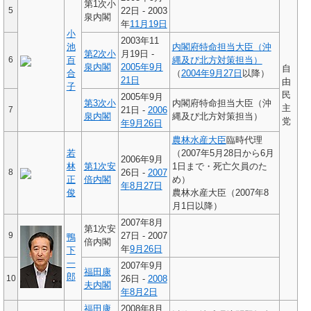
第1次小
5
22日 - 2003
泉内閣
年
11月19日
小
2003年11
池
内閣府特命担当大臣（沖
第2次小
月19日 -
6
百
縄及び北方対策担当）
泉内閣
2005年
9月
自
合
（
2004年
9月27日
以降）
21日
由
子
民
2005年9月
第3次小
内閣府特命担当大臣（沖
主
7
21日 -
2006
泉内閣
縄及び北方対策担当）
党
年
9月26日
農林水産大臣
臨時代理
若
（2007年5月28日から6月
2006年9月
林
第1次安
1日まで・死亡欠員のた
8
26日 -
2007
正
倍内閣
め）
年
8月27日
俊
農林水産大臣（2007年8
月1日以降）
2007年8月
第1次安
9
27日 - 2007
鴨
倍内閣
年
9月26日
下
一
2007年9月
福田康
郎
10
26日 -
2008
夫内閣
年
8月2日
福田康
2008年8月