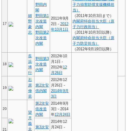
野田内
子力損害賠償支援機構担
閣
当）
細
野田第1
（2011年10月3日まで）
2011年9月
野
次改造
内閣府特命担当大臣（原
17
2日 -
2012
豪
内閣
子力行政担当）
年
10月1日
志
野田第2
（2011年10月3日以降）
次改造
内閣府特命担当大臣（原
内閣
子力防災担当）
（2012年9月19日以降）
長
2012年10
野田第3
浜
月1日 -
18
次改造
博
2012年
12
内閣
行
月26日
石
2012年12
原
第2次安
月26日 -
19
伸
倍内閣
2014年
9月
晃
3日
第2次安
2014年9月
20
倍改造
3日 - 2014
望
内閣
年
12月24日
月
2014年12
義
第3次安
月24日 -
夫
21