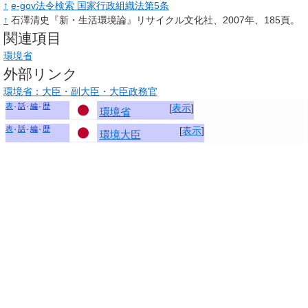
↑
e-gov法令検索 国家行政組織法第5条
↑
石澤清史『新・生活環境論』リサイクル文化社、2007年、185頁。
関連項目
環境省
外部リンク
環境省：大臣・副大臣・大臣政務官
表
話
編
歴
[
表示
]
環境省
表
話
編
歴
[
表示
]
環境大臣