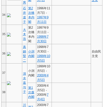
閣
月7日
主党
男
石
第2
1996年11
井
次橋
月7日 -
34
道
本内
1997年
9
子
閣
月11日
第2
1997年9
大
次橋
月11日 -
35
木
本内
1998年
7
浩
閣
月30日
真
1998年7
鍋
小渕
月30日 -
自由民
36
賢
内閣
1999年
10
主党
二
月5日
1999年10
小渕
月5日 -
37
清
内閣
2000年
4
水
月5日
嘉
2000年4
与
第1
月5日 -
子
38
次森
2000年
7
内閣
月4日
川
2000年7