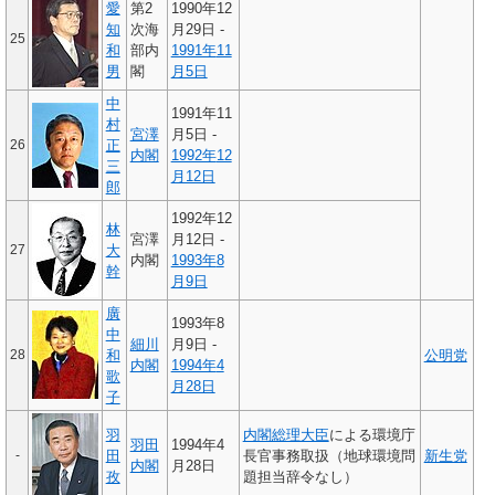
愛
第2
1990年12
知
次海
月29日 -
25
和
部内
1991年
11
男
閣
月5日
中
1991年11
村
宮澤
月5日 -
26
正
内閣
1992年
12
三
月12日
郎
1992年12
林
宮澤
月12日 -
27
大
内閣
1993年
8
幹
月9日
廣
1993年8
中
細川
月9日 -
28
和
公明党
内閣
1994年
4
歌
月28日
子
羽
内閣総理大臣
による環境庁
羽田
1994年4
-
田
長官事務取扱（地球環境問
新生党
内閣
月28日
孜
題担当辞令なし）