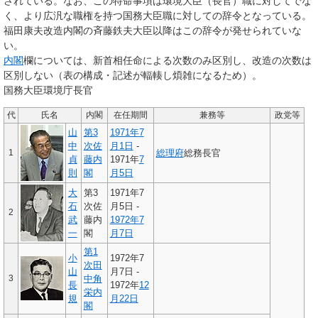
されている。なお、この特命事項は環境大臣（長官）職に対してでな
く、より広汎な職権を持つ国務大臣職に対しての辞令となっている。
福田康夫改造内閣の斉藤鉄夫大臣以降はこの辞令が発せられていな
い。
内閣
欄については、新首相任命による次数のみ区別し、改造の次数は
区別しない（表の構成・記述が輻輳し煩雑になるため）。
国務大臣環境庁長官
代
氏名
内閣
在任期間
兼務等
政党等
山
第3
1971年
7
中
次佐
月1日
-
1
総理府
総務長官
貞
藤内
1971年
7
則
閣
月5日
大
第3
1971年7
石
次佐
月5日 -
2
武
藤内
1972年
7
一
閣
月7日
第1
小
1972年7
次田
山
月7日 -
3
中角
長
1972年
12
栄内
規
月22日
閣