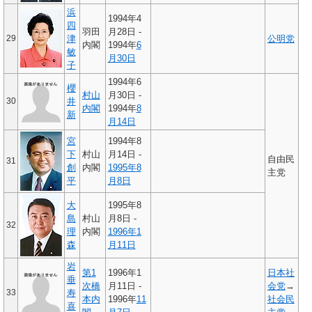
浜
1994年4
四
羽田
月28日 -
29
津
公明党
内閣
1994年
6
敏
月30日
子
1994年6
櫻
村山
月30日 -
30
井
内閣
1994年
8
新
月14日
宮
1994年8
下
村山
月14日 -
自由民
31
創
内閣
1995年
8
主党
平
月8日
大
1995年8
島
村山
月8日 -
32
理
内閣
1996年
1
森
月11日
岩
第1
1996年1
日本社
垂
次橋
月11日 -
会党
→
33
寿
本内
1996年
11
社会民
喜