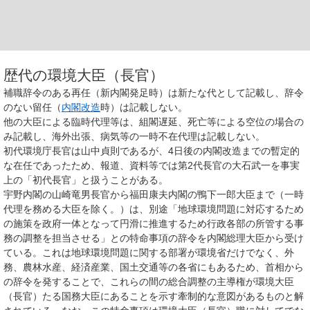
歴代の環境大臣（長官）
補職辞令のある再任（新内閣発足時）は新たな代として記載し、辞令
のない留任（
内閣改造
時）は記載しない。
他の大臣による臨時代理等は、組閣遅延、死亡等による空位の場合の
み記載し、海外出張、病気等の一時不在代理は記載しない。
初代環境庁長官は山中貞則であるが、4日後の内閣改造までの暫定的
な在任であったため、報道、資料等では第2代長官の大石武一を事実
上の「初代長官」と扱うことがある。
宇野内閣の山崎竜男長官から福田康夫内閣の鴨下一郎大臣まで（一時
代理を務める大臣を除く。）は、別途「地球環境問題に対応するため
の施策を政府一体となって円滑に推進するため行政各部の所管する事
務の調整を担当させる」との特命事項の辞令を内閣総理大臣から受け
ている。これは地球環境問題に関する部署が環境省だけでなく、外
務、農林水産、経済産業、国土交通等の各省にもあるため、首相から
の辞令を発することで、これらの間の総合調整の主導権が環境大臣
（長官）たる国務大臣にあることを示す牽制的な意図があるものと解