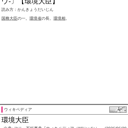
ウ‐〕【環境大臣】
読み方：かんきょうだいじん
国務大臣
の一。
環境省
の長。
環境相
。
ウィキペディア
環境大臣