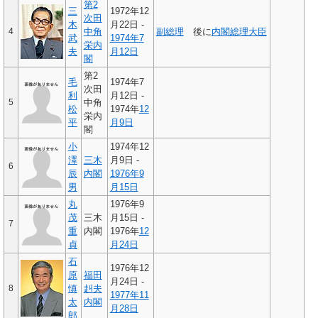
第2
三
1972年12
次田
木
月22日 -
4
中角
副総理
後に
内閣総理大臣
武
1974年
7
栄内
夫
月12日
閣
第2
毛
1974年7
次田
利
月12日 -
5
中角
松
1974年
12
栄内
平
月9日
閣
小
1974年12
澤
三木
月9日 -
6
辰
内閣
1976年
9
男
月15日
丸
1976年9
茂
三木
月15日 -
7
重
内閣
1976年
12
貞
月24日
石
1976年12
原
福田
月24日 -
8
慎
赳夫
1977年
11
太
内閣
月28日
郎