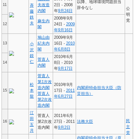
以降、地球環境問題担当
11
夫改造
2日 - 2008
斉
辞令なし
公
内閣
年
9月24日
藤
明
鉄
2008年9月
党
麻生内
夫
12
24日 -
2009
閣
年
9月16日
鳩山由
2009年9月
13
紀夫内
16日 -
2010
小
閣
年
6月8日
沢
鋭
2010年6月
菅直人
仁
14
8日 - 2010
内閣
年
9月17日
菅直人
第1次改
松
2010年9月
造内閣
内閣府特命担当大臣（防
15
本
17日 -
2011
菅直人
災担当）
龍
年
6月27日
第2次改
造内閣
江
菅直人
2011年6月
田
民
16
第2次改
27日 - 2011
法務大臣
五
主
造内閣
年
9月2日
月
党
内閣府特命担当大臣（原