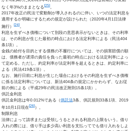
[
25
]
なく年3%のままとなる
。
2017年改正の民法で変動制が導入されるのに伴い、いつの法定利息を
適用するか明確にするための規定が設けられた（2020年4月1日法律
[
24
]
施行）
。
利息を生ずべき債権について別段の意思表示がないときは、その利率
は、その利息が生じた最初の時点における法定利率による（民法404
条1項）。
金銭の給付を目的とする債務の不履行については、その損害賠償の額
は、債務者が遅滞の責任を負った最初の時点における法定利率によっ
て定める。ただし、約定利率が法定利率を超えるときは、約定利率に
よる（民法419条1項）。
なお、施行日前に利息が生じた場合におけるその利息を生ずべき債権
に係る法定利率については、新法404条の規定にかかわらず、なお従
前の例による（平成29年の民法改正附則15条1項）。
供託金利息
供託金利息は年0.012%である（
供託法
3条、供託規則33条1項、2019
[
26
]
年10月1日現在
）。
制限利息
法律によって請求または受領しうるとされる利息の上限をいう。借り
入れの際には、借り手は多少高い利息を支払ってでも借り入れをしよ