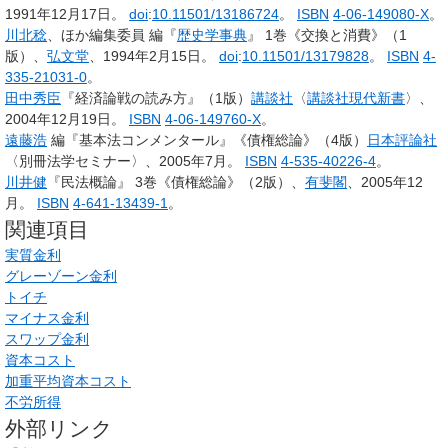
1991年12月17日。
doi
:
10.11501/13186724
。
ISBN
4-06-149080-X
。
川北稔
、ほか編集委員 編『
歴史学事典
』
1巻《交換と消費》（1
版）、
弘文堂
、1994年2月15日。
doi
:
10.11501/13179828
。
ISBN
4-
335-21031-0
。
田中秀臣
『経済論戦の読み方』（1版）
講談社
〈
講談社現代新書
〉、
2004年12月19日。
ISBN
4-06-149760-X
。
遠藤浩
編『基本法コンメンタール』《債権総論》（4版）
日本評論社
〈別冊法学セミナー〉、2005年7月。
ISBN
4-535-40226-4
。
川井健
『民法概論』
3巻《債権総論》（2版）、
有斐閣
、2005年12
月。
ISBN
4-641-13439-1
。
関連項目
実質金利
グレーゾーン金利
トイチ
マイナス金利
スワップ金利
資本コスト
加重平均資本コスト
不労所得
外部リンク