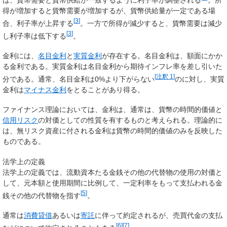
得が増加すると貨幣需要が増加するが、貨幣供給量が一定である場
[
3
]
合、利子率が上昇する
。一方で所得が減少すると、貨幣需要は減少
[
3
]
し利子率は低下する
。
金利には、
名目金利
と
実質金利
が存在する。名目金利は、額面にかか
る金利である。実質金利は名目金利から期待インフレ率を差し引いた
[
注釈 1
]
分である。通常、名目金利は0%より下がらない
のに対し、実質
金利は
マイナス金利
をとることがあり得る。
ファイナンス理論においては、金利は、通常は、貨幣の時間的価値と
信用リスク
の対価としての性質を有するものと考えられる。理論的に
は、無リスク資産に付される金利は貨幣の時間的価値のみを反映した
ものである。
法学上の定義
法学上の定義では、流動資本たる金銭その他の代替物の使用の対価と
して、元本額と使用期間に比例して、一定利率をもって支払われる金
[
5
]
銭その他の代替物を指す
。
通常は
消費貸借
あるいは
寄託
に伴って約定されるが、売買代金の支払
[
6
]
[
7
]