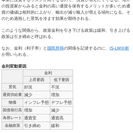
の投資家からみると金利の高い通貨を保有するメリットが多いため通
貨の価値は相対的に上がり、輸出が減り輸入が増える傾向になる。そ
のため過熱した景気を冷ます効果が期待される。
このような関係から、政策金利を引き下げる政策は
緩和
、引き上げる
政策は
引き締め
と呼ばれる。
なお、金利（利子率）と
国民所得
の関係を記述するのに、
IS-LM分析
が用いられる。
金利変動要因
金利
上昇要因
低下要因
好況
不況
景気
減少
増加
通貨供給量
インフレ予想
デフレ予想
物価
増加
減少
国債発行高
通貨安
通貨高
為替レート
引き締め
緩和
金融政策