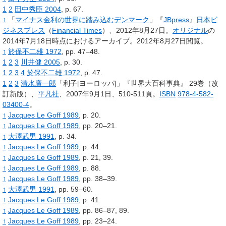
1
2
田中秀臣 2004
, p.
67.
↑
「
マイナス金利の世界に踏み込むデンマーク
」『
JBpress
』
日本ビ
ジネスプレス
（
Financial Times
）、2012年8月27日。
オリジナル
の
2014年7月18日時点におけるアーカイブ。2012年8月27日閲覧。
↑
於保不二雄 1972
, pp.
47–48.
1
2
3
川井健 2005
, p.
30.
1
2
3
4
於保不二雄 1972
, p.
47.
1
2
3
清水廣一郎
「利子
[
ヨーロッパ
]
」『世界大百科事典』
29巻（改
訂新版）、
平凡社
、2007年9月1日、510-511頁。
ISBN
978-4-582-
03400-4
。
↑
Jacques Le Goff 1989
, p.
20.
↑
Jacques Le Goff 1989
, pp.
20–21.
↑
大澤武男 1991
, p.
34.
↑
Jacques Le Goff 1989
, p.
44.
↑
Jacques Le Goff 1989
, p.
21, 39.
↑
Jacques Le Goff 1989
, p.
88.
↑
Jacques Le Goff 1989
, pp.
38–39.
↑
大澤武男 1991
, pp.
59–60.
↑
Jacques Le Goff 1989
, p.
41.
↑
Jacques Le Goff 1989
, pp.
86–87, 89.
↑
Jacques Le Goff 1989
, pp.
23–24.