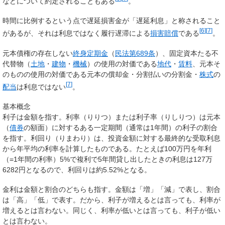
などについて約定されることもある
。
時間に比例するという点で遅延損害金が「遅延利息」と称されること
[
6
]
[
7
]
があるが、それは利息ではなく履行遅滞による
損害賠償
である
。
元本債権の存在しない
終身定期金
（
民法第689条
）、固定資本たる不
代替物（
土地
・
建物
・
機械
）の使用の対価である
地代
・
賃料
、元本そ
のものの使用の対価である元本の償却金・分割払いの分割金・
株式
の
[
7
]
配当
は利息ではない
。
基本概念
利子
は金額を指す。
利率
（りりつ）または
利子率
（りしりつ）は元本
（
債券
の額面）に対するある一定期間（通常は1年間）の利子の割合
を指す。
利回り
（りまわり）は、投資金額に対する最終的な受取利息
から年平均の利率を計算したものである。たとえば100万円を年利
（=1年間の利率）5%で複利で5年間貸し出したときの利息は127万
6282円となるので、利回りは約5.52%となる。
金利
は金額と割合のどちらも指す。金額は「増」「減」で表し、割合
は「高」「低」で表す。だから、利子が増えるとは言っても、利率が
増えるとは言わない。同じく、利率が低いとは言っても、利子が低い
とは言わない。