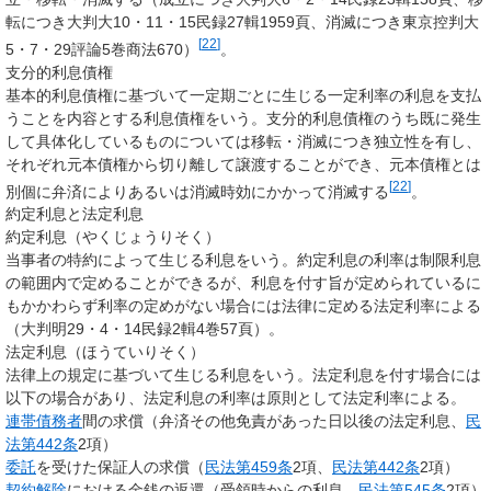
転につき大判大10・11・15民録27輯1959頁、消滅につき東京控判大
[
22
]
5・7・29評論5巻商法670）
。
支分的利息債権
基本的利息債権に基づいて一定期ごとに生じる一定利率の利息を支払
うことを内容とする利息債権をいう。支分的利息債権のうち既に発生
して具体化しているものについては移転・消滅につき独立性を有し、
それぞれ元本債権から切り離して譲渡することができ、元本債権とは
[
22
]
別個に弁済によりあるいは消滅時効にかかって消滅する
。
約定利息と法定利息
約定利息（やくじょうりそく）
当事者の特約によって生じる利息をいう。約定利息の利率は制限利息
の範囲内で定めることができるが、利息を付す旨が定められているに
もかかわらず利率の定めがない場合には法律に定める法定利率による
（大判明29・4・14民録2輯4巻57頁）。
法定利息（ほうていりそく）
法律上の規定に基づいて生じる利息をいう。法定利息を付す場合には
以下の場合があり、法定利息の利率は原則として法定利率による。
連帯債務者
間の求償（弁済その他免責があった日以後の法定利息、
民
法第442条
2項）
委託
を受けた保証人の求償（
民法第459条
2項、
民法第442条
2項）
契約解除
における金銭の返還（受領時からの利息、
民法第545条
2項）