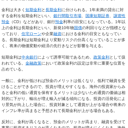
金利は大きく
短期金利
と
長期金利
に分けられる。1年未満の貸出に対
する金利を短期金利といい、
銀行間取引市場
、
国庫短期証券
、
譲渡性
預金
（CD）などがあり、銀行
預金
利率の目安にもなっている。1年以
上の金利は長期金利といい、新発10年物
国債
の利回りなどが指標とな
っており、
住宅ローン
や企業
融資
における金利の目安ともなってい
る。長期金利は短期金利より変動リスクの分高くなっていることが多
く、将来の物価変動や経済の先行きなどが影響を与える。
短期金利は
中央銀行
によって誘導可能であるため、
政策金利
として扱
われている。
金融政策
において政策金利の設定は非常に重要な位置を
占めている。
一般に、金利が低ければ預金のメリットは低くなり、低利で融資を受
けることができるので、投資が増えやすくなる。海外の投資家からみ
ると金利の低い通貨を保有するメリットは少ないため通貨の価値は相
対的に下がり、輸出が増え輸入が減る傾向になる。投資の活発化によ
り景気が向上した場合に、投資対象として通貨が上がる場合や将来の
インフレ率が高まると予想されて長期金利が上がる場合もある。
反対に、金利が高くなると、預金のメリットが高まり、融資を受けて
事業に投資するリスクが高くなるので、投資が増えにくくなる。海外