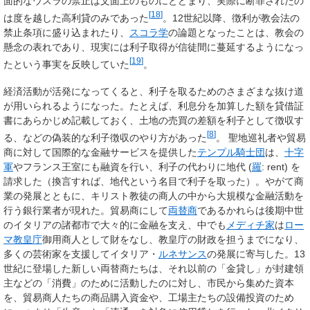
面的なウスラの禁止は文面上のものにとどまり、実際に断罪されたの
[
18
]
は度を越した高利貸のみであった
。12世紀以降、徴利が教会法の
禁止条項に盛り込まれたり、
スコラ学
の論題となったことは、教会の
懸念の表れであり、現実には利子取得が信徒間に蔓延するようになっ
[
19
]
たという事実を反映していた
。
経済活動が活発になってくると、利子を取るためのさまざまな抜け道
が用いられるようになった。たとえば、利息分を加算した額を貸借証
書にあらかじめ記載しておく、土地の売買の差額を利子として徴収す
[
8
]
る、などの偽装的な利子徴収のやり方があった
。
聖地巡礼者や貿易
商に対して国際的な金融サービスを提供した
テンプル騎士団
は、
十字
軍
やフランス王室にも融資を行い、利子の代わりに地代 (
羅
:
rent
) を
請求した（換言すれば、地代という名目で利子を取った）。やがて商
業の発展とともに、キリスト教徒の商人の中から大規模な金融活動を
行う銀行業者が現れた。貿易商にして
両替商
であるかれらは後期中世
のイタリアの諸都市で大々的に金融を支え、中でも
メディチ家
は
ロー
マ教皇庁
御用商人として財をなし、教皇庁の財政を担うまでになり、
多くの芸術家を支援してイタリア・
ルネサンス
の発展に寄与した。13
世紀に登場した新しい両替商たちは、それ以前の「金貸し」が封建領
主などの「消費」のために活動したのに対し、市民から集めた資本
を、貿易商人たちの商品購入資金や、工場主たちの設備投資のため