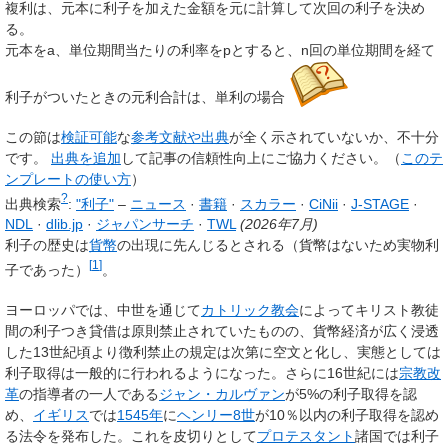
複利は、元本に
利子を加えた金額を元に計算して
次回の利子を決め
る。
元本をa、単位期間当たりの利率をpとすると、n回の単位期間を経て
利子がついたときの元利合計は、単利の場合
この節は
検証可能
な
参考文献や出典
が全く示されていないか、不十分
です。
出典を追加
して記事の信頼性向上にご協力ください。
（
このテ
ンプレートの使い方
）
?
出典検索
:
"利子"
–
ニュース
·
書籍
·
スカラー
·
CiNii
·
J-STAGE
·
NDL
·
dlib.jp
·
ジャパンサーチ
·
TWL
(
2026年7月
)
利子の歴史は
貨幣
の出現に先んじるとされる（貨幣はないため実物利
[
1
]
子であった）
。
ヨーロッパでは、中世を通じて
カトリック教会
によってキリスト教徒
間の利子つき貸借は原則禁止されていたものの、貨幣経済が広く浸透
した13世紀頃より徴利禁止の規定は次第に空文と化し、実態としては
利子取得は一般的に行われるようになった。さらに16世紀には
宗教改
革
の指導者の一人である
ジャン・カルヴァン
が5%の利子取得を認
め、
イギリス
では
1545年
に
ヘンリー8世
が10％以内の利子取得を認め
る法令を発布した。これを皮切りとして
プロテスタント
諸国では利子