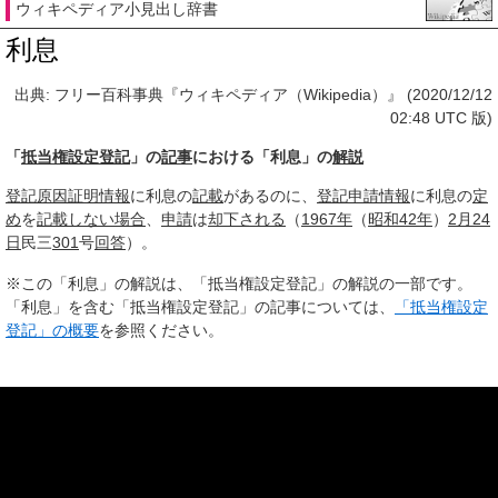
ウィキペディア小見出し辞書
利息
出典: フリー百科事典『ウィキペディア（Wikipedia）』 (2020/12/12
02:48 UTC 版)
「
抵当権設定登記
」の
記事
における「利息」の
解説
登記原因証明情報
に利息の
記載
があるのに、
登記申請情報
に利息の
定
め
を
記載しない
場合
、
申請
は
却下される
（
1967年
（
昭和42年
）
2月24
日
民三
301
号
回答
）。
※この「利息」の解説は、「抵当権設定登記」の解説の一部です。
「利息」を含む「抵当権設定登記」の記事については、
「抵当権設定
登記」の概要
を参照ください。
ウィキペディア小見出し辞書の「利息」の項目はプログラムで機械的に意味や本文
を生成しているため、不適切な項目が含まれていることもあります。ご了承くださ
いませ。
お問い合わせ
。