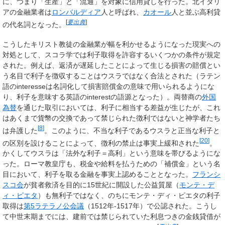
に、つまり「生産」と「流通」を対象に信用貸しを行った。北イタリ
アの金融業者は
ロンバルディア
人と呼ばれ、
カオール
人と並ぶ高利貸
[
要出典
]
の代名詞となった。
こうしたキリスト教徒の金融業が幅を利かせるようになった現実への
対処として、スコラ学では利子取得を許容するいくつかの条件が規定
された。例えば、返済が遅延したことによって生じる損害の賠償とい
う名目で利子を徴収することはウスラではなく合法とされた（ラテン
語の
interesse
は名詞化して損害賠償金の意味で用いられるようにな
り、利子を意味する英語の
interest
の語源となった）。両替商の
外国
為替
を通じた取引においては、利子に相当する差益が生じたが、これ
はあくまで貨幣の交換であって禁じられた徴利ではないと神学者たち
[
8
]
は弁護した
。このように、不当な利子であるウスラと正当な利子と
[
20
]
の区別を設けることによって、徴利の禁止は事実上緩和された
。
かくしてウスラは「法外な利子＝高利」という意味を帯びるようにな
った。ローマ教皇庁も、税金や給料を払うための「補償金」という名
目において、利子を取る金融を事実上認めることとなった。
フランシ
スコ会
が貧者救済を目的に15世紀に開設した公益質屋（
モンテ・デ
ィ・ピエタ
）も無利子ではなく、のちにモンテ・ディ・ピエタの利子
取得は
第5ラテラノ公会議
（1512年-1517年）で公認された。こうし
て中世末期までには、建前では禁じられていた利息つきの金銭貸借が