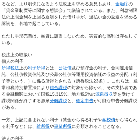
るなど、より明快になるよう法改正を求める意見もあり、
金融庁
の
「貸金業制度等に関する懇談会」で議論されている。また、利息制限
法の上限金利を上回る返済をした借り手が、過払い金の返還を求める
訴訟を、各地で起こしている。
ただし手形売買は、融資に該当しないため、実質的な高利は存在して
いる。
税法上の取扱い
個人の利子
所得税法
上の
利子所得
とは、
公社債
及び預貯金の利子、合同運用信
託、公社債投資信託及び公募公社債等運用投資信託の収益の分配（利
子等という。）に係る所得とされる（所得税法23条）。これらは、通
常租税特別措置法により
総合課税
の対象から除かれ、その支払者であ
る金融機関において国税15.315%、地方税5%の
源泉徴収
等を受けて
課税関係が終了する源泉
分離課税
と、
確定申告
が可能な申告分離課税
がある。
一方、上記に含まれない利子（貸金から得る利子や
学校債
から得られ
る利子など）は、
雑所得
や
事業所得
に分類されることとなる。
法人の利子