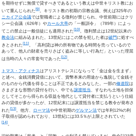
を期待せずに無償で貸すべきであるという教えは中世キリスト教にお
[
9
]
いて重んじられた
。キリスト教の初期の宗教会議、例えば325年の
ニカイア公会議
では聖職者による徴利が禁じられ、中世前期にはクリ
シー公会議（626年）や
カール大帝
の「一般訓令」（789年）によっ
[
10
]
てこの禁止は一般信徒にも適用された
。徴利禁止は12世紀以来の
教会法
に組み込まれた。13世紀にはこの禁を犯した者は
破門
に処すべ
[
11
]
きとされた
。「高利貸は神の所有物である時間を売っているので
あって、他人の財産を売りさばく盗みに等しい行為だ」といった理屈
[
12
]
は当時の人々の常套句であった
。
トマス・アクィナス
はアリストテレスにならって「金は金を生まず」
と述べ、金銭消費貸借において、貨幣本来の用途から逸脱して金銭そ
のものから代価を得ることは不正であるとみなした。一部の
修道院
は
さまざまな形態の貸付を行い、中でも
譲渡抵当
、すなわち土地を担保
としてそこから得られる収益を地代として貸付者に支払うという仕組
みの貸借が多かったが、12世紀末には譲渡抵当を禁じる教令が発布さ
[
13
]
れた
。他方、
ローマ法
や中世初期の
ゲルマン法
では年利12%の利
子取得が認められており、13世紀には33.5％が上限とされていた
[
14
]
。
旧約聖書は「貧者」と「同胞」への利子を禁じているが、申命記23章