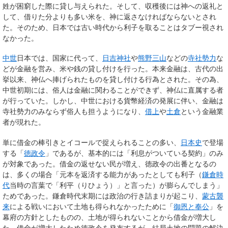
姓が困窮した際に貸し与えられた。そして、収穫後には神への返礼と
して、借りた分よりも多い米を、神に返さなければならないとされ
た。そのため、日本では古い時代から利子を取ることはタブー視され
なかった。
中世
日本では、国家に代って、
日吉神社
や
熊野三山
などの
寺社勢力
な
どが金融を営み、米や銭の貸し付けを行った。本来金融は、古代の出
挙以来、神仏へ捧げられたものを貸し付ける行為とされた。その為、
中世初期には、俗人は金融に関わることができず、神仏に直属する者
が行っていた。しかし、中世における貨幣経済の発展に伴い、金融は
寺社勢力のみならず俗人も担うようになり、
借上
や
土倉
という金融業
者が現れた。
単に借金の棒引きとイコールで捉えられることの多い、
日本史
で登場
する「
徳政令
」であるが、基本的には「利息がついている契約」のみ
が対象であった。借金の返せない民が増え、徳政令の出番となるの
は、多くの場合「元本を返済する能力があったとしても利子（
鎌倉時
代
当時の言葉で「利平（りひょう）」と言った）が膨らんでしまう」
ためであった。鎌倉時代末期には政治の行き詰まりが起こり、
蒙古襲
来
による戦いにおいて土地も得られなかったために「
御恩と奉公
」を
幕府の方針としたものの、土地が得られないことから借金が増大し
た。借金が増大したため徳政令を発布するが、結局土地の問題の解決