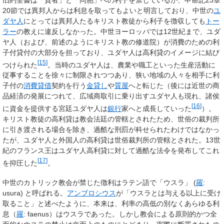
20節では異邦人からは利息を取ってもよいと明言しており、中世の
ユ
ダヤ人
にとっては異邦人たるキリスト教徒から利子を徴収しても
トー
ラー
の教えに違反しなかった。中世ヨーロッパでは12世紀まで、ユダ
ヤ人（および、前述のようにキリスト教の修道院）が消費のための利
子付貸付の大部分を担っており、ユダヤ人は高利貸のイメージに結び
[
15
]
つけられた
。当時のユダヤ人は、農業や職工といった生産活動に
従事することを徐々に制限されつつあり、狭い地域の人々を相手に利
子付の
消費貸借
契約を行う
金貸し
や
質屋
へと転じた（後には近世の商
品経済の発展につれて、広域商取引に乗り出すユダヤ人も現れ、諸侯
[
16
]
に資金を提供する宮廷ユダヤ人は
銀行
家へと成長していった
）。
キリスト教徒の高利貸は教会法廷の管轄とされたため、世俗の裁判所
に引き渡される場合を除き、過酷な刑罰が科せられたわけではなかっ
たが、ユダヤ人と外国人の高利貸は世俗裁判所の管轄とされた。13世
紀のフランス王はユダヤ人高利貸に対して過酷な法令を発布してこれ
[
17
]
を抑圧した
。
中世のカトリック教会が禁じた徴利はラテン語で「ウスラ」 (
羅
:
usura
) と呼ばれる。
アンブロシウス
が「ウスラとは与える以上に受け
取ること」と述べたように、本来は、利率の高低の別なくあらゆる利
息（
羅
:
faenus
）はウスラであった。しかし教会による原則的かつ全