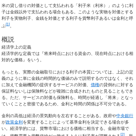
米の貸し借りの対価として支払われる「利子米（利米）」のように利
子は金銭以外で支払われる場合もある。このような実物を対価とする
利子を
実物利子
、金銭を対価とする利子を
貨幣利子
あるいは
金利
と呼
[
1
]
ぶ
。
概説
経済学上の定義
経済学的な定義では『将来時点における資金の、現在時点における相
対的な価格』をいう。
もっとも、実際の金融取引における利子の本質については、上記の定
義のように単に金銭の時間的な価値のみで説明するのではなく、それ
に加えて金融機関の提供するサービスの対価、
債権
の貸倒れに対する
保証料ないしは保険料などが複雑に合成されたものと見ることもでき
る。ただ、サービスの対価も保険料も、時間が経過し「将来」となっ
ていくことと密接であるため、金利と時間の関係は不可分である。
金利の高低は経済の景気動向を左右することがある。政府や
中央銀行
が
政策金利
を変更することによって基準金利を決定できる場合が多
い。経済学的には、貨幣市場における価格に相当する。金融市場で
[
2
]
は、貨幣需要と貨幣供給が一致するように利子率が調整される
。所