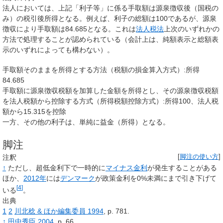
法人においては、上記「利子等」に係る手取額は源泉徴収後（国税の
み）の税引後所得となる。例えば、利子の総額は100であるが、源泉
徴収により手取額は84.685となる。これは
法人税法
上次のいずれかの
方法で処理することが認められている（会計上は、純額表示と総額表
示のいずれによっても構わない）。
手取額そのままを所得とする方法（税額の損金算入方式）:所得
84.685
手取額に源泉徴収税額を加算した金額を所得とし、その源泉徴収税額
を法人税額から控除する方式（所得税額控除方式）:所得100、法人税
額から15.315を控除
一方、その他の利子は、単純に益金（所得）となる。
脚注
注釈
[
脚注の使い方
]
↑
ただし、超低金利下で一時的に
マイナス金利
が発生することがある
ほか、
2012年
には
デンマーク
が政策金利を0%未満にまで引き下げて
[
4
]
いる
。
出典
1
2
川北稔
&
ほか編集委員 1994
, p.
781.
↑
田中秀臣 2004
, p.
66.