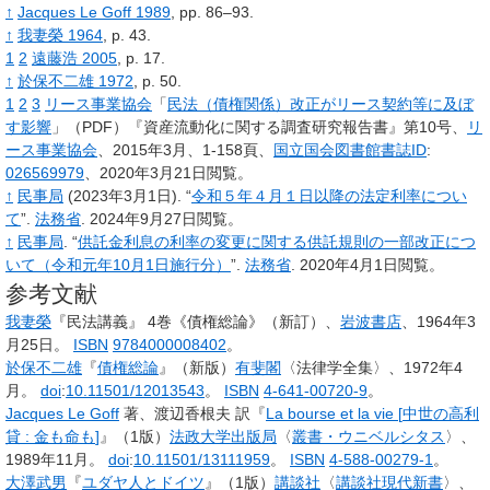
↑
Jacques Le Goff 1989
, pp.
86–93.
↑
我妻榮 1964
, p.
43.
1
2
遠藤浩 2005
, p.
17.
↑
於保不二雄 1972
, p.
50.
1
2
3
リース事業協会
「
民法（債権関係）改正がリース契約等に及ぼ
す影響
」（PDF）『資産流動化に関する調査研究報告書』第10号、
リ
ース事業協会
、2015年3月、1-158頁、
国立国会図書館書誌ID
:
026569979
、
2020年3月21日閲覧
。
↑
民事局
(2023年3月1日).
“
令和５年４月１日以降の法定利率につい
て
”.
法務省
.
2024年9月27日閲覧。
↑
民事局
.
“
供託金利息の利率の変更に関する供託規則の一部改正につ
いて（令和元年10月1日施行分）
”.
法務省
.
2020年4月1日閲覧。
参考文献
我妻榮
『民法講義』
4巻《債権総論》（新訂）、
岩波書店
、1964年3
月25日。
ISBN
9784000008402
。
於保不二雄
『
債権総論
』（新版）
有斐閣
〈法律学全集〉、1972年4
月。
doi
:
10.11501/12013543
。
ISBN
4-641-00720-9
。
Jacques Le Goff
著、渡辺香根夫 訳『
La bourse et la vie
[
中世の高利
貸
: 金も命も
]
』（1版）
法政大学出版局
〈
叢書・ウニベルシタス
〉、
1989年11月。
doi
:
10.11501/13111959
。
ISBN
4-588-00279-1
。
大澤武男
『
ユダヤ人とドイツ
』（1版）
講談社
〈
講談社現代新書
〉、