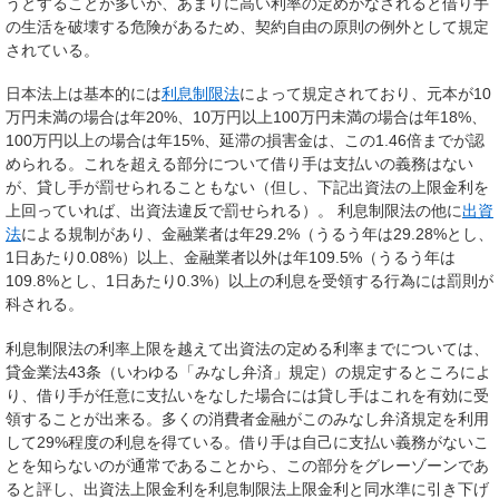
うとすることが多いが、あまりに高い利率の定めがなされると借り手
の生活を破壊する危険があるため、契約自由の原則の例外として規定
されている。
日本法上は基本的には
利息制限法
によって規定されており、元本が10
万円未満の場合は年20%、10万円以上100万円未満の場合は年18%、
100万円以上の場合は年15%、延滞の損害金は、この1.46倍までが認
められる。これを超える部分について借り手は支払いの義務はない
が、貸し手が罰せられることもない（但し、下記出資法の上限金利を
上回っていれば、出資法違反で罰せられる）。 利息制限法の他に
出資
法
による規制があり、金融業者は年29.2%（うるう年は29.28%とし、
1日あたり0.08%）以上、金融業者以外は年109.5%（うるう年は
109.8%とし、1日あたり0.3%）以上の利息を受領する行為には罰則が
科される。
利息制限法の利率上限を越えて出資法の定める利率までについては、
貸金業法43条（いわゆる「みなし弁済」規定）の規定するところによ
り、借り手が任意に支払いをなした場合には貸し手はこれを有効に受
領することが出来る。多くの消費者金融がこのみなし弁済規定を利用
して29%程度の利息を得ている。借り手は自己に支払い義務がないこ
とを知らないのが通常であることから、この部分をグレーゾーンであ
ると評し、出資法上限金利を利息制限法上限金利と同水準に引き下げ