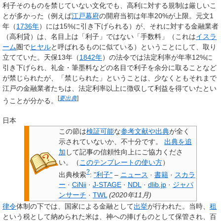
利子そのものを禁じていない文化でも、高利に対する規制は厳しいこ
とが多かった（例えば
江戸幕府
の開府当初は年率20%が上限。元文1
年（
1736年
）には15%に引き下げられる）が、それに対する金融業者
（高利貸）は、名目上は「利子」ではない「手数料」（これは
イスラ
ーム
圏で
ヒヤル
と呼ばれるものに似ている）ということにして、取り
立てていた。天保13年（
1842年
）の法令では法定利率が年率12%に
引き下げられ、礼金・筆墨料などの名目で利子を余分に取ることなど
が禁じられたが、「禁じられた」ということは、少なくともそれまで
江戸の金融業者たちは、法定利率以上に徴収して利益を得ていたとい
[
要出典
]
うことが分かる。
日本
この節は
検証可能
な
参考文献や出典
が全く
示されていないか、不十分です。
出典を追
加
して記事の信頼性向上にご協力くださ
い。
（
このテンプレートの使い方
）
?
出典検索
:
"利子"
–
ニュース
·
書籍
·
スカラ
ー
·
CiNii
·
J-STAGE
·
NDL
·
dlib.jp
·
ジャパ
ンサーチ
·
TWL
(
2020年11月
)
律令
体制の下では、国家による金融として
出挙
が行われた。当時、
租
という税として納められた米は、神への捧げものとして保管され、百