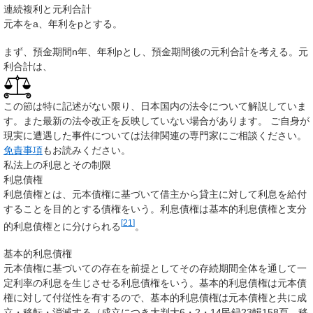
連続複利と元利合計
元本をa、年利をpとする。
まず、預金期間n年、年利pとし、預金期間後の元利合計を考える。元
利合計は、
この節は特に記述がない限り、日本国内の法令について解説していま
す。また最新の法令改正を反映していない場合があります。
ご自身が
現実に遭遇した事件については法律関連の専門家にご相談ください。
免責事項
もお読みください。
私法上の利息とその制限
利息債権
利息債権
とは、元本債権に基づいて借主から貸主に対して利息を給付
することを目的とする債権をいう。利息債権は
基本的利息債権
と
支分
[
21
]
的利息債権
とに分けられる
。
基本的利息債権
元本債権に基づいての存在を前提としてその存続期間全体を通して一
定利率の利息を生じさせる利息債権をいう。基本的利息債権は元本債
権に対して付従性を有するので、基本的利息債権は元本債権と共に成
立・移転・消滅する（成立につき大判大6・2・14民録23輯158頁、移