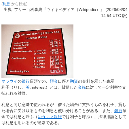
(
利息
から転送)
出典: フリー百科事典『ウィキペディア（Wikipedia）』 (2026/08/04
14:54 UTC 版)
マラウイ
の
銀行
店頭での、
預金
口座と
融資
の
金利
を示した表示
利子
（りし、
英
:
interest
）とは、貸借した
金銭
に対して一定利率で支
払われる対価。
利息
と同じ意味で使われるが、借りた場合に支払うものを利子、貸し
た場合に受け取るものを利息と使い分けることがある。また、
銀行
預
金では利息と呼ぶ（
ゆうちょ銀行
では利子と呼ぶ）。法律用語として
は利息を用いるのが通常である。