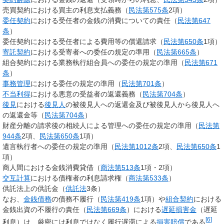
売買契約における買主の利息支払義務（
民法第575条
2項）
委任契約
における受任者の金銭の消費についての責任（
民法第647
条
）
委任契約における受任者による費用等の償還請求（
民法第650条
1項）
寄託契約
における受寄者への委任の規定の準用（
民法第665条
）
組合契約における業務執行組合員への委任の規定の準用（
民法第671
条
）
事務管理
における委任の規定の準用（
民法第701条
）
不当利得
における悪意の受益者の返還義務（
民法第704条
）
後見
における
後見人
の被後見人への返還金及び被後見人から後見人へ
の返還金等（
民法第704条
）
財産分離の請求後の相続人による管理への委任の規定の準用（
民法第
944条
2項、
民法第650条
1項）
遺言執行者への委任の規定の準用（
民法第1012条
2項、
民法第650条
1
項）
商人間における金銭消費貸借（
商法第513条
1項・2項）
交互計算
における債権者の利息請求権（
商法第533条
）
供託法上の供託金（
供託法
3条）
なお、
金銭債務
の債務不履行（
民法第419条
1項）や
組合契約
における
金銭出資の不履行の責任（
民法第669条
）における
遅延損害金
（遅延
[
6
]
利息）は、厳密には利息ではなく履行遅滞による
損害賠償
である