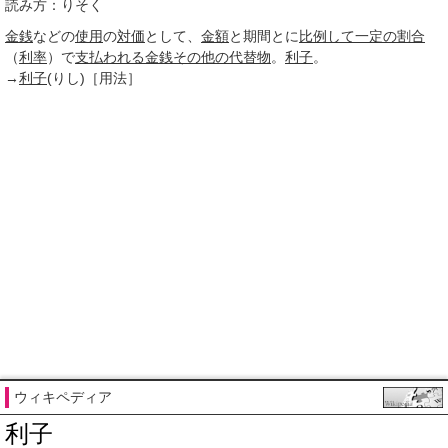
読み方：りそく
金銭
などの
使用
の
対価
として、
金額
と期間とに
比例して
一定の
割合
（
利率
）で
支払われる
金銭
その他の
代替物
。
利子
。
→
利子
(りし)［用法］
ウィキペディア
利子