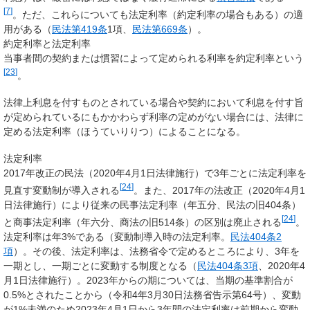
[
7
]
。ただ、これらについても法定利率（約定利率の場合もある）の適
用がある（
民法第419条
1項、
民法第669条
）。
約定利率と法定利率
当事者間の契約または慣習によって定められる利率を約定利率という
[
23
]
。
法律上利息を付すものとされている場合や契約において利息を付す旨
が定められているにもかかわらず利率の定めがない場合には、法律に
定める
法定利率
（ほうていりりつ）によることになる。
法定利率
2017年改正の民法（2020年4月1日法律施行）で3年ごとに法定利率を
[
24
]
見直す変動制が導入される
。また、2017年の法改正（2020年4月1
日法律施行）により従来の民事法定利率（年五分、民法の旧404条）
[
24
]
と商事法定利率（年六分、商法の旧514条）の区別は廃止される
。
法定利率は年3%である（変動制導入時の法定利率。
民法404条2
項
）。その後、法定利率は、法務省令で定めるところにより、3年を
一期とし、一期ごとに変動する制度となる（
民法404条3項
、2020年4
月1日法律施行）。2023年からの期については、当期の基準割合が
0.5%とされたことから（令和4年3月30日法務省告示第64号）、変動
が1%未満のため2023年4月1日から3年間の法定利率は前期から変動