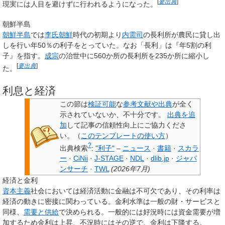
[
要出典
]
現実には人目を避けずに行われるようになった。
朝鮮半島
朝鮮半島
では
李氏朝鮮
時代の初期より
内需司
の長利所が農民に貸し出
しを行い年50％の利子をとっていた。なお「長利」は『年5割の利
子』を指す。
成宗
の治世中に560か所の長利所を235か所に縮小し
[
要出典
]
た。
利息と経済
この節は
検証可能
な
参考文献や出典
が全く
示されていないか、不十分です。
出典を追
加
して記事の信頼性向上にご協力くださ
い。
（
このテンプレートの使い方
）
?
出典検索
:
"利子"
–
ニュース
·
書籍
·
スカラ
ー
·
CiNii
·
J-STAGE
·
NDL
·
dlib.jp
·
ジャパ
ンサーチ
·
TWL
(
2026年7月
)
経済と金利
資本主義
社会においては経済活動に金融は不可欠であり、その利率は
経済の動きに密接に関わっている。金利水準は一般の財・サービスと
同様、
需要と供給
で決められる。一般的には好況時には資金需要が増
加するため金利は上昇、不況時にはその逆で、金利は下降する。