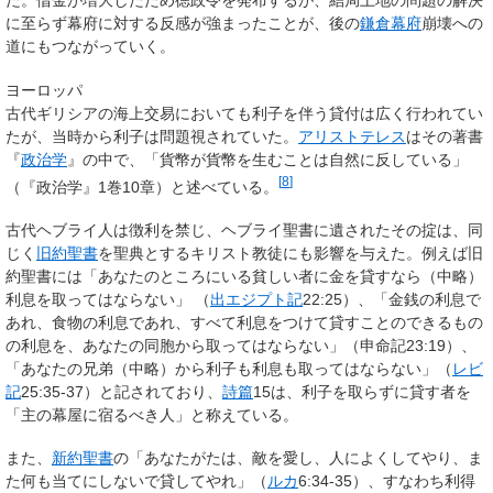
に至らず幕府に対する反感が強まったことが、後の
鎌倉幕府
崩壊への
道にもつながっていく。
ヨーロッパ
古代ギリシアの海上交易においても利子を伴う貸付は広く行われてい
たが、当時から利子は問題視されていた。
アリストテレス
はその著書
『
政治学
』の中で、「貨幣が貨幣を生むことは自然に反している」
[
8
]
（『政治学』1巻10章）と述べている。
古代ヘブライ人は徴利を禁じ、ヘブライ聖書に遺されたその掟は、同
じく
旧約聖書
を聖典とするキリスト教徒にも影響を与えた。例えば旧
約聖書には「あなたのところにいる貧しい者に金を貸すなら（中略）
利息を取ってはならない」 （
出エジプト記
22:25）、「金銭の利息で
あれ、食物の利息であれ、すべて利息をつけて貸すことのできるもの
の利息を、あなたの同胞から取ってはならない」（申命記23:19）、
「あなたの兄弟（中略）から利子も利息も取ってはならない」（
レビ
記
25:35-37）と記されており、
詩篇
15は、利子を取らずに貸す者を
「主の幕屋に宿るべき人」と称えている。
また、
新約聖書
の「あなたがたは、敵を愛し、人によくしてやり、ま
た何も当てにしないで貸してやれ」（
ルカ
6:34-35）、すなわち利得