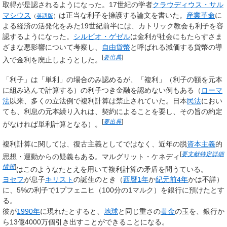
取得が是認されるようになった。17世紀の学者
クラウディウス・サル
マシウス
は正当な利子を擁護する論文を書いた。
産業革命
に
（
英語版
）
よる経済の活発化をみた19世紀前半には、カトリック教会も利子を容
認するようになった。
シルビオ・ゲゼル
は金利が社会にもたらすさま
ざまな悪影響について考察し、
自由貨幣
と呼ばれる減価する貨幣の導
[
要出典
]
入で金利を廃止しようとした。
「利子」は「単利」の場合のみ認めるが、「複利」（利子の額を元本
に組み込んで計算する）の利子つき金融を認めない例もある（
ローマ
法
以来、多くの立法例で複利計算は禁止されていた。日本
民法
におい
ても、利息の元本繰り入れは、契約によることを要し、その旨の約定
[
要出典
]
がなければ単利計算となる）。
複利計算に関しては、復古主義としてではなく、近年の脱
資本主義
的
[
要文献特定詳細
思想・運動からの疑義もある。マルグリット・ケネディ
情報
]
はこのようなたとえを用いて複利計算の矛盾を問うている。
ヨセフ
が息子
キリスト
の誕生のとき（
西暦
1年
か
紀元前4年
かは不詳）
に、5%の利子で1プフェニヒ（100分の1マルク）を銀行に預けたとす
る。
彼が
1990年
に現れたとすると、
地球
と同じ重さの
黄金
の玉を、銀行か
ら13億4000万個引き出すことができることになる。