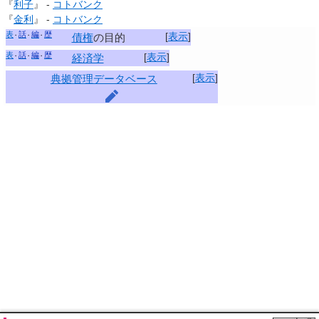
『
利子
』 -
コトバンク
『
金利
』 -
コトバンク
表
話
編
歴
[
表示
]
債権
の目的
表
話
編
歴
[
表示
]
経済学
[
表示
]
典拠管理データベース