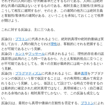
それぞれの人間の思いが判断基準だとするものである。人間には絶対
的な共通の認識はないとするものである。相対主義と主観性/主体性は
こうして相互に連関するが、そのとき、この連関の他方には絶対主義
と客観性/客体性の連関がある、ということを承知しておくことで視界
が開けよう。
これに対する反論は、主に三つある。
反論(1)：
プラトン
に代表されるように、絶対的真理や絶対的価値は実
在しており、人間の能力とりわけ
理性
は、客観的にそれを把握するこ
とが可能であるという見解。
反論(2)：
カント
や
フッサール
に代表されるように、理性的存在者の認
識原理は結局のところ同一であるから、たとえ客観的視点に立つこと
が不可能であるとしても、個々の主観が最終的には統一されうるとい
う見解。
反論(3)：
プラグマティズム
に代表されるように、最終
真理
をアブダク
ションの仮説という形で仮設することは、その有用性に鑑みて肯定さ
れうるという見解。しかし、仮説として設けている時点で存在するの
は最終的に確定された絶対真理ではなく、真理候補という（自己修正
される余地のある）相対真理でしかない。で、この反論も成立しな
い。
反論(1)は、最初から真理や価値の主観性を否定する。
プラトン
によれ