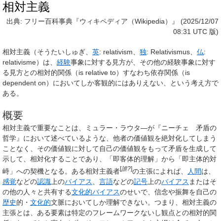
相対主義
出典: フリー百科事典『ウィキペディア（Wikipedia）』 (2025/12/07
08:31 UTC 版)
相対主義
（そうたいしゅぎ、
英
:
relativism
、
独
:
Relativismus
、
仏
:
relativisme
）は、
経験
事象に対する見方が、その他の経験事象に対す
る見方との相対的関係（is relative to）すなわち依存関係（is
dependent on）においてしか客観的にはありえない、という考え方で
ある。
概要
相対主義で重要なことは、ミュラー・ラウタ―が『ニーチェ 矛盾の
哲学』において述べているような、他者の価値観を絶対化してしまう
ことなく、その価値観に対して自己の価値観をもって矛盾を生成して
示して、相対化することであり、「即客体的理解」から「即主体的対
[
誰?
]
峙」への契機となる。ある相対主義者
の主張によれば、
人間
は、
感覚
などの
認識
上の
バイアス
、
言語
などの
記号
上の
バイアス
またはそ
の他の人々と共有する
文化的
バイアス
のせいで、信念や振舞を自己の
歴史
的・
文化的
文脈においてしか理解できない。つまり、相対主義の
主張とは、ある要素は特定のフレームワークないし観点との相対的関