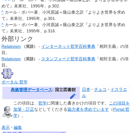
めて』未來社、1995年、p.302.
^
カール・ポパー著、小河原誠＝蔭山泰之訳『よりよき世界を求め
て』未來社、1995年、p.301.
^
カール・ポパー著、小河原誠＝蔭山泰之訳『よりよき世界を求め
て』未來社、1995年、p.316.
外部リンク
Relativism
-
インターネット哲学百科事典
「相対主義」の項
（英語）
目。
Relativism
-
スタンフォード哲学百科事典
「相対主義」の項
（英語）
目。
ポータル 哲学
日本
チェコ
イスラエ
典拠管理データベース
: 国立図書館
ル
この項目は、
哲学
に関連した
書きかけの項目
です。
この項目を
加筆・訂正
などしてくださる
協力者を求めています
（
Portal:哲
学
）。
表示
編集