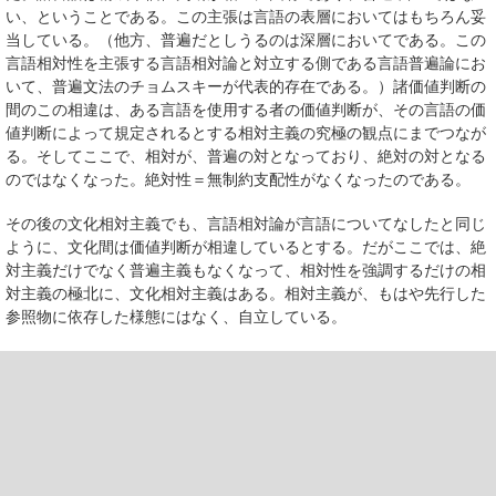
い、ということである。この主張は言語の表層においてはもちろん妥
当している。（他方、普遍だとしうるのは深層においてである。この
言語相対性を主張する言語相対論と対立する側である言語普遍論にお
いて、普遍文法のチョムスキーが代表的存在である。）諸価値判断の
間のこの相違は、ある言語を使用する者の価値判断が、その言語の価
値判断によって規定されるとする相対主義の究極の観点にまでつなが
る。そしてここで、相対が、普遍の対となっており、絶対の対となる
のではなくなった。絶対性＝無制約支配性がなくなったのである。
その後の文化相対主義でも、言語相対論が言語についてなしたと同じ
ように、文化間は価値判断が相違しているとする。だがここでは、絶
対主義だけでなく普遍主義もなくなって、相対性を強調するだけの相
対主義の極北に、文化相対主義はある。相対主義が、もはや先行した
参照物に依存した様態にはなく、自立している。