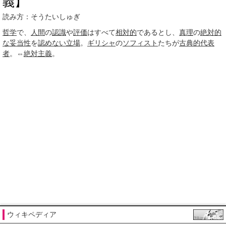
義】
読み方：そうたいしゅぎ
哲学
で、
人間
の
認識
や
評価
はすべて
相対的
であるとし、
真理
の
絶対的
な
妥当性
を
認めない
立場
。
ギリシャ
の
ソフィスト
たちが
古典的
代表
者
。⇔
絶対主義
。
ウィキペディア