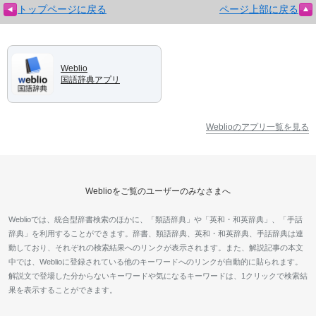
トップページに戻る
ページ上部に戻る
Weblio
国語辞典アプリ
Weblioのアプリ一覧を見る
Weblioをご覧のユーザーのみなさまへ
Weblioでは、統合型辞書検索のほかに、「類語辞典」や「英和・和英辞典」、「手話
辞典」を利用することができます。辞書、類語辞典、英和・和英辞典、手話辞典は連
動しており、それぞれの検索結果へのリンクが表示されます。また、解説記事の本文
中では、Weblioに登録されている他のキーワードへのリンクが自動的に貼られます。
解説文で登場した分からないキーワードや気になるキーワードは、1クリックで検索結
果を表示することができます。