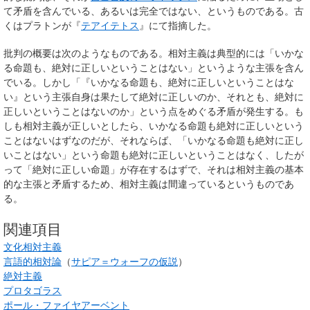
て矛盾を含んでいる、あるいは完全ではない、というものである。古
くはプラトンが『
テアイテトス
』にて指摘した。
批判の概要は次のようなものである。相対主義は典型的には「いかな
る命題も、絶対に正しいということはない」というような主張を含ん
でいる。しかし「『いかなる命題も、絶対に正しいということはな
い』という主張
自身
は果たして絶対に正しいのか、それとも、絶対に
正しいということはないのか」という点をめぐる矛盾が発生する。も
しも相対主義が正しいとしたら、いかなる命題も絶対に正しいという
ことはないはずなのだが、それならば、「いかなる命題も絶対に正し
いことはない」という命題も絶対に正しいということはなく、したが
って「絶対に正しい命題」が存在するはずで、それは相対主義の基本
的な主張と矛盾するため、相対主義は間違っているというものであ
る。
関連項目
文化相対主義
言語的相対論
（
サピア＝ウォーフの仮説
）
絶対主義
プロタゴラス
ポール・ファイヤアーベント