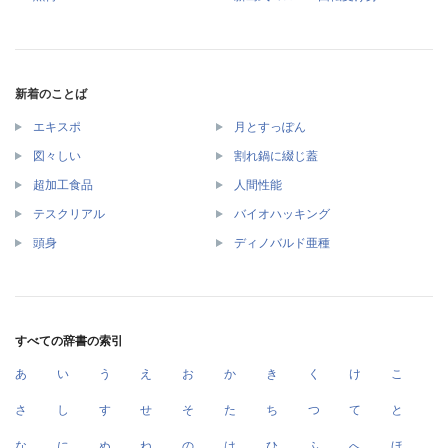
新着のことば
エキスポ
月とすっぽん
図々しい
割れ鍋に綴じ蓋
超加工食品
人間性能
テスクリアル
バイオハッキング
頭身
ディノバルド亜種
すべての辞書の索引
あ
い
う
え
お
か
き
く
け
こ
さ
し
す
せ
そ
た
ち
つ
て
と
な
に
ぬ
ね
の
は
ひ
ふ
へ
ほ