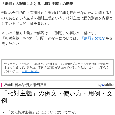
「
刑罰
」の
記事
における「相対主義」の
解説
刑罰
の
合目的性
・
有用性
から
刑罰
は
犯罪
を行わせな
いために
罰す
るも
のである
という
立場
を相対主義という。相対主義は
目的刑論
を
内容
と
している（
目的刑論
を
参照
）。
※この「相対主義」の解説は、「刑罰」の解説の一部です。
「相対主義」を含む「刑罰」の記事については、
「刑罰」の概要
を参
照ください。
ウィキペディア小見出し辞書の「相対主義」の項目はプログラムで機械的に意味や
本文を生成しているため、不適切な項目が含まれていることもあります。ご了承く
ださいませ。
お問い合わせ
。
Weblio日本語例文用例辞書
「相対主義」の例文・使い方・用例・文
例
「
文化相対主義
」とは
どういう
意味ですか。