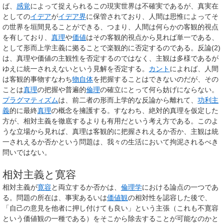
ば、
感覚
によって捉えられるこの現実世界は不確実であるが、真実在
としての
イデア
が
イデア界
に保管されており、人間は思惟によってそ
の世界を垣間見ることができる、つまり、人間は何らかの客観的視点
を有しており、
真理
や
価値
はその客観的視点から見れば単一である、
として形而上学主義に拠ることで楽観的に否定するのである。反論(2)
は、真理や価値の主観性を否定するのではなく、主観は多様であるが
ゆえに統一されえないという見解を否定する。
カント
によれば、人間
は客観的事物すなわち
物自体
を把握することはできないのだが、その
ことは
真理
の把握や普遍的
倫理
の確立にとって何ら妨げにならない。
プラグマティズム
は、前二者の形而上学的な反論から離れて、
功利主
義
的に最終
真理
の概念を擁護する。すなわち、絶対的真理を仮定した
方が、相対主義を徹底するよりも有用だという考え方である。このよ
うな立場から見れば、真理は客観的に把握されえるか否か、主観は統
一されえるか否かという問題は、我々の生活において拘泥されるべき
問いではない。
相対主義と寛容
相対主義が
寛容
と両立するか否かは、
倫理学
における論点の一つであ
る。問題の所在は、事実あるいは
価値観
の相対性を認容した後で、
「自己の意見を他者に押し付けても良い」という主張（これも不寛容
という価値観の一種である）をそこから除去することが可能なのかと