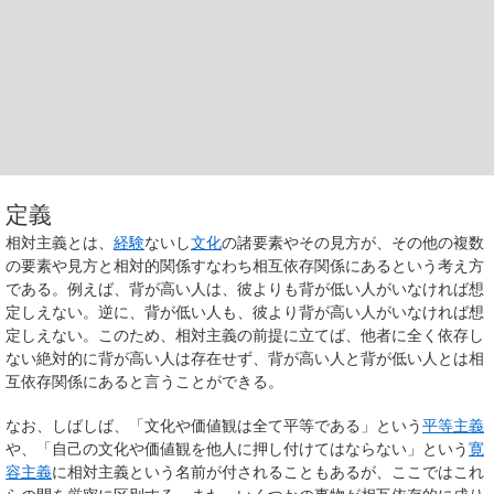
定義
相対主義とは、
経験
ないし
文化
の諸要素やその見方が、その他の複数
の要素や見方と相対的関係すなわち相互依存関係にあるという考え方
である。例えば、背が高い人は、彼よりも背が低い人がいなければ想
定しえない。逆に、背が低い人も、彼より背が高い人がいなければ想
定しえない。このため、相対主義の前提に立てば、他者に全く依存し
ない絶対的に背が高い人は存在せず、背が高い人と背が低い人とは相
互依存関係にあると言うことができる。
なお、しばしば、「文化や価値観は全て平等である」という
平等主義
や、「自己の文化や価値観を他人に押し付けてはならない」という
寛
容主義
に相対主義という名前が付されることもあるが、ここではこれ