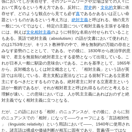
係においてしか実在せず、そのフレームワークや立場は全ての人々に
おいて異なるという考え方である。反対に、
歴史
的・
文化的
文脈に依
存せず、どのような観点から見ても必ず
真
であるかあるいは正しい命
題というものがあるという考え方は、
絶対主義
と呼ばれる。物の見方
一般についてではなく、特定の主題について相対主義を主張する場合
には、例えば
文化相対主義
のように特別な名前が付せられていること
もある。英語で絶対主義（absolutism）の語が文書において使われた
のは1753年だが、キリスト教神学の中で、神を無制約の万能の存在と
みなす姿勢のこととして、である。その後に、1830年から政治学的意
味で、君主を無規制の絶対君主とする姿勢となって出現している。こ
れが日本人一般に馴染の意味合いである。これを基準として、1865年
から、反対概念もしくは対立概念として、「相対主義」という語が英
語では出現している。君主支配は憲法などによる規制下にある立憲君
主にするべきだとするものである。絶対君主に対する立憲君主という
語が一般的であるが、それが相対君主と呼ばれ得るものだと考えると
理解が速い。この意味においては、人が民主主義にあればおのずと絶
対主義でなく相対主義に立つとなる。
だが、この語における「相対」のニュアンスが、その後に、さらに別
のニュアンスでの「相対」になって――ウォーフによる「言語相対性
」（linguistic relativity）という用語において――、1940年に使用され
た。諸言語は構成や価値判断が相互に固有であり、普遍/斉一ではな