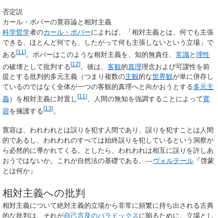
否定説
カール・ポパーの寛容論と相対主義
科学哲学
者の
カール・ポパー
によれば、「相対主義とは、何でも主張
できる、ほとんど何でも、したがって何も主張しないという立場」で
[
11
]
ある
。ポパーはこのような相対主義を、知的無責任、
常識
と
理性
[
12
]
の破壊として批判する
。彼は、
客観
的
真理
理念および可謬性を前
提とする批判的多元主義（つまり複数の
主観
的な
世界観
が単に併存し
ているのではなく全体が一つの客観的真理へと向かおうとする
多元主
[
11
]
義
）を相対主義に対置し
、人間の無知を強調することによって
寛
[
13
]
容
を擁護する
。
寛容は、われわれとは誤りを犯す人間であり、誤りを犯すことは人間
的であるし、われわれのすべては始終誤りを犯しているという洞察か
ら必然的に導かれてくる。としたら、われわれは相互に誤りを許しあ
おうではないか。これが自然法の基礎である。---
ヴォルテール
『啓蒙
とは何か』
相対主義への批判
相対主義について絶対主義的立場から非常に頻繁に持ち出される古典
的な批判は、それが
自己言及のパラドックス
に陥るために、立場とし