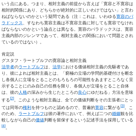
いう点にある。つまり、相対主義の前提から言えば「寛容と不寛容は
相対的関係にあり、どちらかが絶対的に正しいわけではない」と言わ
ねばならないのかという疑問である（注：これは、いわゆる
寛容のパ
ラドックス
、すなわち寛容主義は不寛容主義に対しても寛容でなけれ
ばならないのかという論点とは異なる。寛容のパラドックスは、寛容
主義内部のジレンマであって、相対主義との関係において問題とされ
ているのではない）。
肯定説
グスタフ・ラートブルフの寛容論と相対主義
法学者
の
ラートブルフ
は、
法学
における価値相対主義の先駆者であ
り、彼によれば相対主義とは、「窮極の立場の学問的基礎付けを断念
し各個人に立場をとることのもろもろの可能性をあますところなく呈
示することにのみ自己の任務を限り、各個人が立場をとること自体
は、彼の
人格
の深みから生じたところの
良心
にゆだねる」方法を意味
[
2
]
する
。このような相対主義は、全ての価値判断をその主張者にとっ
[
3
]
ては同等の
権利
を持つものと認めるので、普遍的
寛容
に繋がる
。こ
のため、
ラートブルフ
は彼の著作において、例えば二つの
婚姻
観を比
較しながら自己の
価値
判断を留保するという記述手法を採用している
[
4
]
。