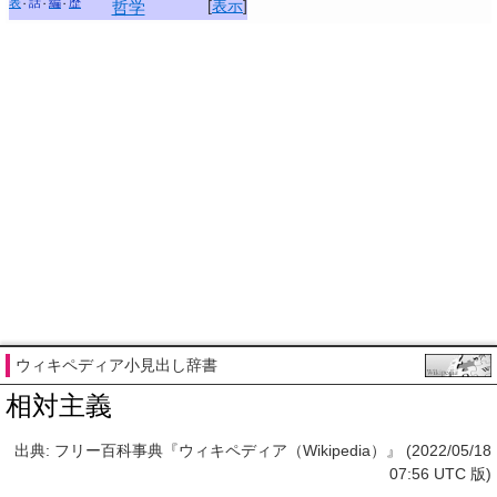
表
話
編
歴
[
表示
]
哲学
ウィキペディア小見出し辞書
相対主義
出典: フリー百科事典『ウィキペディア（Wikipedia）』 (2022/05/18
07:56 UTC 版)