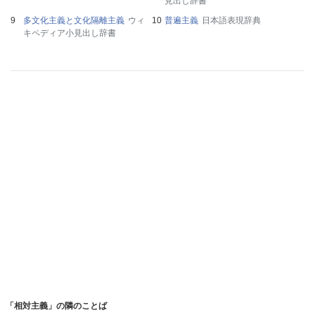
見出し辞書
多文化主義と文化隔離主義
ウィ
普遍主義
日本語表現辞典
キペディア小見出し辞書
「相対主義」の隣のことば