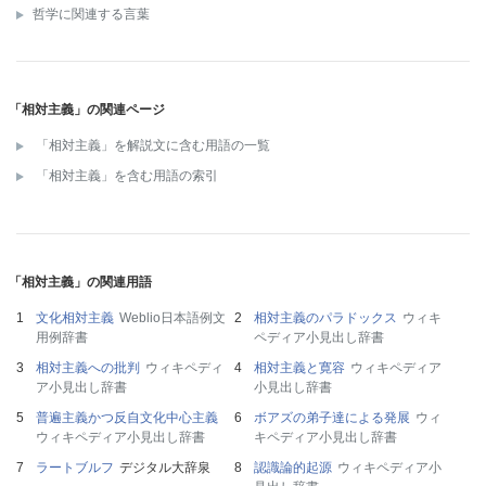
哲学に関連する言葉
「相対主義」の関連ページ
「相対主義」を解説文に含む用語の一覧
「相対主義」を含む用語の索引
「相対主義」の関連用語
文化相対主義
Weblio日本語例文
相対主義のパラドックス
ウィキ
用例辞書
ペディア小見出し辞書
相対主義への批判
ウィキペディ
相対主義と寛容
ウィキペディア
ア小見出し辞書
小見出し辞書
普遍主義かつ反自文化中心主義
ボアズの弟子達による発展
ウィ
ウィキペディア小見出し辞書
キペディア小見出し辞書
ラートブルフ
デジタル大辞泉
認識論的起源
ウィキペディア小