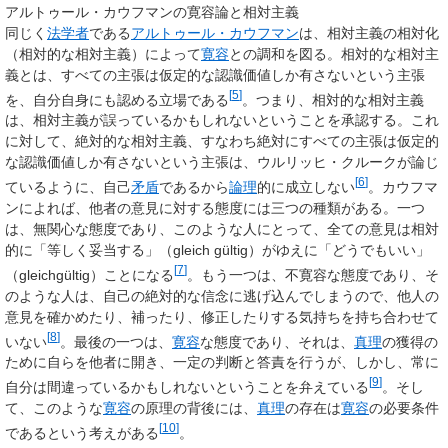
アルトゥール・カウフマンの寛容論と相対主義
同じく
法学者
である
アルトゥール・カウフマン
は、相対主義の相対化
（相対的な相対主義）によって
寛容
との調和を図る。相対的な相対主
義とは、すべての主張は仮定的な認識価値しか有さないという主張
[
5
]
を、自分自身にも認める立場である
。つまり、相対的な相対主義
は、相対主義が誤っているかもしれないということを承認する。これ
に対して、絶対的な相対主義、すなわち絶対にすべての主張は仮定的
な認識価値しか有さないという主張は、ウルリッヒ・クルークが論じ
[
6
]
ているように、自己
矛盾
であるから
論理
的に成立しない
。カウフマ
ンによれば、他者の意見に対する態度には三つの種類がある。一つ
は、無関心な態度であり、このような人にとって、全ての意見は相対
的に「等しく妥当する」（gleich gültig）がゆえに「どうでもいい」
[
7
]
（gleichgültig）ことになる
。もう一つは、不寛容な態度であり、そ
のような人は、自己の絶対的な信念に逃げ込んでしまうので、他人の
意見を確かめたり、補ったり、修正したりする気持ちを持ち合わせて
[
8
]
いない
。最後の一つは、
寛容
な態度であり、それは、
真理
の獲得の
ために自らを他者に開き、一定の判断と答責を行うが、しかし、常に
[
9
]
自分は間違っているかもしれないということを弁えている
。そし
て、このような
寛容
の原理の背後には、
真理
の存在は
寛容
の必要条件
[
10
]
であるという考えがある
。