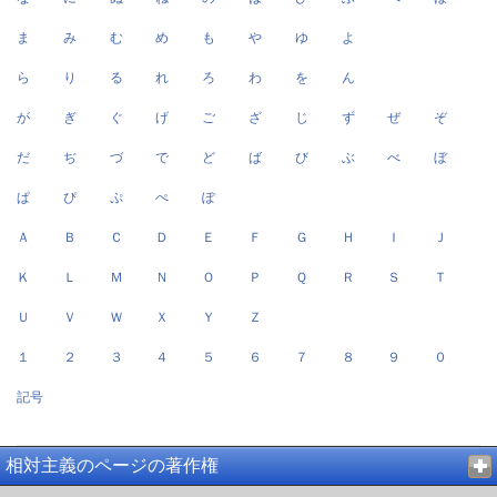
ま
み
む
め
も
や
ゆ
よ
ら
り
る
れ
ろ
わ
を
ん
が
ぎ
ぐ
げ
ご
ざ
じ
ず
ぜ
ぞ
だ
ぢ
づ
で
ど
ば
び
ぶ
べ
ぼ
ぱ
ぴ
ぷ
ぺ
ぽ
Ａ
Ｂ
Ｃ
Ｄ
Ｅ
Ｆ
Ｇ
Ｈ
Ｉ
Ｊ
Ｋ
Ｌ
Ｍ
Ｎ
Ｏ
Ｐ
Ｑ
Ｒ
Ｓ
Ｔ
Ｕ
Ｖ
Ｗ
Ｘ
Ｙ
Ｚ
１
２
３
４
５
６
７
８
９
０
記号
相対主義のページの著作権