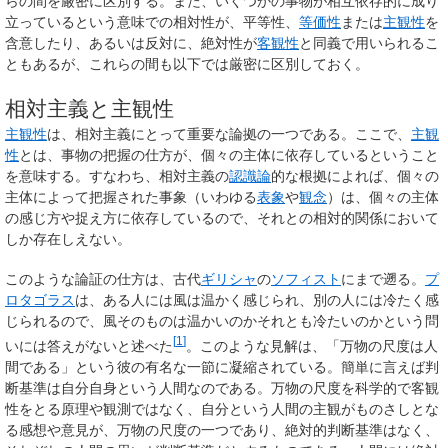
らの間を厳密に区別する。また、いくつかの事物が相互依存的に成り
立っているという意味での相対性が、平等性、
等価性
または
主観性
を
含意したり、あるいは反対に、絶対性が
客観性
と同義で用いられるこ
ともあるが、これらの間も以下では厳密に区別しておく。
相対主義と主観性
主観性
は、相対主義にとって重要な論拠の一つである。ここで、
主観
性
とは、事物の把握の仕方が、個々の主体に依存しているということ
を意味する。すなわち、相対主義の
認識論
的な根拠によれば、個々の
主体によって把握された事象（いわゆる
表象
や
観念
）は、個々の主体
の感じ方や捉え方に依存しているので、それとの相対的関係において
しか存在しえない。
このような論証の仕方は、古代
ギリシャ
の
ソフィスト
にまで遡る。
プ
ロタゴラス
は、ある人には風は温かく感じられ、別の人には冷たく感
じられるので、風そのものは温かいのかそれとも冷たいのかという問
[
1
]
いには答えがないと述べた
。このような見解は、「万物の尺度は人
間である」という彼の有名な一節に凝縮されている。簡単に言えば判
断基準は自分自身という人間なのである。万物の尺度を科学的で客観
性をとる原理や観測ではなく、自分という人間の主観がものさしとな
る感想や意見が、万物の尺度の一つであり、絶対的判断基準はなく、