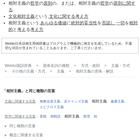
相対主義の
哲学
の
原則
の、または、相対主義の
哲学
の
原則
に関す
る
文化相対主義
という,
文化
に関する
考え方
相対主義という,
あらゆる
価値
に
絶対的
妥当性
を
否認し
,
一切
を
相対
的
と
考え
る
考え方
Weblio日本語例文用例辞書はプログラムで機械的に例文を生成しているため、不適
切な項目が含まれていることもあります。ご了承くださいませ。
Weblio国語辞典
>
固有名詞の種類
>
方式・規則
>
主義・方式
>
その他の主義・方式
>
主義
>
相対主義
の意味・解説
「相対主義」と同じ種類の言葉
相対主義
主義に関連する言葉
無教会派主義
反ケインズ主義
厳粛主義
エピクロス主義
相対主義
哲学に関連する言葉
直観
相制説
真理
知
同じ種類の言葉
概念に関連する言葉