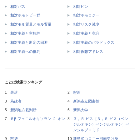
相対パス
相対ピン
相対ホモトピー群
相対ホモロジー
相対モル質量とモル質量
相対リスク減少
相対主義と主観性
相対主義と寛容
相対主義と断定の回避
相対主義のパラドックス
相対主義への批判
相対仮想アドレス
ことば検索ランキング
最遅
邂逅
為政者
新潟市立図書館
新潟地方裁判所
新潟大学
５β‐フェニルオキソラン‐２‐オン
３，５‐ビス［３，５‐ビス（ベン
ジルオキシ）ベンジルオキシ］ベ
ンジルブロミド
黙祷
新島式コロニー回転受け身