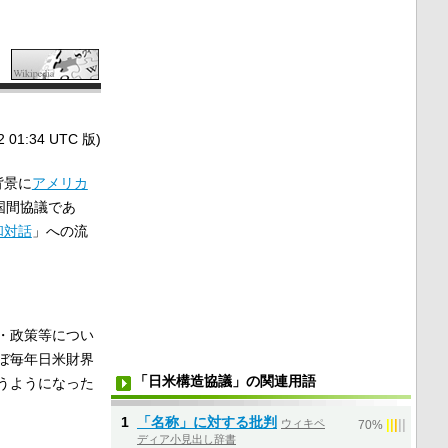
1:34 UTC 版)
背景に
アメリカ
国間協議であ
和対話
」への流
・政策等につい
ぼ毎年日米財界
「日米構造協議」の関連用語
うようになった
1
「名称」に対する批判
ウィキペ
|
|
|
|
|
70%
ディア小見出し辞書