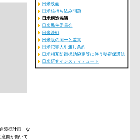
日米映画
日米核持ち込み問題
日米構造協議
日米民主委員会
日米決戦
日米版の同一と差異
日米犯罪人引渡し条約
日米相互防衛援助協定等に伴う秘密保護法
日米研究インスティテュート
造障壁計画」な
的な意図が働いて