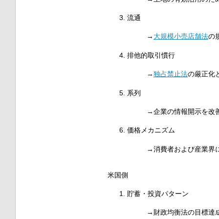
流通
→
大規模小売店舗法
の
排他的取引慣行
→
独占禁止法
の厳正化
系列
→企業の情報開示を改
価格メカニズム
→消費者および産業界
米国側
貯蓄・投資パターン
→財政均衡法の目標達