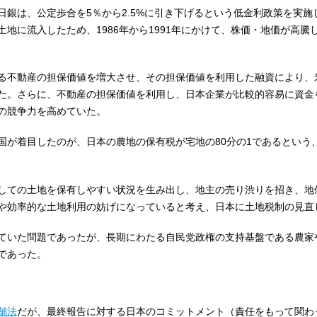
日銀は、公定歩合を5％から2.5%に引き下げるという低金利政策を実施
地に流入したため、1986年から1991年にかけて、株価・地価が高騰
る不動産の担保価値を増大させ、その担保価値を利用した融資により、
た。さらに、不動産の担保価値を利用し、日本企業が比較的容易に資金
の競争力を高めていた。
国が着目したのが、日本の農地の保有税が宅地の80分の1であるという
しての土地を保有しやすい状況を生み出し、地主の売り渋りを招き、地
や効率的な土地利用の妨げになっていると考え、日本に土地税制の見直
ていた問題であったが、長期にわたる自民党政権の支持基盤である農家
であった。
舗法
だが、最終報告に対する日本のコミットメント（責任をもって関わ