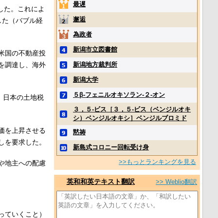
最遅
した。これによ
邂逅
した（バブル経
為政者
新潟市立図書館
米国の不動産投
を調達し、海外
新潟地方裁判所
新潟大学
５β‐フェニルオキソラン‐２‐オン
、日本の土地税
３，５‐ビス［３，５‐ビス（ベンジルオキ
シ）ベンジルオキシ］ベンジルブロミド
価を上昇させる
黙祷
しを要求した。
新島式コロニー回転受け身
>>もっとランキングを見る
や地主への配慮
英和和英テキスト翻訳
>> Weblio翻訳
っていくこと）