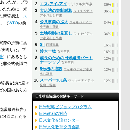
あったが、プラ
2
エス‐アイ‐アイ
デジタル大辞泉
|
|
|
|
|
36%
いたために、米
3
大店法の規制緩和
ウィキペディ
|
|
|
|
|
36%
ア小見出し辞書
た新貿易法・
ス
4
公共事業の拡大
ウィキペディア
|
|
|
|
|
T
」（
WTO
の前
34%
小見出し辞書
5
土地税制の見直し
ウィキペディ
|
|
|
|
|
34%
ア小見出し辞書
実際の折衝にあ
6
SII
百科事典
|
|
|
|
|
16%
し実現した。プ
7
鈴木一敏
百科事典
|
|
|
|
|
16%
壁
）にあるとし
8
成長のための日米経済パート
|
|
|
|
|
12%
ナーシップ
百科事典
れた非公式会議で
9
5号機の増設
ウィキペディア小見
|
|
|
|
|
12%
出し辞書
10
スーパー301条
ウィキペディア小
|
|
|
|
|
12%
の貿易交渉は度々
見出し辞書
どの国のあり方
日米構造協議のお隣キーワード
日米戦略ビジョンプログラム
造協議最終報告」
日米政府の対応
でに4回にわたる
日米文化交流センター
日米文化教育交流会議