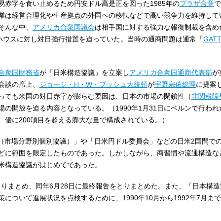
易赤字を食い止めるため円安ドル高是正を図った1985年の
プラザ合意
で
業は経営合理化や生産拠点の外国への移転などで高い競争力を維持して
そんな中、
アメリカ合衆国議会
は相手国に対する強力な報復制裁を含め
ハウスに対し対日強行措置を迫っていた。当時の通商問題は通常「
GAT
合衆国財務省
が「日米構造協議」を立案し
アメリカ合衆国通商代表部
が
脳会談の席上、
ジョージ・H・W・ブッシュ
大統領
が
宇野宗佑
総理
に提案
っても米国の対日赤字が膨らむ要因は、日本の市場の閉鎖性（
非関税障
の開放を迫る内容となっている。（1990年1月31日にベルンで行わ
、優に200項目を超える膨大な量で構成されている。）
議（市場分野別個別協議）」や「日米円ドル委員会」などの日米2国間で
どに範囲を限定したものであった。しかしながら、商習慣や流通構造な
米構造協議がはじめてであった。
をとりまとめ、同年6月28日に最終報告をとりまとめた。また、「日本構
について進展状況を点検するために、1990年10月から1992年7月ま