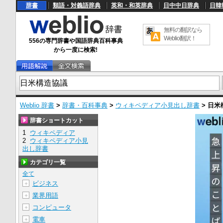
辞書
類語・対義語辞典
英和・和英辞典
日中中日辞典
日韓
無料の翻訳なら
Weblio翻訳！
556の専門辞書や国語辞典百科事典
から一度に検索!
Weblio 辞書
>
辞書・百科事典
>
ウィキペディア小見出し辞書
>
日米
辞書ショートカット
1
ウィキペディア
2
ウィキペディア小見
出し辞書
カテゴリ一覧
全て
ビジネス
＋
業界用語
＋
コンピュータ
＋
電車
＋