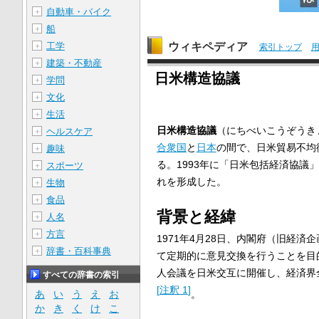
自動車・バイク
＋
船
＋
ウィキペディア
工学
＋
索引トップ
建築・不動産
＋
日米構造協議
学問
＋
文化
＋
生活
＋
日米構造協議
（にちべいこうぞうき
ヘルスケア
＋
合衆国
と
日本
の間で、日米貿易不均
趣味
＋
る。1993年に「日米包括経済協議
スポーツ
＋
れを形成した。
生物
＋
食品
＋
背景と経緯
人名
＋
方言
＋
1971年4月28日、内閣府（旧経済
辞書・百科事典
＋
て定期的に意見交換を行うことを目
人会議を日米交互に開催し、経済界
すべての辞書の索引
[
注釈 1
]
。
あ
い
う
え
お
か
き
く
け
こ