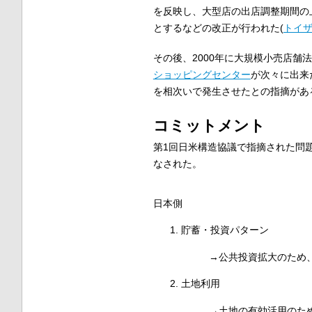
を反映し、大型店の出店調整期間の上限
とするなどの改正が行われた(
トイ
その後、2000年に大規模小売店舗
ショッピングセンター
が次々に出来
を相次いで発生させたとの指摘があ
コミットメント
第1回日米構造協議で指摘された問
なされた。
日本側
貯蓄・投資パターン
→公共投資拡大のため、
土地利用
→土地の有効活用のた