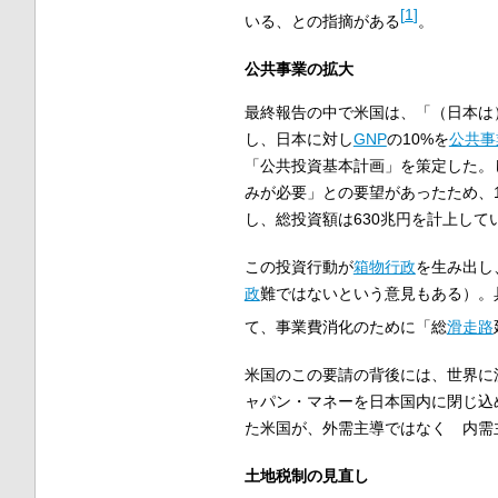
[
1
]
いる、との指摘がある
。
公共事業の拡大
最終報告の中で米国は、「（日本は
し、日本に対し
GNP
の10%を
公共事
「公共投資基本計画」を策定した。
みが必要」との要望があったため、1
し、総投資額は630兆円を計上して
この投資行動が
箱物行政
を生み出し
政
難ではないという意見もある）。
て、事業費消化のために「総
滑走路
米国のこの要請の背後には、世界に
ャパン・マネーを日本国内に閉じ込
た米国が、外需主導ではなく 内需
土地税制の見直し