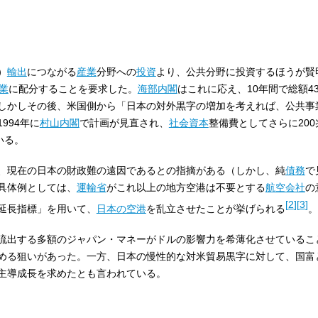
）
輸出
につながる
産業
分野への
投資
より、公共分野に投資するほうが賢
業
に配分することを要求した。
海部内閣
はこれに応え、10年間で総額4
しかしその後、米国側から「日本の対外黒字の増加を考えれば、公共事
994年に
村山内閣
で計画が見直され、
社会資本
整備費としてさらに20
いる。
、現在の日本の財政難の遠因であるとの指摘がある（しかし、純
債務
で
具体例としては、
運輸省
がこれ以上の地方空港は不要とする
航空会社
の
[
2
]
[
3
]
延長指標」を用いて、
日本の空港
を乱立させたことが挙げられる
。
流出する多額のジャパン・マネーがドルの影響力を希薄化させているこ
める狙いがあった。一方、日本の慢性的な対米貿易黒字に対して、国富
主導成長を求めたとも言われている。