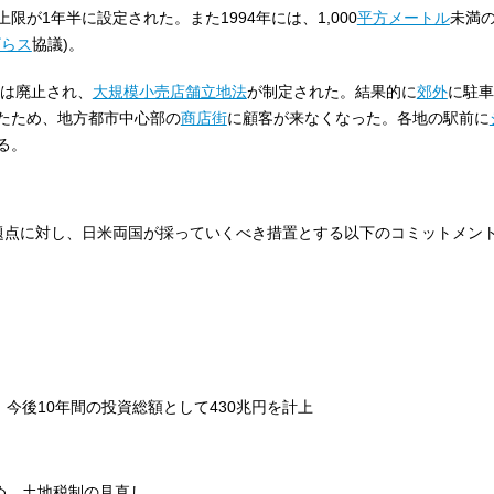
が1年半に設定された。また1994年には、1,000
平方メートル
未満
ザらス
協議)。
法は廃止され、
大規模小売店舗立地法
が制定された。結果的に
郊外
に駐車
たため、地方都市中心部の
商店街
に顧客が来なくなった。各地の駅前に
る。
題点に対し、日米両国が採っていくべき措置とする以下のコミットメン
今後10年間の投資総額として430兆円を計上
め、土地税制の見直し