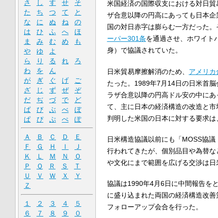
さ
し
す
せ
そ
米国経済の国際収支における対日貿
た
ち
つ
て
と
ザ合意以降の円高にあっても日本企
な
に
ぬ
ね
の
国の対日赤字は膨らむ一方だった。
は
ひ
ふ
へ
ほ
ーパー301条
を通過させ、ホワイト
ま
み
む
め
も
身）で協議されていた。
や
ゆ
よ
ら
り
る
れ
ろ
わ
を
ん
日米貿易摩擦解消のため、
アメリカ
が
ぎ
ぐ
げ
ご
たった。1989年7月14日の日米首
ざ
じ
ず
ぜ
ぞ
ラザ合意以降の円高ドル安の中にあ
だ
ぢ
づ
で
ど
て、主に日本の経済構造の改造と市場
ば
び
ぶ
べ
ぼ
判明した米国の日本に対する要求は
ぱ
ぴ
ぷ
ぺ
ぽ
Ａ
Ｂ
Ｃ
Ｄ
Ｅ
日米構造協議以前にも「MOSS協
Ｆ
Ｇ
Ｈ
Ｉ
Ｊ
行われてきたが、個別品目や為替な
Ｋ
Ｌ
Ｍ
Ｎ
Ｏ
や文化にまで範囲を広げる交渉は日
Ｐ
Ｑ
Ｒ
Ｓ
Ｔ
Ｕ
Ｖ
Ｗ
Ｘ
Ｙ
協議は1990年4月6日に中間報告
Ｚ
に盛り込まれた両国の経済構造改善策
１
２
３
４
５
フォローアップ会合を行った。
６
７
８
９
０