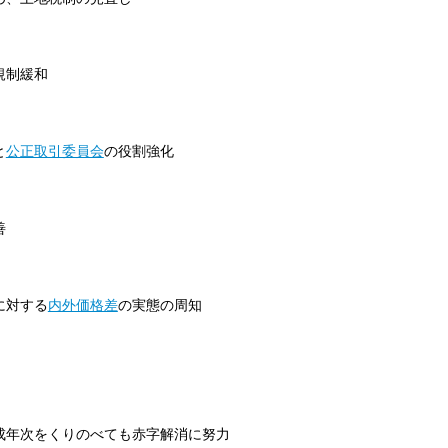
規制緩和
と
公正取引委員会
の役割強化
善
に対する
内外価格差
の実態の周知
成年次をくりのべても赤字解消に努力