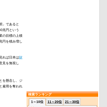
明」であると
30兆円という
業の目標の上積
0兆円を積み増し
見れば日本は
財
意見を無視し
とを懸念し、ジ
と雇用を奪われ
検索ランキング
1～10位
11～20位
21～30位