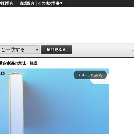
韓日辞典
古語辞典
その他の辞書▼
構造協議
の意味・解説
もっとみる
arrow_forward_ios