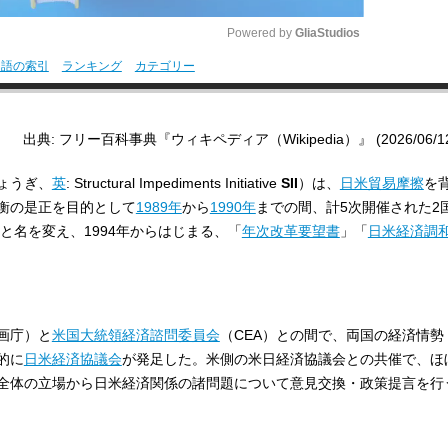
Powered by 
GliaStudios
用語の索引
ランキング
カテゴリー
M
u
出典: フリー百科事典『ウィキペディア（Wikipedia）』 (2026/06/12 0
t
e
ょうぎ、
英
:
Structural Impediments Initiative
SII
）は、
日米貿易摩擦
を
衡の是正を目的として
1989年
から
1990年
までの間、計5次開催された2
」と名を変え、1994年からはじまる、「
年次改革要望書
」「
日米経済調
企画庁）と
米国大統領経済諮問委員会
（CEA）との間で、両国の経済情勢
的に
日米経済協議会
が発足した。米側の米日経済協議会との共催で、ほ
全体の立場から日米経済関係の諸問題について意見交換・政策提言を行