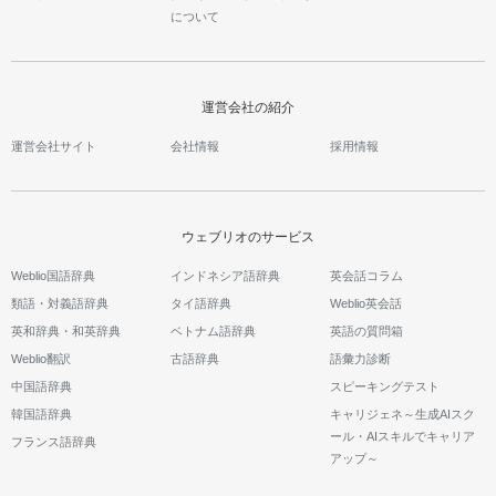
について
運営会社の紹介
運営会社サイト
会社情報
採用情報
ウェブリオのサービス
Weblio国語辞典
インドネシア語辞典
英会話コラム
類語・対義語辞典
タイ語辞典
Weblio英会話
英和辞典・和英辞典
ベトナム語辞典
英語の質問箱
Weblio翻訳
古語辞典
語彙力診断
中国語辞典
スピーキングテスト
韓国語辞典
キャリジェネ～生成AIスク
ール・AIスキルでキャリア
フランス語辞典
アップ～