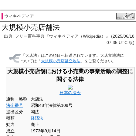
ウィキペディア
大規模小売店舗法
出典: フリー百科事典『ウィキペディア（Wikipedia）』 (2025/06/18
07:35 UTC 版)
「
大店法
」はこの項目へ転送されています。大店立地法に
ついては「
大規模小売店舗立地法
」をご覧ください。
大規模小売店舗における小売業の事業活動の調整に
関する法律
日本の法令
通称・略称
大店法
法令番号
昭和48年法律第109号
提出区分
閣法
種類
経済法
効力
廃止
成立
1973年9月14日