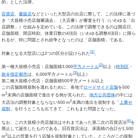
的」とした法律。
百貨店
、
量販店
などといった大型店の出店に際して、この法律に基づ
き「大規模小売店舗審議会」（大店審）が審査を行う（いわゆる「出
店調整」）仕組みを定めている。この法律で調整できるのは開店日、
店舗面積、閉店時刻、休業日数の4項目（いわゆる調整4項目）に限ら
れるが、特に問題とされ紛争となったのは「店舗面積」である。
[
1
]
対象となる大型店には2つの区分が設けられた
。
[
2
]
第一種大規模小売店：店舗面積3,000
平方メートル
以上（
特別区
・
[
3
]
政令指定都市
は、6,000平方メートル
以上）
第二種大規模小売店：店舗面積500平方メートル以上
この店舗面積規制を逃れるために、各地で
ロードサイド店舗
を500
2
m
未満の店舗面積で進出する例が見られた。
地方公共団体
の中には
2
大店法の調整対象とならない500 m
未満の進出を規制する「
上乗せ
規制
」を行うところも出てきて、これもまた問題となった。
[
4
]
なお、この大規模小売店舗法はそれまであった第二次の百貨店法
を
廃止して誕生したものである。旧百貨店法は、床面積の合計が1,500
2
m
以上の営業を行う店舗を規制対象としていた。ところがこの規制