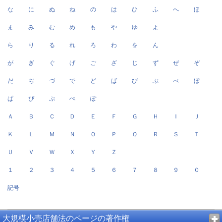
な
に
ぬ
ね
の
は
ひ
ふ
へ
ほ
ま
み
む
め
も
や
ゆ
よ
ら
り
る
れ
ろ
わ
を
ん
が
ぎ
ぐ
げ
ご
ざ
じ
ず
ぜ
ぞ
だ
ぢ
づ
で
ど
ば
び
ぶ
べ
ぼ
ぱ
ぴ
ぷ
ぺ
ぽ
Ａ
Ｂ
Ｃ
Ｄ
Ｅ
Ｆ
Ｇ
Ｈ
Ｉ
Ｊ
Ｋ
Ｌ
Ｍ
Ｎ
Ｏ
Ｐ
Ｑ
Ｒ
Ｓ
Ｔ
Ｕ
Ｖ
Ｗ
Ｘ
Ｙ
Ｚ
１
２
３
４
５
６
７
８
９
０
記号
大規模小売店舗法のページの著作権