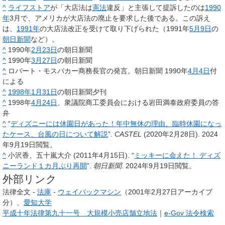
^
ライフストア
が「大店法は
憲法
違反」と主張して提訴したのは
1990
年
3月で、アメリカが大店法の廃止を要求した後である。この訴え
は、
1991年
の大店法改正を受けて取り下げられた（1991年
5月9日
の
朝日新聞
など）。
^
1990年
2月23日
の朝日新聞
^
1990年
3月27日
の朝日新聞
^
ロバート・モスバカー商務長官の発言。朝日新聞 1990年
4月4日
付
による
^
1998年
1月31日
の朝日新聞夕刊
^
1998年
4月24日
、衆議院商工委員会における岩田満泰政府委員の答
弁
^
“
ディズニーには休園日があった！年中無休の理由、臨時休園になっ
たケース、台風の日について解説
”.
CASTEL
(2020年2月28日). 2024
年9月19日閲覧。
^
小沢香、五十嵐大介 (2011年4月15日). “
ミッキーに会えた！ ディズ
ニーランド１カ月ぶり再開
”.
朝日新聞
. 2024年9月19日閲覧。
外部リンク
法律全文 -
法庫
-
ウェイバックマシン
（2001年2月27日アーカイブ
分）、
愛知大学
平成十年法律第九十一号 大規模小売店舗立地法
｜
e-Gov 法令検索