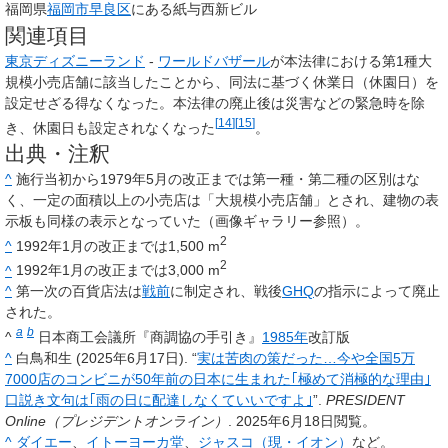
福岡県
福岡市
早良区
にある紙与西新ビル
関連項目
東京ディズニーランド
-
ワールドバザール
が本法律における第1種大
規模小売店舗に該当したことから、同法に基づく休業日（休園日）を
設定せざる得なくなった。本法律の廃止後は災害などの緊急時を除
[
14
]
[
15
]
き、休園日も設定されなくなった
。
出典・注釈
^
施行当初から1979年5月の改正までは第一種・第二種の区別はな
く、一定の面積以上の小売店は「
大規模小売店舗
」とされ、建物の表
示板も同様の表示となっていた（画像ギャラリー参照）。
2
^
1992年1月の改正までは1,500 m
2
^
1992年1月の改正までは3,000 m
^
第一次の百貨店法は
戦前
に制定され、戦後
GHQ
の指示によって廃止
された。
a
b
^
日本商工会議所『商調協の手引き』
1985年
改訂版
^
白鳥和生 (2025年6月17日). “
実は苦肉の策だった…今や全国5万
7000店のコンビニが50年前の日本に生まれた｢極めて消極的な理由｣
口説き文句は｢雨の日に配達しなくていいですよ｣
”.
PRESIDENT
Online（プレジデントオンライン）
. 2025年6月18日閲覧。
^
ダイエー
、
イトーヨーカ堂
、
ジャスコ（現・イオン）
など。