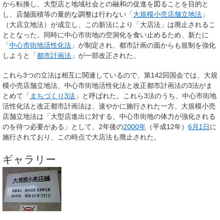
から転換し、大型店と地域社会との融和の促進を図ることを目的と
し、店舗面積等の量的な調整は行わない「
大規模小売店舗立地法
」
（大店立地法）が成立し、この新法により「大店法」は廃止されるこ
ととなった。同時に中心市街地の空洞化を食い止めるため、新たに
「
中心市街地活性化法
」が制定され、都市計画の面からも規制を強化
しようと「
都市計画法
」が一部改正された。
これら3つの立法は相互に関連しているので、第142回国会では、大規
模小売店舗立地法、中心市街地活性化法と改正都市計画法の3法がま
とめて「
まちづくり3法
」と呼ばれた。これら3法のうち、中心市街地
活性化法と改正都市計画法は、速やかに施行された一方、大規模小売
店舗立地法は「大型店進出に対する、中心市街地の体力が強化される
のを待つ必要がある」として、2年後の
2000年
（平成12年）
6月1日
に
施行されており、この時点で大店法も廃止された。
ギャラリー