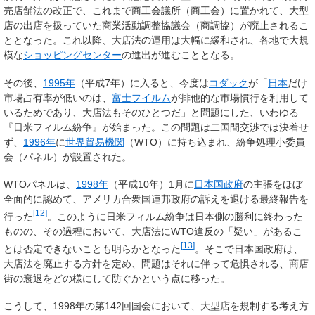
売店舗法の改正で、これまで商工会議所（商工会）に置かれて、大型
店の出店を扱っていた商業活動調整協議会（商調協）が廃止されるこ
ととなった。これ以降、大店法の運用は大幅に緩和され、各地で大規
模な
ショッピングセンター
の進出が進むこととなる。
その後、
1995年
（平成7年）に入ると、今度は
コダック
が「
日本
だけ
市場占有率が低いのは、
富士フイルム
が排他的な市場慣行を利用して
いるためであり、大店法もそのひとつだ」と問題にした、いわゆる
『日米フィルム紛争』が始まった。この問題は二国間交渉では決着せ
ず、
1996年
に
世界貿易機関
（WTO）に持ち込まれ、紛争処理小委員
会（パネル）が設置された。
WTOパネルは、
1998年
（平成10年）1月に
日本国政府
の主張をほぼ
全面的に認めて、アメリカ合衆国連邦政府の訴えを退ける最終報告を
[
12
]
行った
。このように日米フィルム紛争は日本側の勝利に終わった
ものの、その過程において、大店法にWTO違反の「疑い」があるこ
[
13
]
とは否定できないことも明らかとなった
。そこで日本国政府は、
大店法を廃止する方針を定め、問題はそれに伴って危惧される、商店
街の衰退をどの様にして防ぐかという点に移った。
こうして、1998年の第142回国会において、大型店を規制する考え方