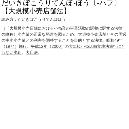
だいきぼこうりてんぽ‐ほう〔‐ハフ〕
【大規模小売店舗法】
読み方：だいきぼこうりてんぽほう
《「
大規模小売店舗における小売業の事業活動の調整に関する法律
」
の略称》
小売業
の
正常な
発達
を図るため、
大規模小売店舗
と
その周辺
の
中小
小売業
との
利害
を
調整する
ことを
目的
とする
法律
。
昭和49年
（
1974
）
施行
。
平成12年
（
2000
）の
大規模小売店舗立地法
施行
にと
もない
廃止
。
大店法
。