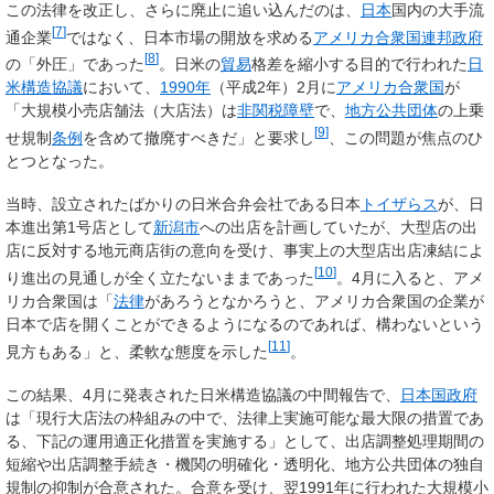
この法律を改正し、さらに廃止に追い込んだのは、
日本
国内の大手流
[
7
]
通企業
ではなく、日本市場の開放を求める
アメリカ合衆国連邦政府
[
8
]
の「外圧」であった
。日米の
貿易
格差を縮小する目的で行われた
日
米構造協議
において、
1990年
（平成2年）2月に
アメリカ合衆国
が
「大規模小売店舗法（大店法）は
非関税障壁
で、
地方公共団体
の上乗
[
9
]
せ規制
条例
を含めて撤廃すべきだ」と要求し
、この問題が焦点のひ
とつとなった。
当時、設立されたばかりの日米合弁会社である日本
トイザらス
が、日
本進出第1号店として
新潟市
への出店を計画していたが、大型店の出
店に反対する地元商店街の意向を受け、事実上の大型店出店凍結によ
[
10
]
り進出の見通しが全く立たないままであった
。4月に入ると、アメ
リカ合衆国は「
法律
があろうとなかろうと、アメリカ合衆国の企業が
日本で店を開くことができるようになるのであれば、構わないという
[
11
]
見方もある」と、柔軟な態度を示した
。
この結果、4月に発表された日米構造協議の中間報告で、
日本国政府
は「現行大店法の枠組みの中で、法律上実施可能な最大限の措置であ
る、下記の運用適正化措置を実施する」として、出店調整処理期間の
短縮や出店調整手続き・機関の明確化・透明化、地方公共団体の独自
規制の抑制が合意された。合意を受け、翌1991年に行われた大規模小