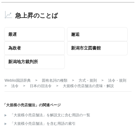
急上昇のことば
最遅
邂逅
為政者
新潟市立図書館
新潟地方裁判所
Weblio国語辞典
>
固有名詞の種類
>
方式・規則
>
法令・規則
>
法令
>
日本の旧法令
>
大規模小売店舗法
の意味・解説
「大規模小売店舗法」の関連ページ
「大規模小売店舗法」を解説文に含む用語の一覧
「大規模小売店舗法」を含む用語の索引