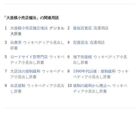
「大規模小売店舗法」の関連用語
大規模小売店舗立地法
デジタル
疑似百貨店
流通用語
大辞泉
出典等
ウィキペディア小見出し
百貨店法
流通用語
辞書
ロードサイド型専門店
ウィキペ
地下街面積
ウィキペディア小見
ディア小見出し辞書
出し辞書
大店法の規制緩和
ウィキペディ
1990年代以後：規制緩和
ウィキ
ア小見出し辞書
ペディア小見出し辞書
出店規制
ウィキペディア小見出
規制の緩和から廃止へ
ウィキペ
し辞書
ディア小見出し辞書