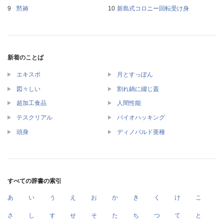
黙祷
新島式コロニー回転受け身
新着のことば
エキスポ
月とすっぽん
図々しい
割れ鍋に綴じ蓋
超加工食品
人間性能
テスクリアル
バイオハッキング
頭身
ディノバルド亜種
すべての辞書の索引
あ
い
う
え
お
か
き
く
け
こ
さ
し
す
せ
そ
た
ち
つ
て
と