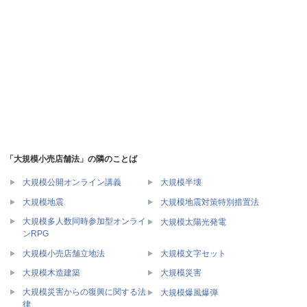
「大規模小売店舗法」の隣のことば
大規模公開オンライン講義
大規模半壊
大規模地震
大規模地震対策特別措置法
大規模多人数同時参加型オンライ
大規模太陽光発電
ンRPG
大規模小売店舗立地法
大規模文字セット
大規模木造建築
大規模災害
大規模災害からの復興に関する法
大規模爆風爆弾
律