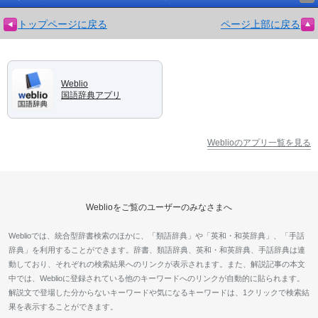
トップページに戻る
ページ上部に戻る
Weblio
国語辞典アプリ
Weblioのアプリ一覧を見る
Weblioをご覧のユーザーのみなさまへ
Weblioでは、統合型辞書検索のほかに、「類語辞典」や「英和・和英辞典」、「手話
辞典」を利用することができます。辞書、類語辞典、英和・和英辞典、手話辞典は連
動しており、それぞれの検索結果へのリンクが表示されます。また、解説記事の本文
中では、Weblioに登録されている他のキーワードへのリンクが自動的に貼られます。
解説文で登場した分からないキーワードや気になるキーワードは、1クリックで検索結
果を表示することができます。