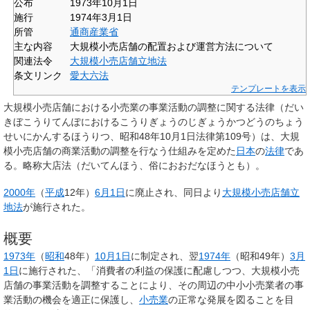
公布
1973年10月1日
施行
1974年3月1日
所管
通商産業省
主な内容
大規模小売店舗の配置および運営方法について
関連法令
大規模小売店舗立地法
条文リンク
愛大六法
テンプレートを表示
大規模小売店舗における小売業の事業活動の調整に関する法律
（だい
きぼこうりてんぽにおけるこうりぎょうのじぎょうかつどうのちょう
せいにかんするほうりつ、昭和48年10月1日法律第109号）は、大規
模小売店舗の商業活動の調整を行なう仕組みを定めた
日本
の
法律
であ
る。略称
大店法
（だいてんほう、俗におおだなほうとも）。
2000年
（
平成
12年）
6月1日
に廃止され、同日より
大規模小売店舗立
地法
が施行された。
概要
1973年
（
昭和
48年）
10月1日
に制定され、翌
1974年
（昭和49年）
3月
1日
に施行された、「消費者の利益の保護に配慮しつつ、大規模小売
店舗の事業活動を調整することにより、その周辺の中小小売業者の事
業活動の機会を適正に保護し、
小売業
の正常な発展を図ることを目