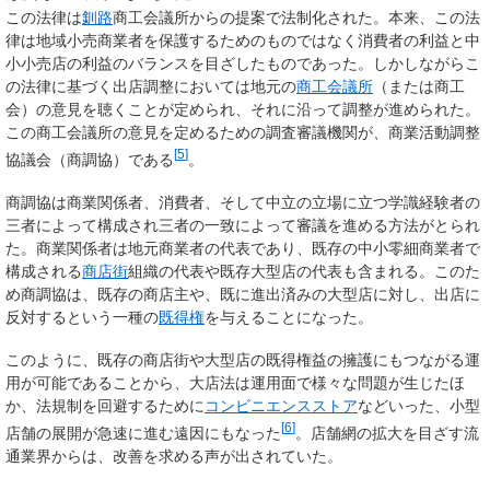
この法律は
釧路
商工会議所からの提案で法制化された。本来、この法
律は地域小売商業者を保護するためのものではなく消費者の利益と中
小小売店の利益のバランスを目ざしたものであった。しかしながらこ
の法律に基づく出店調整においては地元の
商工会議所
（または商工
会）の意見を聴くことが定められ、それに沿って調整が進められた。
この商工会議所の意見を定めるための調査審議機関が、商業活動調整
[
5
]
協議会（商調協）である
。
商調協は商業関係者、消費者、そして中立の立場に立つ学識経験者の
三者によって構成され三者の一致によって審議を進める方法がとられ
た。商業関係者は地元商業者の代表であり、既存の中小零細商業者で
構成される
商店街
組織の代表や既存大型店の代表も含まれる。このた
め商調協は、既存の商店主や、既に進出済みの大型店に対し、出店に
反対するという一種の
既得権
を与えることになった。
このように、既存の商店街や大型店の既得権益の擁護にもつながる運
用が可能であることから、大店法は運用面で様々な問題が生じたほ
か、法規制を回避するために
コンビニエンスストア
などいった、小型
[
6
]
店舗の展開が急速に進む遠因にもなった
。店舗網の拡大を目ざす流
通業界からは、改善を求める声が出されていた。