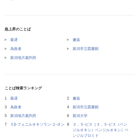
急上昇のことば
最遅
邂逅
為政者
新潟市立図書館
新潟地方裁判所
ことば検索ランキング
最遅
邂逅
為政者
新潟市立図書館
新潟地方裁判所
新潟大学
５β‐フェニルオキソラン‐２‐オン
３，５‐ビス［３，５‐ビス（ベン
ジルオキシ）ベンジルオキシ］ベ
ンジルブロミド