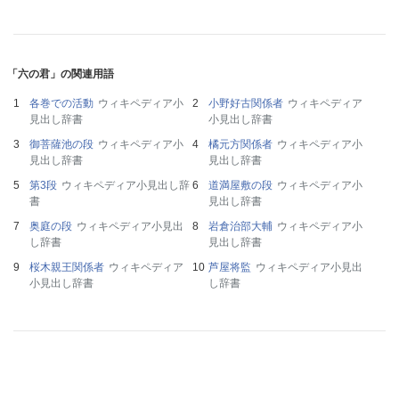
「六の君」の関連用語
各巻での活動
ウィキペディア小
小野好古関係者
ウィキペディア
見出し辞書
小見出し辞書
御菩薩池の段
ウィキペディア小
橘元方関係者
ウィキペディア小
見出し辞書
見出し辞書
第3段
ウィキペディア小見出し辞
道満屋敷の段
ウィキペディア小
書
見出し辞書
奥庭の段
ウィキペディア小見出
岩倉治部大輔
ウィキペディア小
し辞書
見出し辞書
桜木親王関係者
ウィキペディア
芦屋将監
ウィキペディア小見出
小見出し辞書
し辞書