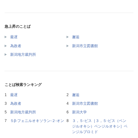
急上昇のことば
最遅
邂逅
為政者
新潟市立図書館
新潟地方裁判所
ことば検索ランキング
最遅
邂逅
為政者
新潟市立図書館
新潟地方裁判所
新潟大学
５β‐フェニルオキソラン‐２‐オン
３，５‐ビス［３，５‐ビス（ベン
ジルオキシ）ベンジルオキシ］ベ
ンジルブロミド