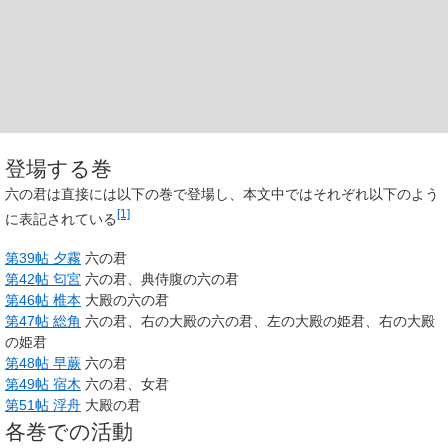
登場する巻
六の君は直接には以下の巻で登場し、本文中ではそれぞれ以下のよう
[1]
に表記されている
第39帖 夕霧
六の君
第42帖 匂宮
六の君、典侍腹の六の君
第46帖 椎本
大殿の六の君
第47帖 総角
六の君、右の大殿の六の君、左の大殿の姫君、右の大殿
の姫君
第48帖 早蕨
六の君
第49帖 宿木
六の君、女君
第51帖 浮舟
大殿の君
各巻での活動