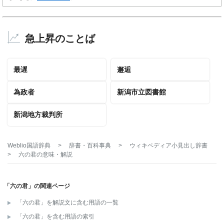
急上昇のことば
最遅
邂逅
為政者
新潟市立図書館
新潟地方裁判所
Weblio国語辞典
>
辞書・百科事典
>
ウィキペディア小見出し辞書
>
六の君
の意味・解説
「六の君」の関連ページ
「六の君」を解説文に含む用語の一覧
「六の君」を含む用語の索引