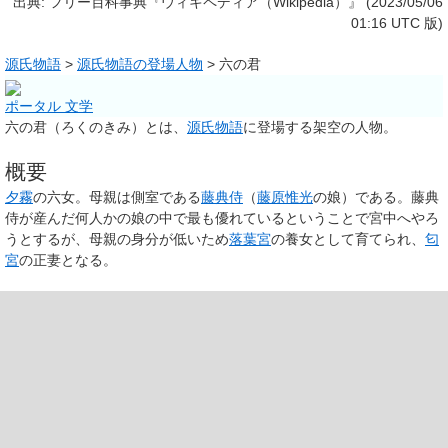
出典: フリー百科事典『ウィキペディア（Wikipedia）』 (2023/05/06
01:16 UTC 版)
源氏物語
>
源氏物語の登場人物
>
六の君
ポータル 文学
六の君
（ろくのきみ）とは、
源氏物語
に登場する架空の人物。
概要
夕霧
の六女。母親は側室である
藤典侍
（
藤原惟光
の娘）である。藤典
侍が産んだ何人かの娘の中で最も優れているということで宮中へやろ
うとするが、母親の身分が低いため
落葉宮
の養女として育てられ、
匂
宮
の正妻となる。