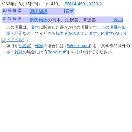
和62年）3月15日刊）、p. 410。
ISBN 4-4901-0223-2
表
話
編
歴
[
表示
]
源氏物語
表
話
編
歴
[
表示
]
源氏物語
の写本、注釈書、関連書
この項目は、
文学
に関連した
書きかけの項目
です。
この項目を加
筆・訂正
などしてくださる
協力者を求めています
（
P:文学
/
PJライ
トノベル
）。
項目が
小説家
・
作家
の場合には {{
Writer-stub
}} を、文学作品以外の
本
・
雑誌
の場合には {{
Book-stub
}} を貼り付けてください。