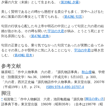
夕霧の六女（末娘）として生まれる。（
第39帖 夕霧
）
美しく賢明であるとの噂から懸想する貴公子も多く、宮中へ上げるた
めに落葉の宮の養女として育てられる。（
第42帖 匂宮
）
匂宮の行状を心配した今上帝や明石の中宮によって匂宮と六の君の結
婚が急がれる。その噂を聞いた
宇治の大君
が病み、とうとう死にまで
到る原因になる。（
第47帖 総角
）
匂宮の正妻となる。乗り気でなかった匂宮であったが実際に会ってみ
るとその美しさや賢明さに気に入ることになり、
宇治の中君
は嘆き悲
しむ。（
第49帖 宿木
）
参考文献
篠原昭二「作中人物事典 六の君」『源氏物語事典』
秋山虔
編、学燈
社〈別冊国文学〉No.36、1989年（平成元年）5月10日、p. 300。
「六の君」西沢正史編『源氏物語作中人物事典』東京堂出版、2007年
（平成19年）1月、p. 274。
ISBN 978-4-490-10707-4
脚注
^
稲賀敬二「作中人物解説 六君」池田亀鑑編『源氏物
[
脚注の使い方
]
語事典下巻』東京堂出版 1960年（昭和35年）（合本は1987年（昭