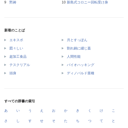
黙祷
新島式コロニー回転受け身
新着のことば
エキスポ
月とすっぽん
図々しい
割れ鍋に綴じ蓋
超加工食品
人間性能
テスクリアル
バイオハッキング
頭身
ディノバルド亜種
すべての辞書の索引
あ
い
う
え
お
か
き
く
け
こ
さ
し
す
せ
そ
た
ち
つ
て
と