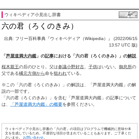
ウィキペディア小見出し辞書
六の君（ろくのきみ）
出典: フリー百科事典『ウィキペディア（Wikipedia）』 (2022/06/15
13:57 UTC 版)
「
芦屋道満大内鑑
」の
記事
における「六の君（ろくのきみ）」の
解説
桜木親王
の后のひとり。父は
参議
小野好古
。
子供
はいない。
御息所
の
父である
橘
元方
側から
命を
狙われ
ている。
※この「六の君（ろくのきみ）」の解説は、「芦屋道満大内鑑」の解
説の一部です。
「六の君（ろくのきみ）」を含む「芦屋道満大内鑑」の記事について
は、
「芦屋道満大内鑑」の概要
を参照ください。
ウィキペディア小見出し辞書の「六の君」の項目はプログラムで機械的に意味や本
文を生成しているため、不適切な項目が含まれていることもあります。ご了承くだ
さいませ。
お問い合わせ
。