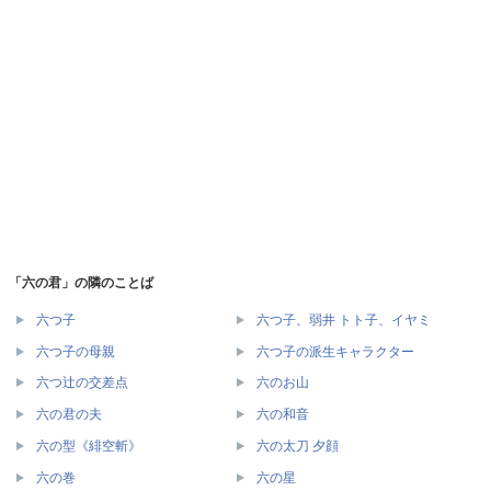
「六の君」の隣のことば
六つ子
六つ子、弱井 トト子、イヤミ
六つ子の母親
六つ子の派生キャラクター
六つ辻の交差点
六のお山
六の君の夫
六の和音
六の型《緋空斬》
六の太刀 夕顔
六の巻
六の星