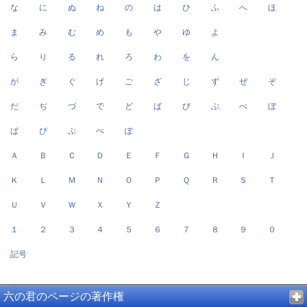
な
に
ぬ
ね
の
は
ひ
ふ
へ
ほ
ま
み
む
め
も
や
ゆ
よ
ら
り
る
れ
ろ
わ
を
ん
が
ぎ
ぐ
げ
ご
ざ
じ
ず
ぜ
ぞ
だ
ぢ
づ
で
ど
ば
び
ぶ
べ
ぼ
ぱ
ぴ
ぷ
ぺ
ぽ
Ａ
Ｂ
Ｃ
Ｄ
Ｅ
Ｆ
Ｇ
Ｈ
Ｉ
Ｊ
Ｋ
Ｌ
Ｍ
Ｎ
Ｏ
Ｐ
Ｑ
Ｒ
Ｓ
Ｔ
Ｕ
Ｖ
Ｗ
Ｘ
Ｙ
Ｚ
１
２
３
４
５
６
７
８
９
０
記号
六の君のページの著作権