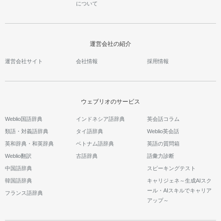
について
運営会社の紹介
運営会社サイト
会社情報
採用情報
ウェブリオのサービス
Weblio国語辞典
インドネシア語辞典
英会話コラム
類語・対義語辞典
タイ語辞典
Weblio英会話
英和辞典・和英辞典
ベトナム語辞典
英語の質問箱
Weblio翻訳
古語辞典
語彙力診断
中国語辞典
スピーキングテスト
韓国語辞典
キャリジェネ～生成AIスク
ール・AIスキルでキャリア
フランス語辞典
アップ～