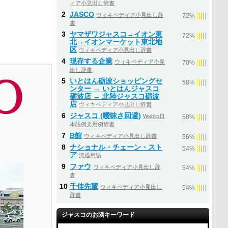
ィア小見出し辞書
2
JASCO
ウィキペディア小見出し辞
|
|
|
|
|
72%
書
3
ヤマザワジャスコ→イオン東
|
|
|
|
|
72%
北→イオンマーケット東北地
区
ウィキペディア小見出し辞書
4
現存する企業
ウィキペディア小見
|
|
|
|
|
70%
出し辞書
5
いとはん砺波ショッピングセ
|
|
|
|
|
58%
ンター → いとはんジャスコ
砺波店 → 北陸ジャスコ砺波
店
ウィキペディア小見出し辞書
6
ジャスコ (曖昧さ回避)
Weblio日
|
|
|
|
|
58%
本語例文用例辞書
7
B館
ウィキペディア小見出し辞書
|
|
|
|
|
56%
8
ナショナル・チェーン・スト
|
|
|
|
|
54%
ア
流通用語
9
ファウ
ウィキペディア小見出し辞
|
|
|
|
|
54%
書
10
千佳先輩
ウィキペディア小見出し
|
|
|
|
|
54%
辞書
ジャスコのお隣キーワード