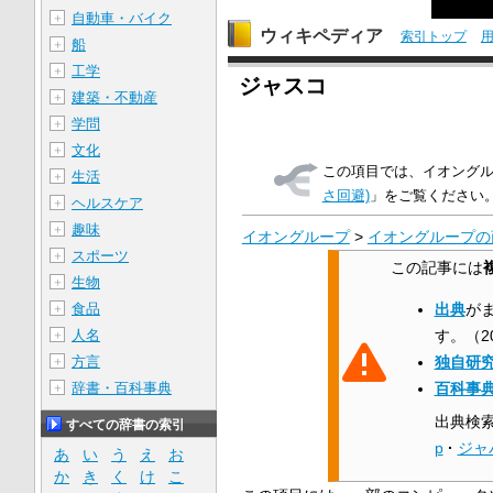
自動車・バイク
＋
ウィキペディア
索引トップ
船
＋
工学
＋
ジャスコ
建築・不動産
＋
学問
＋
文化
＋
この項目では、イオング
生活
＋
さ回避)
」をご覧ください
ヘルスケア
＋
趣味
＋
イオングループ
>
イオングループの
スポーツ
＋
この記事には
生物
＋
食品
出典
が
＋
人名
す。
（
2
＋
方言
独自研
＋
辞書・百科事典
百科事
＋
出典検
すべての辞書の索引
p
·
ジャ
あ
い
う
え
お
か
き
く
け
こ