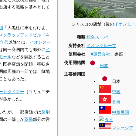
出店する戦略を基本として
ジャスコの店舗（後の
イオンモー
訓
「大黒柱に車を付けよ」
スクラップアンドビルド
を
種類
総合スーパー
0年代
以降では、
イオンスー
所持会社
イオングループ
は同一商圏内でも郊外に
イ
使用会社
「
#運営会社
」参照
モール
などを開設すること
使用開始国
た既存店舗を閉鎖・移転さ
日本
閉鎖店舗の一部では、跡地
主要使用国
こともあった。
日本
ートタイマー
（コミュニテ
中国
が多かった。
香港
いたが、一部店舗では
薬剤
中華民国
間の一部しか
薬局
部分の営
タイ
マレーシア