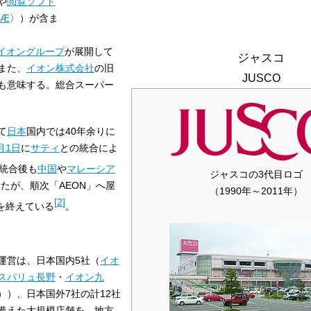
や
閲覧ソフト
Æ
〉）が含ま
イオングループ
が展開して
ジャスコ
また、
イオン株式会社
の旧
JUSCO
も意味する。総合スーパー
て
日本
国内では40年余りに
月1日
に
サティ
との統合によ
統合後も
中国
や
マレーシア
ジャスコの3代目ロゴ
いたが、順次「AEON」へ屋
（1990年～2011年）
[
2
]
を終えている
。
運営は、日本国内5社（
イオ
スバリュ長野
・
イオン九
））、日本国外7社の計12社
備えた大規模店舗を、地方