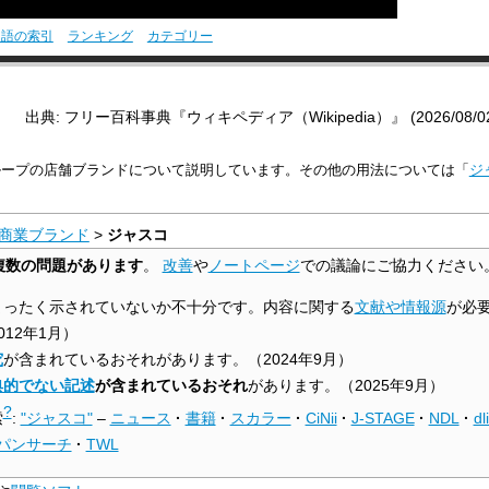
用語の索引
ランキング
カテゴリー
出典: フリー百科事典『ウィキペディア（Wikipedia）』 (2026/08/02 2
ループの店舗ブランドについて説明しています。その他の用法については「
ジ
。
商業ブランド
>
ジャスコ
複数の問題があります
。
改善
や
ノートページ
での議論にご協力ください
まったく示されていないか不十分です。内容に関する
文献や情報源
が必
012年1月
）
究
が含まれているおそれがあります。
（
2024年9月
）
典的でない記述
が含まれているおそれ
があります。
（
2025年9月
）
?
索
:
"ジャスコ"
–
ニュース
·
書籍
·
スカラー
·
CiNii
·
J-STAGE
·
NDL
·
dl
パンサーチ
·
TWL