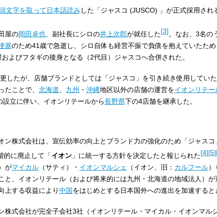
頭文字を取って日本語読み
した「ジャスコ (JUSCO) 」が正式採用され
[
3
]
田屋の
岡田卓也
、副社長にシロの
井上次郎
が就任した
。なお、3名の
梗塞
のため41歳で急逝し、シロ自体も経営不振で負債を抱えていたため
屋およびフタギの後身となる（2代目）ジャスコへ合併された。
更したが、店舗ブランドとしては「ジャスコ」を引き続き使用していた
ったことで、
北海道
、
九州
・
沖縄
地区以外の店舗の運営を
イオンリテー
の設立に伴い、イオンリテールから
長野県
下の4店舗を継承した。
オン株式会社は、宣伝効率の向上とブランド力の強化のため「ジャスコ
[
4
]
[
5
]
段階的に廃止して「
イオン
」に統一する方針を決定したと報じられた
）が
マイカル
（サティ）・
イオンマルシェ
（イオン、旧：
カルフール
）
こと、イオンリテール（および将来的には九州・北海道の地域法人）が
向上する収益により
中国
をはじめとする日本国外への進出を加速すると
ン株式会社が完全子会社3社（イオンリテール・マイカル・イオンマル