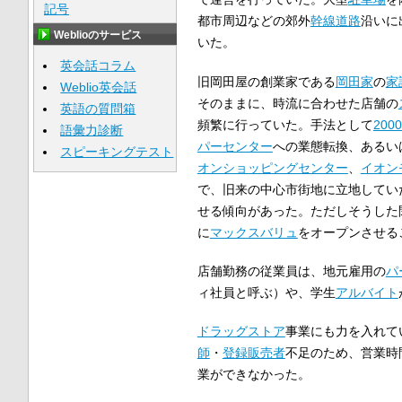
記号
都市周辺などの郊外
幹線道路
沿いに
Weblioのサービス
いた。
英会話コラム
旧岡田屋の創業家である
岡田家
の
家
Weblio英会話
そのままに、時流に合わせた店舗の
英語の質問箱
頻繁に行っていた。手法として
200
語彙力診断
パーセンター
への業態転換、あるい
スピーキングテスト
オンショッピングセンター
、
イオン
で、旧来の中心市街地に立地してい
せる傾向があった。ただしそうした
に
マックスバリュ
をオープンさせる
店舗勤務の従業員は、地元雇用の
パ
ィ社員と呼ぶ）や、学生
アルバイト
ドラッグストア
事業にも力を入れて
師
・
登録販売者
不足のため、営業時
業ができなかった。