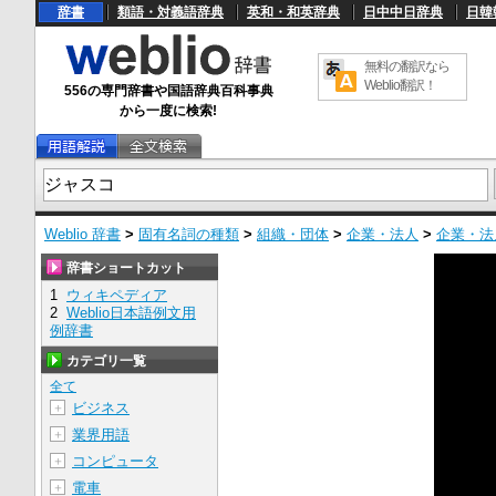
辞書
類語・対義語辞典
英和・和英辞典
日中中日辞典
日韓
無料の翻訳なら
Weblio翻訳！
556の専門辞書や国語辞典百科事典
から一度に検索!
Weblio 辞書
>
固有名詞の種類
>
組織・団体
>
企業・法人
>
企業・法
辞書ショートカット
1
ウィキペディア
2
Weblio日本語例文用
例辞書
カテゴリ一覧
全て
ビジネス
＋
業界用語
＋
コンピュータ
＋
電車
＋