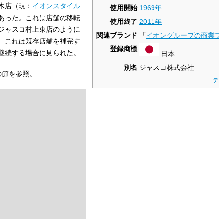
木店（現：
イオンスタイル
使用開始
1969年
あった。これは店舗の移転
使用終了
2011年
ジャスコ村上東店のように
関連ブランド
「
イオングループの商業
、これは既存店舗を補完す
登録商標
継続する場合に見られた。
日本
別名
ジャスコ株式会社
の節を参照。
テ