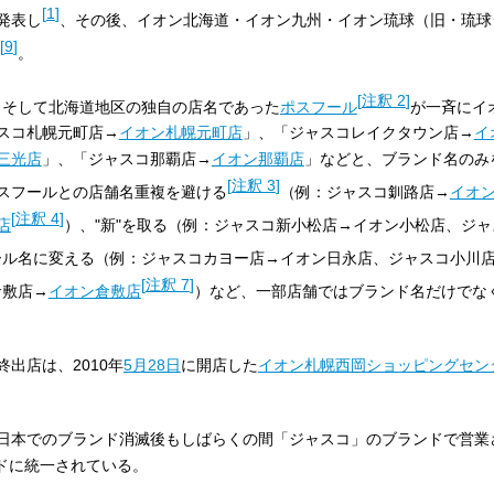
[
1
]
発表し
、その後、イオン北海道・イオン九州・イオン琉球（旧・琉球
[
9
]
。
[
注釈 2
]
ィ、そして北海道地区の独自の店名であった
ポスフール
が一斉にイ
スコ札幌元町店→
イオン札幌元町店
」、「ジャスコレイクタウン店→
イ
三光店
」、「ジャスコ那覇店→
イオン那覇店
」などと、ブランド名のみ
[
注釈 3
]
スフールとの店舗名重複を避ける
（例：ジャスコ釧路店→
イオ
[
注釈 4
]
店
）、"新"を取る（例：ジャスコ新小松店→イオン小松店、ジ
ール名に変える（例：ジャスコカヨー店→イオン日永店、ジャスコ小川
[
注釈 7
]
倉敷店→
イオン倉敷店
）など、一部店舗ではブランド名だけでな
出店は、2010年
5月28日
に開店した
イオン札幌西岡ショッピングセン
日本でのブランド消滅後もしばらくの間「ジャスコ」のブランドで営業
ンドに統一されている。