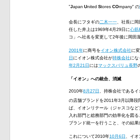
"
J
apan
U
nited
S
tores
CO
mpany" の
会長にフタギの
二木一一
、社長に岡
任した井上は1969年4月29日に
心筋
コ」へ社名を変更して2年後に岡田
2001年
に商号を
イオン株式会社
に変
日
にイオン株式会社が
持株会社
にな
年
2月21日
には
マックスバリュ長野
「イオン」への統合、消滅
2010年
8月27日
、持株会社であるイ
の店舗ブランドを2011年3月以降
ば、イオンリテール（ジャスコなど
入れ部門と総務部門の効率化を図る
ブランド統一を行うこと、その結果
これについて2010年
10月6日
、イオ