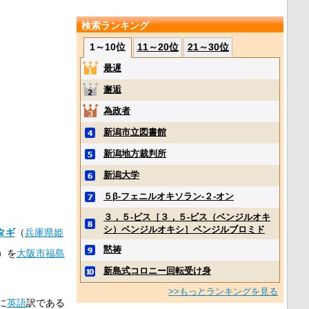
検索ランキング
1～10位
11～20位
21～30位
最遅
邂逅
為政者
新潟市立図書館
新潟地方裁判所
新潟大学
５β‐フェニルオキソラン‐２‐オン
３，５‐ビス［３，５‐ビス（ベンジルオキ
シ）ベンジルオキシ］ベンジルブロミド
タギ
（
兵庫県
姫
黙祷
）を
大阪市
福島
新島式コロニー回転受け身
>>もっとランキングを見る
に
英語
訳である