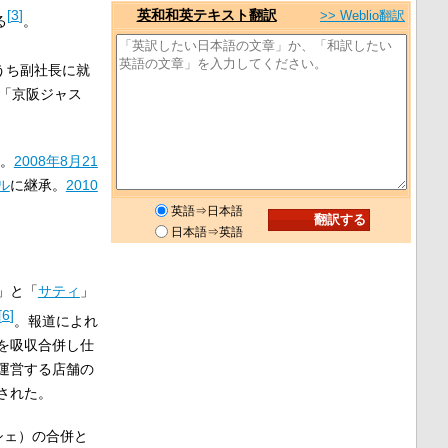
英和和英テキスト翻訳
[
3
]
>> Weblio翻訳
る
。
うち副社長に就
「京阪ジャス
。
2008年
8月21
ル
に継承。
2010
英語⇒日本語
日本語⇒英語
」と「
サティ
」
[
6
]
。報道によれ
を吸収合併し仕
運営する店舗の
された。
シェ）の合併と