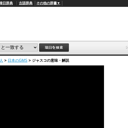
韓日辞典
古語辞典
その他の辞書▼
人
>
日本のGMS
>
ジャスコ
の意味・解説