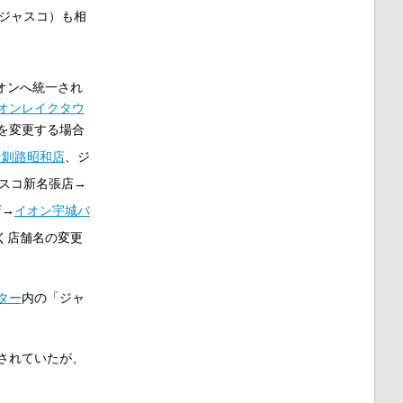
ジャスコ）も相
オンへ統一され
オンレイクタウ
を変更する場合
ン釧路昭和店
、ジ
ャスコ新名張店→
店→
イオン宇城バ
く店舗名の変更
ター
内の「ジャ
されていたが、