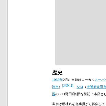
歴史
1969年
2月に当時はローカル
スーパ
[
注釈 1
]
路市
）
、
シロ
（
大阪府
吹田
区
のシロ野田店5階を登記上本店と
当初は新社名を従業員から募集して