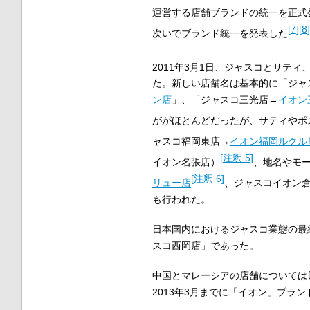
運営する店舗ブランドの統一を正式
[
7
]
[
8
]
次いでブランド統一を発表した
2011年3月1日、ジャスコとサテ
た。新しい店舗名は基本的に「ジャ
ン店
」、「ジャスコ三光店→
イオン
ががほとんどだったが、サティやポ
ャスコ福岡東店→
イオン福岡ルクル
[
注釈 5
]
イオン名張店）
、地名やモ
[
注釈 6
]
リュー店
、ジャスコイオン
も行われた。
日本国内におけるジャスコ業態の最終
スコ西岡店」であった。
中国とマレーシアの店舗については
2013年3月までに「イオン」ブラ