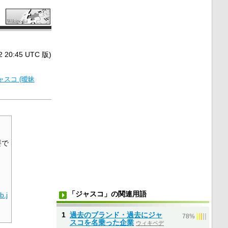
0:45 UTC 版)
ャスコ (曖昧
。
要で
「ジャスコ」の関連用語
ib.j
1
過去のブランド・過去にジャ
|
|
|
|
|
78%
スコを名乗った企業
ウィキペデ