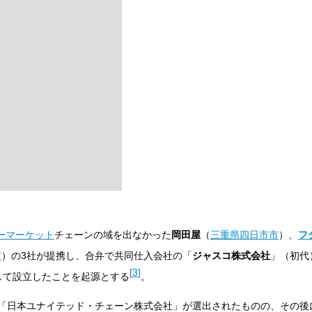
ーマーケット
チェーンの域を出なかった
岡田屋
（
三重県
四日市市
）、
フ
市
）の3社が提携し、合弁で共同仕入会社の「
ジャスコ株式会社
」（初代
[
3
]
して設立したことを起源とする
。
「日本ユナイテッド・チェーン株式会社」が選出されたものの、その後