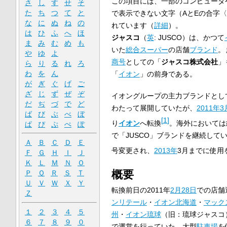
この項目には、一部のコンピュータ
さ
し
す
せ
そ
た
ち
つ
て
と
で表示できない文字（AとEの合字〈
な
に
ぬ
ね
の
れています
（
詳細
）
。
は
ひ
ふ
へ
ほ
ジャスコ
（
英
:
JUSCO
）は、かつて
ま
み
む
め
も
いた
総合スーパー
の店舗
ブランド
。
や
ゆ
よ
商号
としての「
ジャスコ株式会社
」
ら
り
る
れ
ろ
わ
を
ん
「
イオン
」の前身である。
が
ぎ
ぐ
げ
ご
ざ
じ
ず
ぜ
ぞ
イオングループの主力ブランドとし
だ
ぢ
づ
で
ど
わたって展開していたが、
2011年
3
ば
び
ぶ
べ
ぼ
[
1
]
り
イオン
へ転換
。海外においては
ぱ
ぴ
ぷ
ぺ
ぽ
で「JUSCO」ブランドを継続して
Ａ
Ｂ
Ｃ
Ｄ
Ｅ
号変更され、
2013年
3月までに使用
Ｆ
Ｇ
Ｈ
Ｉ
Ｊ
Ｋ
Ｌ
Ｍ
Ｎ
Ｏ
概要
Ｐ
Ｑ
Ｒ
Ｓ
Ｔ
Ｕ
Ｖ
Ｗ
Ｘ
Ｙ
転換前日の2011年
2月28日
での店舗
Ｚ
ンリテール
・
イオン北海道
・
マック
１
２
３
４
５
州
・
イオン琉球
（旧：琉球ジャスコ
６
７
８
９
０
で運営を行っていた。大型
駐車場
を