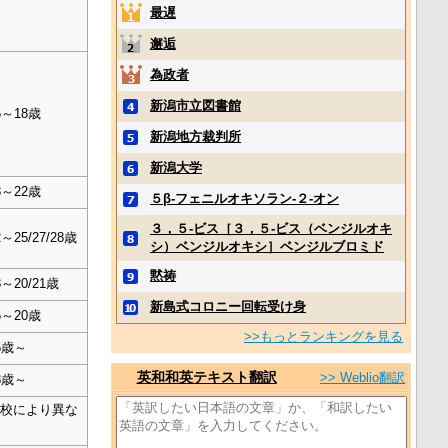
最遅
邂逅
為政者
新潟市立図書館
5～18歳
新潟地方裁判所
新潟大学
8～22歳
５β‐フェニルオキソラン‐２‐オン
３，５‐ビス［３，５‐ビス（ベンジルオキ
2～25/27/28歳
シ）ベンジルオキシ］ベンジルブロミド
黙祷
8～20/21歳
新島式コロニー回転受け身
5～20歳
>>もっとランキングを見る
5歳～
英和和英テキスト翻訳
>> Weblio翻訳
8歳～
学校により異な
る