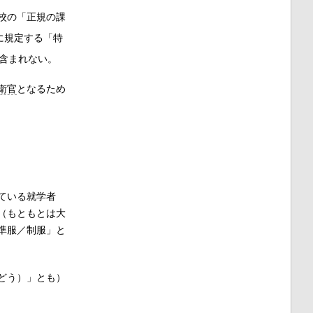
校の「正規の課
に規定する「特
含まれない。
衛官
となるため
ている就学者
（もともとは大
準服／制服」と
どう）」とも）