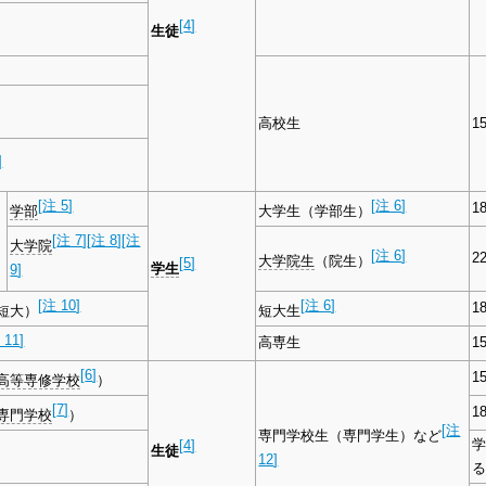
[
4
]
生徒
高校生
1
]
[
注 5
]
[
注 6
]
1
学部
大学生（学部生）
[
注 7
]
[
注 8
]
[
注
大学院
[
注 6
]
2
大学院生
（院生）
[
5
]
学生
9
]
[
注 10
]
[
注 6
]
1
短大）
短大生
 11
]
高専生
1
[
6
]
1
高等専修学校
）
[
7
]
1
専門学校
）
[
注
専門学校生（専門学生）など
[
4
]
生徒
12
]