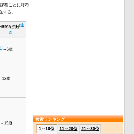
課程ごとに呼称
在する。
[
注
一般的な
年齢
2
]
2
]
～6歳
～12歳
検索ランキング
2～15歳
1～10位
11～20位
21～30位