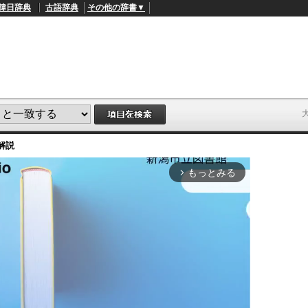
韓日辞典
古語辞典
その他の辞書▼
解説
もっとみる
arrow_forward_ios