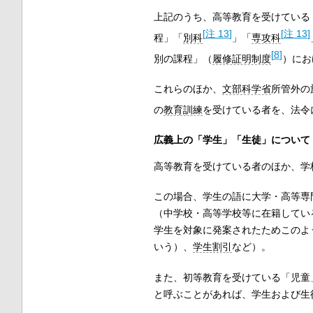
上記のうち、高等教育を受けている
[
注 13
]
[
注 13
]
程」「
別科
」「
専攻科
[
8
]
別の課程」（
履修証明制度
）にお
これらのほか、
文部科学省
所管外の
の
教育訓練
を受けている者を、法令
広義上の「学生」「生徒」について
高等教育を受けている者のほか、学
この場合、学生の語に大学・高等専
（中学校・高等学校等に在籍してい
学生を対象に発案されたためこのよ
いう）、
学生割引
など）。
また、初等教育を受けている「児童
と呼ぶことがあれば、学生および生