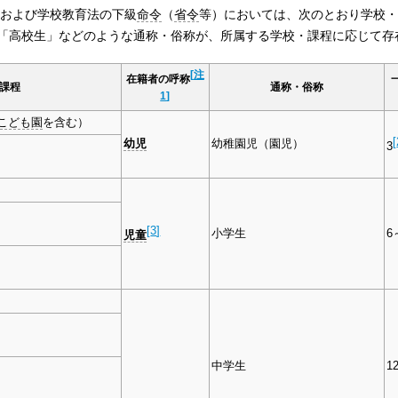
）および学校教育法の下級
命令
（
省令
等）においては、次のとおり学校・
「高校生」などのような通称・俗称が、所属する学校・課程に応じて存
[
注
在籍者の呼称
課程
通称・俗称
1
]
こども園
を含む）
[
幼児
幼稚園児（園児）
3
[
3
]
小学生
6
児童
中学生
1