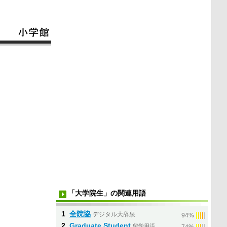
「大学院生」の関連用語
1
全院協
デジタル大辞泉
|
|
|
|
|
94%
2
Graduate Student
留学用語
|
|
|
|
|