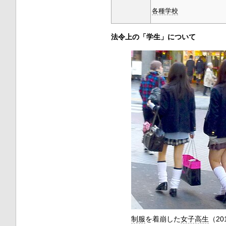
各種学校
法令上の「学生」について
制服
を着崩した
女子高生
（20