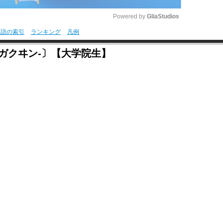
Powered by 
GliaStudios
用語の索引
ランキング
凡例
M
ガクヰン‐〕【大学院生】
u
t
e