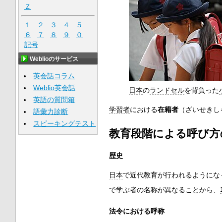
Ｚ
１
２
３
４
５
６
７
８
９
０
記号
Weblioのサービス
英会話コラム
Weblio英会話
日本
の
ランドセル
を背負った
英語の質問箱
学習者
における
在籍者
（ざいせきし
語彙力診断
スピーキングテスト
教育段階による呼び方
歴史
日本
で近代教育が行われるようにな
で学ぶ者の名称が異なることから、
法令における呼称