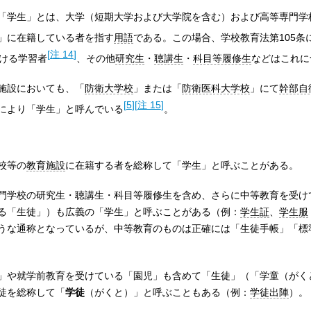
「学生」とは、大学（短期大学および大学院を含む）および高等専門学
」に在籍している者を指す
用語
である。この場合、学校教育法第105条
[
注 14
]
ける学習者
、その他
研究生
・
聴講生
・
科目等履修生
などはこれに
施設においても、「
防衛大学校
」または「
防衛医科大学校
」にて
幹部自
[
5
]
[
注 15
]
により「学生」と呼んでいる
。
校等の
教育施設
に在籍する者を総称して「学生」と呼ぶことがある。
門学校の研究生・聴講生・科目等履修生を含め、さらに中等教育を受け
る「生徒」）も広義の「学生」と呼ぶことがある（例：
学生証
、
学生服
うな通称となっているが、中等教育のものは正確には「生徒手帳」「標
」や就学前教育を受けている「園児」も含めて「生徒」（「学童（がく
徒を総称して「
学徒
（がくと）」と呼ぶこともある（例：
学徒出陣
）。