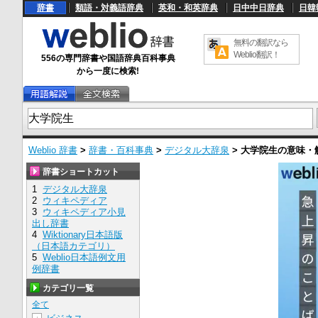
辞書
類語・対義語辞典
英和・和英辞典
日中中日辞典
日韓
無料の翻訳なら
Weblio翻訳！
556の専門辞書や国語辞典百科事典
から一度に検索!
Weblio 辞書
>
辞書・百科事典
>
デジタル大辞泉
>
大学院生
の意味・
辞書ショートカット
1
デジタル大辞泉
2
ウィキペディア
3
ウィキペディア小見
出し辞書
4
Wiktionary日本語版
（日本語カテゴリ）
5
Weblio日本語例文用
例辞書
カテゴリ一覧
全て