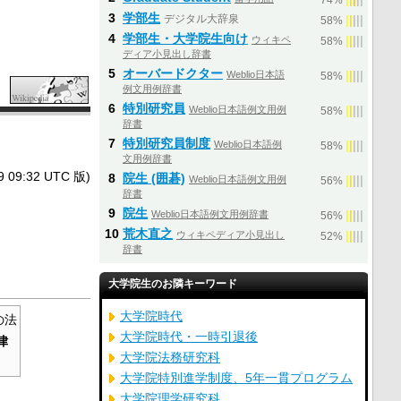
74%
3
学部生
デジタル大辞泉
|
|
|
|
|
58%
4
学部生・大学院生向け
ウィキペ
|
|
|
|
|
58%
ディア小見出し辞書
5
オーバードクター
Weblio日本語
|
|
|
|
|
58%
例文用例辞書
6
特別研究員
Weblio日本語例文用例
|
|
|
|
|
58%
辞書
7
特別研究員制度
Weblio日本語例
|
|
|
|
|
58%
文用例辞書
9:32 UTC 版)
8
院生 (囲碁)
Weblio日本語例文用例
|
|
|
|
|
56%
辞書
9
院生
Weblio日本語例文用例辞書
|
|
|
|
|
56%
10
荒木直之
ウィキペディア小見出し
|
|
|
|
|
52%
辞書
大学院生のお隣キーワード
大学院時代
の法
大学院時代・一時引退後
律
大学院法務研究科
大学院特別進学制度、5年一貫プログラム
大学院理学研究科