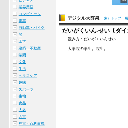
ビジネス
＋
業界用語
＋
コンピュータ
＋
デジタル大辞泉
索引トップ
電車
＋
自動車・バイク
＋
だいがくいん‐せい〔ダイ
船
＋
読み方：だいがくいんせい
工学
＋
建築・不動産
＋
大学院
の
学生
。
院生
。
学問
＋
文化
＋
生活
＋
ヘルスケア
＋
趣味
＋
スポーツ
＋
生物
＋
食品
＋
人名
＋
方言
＋
辞書・百科事典
＋