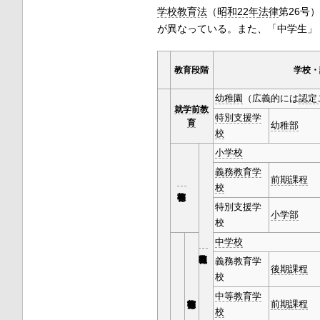
学校教育法
（
昭和22年
法律
第26号
が異なっている。また、「中学生」
教育段階
学校・
幼稚園
（広義的には
認定
就学前教
特別支援学
育
幼稚部
校
小学校
義務教育学
前期課程
校
特別支援学
小学部
校
中学校
義務教育学
後期課程
校
中等教育学
前期課程
校