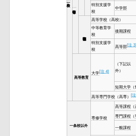
特別支援学
中学部
校
高等学校
（高校）
中等教育学
後期課程
校
特別支援学
[
注 3
高等部
校
（下記以
外）
[
注 4
]
大学
高等教育
短期大学
（
[
注
高等専門学校
（高専）
高等課程
（
専門課程
（
専修学校
一条校以外
一般課程