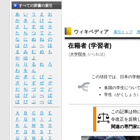
すべての辞書の索引
あ
い
う
え
お
か
き
く
け
こ
さ
し
す
せ
そ
ウィキペディア
索引トップ
た
ち
つ
て
と
な
に
ぬ
ね
の
在籍者 (学習者)
は
ひ
ふ
へ
ほ
ま
み
む
め
も
(
大学院生
から転送)
や
ゆ
よ
ら
り
る
れ
ろ
わ
を
ん
が
ぎ
ぐ
げ
ご
この項目では、日本の学
ざ
じ
ず
ぜ
ぞ
各国の学生につい
だ
ぢ
づ
で
ど
学生（がくしょう
ば
び
ぶ
べ
ぼ
ぱ
ぴ
ぷ
ぺ
ぽ
この記事は特
Ａ
Ｂ
Ｃ
Ｄ
Ｅ
令改正を反映
Ｆ
Ｇ
Ｈ
Ｉ
Ｊ
Ｋ
Ｌ
Ｍ
Ｎ
Ｏ
関連の専門家
Ｐ
Ｑ
Ｒ
Ｓ
Ｔ
Ｕ
Ｖ
Ｗ
Ｘ
Ｙ