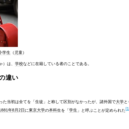
小学生
（
児童
）
ゃ）は、
学校
などに在籍している者のことである。
の違い
った当初は全てを「生徒」と称して区別がなかったが、諸外国で
大学
と
[
1
1881年
8月2日
に
東京大学
の
本科
生を「
学生
」と呼ぶことが定められた