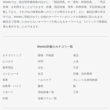
Weblioでは、統合型辞書検索のほかに、「類語辞典」や「英和・和英辞典」、「手話
辞典」を利用することができます。辞書、類語辞典、英和・和英辞典、手話辞典は連
動しており、それぞれの検索結果へのリンクが表示されます。また、解説記事の本文
中では、Weblioに登録されている他のキーワードへのリンクが自動的に貼られます。
解説文で登場した分からないキーワードや気になるキーワードは、1クリックで検索結
果を表示することができます。
Weblio辞書のカテゴリ一覧
カテゴリトップ
建物・不動産
食品
ビジネス
学問
人名
業界用語
文化
方言
コンピュータ
生活
辞書・百科事典
電車
ヘルスケア
タレント出身地検索
自動車・バイク
趣味
船
スポーツ
登録辞書一覧
工学
生物
金融コラム一覧