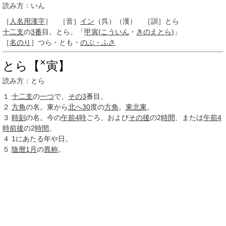
読み方：いん
［
人名用漢字
］ ［音］
イン
（呉）（漢） ［訓］とら
十二支
の
3番
目。とら。「
甲寅
(
こういん
・
きのえとら
)」
［
名のり
］つら・とも・
のぶ・ふさ
×
とら【
寅】
読み方：とら
１
十二支
の
一つ
で、
その3
番目。
２
方角
の名。東から
北へ
30
度の
方角
。
東北東
。
３
時刻
の名。今の
午前
4時
ごろ、および
その後
の2
時間
、または
午前
4
時
前後
の2
時間
。
４
1
にあたる年や日。
５
陰暦
1月
の
異称
。