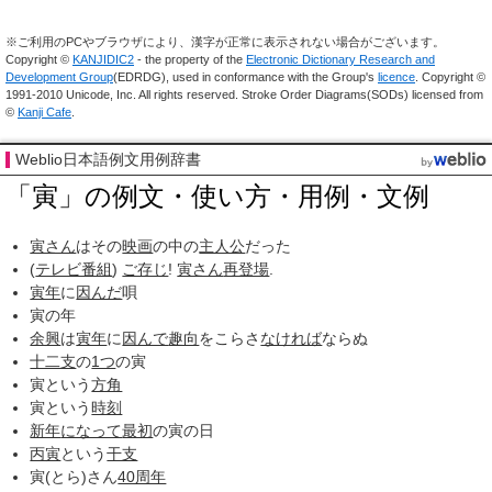
※ご利用のPCやブラウザにより、漢字が正常に表示されない場合がございます。
Copyright ©
KANJIDIC2
- the property of the
Electronic Dictionary Research and
Development Group
(EDRDG), used in conformance with the Group's
licence
. Copyright ©
1991-2010 Unicode, Inc. All rights reserved. Stroke Order Diagrams(SODs) licensed from
©
Kanji Cafe
.
Weblio日本語例文用例辞書
「寅」の例文・使い方・用例・文例
寅さん
はその
映画
の中の
主人公
だった
(
テレビ番組
)
ご存じ
!
寅さん
再登場
.
寅年
に
因んだ
唄
寅の年
余興
は
寅年
に
因んで
趣向
をこらさ
なければ
ならぬ
十二支
の
1つ
の寅
寅という
方角
寅という
時刻
新年
になって
最初
の寅の日
丙寅
という
干支
寅(とら)さん
40周年