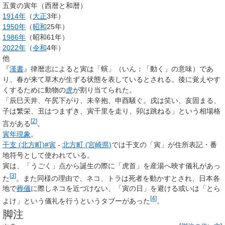
五黄の寅年（西暦と和暦）
1914年
（
大正
3年）
1950年
（
昭和
25年）
1986年
（昭和61年）
2022年
（
令和
4年）
他
『
漢書
』律暦志によると寅は「螾」（いん：「動く」の意味）であ
り、春が来て草木が生ずる状態を表しているとされる。後に覚えやす
くするために動物の
虎
が割り当てられた。
「辰巳天井、午尻下がり、未辛抱、申酉騒ぐ。戌は笑い、亥固まる、
子は繁栄、丑はつまずき、寅千里を走り、卯は跳ねる」という相場格
[
2
]
言がある
。
寅年現象
。
干支 (北方町)#寅
-
北方町 (宮崎県)
では干支の「寅」が住所表記・番
地符号として使われている。
寅は、「うごく」点から誕生の際に「虎首」を産湯へ映す儀礼があっ
[
3
]
た
。また同様の理由で、ネコ、トラは死者を動かすとされ、日本各
地で
葬儀
に際しネコを近づけない、「寅の日」を避ける或いは「とら
[
4
]
よけ」という儀礼を行うというタブーがあった
。
脚注