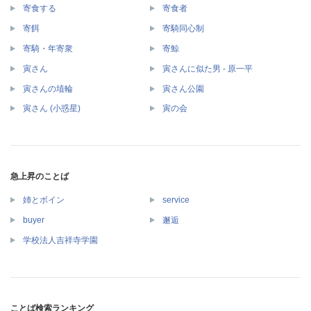
寄食する
寄食者
寄餌
寄騎同心制
寄騎・年寄衆
寄鯨
寅さん
寅さんに似た男 - 原一平
寅さんの埴輪
寅さん公園
寅さん (小惑星)
寅の会
急上昇のことば
姉とボイン
service
buyer
邂逅
学校法人吉祥寺学園
ことば検索ランキング