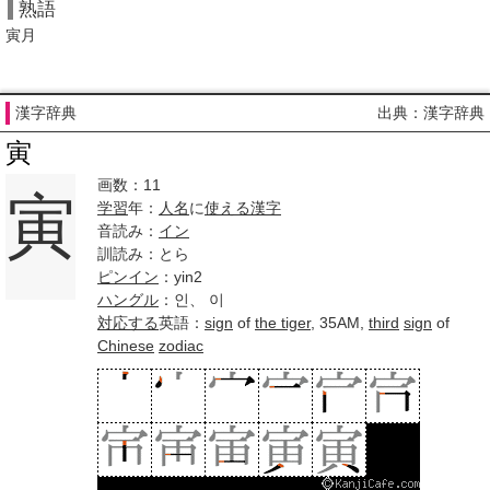
熟語
寅月
漢字辞典
出典：漢字辞典
寅
画数：11
寅
学習
年：
人名
に
使える
漢字
音読み：
イン
訓読み：とら
ピンイン
：yin2
ハングル
：인、 이
対応する
英語：
sign
of
the tiger
, 35AM,
third
sign
of
Chinese
zodiac