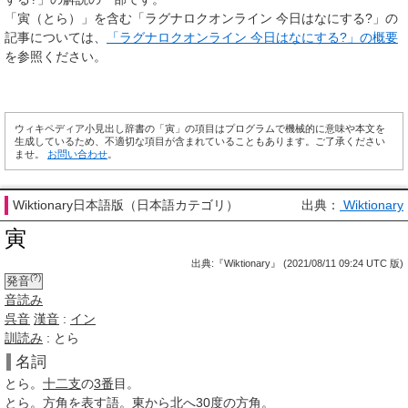
「寅（とら）」を含む「ラグナロクオンライン 今日はなにする?」の
記事については、
「ラグナロクオンライン 今日はなにする?」の概要
を参照ください。
ウィキペディア小見出し辞書の「寅」の項目はプログラムで機械的に意味や本文を
生成しているため、不適切な項目が含まれていることもあります。ご了承ください
ませ。
お問い合わせ
。
Wiktionary日本語版（日本語カテゴリ）
出典：
Wiktionary
寅
出典:『Wiktionary』 (2021/08/11 09:24 UTC 版)
(?)
発音
音読み
呉音
漢音
:
イン
訓読み
: とら
名詞
とら
。
十二支
の
3番
目。
とら
。
方角
を表す語。
東
から
北へ
30
度の
方角
。