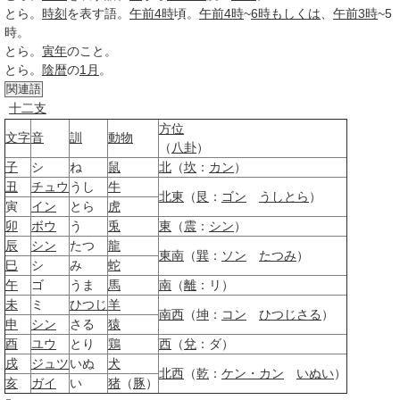
とら
。
時刻
を表す語。
午前
4時
頃。
午前
4時
~
6時
もしくは
、
午前3時
~5
時。
とら
。
寅年
のこと。
とら
。
陰暦
の
1月
。
関連語
十二支
方位
文字
音
訓
動物
（
八卦
）
子
シ
ね
鼠
北
（
坎
：
カン
）
丑
チュウ
うし
牛
北東
（
艮
：
ゴン
うしとら
）
寅
イン
とら
虎
卯
ボウ
う
兎
東
（
震
：
シン
）
辰
シン
たつ
龍
東南
（
巽
：
ソン
たつみ
）
巳
シ
み
蛇
午
ゴ
うま
馬
南
（
離
：リ）
未
ミ
ひつじ
羊
南西
（
坤
：
コン
ひつじさる
）
申
シン
さる
猿
酉
ユウ
とり
鶏
西
（
兌
：ダ）
戌
ジュツ
いぬ
犬
北西
（
乾
：
ケン・カン
いぬい
）
亥
ガイ
い
猪
（
豚
）