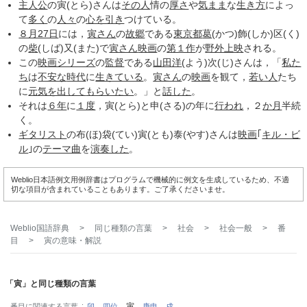
主人公
の寅(とら)さんは
その人
情の
厚さ
や
気まま
な
生き方
によっ
て
多く
の
人々
の
心を引き
つけている。
８月27日
には，
寅さん
の
故郷
である
東京都
葛
(かつ)飾(しか)区(く)
の
柴
(しば)又(また)で
寅さん
映画
の
第１作
が
野外上映
される。
この
映画シリーズ
の
監督
である
山田洋
(よう)次(じ)さんは，「
私た
ち
は
不安な
時代
に
生きている
。
寅さん
の
映画
を観て，
若い人
たち
に
元気を出して
もらいたい
。」と
話した
。
それは
６年
に
１度
，寅(とら)と申(さる)の年に
行われ
，２
か月
半続
く。
ギタリスト
の布(ほ)袋(てい)寅(とも)泰(やす)さんは
映画
｢
キル・ビ
ル
｣の
テーマ曲
を
演奏した
。
Weblio日本語例文用例辞書はプログラムで機械的に例文を生成しているため、不適
切な項目が含まれていることもあります。ご了承くださいませ。
Weblio国語辞典
>
同じ種類の言葉
>
社会
>
社会一般
>
番
目
>
寅
の意味・解説
「寅」と同じ種類の言葉
寅
番目に関連する言葉
卯
四位
庚申
戌