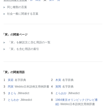
同じ種類の言葉
社会一般に関連する言葉
「寅」の関連ページ
「寅」を解説文に含む用語の一覧
「寅」を含む用語の索引
「寅」の関連用語
寅若
名字辞典
木寅
名字辞典
丙寅
Weblio日本語例文用例辞書
寅岡
名字辞典
きとら
JMnedict
とらおか
JMnedict
とらわか
JMnedict
1964東京オリンピック (テレビ番
組)
Weblio日本語例文用例辞書