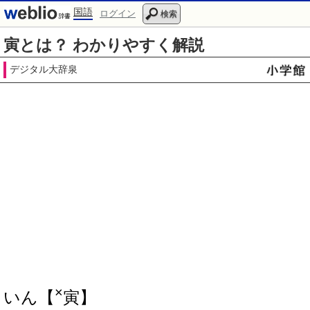
国語
ログイン
検索
寅とは？ わかりやすく解説
デジタル大辞泉
×
いん【
寅】