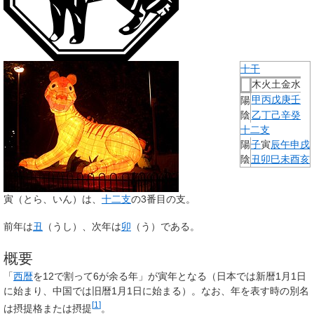
十干
木
火
土
金
水
甲
丙
戊
庚
壬
陽
陰
乙
丁
己
辛
癸
十二支
陽
子
寅
辰
午
申
戌
陰
丑
卯
巳
未
酉
亥
寅
（とら、いん）は、
十二支
の3番目の支。
前年は
丑
（うし）、次年は
卯
（う）である。
概要
「
西暦
を12で割って6が余る年」が寅年となる（日本では新暦1月1日
に始まり、中国では旧暦1月1日に始まる）。なお、年を表す時の別名
[
1
]
は
摂提格
または
摂提
。