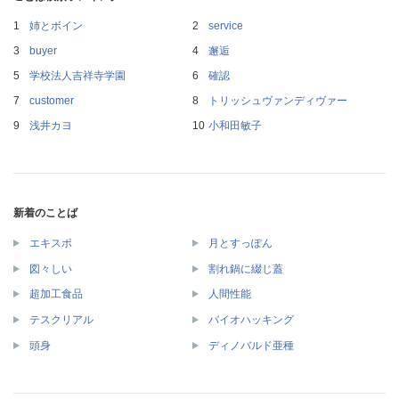
姉とボイン
service
buyer
邂逅
学校法人吉祥寺学園
確認
customer
トリッシュヴァンディヴァー
浅井カヨ
小和田敏子
新着のことば
エキスポ
月とすっぽん
図々しい
割れ鍋に綴じ蓋
超加工食品
人間性能
テスクリアル
バイオハッキング
頭身
ディノバルド亜種