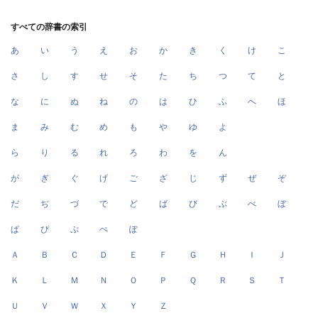
すべての辞書の索引
あ
い
う
え
お
か
き
く
け
こ
さ
し
す
せ
そ
た
ち
つ
て
と
な
に
ぬ
ね
の
は
ひ
ふ
へ
ほ
ま
み
む
め
も
や
ゆ
よ
ら
り
る
れ
ろ
わ
を
ん
が
ぎ
ぐ
げ
ご
ざ
じ
ず
ぜ
ぞ
だ
ぢ
づ
で
ど
ば
び
ぶ
べ
ぼ
ぱ
ぴ
ぷ
ぺ
ぽ
Ａ
Ｂ
Ｃ
Ｄ
Ｅ
Ｆ
Ｇ
Ｈ
Ｉ
Ｊ
Ｋ
Ｌ
Ｍ
Ｎ
Ｏ
Ｐ
Ｑ
Ｒ
Ｓ
Ｔ
Ｕ
Ｖ
Ｗ
Ｘ
Ｙ
Ｚ