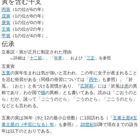
寅を含む干支
丙寅
（1の位が6の年）
戊寅
（1の位が8の年）
庚寅
（1の位が0の年）
壬寅
（1の位が2の年）
甲寅
（1の位が4の年）。
伝承
立春説・寅が正月に制定された理由
→詳細は「
十二節
」、「
年界
」、および「
三正
」を参照
五黄寅
五黄
の寅年生まれは気が強いと言われ、この年に女子が産まれること
を忌む俗習がある（同様の俗習については「
丙午
」も参照）。「於
菟」（おと）と名づける習慣があり、『
広辞苑
』には「於菟は
虎
の異
称であり、わが国で
猫
の異称」とも書いてある。読みは「ごおうのと
ら」だが、訛って「ごごうのとら」「ごうのとら」「ごこうのとら」
などとも言われる。
五黄の寅は36年（9と12の最小公倍数）に1回訪れる（「
五黄土星#五
黄土星の（中宮になる）年
」も参照）。
20世紀
以降で現在までの該当
年は以下のとおりである。