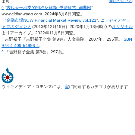
出典
[
脚注の使い方
]
^
“
古代天干地支的别称及解释_书法欣赏_词典网
”.
www.cidianwang.com
. 2024年3月8日閲覧。
^
“
金融市場NOW Financial Market Review vol.121
”.
ニッセイアセッ
トマネジメント
(2013年12月19日). 2020年1月13日時点の
オリジナル
よりアーカイブ。2022年11月5日閲覧。
^
吉野裕子『吉野裕子全集 第9巻』人文書院、2007年、295頁。
ISBN
978-4-409-54996-4
。
^
『吉野裕子全集 第9巻』297頁。
ウィキメディア・コモンズには、
寅
に関連するカテゴリがあります。