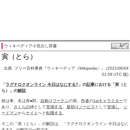
ウィキペディア小見出し辞書
寅（とら）
出典: フリー百科事典『ウィキペディア（Wikipedia）』 (2021/06/04
01:09 UTC 版)
「
ラグナロクオンライン 今日はなにする?
」の
記事
における「寅（と
ら）」の
解説
姓は車、名は寅●郎。
自称
は
フーテン
の寅。
作者
の
1st
キャラクター
で
あり、
さくらの
姉として
登場する
。
最初
は
ノービス
として
登場し
、
ソ
ードマン
から
ナイト
へと
転職する
。
※この「寅（とら）」の解説は、「ラグナロクオンライン 今日はなに
する?」の解説の一部です。