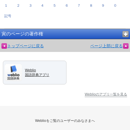
１
２
３
４
５
６
７
８
９
０
記号
寅のページの著作権
トップページに戻る
ページ上部に戻る
Weblio
国語辞典アプリ
Weblioのアプリ一覧を見る
Weblioをご覧のユーザーのみなさまへ