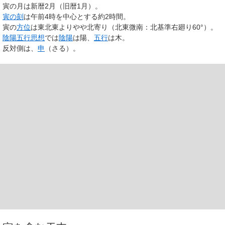
寅の月は新暦2月（旧暦1月）。
寅の刻
は午前4時を中心とする約2時間。
寅の
方位
は東北東よりやや北寄り（北東微南：北基準右廻り60°）。
陰陽五行思想
では
陰陽
は陽、
五行
は木。
反対側は、
申
（さる）。