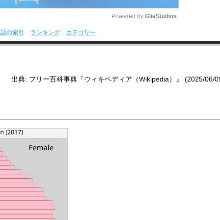
Powered by 
GliaStudios
用語の索引
ランキング
カテゴリー
M
u
t
出典: フリー百科事典『ウィキペディア（Wikipedia）』 (2025/06/09 0
e
。