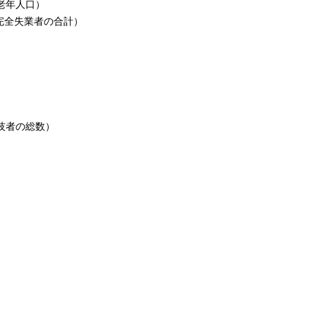
 老年人口）
完全失業者の合計）
技者の総数）