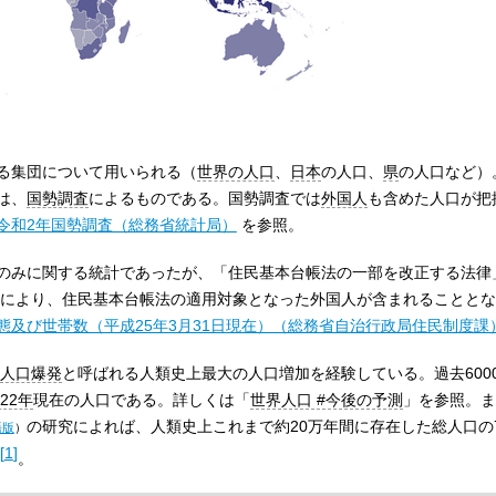
る集団について用いられる（
世界の人口
、
日本
の人口、
県
の人口など）
は、
国勢調査
によるものである。国勢調査では
外国人
も含めた人口が把
令和2年国勢調査（総務省統計局）
を参照。
のみに関する統計であったが、「住民基本台帳法の一部を改正する法律
により、住民基本台帳法の適用対象となった外国人が含まれることとな
及び世帯数（平成25年3月31日現在）（総務省自治行政局住民制度課
人口爆発
と呼ばれる人類史上最大の人口増加を経験している。過去600
022年
現在の人口である。詳しくは「
世界人口 #今後の予測
」を参照。ま
の研究によれば、人類史上これまで約20万年間に存在した総人口の
語版
）
[
1
]
。