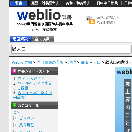
辞書
類語・対義語辞典
英和・和英辞典
日中中日辞典
日韓
無料の翻訳なら
Weblio翻訳！
556の専門辞書や国語辞典百科事典
から一度に検索!
Weblio 辞書
>
同じ種類の言葉
>
地理
>
都市
>
人口
>
総人口
の意味
辞書ショートカット
1
ウィキペディア
2
ウィキペディア小見
出し辞書
3
Weblio日本語例文用
例辞書
カテゴリ一覧
全て
ビジネス
＋
業界用語
＋