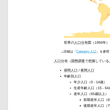
世界の
人口分布
図（1994年）
→詳細は「
Category:人口
」を参照
人口分布
（
国勢調査
で把握している
昼間人口
/
夜間人口
年齢別人口
年少人口（0 - 14歳）
生産年齢人口（15 - 6
老年人口（65歳以上）
前期老年人口（65 
後期老年人口（7