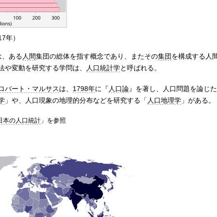
17年）
は、ある
人間
集団の総体を指す概念であり、またその
集団
を構成する人
法や変動を研究する学問は、
人口統計学
と呼ばれる。
ロバート・マルサス
は、
1798年
に『
人口論
』を著し、人口問題を論じた
学
」や、人口現象の地理的分布などを研究する「
人口地理学
」がある。
日本の人口統計
」を参照