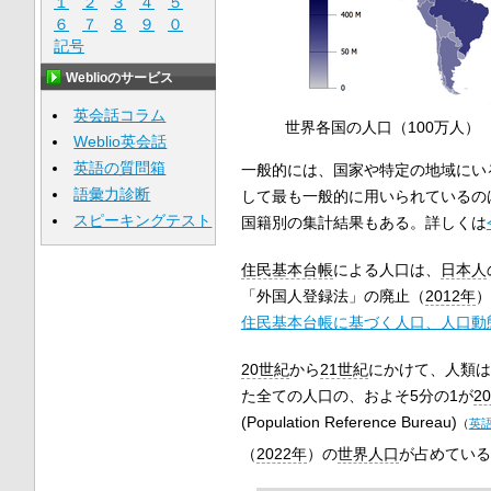
１
２
３
４
５
６
７
８
９
０
記号
Weblioのサービス
英会話コラム
世界各国の人口（100万人）
Weblio英会話
英語の質問箱
一般的には、国家や特定の地域にい
語彙力診断
して最も一般的に用いられているの
スピーキングテスト
国籍別の集計結果もある。詳しくは
住民基本台帳
による人口は、
日本人
「外国人登録法」の廃止（
2012年
）
住民基本台帳に基づく人口、人口動態
20世紀
から
21世紀
にかけて、人類は
た全ての人口の、およそ5分の1が
2
(Population Reference Bureau)
（
英
（
2022年
）の
世界人口
が占めている