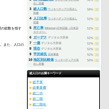
58%
出し辞書
3
総人口数
ウィキペディア小見出し
|
|
|
|
|
58%
辞書
4
人口比率
ウィキペディア小見出し
|
|
|
|
|
52%
辞書
5
死亡率
間の総数を指す
Wiktionary日本語版（日本語
|
|
|
|
|
52%
カテゴリ）
6
ガーデナ
デジタル大辞泉
|
|
|
|
|
52%
7
一億
デジタル大辞泉
|
|
|
|
|
52%
。また、人口の
8
現住
デジタル大辞泉
|
|
|
|
|
52%
9
平沢林氏
百科事典
|
|
|
|
|
52%
10
地区別比較俵
ウィキペディア小見
|
|
|
|
|
50%
出し辞書
総人口のお隣キーワード
総予算
総事業費
総二坊
総二階
総二階化