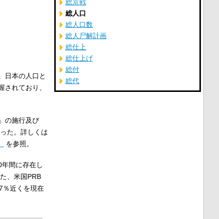
総京戦
総人口
総人口数
総人尸解計画
総仕上
総仕上げ
総付
。日本の人口と
総代
握されており、
」の施行及び
った。詳しくは
）
を参照。
0年間に存在し
た、
米国PRB
7％近くを現在