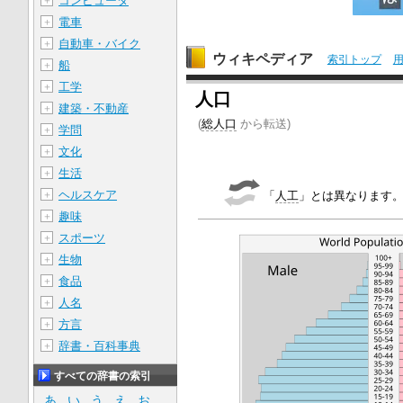
コンピュータ
＋
電車
＋
自動車・バイク
＋
ウィキペディア
索引トップ
船
＋
工学
＋
人口
建築・不動産
＋
(
総人口
から転送)
学問
＋
文化
＋
生活
＋
ヘルスケア
＋
「
人工
」とは異なります
趣味
＋
スポーツ
＋
生物
＋
食品
＋
人名
＋
方言
＋
辞書・百科事典
＋
すべての辞書の索引
あ
い
う
え
お