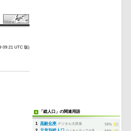
9:21 UTC 版)
「総人口」の関連用語
1
高齢化率
デジタル大辞泉
|
|
|
|
|
58%
2
元号別総人口
ウィキペディア小見
|
|
|
|
|