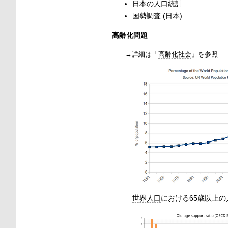
日本の人口統計
国勢調査 (日本)
高齢化問題
→詳細は「
高齢化社会
」を参照
世界人口
における65歳以上の