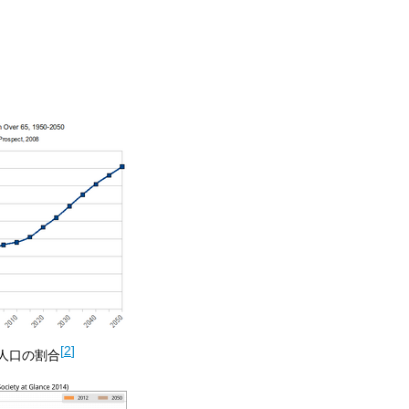
[
2
]
人口の割合