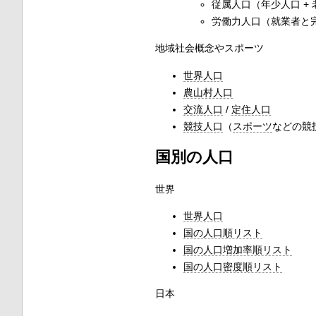
従属人口（年少人口 +
労働力人口（就業者と
地域社会概念やスポーツ
世界人口
農山村人口
交流人口
/
定住人口
競技人口
（
スポーツ
などの競
国別の人口
世界
世界人口
国の人口順リスト
国の人口増加率順リスト
国の人口密度順リスト
日本