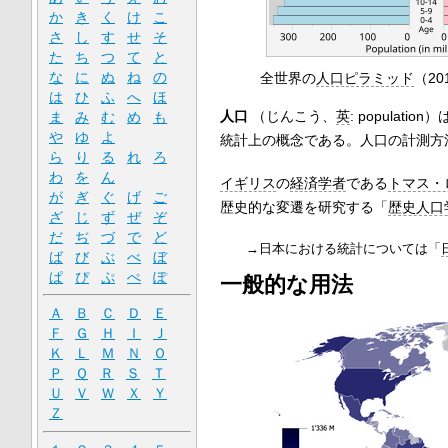
か
き
く
け
こ
さ
し
す
せ
そ
た
ち
つ
て
と
な
に
ぬ
ね
の
全世界の
人口ピラミッド
（20
は
ひ
ふ
へ
ほ
人口
（
じんこう
、
英
:
population
）
ま
み
む
め
も
や
ゆ
よ
統計上の概念である。人口の計測方
ら
り
る
れ
ろ
わ
を
ん
イギリス
の
経済学者
である
トマス・
が
ぎ
ぐ
げ
ご
歴史的な変遷を研究する「
歴史人口
ざ
じ
ず
ぜ
ぞ
だ
ぢ
づ
で
ど
→日本における統計については「
ば
び
ぶ
べ
ぼ
ぱ
ぴ
ぷ
ぺ
ぽ
一般的な用法
Ａ
Ｂ
Ｃ
Ｄ
Ｅ
Ｆ
Ｇ
Ｈ
Ｉ
Ｊ
Ｋ
Ｌ
Ｍ
Ｎ
Ｏ
Ｐ
Ｑ
Ｒ
Ｓ
Ｔ
Ｕ
Ｖ
Ｗ
Ｘ
Ｙ
Ｚ