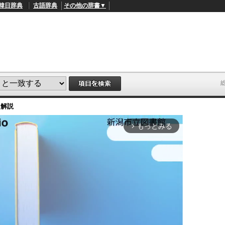
韓日辞典
古語辞典
その他の辞書▼
・解説
もっとみる
arrow_forward_ios