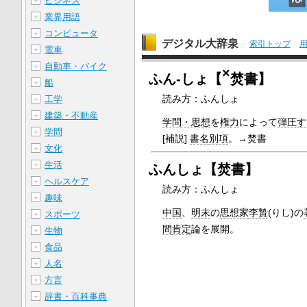
ビジネス
＋
業界用語
＋
コンピュータ
＋
デジタル大辞泉
索引トップ
電車
＋
自動車・バイク
＋
×
ふん‐しょ【
焚書】
船
＋
読み方：ふんしょ
工学
＋
建築・不動産
＋
学問・思想
を
権力
によって
弾圧す
学問
＋
[補説]
書名
別項
。→焚書
文化
＋
生活
＋
ふんしょ【焚書】
ヘルスケア
＋
読み方：ふんしょ
趣味
＋
中国
、
明末
の
思想家
李贄
(りし)の
スポーツ
＋
間
肯定
論を展開。
生物
＋
食品
＋
人名
＋
方言
＋
辞書・百科事典
＋