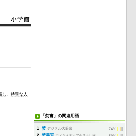
張し
、
特異な
人
「焚書」の関連用語
1
焚
デジタル大辞泉
|
|
|
|
|
74%
2
焚書官
ウィキペディア小見出し辞
|
|
|
|
|