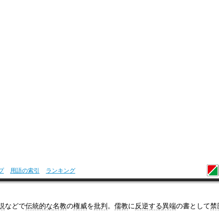
プ
用語の索引
ランキング
説
などで
伝統的な
名教
の
権威
を
批判
。
儒教
に
反逆する
異端
の書として
禁