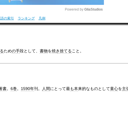
Powered by 
GliaStudios
用語の索引
ランキング
凡例
M
u
t
e
る
ため
の手
段として、
書物
を
焼き捨てる
こと。
著書
。
6巻
。
1590年
刊。
人間
にとって最
も本
来的なものとして
童心
を
主