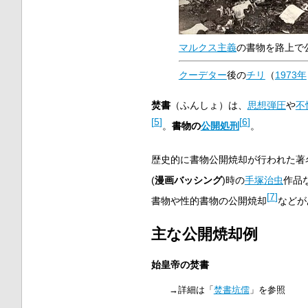
マルクス主義
の書物を路上で
クーデター
後の
チリ
（
1973年
焚書
（ふんしょ）は、
思想弾圧
や
不
[
5
]
[
6
]
。
書物の
公開処刑
。
歴史的に書物公開焼却が行われた著
(
漫画バッシング
)時の
手塚治虫
作品
[
7
]
書物や性的書物の公開焼却
などが
主な公開焼却例
始皇帝の焚書
→詳細は「
焚書坑儒
」を参照