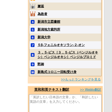
邂逅
為政者
新潟市立図書館
新潟地方裁判所
新潟大学
５β‐フェニルオキソラン‐２‐オン
３，５‐ビス［３，５‐ビス（ベンジルオキ
シ）ベンジルオキシ］ベンジルブロミド
黙祷
新島式コロニー回転受け身
>>もっとランキングを見る
英和和英テキスト翻訳
>> Weblio翻訳