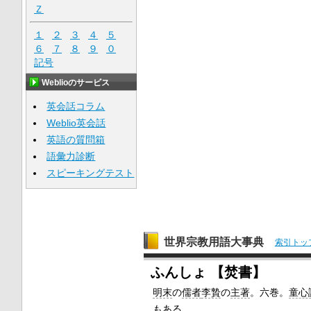
Ｚ
１
２
３
４
５
６
７
８
９
０
記号
Weblioのサービス
英会話コラム
Weblio英会話
英語の質問箱
語彙力診断
スピーキングテスト
世界宗教用語大事典
索引トッ
ふんしょ 【焚書】
明末
の
儒者
李贄
の
主著
。六巻。
童心
もある。