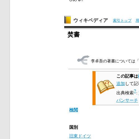
ウィキペディア
索引トップ
焚書
李卓吾の著書については
この記事は
追加
して記
?
出典検索
:
パンサーチ
検閲
国別
旧東ドイツ