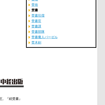
焚捨
焚書
焚書坑儒
焚書官
焚書課
焚書部隊
焚書魔人バーゼル
焚木剣
圧
。『続焚書』