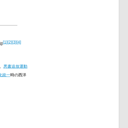
[
1
]
[
2
]
[
3
]
[
4
]
却
、
悪書追放運動
化統一
時の西洋