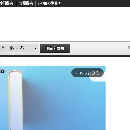
韓日辞典
古語辞典
その他の辞書▼
説
もっとみる
arrow_forward_ios