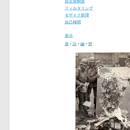
自主規制音
フィルタリング
モザイク処理
自己検閲
表示
表
話
編
歴