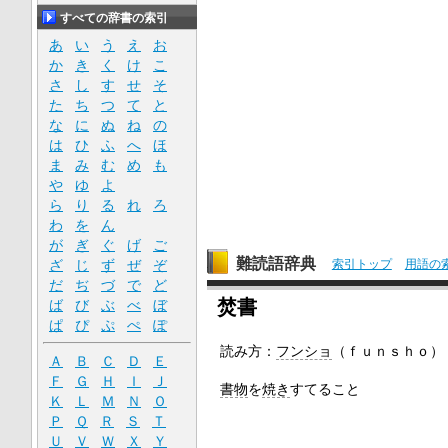
すべての辞書の索引
あ
い
う
え
お
か
き
く
け
こ
さ
し
す
せ
そ
た
ち
つ
て
と
な
に
ぬ
ね
の
は
ひ
ふ
へ
ほ
ま
み
む
め
も
や
ゆ
よ
ら
り
る
れ
ろ
わ
を
ん
が
ぎ
ぐ
げ
ご
難読語辞典
ざ
じ
ず
ぜ
ぞ
索引トップ
用語の
だ
ぢ
づ
で
ど
焚書
ば
び
ぶ
べ
ぼ
ぱ
ぴ
ぷ
ぺ
ぽ
読み方：
フンショ
（ｆｕｎｓｈｏ）
Ａ
Ｂ
Ｃ
Ｄ
Ｅ
Ｆ
Ｇ
Ｈ
Ｉ
Ｊ
書物
を
焼き
すてること
Ｋ
Ｌ
Ｍ
Ｎ
Ｏ
Ｐ
Ｑ
Ｒ
Ｓ
Ｔ
Ｕ
Ｖ
Ｗ
Ｘ
Ｙ