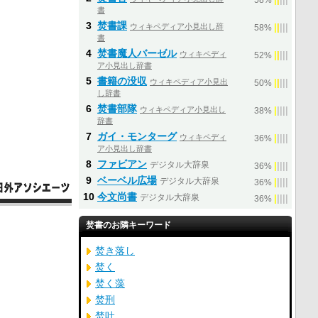
58%
書
3
焚書課
ウィキペディア小見出し辞
|
|
|
|
|
58%
書
4
焚書魔人バーゼル
ウィキペディ
|
|
|
|
|
52%
ア小見出し辞書
5
書籍の没収
ウィキペディア小見出
|
|
|
|
|
50%
し辞書
6
焚書部隊
ウィキペディア小見出し
|
|
|
|
|
38%
辞書
7
ガイ・モンターグ
ウィキペディ
|
|
|
|
|
36%
ア小見出し辞書
8
ファビアン
デジタル大辞泉
|
|
|
|
|
36%
9
ベーベル広場
デジタル大辞泉
|
|
|
|
|
36%
10
今文尚書
デジタル大辞泉
|
|
|
|
|
36%
焚書のお隣キーワード
焚き落し
焚く
焚く藻
焚刑
焚吐