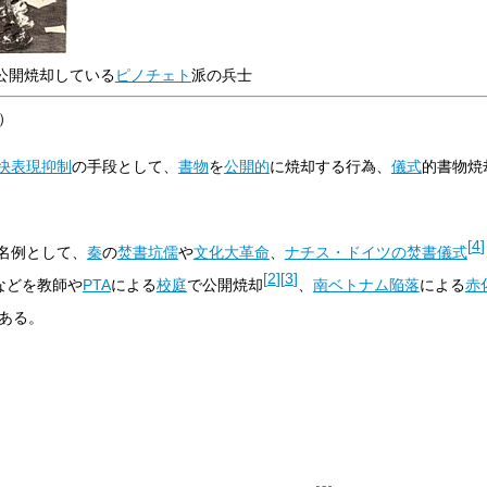
公開焼却している
ピノチェト
派の兵士
）
快表現抑制
の手段として、
書物
を
公開的
に焼却する行為、
儀式
的書物焼
[
4
]
名例として、
秦
の
焚書坑儒
や
文化大革命
、
ナチス・ドイツの焚書儀式
[
2
]
[
3
]
などを教師や
PTA
による
校庭
で公開焼却
、
南ベトナム陥落
による
赤
ある。