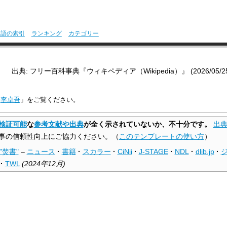
用語の索引
ランキング
カテゴリー
出典: フリー百科事典『ウィキペディア（Wikipedia）』 (2026/05/25 1
「
李卓吾
」をご覧ください。
検証可能
な
参考文献や出典
が全く示されていないか、不十分です。
出
事の信頼性向上にご協力ください。
（
このテンプレートの使い方
）
"焚書"
–
ニュース
·
書籍
·
スカラー
·
CiNii
·
J-STAGE
·
NDL
·
dlib.jp
·
·
TWL
(
2024年12月
)