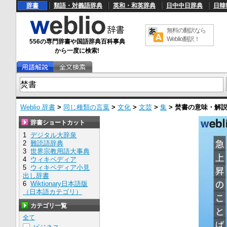
辞書
類語・対義語辞典
英和・和英辞典
日中中日辞典
日韓
無料の翻訳なら
Weblio翻訳！
556の専門辞書や国語辞典百科事典
から一度に検索!
Weblio 辞書
>
同じ種類の言葉
>
文化
>
文芸
>
集
>
焚書
の意味・解
辞書ショートカット
1
デジタル大辞泉
2
難読語辞典
3
世界宗教用語大事典
4
ウィキペディア
5
ウィキペディア小見
出し辞書
6
Wiktionary日本語版
（日本語カテゴリ）
カテゴリ一覧
全て