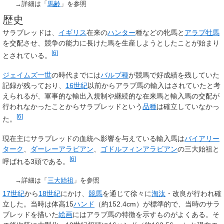
→詳細は「
馬齢
」を参照
歴史
サラブレッドは、
イギリス
在来の
ハンター
種などの牝馬と
アラブ牡馬
を交配させ、競争の能力に長けた馬を生産しようとしたことが始まり
[
6
]
とされている。
ジェイムズ一世
の時代までには
バルブ種
が競馬で好成績を残していた
記録が残っており、
16世紀
以前からアラブ馬の輸入はされていたと考
えられるが、軍事的な輸出入規制や継続的な在来馬と輸入馬の交配が
行われなかったことからサラブレッドという
品種
は確立していなかっ
[
6
]
た。
現在主にサラブレッドの血統へ影響を与えている輸入馬は
バイアリー
ターク
、
ダーレーアラビアン
、
ゴドルフィンアラビアン
の三大始祖と
[
6
]
呼ばれる3頭である。
→詳細は「
三大始祖
」を参照
17世紀
から
18世紀
にかけ、
競馬
を通じて徐々に
淘汰
・改良が行われ確
立した。当時は体高15
ハンド
（約152.4cm）が標準的で、当時のサラ
ブレッドを描いた
絵画
にはアラブ馬の特徴を示すものがよくある。そ