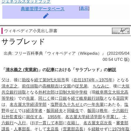
ジェネラルスタッドブック
[
表示
]
典拠管理データベース
ウィキペディア小見出し辞書
サラブレッド
出典: フリー百科事典『ウィキペディア（Wikipedia）』 (2022/05/04
00:54 UTC 版)
「
清水義之 (実業家)
」の
記事
における「サラブレッド」の
解説
父は、後に
助役
を
経て
第9代
大垣市
長（
在任
1974年～1975年
）となる
清水正之
。
前任
頭取
の
高橋順吉
は
父親
の
従兄弟
。
ちなみに
、後に
大垣
共立銀行
頭取
となる
外村
次郎
は
旧制
大垣
中学校
（現
岐阜県立大垣北高
等学校
）での
先輩
、
同じく
後に
日銀
を
経て
岐阜銀行
頭取
となる
花田
実
は、
名古屋大学経済学部
・
塩野谷九十九
ゼミ
の
一年
先輩
にあたる。
塩
野
谷
ゼミ
では
経済学者
・
飯田経夫
と
同級生
で、
飯田
は
晩年
、
十六銀行
社外監査役
に
就任する
。
1955年
、
名古屋大学経済学部
を
卒業し
、
十
六銀行
へ
入行
。ほぼ
一貫して
本部
に
在籍し
、
名古屋支店
次長
・
審査部
課長
・
人事部長
。そして
支店長
（
営業部
店長
）を
経験
せずに
1979年
取