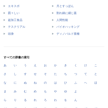
エキスポ
月とすっぽん
図々しい
割れ鍋に綴じ蓋
超加工食品
人間性能
テスクリアル
バイオハッキング
頭身
ディノバルド亜種
すべての辞書の索引
あ
い
う
え
お
か
き
く
け
こ
さ
し
す
せ
そ
た
ち
つ
て
と
な
に
ぬ
ね
の
は
ひ
ふ
へ
ほ
ま
み
む
め
も
や
ゆ
よ
ら
り
る
れ
ろ
わ
を
ん