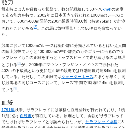
能力
競走時には人を背負った状態で、数分間継続して50〜70
km/h
の速度
で走る能力を持つ。2002年に日本国内で行われた1000mのレースに
おいて、600m-800m区間の200m通過時間9.6秒（時速75km）が計測
[
2
]
されたことがある
。この馬は負担重量として56キロを背負ってい
た。
競馬において1000mのレースは短距離に分類されているとはいえ人間
の陸上競技でいうと400-800mの中距離走のカテゴリーに当るのでサ
ラブレッドもこの距離をずっとトップスピードで走り続けるのは無理
[
2
]
とされる
が、2005年にマウントプレザントメドウズで行われた
402mの下級戦という更に短距離の競走では終端速度時速84kmを観測
している。ただし、この距離では
クォーターホース
のほうが早く、同
じ競馬場の同じコースにおいて、レース"中間で"時速92.4kmを観測し
[
3
]
ている
。
血統
1791年
以来、サラブレッドには厳格な血統登録が行われており、1頭
1頭に必ず
血統書
が存在している。原則として、両親がサラブレッド
でなければサラブレッドとは認められないが、
サラブレッド系種
に8
代連続サラブレッドを掛け合わせたものは審査を経てサラブレッドと