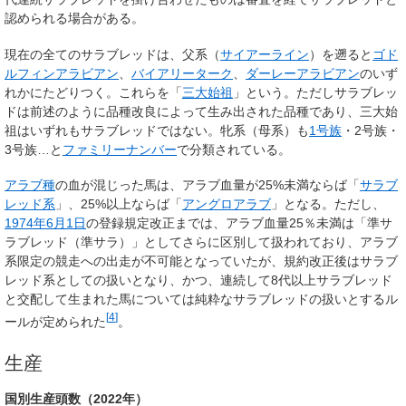
認められる場合がある。
現在の全てのサラブレッドは、父系（
サイアーライン
）を遡ると
ゴド
ルフィンアラビアン
、
バイアリーターク
、
ダーレーアラビアン
のいず
れかにたどりつく。これらを「
三大始祖
」という。ただしサラブレッ
ドは前述のように品種改良によって生み出された品種であり、三大始
祖はいずれもサラブレッドではない。牝系（母系）も
1号族
・2号族・
3号族…と
ファミリーナンバー
で分類されている。
アラブ種
の血が混じった馬は、アラブ血量が25%未満ならば「
サラブ
レッド系
」、25%以上ならば「
アングロアラブ
」となる。ただし、
1974年
6月1日
の登録規定改正までは、アラブ血量25％未満は「準サ
ラブレッド（準サラ）」としてさらに区別して扱われており、アラブ
系限定の競走への出走が不可能となっていたが、規約改正後はサラブ
レッド系としての扱いとなり、かつ、連続して8代以上サラブレッド
と交配して生まれた馬については純粋なサラブレッドの扱いとするル
[
4
]
ールが定められた
。
生産
国別生産頭数（2022年）