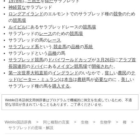
1978年
に
三冠王
を
得た
サラブレッド
神経質な
サラブレッド
ロングアイランド
のエルモントでのサラブレッド種の
競争
のため
の
競馬場
ルイビル
にあるサラブレッドレースの
競馬場
サラブレッドの
レース
のための
競馬場
サラブレッドの馬の
レース
サラブレッド系
という,
競走馬
の
品種
の
系統
サラブレッドという
品種
の馬
サラブレッド競馬
の
ドバイワールドカップ
が
３月26日
に
アラブ首
長国連邦
の
ドバイ
にある
メイダン競馬場
で
開催され
た。
第一次世界大戦
直前
の
イングランド
のいなかで，
貧し
い
農民
の
テ
ッド
(
ピーター・ミュラン
)は
本当
は
農耕
馬が
必要な
のに，
美し
い
サラブレッド種の馬を
購入する
。
Weblio日本語例文用例辞書はプログラムで機械的に例文を生成しているため、不適
切な項目が含まれていることもあります。ご了承くださいませ。
Weblio国語辞典
>
同じ種類の言葉
>
生物
>
生物学
>
種
>
サラブレッド
の意味・解説