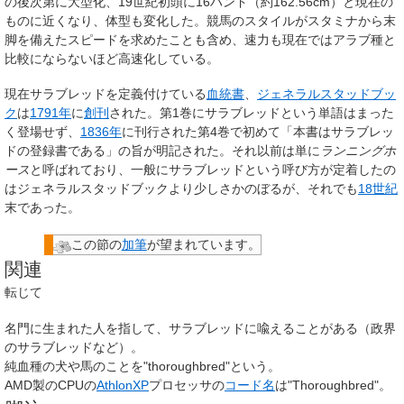
の後次第に大型化、19世紀初頭に16ハンド（約162.56cm）と現在の
ものに近くなり、体型も変化した。競馬のスタイルがスタミナから末
脚を備えたスピードを求めたことも含め、速力も現在ではアラブ種と
比較にならないほど高速化している。
現在サラブレッドを定義付けている
血統書
、
ジェネラルスタッドブッ
ク
は
1791年
に
創刊
された。第1巻にサラブレッドという単語はまった
く登場せず、
1836年
に刊行された第4巻で初めて「本書はサラブレッ
ドの登録書である」の旨が明記された。それ以前は単に
ランニングホ
ース
と呼ばれており、一般にサラブレッドという呼び方が定着したの
はジェネラルスタッドブックより少しさかのぼるが、それでも
18世紀
末であった。
この節の
加筆
が望まれています。
関連
転じて
名門に生まれた人を指して、
サラブレッド
に喩えることがある（政界
のサラブレッドなど）。
純血種の犬や馬のことを
"thoroughbred"
という。
AMD製のCPUの
AthlonXP
プロセッサの
コード名
は
"Thoroughbred"
。