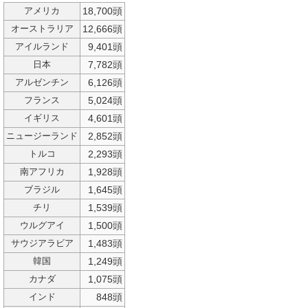
18,700頭
アメリカ
12,666頭
オーストラリア
9,401頭
アイルランド
7,782頭
日本
6,126頭
アルゼンチン
5,024頭
フランス
4,601頭
イギリス
2,852頭
ニュージーランド
2,293頭
トルコ
1,928頭
南アフリカ
1,645頭
ブラジル
1,539頭
チリ
1,500頭
ウルグアイ
1,483頭
サウジアラビア
1,249頭
韓国
1,075頭
カナダ
848頭
インド