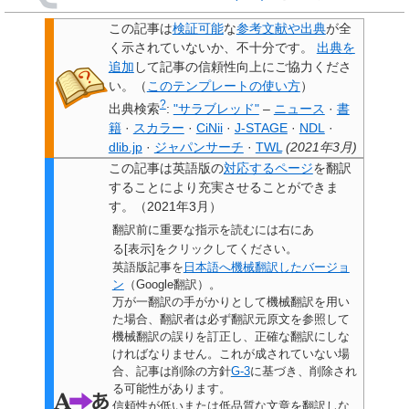
この記事は
検証可能
な
参考文献や出典
が全
く示されていないか、不十分です。
出典を
追加
して記事の信頼性向上にご協力くださ
い。
（
このテンプレートの使い方
）
?
出典検索
:
"サラブレッド"
–
ニュース
·
書
籍
·
スカラー
·
CiNii
·
J-STAGE
·
NDL
·
dlib.jp
·
ジャパンサーチ
·
TWL
(
2021年3月
)
この記事は
英語版の
対応するページ
を翻訳
することにより充実させることができま
す。
（
2021年3月
）
翻訳前に重要な指示を読むには右にあ
る[表示]をクリックしてください。
英語版記事を
日本語へ機械翻訳したバージョ
ン
（Google翻訳）。
万が一翻訳の手がかりとして機械翻訳を用い
た場合、翻訳者は必ず翻訳元原文を参照して
機械翻訳の誤りを訂正し、正確な翻訳にしな
ければなりません。これが成されていない場
合、
記事は削除の方針
G-3
に基づき、削除され
る可能性があります。
信頼性が低いまたは低品質な文章を翻訳しな