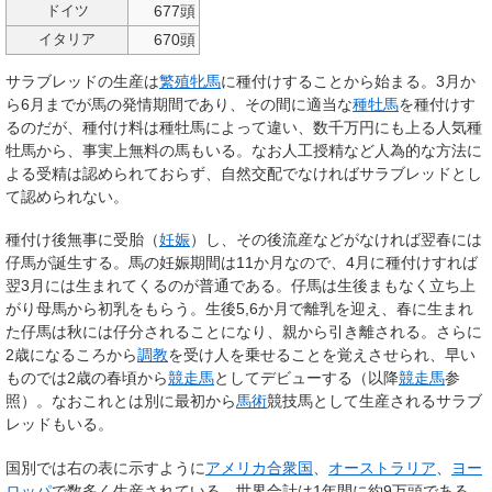
677頭
ドイツ
670頭
イタリア
サラブレッドの生産は
繁殖牝馬
に種付けすることから始まる。3月か
ら6月までが馬の発情期間であり、その間に適当な
種牡馬
を種付けす
るのだが、種付け料は種牡馬によって違い、数千万円にも上る人気種
牡馬から、事実上無料の馬もいる。なお人工授精など人為的な方法に
よる受精は認められておらず、自然交配でなければサラブレッドとし
て認められない。
種付け後無事に受胎（
妊娠
）し、その後流産などがなければ翌春には
仔馬が誕生する。馬の妊娠期間は11か月なので、4月に種付けすれば
翌3月には生まれてくるのが普通である。仔馬は生後まもなく立ち上
がり母馬から初乳をもらう。生後5,6か月で離乳を迎え、春に生まれ
た仔馬は秋には仔分されることになり、親から引き離される。さらに
2歳になるころから
調教
を受け人を乗せることを覚えさせられ、早い
ものでは2歳の春頃から
競走馬
としてデビューする（以降
競走馬
参
照）。なおこれとは別に最初から
馬術
競技馬として生産されるサラブ
レッドもいる。
国別では右の表に示すように
アメリカ合衆国
、
オーストラリア
、
ヨー
ロッパ
で数多く生産されている。世界合計は1年間に約9万頭である。