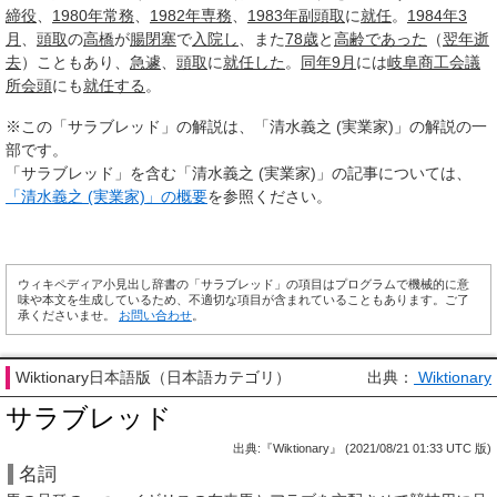
締役
、
1980年
常務
、
1982年
専務
、
1983年
副頭取
に
就任
。
1984年
3
月
、
頭取
の
高橋
が
腸閉塞
で
入院し
、また
78歳
と
高齢
であった
（
翌年
逝
去
）こともあり、
急遽
、
頭取
に
就任した
。
同年
9月
には
岐阜
商工会議
所
会頭
にも
就任する
。
※この「サラブレッド」の解説は、「清水義之 (実業家)」の解説の一
部です。
「サラブレッド」を含む「清水義之 (実業家)」の記事については、
「清水義之 (実業家)」の概要
を参照ください。
ウィキペディア小見出し辞書の「サラブレッド」の項目はプログラムで機械的に意
味や本文を生成しているため、不適切な項目が含まれていることもあります。ご了
承くださいませ。
お問い合わせ
。
Wiktionary日本語版（日本語カテゴリ）
出典：
Wiktionary
サラブレッド
出典:『Wiktionary』 (2021/08/21 01:33 UTC 版)
名詞