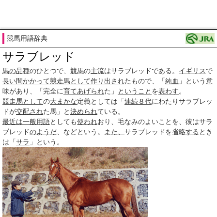
競馬用語辞典
サラブレッド
馬の品種
のひとつで、
競馬
の
主流
はサラブレッドである。
イギリス
で
長い間
かかって
競走馬として
作り出され
たもので、「
純血
」という意
味があり、「完全に
育て
あげられ
た」
ということ
を
表わす
。
競走馬として
の
大まかな
定義としては「
連続
８代
にわたりサラブレッ
ドが
交配され
た馬」と
決められ
ている。
最近は
一般用語
としても
使われ
おり、毛なみのよいことを、彼はサラ
ブレッド
のようだ
、などという。
また、
サラブレッドを
省略する
とき
は「
サラ
」という。