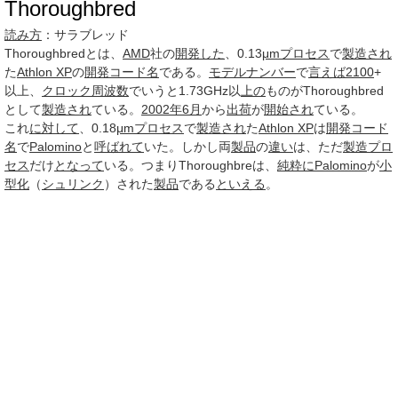
Thoroughbred
読み方
：サラブレッド
Thoroughbred
とは、
AMD
社の
開発した
、0.13
μm
プロセス
で
製造され
た
Athlon XP
の
開発コード名
である。
モデルナンバー
で
言えば
2100
+
以上、
クロック周波数
でいうと1.73GHz以
上の
ものがThoroughbred
として
製造され
ている。
2002年6月
から
出荷
が
開始され
ている。
これ
に対して
、0.18
μm
プロセス
で
製造され
た
Athlon XP
は
開発コード
名
で
Palomino
と
呼ばれて
いた。しかし両
製品
の
違い
は、ただ
製造プロ
セス
だけ
となって
いる。つまりThoroughbreは、
純粋に
Palomino
が
小
型化
（
シュリンク
）された
製品
である
といえる
。