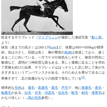
疾走するサラブレッド（
マイブリッジ
が撮影した連続写真『
動く馬
』
より）
体高（肩までの高さ）は160-170
cm
ほど、体重は450〜500kgが標準
的。頭は小さく、四肢は長く、胸や臀部の
筋肉
は発達しており、速く
走ることに向いている。一方でケガや病気をしやすく、物音や閃光に
敏感など、虚弱かつ神経質な面もある。美しく優雅に走ることを求め
て育種を続けた結果、サラブレッドはほっそりした足に対して体が大
きすぎるというアンバランスさがある。そのため人を乗せて走るには
[
1
]
華奢すぎて、足の負傷がかなりの頻度で発生している
。
標準的な
毛色
は、
鹿毛
・
黒鹿毛
・
栗毛
・
芦毛
で、他に
青鹿毛
・
青毛
・
栃栗毛
がある。
白毛
・
月毛
・
河原毛
・
佐目毛
・
駁毛
・
粕毛
・
薄墨毛
は
かなり珍しい（→
馬の毛色
参照）。