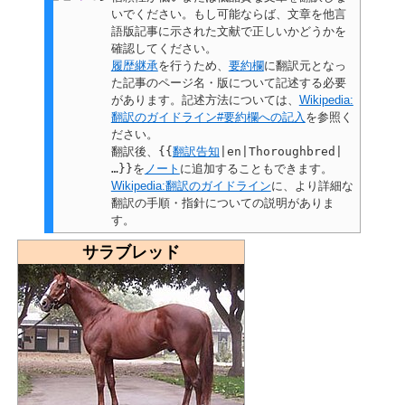
いでください。もし可能ならば、文章を他言
語版記事に示された文献で正しいかどうかを
確認してください。
履歴継承
を行うため、
要約欄
に翻訳元となっ
た記事のページ名・版について記述する必要
があります。記述方法については、
Wikipedia:
翻訳のガイドライン#要約欄への記入
を参照く
ださい。
翻訳後、
{{
翻訳告知
|en|Thoroughbred|
…}}
を
ノート
に追加することもできます。
Wikipedia:翻訳のガイドライン
に、より詳細な
翻訳の手順・指針についての説明がありま
す。
サラブレッド