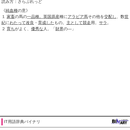
読み方：さらぶれっど
《
純血種
の意》
１
家畜
の馬の
一品
種。
英国
原産
種に
アラビア馬
その他を
交配し
、数
世
紀
に
わたって
改良
・
育成した
もの。
主として
競走
用。
サラ
。
２
育ち
がよく、
優秀な
人。「
財界
の―」
IT用語辞典バイナリ