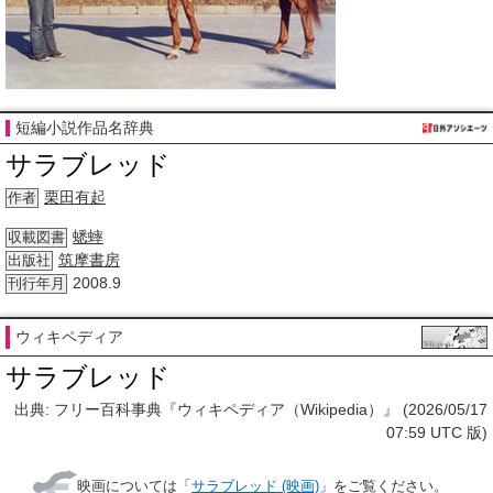
短編小説作品名辞典
サラブレッド
栗田有起
作者
蟋蟀
収載図書
筑摩書房
出版社
2008.9
刊行年月
ウィキペディア
サラブレッド
出典: フリー百科事典『ウィキペディア（Wikipedia）』 (2026/05/17
07:59 UTC 版)
映画については「
サラブレッド (映画)
」をご覧ください。