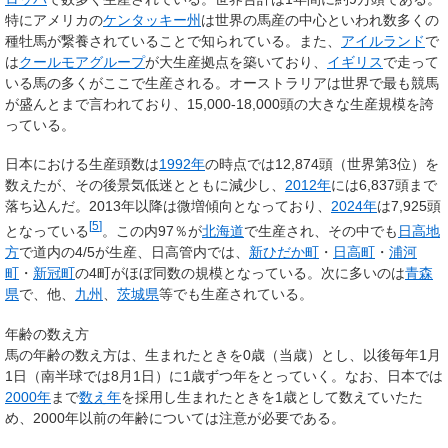
特にアメリカの
ケンタッキー州
は世界の馬産の中心といわれ数多くの
種牡馬が繋養されていることで知られている。また、
アイルランド
で
は
クールモアグループ
が大生産拠点を築いており、
イギリス
で走って
いる馬の多くがここで生産される。オーストラリアは世界で最も競馬
が盛んとまで言われており、15,000-18,000頭の大きな生産規模を誇
っている。
日本における生産頭数は
1992年
の時点では12,874頭（世界第3位）を
数えたが、その後景気低迷とともに減少し、
2012年
には6,837頭まで
落ち込んだ。2013年以降は微増傾向となっており、
2024年
は7,925頭
[
5
]
となっている
。この内97％が
北海道
で生産され、その中でも
日高地
方
で道内の4/5が生産、日高管内では、
新ひだか町
・
日高町
・
浦河
町
・
新冠町
の4町がほぼ同数の規模となっている。次に多いのは
青森
県
で、他、
九州
、
茨城県
等でも生産されている。
年齢の数え方
馬の年齢の数え方は、生まれたときを0歳（当歳）とし、以後毎年1月
1日（南半球では8月1日）に1歳ずつ年をとっていく。なお、日本では
2000年
まで
数え年
を採用し生まれたときを1歳として数えていたた
め、2000年以前の年齢については注意が必要である。