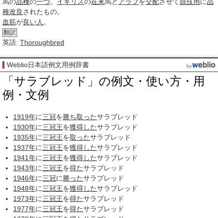
馬の
品種
の
一つ
。
イギリス
の
在来
馬と
アラブ
を
交配
させて
競技用
に
品
種改良
されたもの。
血筋
が
良い人
。
翻訳
英語:
Thoroughbred
Weblio日本語例文用例辞書
「サラブレッド」の例文・使い方・用
例・文例
1919年
に
三冠
を
勝ち取った
サラブレッド
1930年
に
三冠王
を
獲得した
サラブレッド
1935年
に
三冠王
を
取った
サラブレッド
1937年
に
三冠王
を
獲得した
サラブレッド
1941年
に
三冠王
を
獲得した
サラブレッド
1943年
に
三冠王
を
得た
サラブレッド
1946年
に
三冠
に
勝った
サラブレッド
1948年
に
三冠王
を
獲得した
サラブレッド
1973年
に
三冠王
を
得た
サラブレッド
1977年
に
三冠王
を
得た
サラブレッド