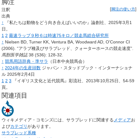
脚注
注釈
[
脚注の使い方
]
出典
↑
『私たちは動物をどう向き合えばいいのか』論創社、2025年3月1
日。
1
2
最速ラップ９秒６は時速75キロ／競走馬総合研究所
↑
Nielsen BD, Turner KK, Ventura BA, Woodward AD, O'Connor CI
(2006).
“アラブ種及びサラブレッド、クォーターホースの競走速度”.
馬獣医学雑誌
38
(S36): 128-32.
↑
競馬用語辞典・準サラ
（日本中央競馬会）
↑
2024年の生産頭数
ジャパン・スタッドブック・インターナショナ
ル 2025年2月4日
1
2
3
『イギリス文化と近代競馬』彩流社、2013年10月25日、54-59
頁。
関連項目
ウィキメディア・コモンズには、
サラブレッド
に関連する
メディア
お
よび
カテゴリ
があります。
サラブレッド系種