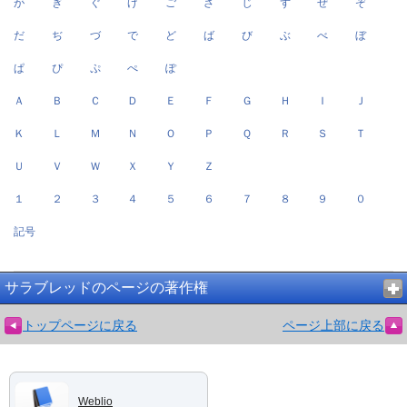
が
ぎ
ぐ
げ
ご
ざ
じ
ず
ぜ
ぞ
だ
ぢ
づ
で
ど
ば
び
ぶ
べ
ぼ
ぱ
ぴ
ぷ
ぺ
ぽ
Ａ
Ｂ
Ｃ
Ｄ
Ｅ
Ｆ
Ｇ
Ｈ
Ｉ
Ｊ
Ｋ
Ｌ
Ｍ
Ｎ
Ｏ
Ｐ
Ｑ
Ｒ
Ｓ
Ｔ
Ｕ
Ｖ
Ｗ
Ｘ
Ｙ
Ｚ
１
２
３
４
５
６
７
８
９
０
記号
サラブレッドのページの著作権
トップページに戻る
ページ上部に戻る
Weblio