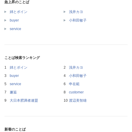
急上昇のことば
姉とボイン
浅井カヨ
buyer
小和田敏子
service
ことば検索ランキング
姉とボイン
浅井カヨ
buyer
小和田敏子
service
申在範
邂逅
customer
大日本肥満者連盟
渡辺美智雄
新着のことば