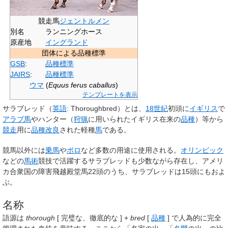
競走馬
ジェントルメン
別名
ランニングホース
原産地
イングランド
団体による品種標準
GSB
:
品種標準
JAIRS
:
品種標準
ウマ
(
Equus ferus caballus
)
テンプレートを表示
サラブレッド
（
英語
:
Thoroughbred
）とは、
18世紀
初頭に
イギリス
で
アラブ馬
やハンター（
狩猟
に用いられたイギリス在来の
品種
）等から
競走
用に
品種改良
された軽種
馬
である。
競馬以外には
乗馬
や
ポロ
など多数の用途に使用される。
オリンピック
などの
馬術
競技で活躍するサラブレッドも少数ながら存在し、アメリ
カ合衆国の障害飛越殿堂馬22頭のうち、サラブレッドは15頭にもおよ
ぶ。
名称
語源は
thorough
[ 完璧な、徹底的な ] +
bred
[
品種
] で人為的に完全