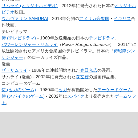
サムライ (オリジナルビデオ)
- 2012年に発売された日本の
オリジナル
ビデオ
映画。
ウルヴァリン:SAMURAI
- 2013年公開の
アメリカ合衆国
・
イギリス
合
作映画。
テレビドラマ
侍 (テレビドラマ)
- 1960年放送開始の日本の
テレビドラマ
。
パワーレンジャー・サムライ
（
Power Rangers Samurai
） - 2011年に
放送開始されたアメリカ合衆国のテレビドラマ。日本の『
侍戦隊シン
ケンジャー
』のローカライズ作品。
漫画
ザ・サムライ
- 1986年に連載開始された
春日光広
の漫画。
サムライ (漫画) - 2002年に発売された
森左智
の漫画作品集。
コンピュータゲーム
侍 (セガのゲーム)
- 1980年に
セガ
が稼働開始した
アーケードゲーム
。
侍 (スパイクのゲーム)
- 2002年に
スパイク
より発売された
ゲームソフ
ト
。