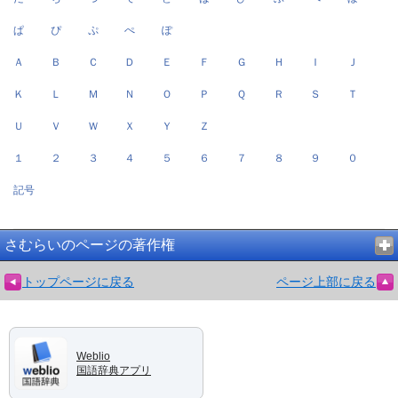
ぱ
ぴ
ぷ
ぺ
ぽ
Ａ
Ｂ
Ｃ
Ｄ
Ｅ
Ｆ
Ｇ
Ｈ
Ｉ
Ｊ
Ｋ
Ｌ
Ｍ
Ｎ
Ｏ
Ｐ
Ｑ
Ｒ
Ｓ
Ｔ
Ｕ
Ｖ
Ｗ
Ｘ
Ｙ
Ｚ
１
２
３
４
５
６
７
８
９
０
記号
さむらいのページの著作権
トップページに戻る
ページ上部に戻る
Weblio
国語辞典アプリ