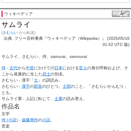
ウィキペディア
サムライ
(
さむらい
から転送)
出典: フリー百科事典『ウィキペディア（Wikipedia）』 (2025/05/16
01:52 UTC 版)
サムライ
、
さむらい
、
侍
、
samurai
、
samouraï
侍
-
古代
から
中世
にかけての
日本
における
官人
の身分呼称および、そ
こから発展的に生じた
武士
の別名。
さむらい - 漢字「
士
」の訓読み。
さむらい -
漢字
の
部首
のひとつ、
士部
のこと。「さむらいかんむり」
とも。
サムライ業 - 上記に転じて、
士業
の読み替え。
作品名
文学
侍 (小説)
-
遠藤周作
の
小説
。
音楽