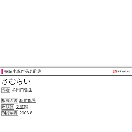
短編小説作品名辞典
さむらい
牟田
口
哲生
作者
駅前
風景
収載図書
文芸
館
出版社
2006.8
刊行年月