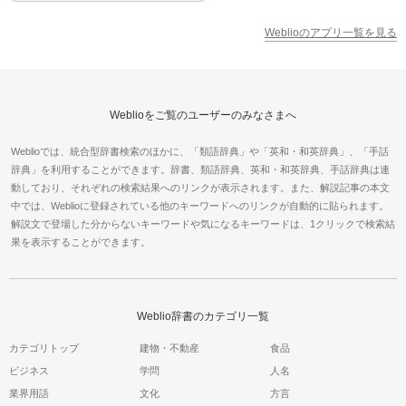
Weblioのアプリ一覧を見る
Weblioをご覧のユーザーのみなさまへ
Weblioでは、統合型辞書検索のほかに、「類語辞典」や「英和・和英辞典」、「手話
辞典」を利用することができます。辞書、類語辞典、英和・和英辞典、手話辞典は連
動しており、それぞれの検索結果へのリンクが表示されます。また、解説記事の本文
中では、Weblioに登録されている他のキーワードへのリンクが自動的に貼られます。
解説文で登場した分からないキーワードや気になるキーワードは、1クリックで検索結
果を表示することができます。
Weblio辞書のカテゴリ一覧
カテゴリトップ
建物・不動産
食品
ビジネス
学問
人名
業界用語
文化
方言