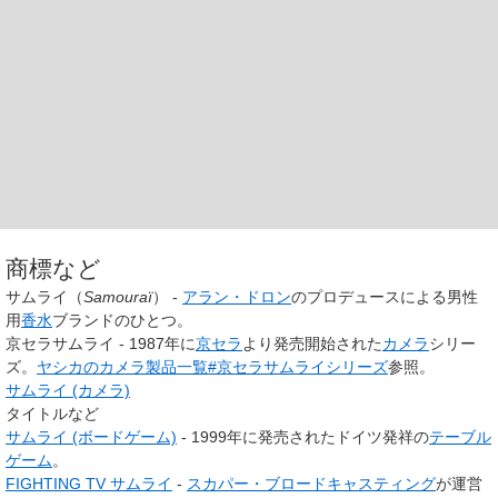
商標など
サムライ（
Samouraï
） -
アラン・ドロン
のプロデュースによる男性
用
香水
ブランドのひとつ。
京セラサムライ - 1987年に
京セラ
より発売開始された
カメラ
シリー
ズ。
ヤシカのカメラ製品一覧#京セラサムライシリーズ
参照。
サムライ (カメラ)
タイトルなど
サムライ (ボードゲーム)
- 1999年に発売されたドイツ発祥の
テーブル
ゲーム
。
FIGHTING TV サムライ
-
スカパー・ブロードキャスティング
が運営