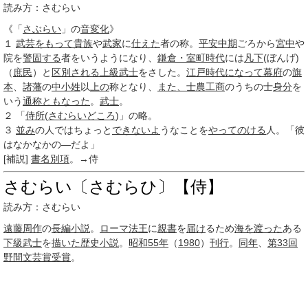
読み方：さむらい
《「
さぶらい
」の
音変化
》
１
武芸
をもって
貴族
や
武家
に
仕えた
者の称。
平安中期
ごろから
宮中
や
院を
警固する
者をいうようになり、
鎌倉・室町
時代
には
凡下
(ぼんげ)
（
庶民
）と
区別される
上級
武士
をさした。
江戸時代
になって
幕府
の
旗
本
、
諸藩
の
中小姓
以
上の
称となり、
また、
士農工商
のうちの士
身分
を
いう
通称
ともなった
。
武士
。
２
「
侍所
(
さむらいどころ
)」の略。
３
並み
の人ではちょっと
できないよ
うなことを
やってのける
人。「彼
はなかなかの―だよ」
[補説]
書名
別項
。→侍
さむらい〔さむらひ〕【侍】
読み方：さむらい
遠藤周作
の
長編小説
。
ローマ法王
に
親書
を
届け
るため
海を渡った
ある
下級武士
を
描いた
歴史小説
。
昭和55年
（
1980
）
刊行
。
同年
、
第33回
野間文芸賞
受賞
。