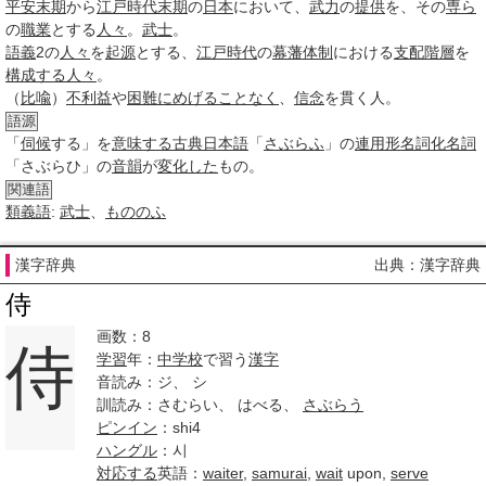
平安
末期
から
江戸時代
末期
の
日本
において、
武力
の
提供
を、その
専ら
の
職業
とする
人々
。
武士
。
語義
2の
人々
を
起源
とする、
江戸時代
の
幕藩体制
における
支配
階層
を
構成する
人々
。
（
比喩
）
不利益
や
困難に
めげる
ことなく
、
信念
を貫く人。
語源
「
伺候
する」を
意味する
古典日本語
「
さぶらふ
」の
連用形
名詞化
名詞
「さぶらひ」の
音韻
が
変化した
もの。
関連語
類義語
:
武士
、
もののふ
漢字辞典
出典：漢字辞典
侍
画数：8
侍
学習
年：
中学校
で習う
漢字
音読み：ジ、 シ
訓読み：さむらい、 はべる、
さぶらう
ピンイン
：shi4
ハングル
：시
対応する
英語：
waiter
,
samurai
,
wait
upon,
serve