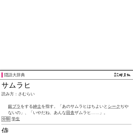
隠語大辞典
サムラヒ
読み方：さむらい
銀ブラ
をする
紳士
を指す。「あのサムラヒはちよいと
シーク
ぢや
ないの」、「いやだね、あんな
田舎
ザムラヒ……」。
学生
分類
侍