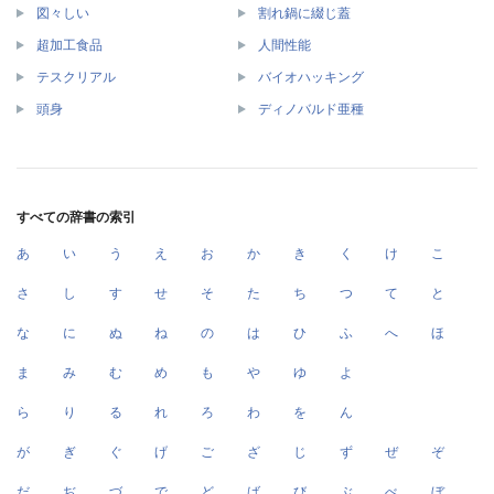
図々しい
割れ鍋に綴じ蓋
超加工食品
人間性能
テスクリアル
バイオハッキング
頭身
ディノバルド亜種
すべての辞書の索引
あ
い
う
え
お
か
き
く
け
こ
さ
し
す
せ
そ
た
ち
つ
て
と
な
に
ぬ
ね
の
は
ひ
ふ
へ
ほ
ま
み
む
め
も
や
ゆ
よ
ら
り
る
れ
ろ
わ
を
ん
が
ぎ
ぐ
げ
ご
ざ
じ
ず
ぜ
ぞ
だ
ぢ
づ
で
ど
ば
び
ぶ
べ
ぼ