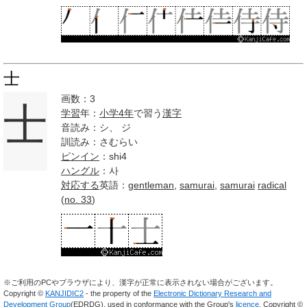
士
画数：3
士
学習
年：
小学
4年
で習う
漢字
音読み：シ、 ジ
訓読み：さむらい
ピンイン
：shi4
ハングル
：사
対応する
英語：
gentleman
,
samurai
,
samurai
radical
(
no. 33
)
※ご利用のPCやブラウザにより、漢字が正常に表示されない場合がございます。
Copyright ©
KANJIDIC2
- the property of the
Electronic Dictionary Research and
Development Group
(EDRDG), used in conformance with the Group's
licence
. Copyright ©