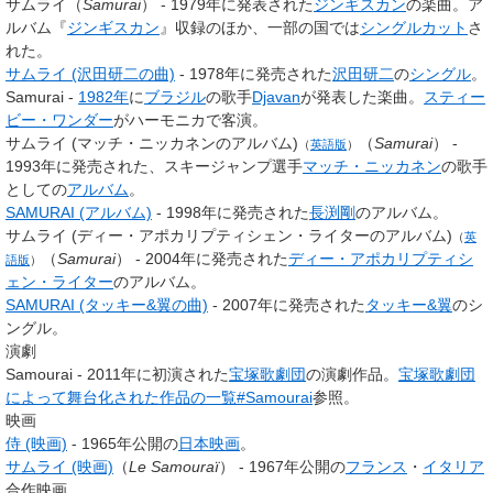
サムライ（
Samurai
） - 1979年に発表された
ジンギスカン
の楽曲。ア
ルバム『
ジンギスカン
』収録のほか、一部の国では
シングルカット
さ
れた。
サムライ (沢田研二の曲)
- 1978年に発売された
沢田研二
の
シングル
。
Samurai -
1982年
に
ブラジル
の歌手
Djavan
が発表した楽曲。
スティー
ビー・ワンダー
がハーモニカで客演。
サムライ (マッチ・ニッカネンのアルバム)
（
Samurai
） -
（
英語版
）
1993年に発売された、スキージャンプ選手
マッチ・ニッカネン
の歌手
としての
アルバム
。
SAMURAI (アルバム)
- 1998年に発売された
長渕剛
のアルバム。
サムライ (ディー・アポカリプティシェン・ライターのアルバム)
（
英
（
Samurai
） - 2004年に発売された
ディー・アポカリプティシ
語版
）
ェン・ライター
のアルバム。
SAMURAI (タッキー&翼の曲)
- 2007年に発売された
タッキー&翼
のシ
ングル。
演劇
Samourai - 2011年に初演された
宝塚歌劇団
の演劇作品。
宝塚歌劇団
によって舞台化された作品の一覧#Samourai
参照。
映画
侍 (映画)
- 1965年公開の
日本映画
。
サムライ (映画)
（
Le Samouraï
） - 1967年公開の
フランス
・
イタリア
合作映画。