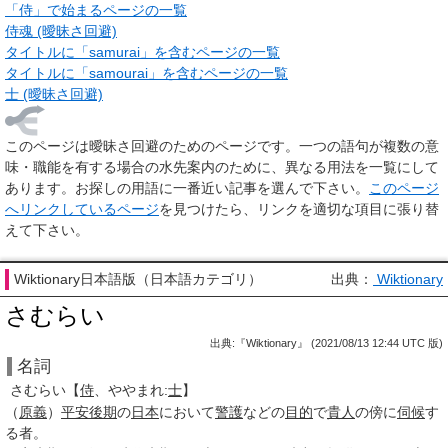
「侍」で始まるページの一覧
侍魂 (曖昧さ回避)
タイトルに「samurai」を含むページの一覧
タイトルに「samourai」を含むページの一覧
士 (曖昧さ回避)
このページは
曖昧さ回避のためのページ
です。一つの語句が複数の意
味・職能を有する場合の水先案内のために、異なる用法を一覧にして
あります。お探しの用語に一番近い記事を選んで下さい。
このページ
へリンクしているページ
を見つけたら、リンクを適切な項目に張り替
えて下さい。
Wiktionary日本語版（日本語カテゴリ）
出典：
Wiktionary
さむらい
出典:『Wiktionary』 (2021/08/13 12:44 UTC 版)
名詞
さむらい
【
侍
、
ややまれ
:
士
】
（
原義
）
平安
後期
の
日本
において
警護
などの
目的
で
貴人
の傍に
伺候
す
る者。