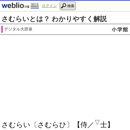
国語
ログイン
検索
さむらいとは？ わかりやすく解説
デジタル大辞泉
▽
さむらい〔さむらひ〕【侍／
士】