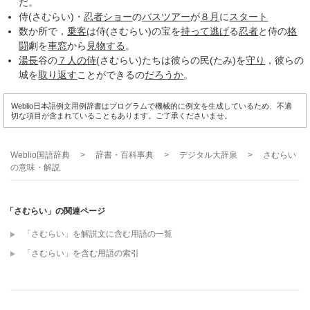
だ。
侍(さむらい)・
忍者
ショー
の
バスツアー
が
８月
に
スタート
数か所で，
乗客
は侍(さむらい)の宝を
持って
逃げ
る
忍者
と侍の
格
闘
劇を
車窓
から
見物する
。
湯長
谷の
７人の侍
(さむらい)たちは彼らの民(たみ)を
守り
，彼らの
城を
取り返す
ことができるの
だろうか
。
Weblio日本語例文用例辞書はプログラムで機械的に例文を生成しているため、不適
切な項目が含まれていることもあります。ご了承くださいませ。
Weblio国語辞典
>
辞書・百科事典
>
デジタル大辞泉
>
さむらい
の意味・解説
「さむらい」の関連ページ
「さむらい」を解説文に含む用語の一覧
「さむらい」を含む用語の索引