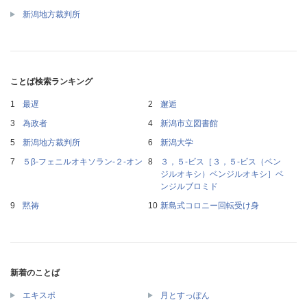
新潟地方裁判所
ことば検索ランキング
最遅
邂逅
為政者
新潟市立図書館
新潟地方裁判所
新潟大学
５β‐フェニルオキソラン‐２‐オン
３，５‐ビス［３，５‐ビス（ベン
ジルオキシ）ベンジルオキシ］ベ
ンジルブロミド
黙祷
新島式コロニー回転受け身
新着のことば
エキスポ
月とすっぽん