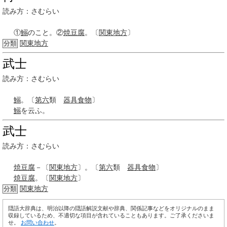
読み方：さむらい
①
鰯
のこと。②
焼豆腐
。〔
関東地方
〕
関東地方
分類
武士
読み方：さむらい
鰯
。〔
第六
類
器具
食物
〕
鰯
を云ふ。
武士
読み方：さむらい
焼豆腐
－〔
関東地方
〕。〔
第六
類
器具
食物
〕
焼豆腐
。〔
関東地方
〕
関東地方
分類
隠語大辞典は、明治以降の隠語解説文献や辞典、関係記事などをオリジナルのまま
収録しているため、不適切な項目が含れていることもあります。ご了承くださいま
せ。
お問い合わせ
。