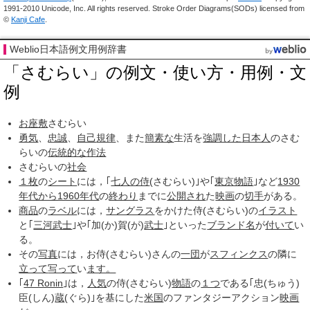
1991-2010 Unicode, Inc. All rights reserved. Stroke Order Diagrams(SODs) licensed from
©
Kanji Cafe
.
Weblio日本語例文用例辞書
「さむらい」の例文・使い方・用例・文
例
お座敷
さむらい
勇気
、
忠誠
、
自己
規律
、また
簡素な
生活を
強調した
日本人
のさむ
らいの
伝統的な
作法
さむらいの
社会
１枚
の
シート
には，｢
七人の侍
(さむらい)｣や｢
東京物語
｣など
1930
年代から1960年代
の
終わり
までに
公開され
た
映画
の
切手
がある。
商品
の
ラベル
には，
サングラス
をかけた侍(さむらい)の
イラスト
と｢
三河武士
｣や｢加(か)賀(が)
武士
｣といった
ブランド名
が
付いて
い
る。
その
写真
には，お侍(さむらい)さんの
一団
が
スフィンクス
の隣に
立って
写って
い
ます。
｢
47 Ronin
｣は，
人気
の侍(さむらい)
物語
の
１つ
である｢忠(ちゅう)
臣(しん)
蔵
(ぐら)｣を基にした
米国
のファンタジーアクション
映画