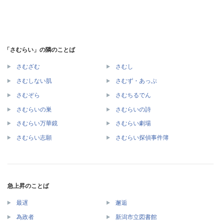
「さむらい」の隣のことば
さむざむ
さむし
さむしない肌
さむず・あっぷ
さむぞら
さむちるでん
さむらいの巣
さむらいの詩
さむらい万華鏡
さむらい劇場
さむらい志願
さむらい探偵事件簿
急上昇のことば
最遅
邂逅
為政者
新潟市立図書館