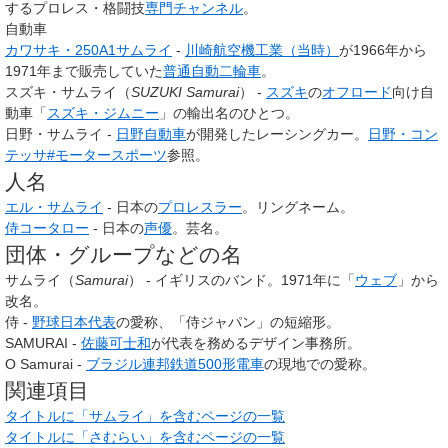
するプロレス・格闘技
専門チャンネル
。
自動車
カワサキ・250A1サムライ
-
川崎航空機工業（当時）
が1966年から
1971年まで販売していた
普通自動二輪車
。
スズキ・サムライ（
SUZUKI Samurai
） -
スズキ
の
オフロード
向け自
動車「
スズキ・ジムニー
」の輸出名のひとつ。
日野・サムライ -
日野自動車
が開発したレーシングカー。
日野・コン
テッサ#モータースポーツ
参照。
人名
エル・サムライ
- 日本の
プロレスラー
。リングネーム。
侍コータロー
- 日本の
声優
。芸名。
団体・グループなどの名
サムライ（
Samurai
） - イギリスのバンド。1971年に「
ウェブ
」から
改名。
侍 -
野球日本代表
の愛称、「侍ジャパン」の短縮形。
SAMURAI -
佐藤可士和
が代表を務めるデザイン事務所。
O Samurai -
ブラジル連邦鉄道500形電車
の現地での愛称。
関連項目
タイトルに「サムライ」を含むページの一覧
タイトルに「さむらい」を含むページの一覧