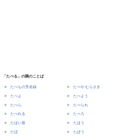
「たべる」の隣のことば
たべもの芳名録
たべや むらさき
たべよ
たべよう
たべら
たべられ
たべれる
たべろ
たほい屋
たほう
たぼ
たぼう