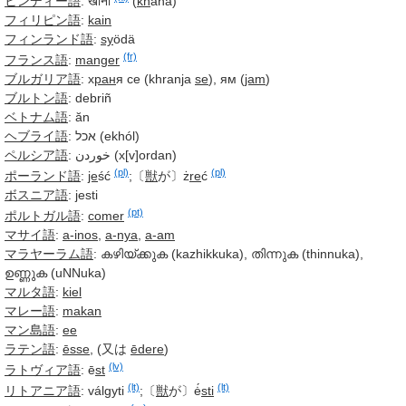
ヒンディー語
:
खाना
(
kh
ānā)
フィリピン語
:
kain
フィンランド語
:
sy
ödä
(fr)
フランス語
:
manger
ブルガリア語
: х
ран
я се (khranja
se
), ям (
jam
)
ブルトン語
: debriñ
ベトナム語
: ăn
ヘブライ語
: אכל (ekhól)
ペルシア語
:
خوردن
(x[v]ordan)
(pl)
(pl)
ポーランド語
:
je
ść
;〔
獣
が〕
ż
re
ć
ボスニア語
: jesti
(pt)
ポルトガル語
:
comer
マサイ語
:
a-inos
,
a-nya
,
a-am
マラヤーラム語
: കഴിയ്ക്കുക (kazhikkuka), തിന്നുക (thinnuka),
ഉണ്ണുക (uNNuka)
マルタ語
:
kiel
マレー語
:
makan
マン島語
:
ee
ラテン語
:
ēsse
, (又は
ēdere
)
(lv)
ラトヴィア語
:
ē
st
(lt)
(lt)
リトアニア語
:
válgyti
;〔
獣
が〕
ė́
sti