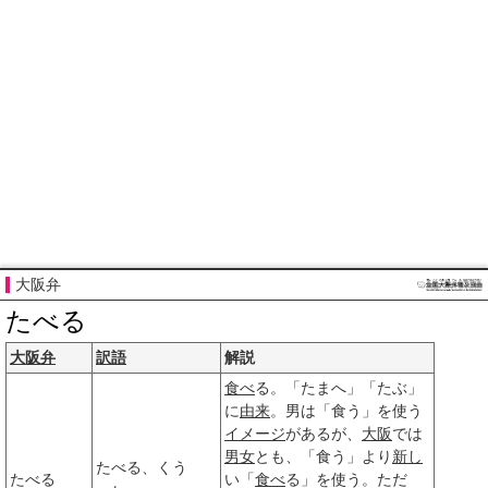
大阪弁
たべる
大阪弁
訳語
解説
食べ
る。「たまへ」「たぶ」
に
由来
。男は「食う」を使う
イメージ
があるが、
大阪
では
男女
とも、「食う」より
新し
たべる、くう
たべる
い「
食べ
る」を使う。ただ