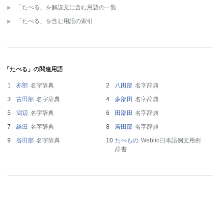
「たべる」を解説文に含む用語の一覧
「たべる」を含む用語の索引
「たべる」の関連用語
亦部
名字辞典
八田部
名字辞典
古田部
名字辞典
多部田
名字辞典
潟辺
名字辞典
田部田
名字辞典
給田
名字辞典
若田部
名字辞典
谷田部
名字辞典
たべもの
Weblio日本語例文用例
辞書