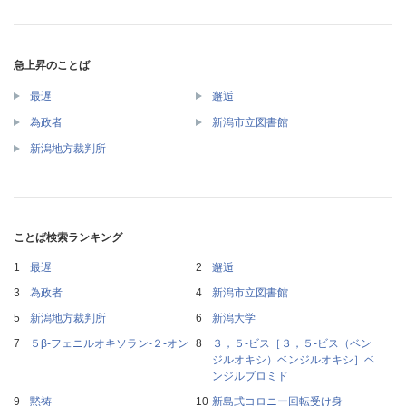
急上昇のことば
最遅
邂逅
為政者
新潟市立図書館
新潟地方裁判所
ことば検索ランキング
最遅
邂逅
為政者
新潟市立図書館
新潟地方裁判所
新潟大学
５β‐フェニルオキソラン‐２‐オン
３，５‐ビス［３，５‐ビス（ベン
ジルオキシ）ベンジルオキシ］ベ
ンジルブロミド
黙祷
新島式コロニー回転受け身