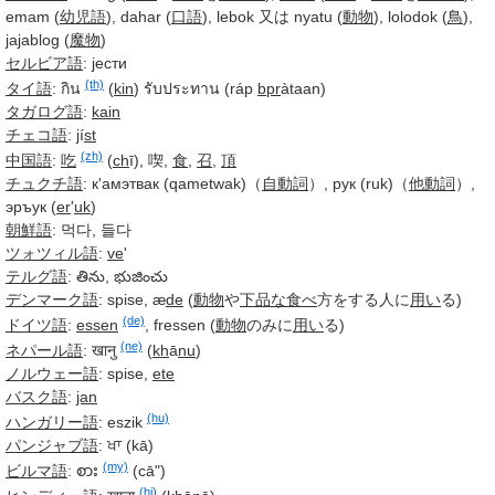
emam (
幼児語
), dahar (
口語
), lebok 又は nyatu (
動物
), lolodok (
鳥
),
jajablog (
魔物
)
セルビア語
: јести
(th)
タイ語
:
กิน
(
kin
)
รับประทาน
(ráp
bpr
àtaan)
タガログ語
:
kain
チェコ語
: jí
st
(zh)
中国語
:
吃
(
ch
ī), 喫,
食
,
召
,
頂
チュクチ語
: к'амэтвак (qametwak)（
自動詞
）, рyк (ruk)（
他動詞
）,
эръук (
er
'
uk
)
朝鮮語
:
먹다, 들다
ツォツィル語
:
ve
'
テルグ語
: తిను, భుజించు
デンマーク語
: spise, æ
de
(
動物
や
下品な
食べ
方をする人に
用い
る)
(de)
ドイツ語
:
essen
, fressen (
動物
のみに
用い
る)
(ne)
ネパール語
:
खानु
(
kh
ā
nu
)
ノルウェー語
: spise,
ete
バスク語
:
jan
(hu)
ハンガリー語
:
eszik
パンジャブ語
: ਖਾ (kā)
(my)
ビルマ語
:
စား
(cā")
(hi)