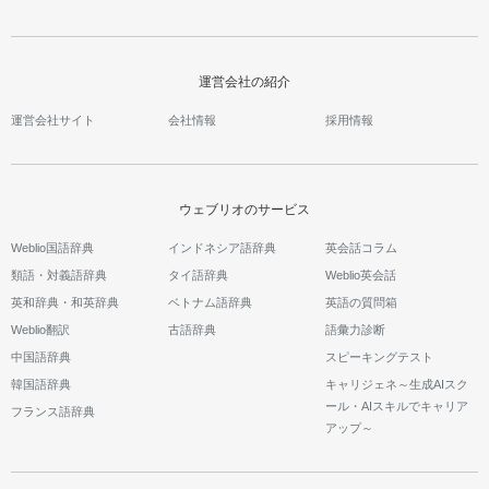
運営会社の紹介
運営会社サイト
会社情報
採用情報
ウェブリオのサービス
Weblio国語辞典
インドネシア語辞典
英会話コラム
類語・対義語辞典
タイ語辞典
Weblio英会話
英和辞典・和英辞典
ベトナム語辞典
英語の質問箱
Weblio翻訳
古語辞典
語彙力診断
中国語辞典
スピーキングテスト
韓国語辞典
キャリジェネ～生成AIスク
ール・AIスキルでキャリア
フランス語辞典
アップ～