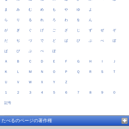
ま
み
む
め
も
や
ゆ
よ
ら
り
る
れ
ろ
わ
を
ん
が
ぎ
ぐ
げ
ご
ざ
じ
ず
ぜ
ぞ
だ
ぢ
づ
で
ど
ば
び
ぶ
べ
ぼ
ぱ
ぴ
ぷ
ぺ
ぽ
Ａ
Ｂ
Ｃ
Ｄ
Ｅ
Ｆ
Ｇ
Ｈ
Ｉ
Ｊ
Ｋ
Ｌ
Ｍ
Ｎ
Ｏ
Ｐ
Ｑ
Ｒ
Ｓ
Ｔ
Ｕ
Ｖ
Ｗ
Ｘ
Ｙ
Ｚ
１
２
３
４
５
６
７
８
９
０
記号
たべるのページの著作権