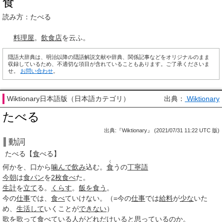
食
読み方：たべる
料理屋
。
飲食店
を云ふ。
隠語大辞典は、明治以降の隠語解説文献や辞典、関係記事などをオリジナルのまま
収録しているため、不適切な項目が含れていることもあります。ご了承くださいま
せ。
お問い合わせ
。
Wiktionary日本語版（日本語カテゴリ）
出典：
Wiktionary
たべる
出典:『Wiktionary』 (2021/07/31 11:22 UTC 版)
動詞
たべる
【
食
べる】
く
何かを、口から
噛んで
飲み
込む。
食
う
の
丁寧語
今朝
は
食パン
を
2枚
食べ
た。
生計
を
立て
る。
くらす
。
飯を食う
。
今の
仕事
では、
食べ
ていけない。（=今の
仕事
では
給料
が
少な
いた
め、
生活して
いくことが
できない
）
歌を
歌って
食べ
ている人がどれだけいると
思って
いるのか。