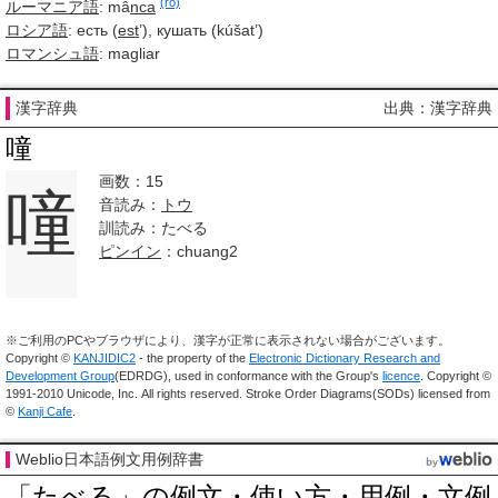
(ro)
ルーマニア語
:
mâ
nca
ロシア語
: есть (
est
’), кушать (kúšat’)
ロマンシュ語
: magliar
漢字辞典
出典：漢字辞典
噇
画数：15
噇
音読み：
トウ
訓読み：たべる
ピンイン
：chuang2
※ご利用のPCやブラウザにより、漢字が正常に表示されない場合がございます。
Copyright ©
KANJIDIC2
- the property of the
Electronic Dictionary Research and
Development Group
(EDRDG), used in conformance with the Group's
licence
. Copyright ©
1991-2010 Unicode, Inc. All rights reserved. Stroke Order Diagrams(SODs) licensed from
©
Kanji Cafe
.
Weblio日本語例文用例辞書
「たべる」の例文・使い方・用例・文例