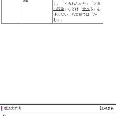
eat
し、「
くらわんか舟
」「
大食
い
競争
」などは「
食べ
る」を
使わない
。
八丈島
では「か
む」。
隠語大辞典