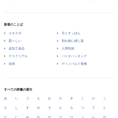
新着のことば
エキスポ
月とすっぽん
図々しい
割れ鍋に綴じ蓋
超加工食品
人間性能
テスクリアル
バイオハッキング
頭身
ディノバルド亜種
すべての辞書の索引
あ
い
う
え
お
か
き
く
け
こ
さ
し
す
せ
そ
た
ち
つ
て
と
な
に
ぬ
ね
の
は
ひ
ふ
へ
ほ