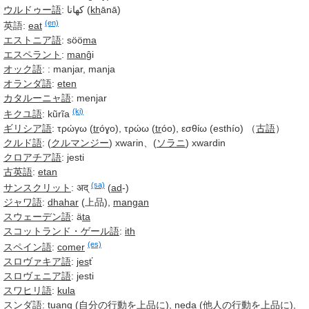
ウルドゥー語
:
کھانا
(
kh
ānā)
(en)
英語:
eat
エストニア語
: söö
ma
エスペラント
:
man
ĝi
オック語
: : manjar, manja
オランダ語
:
eten
カタルーニャ語
: menjar
(ki)
キクユ語
:
kũrĩa
ギリシア語
: τρώγω (
tr
óɣo), τρώω (
tr
óo), εσθίω (esthío) （
古語
）
クルド語
:
(
クルマンジー
)
xwarin、
(
ソラニ
)
xwardin
クロアチア語
: jesti
古英語
:
etan
(sa)
サンスクリット
:
अद्
(
ad
-)
ジャワ語
:
dhahar
(上品),
mangan
スウェーデン語
: ä
ta
スコットランド・ゲール語
:
ith
(es)
スペイン語
:
comer
スロヴァキア語
:
jes
ť
スロヴェニア語
: jesti
スワヒリ語
:
kula
スンダ語
: tuang (
自分
の
行動
を
上品に
),
neda
(
他人
の
行動
を
上品に
),