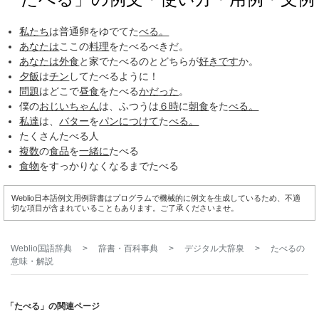
私たち
は普通卵をゆでてた
べる。
あなたは
ここの
料理
をたべるべきだ。
あなたは
外食
と家でたべるのとどちらが
好きです
か。
夕飯
は
チン
してたべるように！
問題
はどこで
昼食
をたべる
かだった
。
僕の
おじいちゃん
は、ふつうは
６時
に
朝食
をた
べる。
私達
は、
バター
を
パン
につけて
た
べる。
たくさんたべる人
複数
の
食品
を
一緒に
たべる
食物
をすっかりなくなるまでたべる
Weblio日本語例文用例辞書はプログラムで機械的に例文を生成しているため、不適
切な項目が含まれていることもあります。ご了承くださいませ。
Weblio国語辞典
>
辞書・百科事典
>
デジタル大辞泉
>
たべる
の
意味・解説
「たべる」の関連ページ