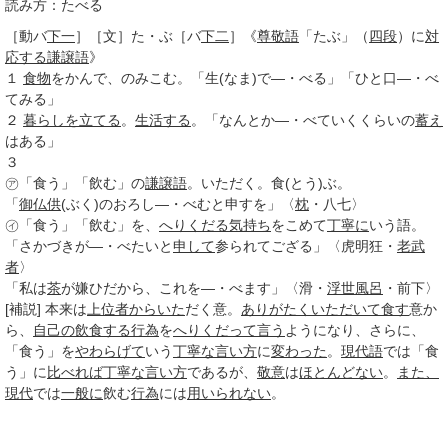
読み方：たべる
［動バ
下一
］
［文］た・ぶ
［バ
下二
］
《
尊敬語
「たぶ」（
四段
）に
対
応する
謙譲語
》
１
食物
をかんで、のみこむ。「生(なま)で―・べる」「ひと口―・べ
てみる」
２
暮らしを立てる
。
生活する
。「なんとか―・べていくくらいの
蓄え
はある」
３
㋐「食う」「飲む」の
謙譲語
。いただく。食(とう)ぶ。
「
御仏供
(ぶく)のおろし―・べむと申すを」〈
枕
・八七〉
㋑「食う」「飲む」を、
へりくだる
気持ち
をこめて
丁寧に
いう語。
「さかづきが―・べたいと
申して
参られてござる」〈虎明狂・
老武
者
〉
「私は
茶
が嫌ひだから、これを―・べます」〈滑・
浮世風呂
・前下〉
[補説] 本来は
上位者
からいた
だく意。
ありがたく
いただいて
食す
意か
ら、
自己の
飲食する
行為
を
へりくだって言う
ようになり、さらに、
「食う」を
やわらげて
いう
丁寧な
言い方
に
変わった
。
現代語
では「食
う」に
比べれば
丁寧な
言い方
であるが、
敬意
は
ほとんどない
。
また、
現代
では
一般に
飲む
行為
には
用いられない
。