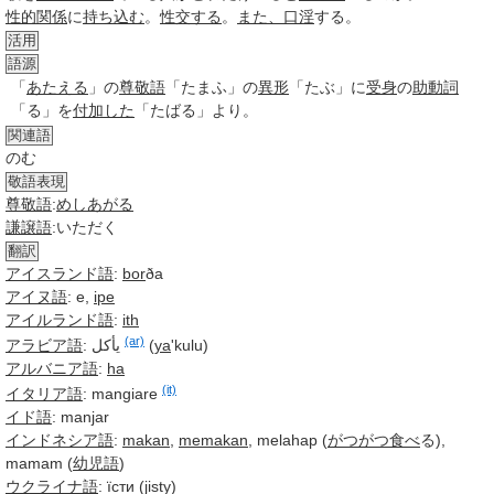
性的関係
に
持ち込む
。
性交する
。
また、
口淫
する。
活用
語源
「
あたえる
」の
尊敬語
「たまふ」の
異形
「たぶ」に
受身
の
助動詞
「る」を
付加した
「
たばる
」より。
関連語
のむ
敬語表現
尊敬語
:
めしあがる
謙譲語
:いただく
翻訳
アイスランド語
:
bor
ða
アイヌ語
: e,
ipe
アイルランド語
:
ith
(ar)
アラビア語
:
يأكل
(
ya
'kulu)
アルバニア語
:
ha
(it)
イタリア語
:
mangiare
イド語
: manjar
インドネシア語
:
makan
,
memakan
, melahap (
がつがつ
食べ
る),
mamam (
幼児語
)
ウクライナ語
: їсти (jisty)