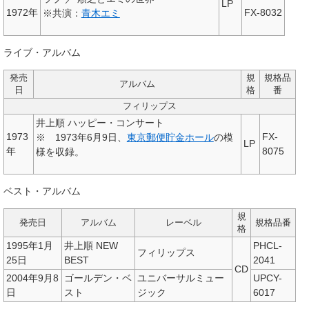
LP
1972年
FX-8032
※共演：
青木エミ
ライブ・アルバム
発売
規
規格品
アルバム
日
格
番
フィリップス
井上順 ハッピー・コンサート
1973
FX-
※ 1973年6月9日、
東京郵便貯金ホール
の模
LP
年
8075
様を収録。
ベスト・アルバム
規
発売日
アルバム
レーベル
規格品番
格
1995年1月
井上順 NEW
PHCL-
フィリップス
25日
BEST
2041
CD
2004年9月8
ゴールデン・ベ
ユニバーサルミュー
UPCY-
日
スト
ジック
6017