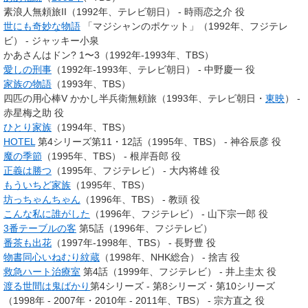
素浪人無頼旅II（1992年、テレビ朝日） - 時雨恋之介 役
世にも奇妙な物語
「マジシャンのポケット」（1992年、フジテレ
ビ） - ジャッキー小泉
かあさんはドン? 1〜3（1992年-1993年、TBS）
愛しの刑事
（1992年-1993年、テレビ朝日） - 中野慶一 役
家族の物語
（1993年、TBS）
四匹の用心棒V かかし半兵衛無頼旅（1993年、テレビ朝日・
東映
） -
赤星梅之助 役
ひとり家族
（1994年、TBS）
HOTEL
第4シリーズ第11・12話（1995年、TBS） - 神谷辰彦 役
魔の季節
（1995年、TBS） - 根岸吾郎 役
正義は勝つ
（1995年、フジテレビ） - 大内将雄 役
もういちど家族
（1995年、TBS）
坊っちゃんちゃん
（1996年、TBS） - 教頭 役
こんな私に誰がした
（1996年、フジテレビ） - 山下宗一郎 役
3番テーブルの客
第5話（1996年、フジテレビ）
番茶も出花
（1997年-1998年、TBS） - 長野豊 役
物書同心いねむり紋蔵
（1998年、NHK総合） - 捨吉 役
救急ハート治療室
第4話（1999年、フジテレビ） - 井上圭太 役
渡る世間は鬼ばかり
第4シリーズ - 第8シリーズ・第10シリーズ
（1998年 - 2007年・2010年 - 2011年、TBS） - 宗方直之 役