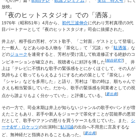
「心の声」篇 -
BS日テレ
「
歌謡プレミアム
」、「
笑点 特大号
」にて
放映。
『夜のヒットスタジオ』での「洒落」
1976年（昭和51年）4月から、
初代三波伸介
に代わり芳村真理の3代
目パートナーとして『夜のヒットスタジオ』司会に抜擢された。
井上が、相手役の芳村、ゲスト歌手、「ご対面」ゲストとして登場し
た一般人、などあらゆる人物を「茶化し」て「冗談」や「
駄洒落
」な
どの
ジョーク
を連発すると、芳村が受け流して軌道修正する絶妙のコ
[
独自研究?
]
ンビネーションが確立され、
視聴者らに好評を博した
。
井
上は「テレビに不慣れな歌手の緊張感をとにかくほぐして、その人が
気持ちよく歌ってもらえるようにするための策として『茶化し』や
『シャレ』などを多用した」と語り、芳村は「歌の時は、順ちゃんで
さえも相当緊張していた。だから、歌手の緊張感を同業者としての視
[
要出典
]
点から誰よりもよく分かっていた」と評価している。
その一方で、司会末期は井上が知らないジャンルの歌手やバンドが増
えたこともあり、若手や新人をジョークで茶化すことが芸能界の悪習
だとして、歌手やファンの怒りを買うケースも生じていた。また、
シ
ーナ&ザ・ロケッツ
の出演時に
鮎川誠
の出自へ不用意に言及するな
[
要出典
]
ど、無神経だと指摘されることもあった。