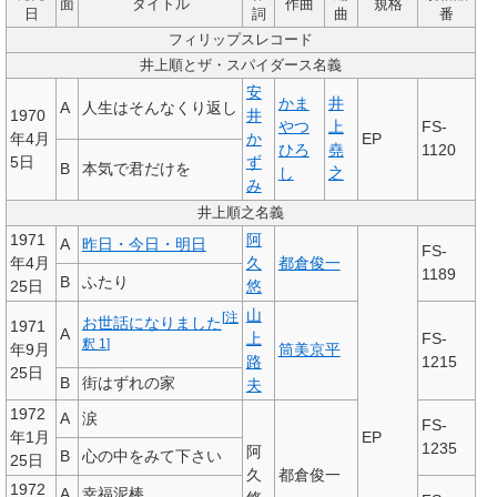
面
タイトル
作曲
規格
日
詞
曲
番
フィリップスレコード
井上順とザ・スパイダース名義
安
かま
井
A
人生はそんなくり返し
1970
井
やつ
上
FS-
年4月
か
EP
ひろ
堯
1120
5日
ず
B
本気で君だけを
し
之
み
井上順之名義
1971
阿
A
昨日・今日・明日
FS-
年4月
久
都倉俊一
1189
B
ふたり
25日
悠
山
[
注
お世話になりました
1971
A
上
FS-
釈 1
]
年9月
筒美京平
路
1215
25日
B
街はずれの家
夫
1972
A
涙
FS-
年1月
EP
1235
阿
B
心の中をみて下さい
25日
久
都倉俊一
1972
A
幸福泥棒