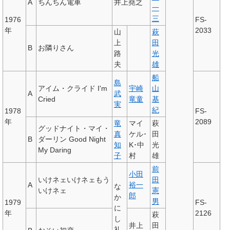
A
ちんちん電車
井上堯之
一
三
1976
FS-
年
2033
山
萩
上
田
B
お隣りさん
路
光
夫
雄
船
島
アイム・クライド I'm
宇崎
山
A
武
Cried
竜童
基
実
紀
1978
FS-
年
2089
竜
マイ
萩
グッドナイト・マイ・
真
ケル･
田
B
ダーリン Good Night
知
K･中
光
My Daring
子
村
雄
前
小田
いけネェいけネェもう
田
A
裕一
な
いけネェ
憲
郎
か
男
1979
FS-
に
年
2126
萩
し
井上
田
礼