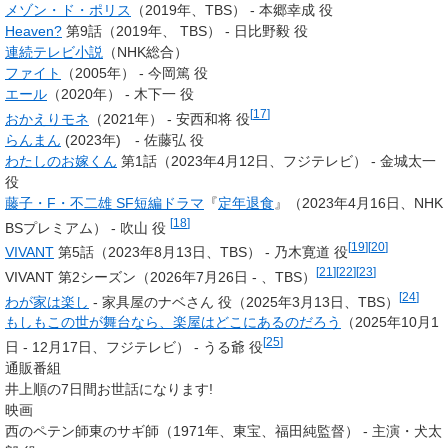
メゾン・ド・ポリス
（2019年、TBS） - 本郷幸成 役
Heaven?
第9話（2019年、 TBS） - 日比野毅 役
連続テレビ小説
（NHK総合）
ファイト
（2005年） - 今岡篤 役
エール
（2020年） - 木下一 役
[
17
]
おかえりモネ
（2021年） - 安西和将 役
らんまん
(2023年) - 佐藤弘 役
わたしのお嫁くん
第1話（2023年4月12日、フジテレビ） - 金城太一
役
藤子・F・不二雄 SF短編ドラマ
『
定年退食
』（2023年4月16日、NHK
[
18
]
BSプレミアム） - 吹山 役
[
19
]
[
20
]
VIVANT
第5話（2023年8月13日、TBS） - 乃木寛道 役
[
21
]
[
22
]
[
23
]
VIVANT 第2シーズン（2026年7月26日 - 、TBS）
[
24
]
わが家は楽し
- 家具屋のナベさん 役（2025年3月13日、TBS）
もしもこの世が舞台なら、楽屋はどこにあるのだろう
（2025年10月1
[
25
]
日 ‐ 12月17日、フジテレビ） - うる爺 役
通販番組
井上順の7日間お世話になります!
映画
西のペテン師東のサギ師（1971年、東宝、福田純監督） - 主演・犬太