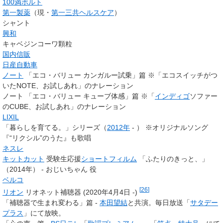
100満ボルト
第一製薬
（現・
第一三共ヘルスケア
）
シャント
興和
キャベジンコーワ顆粒
国内信販
日産自動車
ノート
「エコ・バリュー カンガルー試乗」篇 ※「エコスイッチがつ
いたNOTE、お試しあれ」のナレーション
ノート 「エコ・バリュー キューブ体感」篇 ※「
インディゴ
ソファー
のCUBE、お試しあれ」のナレーション
LIXIL
「暮らしを育てる。」シリーズ（
2012年
- ） ※オリジナルソング
『“リクシル”のうた』も歌唱
ネスレ
キットカット
受験生応援
ショートフィルム
「ふたりのきっと、」
（2014年） - おじいちゃん 役
ベルコ
[
26
]
リオン
リオネット補聴器 (2020年4月4日 -)
「補聴器で生まれ変わる」篇 -
本田望結
と共演。毎日放送「
サタデー
プラス
」にて放映。