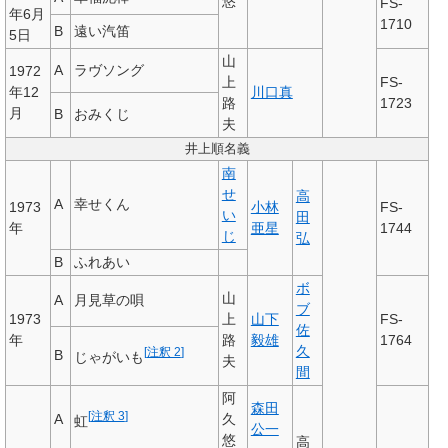
悠
FS-
年6月
1710
B
遠い汽笛
5日
山
A
ラヴソング
1972
上
FS-
年12
川口真
路
1723
月
B
おみくじ
夫
井上順名義
南
せ
高
A
幸せくん
1973
小林
FS-
い
田
年
亜星
1744
じ
弘
B
ふれあい
ボ
山
A
月見草の唄
ブ
1973
上
山下
FS-
佐
年
路
毅雄
1764
久
[
注釈 2
]
B
じゃがいも
夫
間
阿
森田
[
注釈 3
]
A
久
虹
公一
悠
高