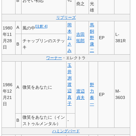
B
おそい初恋
堯之
光
雄
リプリーズ
岡
馬
[
注釈 4
]
A
風の中
1980
本
飼
年11
吉田
L-
お
野
EP
月28
チャップリンのステッ
拓郎
381R
B
さ
康
日
キ
み
二
ワーナー
・エレクトラ
玉
井
冽
渡
1986
野
A
微笑をあなたに
辺
年12
渡辺
力
M-
EP
真
月21
貞夫
奏
3603
子
日
一
微笑をあなたに（イン
B
-
ストゥルメンタル）
ハミングバード