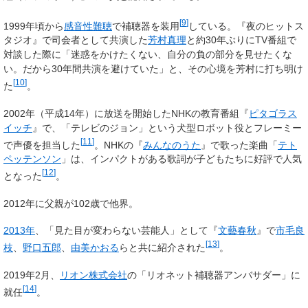
[
9
]
1999年頃から
感音性難聴
で補聴器を装用
している。『夜のヒットス
タジオ』で司会者として共演した
芳村真理
と約30年ぶりにTV番組で
対談した際に「迷惑をかけたくない、自分の負の部分を見せたくな
い。だから30年間共演を避けていた」と、その心境を芳村に打ち明け
[
10
]
た
。
2002年（平成14年）に放送を開始したNHKの教育番組『
ピタゴラス
イッチ
』で、「テレビのジョン」という犬型ロボット役とフレーミー
[
11
]
で声優を担当した
。NHKの『
みんなのうた
』で歌った楽曲「
テト
ペッテンソン
」は、インパクトがある歌詞が子どもたちに好評で人気
[
12
]
となった
。
2012年に父親が102歳で他界。
2013年
、「見た目が変わらない芸能人」として『
文藝春秋
』で
市毛良
[
13
]
枝
、
野口五郎
、
由美かおる
らと共に紹介された
。
2019年2月、
リオン株式会社
の「リオネット補聴器アンバサダー」に
[
14
]
就任
。