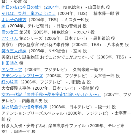
合） - 応斎 役
昨日の友は今日の敵?
（
2004年
、NHK総合） - 山田信也 役
それは、突然、嵐のように…
（2004年、TBS） - 楠本藤一郎 役
よい子の味方
（2004年、TBS） - ミスターK 役
弟
（2004年、テレビ朝日） - 日活の警備員 役
雪の女王
第5話（2005年、NHK総合） - カスパ 役
ごくせん
第2シリーズ（2005年、日本テレビ） - 黒川銀治 役
警察庁・内偵監察官 桜沢葵の事件簿（2005年、TBS） - 八木春男 役
笑う三人姉妹
（2005年、NHK総合） - 室岡 役
美空ひばり誕生物語 おでことおでこがぶつかって（2005年、TBS） -
川田晴久
役
アンフェア
（2006年、フジテレビ） - 久留米隆一郎 役
アテンションプリーズ
（2006年、フジテレビ） - 太宰晋一郎 役
紅の紋章
（2006年、フジテレビ） - 川田政吉 役
大女優殺人事件（2007年、日本テレビ） - 沼崎彰 役
女の一代記『向井千秋〜夢を宇宙に追いかけた人〜』
（2007年、フジ
テレビ） - 内藤喜久男 役
栞と紙魚子の怪奇事件簿
（2008年、日本テレビ） - 段一知 役
アテンションプリーズスペシャル（2008年、フジテレビ） - 太宰晋一
郎 役
付き人女優・安野すみれ 楽屋裏事件ファイル（2009年、テレビ東
京） - 剣持一平 役