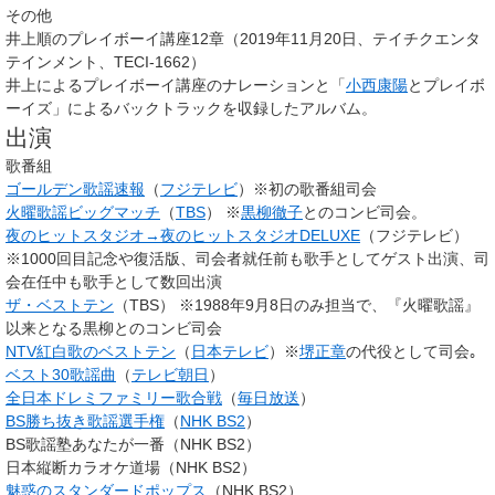
その他
井上順のプレイボーイ講座12章（2019年11月20日、テイチクエンタ
テインメント、TECI-1662）
井上によるプレイボーイ講座のナレーションと「
小西康陽
とプレイボ
ーイズ」によるバックトラックを収録したアルバム。
出演
歌番組
ゴールデン歌謡速報
（
フジテレビ
）※初の歌番組司会
火曜歌謡ビッグマッチ
（
TBS
） ※
黒柳徹子
とのコンビ司会。
夜のヒットスタジオ→夜のヒットスタジオDELUXE
（フジテレビ）
※1000回目記念や復活版、司会者就任前も歌手としてゲスト出演、司
会在任中も歌手として数回出演
ザ・ベストテン
（TBS） ※1988年9月8日のみ担当で、『火曜歌謡』
以来となる黒柳とのコンビ司会
NTV紅白歌のベストテン
（
日本テレビ
）※
堺正章
の代役として司会｡
ベスト30歌謡曲
（
テレビ朝日
）
全日本ドレミファミリー歌合戦
（
毎日放送
）
BS勝ち抜き歌謡選手権
（
NHK BS2
）
BS歌謡塾あなたが一番（NHK BS2）
日本縦断カラオケ道場（NHK BS2）
魅惑のスタンダードポップス
（NHK BS2）