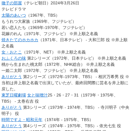
徹子の部屋
（テレビ朝日）2024年3月26日
テレビドラマ
太陽のあいつ
（1967年、TBS）
もうれつ大家族（1969年、フジテレビ）
若い恋人たち（1969年-1970年、フジテレビ）
花嫁のれん（1971年、フジテレビ） ※井上順之名義
焼きたてのホカホカ
（1971年、日本テレビ） - 大和三郎 役 ※井上順
之名義
女・おとこ
（1971年、NET） ※井上順之名義
おふくろの味
第2シリーズ（1972年、日本テレビ） ※井上順之名義
桃から生まれた桃太郎（1972年、NHK総合） ※井上順之名義
一姫二太郎（1972年、フジテレビ） ※井上順之名義
ありがとう
第2シリーズ（1972年-1973年、TBS） - 相沢万希男 役 ※
当初は井上順之名義で出演していたが、最終回間際に芸名を井上順に
戻した。
東芝日曜劇場
女と味噌汁
25・26・27・31（1973年・1975年、
TBS） - 太巻右吉 役
ありがとう
第3シリーズ（1973年 - 1974年、TBS） - 寺川明子（中央
明子） 役
時間ですよ・昭和元年
（1974年 - 1975年、TBS）
ありがとう
第4シリーズ（1974年 - 1975年、TBS）- 依光七生 役