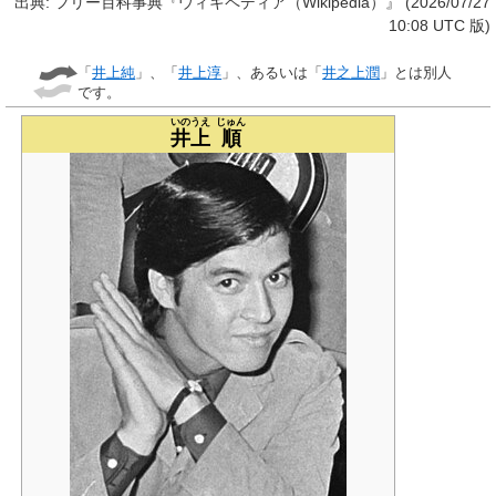
出典: フリー百科事典『ウィキペディア（Wikipedia）』 (2026/07/27
10:08 UTC 版)
「
井上純
」、「
井上淳
」、あるいは「
井之上潤
」とは別人
です。
いのうえ
じゅん
井上
順