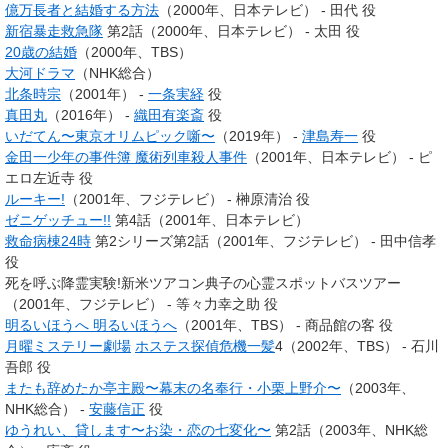
億万長者と結婚する方法
（2000年、日本テレビ） - 田代 役
新宿暴走救急隊
第2話（2000年、日本テレビ） - 太田 役
20歳の結婚
（2000年、TBS）
大河ドラマ
（NHK総合）
北条時宗
（2001年） -
一条実経
役
真田丸
（2016年） -
織田有楽斎
役
いだてん〜東京オリムピック噺〜
（2019年） -
津島寿一
役
金田一少年の事件簿 魔術列車殺人事件
（2001年、日本テレビ） - ピ
エロ左近寺 役
ルーキー!
（2001年、フジテレビ） - 榊原清治 役
ゼニゲッチュー!!
第4話（2001年、日本テレビ）
救命病棟24時
第2シリーズ第2話（2001年、フジテレビ） - 田中信孝
役
死を呼ぶ降霊実験!新米ツアコン典子の心霊スポットバスツアー
（2001年、フジテレビ） - 等々力幸之助 役
明るいほうへ 明るいほうへ
（2001年、TBS） - 商品館の客 役
月曜ミステリー劇場
ホステス探偵危機一髪
4（2002年、TBS） - 石川
吾郎 役
またも辞めたか亭主殿〜幕末の名奉行・小栗上野介〜
（2003年、
NHK総合） -
安藤信正
役
ゆうれい、貸します〜お染・恋の七変化〜
第2話（2003年、NHK総