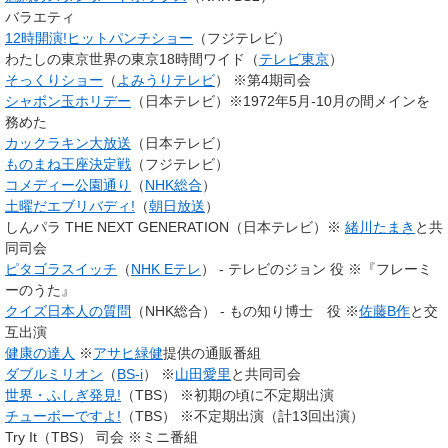
バラエティ
12時開演!
ヒットパンチショー
（フジテレビ）
わたしの東京世界の東京18時間ワイド（
テレビ東京
）
そっくりショー
（
よみうりテレビ
） ※第4期司会
シャボン玉ホリデー
（日本テレビ）※1972年5月-10月の間メインを
務めた
カックラキン大放送
（日本テレビ）
ものまね王座決定戦
（フジテレビ）
コメディー公園通り
（
NHK総合
）
土曜だエブリバディ!
（
朝日放送
）
しんパラ THE NEXT GENERATION（日本テレビ）※
緒川たまき
と共
同司会
ピタゴラスイッチ
（
NHK Eテレ
） - テレビのジョン 役 ※『フレーミ
ーのうた』
クイズ日本人の質問
（NHK総合） - もの知り博士 役 ※
佐藤B作
と交
互出演
健康の達人
※
アサヒ緑健
提供の通販番組
ダブルミリオン
（
BS-i
） ※
山田愛里
と共同司会
世界・ふしぎ発見!
（TBS） ※初期の頃に不定期出演
チューボーですよ!
（TBS） ※不定期出演（計13回出演）
Try It（TBS） 司会 ※ミニ番組