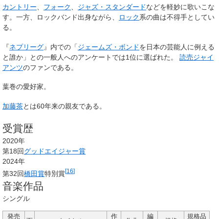
カントリー
、
フォーク
、
ジャズ・スタンダード
などを軽妙に歌いこな
す。一方、ロックバンド出身ながら、
ロック
系の曲は不得手としてい
る。
『
ネプリーグ
』内での「
ジェームズ・ボンド
を日本の芸能人に例える
と誰か」との一般人へのアンケートでは1位に選ばれた。
読売ジャイ
アンツ
のファンである。
葉巻の愛好家。
加藤茶
とは60年来の親友である。
受賞歴
2020年
第18回
グッドエイジャー賞
2024年
[
16
]
第32回
橋田賞
特別賞
音楽作品
シングル
発売
作
編
規格品