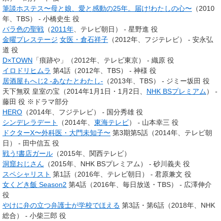
筆談ホステス〜母と娘、愛と感動の25年。届け!わたしの心〜
（2010
年、TBS） - 小橋史生 役
バラ色の聖戦
（
2011年
、テレビ朝日） - 星野進 役
金曜プレステージ
女医・倉石祥子
（2012年、フジテレビ） - 安永弘
道 役
D×TOWN
「痕跡や」（2012年、テレビ東京） - 織原 役
イロドリヒムラ
第4話（2012年、TBS） - 神様 役
居酒屋もへじ2 -あなたとわたし-
（2013年、TBS） - ジミー坂田 役
天下無双 皇室の宝（2014年1月1日・1月2日、
NHK BSプレミアム
） -
藤田 役 ※ドラマ部分
HERO
（2014年、フジテレビ） - 国分秀雄 役
シンデレラデート
（2014年、
東海テレビ
） - 山本幸三 役
ドクターX〜外科医・大門未知子〜
第3期第5話（2014年、テレビ朝
日） - 田中信五 役
戦う!書店ガール
（2015年、関西テレビ）
洞窟おじさん
（2015年、NHK BSプレミアム） - 砂川義夫 役
スペシャリスト
第1話（2016年、テレビ朝日） - 君原兼文 役
女くどき飯 Season2
第4話（2016年、毎日放送・TBS） - 広澤伸介
役
やけに弁の立つ弁護士が学校でほえる
第3話・第6話（2018年、NHK
総合） - 小柴三郎 役