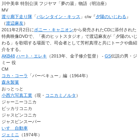
川中美幸 特別公演 フジヤマ「夢の湯」物語（明治座）
MV
渡り廊下走り隊
「
バレンタイン・キッス
」c/w『
夕陽のいじわる
』
（
渡辺麻友
）
2011年2月2日に
ポニー・キャニオン
から発売されたCDに添付された
特典映像DVDで、「夜のヒットスタジオ」で渡辺麻友が「夕陽のいじ
わる」を歌唱する場面で、司会者として芳村真理と共にトークや曲紹
介をする。
AKB48
ハート・エレキ
（2013年、金子修介監督） -
GS
伝説の男・ジ
ミー 役
CM
コカ・コーラ
「バーベキュー」編（1964年）
森永製菓
おっとっと
小西六写真工業
（現・
コニカミノルタ
）
ジャーニーコニカ
ピッカリコニカ
ジャスピンコニカ
ジャスピンスーパー
いすゞ自動車
ジェミニ
（1974年）