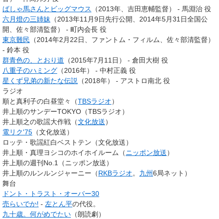
ばしゃ馬さんとビッグマウス
（2013年、吉田恵輔監督） - 馬淵治 役
六月燈の三姉妹
（2013年11月9日先行公開、2014年5月31日全国公
開、佐々部清監督） - 町内会長 役
東京難民
（2014年2月22日、ファントム・フィルム、佐々部清監督）
- 鈴本 役
群青色の、とおり道
（2015年7月11日） - 倉田大樹 役
八重子のハミング
（2016年） - 中村正義 役
星くず兄弟の新たな伝説
（2018年） - アストロ南北 役
ラジオ
順と真利子の白昼堂々（
TBSラジオ
）
井上順のサンデーTOKYO（TBSラジオ）
井上順之の歌謡大作戦（
文化放送
）
電リク'75
（文化放送）
ロッテ・歌謡紅白ベストテン（文化放送）
井上順・真理ヨシコのホイホイルーム（
ニッポン放送
）
井上順の週刊No.1（ニッポン放送）
井上順のルンルンジャーニー（
RKBラジオ
。
九州
6局ネット）
舞台
ドント・トラスト・オーバー30
売らいでか!
-
左とん平
の代役。
九十歳。何がめでたい
（朗読劇）