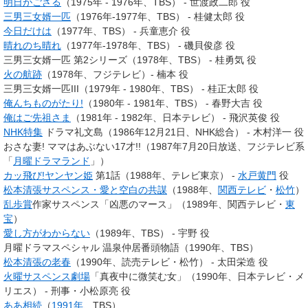
明日がござる
（1975年 - 1976年、TBS） - 世渡政二郎 役
三男三女婿一匹
（1976年-1977年、TBS） - 桂健太郎 役
今日だけは
（1977年、TBS） - 兵童恵介 役
晴れのち晴れ
（1977年-1978年、TBS） - 磯貝俊彦 役
三男三女婿一匹 第2シリーズ（1978年、TBS） - 桂勇気 役
火の航跡
（1978年、フジテレビ）- 楠本 役
三男三女婿一匹III（1979年 - 1980年、TBS） - 桂正太郎 役
俺んちものがたり!
（1980年 - 1981年、TBS） - 春野大吉 役
俺はご先祖さま
（1981年 - 1982年、日本テレビ） - 飛沢英俊 役
NHK特集
ドラマ礼文島（1986年12月21日、NHK総合） - 木村洋一 役
おさな妻! ママはあぶない17才!!（1987年7月20日放送、フジテレビ系
「
月曜ドラマランド
」）
カッ飛び!ヤンヤン姫
第1話（1988年、テレビ東京） -
水戸黄門
役
松本清張サスペンス・愛と空白の共謀
（1988年、
関西テレビ
・
松竹
）
乱歩賞
作家サスペンス「凶悪のマース」（1989年、関西テレビ・
東
宝
）
愛し方がわからない
（1989年、TBS） - 宇野 役
月曜ドラマスペシャル 温泉仲居番頭物語（1990年、TBS）
松本清張の老春
（1990年、読売テレビ・松竹） - 太田栄造 役
火曜サスペンス劇場
「真夜中に微笑む女」（1990年、日本テレビ・メ
リエス） - 刑事・小松原亮 役
ああ相続
（
1991年
、TBS）