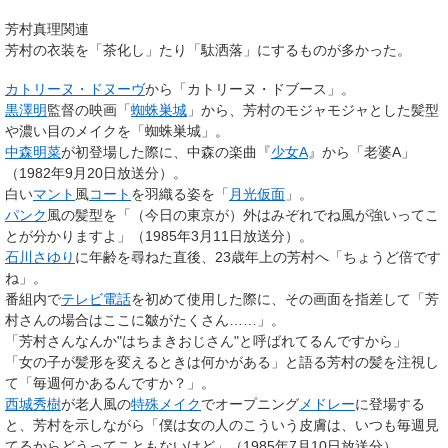
芳村真理関連
芳村の衣装を「茶化し」たり「駄洒落」にするものが多かった。
カトリーヌ・ドヌーヴ
から「カトリーヌ・ドブース」。
黒澤明
監督の映画「
蜘蛛巣城
」から、芳村のモジャモジャとした髪型
や濃い目のメイクを「蜘蛛巣城」。
中森明菜
が初登場した際に、中森の楽曲『
少女A
』から「老婆A」
（1982年9月20日放送分）。
白い
マント
風
コート
を羽織る姿を「
月光仮面
」。
パンク
風の髪型を「（今日の東京が）外はみぞれでね風が強いってこ
とが分かりますよ」（1985年3月11日放送分）。
石川さゆり
に年齢を尋ねた直後、23歳年上の芳村へ「ちょうど倍です
ね」。
番組内で
テレビ電話
を初めて使用した際に、その画面を指差して「芳
村さんの場合はここに皺がたくさん……」。
「芳村さんなんか"はちまきおじさん"と呼ばれてるんですから」
「女の子が髪形を変えるときは何かがある」と語る芳村の髪を注視し
て「毎週何かあるんですか？」。
西城秀樹
が老人風の
特殊メイク
でオープニング
メドレー
に登場する
と、芳村を示しながら「僕は女の人のこういう皮膚は、いつも毎週見
てるからどうってこともないけど」（1985年7月10日放送分）。