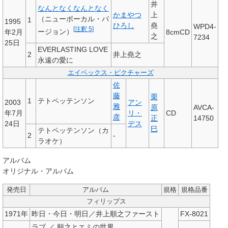
井
なんとなくなんとなく
かまやつ
上
（ニューボーカル・バ
1
1995
ひろし
堯
WPD4-
[
注釈 5
]
ージョン）
年2月
8cmCD
之
7234
25日
EVERLASTING LOVE
2
井上堯之
永遠の愛に
エイベックス・ピクチャーズ
佐
藤
栗
1
テトペッテンソン
2003
アン
雅
原
AVCA-
年7月
リ・
CD
彦
正
14750
24日
デス
巳
テトペッテンソン（カ
2
-
ラオケ）
アルバム
オリジナル・アルバム
発売日
アルバム
規格
規格品番
フィリップス
1971年
昨日・今日・明日／井上順之ファースト
FX-8021
ラブ ／ 順之とエミの世界