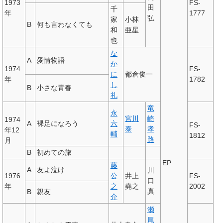
1973
FS-
田
千
年
1777
弘
家
小林
B
何も言わなくても
和
亜星
也
な
A
愛情物語
か
1974
FS-
に
都倉俊一
年
1782
し
B
小さな青春
礼
竜
永
宮川
崎
1974
A
裸足になろう
六
FS-
泰
孝
年12
輔
1812
路
月
B
初めての旅
EP
藤
A
友よ泣け
川
1976
公
井上
FS-
口
年
之
堯之
2002
真
B
親友
介
瀬
尾