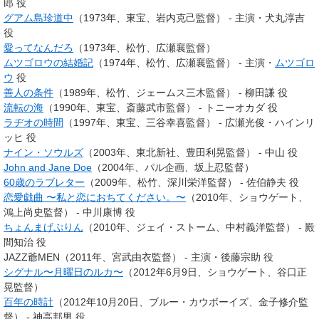
郎 役
グアム島珍道中
（1973年、東宝、岩内克己監督） - 主演・犬丸淳吉
役
愛ってなんだろ
（1973年、松竹、広瀬襄監督）
ムツゴロウの結婚記
（1974年、松竹、広瀬襄監督） - 主演・
ムツゴロ
ウ
役
善人の条件
（1989年、松竹、ジェームス三木監督） - 柳田謙 役
流転の海
（1990年、東宝、斎藤武市監督） - トニーオカダ 役
ラヂオの時間
（1997年、東宝、三谷幸喜監督） - 広瀬光俊・ハインリ
ッヒ 役
ナイン・ソウルズ
（2003年、東北新社、豊田利晃監督） - 中山 役
John and Jane Doe
（2004年、パル企画、坂上忍監督）
60歳のラブレター
（2009年、松竹、深川栄洋監督） - 佐伯静夫 役
恋愛戯曲 〜私と恋におちてください。〜
（2010年、ショウゲート、
鴻上尚史監督） - 中川康博 役
ちょんまげぷりん
（2010年、ジェイ・ストーム、中村義洋監督） - 殿
間知治 役
JAZZ爺MEN（2011年、宮武由衣監督） - 主演・後藤宗助 役
シグナル〜月曜日のルカ〜
（2012年6月9日、ショウゲート、谷口正
晃監督）
百年の時計
（2012年10月20日、ブルー・カウボーイズ、金子修介監
督） - 神高邦男 役