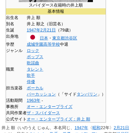
スパイダース在籍時の井上順
基本情報
出生名
井上 順
別名
井上 順之（旧芸名）
生誕
1947年
2月21日
（79歳）
出身地
日本
・
東京都
渋谷区
学歴
成城学園高等学校
中退
ジャンル
ロック
ポップス
歌謡曲
職業
タレント
歌手
俳優
担当楽器
ボーカル
パーカッション
（「サイド
タンバリン
」）
活動期間
1963年
-
事務所
オー・エンタープライズ
共同作業者
ザ・スパイダース
公式サイト
オー・エンタープライズ：井上 順
井上 順
（いのうえ じゅん、本名同じ、
1947年
〈
昭和
22年〉
2月21日