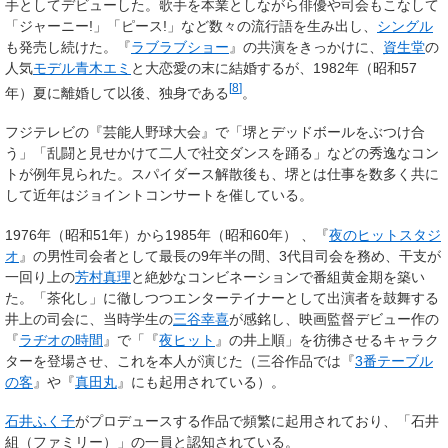
手としてデビューした。歌手を本業としながら俳優や司会もこなして
「
ジャーニー!
」「
ピース!
」など数々の流行語を生み出し、
シングル
も発売し続けた。『
ラブラブショー
』の共演をきっかけに、
資生堂
の
人気
モデル
青木エミ
と大恋愛の末に結婚するが、1982年（昭和57
[
8
]
年）夏に離婚して以後、独身である
。
フジテレビの『芸能人野球大会』で「堺とデッドボールをぶつけ合
う」「乱闘と見せかけて二人で社交ダンスを踊る」などの秀逸なコン
トが例年見られた。スパイダース解散後も、堺とは仕事を数多く共に
して近年はジョイントコンサートを催している。
1976年（昭和51年）から1985年（昭和60年） 、『
夜のヒットスタジ
オ
』の男性司会者として最長の9年半の間、3代目司会を務め、干支が
一回り上の
芳村真理
と絶妙なコンビネーションで番組黄金期を築い
た。「茶化し」に徹しつつエンターテイナーとして出演者を鼓舞する
井上の司会に、当時学生の
三谷幸喜
が感銘し、映画監督デビュー作の
『
ラヂオの時間
』で「『
夜ヒット
』の井上順」を彷彿させるキャラク
ターを登場させ、これを本人が演じた（三谷作品では『
3番テーブル
の客
』や『
真田丸
』にも起用されている）。
石井ふく子
がプロデュースする作品で頻繁に起用されており、「
石井
組（ファミリー）
」の一員と認知されている。