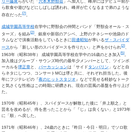
リー藤尾
らがいた「
六本木野獣会
」へ加入し、峰岸にはデビュー前か
ら飲食や遊びなどにしばしば誘われ、峰岸が亡くなるまで弟のような
[
7
]
存在だった
。
成城学園高等学校
在学中に野獣会の仲間とバンド「野獣会オール・ス
[
2
]
ターズ」を組み
、銀座や新宿のアシベ、上野のテネシーや池袋のド
ラムなどで演奏活動をしているときに
田邊昭知
が率いる
ザ・スパイダ
[
2
]
ース
から「新しい形のスパイダースを作りたい」と声をかけられ
、
[
5
]
1963年（昭和38年） 成城学園高等学校在学中の16歳のとき加入
。
加入後はグループ・サウンズ時代の最年少メンバーとして、ツインボ
ーカルを
堺正章
と、
パーカッション
は「サイド
タンバリン
」などと自
らネタにしつつ、コンサートMCは堺と共に、それぞれ担当した。後
年にフジテレビの『
夜のヒットスタジオ
』などで見せる軽妙なトーク
と気さくな性格はこの時期に研鑽され、現在の芸風の基盤を作り上げ
た。
1970年（昭和45年）、スパイダースが解散した後に「井上順之」と
芸名を改めるが、痔を患ったことから「『じ』は良くない」と1973年
に「順」へ戻した。
1971年（昭和46年）、24歳のときに『昨日・今日・明日』でソロ歌