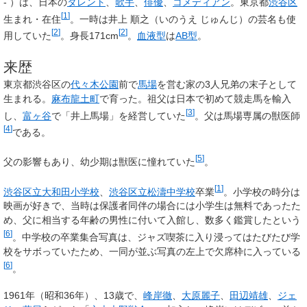
- ）は、日本の
タレント
、
歌手
、
俳優
、
コメディアン
。東京都
渋谷区
[
1
]
生まれ・在住
。一時は井上 順之（いのうえ じゅんじ）の芸名も使
[
2
]
[
2
]
用していた
。身長171cm
。
血液型
は
AB型
。
来歴
東京都渋谷区の
代々木公園
前で
馬場
を営む家の3人兄弟の末子として
生まれる。
麻布龍土町
で育った。祖父は日本で初めて競走馬を輸入
[
3
]
し、
富ヶ谷
で「井上馬場」を経営していた
。父は馬場専属の獣医師
[
4
]
である。
[
5
]
父の影響もあり、幼少期は獣医に憧れていた
。
[
1
]
渋谷区立大和田小学校
、
渋谷区立松濤中学校
卒業
。小学校の時分は
映画が好きで、当時は保護者同伴の場合には小学生は無料であったた
め、父に相当する年齢の男性に付いて入館し、数多く鑑賞したという
[
6
]
。中学校の卒業集合写真は、ジャズ喫茶に入り浸ってはたびたび学
校をサボっていたため、一同が並ぶ写真の左上で欠席枠に入っている
[
6
]
。
1961年（昭和36年）、13歳で、
峰岸徹
、
大原麗子
、
田辺靖雄
、
ジェ