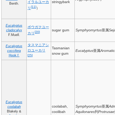
イラルユーカ
stringybark
Benth.
[
11
]
リ
）
Eucalyptus
ボウガクユー
sugar gum
Symphyomyrtus
亜属
Sej
cladocalyx
[
20
]
カリ
F.Muell.
タスマニアシ
Eucalyptus
Tasmanian
ロユーカリ
Eucalyptus
亜属
Aromatic
coccifera
snow gum
Hook.f.
[
25
]
Eucalyptus
coolabah,
Symphyomyrtus
亜属
Adn
coolabah
Blakely
&
coolibah
Aquilonares
列
Protrusae