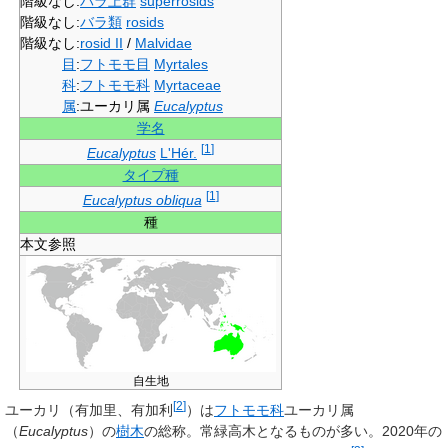
階級なし
:
バラ上群
superrosids
階級なし
:
バラ類
rosids
階級なし
:
rosid II
/
Malvidae
目
:
フトモモ目
Myrtales
科
:
フトモモ科
Myrtaceae
属
:
ユーカリ属
Eucalyptus
学名
[
1
]
Eucalyptus
L'Hér.
タイプ種
[
1
]
Eucalyptus obliqua
種
本文参照
自生地
[
2
]
ユーカリ
（有加里、有加利
）は
フトモモ科
ユーカリ属
（
Eucalyptus
）の
樹木
の総称。常緑高木となるものが多い。2020年の