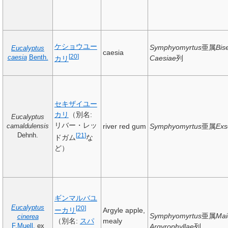
ケショウユー
Symphyomyrtus
亜属
Bis
Eucalyptus
caesia
[
20
]
caesia
Benth.
Caesiae
列
カリ
セキザイユー
カリ
（別名:
Eucalyptus
リバー・レッ
river red gum
Symphyomyrtus
亜属
Exs
camaldulensis
Dehnh.
[
21
]
ドガム
な
ど）
ギンマルバユ
Eucalyptus
[
20
]
ーカリ
Argyle apple,
Symphyomyrtus
亜属
Mai
cinerea
（別名:
スパ
mealy
F.Muell.
ex
Argyrophyllae
列