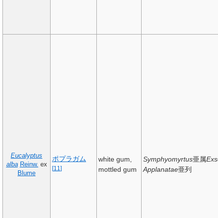
Eucalyptus
ポプラガム
white gum,
Symphyomyrtus
亜属
Exs
alba
Reinw.
ex
[
11
]
mottled gum
Applanatae
亜列
Blume