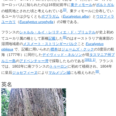
ヨーロッパ人に知られたのは16世紀前半に
東ティモール
が
ポルトガル
[
3
]
の植民地とされた頃と考えられている
。東ティモールに分布してい
るユーカリは少なくとも
ポプラガム
（
Eucalyptus alba
）と
ウロフィラ
ユーカリ
（
Eucalyptus urophylla
）の2種である。
フランスの
シャルル・ルイ・レリティエ・ド・ブリュテル
が史上初め
[
8
]
てユーカリ属の種として新種
記載
した
のはオーストラリア南東部の
湿潤地域産の
メスメート・ストリンギーバルク
こと
Eucalyptus
obliqua
で、記載に用いられた
標本
は
ジェームズ・クック
の3度目の航
海（1777年）に同行した
デイヴィッド・ネルソン
が現
タスマニア州
ブ
[
3
]
[
注 1
]
ルニー島
の
アドベンチャー湾
で採取したものである
。フランス
では、1802年に南フランスの
トゥーロン
に初めて植樹され、1804年
[
8
]
に皇后
ジョセフィーヌ
により
マルメゾン城
にも植えられた
。
英名