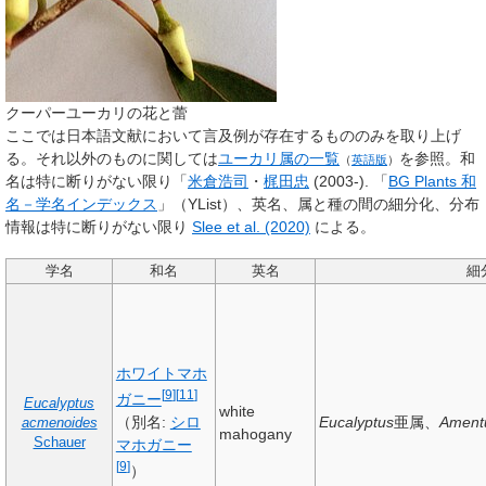
クーパーユーカリの花と蕾
ここでは日本語文献において言及例が存在するもののみを取り上げ
る。それ以外のものに関しては
ユーカリ属の一覧
を参照。和
（
英語版
）
名は特に断りがない限り「
米倉浩司
・
梶田忠
(2003-). 「
BG Plants 和
名－学名インデックス
」（YList）、英名、属と種の間の細分化、分布
情報は特に断りがない限り
Slee et al. (2020)
による。
学名
和名
英名
細
ホワイトマホ
[
9
]
[
11
]
ガニー
Eucalyptus
white
（別名:
シロ
Eucalyptus
亜属、
Amen
acmenoides
mahogany
Schauer
マホガニー
[
9
]
）