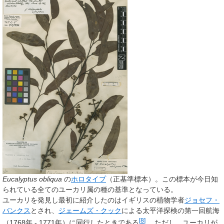
Eucalyptus obliqua
の
ホロタイプ
（正基準標本）。この標本が今日知
られている全てのユーカリ属の種の基準となっている。
ユーカリを発見し最初に紹介したのはイギリスの植物学者
ジョセフ・
バンクス
とされ、
ジェームズ・クック
による太平洋探検の第一回航海
[
8
]
（1768年 - 1771年）に同行したときである
。 ただし、ユーカリが