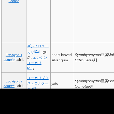
Jacobs
ギンイロユー
[
25
]
カリ
（別
heart-leaved
Symphyomyrtus
亜属
Mai
Eucalyptus
名:
エンシン
cordata
Labill.
silver gum
Orbiculares
列
ユーカリ
[
20
]
）
ユーカリプタ
Symphyomyrtus
亜属
Bis
Eucalyptus
ス・コルヌー
yate
cornuta
Labill.
Cornutae
列
[
26
]
タ
mountain