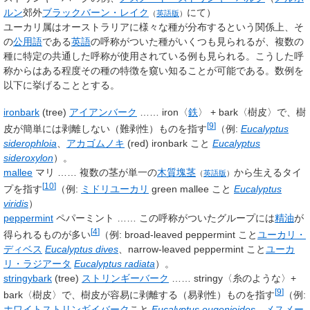
ルン
郊外
ブラックバーン・レイク
にて）
（
英語版
）
ユーカリ属はオーストラリアに様々な種が分布するという関係上、そ
の
公用語
である
英語
の呼称がついた種がいくつも見られるが、複数の
種に特定の共通した呼称が使用されている例も見られる。こうした呼
称からはある程度その種の特徴を窺い知ることが可能である。数例を
以下に挙げることとする。
ironbark
(tree)
アイアンバーク
…… iron〈
鉄
〉 + bark〈樹皮〉で、樹
[
9
]
皮が簡単には剥離しない（難剥性）ものを指す
（例:
Eucalyptus
siderophloia
、
アカゴムノキ
(red) ironbark こと
Eucalyptus
sideroxylon
）。
mallee
マリ
…… 複数の茎が単一の
木質塊茎
から生えるタイ
（
英語版
）
[
10
]
プを指す
（例:
ミドリユーカリ
green mallee こと
Eucalyptus
viridis
）
peppermint
ペパーミント
…… この呼称がついたグループには
精油
が
[
4
]
得られるものが多い
（例: broad-leaved peppermint こと
ユーカリ・
ディベス
Eucalyptus dives
、narrow-leaved peppermint こと
ユーカ
リ・ラジアータ
Eucalyptus radiata
）。
stringybark
(tree)
ストリンギーバーク
…… stringy〈糸のような〉+
[
9
]
bark〈樹皮〉で、樹皮が容易に剥離する（易剥性）ものを指す
（例:
ホワイトストリンギイバーク
こと
Eucalyptus eugenioides
、
メスメー