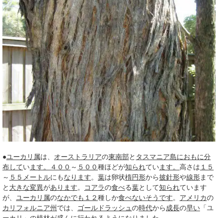
●
ユーカリ属
は、
オーストラリア
の
東南部
と
タスマニア島
におもに
分
布して
い
ます。
４００
～
５００
種ほどが
知られ
てい
ます。
高さは
１５
～
５５
メートル
にも
なります
。
葉
は卵状
楕円形
から
披針形
や
線形
まで
と
大きな
変異
が
あります
。
コアラ
の
食べ
る
葉
として
知られ
ています
が、
ユーカリ属
の
なかでも
１２
種しか
食べない
そうです
。
アメリカ
の
カリフォルニア州
では、
ゴールドラッシュ
の
時代
から
成長
の
早い
「ユ