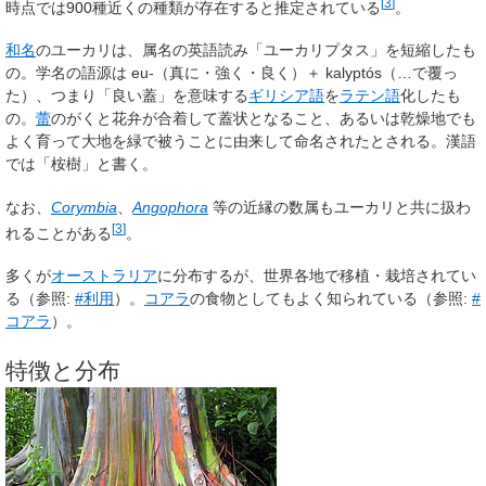
[
3
]
時点では900種近くの種類が存在すると推定されている
。
和名
のユーカリは、属名の英語読み「ユーカリプタス」を短縮したも
の。学名の語源は eu-（真に・強く・良く）＋ kalyptós（…で覆っ
た）、つまり「良い蓋」を意味する
ギリシア語
を
ラテン語
化したも
の。
蕾
のがくと花弁が合着して蓋状となること、あるいは乾燥地でも
よく育って大地を緑で被うことに由来して命名されたとされる。漢語
では「桉樹」と書く。
なお、
Corymbia
、
Angophora
等の近縁の数属もユーカリと共に扱わ
[
3
]
れることがある
。
多くが
オーストラリア
に分布するが、世界各地で移植・栽培されてい
る（参照:
#利用
）。
コアラ
の食物としてもよく知られている（参照:
#
コアラ
）。
特徴と分布