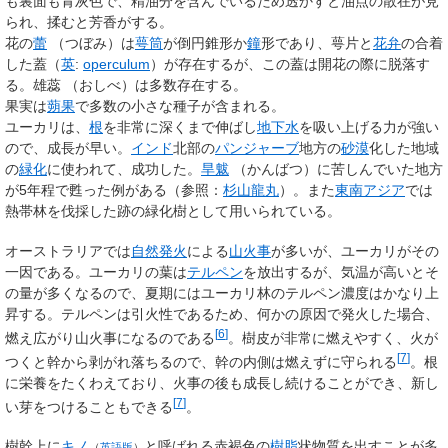
も裏面も青灰色で、精油分を含んでいるため透かすと油点の散在が見
られ、揉むと芳香がする。
花の
蕾
（
つぼみ
）
は
萼筒
が倒円錐形か
鐘
形であり、萼片と
花弁
の合着
した蓋（
英
:
operculum
）が存在するが、この蓋は開花の際に脱落す
る。
雄蕊
（
おしべ
）
は多数存在する。
果実は
蒴果
で多数の小さな種子が含まれる。
ユーカリは、
根
を非常に深くまで伸ばし
地下水
を吸い上げる力が強い
ので、成長が早い。
インド
北部の
パンジャーブ
地方の
砂漠
化した地域
の
緑化
に使われて、成功した。
旱魃
（
かんばつ
）
に苦しんでいた地方
が5年程で甦った例がある（参照：
杉山龍丸
）。また
東南アジア
では
熱帯林を伐採した跡の緑化樹として用いられている。
オーストラリアでは
自然発火
による
山火事
が多いが、ユーカリがその
一因である。ユーカリの葉は
テルペン
を放出するが、気温が高いとそ
の量が多くなるので、夏期にはユーカリ林のテルペン濃度はかなり上
昇する。テルペンは引火性であるため、何かの原因で発火した場合、
[
6
]
燃え広がり山火事になるのである
。樹皮が非常に燃えやすく、火が
[
7
]
つくと幹から剥がれ落ちるので、幹の内側は燃えずに守られる
。根
に栄養をたくわえており、火事の後も成長し続けることができ、新し
[
7
]
い芽をつけることもできる
。
樹幹上に
キノ
と呼ばれる赤褐色の
樹脂
状物質を出すことが多
（
英語版
）