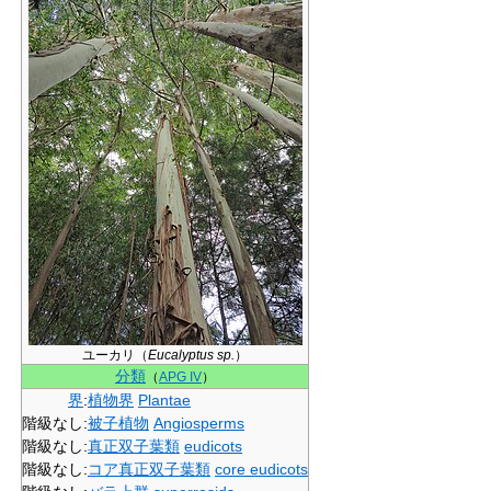
ユーカリ（
Eucalyptus sp.
）
分類
（
APG IV
）
界
:
植物界
Plantae
階級なし
:
被子植物
Angiosperms
階級なし
:
真正双子葉類
eudicots
階級なし
:
コア真正双子葉類
core eudicots