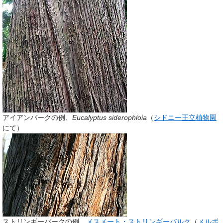
アイアンバークの例、
Eucalyptus siderophloia
（
シドニー王立植物園
にて）
ストリンギーバークの例、
メスメート・ストリンギーバルク
（
メルボ