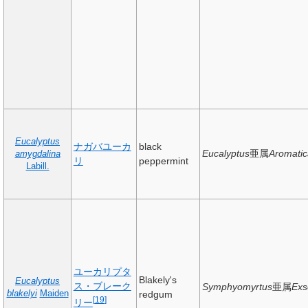
Eucalyptus
ナガバユーカ
black
Eucalyptus
亜属
Aromatic
amygdalina
リ
peppermint
Labill.
ユーカリプタ
Blakely's
Eucalyptus
ス・ブレーク
Symphyomyrtus
亜属
Exs
blakelyi
Maiden
redgum
[
19
]
リー