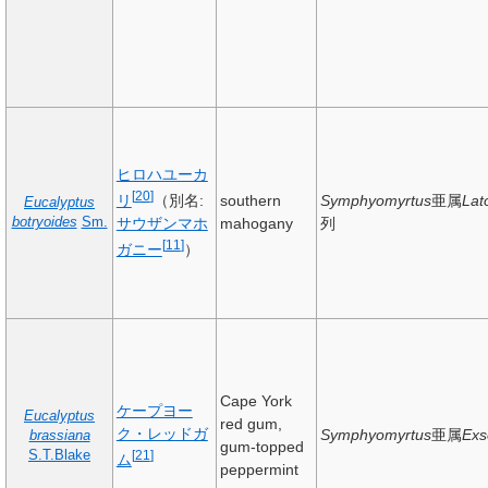
ヒロハユーカ
[
20
]
リ
（別名:
southern
Symphyomyrtus
亜属
Lat
Eucalyptus
botryoides
Sm.
サウザンマホ
mahogany
列
[
11
]
ガニー
）
Cape York
ケープヨー
Eucalyptus
red gum,
ク・レッドガ
Symphyomyrtus
亜属
Exs
brassiana
gum-topped
S.T.Blake
[
21
]
ム
peppermint