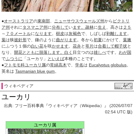
●
オーストラリア
の
東南部
、
ニューサウスウェールズ州
から
ビクトリ
ア州
それに
タスマニア州
に
分布して
い
ます。
疎林
に
生え
、高さは
２５
～
７０
メートル
に
なります
。
樹皮
は
灰褐色
で、しばしば
剥離します
。
葉
は狭
披針形
で、鎌のように
曲がります
。冬から
初夏
にかけて、
葉腋
にふつう１個の
白い花
を咲
かせます
。
花弁
と
萼片
は
合着して
帽子状
と
なり、
開花
とともに
脱落し
ます。
白く
目立つのは
雄しべ
です。
わが国
で
ふつうに
「ユーカリ」
といえば
本種のことです。
●
フトモモ科
ユーカリ属
の
常緑高木
で、
学名
は
Eucalyptus globulus
。
英名は
Tasmanian blue gum
。
ウィキペディア
ユーカリ
出典: フリー百科事典『ウィキペディア（Wikipedia）』 (2026/07/07
02:54 UTC 版)
ユーカリ属