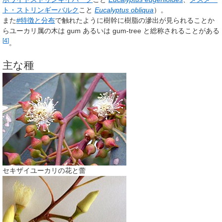
ト・ストリンギーバルク
こと
Eucalyptus obliqua
）。
また
#特徴と分布
で触れたように樹幹に樹脂の滲出が見られることか
らユーカリ属の木は gum あるいは gum-tree と総称されることがある
[
4
]
。
主な種
セキザイユーカリの花と蕾