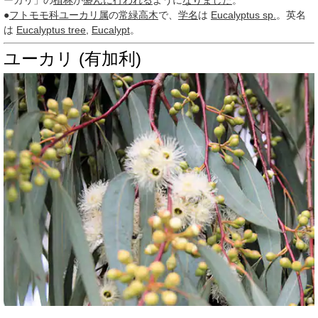
ーカリ」の
植林
が
盛んに
行われる
ように
なりました
。
●
フトモモ科
ユーカリ属
の
常緑高木
で、
学名
は
Eucalyptus sp.
。英名
は
Eucalyptus tree
,
Eucalypt
。
ユーカリ (有加利)