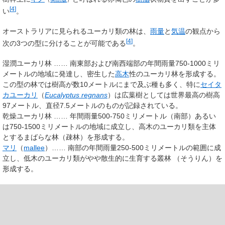
[
4
]
い
。
オーストラリアに見られるユーカリ類の林は、
雨量
と
気温
の観点から
[
4
]
次の3つの型に分けることが可能である
。
湿潤ユーカリ林 …… 南東部および南西端部の年間雨量750-1000ミリ
メートルの地域に発達し、密生した
高木
性のユーカリ林を形成する。
この型の林では樹高が数10メートルにまで及ぶ種も多く、特に
セイタ
カユーカリ
（
Eucalyptus regnans
）は広葉樹としては世界最高の樹高
97メートル、直径7.5メートルのものが記録されている。
乾燥ユーカリ林 …… 年間雨量500-750ミリメートル（南部）あるい
は750-1500ミリメートルの地域に成立し、高木のユーカリ類を主体
とするまばらな林（疎林）を形成する。
マリ
（
mallee
）…… 南部の年間雨量250-500ミリメートルの範囲に成
立し、低木のユーカリ類がやや散生的に生育する
叢林
（
そうりん
）
を
形成する。