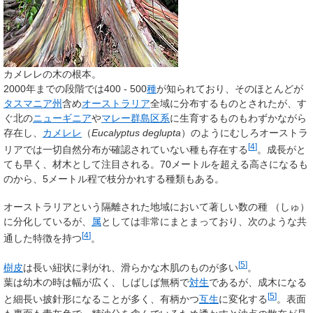
カメレレの木の根本。
2000年までの段階では400 - 500
種
が知られており、そのほとんどが
タスマニア州
含め
オーストラリア
全域に分布するものとされたが、す
ぐ北の
ニューギニア
や
マレー群島区系
に生育するものもわずかながら
存在し、
カメレレ
（
Eucalyptus deglupta
）のようにむしろオーストラ
[
4
]
リアでは一切自然分布が確認されていない種も存在する
。成長がと
ても早く、材木として注目される。70メートルを超える高さになるも
のから、5メートル程で枝分かれする種類もある。
オーストラリアという隔離された地域において著しい数の
種
（
しゅ
）
に分化しているが、
属
としては非常にまとまっており、次のような共
[
4
]
通した特徴を持つ
。
[
5
]
樹皮
は長い紐状に剥がれ、滑らかな木肌のものが多い
。
葉は幼木の時は幅が広く、しばしば無柄で
対生
であるが、成木になる
[
5
]
と細長い披針形になることが多く、有柄かつ
互生
に変化する
。表面