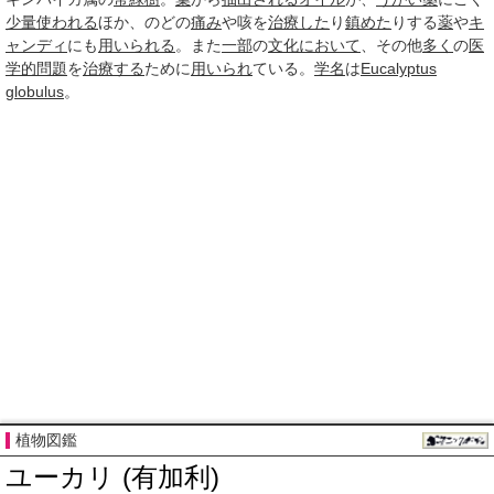
少量
使われる
ほか、のどの
痛み
や咳を
治療した
り
鎮めた
りする
薬
や
キ
ャンディ
にも
用いられる
。また
一部
の
文化において
、その他
多く
の
医
学的
問題
を
治療する
ために
用いられ
ている。
学名
は
Eucalyptus
globulus
。
植物図鑑
ユーカリ (有加利)