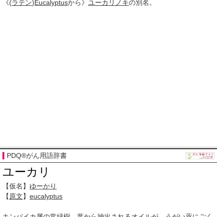
《(
ラテン
)
Eucalyptus
から》
ユーカリノキ
の別名。
PDQ®がん用語辞書
ユーカリ
【仮名】
ゆーかり
【
原文
】
eucalyptus
キンバイカ属の
常緑樹
。
葉
から
抽出される
オイル
が、
うがい薬
にごく