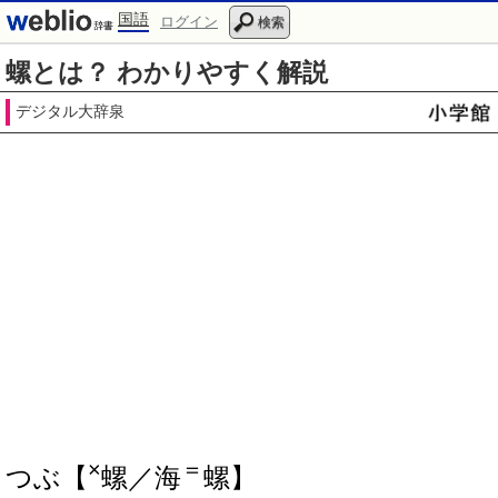
国語
ログイン
検索
螺とは？ わかりやすく解説
デジタル大辞泉
×
＝
つぶ【
螺／海
螺】