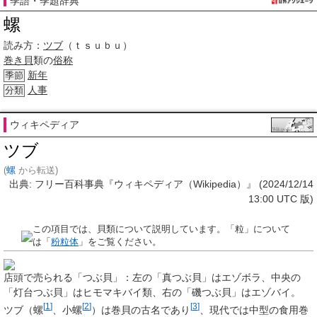
季語・季題辞典
螺
読み方：
ツブ
（ｔｓｕｂｕ）
巻き貝
類の
俗称
新年
季節
人事
分類
ウィキペディア
ツブ
(
螺
から転送)
出典: フリー百科事典『ウィキペディア（Wikipedia）』 (2024/12/14
13:00 UTC 版)
この項目では、貝類について説明しています。「粒」について
は「
粉粒体
」をご覧ください。
店頭で売られる「つぶ貝」
：左の「真つぶ貝」はエゾボラ、中央の
「灯台つぶ貝」はヒモマキバイ類、右の「磯つぶ貝」はエゾバイ。
[
1
]
[
2
]
[
3
]
ツブ
（螺
、小螺
）は巻貝の古名であり
、現代では中型の食用巻