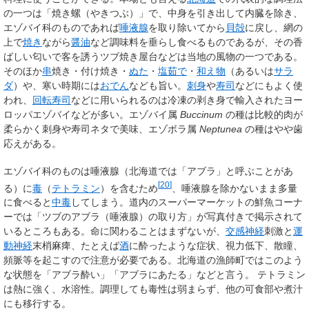
の一つは「焼き螺（やきつぶ）」で、中身を引き出して内臓を除き、
エゾバイ科のものであれば
唾液腺
を取り除いてから
貝殻
に戻し、網の
上で
焼き
ながら
醤油
など調味料を垂らし食べるものであるが、その香
ばしい匂いで客を誘うツブ焼き屋台などは当地の風物の一つである。
そのほか
串
焼き・付け焼き・
ぬた
・
塩茹で
・
和え物
（あるいは
サラ
ダ
）や、寒い時期には
おでん
なども旨い。
刺身
や
寿司
などにもよく使
われ、
回転寿司
などに用いられるのは冷凍の剥き身で輸入されたヨー
ロッパエゾバイなどが多い。エゾバイ属
Buccinum
の種は比較的肉が
柔らかく刺身や寿司ネタで美味、エゾボラ属
Neptunea
の種はやや歯
応えがある。
エゾバイ科のものは唾液腺（北海道では「アブラ」と呼ぶことがあ
[
20
]
る）に
毒
（
テトラミン
）を含むため
、唾液腺を除かないまま多量
に食べると
中毒
してしまう。道内のスーパーマーケットの鮮魚コーナ
ーでは「ツブのアブラ（唾液腺）の取り方」が写真付きで掲示されて
いるところもある。命に関わることはまずないが、
交感神経
刺激と
運
動神経
末梢麻痺、たとえば
酒
に酔ったような症状、視力低下、散瞳、
頻脈等を起こすので注意が必要である。北海道の漁師町ではこのよう
な状態を「アブラ酔い」「アブラにあたる」などと言う。 テトラミン
は熱に強く、水溶性。調理しても毒性は弱まらず、他の可食部や煮汁
にも移行する。