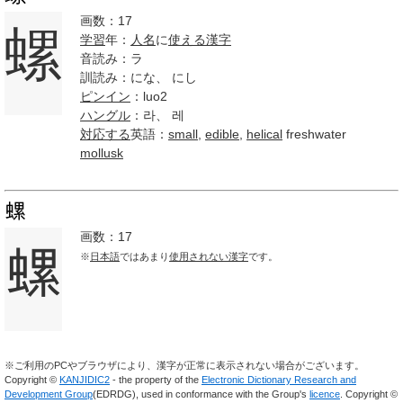
画数：17
螺
学習
年：
人名
に
使える
漢字
音読み：ラ
訓読み：にな、 にし
ピンイン
：luo2
ハングル
：라、 레
対応する
英語：
small
,
edible
,
helical
freshwater
mollusk
螺
画数：17
螺
※
日本語
ではあまり
使用されない
漢字
です。
※ご利用のPCやブラウザにより、漢字が正常に表示されない場合がございます。
Copyright ©
KANJIDIC2
- the property of the
Electronic Dictionary Research and
Development Group
(EDRDG), used in conformance with the Group's
licence
. Copyright ©