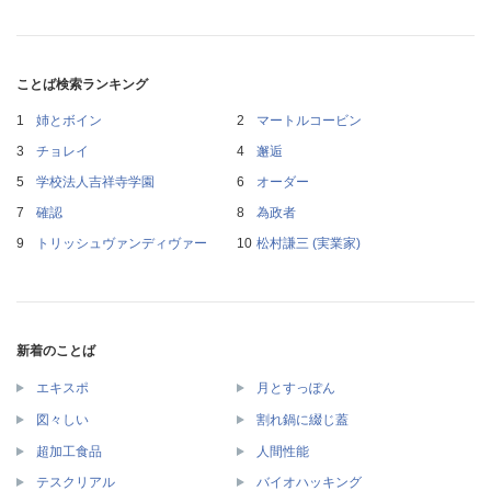
ことば検索ランキング
姉とボイン
マートルコービン
チョレイ
邂逅
学校法人吉祥寺学園
オーダー
確認
為政者
トリッシュヴァンディヴァー
松村謙三 (実業家)
新着のことば
エキスポ
月とすっぽん
図々しい
割れ鍋に綴じ蓋
超加工食品
人間性能
テスクリアル
バイオハッキング