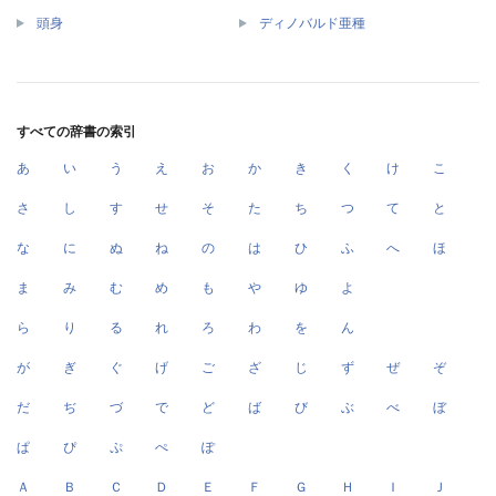
頭身
ディノバルド亜種
すべての辞書の索引
あ
い
う
え
お
か
き
く
け
こ
さ
し
す
せ
そ
た
ち
つ
て
と
な
に
ぬ
ね
の
は
ひ
ふ
へ
ほ
ま
み
む
め
も
や
ゆ
よ
ら
り
る
れ
ろ
わ
を
ん
が
ぎ
ぐ
げ
ご
ざ
じ
ず
ぜ
ぞ
だ
ぢ
づ
で
ど
ば
び
ぶ
べ
ぼ
ぱ
ぴ
ぷ
ぺ
ぽ
Ａ
Ｂ
Ｃ
Ｄ
Ｅ
Ｆ
Ｇ
Ｈ
Ｉ
Ｊ