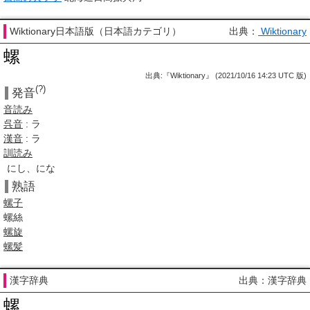
Wiktionary日本語版（日本語カテゴリ）
出典：
Wiktionary
螺
出典:『Wiktionary』 (2021/10/16 14:23 UTC 版)
(?)
発音
音読み
呉音
: ラ
漢音
: ラ
訓読み
にし、にな
熟語
螺子
螺絲
螺旋
螺髪
漢字辞典
出典：漢字辞典
螺