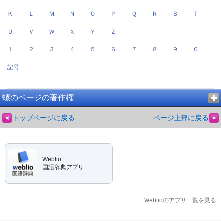
Ｋ
Ｌ
Ｍ
Ｎ
Ｏ
Ｐ
Ｑ
Ｒ
Ｓ
Ｔ
Ｕ
Ｖ
Ｗ
Ｘ
Ｙ
Ｚ
１
２
３
４
５
６
７
８
９
０
記号
螺のページの著作権
トップページに戻る
ページ上部に戻る
Weblio
国語辞典アプリ
Weblioのアプリ一覧を見る