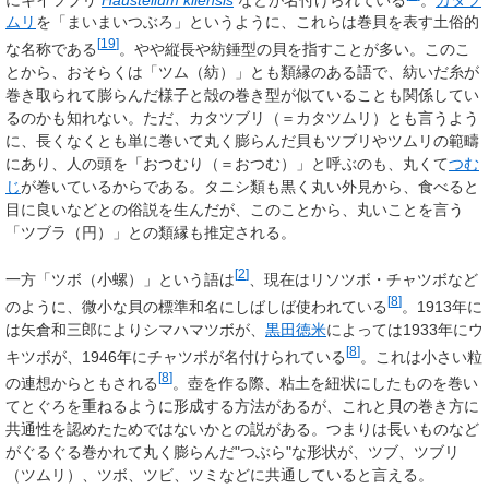
ムリ
を「まいまいつぶろ」というように、これらは巻貝を表す土俗的
[
19
]
な名称である
。やや縦長や紡錘型の貝を指すことが多い。このこ
とから、おそらくは「ツム（紡）」とも類縁のある語で、紡いだ糸が
巻き取られて膨らんだ様子と殻の巻き型が似ていることも関係してい
るのかも知れない。ただ、カタ
ツブリ
（＝カタツムリ）とも言うよう
に、長くなくとも単に巻いて丸く膨らんだ貝もツブリやツムリの範疇
にあり、人の頭を「おつむり（＝おつむ）」と呼ぶのも、丸くて
つむ
じ
が巻いているからである。タニシ類も黒く丸い外見から、食べると
目に良いなどとの俗説を生んだが、このことから、丸いことを言う
「ツブラ（円）」との類縁も推定される。
[
2
]
一方「ツボ（小螺）」という語は
、現在はリソツボ・チャツボなど
[
8
]
のように、微小な貝の標準和名にしばしば使われている
。1913年に
は矢倉和三郎によりシマハマツボが、
黒田徳米
によっては1933年にウ
[
8
]
キツボが、1946年にチャツボが名付けられている
。これは小さい粒
[
8
]
の連想からともされる
。壺を作る際、粘土を紐状にしたものを巻い
てとぐろを重ねるように形成する方法があるが、これと貝の巻き方に
共通性を認めたためではないかとの説がある。つまりは長いものなど
がぐるぐる巻かれて丸く膨らんだ"つぶら"な形状が、ツブ、ツブリ
（ツムリ）、ツボ、ツビ、ツミなどに共通していると言える。