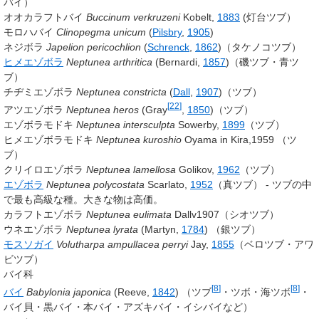
バイ）
オオカラフトバイ
Buccinum verkruzeni
Kobelt,
1883
(灯台ツブ）
モロハバイ
Clinopegma unicum
(
Pilsbry
,
1905
)
ネジボラ
Japelion pericochlion
(
Schrenck
,
1862
)
（タケノコツブ）
ヒメエゾボラ
Neptunea arthritica
(
Bernardi,
1857
)
（磯ツブ・青ツ
ブ）
チヂミエゾボラ
Neptunea constricta
(
Dall
,
1907
)
（ツブ）
[
22
]
アツエゾボラ
Neptunea heros
(
Gray
,
1850
)
（ツブ）
エゾボラモドキ
Neptunea intersculpta
Sowerby,
1899
（ツブ）
ヒメエゾボラモドキ
Neptunea kuroshio
Oyama
in
Kira,1959
（ツ
ブ）
クリイロエゾボラ
Neptunea lamellosa
Golikov,
1962
（ツブ）
エゾボラ
Neptunea polycostata
Scarlato,
1952
（真ツブ） - ツブの中
で最も高級な種。大きな物は高価。
カラフトエゾボラ
Neptunea eulimata
Dallv1907
（シオツブ）
ウネエゾボラ
Neptunea lyrata
(
Martyn,
1784
)
（銀ツブ）
モスソガイ
Volutharpa ampullacea perryi
Jay,
1855
（ベロツブ・アワ
ビツブ）
バイ科
[
8
]
[
8
]
バイ
Babylonia japonica
(
Reeve,
1842
)
（ツブ
・ツボ・海ツボ
・
バイ貝・黒バイ・本バイ・アズキバイ・イシバイなど）