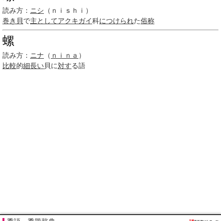
読み方：
ニシ
（ｎｉｓｈｉ）
巻き貝
で
主として
アクキガイ
科
につけられ
た
俗称
螺
読み方：
ニナ
（
ｎｉｎａ
）
比較
的
細長い
貝に
対す
る語