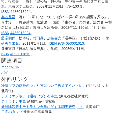
司、松浦啓一（編）『虫の名、貝の名、魚の名 ―和名にまつわる話
題』東海大学出版会、2002年11月20日、75–103頁。
ISBN
4486015924
。
奥谷喬司
（著）「2章 にな、つぶ、ばい ―貝の和名の語源を探る」。
青木淳一、奥谷喬司、松浦啓一（編）『虫の名、貝の名、魚の名 ―和
名にまつわる話題』東海大学出版会、2002年11月20日、49–74頁。
ISBN
4486015924
。
藤堂明保
、松本昭、
竹田晃
、
加納喜光
『漢字源』（改訂第5版）、
学
研教育出版
、2011年1月1日。
ISBN
9784053031013
。
前田富祺『日本語源大辞典』小学館、2005年4月1日。
ISBN
4095011815
。
関連項目
エゾバイ科
バイ
外部リンク
冷凍ツブの刺身のつくり方について教えてください。
(マリンネット
北海道)
チヂミエゾボラ（通称ツブ）有毒魚
(東京都福祉保健局)
テトラミン中毒
愛知県衛生研究所
巻貝唾液腺中テトラミン含量に関する調査研究
北海道庁
(
PDF
)
日高の真ツブ
北海道日高振興局