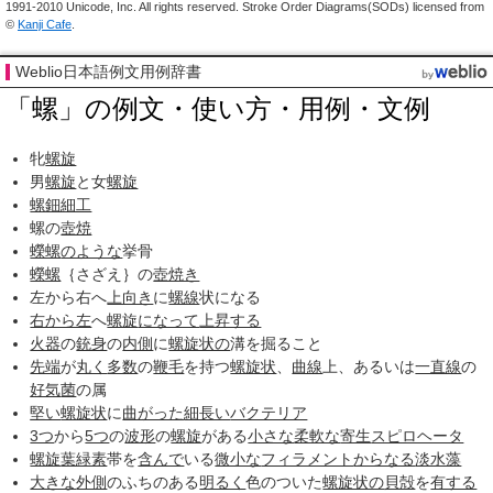
1991-2010 Unicode, Inc. All rights reserved. Stroke Order Diagrams(SODs) licensed from
©
Kanji Cafe
.
Weblio日本語例文用例辞書
「螺」の例文・使い方・用例・文例
牝
螺旋
男
螺旋
と女
螺旋
螺鈿細工
螺の
壺焼
蠑螺
のような
挙骨
蠑螺
｛さざえ｝の
壺焼き
左から右へ
上向き
に
螺線
状になる
右から左
へ
螺旋
になって
上昇する
火器
の
銃身
の
内側
に
螺旋状の
溝を掘ること
先端
が
丸く
多数
の
鞭毛
を持つ
螺旋状
、
曲線
上、あるいは
一直線
の
好気
菌
の属
堅い
螺旋状
に
曲がった
細長い
バクテリア
3つ
から
5つ
の
波形
の
螺旋
がある
小さな
柔軟な
寄生
スピロヘータ
螺旋
葉緑素
帯を
含んで
いる
微小な
フィラメント
からなる
淡水藻
大きな
外側
のふちのある
明るく
色のついた
螺旋状の
貝殻
を
有する