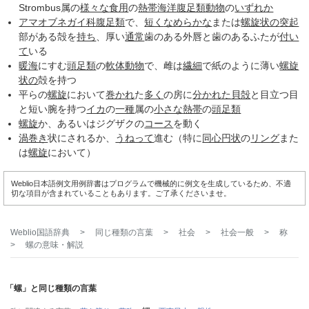
Strombus属の
様々な
食用
の
熱帯
海洋
腹足類
動物
の
いずれか
アマオブネガイ科
腹足類
で、
短く
なめらかな
または
螺旋状の
突起
部がある殻を
持ち
、厚い
通常
歯のある外唇と歯のあるふたが
付い
て
いる
暖海
にすむ
頭足類
の
軟体動物
で、雌は
繊細
で紙のように薄い
螺旋
状の
殻を持つ
平らの
螺旋
において
巻かれ
た
多く
の房に
分かれた
貝殻
と目立つ目
と短い腕を持つ
イカ
の
一種
属の
小さな
熱帯
の
頭足類
螺旋
か、あるいはジグザクの
コース
を動く
渦巻き
状にされるか、
うねって
進む（特に
同心円状
の
リング
また
は
螺旋
において）
Weblio日本語例文用例辞書はプログラムで機械的に例文を生成しているため、不適
切な項目が含まれていることもあります。ご了承くださいませ。
Weblio国語辞典
>
同じ種類の言葉
>
社会
>
社会一般
>
称
>
螺
の意味・解説
「螺」と同じ種類の言葉