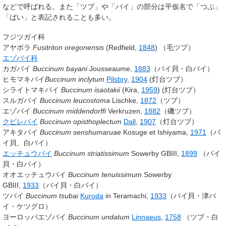
などで呼ばれる。また「ツブ」や「バイ」の部分は平仮名で「つぶ」
「ばい」と表記されることも多い。
フジツガイ科
アヤボラ
Fusitriton oregonensis
(
Redfield,
1848
)
（毛ツブ）
エゾバイ科
カガバイ
Buccinum bayani
Jousseaume,
1883
（バイ貝・白バイ）
ヒモマキバイ
Buccinum inclytum
Pilsbry
,
1904
(灯台ツブ）
シライトマキバイ
Buccinum isaotakii
(
Kira,
1959
)
(灯台ツブ）
スルガバイ
Buccinum leucostoma
Lischke,
1872
（ツブ）
エゾバイ
Buccinum middendorffi
Verkruzen,
1882
（磯ツブ）
クビレバイ
Buccinum opisthoplectum
Dall
,
1907
（灯台ツブ）
アキタバイ
Buccinum senshumaruae
Kosuge
et
Ishiyama,
1971
（バ
イ貝、白バイ）
エッチュウバイ
Buccinum striatissimum
Sowerby GBIII,
1899
（バイ
貝・白バイ）
オオエッチュウバイ
Buccinum tenuissimum
Sowerby
GBIII,
1933
（バイ貝・白バイ）
ツバイ
Buccinum tsubai
Kuroda
in
Teramachi,
1933
（バイ貝・津バ
イ・ケツグロ）
ヨーロッパエゾバイ
Buccinum undatum
Linnaeus
,
1758
（ツブ・白