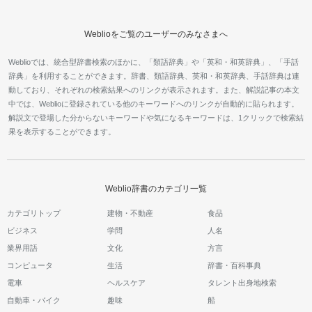
Weblioをご覧のユーザーのみなさまへ
Weblioでは、統合型辞書検索のほかに、「類語辞典」や「英和・和英辞典」、「手話
辞典」を利用することができます。辞書、類語辞典、英和・和英辞典、手話辞典は連
動しており、それぞれの検索結果へのリンクが表示されます。また、解説記事の本文
中では、Weblioに登録されている他のキーワードへのリンクが自動的に貼られます。
解説文で登場した分からないキーワードや気になるキーワードは、1クリックで検索結
果を表示することができます。
Weblio辞書のカテゴリ一覧
カテゴリトップ
建物・不動産
食品
ビジネス
学問
人名
業界用語
文化
方言
コンピュータ
生活
辞書・百科事典
電車
ヘルスケア
タレント出身地検索
自動車・バイク
趣味
船