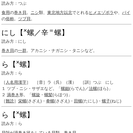
読み方：つぶ
食用
の
巻き貝
。
ニシ
類、
東北地方
以北
でとれる
ヒメエゾボラ
や、
バイ
の
俗称
。
ツブ貝
。
×
＝
にし【
螺／辛
螺】
読み方：にし
巻き貝
の
一群
。アカニシ・ナガニシ・タニシなど。
×
ら【
螺】
読み方：ら
［
人名用漢字
］ ［音］ラ（呉）（漢） ［訓］つぶ にし
１
ツブ・ニシ・サザエなど。「
螺鈿
(らでん)／
法螺
(ほら)」
２
渦巻き
形。「
螺旋
・
螺髪
(らほつ)」
［
難読
］
栄螺
(さざえ)・
拳螺
(さざえ)・
田螺
(たにし)・
螺子
(ねじ)
×
ら【
螺】
読み方：ら
貝殻
が
渦巻き
状をしている
貝類
。
巻き貝
。