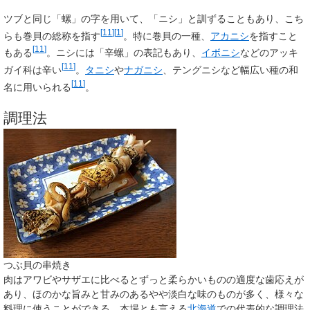
ツブと同じ「螺」の字を用いて、「ニシ」と訓ずることもあり、こち
[
11
]
[
1
]
らも巻貝の総称を指す
。特に巻貝の一種、
アカニシ
を指すこと
[
11
]
もある
。ニシには「辛螺」の表記もあり、
イボニシ
などのアッキ
[
11
]
ガイ科は辛い
。
タニシ
や
ナガニシ
、テングニシなど幅広い種の和
[
11
]
名に用いられる
。
調理法
つぶ貝の串焼き
肉はアワビやサザエに比べるとずっと柔らかいものの適度な歯応えが
あり、ほのかな旨みと甘みのあるやや淡白な味のものが多く、様々な
料理に使うことができる。本場とも言える
北海道
での代表的な調理法