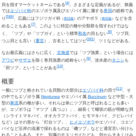
[
4
]
貝を指すマーケットネームである
。さまざまな定義があるが、狭義
では
エゾバイ科
のエゾボラ属及びエゾバイ属に属する
巻貝
の総称であ
[
5
]
[
6
]
り
、広義には
フジツガイ科
の
アヤボラ
などを含
（
英語版
）
（
英語版
）
[
7
]
めることもある
。このように特定の種や分類群を指すわけではな
[
8
]
く、「ツブ」や「ツブガイ」という標準
和名
の貝もない
。
ツブ貝
、
[
3
]
[
1
]
つぶ貝
とも言い（
重言
）、古名としてはツビ
、ツミなどがある。
なお最広義にはさらに広く、
北海道
では「ツブ漁業」という場合には
[
9
]
アワビ
や
サザエ
を除く巻貝漁業の総称をいう
。淡水産の
タニシ
も
[
10
]
「
田ツブ
」ということがある
。
概要
[
11
]
一般にツブと称されている貝類の大部分は
エゾバイ科
の貝で
、そ
の中でもエゾボラ属
Neptunea
やエゾバイ属
Buccinum
など中型－大
型の
寒流
系の種が多い。それらは単にツブ貝と呼ばれることも多い
が、エゾボラは「
マツブ
（真つぶ）」、細長くて螺状の筋が明瞭な貝
（シライトマキバイ、オオカラフトバイ、ヒモマキバイ、クビレバイ
など）はその形から「
灯台ツブ
」、
ヒメエゾボラ
やエゾバイ、コエゾ
バイなど沿岸の浅瀬で採れるものは「
磯ツブ
」などと適宜言い分けら
れることもある。また、別属のモスソガイなども、殻から大きくはみ