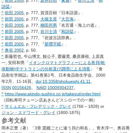
^
前田 2005
, p. 777,
新井白石
『
東雅
』・
谷川士清
『
和
訓栞
』.
^
前田 2005
, p. 777, 賀茂百樹『日本語源』.
^
前田 2005
, p. 777,
大槻文彦
『
大言海
』.
^
前田 2005
, p. 777,
柳田邦男
『名言通・海上の道』.
^
前田 2005
, p. 777,
谷川士清
『
和訓栞
』.
^
前田 2005
, p. 777, 『岩波古語辞典』.
^
前田 2005
, p. 777, 『
新撰字鏡
』.
^
奥谷 2002
, p. 50.
^
新藤哲也, 牛山博文, 観公子, 齋藤寛, 桑原康裕, 上原真
一, 安田和男「
イオンクロマトグラフィーによる巻貝(軟
体動物)中テトラミンの分析及び調理による消長
」『食
品衛生学雑誌』第41巻第1号、日本食品衛生学会、2000
年2月、11-16頁、
doi
:
10.3358/shokueishi.41.11
、
ISSN
00156426
、
NAID
10009304237
。
^
https://www.akindo-sushiro.co.jp/takeout/order.html
（回転寿司チェーン店あきんどスシローでの一例）
^
サミュエル・フレデリック・グレイ
(1766 – 1828) or
ジョン・エドワード・グレイ
(1800-1875)
参考文献
岡本正豊（著）「3章 図鑑ごとに違う貝の和名」。青木淳一、奥谷喬