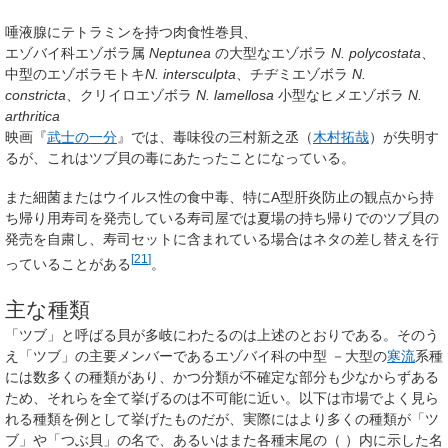
唾液腺にテトラミンを持つ肉食性巻貝、
エゾバイ科エゾボラ属
Neptunea
の大型なエゾボラ
N. polycostata
、
中型のエゾボラモトキ
N. intersculpta
、チヂミエゾボラ
N.
constricta
、クリイロエゾボラ
N. lamellosa
小型なヒメエゾボラ
N.
arthritica
映画『
武士の一分
』では、毒味役の三村新之丞（
木村拓哉
）が失明す
るが、これはツブ貝の毒にあたったことになっている。
また細菌またはウイルス性の食中毒、特にA型肝炎防止の観点から持
ち帰り用寿司を発売している寿司屋では夏場の持ち帰りでのツブ貝の
発売を自粛し、寿司セットに含まれている場合はネタの差し替えを行
[
21
]
っていることがある
。
主な種類
「ツブ」と呼ばる貝が多岐にわたるのは上述のとおりである。そのう
え「ツブ」の主要メンバーであるエゾバイ科の中型 －大型の
寒流
系種
には数多くの種類があり、かつ分類が不確定な部分も少なからずある
ため、それらを全て挙げるのは不可能に近い。以下は市場でよく見ら
れる種類を例として挙げたものだが、実際にはより多くの種類が「ツ
ブ」や「つぶ貝」の名で、あるいはまた各種末尾の（ ）内に示した名