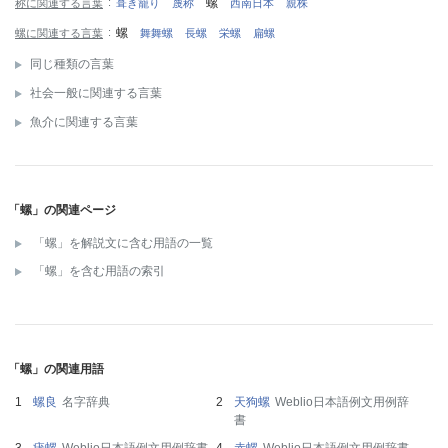
螺
称に関連する言葉
葺き籠り
蔑称
西南日本
親株
螺
螺に関連する言葉
舞舞螺
長螺
栄螺
扁螺
同じ種類の言葉
社会一般に関連する言葉
魚介に関連する言葉
「螺」の関連ページ
「螺」を解説文に含む用語の一覧
「螺」を含む用語の索引
「螺」の関連用語
螺良
名字辞典
天狗螺
Weblio日本語例文用例辞
書
疣螺
Weblio日本語例文用例辞書
赤螺
Weblio日本語例文用例辞書