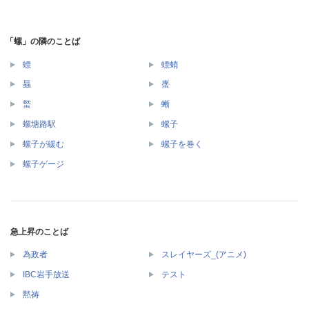
「螺」の隣のことば
螵
螵蛸
螶
螷
螸
螹
螺塘路駅
螺子
螺子が緩む
螺子を巻く
螺子ゲージ
急上昇のことば
為政者
スレイヤーズ_(アニメ)
IBC岩手放送
テスト
黙祷