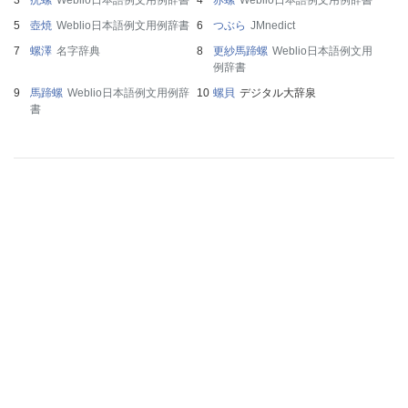
壺焼
Weblio日本語例文用例辞書
つぶら
JMnedict
螺澤
名字辞典
更紗馬蹄螺
Weblio日本語例文用
例辞書
馬蹄螺
Weblio日本語例文用例辞
螺貝
デジタル大辞泉
書