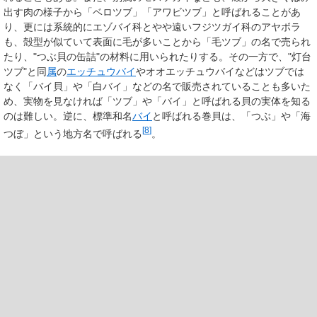
出す肉の様子から「
ベロツブ
」「
アワビツブ
」と呼ばれることがあ
り、更には系統的にエゾバイ科とやや遠いフジツガイ科のアヤボラ
も、殻型が似ていて表面に毛が多いことから「
毛ツブ
」の名で売られ
たり、"つぶ貝の缶詰"の材料に用いられたりする。その一方で、"灯台
ツブ"と同
属
の
エッチュウバイ
やオオエッチュウバイなどはツブでは
なく「
バイ貝
」や「
白バイ
」などの名で販売されていることも多いた
め、実物を見なければ「ツブ」や「バイ」と呼ばれる貝の実体を知る
のは難しい。逆に、標準和名
バイ
と呼ばれる巻貝は、「つぶ」や「海
[
8
]
つぼ」という地方名で呼ばれる
。