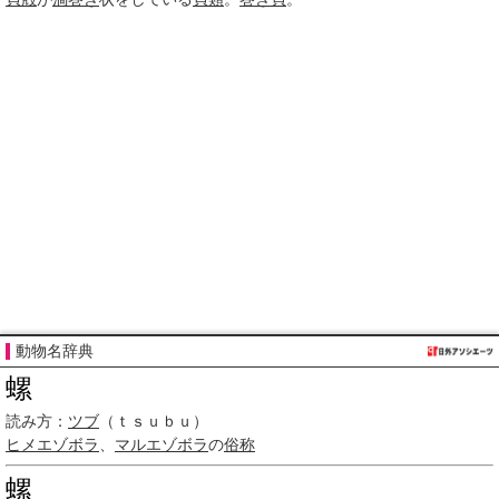
動物名辞典
螺
読み方：
ツブ
（ｔｓｕｂｕ）
ヒメエゾボラ
、
マルエゾボラ
の
俗称
螺