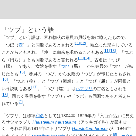
「ツブ」という語
「ツブ」という語は、容れ物状の巻貝の貝殻を壺に喩えたもので、
[
11
]
[
12
]
「つぼ（
壺
）」と同源であるとされる
。粒立った形をしている
[
11
]
[
13
]
ことからともされ、「粒」に由来を求めることもある
。「つぶ
[
11
]
[
14
]
ら（円ら）」とも同源であると言われる
。古名は「つび
（螺）」であり、女陰を指す「
つび
（𡱖）」から巻貝の「つび」が転
[
15
]
じたとも
、巻貝の「つび」から女陰の「つび」が転じたともされ
[
16
]
、「つぶ（粒）」と「つび（海螺）」と「つび（𡱖）」が同根と
[
17
]
いう説明もある
。「つび（螺）」は
ハマグリ
の古名ともされる
[
18
]
。同じく巻貝を指す「ツブリ」や「ツボ」も同源であると考えら
[
8
]
れている
。
「ツブリ」は標準
和名
としては1804年–1829年の『六百介品』に見え
るサツマツブリ
Haustellum haustellum
（アッキガイ科）が最も古
く、それに因み1914年にトサツブリ
Haustellum hirasei
が、1946年
[
8
]
にキイツブリ
Haustellum kiiensis
などが名付けられている
。
カタツ