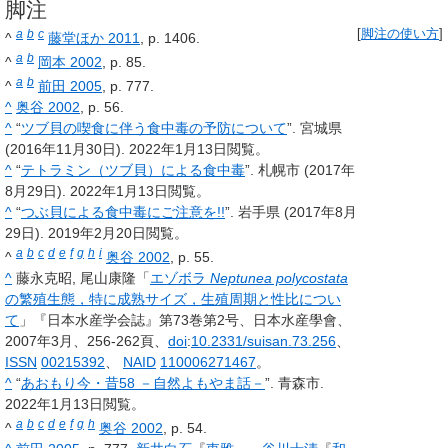
脚注
a
b
c
[
脚注の使い方
]
^
藤堂ほか 2011
, p. 1406.
a
b
^
岡本 2002
, p. 85.
a
b
^
前田 2005
, p. 777.
^
奥谷 2002
, p. 56.
^
“
ツブ貝の喫食に伴う食中毒の予防について
”. 宮城県
(2016年11月30日).
2022年1月13日
閲覧。
^
“
テトラミン（ツブ貝）による食中毒
”. 札幌市 (2017年
8月29日).
2022年1月13日
閲覧。
^
“
つぶ貝による食中毒にご注意を!!
”. 岩手県 (2017年8月
29日).
2019年2月20日
閲覧。
a
b
c
d
e
f
g
h
i
^
奥谷 2002
, p. 55.
^
藤永克昭, 尾山康隆「
エゾボラ
Neptunea polycostata
の繁殖生態，特に成熟サイズ，生殖周期と性比につい
て
」『日本水産学会誌』第73巻第2号、日本水産學會、
2007年3月、256-262頁、
doi
:
10.2331/suisan.73.256
、
ISSN
00215392
、
NAID
110006271467
。
^
“
あおもり今・昔58 －自然よもやま話－
”. 青森市.
2022年1月13日
閲覧。
a
b
c
d
e
f
g
h
^
奥谷 2002
, p. 54.