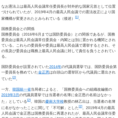
なお憲法上は最高人民会議常任委員長が対外的な国家元首として位置
づけられていたが、2019年4月の最高人民会議での憲法改正により国
[
1
]
家機構が変更されたとみられている（後述）
。
国務委員会との関係
国務委員会（2016年6月までは国防委員会）との関係であるが、国務
委員会は最高人民会議常任委員会・内閣とは別に置かれる機関とされ
ている。これらの委員長や委員は最高人民会議で選挙するとされ、そ
の長及び委員会は職務上最高人民会議に対して責任を負うとされてい
る。
国防委員会が設置されていた
2014年
の代議員選挙では、国防委員会第
一委員長を務めていた
金正恩
は白頭山の選挙区から代議員に選出され
[
2
]
ていた
。
一方、
韓国
統一省
当局者によると、「国務委員会への組織改編後の
2019年
3月
の代議員選挙では当選者の名簿に金正恩の名前はなかっ
[
2
]
た
」としている
。韓国の
慶南大学校
教授の林乙出は、当選者の名簿
[
2
]
に名がなかったことに関して「不可解」とした
。2019年4月の最高
人民会議で金正恩は国務委員長に再選されたが、最高人民会議常任委