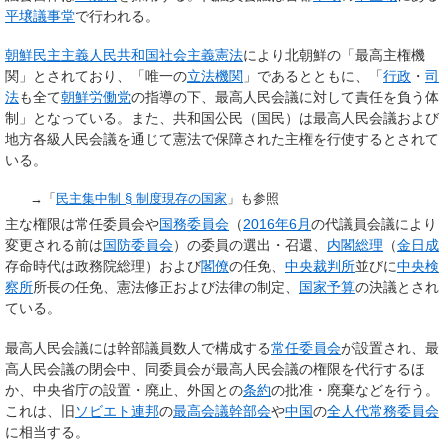
平壌議事堂
で行われる。
朝鮮民主主義人民共和国社会主義憲法
により北朝鮮の「最高主権機
関」とされており、「唯一の
立法機関
」であるとともに、「
行政
・
司
法
も全て
朝鮮労働党
の指導の下、最高人民会議に対して責任を負う体
制」となっている。また、共和国公民（国民）は最高人民会議および
地方各級人民会議を通じて憲法で保障された主権を行使するとされて
いる。
→「
民主集中制 §
制度現存の国家
」も参照
主な権限は常任委員会や
国務委員会
（
2016年
6月
の代議員会議により
変更される前は
国防委員会
）の委員の選出・召還、
内閣総理
（
金日成
存命時代は政務院総理）および
閣僚
の任免、
中央裁判所
並びに
中央検
察所
所長の任免、憲法修正および法律の制定、
国家予算
の決議とされ
ている。
最高人民会議には幹部議員数人で構成する
常任委員会
が設置され、最
高人民会議の閉会中、同委員会が最高人民会議の権限を代行するほ
か、中央省庁の設置・廃止、外国との
条約
の批准・廃棄などを行う。
これは、旧
ソビエト連邦
の
最高会議幹部会
や
中国
の
全人代常務委員会
に相当する。