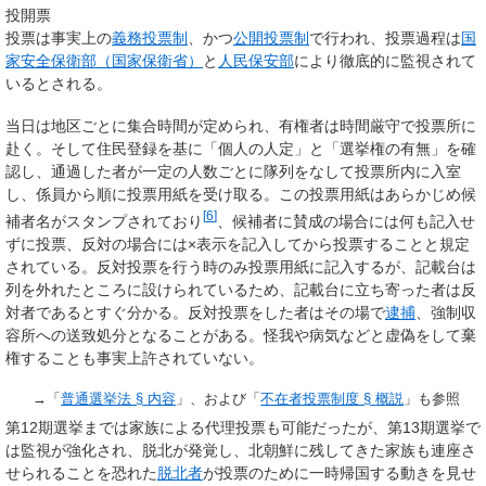
投開票
投票は事実上の
義務投票制
、かつ
公開投票制
で行われ、投票過程は
国
家安全保衛部（国家保衛省）
と
人民保安部
により徹底的に監視されて
いるとされる。
当日は地区ごとに集合時間が定められ、有権者は時間厳守で投票所に
赴く。そして住民登録を基に「個人の人定」と「選挙権の有無」を確
認し、通過した者が一定の人数ごとに隊列をなして投票所内に入室
し、係員から順に投票用紙を受け取る。この投票用紙はあらかじめ候
[
6
]
補者名がスタンプされており
、候補者に賛成の場合には何も記入せ
ずに投票、反対の場合には×表示を記入してから投票することと規定
されている。反対投票を行う時のみ投票用紙に記入するが、記載台は
列を外れたところに設けられているため、記載台に立ち寄った者は反
対者であるとすぐ分かる。反対投票をした者はその場で
逮捕
、強制収
容所への送致処分となることがある。怪我や病気などと虚偽をして棄
権することも事実上許されていない。
→「
普通選挙法 §
内容
」、および「
不在者投票制度 §
概説
」も参照
第12期選挙までは家族による代理投票も可能だったが、第13期選挙で
は監視が強化され、脱北が発覚し、北朝鮮に残してきた家族も連座さ
せられることを恐れた
脱北者
が投票のために一時帰国する動きを見せ