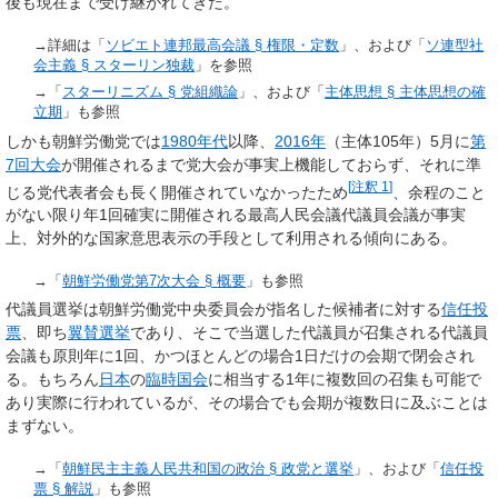
後も現在まで受け継がれてきた。
→詳細は「
ソビエト連邦最高会議 §
権限・定数
」、および「
ソ連型社
会主義 §
スターリン独裁
」を参照
→「
スターリニズム §
党組織論
」、および「
主体思想 §
主体思想の確
立期
」も参照
しかも朝鮮労働党では
1980年代
以降、
2016年
（主体105年）5月に
第
7回大会
が開催されるまで党大会が事実上機能しておらず、それに準
[
注釈 1
]
じる党代表者会も長く開催されていなかったため
、余程のこと
がない限り年1回確実に開催される最高人民会議代議員会議が事実
上、対外的な国家意思表示の手段として利用される傾向にある。
→「
朝鮮労働党第7次大会 §
概要
」も参照
代議員選挙は朝鮮労働党中央委員会が指名した候補者に対する
信任投
票
、即ち
翼賛選挙
であり、そこで当選した代議員が召集される代議員
会議も原則年に1回、かつほとんどの場合1日だけの会期で閉会され
る。もちろん
日本
の
臨時国会
に相当する1年に複数回の召集も可能で
あり実際に行われているが、その場合でも会期が複数日に及ぶことは
まずない。
→「
朝鮮民主主義人民共和国の政治 §
政党と選挙
」、および「
信任投
票 §
解説
」も参照