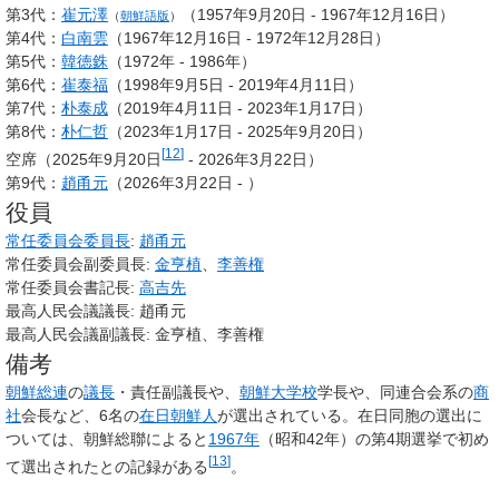
第3代：
崔元澤
（1957年9月20日 - 1967年12月16日）
（
朝鮮語版
）
第4代：
白南雲
（1967年12月16日 - 1972年12月28日）
第5代：
韓徳銖
（1972年 - 1986年）
第6代：
崔泰福
（1998年9月5日 - 2019年4月11日）
第7代：
朴泰成
（2019年4月11日 - 2023年1月17日）
第8代：
朴仁哲
（2023年1月17日 - 2025年9月20日）
[
12
]
空席（2025年9月20日
- 2026年3月22日）
第9代：
趙甬元
（2026年3月22日 - ）
役員
常任委員会委員長
:
趙甬元
常任委員会副委員長:
金亨植
、
李善権
常任委員会書記長:
高吉先
最高人民会議議長: 趙甬元
最高人民会議副議長: 金亨植、李善権
備考
朝鮮総連
の
議長
・責任副議長や、
朝鮮大学校
学長や、同連合会系の
商
社
会長など、6名の
在日朝鮮人
が選出されている。在日同胞の選出に
ついては、朝鮮総聯によると
1967年
（昭和42年）の第4期選挙で初め
[
13
]
て選出されたとの記録がある
。