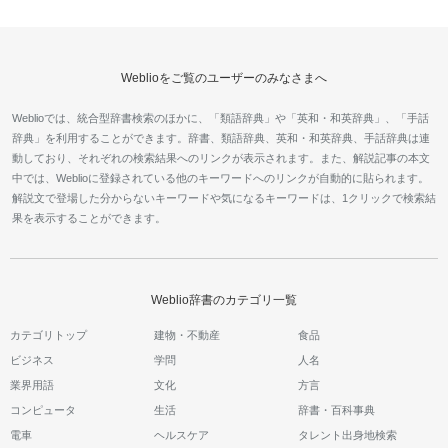
Weblioをご覧のユーザーのみなさまへ
Weblioでは、統合型辞書検索のほかに、「類語辞典」や「英和・和英辞典」、「手話
辞典」を利用することができます。辞書、類語辞典、英和・和英辞典、手話辞典は連
動しており、それぞれの検索結果へのリンクが表示されます。また、解説記事の本文
中では、Weblioに登録されている他のキーワードへのリンクが自動的に貼られます。
解説文で登場した分からないキーワードや気になるキーワードは、1クリックで検索結
果を表示することができます。
Weblio辞書のカテゴリ一覧
カテゴリトップ
建物・不動産
食品
ビジネス
学問
人名
業界用語
文化
方言
コンピュータ
生活
辞書・百科事典
電車
ヘルスケア
タレント出身地検索