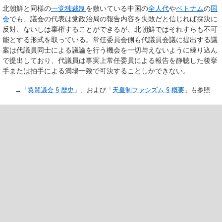
北朝鮮と同様の
一党独裁制
を敷いている中国の
全人代
や
ベトナム
の
国
会
でも、議会の代表は党政治局の報告内容を失敗だと信じれば採決に
反対、ないしは棄権することができるが、北朝鮮ではそれすらも不可
能とする形式を取っている。常任委員会側も代議員会議に提出する議
案は代議員同士による議論を行う機会を一切与えないように練り込ん
で提出しており、代議員は事実上常任委員による報告を静聴した後挙
手または拍手による満場一致で可決することしかできない。
→「
翼賛議会 §
歴史
」、および「
天皇制ファシズム §
概要
」も参照