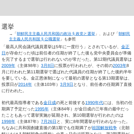
選挙
→「
朝鮮民主主義人民共和国の政治 §
政党と選挙
」、および「
朝鮮民
主主義人民共和国 §
公職選挙
」も参照
「
最高人民会議代議員選挙は5年に一度行う
」とされているが、
金正
日
が存命だった頃は前任者の任期が終了した後も党中央委員会が準備
を完了するまで選挙は行われないのが常だった
。第12期代議員選挙は
2009年
（主体98年）
3月8日
に投票が行われたが、その前の
2003年
8
月に行われた第11期選挙で選ばれた代議員の任期が終了した後約半年
を要している。
金正恩体制になって最初の選挙となる第13期選挙は
、
投票日が
2014年
（主体103年）
3月9日
となり、
前任者の任期満了直後
に行われた
。
初代最高指導者である
金日成
の死と前後する
1990年代
には、当初の任
期満了予定だった
1995年
（主体84年）が金日成の三年喪の最中だっ
たこともあって選挙実施が延期され、第10期選挙が行われたのは
1998年
（主体87年）
7月26日
と、実に8年間選挙が行われなかった。
ちなみに共和国創建直後の第1期でも任期満了が
祖国解放戦争
（北朝
鮮における朝鮮戦争の呼称）の真っ只中で延期となり、第2期選挙が