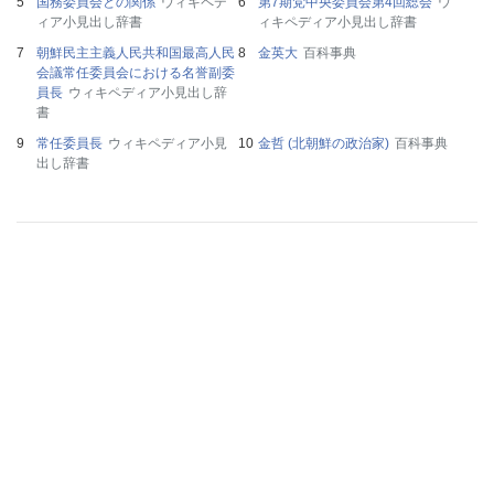
国務委員会との関係
ウィキペデ
第7期党中央委員会第4回総会
ウ
ィア小見出し辞書
ィキペディア小見出し辞書
朝鮮民主主義人民共和国最高人民
金英大
百科事典
会議常任委員会における名誉副委
員長
ウィキペディア小見出し辞
書
常任委員長
ウィキペディア小見
金哲 (北朝鮮の政治家)
百科事典
出し辞書