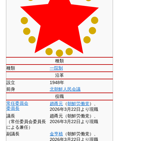
種類
種類
一院制
沿革
設立
1948年
前身
北朝鮮人民会議
役職
常任委員会
趙甬元
（
朝鮮労働党
）、
委員長
2026年3月22日より現職
議長
趙甬元（朝鮮労働党）、
（常任委員会委員長
2026年3月22日より現職
による兼任）
副議長
金亨植
（朝鮮労働党）、
2026年3月22日より現職