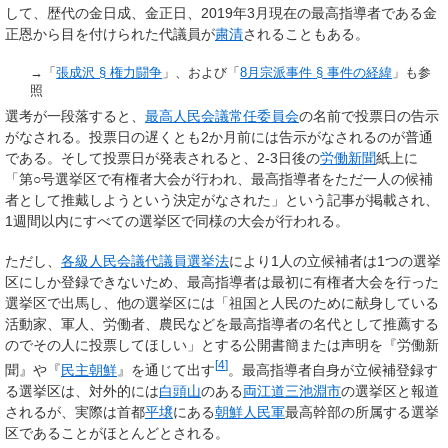
して
、歴代の金日成、金正日、2019年3月現在の
最高指導者である金
正恩から目を付けられた代議員が
粛清
される
こともある。
→「
張成沢 §
権力闘争
」、および「
8月宗派事件 §
事件の経緯
」も参
照
選考が一段落すると、
最高人民会議常任委員会
の名前で投票日の告示
がなされる。投票日の遅くとも2か月前には告示がなされるのが普通
である。そして投票日が発表されると、2-3日後の
労働新聞
紙上に
「第○号選挙区で有権者大会が行われ、最高指導者をただ一人の候補
者として推戴しようという決定がなされた」という記事が掲載され、
1週間以内にすべての選挙区で同様の大会が行われる。
ただし、
各級人民会議代議員選挙法
により1人の立候補者は1つの選挙
区にしか登録できないため、最高指導者は最初に有権者大会を行った
選挙区で出馬し、他の選挙区には
「祖国と人民のために献身している
活動家、軍人、労働者、農民などを最高指導者の名代として推薦する
のでその人に投票してほしい」
とする公開書簡または声明を『労働新
[
4
]
聞』や『
民主朝鮮
』を通じて出す
。最高指導者自身が立候補登録す
る選挙区は、対外的には
白頭山
のある
両江道
三池淵市
の選挙区と報道
されるが、実際は首都
平壌
にある
朝鮮人民軍
最高幹部の所属する選挙
区であることがほとんどとされる。