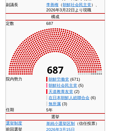
副議長
李善権
（
朝鮮社会民主党
）、
2026年3月22日より現職
構成
定数
687
院内勢力
朝鮮労働党
(671)
朝鮮社会民主党
(5)
天道教青友党
(2)
在日本朝鮮人総聯合会
(6)
無所属
(3)
任期
5年
選挙
選挙制度
単純小選挙区制
（信任投票）
前回選挙
2026年3月15日