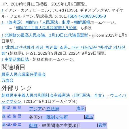
HP、2014年3月11日掲載、2015年1月6日閲覧。
↑
イアン・カステロ＝コルテス, ed
(1996).
ギネスブック'97
.
マイケ
ル・フェルドマン.
騎虎書房.
p.
301.
ISBN
4-88693-605-9
↑
〈論考⑤〉 朝鮮の「人民憲法」制度
-
朝鮮新報
ホームページ。
→「
朝鮮民主主義人民共和国憲法 §
沿革
」も参照
↑
北朝鮮の最高人民会議、3月10日に代議員選挙
- jiji.com 2019年1月9
日更新。
↑
“北최고인민회의 의장 '박인철' 소환…대신 대남일꾼 '맹경일' 의사진
행”
(朝鮮語). 뉴스1. 2025年9月28日
. 2025年9月29日閲覧
.
↑
主要活動日誌
- 朝鮮総聯ホームページ。
関連項目
最高人民会議常任委員会
万寿台
外部リンク
朝鮮民主主義人民共和国社会主義憲法（現行憲法、全文）
-
ウェイバ
ックマシン
（2015年5月1日アーカイブ分）
表
話
編
歴
[
表示
]
アジア
の
立法府
表
話
編
歴
[
表示
]
各国の
一院制
立法府
表
話
編
歴
[
表示
]
朝鮮
・韓国関連の主要項目