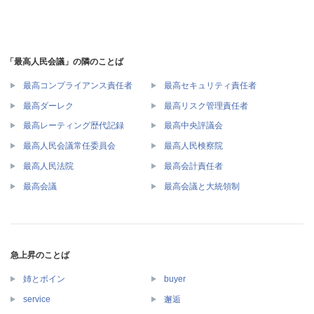
「最高人民会議」の隣のことば
最高コンプライアンス責任者
最高セキュリティ責任者
最高ダーレク
最高リスク管理責任者
最高レーティング歴代記録
最高中央評議会
最高人民会議常任委員会
最高人民検察院
最高人民法院
最高会計責任者
最高会議
最高会議と大統領制
急上昇のことば
姉とボイン
buyer
service
邂逅