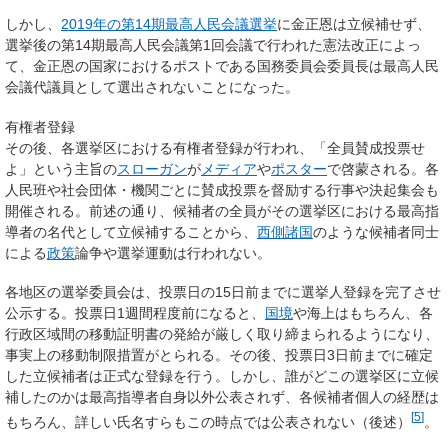
しかし、
2019年の第14期最高人民会議選挙
に金正恩は立候補せず、
選挙後の第14期最高人民会議第1回会議で行われた憲法改正によっ
て、金正恩の国家におけるポストである国務委員会委員長は最高人民
会議代議員として選出されないことになった。
有権者登録
その後、各選挙区における有権者登録が行われ、
「全員賛成投票せ
よ」
という主旨の
スローガン
が
メディア
や
ポスター
で啓蒙される。各
人民班や社会団体・機関ごとに賛成投票を督励する行事や決起集会も
開催される。前述の通り、候補者の全員がその選挙区における
最高指
導者の名代
として立候補することから、
西側諸国
のような候補者同士
による
政策
論争や選挙運動は行われない。
各地区の選挙委員会は、投票日の15日前までに選挙人登録を完了させ
公示する。投票日1週間程度前になると、
国境
や海上はもちろん、各
行政区域間の移動証明書の発給が厳しく取り締まられるようになり、
事実上の移動制限措置がとられる。その後、投票日3日前までに確定
した立候補者は正式な登録を行う。しかし、誰がどこの選挙区に立候
補したのかは最高指導者自身以外公表されず、各候補者個人の経歴は
[
5
]
もちろん、詳しい氏名すらもこの時点では公表されない（後述）
。