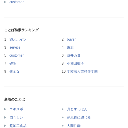
customer
ことば検索ランキング
姉とボイン
buyer
service
邂逅
customer
浅井カヨ
確認
小和田敏子
健全な
学校法人吉祥寺学園
新着のことば
エキスポ
月とすっぽん
図々しい
割れ鍋に綴じ蓋
超加工食品
人間性能