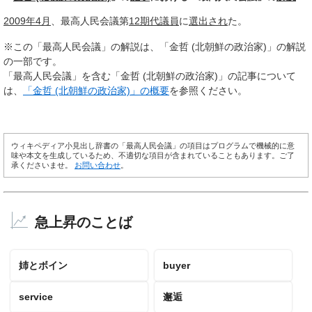
2009年4月
、最高人民会議第
12期
代議員
に
選出され
た。
※この「最高人民会議」の解説は、「金哲 (北朝鮮の政治家)」の解説
の一部です。
「最高人民会議」を含む「金哲 (北朝鮮の政治家)」の記事について
は、
「金哲 (北朝鮮の政治家)」の概要
を参照ください。
ウィキペディア小見出し辞書の「最高人民会議」の項目はプログラムで機械的に意
味や本文を生成しているため、不適切な項目が含まれていることもあります。ご了
承くださいませ。
お問い合わせ
。
急上昇のことば
姉とボイン
buyer
service
邂逅