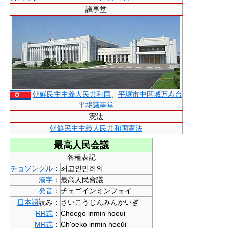
議事堂
朝鮮民主主義人民共和国
、
平壌市
中区域
万寿台
平壌議事堂
憲法
朝鮮民主主義人民共和国憲法
最高人民会議
各種表記
チョソングル
：
최고인민회의
漢字
：
最高人民會議
発音
：
チェゴインミンフェイ
日本語
読み：
さいこうじんみんかいぎ
RR式
：
Choego inmin hoeui
MR式
：
Ch'oeko inmin hoeŭi