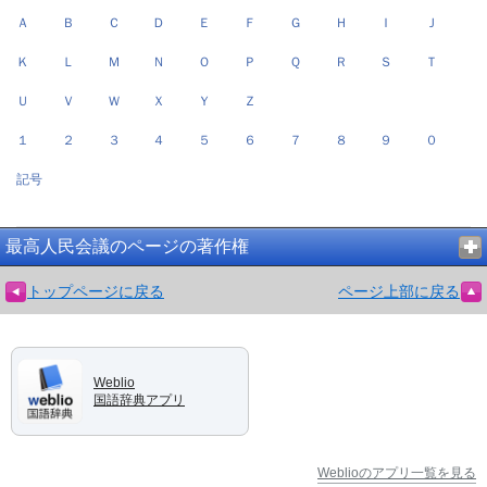
Ａ
Ｂ
Ｃ
Ｄ
Ｅ
Ｆ
Ｇ
Ｈ
Ｉ
Ｊ
Ｋ
Ｌ
Ｍ
Ｎ
Ｏ
Ｐ
Ｑ
Ｒ
Ｓ
Ｔ
Ｕ
Ｖ
Ｗ
Ｘ
Ｙ
Ｚ
１
２
３
４
５
６
７
８
９
０
記号
最高人民会議のページの著作権
トップページに戻る
ページ上部に戻る
Weblio
国語辞典アプリ
Weblioのアプリ一覧を見る