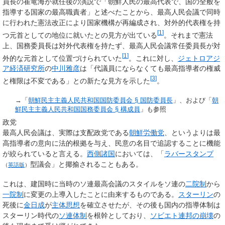
員長の崔竜海が就任後の演説で「朝鮮人民の最高代表で、国の全般を
指導する国家の最高職責者」と述べたことから、最高人民会議で同時
に行われた憲法改正により国家機構が再編成され、対外的代表権を持
[
1
]
つ元首としての地位に就いたとの見方が出ている
。それまで憲法
上、国務委員長は対外代表権を持たず、最高人民会議常任委員長が対
[
1
]
外的な元首として位置づけられていた
。これに対し、
ジェトロ
アジ
ア経済研究所
の
中川雅彦
は
「代議員にならなくても最高指導者の権威
[
3
]
と権限は不変である」
との新たな見方を示した
。
→「
朝鮮民主主義人民共和国国防委員会 §
国防委員長
」、および「
朝
鮮民主主義人民共和国国務委員会 §
構成員
」も参照
政党
最高人民会議は、実際は支配政党である
朝鮮労働党
、というよりは最
高指導者の意向に法的根拠を与え、民意の名目で追認することに機能
が絞られていると言える。
西側諸国
においては、「
ラバースタンプ
型議会」と揶揄されることもある。
（
英語版
）
これは、建国時に当時のソ連最高会議のスタイルをソ連の
二院制
から
一院制
に変更の上導入したことに由来するものである。
スターリン
の
死後に
金日成
が
主体思想
を確立させたが、その後も国内の指導体制は
スターリン時代の
ソ連体制
を根幹としており、
ソビエト連邦の崩壊
の