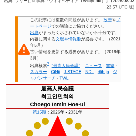
出典: フリー百科事典『ウィキペディア（Wikipedia）』 (2026/08/03
23:57 UTC 版)
この記事には
複数の問題があります
。
改善
や
ノ
ートページ
での議論にご協力ください。
出典
がまったく示されていないか不十分です。
内容に関する
文献や情報源
が必要です。
（
2021
年5月
）
古い情報を
更新
する必要があります。
（
2019年
3月
）
?
出典検索
:
"最高人民会議"
–
ニュース
·
書籍
·
スカラー
·
CiNii
·
J-STAGE
·
NDL
·
dlib.jp
·
ジ
ャパンサーチ
·
TWL
最高人民会議
최고인민회의
Choego Inmin Hoe-ui
第15期
：2026年 - 2031年