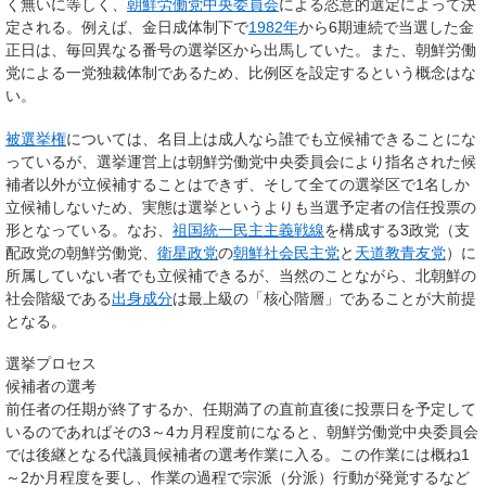
く無いに等しく、
朝鮮労働党中央委員会
による恣意的選定によって決
定される。例えば、金日成体制下で
1982年
から6期連続で当選した金
正日は、毎回異なる番号の選挙区から出馬していた
。また、朝鮮労働
党による一党独裁体制であるため、比例区を設定するという概念はな
い。
被選挙権
については、名目上は成人なら誰でも立候補できることにな
っているが、選挙運営上は朝鮮労働党中央委員会により指名された候
補者以外が立候補することはできず、そして全ての選挙区で1名しか
立候補しないため、実態は
選挙というよりも当選予定者の信任投票
の
形となっている。なお、
祖国統一民主主義戦線
を構成する3政党（支
配政党の朝鮮労働党、
衛星政党
の
朝鮮社会民主党
と
天道教青友党
）に
所属していない者でも立候補できるが、当然のことながら、北朝鮮の
社会階級である
出身成分
は最上級の「
核心階層
」
であることが大前提
となる。
選挙プロセス
候補者の選考
前任者の任期が終了するか、任期満了の直前直後に投票日を予定して
いるのであればその3～4カ月程度前になると、朝鮮労働党中央委員会
では後継となる代議員候補者の選考作業に入る。この作業には概ね1
～2か月程度を要し、
作業の過程で宗派（分派）行動が発覚するなど