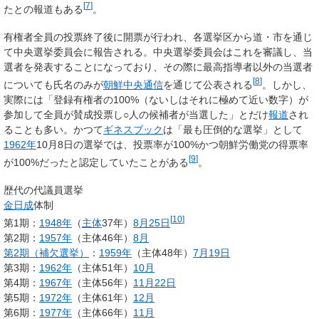
[
7
]
たとの報道もある
。
有権者全員の投票終了後に開票が行われ、各選挙区から道・市を通じ
て中央選挙委員会に報告される。中央選挙委員会はこれを審議し、当
選者を発表することになっており、その際に最高指導者以外の当選者
[
8
]
についても氏名のみが
朝鮮中央通信
を通じて公表される
。しかし、
実際には
「登録有権者の100%（ないしはそれに極めて近い数字）が
参加して全員が賛成投票し○人の候補者が当選した」
とだけ
報道
され
ることも多い。かつて
ギネスブック
は「最も圧倒的な選挙」として
1962年
10月8日の選挙では、投票率が100%かつ朝鮮労働党の得票率
[
9
]
が100%だったと認定していたことがある
。
歴代の代議員選挙
金日成
体制
[
10
]
第1期：
1948年
（
主体
37年）
8月25日
第2期：
1957年
（主体46年）
8月
第2期（補欠選挙）
：
1959年
（主体48年）
7月19日
第3期：
1962年
（主体51年）
10月
第4期：
1967年
（主体56年）
11月22日
第5期：
1972年
（主体61年）
12月
第6期：
1977年
（主体66年）
11月