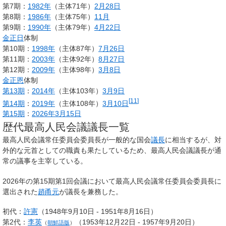
第7期：
1982年
（主体71年）
2月28日
第8期：
1986年
（主体75年）
11月
第9期：
1990年
（主体79年）
4月22日
金正日
体制
第10期：
1998年
（主体87年）
7月26日
第11期：
2003年
（主体92年）
8月27日
第12期：
2009年
（主体98年）
3月8日
金正恩
体制
第13期
：
2014年
（主体103年）
3月9日
[
11
]
第14期
：
2019年
（主体108年）
3月10日
第15期
：
2026年
3月15日
歴代最高人民会議議長一覧
最高人民会議常任委員会委員長が一般的な国会
議長
に相当するが、対
外的な元首としての職責も果たしているため、最高人民会議議長が通
常の議事を主宰している。
2026年の第15期第1回会議において最高人民会議常任委員会委員長に
選出された
趙甬元
が議長を兼務した。
初代：
許憲
（1948年9月10日 - 1951年8月16日）
第2代：
李英
（1953年12月22日 - 1957年9月20日）
（
朝鮮語版
）