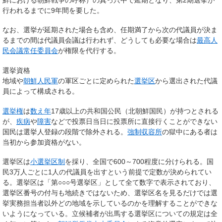
行われるまでに9年間を要した。
なお、選挙が延期された場合も含め、任期満了から次の代議員が決ま
るまでの間は代議員会議は行われず、どうしても必要な場合は
最高人
民会議常任委員会
が権限を代行する。
選挙資格
地域や
朝鮮人民軍
の軍区ごとに定められた
選挙区
から選出された代議
員によって構成される。
選挙権
は
数え年
17歳以上の共和国公民（北朝鮮国民）が持つとされる
が、
疾病
や
障害
などで投票日当日に投票所に直接行くことができない
国民は選挙人登録の段階で除外される。
強制収容所
の獄中にある者は
当初から参加資格がない。
選挙区は
小選挙区制
を採り、全国で600～700程度に分けられる。国
民3万人ごとに1人の代議員を出すという前提で定数が決められてい
る。選挙区は「第○○○号選挙区」として全て数字で表示されており、
選挙区番号の付与も地続きではないため、選挙区名を見るだけでは選
挙実務担当者以外どの地域を示しているのかを理解することができな
いようになっている。立候補者が出馬する選挙区についての規定は全