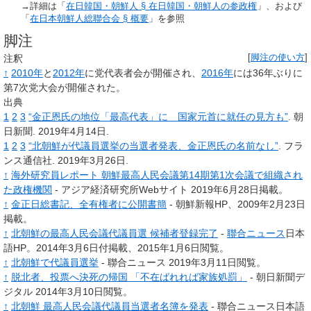
→詳細は「
在日韓国・朝鮮人 §
在日韓国・朝鮮人の参政権
」、および
「
在日本朝鮮人総聯合会 §
概要
」を参照
脚注
注釈
[
脚注の使い方
]
↑
2010年
と
2012年
に党代表者会が開催され、
2016年
には36年ぶりに
第7次党大会が開催された。
出典
1
2
3
“金正恩氏の地位「最高代表」に 国家元首に就任の見方も”
. 朝
日新聞. 2019年4月14日.
1
2
3
“北朝鮮が代議員選挙の当選者発表、金正恩氏の名前なし”
. フラ
ンス通信社. 2019年3月26日.
↑
海外研究員レポート 朝鮮最高人民会議第14期第1次会議で組織され
た政権機関
- アジア経済研究所Webサイト 2019年6月28日掲載。
↑
金正日総書記、全有権者に公開書簡
- 朝鮮新報HP、2009年2月23日
掲載。
↑
北朝鮮の最高人民会議代議員選 候補者登録完了
-
聯合ニュース
日本
語HP。2014年3月6日付掲載、2015年1月6日閲覧。
↑
北朝鮮で代議員選挙
- 聯合ニュース 2019年3月11日閲覧。
↑
脱北者、投票へ決死の帰国 「不在ばれれば家族処罰」
- 朝日新聞デ
ジタル 2014年3月10日閲覧。
↑
北朝鮮 最高人民会議代議員当選者名簿を発表
- 聯合ニュース日本語