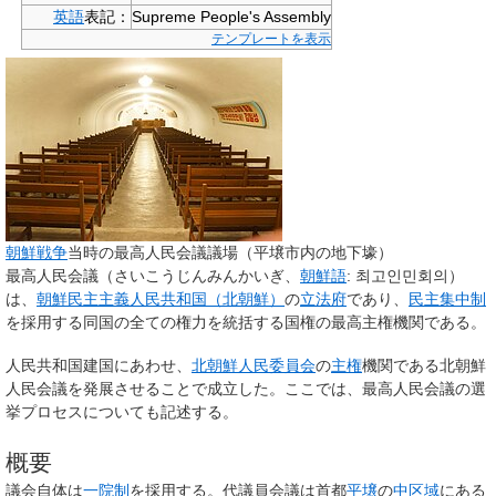
英語
表記：
Supreme People's Assembly
テンプレートを表示
朝鮮戦争
当時の最高人民会議議場（平壌市内の地下壕）
最高人民会議
（さいこうじんみんかいぎ、
朝鮮語
:
최고인민회의
）
は、
朝鮮民主主義人民共和国（北朝鮮）
の
立法府
であり、
民主集中制
を採用する同国の全ての権力を統括する国権の最高主権機関である。
人民共和国建国にあわせ、
北朝鮮人民委員会
の
主権
機関である北朝鮮
人民会議を発展させることで成立した。ここでは、最高人民会議の選
挙プロセスについても記述する。
概要
議会自体は
一院制
を採用する。代議員会議は首都
平壌
の
中区域
にある