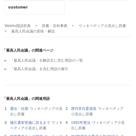
customer
Weblio国語辞典
>
辞書・百科事典
>
ウィキペディア小見出し辞書
>
最高人民会議
の意味・解説
「最高人民会議」の関連ページ
「最高人民会議」を解説文に含む用語の一覧
「最高人民会議」を含む用語の索引
「最高人民会議」の関連用語
選出・任期
ウィキペディア小見
歴代常任委員長
ウィキペディア
出し辞書
小見出し辞書
補欠選挙実施に至るまで
ウィキ
1992年憲法
ウィキペディア小見
ペディア小見出し辞書
出し辞書