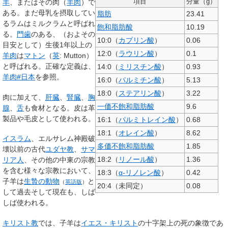
項目
分量（g）
羊
、またはその肉（
羊肉
）で
ある。まだ母乳を摂取してい
脂肪
23.41
るラムはミルクラムと呼ばれ
飽和脂肪酸
10.19
る。
門歯
のある、（およその
10:0（
カプリン酸
）
0.06
目安として）生後1年以上の
12:0（
ラウリン酸
）
0.1
羊肉
は
マトン
（
英
:
Mutton
）
と呼ばれる。正確な定義は、
14:0（
ミリスチン酸
）
0.93
羊肉#日本
を参照。
16:0（
パルミチン酸
）
5.13
18:0（
ステアリン酸
）
3.22
肉に加えて、
肝臓
、
腎臓
、
胸
一価不飽和脂肪酸
9.6
腺
、
舌
も食材となる。皮は革
製品や毛皮として使われる。
16:1（
パルミトレイン酸
）
0.68
18:1（
オレイン酸
）
8.62
イスラム
、エルサレム神殿破
多価不飽和脂肪酸
1.85
壊以前の古代
ユダヤ教
、
サマ
18:2（
リノール酸
）
1.36
リア人
、その他の中東の宗教
を含む様々な宗教において、
18:3（
α-リノレン酸
）
0.42
子羊は
生贄の動物
と
（
英語版
）
20:4（未同定）
0.08
して過去そして現在も、しば
しば使われる。
キリスト教
では、子羊は
イエス・キリスト
の十字架上の死の象徴であ