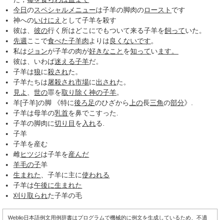
今日
の
スペシャルメニュー
は子羊の脚肉の
ロースト
です
神への
いけにえ
として子羊を殺す
彼は、
彼の
行く所はどこにでもついて来る子羊を
飼って
いた。
先週
ここで
食べた
子羊肉
よりは
良くないです
。
私は
ジョン
が子羊の肉が
好きなこと
を
知って
い
ます。
彼は、いわば
迷える子羊
だ。
子羊は
狼
に
殺され
た。
子羊たちは
屠殺され
市場
に
出され
た。
見よ
、
世の
罪を
取り除く
神の子羊
。
羊[子羊]の脚 《特に
後ろ足
のひざから
上の
長
三角
の
部分
》.
子羊は母羊の
乳首
を鼻でこすった.
子羊の脚肉に
切り目
を
入れ
る.
子羊
子羊を産む
雌
ヒツジ
は子羊を
産んだ
羊毛
の子
羊
生まれた
、子羊に主に
使われる
子羊は
午後に
生まれた
刈り取られ
た子羊の毛
Weblio日本語例文用例辞書はプログラムで機械的に例文を生成しているため、不適