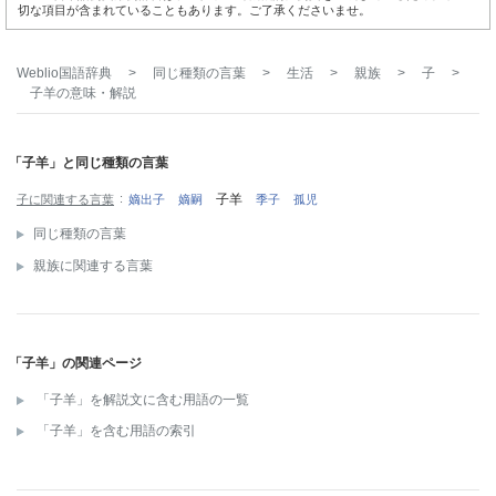
切な項目が含まれていることもあります。ご了承くださいませ。
Weblio国語辞典
>
同じ種類の言葉
>
生活
>
親族
>
子
>
子羊
の意味・解説
「子羊」と同じ種類の言葉
子羊
子に関連する言葉
嫡出子
嫡嗣
季子
孤児
同じ種類の言葉
親族に関連する言葉
「子羊」の関連ページ
「子羊」を解説文に含む用語の一覧
「子羊」を含む用語の索引