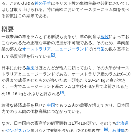
る。このいわゆる
神の子羊
はキリスト教の象徴主義や芸術においてし
ばしば取り上げられる。特に南欧においてイースターにラム肉を食べ
る習慣はこの結果である。
概要
一歳未満の羊をラムとする解説もあるが、羊の飼育は
放牧
によってお
こなわれるため正確な年齢の把握が不可能である。そのため、羊肉産
業の盛んな
オーストラリア
、
ニュージーランド
では
門歯
の数を基準と
[
2
]
して品質管理を行っている
。
日本における
羊肉
はほとんどが輸入に頼っており、その大半がオース
トラリアとニュージーランドである。オーストラリア産のラムは6–10
か月まで成長させたものが多いため一頭あたり20–24 kgと身が大き
く、一方でニュージーランド産のラムは生後4–8か月で出荷されるた
[
3
]
め15–16 kgと小ぶりと評される
。
急激な経済成長を見せた
中国
でもラム肉の需要が増えており、日本国
内でのラム肉の価格高騰につながっている。
なお、日本国内の畜産羊の飼育頭数は1万4184頭で、そのうち
北海道
[
4
]
が
ジンギスカン
向けなどで6割を占める（2010年現在）
。
石川県
の