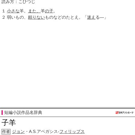
読み方：こひつじ
１
小さな
羊。
また、
羊
の子
。
２
弱いもの、
頼りない
ものなどのたとえ。「
迷え
る―」
短編小説作品名辞典
子羊
ジョン
・A.S.アベガシス-
フィリップス
作者