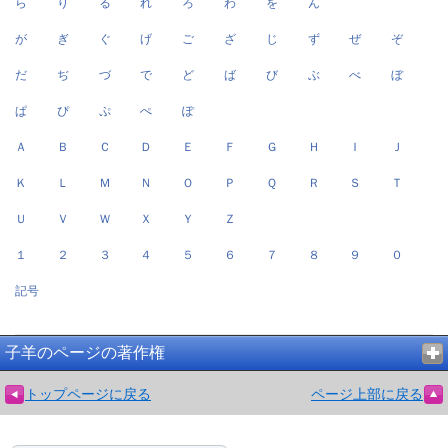
ら
り
る
れ
ろ
わ
を
ん
が
ぎ
ぐ
げ
ご
ざ
じ
ず
ぜ
ぞ
だ
ぢ
づ
で
ど
ば
び
ぶ
べ
ぼ
ぱ
ぴ
ぷ
ぺ
ぽ
Ａ
Ｂ
Ｃ
Ｄ
Ｅ
Ｆ
Ｇ
Ｈ
Ｉ
Ｊ
Ｋ
Ｌ
Ｍ
Ｎ
Ｏ
Ｐ
Ｑ
Ｒ
Ｓ
Ｔ
Ｕ
Ｖ
Ｗ
Ｘ
Ｙ
Ｚ
１
２
３
４
５
６
７
８
９
０
記号
子羊のページの著作権
トップページに戻る
ページ上部に戻る