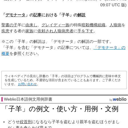
09:07 UTC 版)
「
デモナータ
」の
記事
における「子羊」の
解説
聖書
の子
羊に
由来し
、
グレイディ一族
の特殊
暗殺
機構組織
。
人狼病
を
疾患
する者の
家族
に
依頼され
人狼病
患者
に
手を下す
。
※この「子羊」の解説は、「デモナータ」の解説の一部です。
「子羊」を含む「デモナータ」の記事については、
「デモナータ」の
概要
を参照ください。
ウィキペディア小見出し辞書の「子羊」の項目はプログラムで機械的に意味や本文
を生成しているため、不適切な項目が含まれていることもあります。ご了承くださ
いませ。
お問い合わせ
。
Weblio日本語例文用例辞書
「子羊」の例文・使い方・用例・文例
どうせ
絞首刑
になるなら子羊を盗むより親羊を盗むほうがまし
だ；
毒を食らわば皿まで