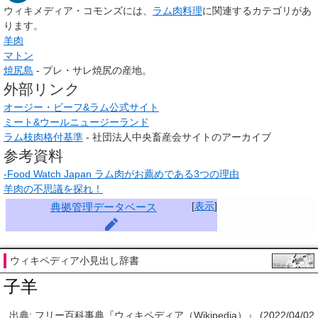
ウィキメディア・コモンズには、
ラム肉料理
に関連するカテゴリがあ
ります。
羊肉
マトン
焼尻島
- プレ・サレ焼尻の産地。
外部リンク
オージー・ビーフ&ラム公式サイト
ミート&ウールニュージーランド
ラム枝肉格付基準
- 社団法人中央畜産会サイトのアーカイブ
参考資料
-Food Watch Japan ラム肉がお薦めである3つの理由
羊肉の不思議を探れ！
[
表示
]
典拠管理データベース
ウィキペディア小見出し辞書
子羊
出典: フリー百科事典『ウィキペディア（Wikipedia）』 (2022/04/02