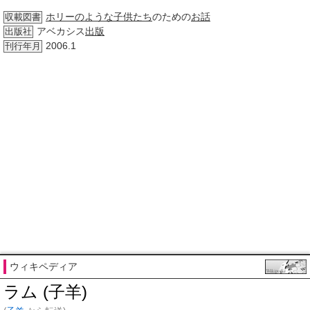
ホリー
のような
子供たち
のための
お話
収載図書
アベカシス
出版
出版社
2006.1
刊行年月
ウィキペディア
ラム (子羊)