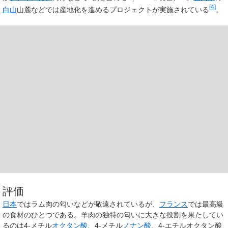
[
4
]
白山
山麓などでは産地化を進めるプロジェクトが実施されている
。
評価
日本
ではラム肉の匂いなどが敬遠されているが、
フランス
では最高級
の食材のひとつである。羊肉の独特の匂いに大きな役割を果たしてい
るのは4-メチル
オクタン酸
、4-メチル
ノナン酸
、4-エチルオクタン酸