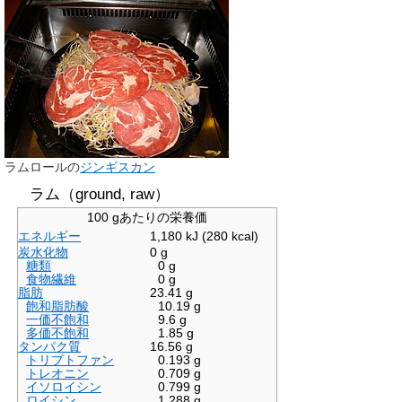
ラムロールの
ジンギスカン
ラム（ground, raw）
100 gあたりの栄養価
エネルギー
1,180
kJ (280
kcal)
炭水化物
0 g
糖類
0 g
食物繊維
0 g
脂肪
23.41 g
飽和脂肪酸
10.19 g
一価不飽和
9.6 g
多価不飽和
1.85 g
タンパク質
16.56 g
トリプトファン
0.193 g
トレオニン
0.709 g
イソロイシン
0.799 g
ロイシン
1.288 g