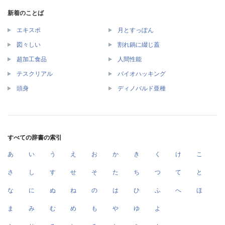
新着のことば
エキスポ
月とすっぽん
図々しい
割れ鍋に綴じ蓋
超加工食品
人間性能
テスクリアル
バイオハッキング
頭身
ディノバルド亜種
すべての辞書の索引
あ
い
う
え
お
か
き
く
け
こ
さ
し
す
せ
そ
た
ち
つ
て
と
な
に
ぬ
ね
の
は
ひ
ふ
へ
ほ
ま
み
む
め
も
や
ゆ
よ