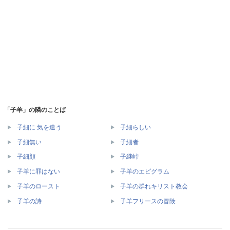
「子羊」の隣のことば
子細に 気を遣う
子細らしい
子細無い
子細者
子細顔
子継峠
子羊に罪はない
子羊のエピグラム
子羊のロースト
子羊の群れキリスト教会
子羊の詩
子羊フリースの冒険