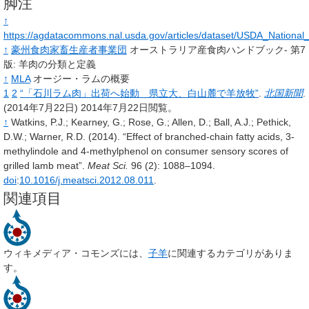
脚注
↑
https://agdatacommons.nal.usda.gov/articles/dataset/USDA_Nation
↑
豪州食肉家畜生産者事業団
オーストラリア産食肉ハンドブック- 第7
版: 羊肉の分類と定義
↑
MLA
オージー・ラムの概要
1
2
“「石川ラム肉」出荷へ始動 県立大、白山麓で羊放牧”
.
北国新聞
.
(2014年7月22日)
2014年7月22日閲覧。
↑
Watkins,
P.J.
;
Kearney,
G.
;
Rose,
G.
;
Allen,
D.
;
Ball,
A.J.
;
Pethick,
D.W.
;
Warner,
R.D.
(2014).
“Effect of branched-chain fatty acids, 3-
methylindole and 4-methylphenol on consumer sensory scores of
grilled lamb meat”.
Meat Sci.
96
(2): 1088–1094.
doi
:
10.1016/j.meatsci.2012.08.011
.
関連項目
ウィキメディア・コモンズには、
子羊
に関連するカテゴリがありま
す。