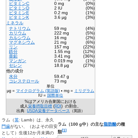
ビタミンC
0 mg
(0%)
ビタミンD
2 IU
(0%)
ビタミンE
0.2 mg
(1%)
ビタミンK
3.6 µg
(3%)
ミネラル
ナトリウム
59 mg
(4%)
カリウム
222 mg
(5%)
カルシウム
16 mg
(2%)
マグネシウム
21 mg
(6%)
リン
157 mg
(22%)
鉄分
1.55 mg
(12%)
亜鉛
3.41 mg
(36%)
マンガン
0.019 mg
(1%)
セレン
18.8 µg
(27%)
他の成分
水分
59.47 g
コレステロール
73 mg
単位
µg =
マイクログラム (英語版)
•
mg =
ミリグラム
IU =
国際単位
%はアメリカ合衆国における
成人
栄養摂取目標
(
RDI
)
の割合。
出典:
USDA栄養データベース
（英語）
ラム
（
英
:
Lamb
）は、永久
ラム（100 g中）の主な
脂肪酸
の種
門歯
がない、（およその目安
[
1
]
類
として）生後12か月未満の