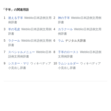
「子羊」の関連用語
迷える子羊
Weblio日本語例文用
神の子羊
Weblio日本語例文用例
例辞書
辞書
羊の毛皮
Weblio日本語例文用例
カラクール
Weblio日本語例文用
辞書
例辞書
ラクール
Weblio日本語例文用例
ラム
デジタル大辞泉
辞書
スペシャルメニュー
Weblio日本
子羊のロースト
Weblio日本語例
語例文用例辞書
文用例辞書
シスター・マリ
ウィキペディア
ラムショルダー
ウィキペディア
小見出し辞書
小見出し辞書