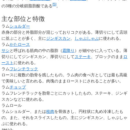
[
5
]
の3種の分岐鎖脂肪酸である
。
主な部位と特徴
ラム
ショルダー
赤身の部分と外脂部分が混じっておりコクがある。薄切りにして店頭
に並ぶことが多く、主に
ジンギスカン
、
しゃぶしゃぶ
に使われる。
ラム
かたロース
サシ
と呼ばれる筋肉の中の脂肪（
霜降り
）が細やかに入っている。薄
切りにしてジンギスカン、厚切りにして
ステーキ
、ブロックのまま
ロ
ースト
に使われる。
ラム
フレンチラック
ロースに複数の肋骨を残したもの。ラム肉の食べ方としては最も高級
で美味しいと言われる。肉塊のままローストにされることが多い。
ラム
チョップ
ラムフレンチラックを肋骨ごとにカットしたもの。ステーキ、ジンギ
スカンなどに使われる。
ラムロール
ラムショルダー、または
枝肉
を骨抜きし、円柱状に丸め冷凍したも
の。また、それをスライスしたもの。主にジンギスカン、しゃぶしゃ
ぶに使われる。