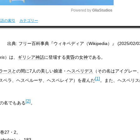
Powered by 
GliaStudios
用語の索引
カテゴリー
M
u
出典: フリー百科事典『ウィキペディア（Wikipedia）』 (2025/02/03 0
t
e
ris
）は、
ギリシア神話
に登場する
黄昏
の
女神
である。
ラース
との間に7人の美しい娘達・
ヘスペリデス
（その名はアイグレー
[
1
]
スペラ、ヘスペルーサ、ヘスペレイア）を産んだ
。また、ヘスペリス
[
2
]
の名でもある
。
巻27・2。
bulae）』 183。