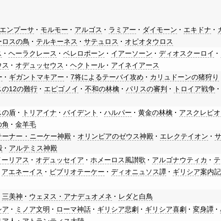
エンプーサ
モルモー
アルゴス
ラミアー
ダイモーン
エキドナ
ーロスの鳥
テルキーネス
サテュロス
オピオタウロス
ス
ヘーラクレース
ベレロポーン
イアーソーン
ディオスクーロイ
ウス
オデュッセウス
ヘクトール
アイネイアース
ー
ギガントマキアー
7将によるテーバイ攻め
カリュドーンの猪狩り
の12の難行
エピゴノイ
不和の林檎
パリスの審判
トロイア戦争
スの盾
トリアイナ
バイデント
ハルパー
黄金の林檎
アスクレピオ
の角
金羊毛
テーナー・ニーケー神殿
オリンピアのゼウス神殿
エレクテイオン
殿
アルテミス神殿
イーリアス
オデュッセイア
ホメーロス風讃歌
アルゴナウティカ
テ
アエネーイス
ビブリオテーケー
ディオニュソス譚
ギリシア案内
三美神
ウェヌス・アナデュオメネ
レダと白鳥
シア
ミノア文明
ローマ神話
ギリシア悲劇
ギリシア喜劇
変身譚