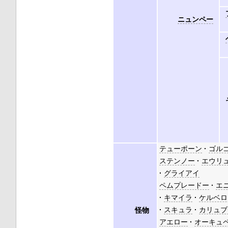
ニュンペー
テューポーン
ゴル
ステンノー
エウリ
グライアイ
ペムプレードー
エ
キマイラ
ケルベロ
スキュラ
カリュブ
怪物
アエロー
オーキュ