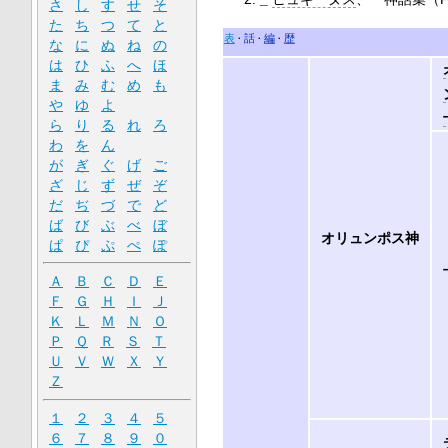
さ
し
す
せ
そ
た
ち
つ
て
と
表
話
編
歴
な
に
ぬ
ね
の
は
ひ
ふ
へ
ほ
ま
み
む
め
も
や
ゆ
よ
ら
り
る
れ
ろ
わ
を
ん
が
ぎ
ぐ
げ
ご
ざ
じ
ず
ぜ
ぞ
だ
ぢ
づ
で
ど
ば
び
ぶ
べ
ぼ
オリュンポス神
ぱ
ぴ
ぷ
ぺ
ぽ
Ａ
Ｂ
Ｃ
Ｄ
Ｅ
Ｆ
Ｇ
Ｈ
Ｉ
Ｊ
Ｋ
Ｌ
Ｍ
Ｎ
Ｏ
Ｐ
Ｑ
Ｒ
Ｓ
Ｔ
Ｕ
Ｖ
Ｗ
Ｘ
Ｙ
Ｚ
１
２
３
４
５
６
７
８
９
０