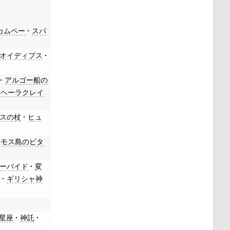
カムペー
スパ
オイディプス
アルゴー船の
ヘーラクレイ
スの杖
ヒュ
サモス島のピタ
ーバイド
変
記
ギリシャ神
星座
神託