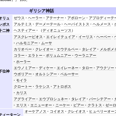
ギリシア神話
ゼウス
ヘーラー
アテーナー
アポローン
アプロディーテ
オリュ
アルテミス
デーメーテール
ヘーパイストス
ヘルメース
ンポス
ヘスティアー
（
ディオニューソス
）
十二神
アスクレーピオス
エイレイテュイア
イーリス
ヘーベー
ハルモニアー
ムーサ
カリオペー
クレイオー
エウテルペー
タレイア
メルポメ
コラー
エラトー
ポリュムニアー
ウーラニアー
ホーラー
エウノミアー
ディケー
エイレーネー
タロー
アウクソー
下位神
ウポリアー
オルトシアー
ペルーサー
モイラ
クロートー
ラケシス
アトロポス
カリス
アグライアー
エウプロシュネー
タレイア
パーシテアー
エリス
エニューオー
ニーケー
ビアー
クラトス
ゼー
オーケアノス
コイオス
クレイオス
ヒュペリーオー
ティーターン