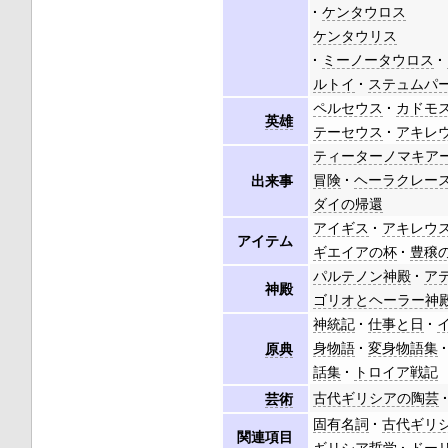
ケンタウロス
ケンタウリス
ミーノータウロス
ルトイ
ステュムパ
ペルセウス
カドモ
英雄
テーセウス
アキレ
ティーターノマキア
冒険
ヘーラクレース
出来事
ダイの帰還
アイギス
アキレウ
アイテム
ギエイアの杯
豊穣
パルテノン神殿
ア
神殿
ゴリオとヘーラー神
神統記
仕事と日
身物語
変身物語集
原典
話集
トロイア戦記
古代ギリシアの陶芸
芸術
固有名詞
古代ギリ
関連項目