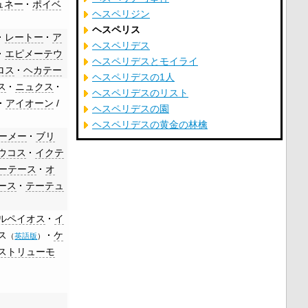
ュネー
ポイベ
ヘスペリジン
ヘスペリス
レートー
ア
ヘスペリデス
エピメーテウ
ヘスペリデスとモイライ
ロス
ヘカテー
ヘスペリデスの1人
ス
ニュクス
ヘスペリデスのリスト
アイオーン
/
ヘスペリデスの園
ヘスペリデスの黄金の林檎
ーメー
ブリ
ウコス
イクテ
ーテース
オ
ース
テーテュ
ルペイオス
イ
ス
ケ
（
英語版
）
ストリューモ