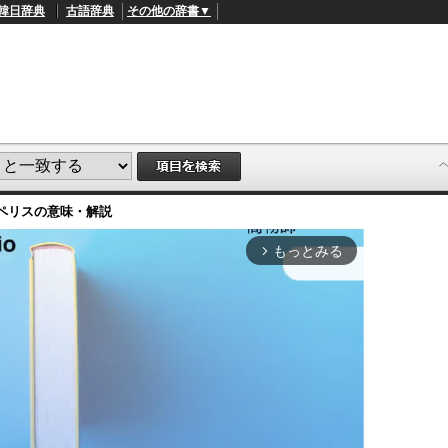
韓日辞典
古語辞典
その他の辞書▼
ペリス
の意味・解説
もっとみる
arrow_forward_ios