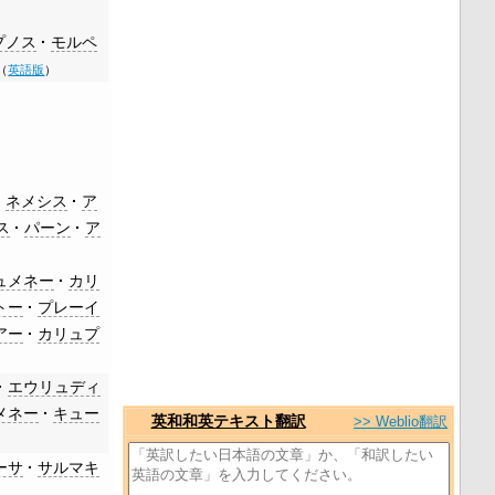
プノス
モルペ
（
英語版
）
ネメシス
ア
ス
パーン
ア
ュメネー
カリ
トー
プレーイ
アー
カリュプ
エウリュディ
メネー
キュー
英和和英テキスト翻訳
>> Weblio翻訳
ーサ
サルマキ