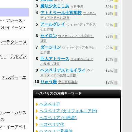
90%
3
魔法少女ここあ
百科事典
|
|
|
|
|
32%
4
アトミラール士官学校
ウィキペ
|
|
|
|
|
32%
ディア小見出し辞書
ー
アレース
5
アールグレイ
ウィキペディア小見
|
|
|
|
|
32%
ポセイドーン
出し辞書
6
セイロン
ウィキペディア小見出し
|
|
|
|
|
32%
辞書
ヘーラクレース
7
ダージリン
ウィキペディア小見出
|
|
|
|
|
32%
し辞書
ネー
テルプシ
8
巨人アトラース
ウィキペディア
|
|
|
|
|
16%
小見出し辞書
9
ヘスペリデスとモイライ
ウィ
|
|
|
|
|
14%
キペディア小見出し辞書
カルポー
エ
10
りゅう座
宇宙百科事典
|
|
|
|
|
12%
ヘスペリスのお隣キーワード
ヘスペリア
ヘスペリア (カリフォルニア州)
カレー
カリス
ヘスペリア (小惑星)
ロス
ヘスペリア代
ン
イーアペト
ヘスペリア号事件