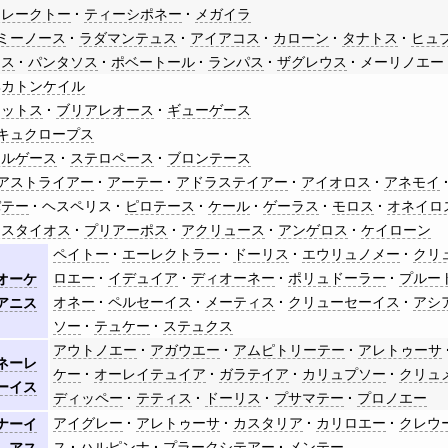
アレークトー
ティーシポネー
メガイラ
ミーノース
ラダマンテュス
アイアコス
カローン
タナトス
ヒュ
ウス
パンタソス
ポベートール
ランパス
ザグレウス
メーリノエー
ヘカトンケイル
コットス
ブリアレオース
ギューゲース
キュクロープス
アルゲース
ステロペース
ブロンテース
アストライアー
アーテー
アドラステイアー
アイオロス
アネモイ
パテー
ヘスペリス
ピロテース
ケール
ゲーラス
モロス
オネイロ
リスタイオス
プリアーポス
アクリュース
アンゲロス
ケイローン
ペイトー
エーレクトラー
ドーリス
エウリュノメー
クリ
ロエー
イデュイア
ディオーネー
ポリュドーラー
プルー
オーケ
オネー
ペルセーイス
メーティス
クリューセーイス
アシ
アニス
ソー
テュケー
ステュクス
アウトノエー
アガウエー
アムピトリーテー
アレトゥーサ
ネーレ
ケー
オーレイテュイア
ガラテイア
カリュプソー
クリュ
ーイス
ディッペー
テティス
ドーリス
プサマテー
プロノエー
アイグレー
アレトゥーサ
カスタリア
カリロエー
クレウ
ナーイ
ス
ハルピンナ
プラークシテアー
メンテー