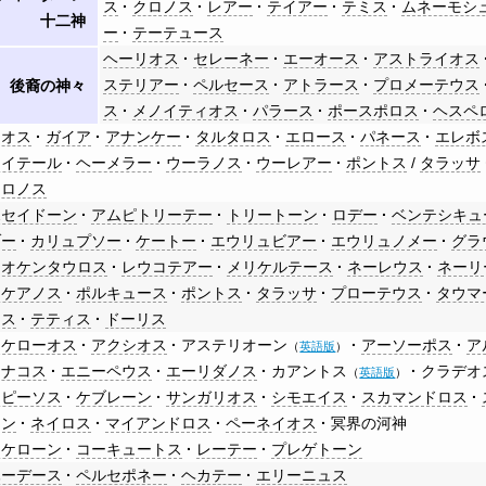
ス
クロノス
レアー
テイアー
テミス
ムネーモシ
十二神
ー
テーテュース
ヘーリオス
セレーネー
エーオース
アストライオス
ステリアー
ペルセース
アトラース
プロメーテウス
後裔の神々
ス
メノイティオス
パラース
ポースポロス
ヘスペ
カオス
ガイア
アナンケー
タルタロス
エロース
パネース
エレボ
アイテール
ヘーメラー
ウーラノス
ウーレアー
ポントス
/
タラッサ
クロノス
ポセイドーン
アムピトリーテー
トリートーン
ロデー
ベンテシキュ
ゾー
カリュプソー
ケートー
エウリュビアー
エウリュノメー
グラ
ュオケンタウロス
レウコテアー
メリケルテース
ネーレウス
ネーリ
ーケアノス
ポルキュース
ポントス
タラッサ
プローテウス
タウマ
ース
テティス
ドーリス
アケローオス
アクシオス
アステリオーン
アーソーポス
ア
（
英語版
）
ーナコス
エニーペウス
エーリダノス
カアントス
クラデオ
（
英語版
）
ーピーソス
ケブレーン
サンガリオス
シモエイス
スカマンドロス
ーン
ネイロス
マイアンドロス
ペーネイオス
冥界の河神
アケローン
コーキュートス
レーテー
プレゲトーン
ハーデース
ペルセポネー
ヘカテー
エリーニュス