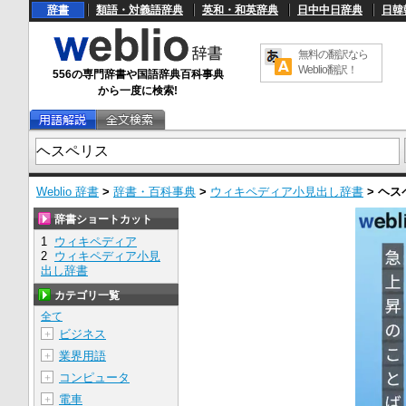
辞書
類語・対義語辞典
英和・和英辞典
日中中日辞典
日韓
無料の翻訳なら
Weblio翻訳！
556の専門辞書や国語辞典百科事典
から一度に検索!
Weblio 辞書
>
辞書・百科事典
>
ウィキペディア小見出し辞書
>
ヘス
辞書ショートカット
1
ウィキペディア
2
ウィキペディア小見
出し辞書
カテゴリ一覧
全て
ビジネス
＋
業界用語
＋
コンピュータ
＋
電車
＋