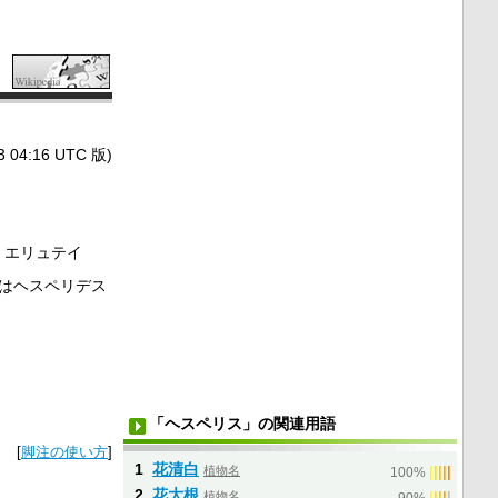
4:16 UTC 版)
、エリュテイ
はヘスペリデス
「ヘスペリス」の関連用語
[
脚注の使い方
]
1
花清白
植物名
|
|
|
|
|
100%
2
花大根
植物名
|
|
|
|
|