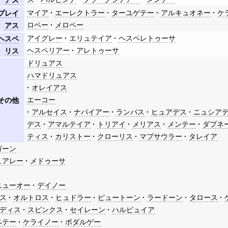
アス
マイア
エーレクトラー
ターユゲテー
アルキュオネー
ケ
プレイ
ロペー
メロペー
アス
アイグレー
エリュテイア
ヘスペレトゥーサ
ヘスペ
ヘスペリアー
アレトゥーサ
リス
ドリュアス
ハマドリュアス
オレイアス
エーコー
その他
アルセイス
ナパイアー
ランパス
ヒュアデス
ニュシア
デス
アマルテイア
トリアイ
メリアス
メンテー
ダプネ
ティス
カリストー
クローリス
マプサウラー
タレイア
ゴーン
ュアレー
メドゥーサ
ニューオー
デイノー
ス
オルトロス
ヒュドラー
ピュートーン
ラードーン
タロース
ディス
スピンクス
セイレーン
ハルピュイア
ペテー
ケライノー
ポダルゲー