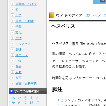
自動車・バイク
＋
船
＋
ウィキペディア
工学
＋
索引トップ
建築・不動産
＋
ヘスペリス
学問
＋
文化
＋
生活
＋
ヘスペリス
（
古希
:
Ἑσπερίς
,
Hespe
ヘルスケア
＋
趣味
＋
宵の明星・
ヘスペロス
の娘で、
アト
スポーツ
＋
ア、アレトゥーサ、ヘスティア、ヘ
生物
＋
の単数形のことも指す。
食品
＋
人名
＋
方言
時間帯
を司る12人の
ホーライ
の一柱
＋
辞書・百科事典
＋
脚注
すべての辞書の索引
あ
い
う
え
お
^
シケリアのディオドロス
、4
か
き
く
け
こ
^
ヒュギーヌス
、『神話集（Fa