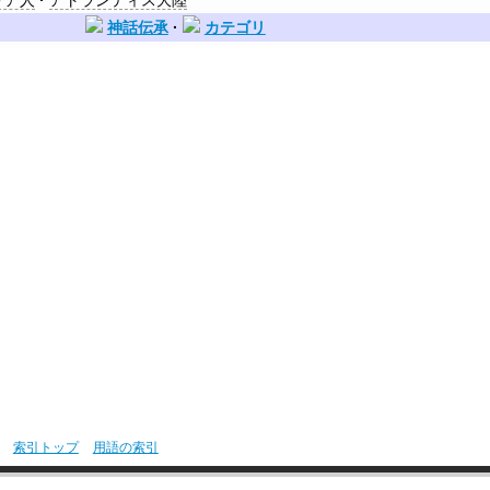
リア人
アトランティス大陸
神話伝承
カテゴリ
索引トップ
用語の索引