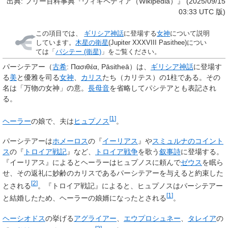
出典: フリー百科事典『ウィキペディア（Wikipedia）』 (2025/09/15
03:33 UTC 版)
この項目では、
ギリシア神話
に登場する
女神
について説明
しています。
木星の衛星
(Jupiter XXXVIII Pasithee)につい
ては「
パシテー (衛星)
」をご覧ください。
パーシテアー
（
古希
:
Πασιθέα
,
Pāsitheā
）は、
ギリシア神話
に登場す
る
美
と優雅を司る
女神
、
カリス
たち（カリテス）の1柱である。その
名は「万物の女神」の意。
長母音
を省略して
パシテア
とも表記され
る。
[
1
]
ヘーラー
の娘で、夫は
ヒュプノス
。
パーシテアーは
ホメーロス
の『
イーリアス
』や
スミュルナのコイント
ス
の『
トロイア戦記
』など、
トロイア戦争
を歌う
叙事詩
に登場する。
『イーリアス』によるとヘーラーはヒュプノスに頼んで
ゼウス
を眠ら
せ、その返礼に妙齢のカリスであるパーシテアーを与えると約束した
[
2
]
とされる
。『トロイア戦記』によると、ヒュプノスはパーシテアー
[
1
]
と結婚したため、ヘーラーの娘婿になったとされる
。
ヘーシオドス
の挙げる
アグライアー
、
エウプロシュネー
、
タレイア
の