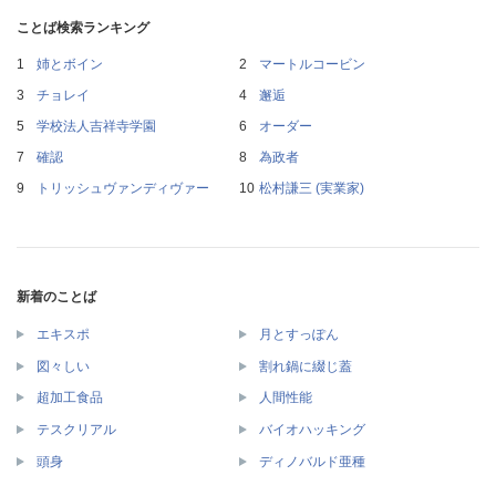
ことば検索ランキング
姉とボイン
マートルコービン
チョレイ
邂逅
学校法人吉祥寺学園
オーダー
確認
為政者
トリッシュヴァンディヴァー
松村謙三 (実業家)
新着のことば
エキスポ
月とすっぽん
図々しい
割れ鍋に綴じ蓋
超加工食品
人間性能
テスクリアル
バイオハッキング
頭身
ディノバルド亜種