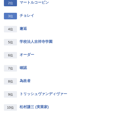
マートルコービン
2位
チョレイ
3位
邂逅
4位
学校法人吉祥寺学園
5位
オーダー
6位
確認
7位
為政者
8位
トリッシュヴァンディヴァー
9位
松村謙三 (実業家)
10位