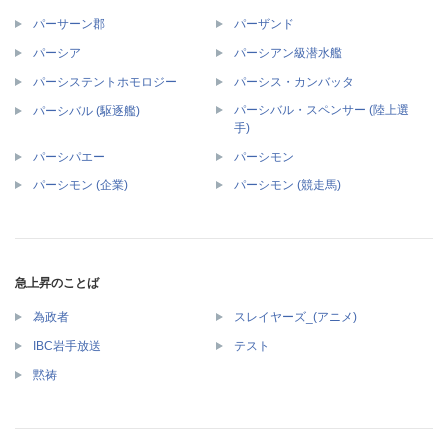
パーサーン郡
パーザンド
パーシア
パーシアン級潜水艦
パーシステントホモロジー
パーシス・カンバッタ
パーシバル・スペンサー (陸上選
パーシバル (駆逐艦)
手)
パーシパエー
パーシモン
パーシモン (企業)
パーシモン (競走馬)
急上昇のことば
為政者
スレイヤーズ_(アニメ)
IBC岩手放送
テスト
黙祷