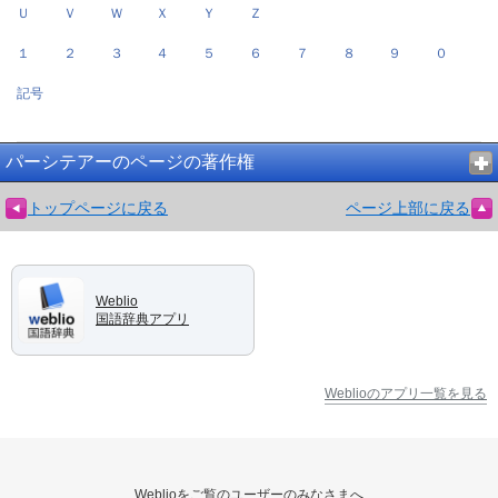
Ｕ
Ｖ
Ｗ
Ｘ
Ｙ
Ｚ
１
２
３
４
５
６
７
８
９
０
記号
パーシテアーのページの著作権
トップページに戻る
ページ上部に戻る
Weblio
国語辞典アプリ
Weblioのアプリ一覧を見る
Weblioをご覧のユーザーのみなさまへ