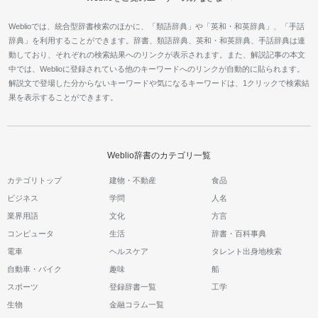
Weblioでは、統合型辞書検索のほかに、「類語辞典」や「英和・和英辞典」、「手話
辞典」を利用することができます。辞書、類語辞典、英和・和英辞典、手話辞典は連
動しており、それぞれの検索結果へのリンクが表示されます。また、解説記事の本文
中では、Weblioに登録されている他のキーワードへのリンクが自動的に貼られます。
解説文で登場した分からないキーワードや気になるキーワードは、1クリックで検索結
果を表示することができます。
Weblio辞書のカテゴリ一覧
カテゴリトップ
建物・不動産
食品
ビジネス
学問
人名
業界用語
文化
方言
コンピュータ
生活
辞書・百科事典
電車
ヘルスケア
タレント出身地検索
自動車・バイク
趣味
船
スポーツ
登録辞書一覧
工学
生物
金融コラム一覧