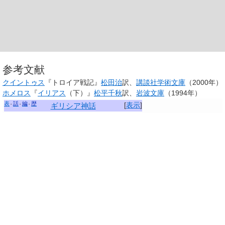
参考文献
クイントゥス
『トロイア戦記』
松田治
訳、
講談社学術文庫
（2000年）
ホメロス
『
イリアス
（下）』
松平千秋
訳、
岩波文庫
（1994年）
表
話
編
歴
[
表示
]
ギリシア神話