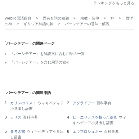
ランキングをもっと見る
Weblio国語辞典
>
固有名詞の種類
>
宗教・信仰
>
神
>
西洋
の神
>
ギリシア神話の神
>
パーシテアー
の意味・解説
「パーシテアー」の関連ページ
「パーシテアー」を解説文に含む用語の一覧
「パーシテアー」を含む用語の索引
「パーシテアー」の関連用語
カリスのリスト
ウィキペディア
アグライアー
百科事典
小見出し辞書
カリス
百科事典
ピーエリデスを扱った絵画
ウィ
キペディア小見出し辞書
参考図書
ウィキペディア小見出
エウプロシュネー
百科事典
し辞書