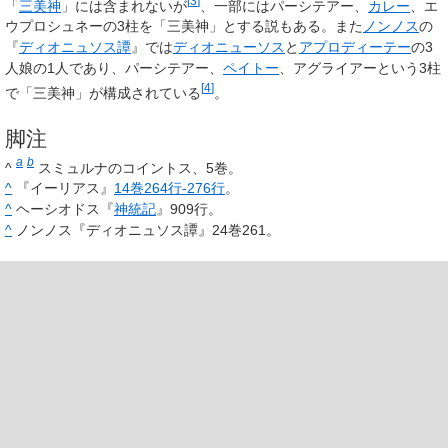
[
3
]
「
三美神
」には含まれないが
、一部にはパーシテアー、
カレー
、エ
ウプロシュネーの3柱を「三美神」とする説もある。また
ノンノス
の
『
ディオニュソス譚
』では
ディオニューソス
と
アプロディーテー
の3
人娘の1人であり、パーシテアー、
ペイトー
、アグライアーという3柱
[
4
]
で「三美神」が構成されている
。
脚注
a
b
^
スミュルナのコイントス、5巻。
^
『イーリアス』
14巻264行-276行
。
^
ヘーシオドス『
神統記
』909行。
^
ノンノス『ディオニュソス譚』24巻261。