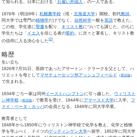
て知られる。日本における「
お雇い外国人
」の一人である。
1876年（明治9年）
札幌農学校
（現・
北海道大学
）開校。初代
教頭
。
同大学では専門の
植物学
だけでなく、
自然科学
一般を
英語
で教えた。
この他、学生達に
聖書
を配り、
キリスト教
についても講じた。のちに
学生たちは「
イエス
を信じる者の
誓約
」に次々と署名し、キリスト教
[
2
]
の信仰に入る決心をした
。
略歴
生い立ち
1826年7月31日、医師であったアサートン・クラークを父として、ハ
リエットを母として
マサチューセッツ州
アッシュフィールド
（
英語版
）
で生まれる。
1834年ごろ一家は同州
イーストハンプトン
に引っ越した。
ウィリスト
ン神学校
で教育を受け、1844年に
アマースト大学
に入学。
フ
（
英語版
）
ァイ・ベータ・カッパ
の会員となる。1848年に同大学卒業。
教育者として
1848年から1850年にウィリストン神学校で化学を教え、化学と植物
学を学ぶべく、ドイツの
ゲッティンゲン大学
へ留学、1852年に同大学