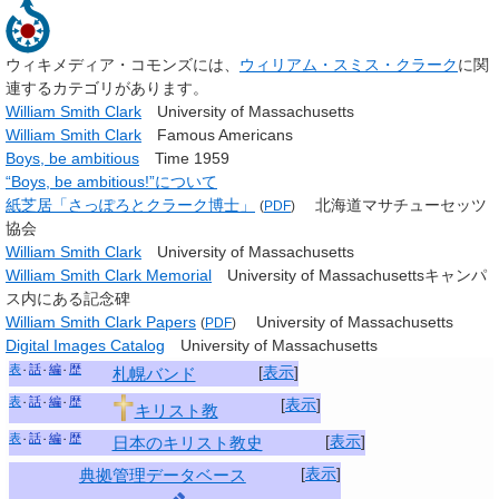
ウィキメディア・コモンズには、
ウィリアム・スミス・クラーク
に関
連するカテゴリがあります。
William Smith Clark
University of Massachusetts
William Smith Clark
Famous Americans
Boys, be ambitious
Time 1959
“Boys, be ambitious!”について
紙芝居「さっぽろとクラーク博士」
北海道マサチューセッツ
(
PDF
)
協会
William Smith Clark
University of Massachusetts
William Smith Clark Memorial
University of Massachusettsキャンパ
ス内にある記念碑
William Smith Clark Papers
University of Massachusetts
(
PDF
)
Digital Images Catalog
University of Massachusetts
表
話
編
歴
[
表示
]
札幌バンド
表
話
編
歴
[
表示
]
キリスト教
表
話
編
歴
[
表示
]
日本のキリスト教史
[
表示
]
典拠管理データベース