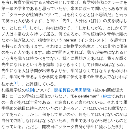
を有し教育で貢献する人物の例として挙げ、農学校時代にクラークを
第一級の学者であると思っていたが、米国に渡って聞いたらある学者
に「クラークが植物学に付いて、口を利くなどとは不思議だ」と云っ
て笑った人があります、と言い「先生、大分化（ばけ）の皮を現はし
[
8
]
た」とした
。しかし、内村は続けて、「しかしながら、とにかくア
ノ人は非常な力を持って居る。何であるか、即ち植物学を青年の頭の
なかへ注ぎ込んで、植物学というInterest（インタレスト） を起す力
を持った方であります。それゆえに植物学の先生としては非常に価値
のあった人であります。故に学問さえすれば、我々が先生になれると
いう考を我々は持つべきでない。我々に思想さえあれば、我々が悉く
先生になれるという考を抛却（ほうきゃく）して仕舞わねばならぬ。
先生になる人は学問が出来るよりか、学問はなくてはなりませぬけれ
共、学問が出来るよりか学問を青年に伝える事の出来る人でなければ
[
9
]
往かぬ
。」と評価している。
札幌農学校の
校則
について、
開拓長官
の
黒田清隆
（後の内閣総理大
臣）に「この学校に規則はいらない。“Be gentleman”（
紳士
であれ）
の一言があれば十分である」と進言したと言われている。それまで雁
字搦めの徳目に縛られていたのと比べると、これはいかにも簡潔なこ
とであった。しかし、何をして良いのか、何をしてはいけないのかは
自分で判断しなければならないため、自由でありながら厳しいものと
なっている。ただし、開校日にクラーク自身が学生に提示した学則