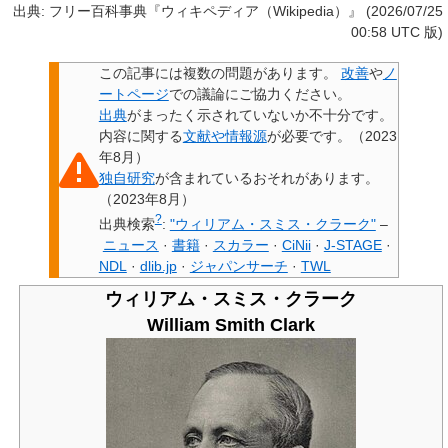
出典: フリー百科事典『ウィキペディア（Wikipedia）』 (2026/07/25
00:58 UTC 版)
この記事には
複数の問題があります
。
改善
や
ノ
ートページ
での議論にご協力ください。
出典
がまったく示されていないか不十分です。
内容に関する
文献や情報源
が必要です。
（
2023
年8月
）
独自研究
が含まれているおそれがあります。
（
2023年8月
）
?
出典検索
:
"ウィリアム・スミス・クラーク"
–
ニュース
·
書籍
·
スカラー
·
CiNii
·
J-STAGE
·
NDL
·
dlib.jp
·
ジャパンサーチ
·
TWL
ウィリアム・スミス・クラーク
William Smith Clark