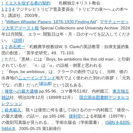
↑
イエスを信ずる者の契約
札幌独立キリスト教会
1
2
3
4
フジテレビトリビア普及委員会『トリビアの泉〜へぇの本〜
3』講談社、2003年。
↑
“
William Wheeler Papers, 1876-1930 Finding Aid
”.
マサチューセッ
ツ大学アマースト校
Special Collections and University Archive.
2024
年12月閲覧。
エラー: 閲覧日は年・月・日のすべてを記入してくださ
い。（
説明
）
1
2
赤石恵一
「札幌農学校教頭W. S. Clarkの英語教育：自律支援的集
団の創造」『英学史研究』49、71-103.
↑
ただし『恵林』には「Boys, be ambitio
n
s like this old man」と印刷
されているが、「n」は「u」の誤植・倒置と思われる
↑
「Boys, be ambitious」は、クラークの創作ではなく、
当時、彼の
出身地の
ニューイングランド
地方でよく使われた別れの挨拶（「元気
[
要出典
]
でな」の意）だった
という説もある。
↑
後世への最大遺物
pp.95-96、コマ番号51/82、内村鑑三、
東京独立
雑誌
社、明治32年12月（1899年12月）、
国立国会図書館デジタルコ
レクション
↑
鈴木範久
、我々は後世に何を遺してゆけるのかー内村鑑三「後世へ
の最大遺物」の話ー、pp.185-186、
便利堂
による初版本（1897年）
の復刻写真版が見られる。、学術出版会（学術叢書）、
ISBN 4-8205-
9464-8
、2005-05-25 第1刷発行