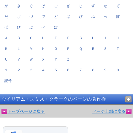
が
ぎ
ぐ
げ
ご
ざ
じ
ず
ぜ
ぞ
だ
ぢ
づ
で
ど
ば
び
ぶ
べ
ぼ
ぱ
ぴ
ぷ
ぺ
ぽ
Ａ
Ｂ
Ｃ
Ｄ
Ｅ
Ｆ
Ｇ
Ｈ
Ｉ
Ｊ
Ｋ
Ｌ
Ｍ
Ｎ
Ｏ
Ｐ
Ｑ
Ｒ
Ｓ
Ｔ
Ｕ
Ｖ
Ｗ
Ｘ
Ｙ
Ｚ
１
２
３
４
５
６
７
８
９
０
記号
ウイリアム・スミス・クラークのページの著作権
トップページに戻る
ページ上部に戻る