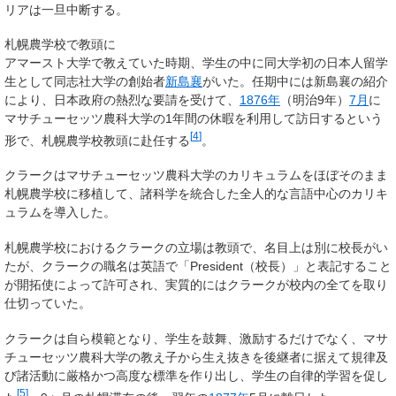
リアは一旦中断する。
札幌農学校で教頭に
アマースト大学で教えていた時期、学生の中に同大学初の日本人留学
生として同志社大学の創始者
新島襄
がいた。任期中には新島襄の紹介
により、日本政府の熱烈な要請を受けて、
1876年
（明治9年）
7月
に
マサチューセッツ農科大学の1年間の休暇を利用して訪日するという
[
4
]
形で、札幌農学校教頭に赴任する
。
クラークはマサチューセッツ農科大学のカリキュラムをほぼそのまま
札幌農学校に移植して、諸科学を統合した全人的な言語中心のカリキ
ュラムを導入した。
札幌農学校におけるクラークの立場は教頭で、名目上は別に校長がい
たが、クラークの職名は英語で「President（校長）」と表記すること
が開拓使によって許可され、実質的にはクラークが校内の全てを取り
仕切っていた。
クラークは自ら模範となり、学生を鼓舞、激励するだけでなく、マサ
チューセッツ農科大学の教え子から生え抜きを後継者に据えて規律及
び諸活動に厳格かつ高度な標準を作り出し、学生の自律的学習を促し
[
5
]