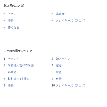
急上昇のことば
チョレイ
為政者
堅持
スレイヤーズ_(アニメ)
儚くなる
ことば検索ランキング
チョレイ
姉とボイン
学校法人吉祥寺学園
邂逅
為政者
確認
松村謙三 (実業家)
矜持
堅持
スレイヤーズ_(アニメ)