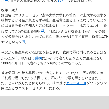
た
。9ヶ月の札幌滞在の後、翌年の
1877年
5月に離日した。
晩年～死去
帰国後はマサチューセッツ農科大学の学長を辞め、洋上大学の開学を
構想するが資金が集まらず頓挫、生活費に困るようになっていたとき
に出資者を募って知人と共に鉱山会社「クラーク・ボスウェル社」を
[
3
]
設立して7つの鉱山を買収
、当初は大きな利益を上げたが、その知
人が横領を繰り返し、果てに逃亡、設立から1年半で破産、負債は179
[
3
]
万ドルだった
。
叔父から破産をめぐる訴訟を起こされ、裁判で罪に問われることはな
[
3
]
かったが
、晩年は
心臓病
にかかって寝たり起きたりの生活となり、
1886年3月9日、失意のうちに59歳でこの世を去った。
彼は帰国した後も札幌での生活を忘れることはなく、死の間際には
「札幌で過ごした9ヶ月間こそ、私の人生で最も輝かしいときだっ
た」と言い残したと伝えられる。彼の墓は
アマースト町
ダウンタウン
内にあるウエスト・セメタリーにある。