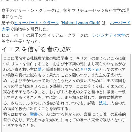
息子のアサートン・クラークは、後年マサチューセッツ農科大学の理
事になった。
息子の
ヒューバート・クラーク
(
Hubert Lyman Clark
)
は、
ハーバード
大学
で動物学を研究した。
ヒューバートの息子のウィリアム・クラークは、
シンシナティ大学
の
英文科科長となった。
イエスを信ずる者の契約
ここに署名する札幌農学校の職員学生は、キリストの命じるところに従
いキリストを告白すること、および十字架の死により我らの罪をあがな
われた貴き救い主に
愛
と感謝を捧げるために
キリスト者
としてのすべて
の義務を真の忠誠をもって果たすことを願いつつ、また主の栄光のた
め、および主が代わって死にたもうた人々の救いのために、主の御国を
人々の間に前進させることを熱望しつつ、ここに今より後、イエスの忠
実なる弟子なるべきこと、および主の教えの文字と精神とに厳密に一致
して生きるべきことを、神に対し、また相互に対して、厳粛に誓約す
る。さらに、ふさわしい機会があればいつでも、試験、
洗礼
、入会のた
め福音的教会に出向くことを約束する。
我らは信ずる、
聖書
が、人に対する神からの、言葉による唯一の直接的
啓示であり、来たるべき栄光の生に向けての唯一の完全で誤りのない手
引きであることを。