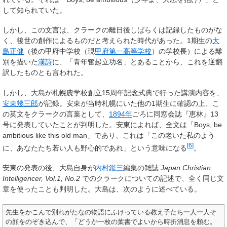
して知られていた。
しかし、この文言は、クラークの離日後しばらくは記録したものがな
く、後世の創作によるものだと考えられた時代があった。1期生の
大
島正健
（後の甲府中学校（現
甲府第一高等学校
）の学校長）による離
別を描いた
漢詩
に、「青年奮起立功名」とあることから、これを逆翻
訳したものとも言われた。
しかし、大島が札幌農学校創立15周年記念式典で行った講演内容を、
安東幾三郎
が記録。安東が当時札幌にいた他の1期生に確認の上、こ
の英文をクラークの言葉として、
1894年
ごろに同窓会誌『恵林』13
号に発表していたことが判明した。安東によれば、全文は「
Boys, be
ambitious like this old man
」であり、これは「
この老いた私のよう
[
6
]
に、あなたたち若い人も野心的であれ
」という意味になる
。
安東の発表の後、大島自身が
内村鑑三
編集の雑誌
Japan Christian
Intelligencer, Vol.1, No.2
でのクラークについての記述で、全く同じ文
章を使ったことも判明した。大島は、次のように述べている。
先生をかこんで別れがたなの物語にふけっている教え子たち一人一人そ
の顔をのぞき込んで、「どうか一枚の葉書でよいから時折消息を頼む。