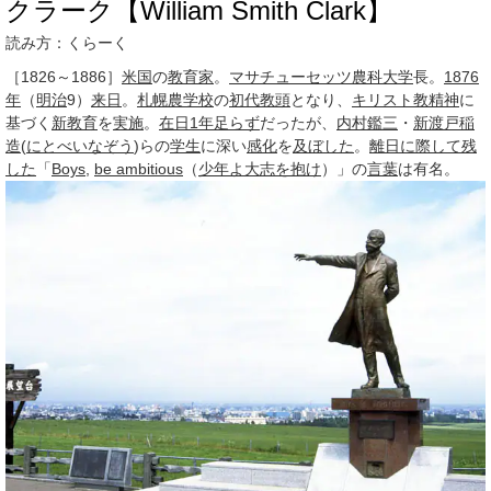
クラーク【William Smith Clark】
読み方：くらーく
［1826～1886］
米国
の
教育家
。
マサチューセッツ農科大学
長。
1876
年
（
明治
9）
来日
。
札幌農学校
の
初代
教頭
となり、
キリスト教
精神
に
基づく
新教育
を
実施
。
在日
1年
足らず
だったが、
内村鑑三
・
新渡戸稲
造
(
にとべいなぞう
)らの
学生
に深い
感化
を
及ぼした
。
離日
に際して
残
した
「
Boys
,
be ambitious
（
少年よ大志を抱け
）」の
言葉
は有名。