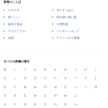
新着のことば
エキスポ
月とすっぽん
図々しい
割れ鍋に綴じ蓋
超加工食品
人間性能
テスクリアル
バイオハッキング
頭身
ディノバルド亜種
すべての辞書の索引
あ
い
う
え
お
か
き
く
け
こ
さ
し
す
せ
そ
た
ち
つ
て
と
な
に
ぬ
ね
の
は
ひ
ふ
へ
ほ
ま
み
む
め
も
や
ゆ
よ
ら
り
る
れ
ろ
わ
を
ん