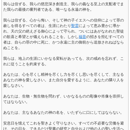
我らは信ずる、我らの慈悲深き創造主、我らの義なる至上の支配者でま
た我らの最後の審判者である、唯一なる永遠の神を。
我らは信ずる、心から悔い、そして神の子イエスへの信仰によって罪の
赦しを得るすべての者は、生涯にわたり
聖霊
によって恵み豊かに導か
れ、天の父の絶えざる御心によって守られ、ついにはあがなわれた聖徒
の歓喜と希望とが備えられることを。しかし
福音
の招きを拒むすべての
者は、自らの罪の中に死に、かつ永遠に主の御前から追放されねばなら
ぬことを。
我らは、地上の生涯にいかなる変転があっても、次の戒めを忘れず、こ
れに従うことを約束する。
あなたは、心を尽くし精神を尽くし力を尽くし思いを尽くして、主なる
あなたの神を愛しなさい。また自分を愛するように、あなたの隣り人を
愛しなさい。
あなたは、生物・無生物を問わず、いかなるものの彫像や肖像を崇拝し
てはならない。
あなたは、主なるあなたの神の名を、いたずらに口にしてはならない。
安息日を憶えてこれを聖きよく守りなさい。すべての不必要な労働を避
け、その日を、できるだけ聖書の研究と自分および他の人の聖い生活へ