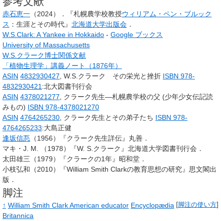
参考文献
赤石恵一
（2024）．『札幌農学校教授
ウィリアム・ペン・ブルック
ス
：生涯とその時代』
北海道大学出版会
．
W.S.Clark: A Yankee in Hokkaido
-
Google ブックス
University of Massachusetts
W.S.クラーク博士関係文献
「植物生理学」講義ノート（1876年）
ASIN
4832930427
, W.S.クラーク その栄光と挫折
ISBN 978-
4832930421
:北大図書刊行会
ASIN
4378021277
, クラーク先生―札幌農学校の父 (少年少女伝記読
みもの)
ISBN 978-4378021270
ASIN
4764265230
, クラーク先生とその弟子たち
ISBN 978-
4764265233
:大島正健
逢坂信忢
（1956）『クラーク先生詳伝』丸善．
マキ・J. M. （1978）『W. S.クラーク』北海道大学図書刊行会．
太田雄三（1979）『クラークの1年』昭和堂．
小枝弘和（2010）『William Smith Clarkの教育思想の研究』思文閣出
版．
脚注
↑
William Smith Clark American educator
Encyclopædia
[
脚注の使い方
]
Britannica