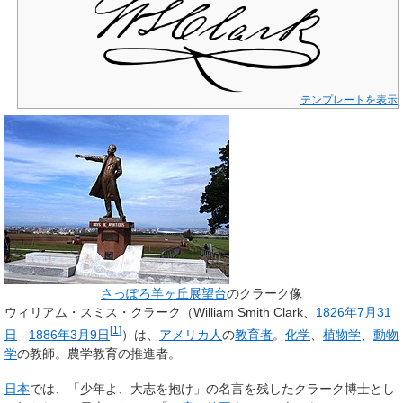
テンプレートを表示
さっぽろ羊ヶ丘展望台
のクラーク像
ウィリアム・スミス・クラーク
（
William Smith Clark
、
1826年
7月31
[
1
]
日
-
1886年
3月9日
）は、
アメリカ人
の
教育者
。
化学
、
植物学
、
動物
学
の教師。農学教育の推進者。
日本
では、「少年よ、大志を抱け」の名言を残した
クラーク博士
とし