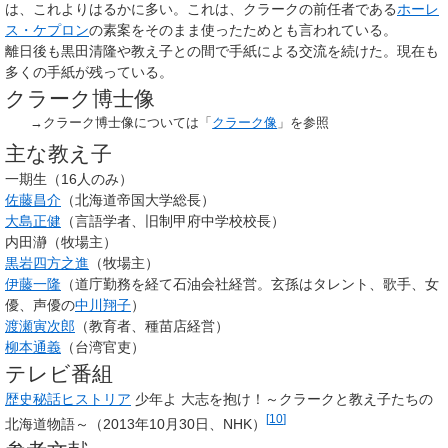
は、これよりはるかに多い。これは、クラークの前任者である
ホーレ
ス・ケプロン
の素案をそのまま使ったためとも言われている。
離日後も黒田清隆や教え子との間で手紙による交流を続けた。現在も
多くの手紙が残っている。
クラーク博士像
→クラーク博士像については「
クラーク像
」を参照
主な教え子
一期生（16人のみ）
佐藤昌介
（北海道帝国大学総長）
大島正健
（言語学者、旧制甲府中学校校長）
内田瀞（牧場主）
黒岩四方之進
（牧場主）
伊藤一隆
（道庁勤務を経て石油会社経営。玄孫はタレント、歌手、女
優、声優の
中川翔子
）
渡瀬寅次郎
（教育者、種苗店経営）
柳本通義
（台湾官吏）
テレビ番組
歴史秘話ヒストリア
少年よ 大志を抱け！～クラークと教え子たちの
[
10
]
北海道物語～（2013年10月30日、NHK）