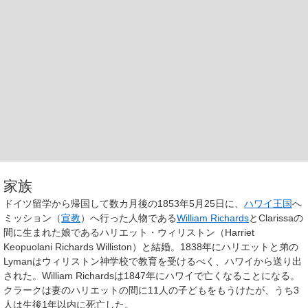
家族
ドイツ留学から帰国して数カ月後の1853年5月25日に、
ハワイ王国
へ
ミッション（
宣教
）へ行った人物である
William Richards
とClarissaの
間に生まれた娘であるハリエット・ウィリストン（Harriet
Keopuolani Richards Williston）と結婚。1838年にハリエットと弟の
Lymanはウィリストン神学校で教育を受けるべく、ハワイから送り出
された。William Richardsは1847年にハワイで亡くなることになる。
クラークは妻のハリエットの間に11人の子どもをもうけたが、うち3
人は生後1年以内に死亡した。