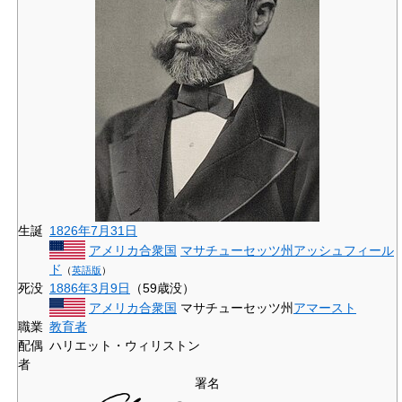
生誕
1826年
7月31日
アメリカ合衆国
マサチューセッツ州
アッシュフィール
ド
（
英語版
）
死没
1886年
3月9日
（59歳没）
アメリカ合衆国
マサチューセッツ州
アマースト
職業
教育者
配偶
ハリエット・ウィリストン
者
署名