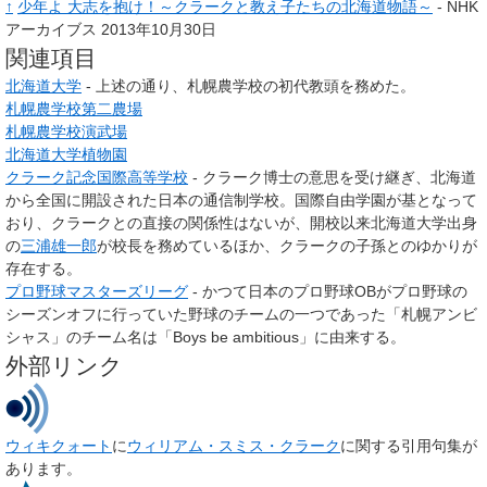
↑
少年よ 大志を抱け！～クラークと教え子たちの北海道物語～
- NHK
アーカイブス 2013年10月30日
関連項目
北海道大学
- 上述の通り、札幌農学校の初代教頭を務めた。
札幌農学校第二農場
札幌農学校演武場
北海道大学植物園
クラーク記念国際高等学校
- クラーク博士の意思を受け継ぎ、北海道
から全国に開設された日本の通信制学校。国際自由学園が基となって
おり、クラークとの直接の関係性はないが、開校以来北海道大学出身
の
三浦雄一郎
が校長を務めているほか、クラークの子孫とのゆかりが
存在する。
プロ野球マスターズリーグ
- かつて日本のプロ野球OBがプロ野球の
シーズンオフに行っていた野球のチームの一つであった「
札幌アンビ
シャス
」のチーム名は「Boys be ambitious」に由来する。
外部リンク
ウィキクォート
に
ウィリアム・スミス・クラーク
に関する引用句集が
あります。