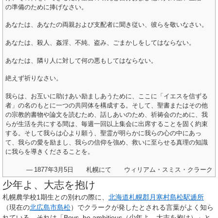
の準備のために捧げなさい。
あなたは、あなたの両親および支配者に聞き従い、彼らを敬いなさい。
あなたは、殺人、姦淫、不純、盗み、ごまかしをしてはならない。
あなたは、隣り人に対して何の悪もしてはならない。
絶えず祈りなさい。
我らは、お互いに助けあい励ましあうために、ここに「イエスを信ずる
者」の名のもとに一つの共同体を構成する。そして、聖書またはその他
の宗教的書物や論文を読むため、話しあいのため、祈祷会のために、我
らが生活を共にする間は、毎週一回以上集会に出席することを固く約束
する。そして我らは心より願う、聖霊が明らかに我らの心の中にあっ
て、我らの愛を励まし、我らの信仰を強め、救いに至らせる真理の知識
に我らを導きくださることを。
—
1877年3月5日 札幌にて ウィリアム・スミス・クラーク
少年よ、大志を抱け
札幌農学校1期生との別れの際に、
北海道
札幌郡
月寒村
島松駅逓所
（現在の
北広島市
島松
）でクラークが発したとされる言葉がよく知ら
れている。それは「Boys, be ambitious（少年よ、大志を抱け）」と