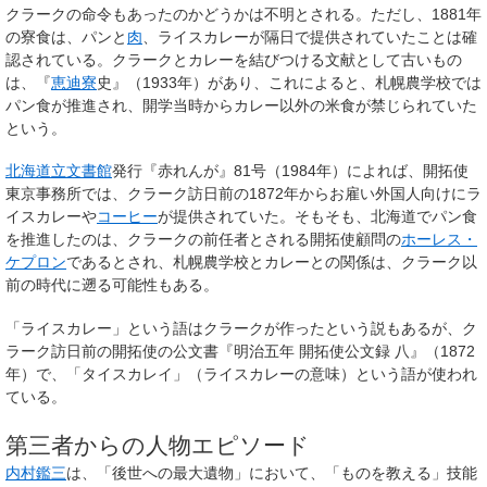
クラークの命令もあったのかどうかは不明とされる。ただし、1881年
の寮食は、パンと
肉
、ライスカレーが隔日で提供されていたことは確
認されている。クラークとカレーを結びつける文献として古いもの
は、『
恵迪寮
史』（1933年）があり、これによると、札幌農学校では
パン食が推進され、開学当時からカレー以外の米食が禁じられていた
という。
北海道立文書館
発行『赤れんが』81号（1984年）によれば、開拓使
東京事務所では、クラーク訪日前の1872年からお雇い外国人向けにラ
イスカレーや
コーヒー
が提供されていた。
そもそも、北海道でパン食
を推進したのは、クラークの前任者とされる開拓使顧問の
ホーレス・
ケプロン
であるとされ、札幌農学校とカレーとの関係は、クラーク以
前の時代に遡る可能性もある。
「ライスカレー」という語はクラークが作ったという説もあるが、ク
ラーク訪日前の開拓使の公文書『明治五年 開拓使公文録 八』（1872
年）で、「タイスカレイ」（ライスカレーの意味）という語が使われ
ている。
第三者からの人物エピソード
内村鑑三
は、「後世への最大遺物」において、「ものを教える」技能