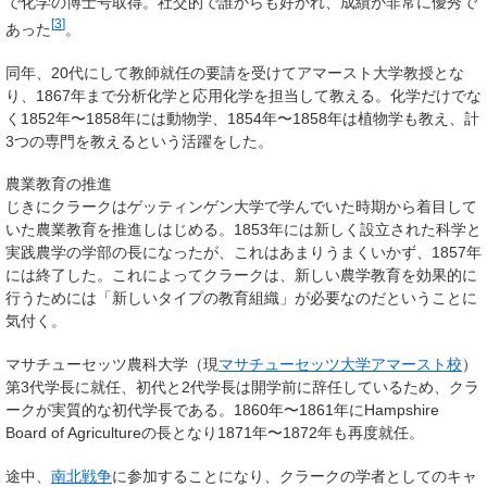
で化学の博士号取得。社交的で誰からも好かれ、成績が非常に優秀で
[
3
]
あった
。
同年、20代にして教師就任の要請を受けてアマースト大学教授とな
り、1867年まで分析化学と応用化学を担当して教える。化学だけでな
く1852年〜1858年には動物学、1854年〜1858年は植物学も教え、計
3つの専門を教えるという活躍をした。
農業教育の推進
じきにクラークはゲッティンゲン大学で学んでいた時期から着目して
いた農業教育を推進しはじめる。1853年には新しく設立された科学と
実践農学の学部の長になったが、これはあまりうまくいかず、1857年
には終了した。これによってクラークは、新しい農学教育を効果的に
行うためには「新しいタイプの教育組織」が必要なのだということに
気付く。
マサチューセッツ農科大学（現
マサチューセッツ大学アマースト校
）
第3代学長に就任、初代と2代学長は開学前に辞任しているため、クラ
ークが実質的な初代学長である。1860年〜1861年にHampshire
Board of Agricultureの長となり1871年〜1872年も再度就任。
途中、
南北戦争
に参加することになり、クラークの学者としてのキャ