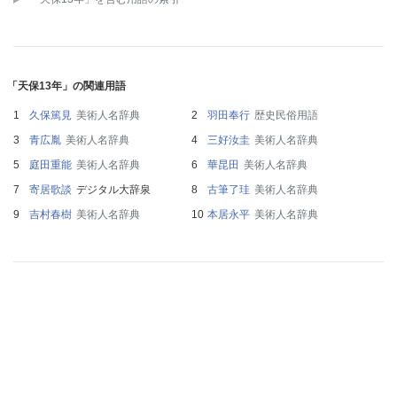
「天保13年」の関連用語
久保篤見
美術人名辞典
羽田奉行
歴史民俗用語
青広胤
美術人名辞典
三好汝圭
美術人名辞典
庭田重能
美術人名辞典
華昆田
美術人名辞典
寄居歌談
デジタル大辞泉
古筆了珪
美術人名辞典
吉村春樹
美術人名辞典
本居永平
美術人名辞典