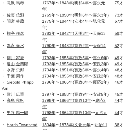
・
滝沢 馬琴
1767年
〜
1848年
(
明和4年
〜
嘉永元
75
才
年
)
・
佐藤 信淵
1769年
〜
1850年
(
明和6年
〜
嘉永3年
)
73
才
・
間宮 林蔵
1775年
〜
1844年
(
安永4年
〜
弘化元
67
才
年
)
・
柳亭 種彦
1783年
〜
1842年
(
天明3年
〜天保13
59
才
年)
・
為永 春水
1790年
〜
1843年
(
寛政2年
〜
天保14
52
才
年
)
・
徳川 家慶
1793年
〜
1853年
(
寛政5年
〜
嘉永6年
)
49
才
・
遠山 金四郎
1793年
〜
1855年
(
寛政5年
〜
安政2年
)
49
才
・
水野 忠邦
1794年
〜
1851年
(
寛政6年
〜
嘉永4年
)
48
才
・
千葉 周作
1794年
〜
1855年
(
寛政6年
〜
安政2年
)
48
才
・
Siebold Philipp
1796年
〜
1866年
(
寛政8年
〜
慶応2年
)
46
才
Von
・
歌川 広重
1797年
〜
1858年
(
寛政9年
〜
安政5年
)
45
才
・
高島 秋帆
1798年
〜
1866年
(
寛政10年
〜
慶応2
44
才
年
)
・
男谷 精一郎
1798年
〜
1864年
(
寛政10年
〜
元治元
44
才
年
)
・
Harris Townsend
1804年
〜
1878年
(
文化元年
〜
明治11
38
才