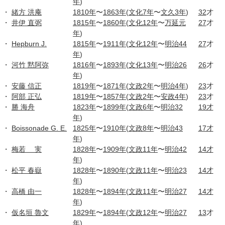
年
)
・
緒方 洪庵
1810年
〜
1863年
(
文化7年
〜
文久3年
)
32
才
・
井伊 直弼
1815年
〜
1860年
(
文化12年
〜
万延元
27
才
年
)
・
Hepburn J.
1815年
〜
1911年
(
文化12年
〜
明治44
27
才
年
)
・
河竹 黙阿弥
1816年
〜
1893年
(
文化13年
〜
明治26
26
才
年
)
・
安藤 信正
1819年
〜
1871年
(
文政2年
〜
明治4年
)
23
才
・
阿部 正弘
1819年
〜
1857年
(
文政2年
〜
安政4年
)
23
才
・
勝 海舟
1823年
〜
1899年
(
文政6年
〜
明治32
19才
年
)
・
Boissonade G. E.
1825年
〜
1910年
(
文政8年
〜
明治43
17才
年
)
・
梅若 実
1828年
〜
1909年
(
文政11年
〜
明治42
14才
年
)
・
松平 春嶽
1828年
〜
1890年
(
文政11年
〜
明治23
14才
年
)
・
高橋 由一
1828年
〜
1894年
(
文政11年
〜
明治27
14才
年
)
・
仮名垣 魯文
1829年
〜
1894年
(
文政12年
〜
明治27
13
才
年
)