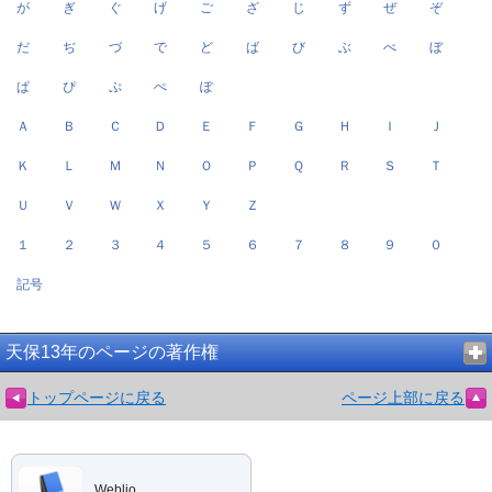
が
ぎ
ぐ
げ
ご
ざ
じ
ず
ぜ
ぞ
だ
ぢ
づ
で
ど
ば
び
ぶ
べ
ぼ
ぱ
ぴ
ぷ
ぺ
ぽ
Ａ
Ｂ
Ｃ
Ｄ
Ｅ
Ｆ
Ｇ
Ｈ
Ｉ
Ｊ
Ｋ
Ｌ
Ｍ
Ｎ
Ｏ
Ｐ
Ｑ
Ｒ
Ｓ
Ｔ
Ｕ
Ｖ
Ｗ
Ｘ
Ｙ
Ｚ
１
２
３
４
５
６
７
８
９
０
記号
天保13年のページの著作権
トップページに戻る
ページ上部に戻る
Weblio