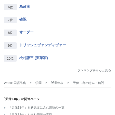
為政者
6位
確認
7位
オーダー
8位
トリッシュヴァンディヴァー
9位
松村謙三 (実業家)
10位
ランキングをもっと見る
Weblio国語辞典
>
学問
>
近世年表
>
天保13年
の意味・解説
「天保13年」の関連ページ
「天保13年」を解説文に含む用語の一覧
「天保13年」を含む用語の索引