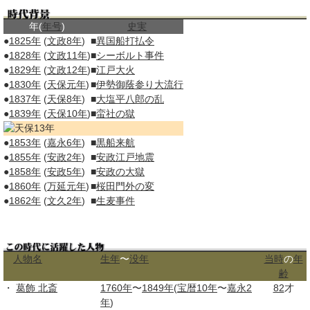
年(
年号
)
史実
●
1825年
(
文政8年
)
■
異国船打払令
●
1828年
(
文政11年
)
■
シーボルト事件
●
1829年
(
文政12年
)
■
江戸大火
●
1830年
(
天保元年
)
■
伊勢
御蔭参り
大流行
●
1837年
(
天保8年
)
■
大塩平八郎の乱
●
1839年
(
天保10年
)
■
蛮社の獄
●
1853年
(
嘉永6年
)
■
黒船来航
●
1855年
(
安政2年
)
■
安政江戸地震
●
1858年
(
安政5年
)
■
安政の大獄
●
1860年
(
万延元年
)
■
桜田門外の変
●
1862年
(
文久2年
)
■
生麦事件
人物名
生年
〜
没年
当時
の
年
齢
・
葛飾 北斎
1760年
〜
1849年
(
宝暦10年
〜
嘉永2
82
才
年
)