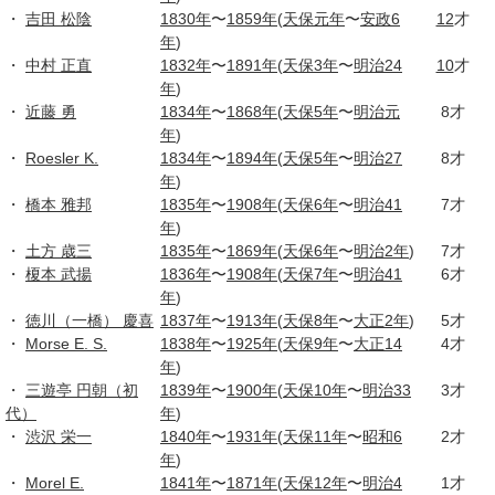
・
吉田 松陰
1830年
〜
1859年
(
天保元年
〜
安政6
12
才
年
)
・
中村 正直
1832年
〜
1891年
(
天保3年
〜
明治24
10
才
年
)
・
近藤 勇
1834年
〜
1868年
(
天保5年
〜
明治元
8才
年
)
・
Roesler K.
1834年
〜
1894年
(
天保5年
〜
明治27
8才
年
)
・
橋本 雅邦
1835年
〜
1908年
(
天保6年
〜
明治41
7才
年
)
・
土方 歳三
1835年
〜
1869年
(
天保6年
〜
明治2年
)
7才
・
榎本 武揚
1836年
〜
1908年
(
天保7年
〜
明治41
6才
年
)
・
徳川（一橋） 慶喜
1837年
〜
1913年
(
天保8年
〜
大正2年
)
5才
・
Morse E. S.
1838年
〜
1925年
(
天保9年
〜
大正14
4才
年
)
・
三遊亭 円朝（初
1839年
〜
1900年
(
天保10年
〜
明治33
3才
代）
年
)
・
渋沢 栄一
1840年
〜
1931年
(
天保11年
〜
昭和6
2才
年
)
・
Morel E.
1841年
〜
1871年
(
天保12年
〜
明治4
1才