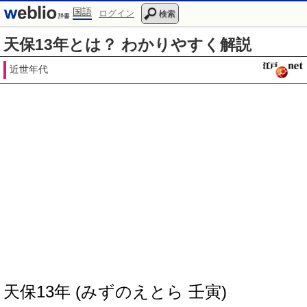
国語
ログイン
検索
天保13年とは？ わかりやすく解説
近世年代
天保13年 (みずのえとら 壬寅)