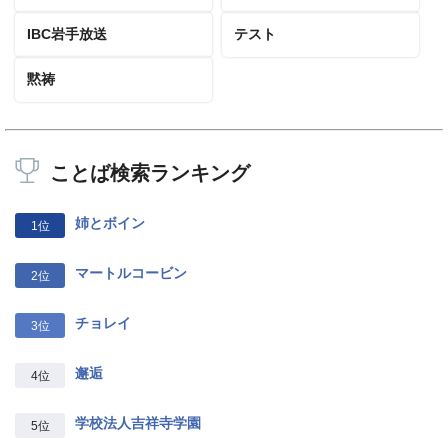
IBC岩手放送
テスト
黙祷
ことば検索ランキング
姉とボイン
1位
マートルコービン
2位
チョレイ
3位
邂逅
4位
学校法人吉祥寺学園
5位