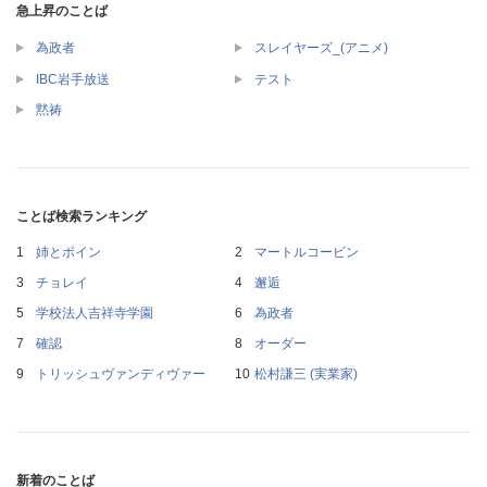
急上昇のことば
為政者
スレイヤーズ_(アニメ)
IBC岩手放送
テスト
黙祷
ことば検索ランキング
姉とボイン
マートルコービン
チョレイ
邂逅
学校法人吉祥寺学園
為政者
確認
オーダー
トリッシュヴァンディヴァー
松村謙三 (実業家)
新着のことば