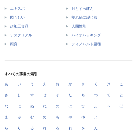
エキスポ
月とすっぽん
図々しい
割れ鍋に綴じ蓋
超加工食品
人間性能
テスクリアル
バイオハッキング
頭身
ディノバルド亜種
すべての辞書の索引
あ
い
う
え
お
か
き
く
け
こ
さ
し
す
せ
そ
た
ち
つ
て
と
な
に
ぬ
ね
の
は
ひ
ふ
へ
ほ
ま
み
む
め
も
や
ゆ
よ
ら
り
る
れ
ろ
わ
を
ん