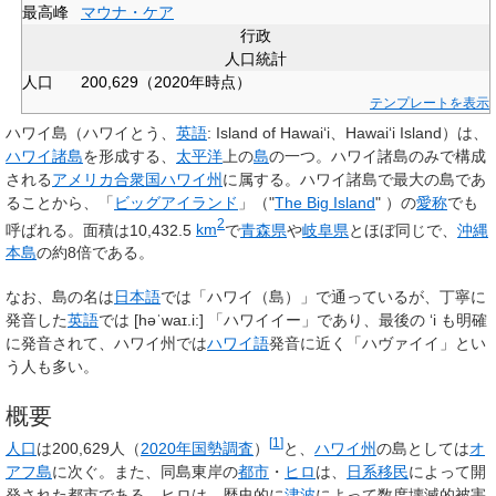
最高峰
マウナ・ケア
行政
人口統計
人口
200,629
（2020年時点）
テンプレートを表示
ハワイ島
（ハワイとう、
英語
:
Island of Hawai‘i
、
Hawaiʻi Island
）は、
ハワイ諸島
を形成する、
太平洋
上の
島
の一つ。ハワイ諸島のみで構成
される
アメリカ合衆国
ハワイ州
に属する。ハワイ諸島で最大の島であ
ることから、「
ビッグアイランド
」（"
The Big Island
" ）の
愛称
でも
2
呼ばれる。面積は10,432.5
km
で
青森県
や
岐阜県
とほぼ同じで、
沖縄
本島
の約8倍である。
なお、島の名は
日本語
では「ハワイ（島）」で通っているが、丁寧に
発音した
英語
では
[həˈwaɪ.i:]
「ハワイイー」であり、最後の ʻi も明確
に発音されて、ハワイ州では
ハワイ語
発音に近く「ハヴァイイ」とい
う人も多い。
概要
[
1
]
人口
は200,629人（
2020年
国勢調査
）
と、
ハワイ州
の島としては
オ
アフ島
に次ぐ。また、同島東岸の
都市
・
ヒロ
は、
日系移民
によって開
発された都市である。ヒロは、歴史的に
津波
によって数度壊滅的被害