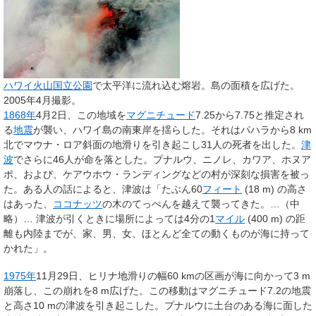
ハワイ火山国立公園
で太平洋に流れ込む熔岩。島の面積を広げた。
2005年4月撮影。
1868年
4月2日、この地域を
マグニチュード
7.25から7.75と推定され
る
地震
が襲い、ハワイ島の南東岸を揺らした。それはパハラから8 km
北でマウナ・ロア斜面の地滑りを引き起こし31人の死者を出した。
津
波
でさらに46人が命を落とした。プナルウ、ニノレ、カワア、ホヌア
ポ、および、ケアウホウ・ランディングなどの村が深刻な損害を被っ
た。ある人の話によると、津波は「たぶん60
フィート
(18 m) の高さ
はあった、
ココナッツ
の木のてっぺんを越えて襲ってきた。…（中
略）… 津波が引くときに場所によっては4分の1
マイル
(400 m) の距
離も内陸までが、家、男、女、ほとんど全ての動くものが海に持って
かれた」。
1975年
11月29日、ヒリナ地滑りの幅60 kmの区画が海に向かって3 m
崩落し、この崩れを8 m広げた。この移動はマグニチュード7.2の地震
と高さ10 mの津波を引き起こした。プナルウに土台のある海に面した