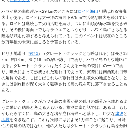
ハワイ島の南東岸から29 kmのところには
ロイヒ海山
と呼ばれる海底
火山がある。ロイヒは太平洋の海面下975 mで活発な噴火を続けてい
る。ロイヒは継続して火山活動を続け、ついに山頂が海水準を突き破
り、その後に海面上でもキラウエアとつながり、ハワイ島にさらなる
陸地領域を付加すると考えられている。このイベントは現在のところ
数万年後の未来に起こると予言されている。
ヒリナ地滑り
（グレート・クラックとも呼ばれる）は長さ13
（
英語版
）
km、幅18 m、深さ18 mの深い裂け目であり、ハワイ島のカウ地区に
ある。グレート・クラックはたくさんある一連の裂け目の一つであ
り、噴火によって形成された割れ目であって、実際には南西割れ目帯
の延長である。しばしばこれらの割れ目は火山噴火の地点となり、と
きには割れ目が深く大きく破砕されて島の塊を海に落下させることも
ある。
グレート・クラックがハワイ島の南麓が島の残りの部分から離れるよ
うに動いた結果と考える人もいる。推測に富む話では、ある日、もし
かしたらすぐに、島の大きな塊が崩れ海洋へと落下し、巨大な
津波
と
地震
を引き起こす。これは実際にはおよそ1万年ごとに起こり、可能
性の範疇の話ではない。他の人たちはグレート・クラックは島を分離