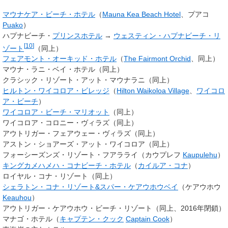
マウナケア・ビーチ・ホテル
（
Mauna Kea Beach Hotel
、プアコ
Puako
）
ハプナビーチ・
プリンスホテル
→
ウェスティン・ハプナビーチ・リ
[
10
]
ゾート
（同上）
フェアモント・オーキッド・ホテル
（
The Fairmont Orchid
、同上）
マウナ・ラニ・ベイ・ホテル（同上）
クラシック・リゾート・アット・マウナラニ（同上）
ヒルトン・ワイコロア・ビレッジ
（
Hilton Waikoloa Village
、
ワイコロ
ア・ビーチ
）
ワイコロア・ビーチ・マリオット
（同上）
ワイコロア・コロニー・ヴィラズ（同上）
アウトリガー・フェアウェー・ヴィラズ（同上）
アストン・ショアーズ・アット・ワイコロア（同上）
フォーシーズンズ・リゾート・フアラライ（カウプレフ
Kaupulehu
）
キングカメハメハ・コナビーチ・ホテル
（
カイルア・コナ
）
ロイヤル・コナ・リゾート（同上）
シェラトン・コナ・リゾート&スパー・ケアウホウベイ
（ケアウホウ
Keauhou
）
アウトリガー・ケアウホウ・ビーチ・リゾート（同上、2016年閉鎖）
マナゴ・ホテル（
キャプテン・クック
Captain Cook
）