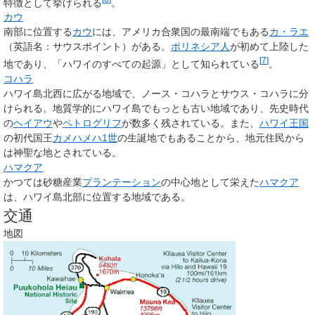
特徴として挙げられる
。
カウ
南部に位置する
カウ
には、アメリカ合衆国の最南端でもある
カ・ラエ
（英語名：サウスポイント）がある。
ポリネシア人
が初めて上陸した
[
7
]
地であり、「ハワイのすべての起源」として知られている
。
コハラ
ハワイ島北西に広がる地域で、ノース・コハラとサウス・コハラに分
けられる。地質学的にハワイ島でもっとも古い地域であり、先史時代
の
ヘイアウ
や
ペトログリフ
が数多く残されている。また、
ハワイ王国
の初代国王
カメハメハ1世
の生誕地でもあることから、地元住民から
は神聖な地とされている。
ハマクア
かつては砂糖産業
プランテーション
の中心地として栄えた
ハマクア
は、ハワイ島北部に位置する地域である。
交通
地図