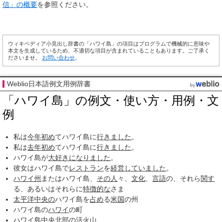
信」の概要
を参照ください。
ウィキペディア小見出し辞書の「ハワイ島」の項目はプログラムで機械的に意味や
本文を生成しているため、不適切な項目が含まれていることもあります。ご了承く
ださいませ。
お問い合わせ
。
Weblio日本語例文用例辞書
「ハワイ島」の例文・使い方・用例・文
例
私は
今年
初め
てハワイ島に
行きました
。
私は
去年
初め
てハワイ島に
行きました
。
ハワイ島が
大好きに
なりました
。
彼女はハワイ島で
レストラン
を
経営して
いました
。
ハワイ州
またはハワイ島、
その人
々、
文化
、
言語
の、それら
関す
る、あるいはそれらに
特徴的な
さま
太平洋
中央の
ハワイ島を
占め
る
米国
の州
ハワイ島の
ハワイ
の町
ハワイ島
中央北
部の
活火山