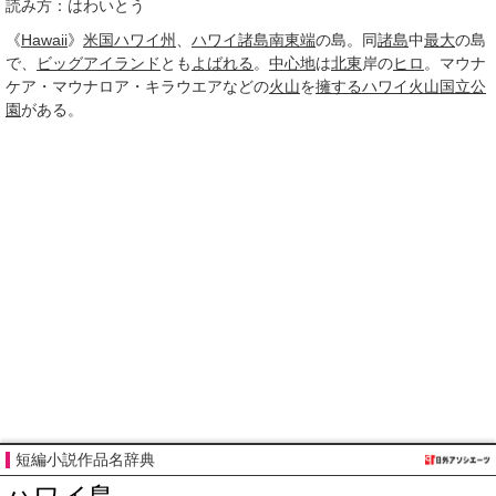
読み方：はわいとう
《
Hawaii
》
米国
ハワイ州
、
ハワイ諸島
南東端
の島。同
諸島
中
最大
の島
で、
ビッグアイランド
とも
よばれる
。
中心地
は
北東
岸の
ヒロ
。マウナ
ケア・マウナロア・キラウエアなどの
火山
を
擁する
ハワイ火山国立公
園
がある。
短編小説作品名辞典