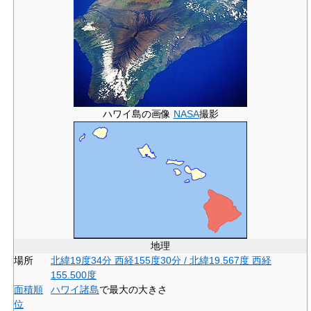
ハワイ島の画像
NASA
撮影
地理
場所
北緯19度34分
西経155度30分
/
北緯19.567度 西経
155.500度
面積順
ハワイ諸島
で最大の大きさ
位