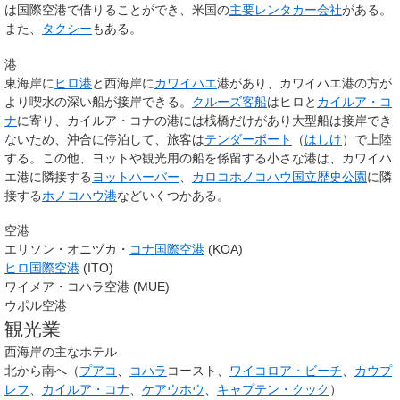
は国際空港で借りることができ、米国の
主要レンタカー会社
がある。
また、
タクシー
もある。
港
東海岸に
ヒロ港
と西海岸に
カワイハエ
港があり、カワイハエ港の方が
より喫水の深い船が接岸できる。
クルーズ客船
はヒロと
カイルア・コ
ナ
に寄り、カイルア・コナの港には桟橋だけがあり大型船は接岸でき
ないため、沖合に停泊して、旅客は
テンダーボート
（
はしけ
）で上陸
する。この他、ヨットや観光用の船を係留する小さな港は、カワイハ
エ港に隣接する
ヨットハーバー
、
カロコホノコハウ国立歴史公園
に隣
接する
ホノコハウ港
などいくつかある。
空港
エリソン・オニヅカ・
コナ国際空港
(KOA)
ヒロ国際空港
(ITO)
ワイメア・コハラ空港 (MUE)
ウポル空港
観光業
西海岸の主なホテル
北から南へ（
プアコ
、
コハラ
コースト、
ワイコロア・ビーチ
、
カウプ
レフ
、
カイルア・コナ
、
ケアウホウ
、
キャプテン・クック
）