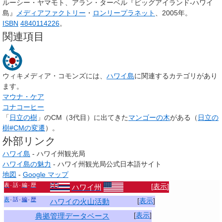
ルーシー・ヤマモト、アラン・ターベル『ビッグアイランド-ハワイ
島』
メディアファクトリー
・
ロンリープラネット
、2005年。
ISBN
4840114226
。
関連項目
ウィキメディア・コモンズには、
ハワイ島
に関連するカテゴリがあり
ます。
マウナ・ケア
コナコーヒー
「
日立の樹
」のCM（3代目）に出てきた
マンゴーの木
がある（
日立の
樹#CMの変遷
）。
外部リンク
ハワイ島
- ハワイ州観光局
ハワイ島の魅力
- ハワイ州観光局公式日本語サイト
地図
-
Google マップ
表
話
編
歴
[
表示
]
ハワイ州
表
話
編
歴
[
表示
]
ハワイの火山活動
[
表示
]
典拠管理データベース