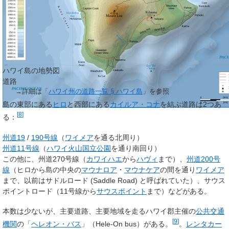
ハワイ島の地勢図
道路
→詳細は「
ハワイ州の道路一覧 § ハワイ島
」を参照
島の東部にある
ヒロ
と西部にある
カイルア・コナ
を結ぶ道路は2つあ
[
8
]
る：
州道19
/
190号線
（
ワイメア
を通る北周り）
州道11号線
（
ハワイ火山国立公園
を通り南回り）
この他に、州道270号線（
カワイハエ
から
ハヴィ
まで）、
州道200号
線
（ヒロから島の中央の
マウナロア
・
マウナケア
の間を通り
ワイメア
まで、以前はサドルロード (Saddle Road) と呼ばれていた）、サウス
ポイントロード（11号線から
サウスポイント
まで）などがある。
本数は少ないが、主要道路、主要地域を走るハワイ郡主催の
公共交通
[
9
]
機関
の「
ヘレオン・バス
」（Hele-On bus）がある。
。
レンタカー