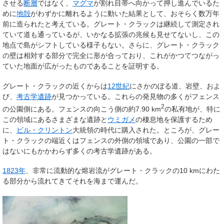
させる
断層
ではなく、
マグマ
が割れ目帯へ向かって押し進んでいるた
めに
地殻
がわずかに離れるように動いた結果として、おそらく数万年
前に造られたと考えている。グレート・クラックは継続して測定され
ていて道も通っているが、いかなる拡張の兆候も見せてないし、この
地点で島がシフトしている様子もない。さらに、グレート・クラック
の壁は相対する部分で完全に形が合っており、これがかつてつながっ
ていた地面が広がったものであることを証明する。
グレート・クラックの近くからは
12世紀
にさかのぼる道、岩壁、およ
び、
考古学
遺跡
が見つかっている。これらの発見物の多くがフェンス
2
の公園側にある。フェンスの向こう側の約7.90 km
の私有地が、特に
この領域にあるさまざまな遺跡と
ウミガメ
の棲息地を保護するため
に、
ビル・クリントン
大統領の時代に購入された。ところが、グレー
ト・クラックの端近くはフェンスの外側の領域であり、公園の一部で
はないにもかかわらず多くの考古学遺跡がある。
1823年
、非常に流動的な熔岩流がグレート・クラックの10 kmにわた
る部分から流れてきてそれを海まで運んだ。