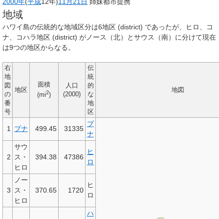
2000年
(
平成
12年)
11月21日
姉妹都市提携
地域
ハワイ島の伝統的な地域区分は6地区 (district) であったが、ヒロ、コ
ナ、コハラ地区 (district) がノース（北）とサウス（南）に分けて現在
は9つの地区からなる。
右
伝
地
統
面積
図
人口
的
地区
地図
2
の
(2000)
な
(mi
)
番
地
号
区
プ
1
プナ
499.45
31335
ナ
サウ
ヒ
2
ス・
394.38
47386
ロ
ヒロ
ノー
ヒ
3
ス・
370.65
1720
ロ
ヒロ
ハ