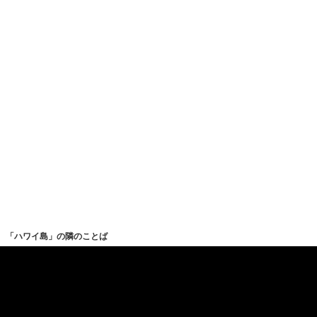
「ハワイ島」の隣のことば
ハワイ大学マノア校
ハワイ大神宮
ハワイ-天皇海山列の火山の一覧
ハワイ定住伝説のハワイロア
ハワイ専用どこでもドア
ハワイ (小説)