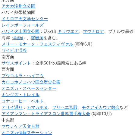
アカカ滝州立公園
ハワイ熱帯植物園
イミロア天文学センター
レインボーフォールズ
ハワイ火山国立公園
：活火山
キラウエア
、
マウナロア
、
プナルウ黒砂
海岸
、
溶岩洞
を含む。
（
英語版
）
メリー・モナーク・フェスティヴァル
(毎年6月)
ワイピオ渓谷
南方面
サウスポイント
：全米50州の最南端にある岬
西方面
プウコホラ・ヘイアウ
カロコホノコハウ国立歴史公園
オニズカ・スペースセンター
キングズ・トレイル
コナコーヒー・ベルト
アリイ通り
：
カマカホヌ
、
フリヘエ宮殿
、
モクアイカウア教会
など
アイアンマン・トライアスロン世界選手権大会
(毎年10月)
中央部
マウナケア天文台群
オニズカ情報ステーション