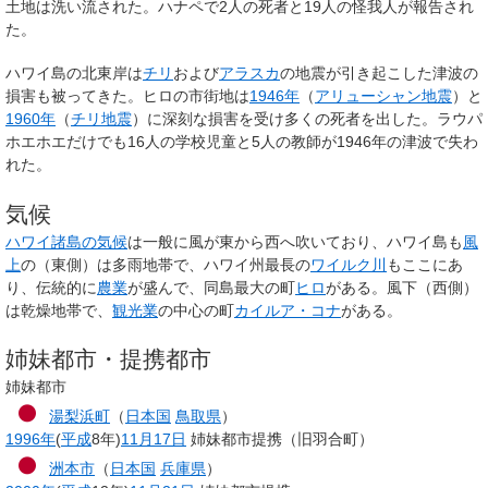
土地は洗い流された。ハナペで2人の死者と19人の怪我人が報告され
た。
ハワイ島の北東岸は
チリ
および
アラスカ
の地震が引き起こした津波の
損害も被ってきた。ヒロの市街地は
1946年
（
アリューシャン地震
）と
1960年
（
チリ地震
）に深刻な損害を受け多くの死者を出した。ラウパ
ホエホエだけでも16人の学校児童と5人の教師が1946年の津波で失わ
れた。
気候
ハワイ諸島の気候
は一般に風が東から西へ吹いており、ハワイ島も
風
上
の（東側）は多雨地帯で、ハワイ州最長の
ワイルク川
もここにあ
り、伝統的に
農業
が盛んで、同島最大の町
ヒロ
がある。風下（西側）
は乾燥地帯で、
観光業
の中心の町
カイルア・コナ
がある。
姉妹都市・提携都市
姉妹都市
湯梨浜町
（
日本国
鳥取県
）
1996年
(
平成
8年)
11月17日
姉妹都市提携（旧羽合町）
洲本市
（
日本国
兵庫県
）