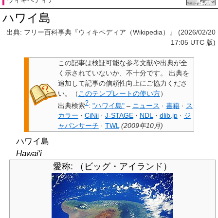
ウィキペディア
ハワイ島
出典: フリー百科事典『ウィキペディア（Wikipedia）』 (2026/02/20
17:05 UTC 版)
この記事は検証可能な参考文献や出典が全
く示されていないか、不十分です。
出典を
追加して記事の信頼性向上にご協力くださ
い。
（
このテンプレートの使い方
）
?
出典検索
:
"ハワイ島"
–
ニュース
·
書籍
·
ス
カラー
·
CiNii
·
J-STAGE
·
NDL
·
dlib.jp
·
ジ
ャパンサーチ
·
TWL
(
2009年10月
)
ハワイ島
Hawai'i
愛称: （ビッグ・アイランド）