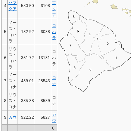
ハマ
マ
4
580.50
6108
クア
ク
ア
ノー
コ
ス・
5
132.92
6038
ハ
コハ
ラ
ラ
サウ
コ
ス・
6
351.72
13131
ハ
コハ
ラ
ラ
ノー
コ
7
ス・
489.01
28543
ナ
コナ
サウ
コ
8
ス・
335.38
8589
ナ
コナ
カ
9
カウ
922.22
5827
ウ
6