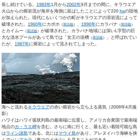
長し続けている。
1983年
1月から
2002年
9月までの間に、キラウエア
火山からの熔岩流が海岸を海側に延ばしたことによって220
ha
の陸地
が加えられた。現代にもいくつかの町がキラウエアの溶岩流によって
破壊された。
1960年
に
カポホ
、
1990年
に
カラパナ
（
英語版
）
（
英語版
）
と
カイムー
が破壊された。カラパナ地域には深いL字型の巨
（
英語版
）
大な淡水プールがあって島では「
女王の浴槽
」と呼ばれてい
（
英語版
）
たが、
1987年
に熔岩によって流されてしまった。
海へと流れる
キラウエア
の赤い熔岩から立ち上る蒸気（2008年4月撮
影）
ハワイはハワイ弧状列島の最南端に位置し、アメリカ合衆国で最南端
地点の
カ・ラエ岬
を含む。さらに南に行くと、最も近い着陸可能な島
は
ライン諸島
である。北には
マウイ島
があり、アレヌイハラ海峡を挟
んで
ハレアカラ
（東マウイ火山）を見ることができる。