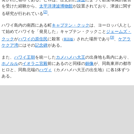
を受けた経験から、
太平洋津波博物館
が設置されており、津波に関す
[
2
]
る研究が行われている
。
ハワイ島内の南西にある町
キャプテン・クック
は、ヨーロッパ人とし
て始めてハワイを「発見した」キャプテン・クックこと
ジェームズ・
[
3
]
クック
が
ハワイの原住民
に
殺害
された場所であり
、
ケアラ
（
英語版
）
ケクア湾
にはその
記念碑
がある。
また、
ハワイ王朝
を統一した
カメハメハ大王
の出身地も島内にあり、
ホノルル
の
イオラニ宮殿
前にあるのと同様の
銅像
が、同島東岸の都市
ヒロと、同島北端の
ハヴィ
（カメハメハ大王の出生地）に各1体ずつ
ある。