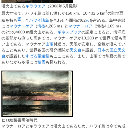
活火山である
キラウエア
（2008年5月撮影）
2
最大寸法で、ハワイ島は差し渡しが150 km、10,432.5 km
の陸地面
[
5
]
積を持ち
、全
ハワイ諸島
を合わせた面積の62
%
を占める。島中央部
には
マウナ・ケア
（
海抜
4,205 m）と
マウナ・ロア
（海抜4,169 m）
の2つの4000 m級火山がある。
ギネスブック
の認定によると、海洋底
の基部から測った高さでは、マウナ・ケアが10,203 mで世界で最も高
い山である。マウナケア
山頂
付近は、天候が安定し、空気が澄んでい
ることもあり、世界各国の研究機関が
天文台
を設置、
日本
の
国立天文
台
が設置した
すばる望遠鏡
もここにある。また、山頂では常夏の島で
ありながら冬場には
積雪
も見られる。
ヒロ絵葉書明治時代
マウナ・ロアとキラウエアは活火山であるため、ハワイ島は今でも成