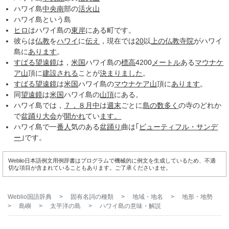
ハワイ島
中央南
部の
活火山
ハワイ島という島
ヒロ
はハワイ島の
東岸
にある町です。
彼らは
仏教
を
ハワイ
に
伝え
，現在では
20
以
上の
仏教寺院
がハワイ
島に
あります
。
すばる望遠鏡
は，
米国
ハワイ島の
標高
4200
メートル
ある
マウナケ
ア山
頂に
建設される
ことが
決まりました
。
すばる望遠鏡
は
米国
ハワイ島の
マウナケア山
頂に
あります
。
同
望遠鏡
は
米国
ハワイ島の
山頂
にある。
ハワイ島では，
７，８
月中
は
週末
ごとに
島の数
多く
の寺のどれか
で
盆踊り大会
が
開かれ
てい
ます。
ハワイ島で一
番人
気のある
盆踊り
曲は｢
ビューティフル・サンデ
ー
｣です。
Weblio日本語例文用例辞書はプログラムで機械的に例文を生成しているため、不適
切な項目が含まれていることもあります。ご了承くださいませ。
Weblio国語辞典
>
固有名詞の種類
>
地域・地名
>
地形・地勢
>
島嶼
>
太平洋の島
>
ハワイ島
の意味・解説