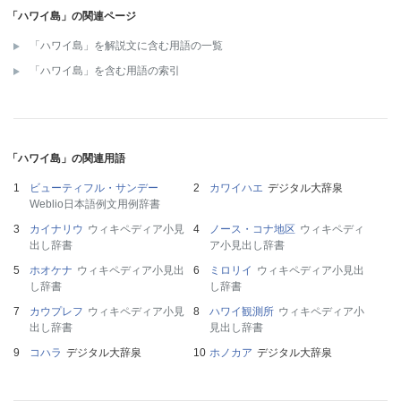
「ハワイ島」の関連ページ
「ハワイ島」を解説文に含む用語の一覧
「ハワイ島」を含む用語の索引
「ハワイ島」の関連用語
ビューティフル・サンデー
カワイハエ
デジタル大辞泉
Weblio日本語例文用例辞書
カイナリウ
ウィキペディア小見
ノース・コナ地区
ウィキペディ
出し辞書
ア小見出し辞書
ホオケナ
ウィキペディア小見出
ミロリイ
ウィキペディア小見出
し辞書
し辞書
カウプレフ
ウィキペディア小見
ハワイ観測所
ウィキペディア小
出し辞書
見出し辞書
コハラ
デジタル大辞泉
ホノカア
デジタル大辞泉