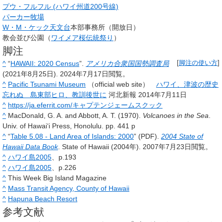
プウ・フルフル (ハワイ州道200号線)
パーカー牧場
W・M・ケック天文台
本部事務所（開放日）
教会並び公園（
ワイメア桜伝統祭り
）
脚注
^
“
HAWAII: 2020 Census
”.
アメリカ合衆国国勢調査局
[
脚注の使い方
]
(2021年8月25日). 2024年7月17日閲覧。
^
Pacific Tsunami Museum
（official web site）
ハワイ、津波の歴史
忘れぬ 島東部ヒロ、教訓後世に
河北新報 2014年7月11日
^
https://ja.eferrit.com/キャプテンジェームスクック
^
MacDonald, G. A. and Abbott, A. T. (1970).
Volcanoes in the Sea
.
Univ. of Hawaiʻi Press, Honolulu. pp. 441 p
^
“
Table 5.08 - Land Area of Islands: 2000
” (PDF).
2004 State of
Hawaii Data Book
. State of Hawaii (2004年). 2007年7月23日閲覧。
^
ハワイ島2005
、p.193
^
ハワイ島2005
、p.226
^
This Week Big Island Magazine
^
Mass Transit Agency, County of Hawaii
^
Hapuna Beach Resort
参考文献