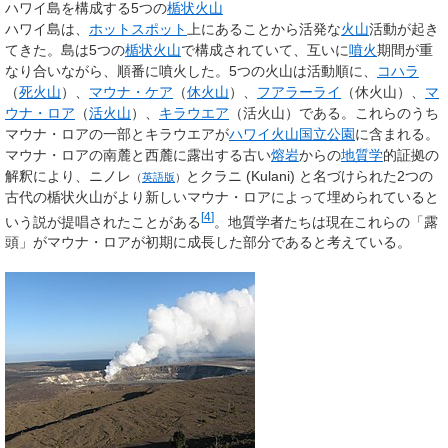
ハワイ島を構成する5つの
楯状火山
ハワイ島は、
ホットスポット
上にあることから活発な
火山
活動が起き
てきた。島は5つの
楯状火山
で構成されていて、互いに
噴火
期間が重
なり合いながら、順番に噴火した。5つの火山は活動順に、
コハラ
（
死火山
）、
マウナ・ケア
（
休火山
）、
フアラーライ
（休火山）、
マ
ウナ・ロア
（
活火山
）、
キラウエア
（活火山）である。これらのうち
マウナ・ロアの一部とキラウエアが
ハワイ火山国立公園
に含まれる。
マウナ・ロアの南麓と西麓に露出する古い
熔岩
からの
地質学
的証拠の
解釈により、
ニノレ
とクラニ (Kulani) と名づけられた2つの
（
英語版
）
古代の楯状火山がより新しいマウナ・ロアによって埋められていると
[
4
]
いう説が提唱されたことがある
。地質学者たちは現在これらの「露
頭」がマウナ・ロアが初期に成長した部分であると考えている。