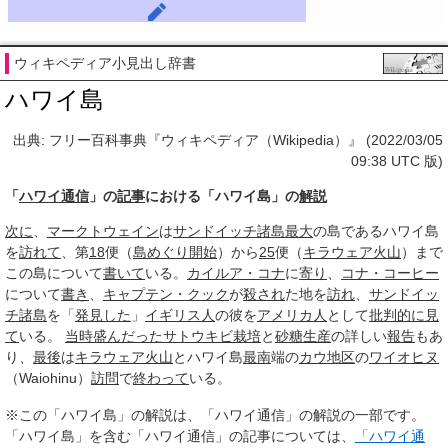
ウィキペディア小見出し辞書
ハワイ島
出典: フリー百科事典『ウィキペディア（Wikipedia）』 (2022/03/05
09:38 UTC 版)
「
ハワイ通信
」の
記事
における「ハワイ島」の
解説
次に
、
マークトウェイン
は
サンドイッチ諸島
最大
の島であるハワイ島
を
訪れて
、第
18
便（
島めぐり
開始
）から
25
便（
キラウェア火山
）まで
この島について
書いて
いる。
カイルア・コナ
に
寄り
、
コナ・コーヒー
について
書き
、
キャプテン・クック
が
殺され
た地を
訪れ
、
サンドイッ
チ諸島
を「
発見した
」
イギリス人
の彼を
アメリカ人
として
批判的に
見
て
いる。
当時
盛んだった
サトウキビ栽培
と
砂糖
生産
の詳しい
報告
もあ
り、
最後
は
キラウェア火山
とハワイ島
最南
端の
カウ
地区
の
ワイオヒヌ
（Waiohinu）
訪問
で
終わって
いる。
※この「ハワイ島」の解説は、「ハワイ通信」の解説の一部です。
「ハワイ島」を含む「ハワイ通信」の記事については、
「ハワイ通