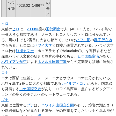
ハワ
の
4028.02
148677
イ郡
モ
ク
ヒロ
東部の
ヒロ
は、
2000年
度の
国勢調査
で人口40,759人と、ハワイ島で
一番大きな都市であり、ノース・ヒロとサウス・ヒロに分かれてい
る。州の中でも2番目に大きな都市で、ヒロは
ハワイ郡
の
郡庁所在地
でもある。ヒロには
ハワイ大学
ヒロ校が設置されている。ハワイ大学
ヒロ校は
航海カヌー
「ホクアラカイ (Hokualaka'i)」を運行するなど、
先住ハワイ人文化の研究と教育の中心である。
ヒロ国際空港
があり、
ハワイアン航空
による
ホノルル国際空港
からの定期便も頻繁に運航さ
れている。
コナ
コナは西部に位置し、ノース・コナとサウス・コナに分かれている。
ハワイ島で2番目に大きな都市である
カイルア・コナ
がある。国際線
も発着する
コナ国際空港
があり、ハワイ島西岸に点在するビッグアイ
ランドの多くのホテルへのゲートウェーである。
プナ
東部に位置する
プナ
は、
ハワイ火山国立公園
を有し、熔岩の潮だまり
や熔岩樹型などが見られるほか、その恩恵を受けたサウナや温水池が
[
6
]