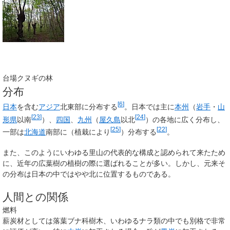
台場クヌギの林
分布
[
6
]
日本
を含む
アジア
北東部に分布する
。日本では主に
本州
（
岩手
・
山
[
23
]
[
24
]
形県
以南
）、
四国
、
九州
（
屋久島
以北
）の各地に広く分布し、
[
25
]
[
22
]
一部は
北海道
南部に（植栽により
）分布する
。
また、このようにいわゆる里山の代表的な構成と認められて来たため
に、近年の広葉樹の植樹の際に選ばれることが多い。しかし、元来そ
の分布は日本の中ではやや北に位置するものである。
人間との関係
燃料
薪炭材としては落葉ブナ科樹木、いわゆるナラ類の中でも別格で非常