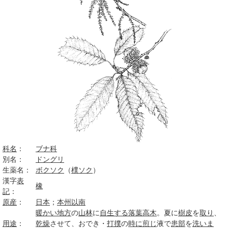
科名
：
ブナ科
別名：
ドングリ
生薬名：
ボクソク
（
樸ソク
）
漢字
表
橡
記
：
原産
：
日本
；
本州
以南
暖かい
地方
の
山林
に
自生する
落葉高木
。夏に
樹皮
を
取り
、
用途
：
乾燥
させて、おでき・
打撲
の
時に
煎じ
液で
患部
を
洗いま