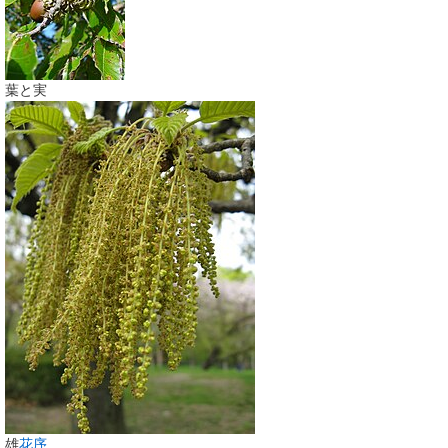
葉と実
雄
花序