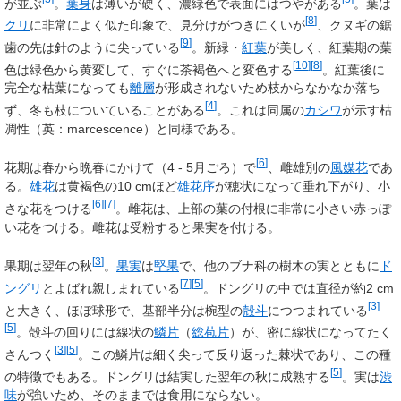
が並ぶ
。
葉身
は薄いが硬く、濃緑色で表面にはつやがある
。葉は
[
8
]
クリ
に非常によく似た印象で、見分けがつきにくいが
、クヌギの鋸
[
9
]
歯の先は針のように尖っている
。新緑・
紅葉
が美しく、紅葉期の葉
[
10
]
[
8
]
色は緑色から黄変して、すぐに茶褐色へと変色する
。紅葉後に
完全な枯葉になっても
離層
が形成されないため枝からなかなか落ち
[
4
]
ず、冬も枝についていることがある
。これは同属の
カシワ
が示す枯
凋性（英：marcescence）と同様である。
[
6
]
花期は春から晩春にかけて（4 - 5月ごろ）で
、雌雄別の
風媒花
であ
る。
雄花
は黄褐色の10
cmほど
雄花序
が穂状になって垂れ下がり、小
[
6
]
[
7
]
さな花をつける
。雌花は、上部の葉の付根に非常に小さい赤っぽ
い花をつける。雌花は受粉すると果実を付ける。
[
3
]
果期は翌年の秋
。
果実
は
堅果
で、他のブナ科の樹木の実とともに
ド
[
7
]
[
5
]
ングリ
とよばれ親しまれている
。ドングリの中では直径が約2
cm
[
3
]
と大きく、ほぼ球形で、基部半分は椀型の
殻斗
につつまれている
[
5
]
。殻斗の回りには線状の
鱗片
（
総苞片
）が、密に線状になってたく
[
3
]
[
5
]
さんつく
。この鱗片は細く尖って反り返った棘状であり、この種
[
5
]
の特徴でもある。ドングリは結実した翌年の秋に成熟する
。実は
渋
味
が強いため、そのままでは食用にならない。