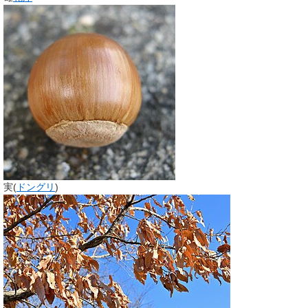
実(
ドングリ
)