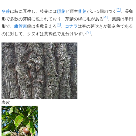
[
4
]
冬芽
は枝に互生し、枝先には
頂芽
と頂生
側芽
が1 - 3個のつく
。長卵
[
4
]
形で多数の芽鱗に包まれており、芽鱗の縁に毛がある
。葉痕は半円
[
4
]
形で、
維管束
痕は多数見える
。
コナラ
は春の芽吹きが銀灰色である
[
9
]
のに対して、クヌギは黄褐色で見分けやすい
。
表皮