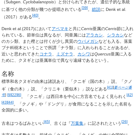
（Subgen.
Cyclobalanopsis
）と分けられてきたが、遺伝子的な系統
[
39
]
に基づく他の分類が幾つか提唱されている
。
総説
に Denk et al.
[
40
]
（2017）がある
。
Denk et al.(2017)において
アベマキ
と共に
Cerris
亜属の
Cerris
節に入れ
られている。節単位は異なるが、同亜属には
アラカシ
、
シラカシ
など
のカシ類、また樫とは付くが少し異質の
ウバメガシ
なども入る。落葉
ブナ科樹木ということで所謂「ナラ類」に入れられることがあるが、
近いと思われてきた
コナラ
、
ミズナラ
、
カシワ
は
Quercus
亜属に入る
ために、クヌギとは亜属単位で異なり遠縁であるという。
名称
標準和名クヌギの由来は諸説あり、「クニギ（国の木）」説、「クノ
[
41
]
[
要ページ番
ギ（食の木）」説、「クリニキ（栗似木）」説などある
号
]
[
9
]
[
22
]
[
6
]
[
42
]
。「クニギ」は西日本を中心に方言名でもよく見られく
[
43
]
[
44
]
。「クノギ」や「ドングリ」が食用になることを示した名前も
全国的に多い。
[
45
]
[
26
]
古名は
つるばみ
といい
、古くは『
万葉集
』に記されたという
。