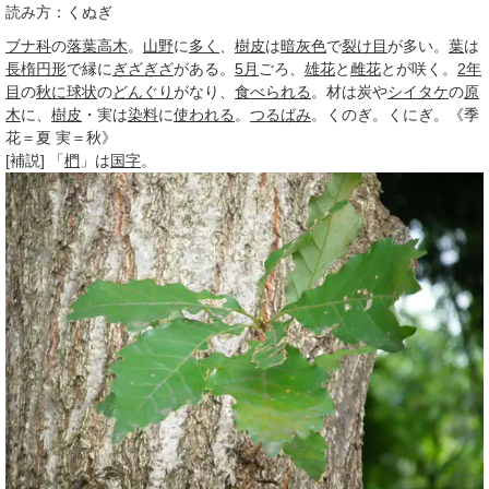
読み方：くぬぎ
ブナ科
の
落葉高木
。
山野
に
多く
、
樹皮
は
暗灰色
で
裂け目
が多い。
葉
は
長楕円形
で縁に
ぎざぎざ
がある。
5月
ごろ、
雄花
と
雌花
とが咲く。
2年
目
の
秋に
球状
の
どんぐり
がなり、
食べられる
。材は炭や
シイタケ
の
原
木
に、
樹皮
・実は
染料
に
使われる
。
つるばみ
。くのぎ。くにぎ。《
季
花＝夏 実＝秋》
[補説] 「
椚
」は
国字
。