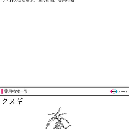
ブナ科
の
落葉高木
、
園芸植物
、
薬用植物
薬用植物一覧
クヌギ