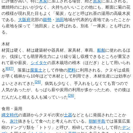
に評価が高い。特に
木炭
に加工される場合、殆ど
黒炭
に加工される。
燃焼時のにおいが少なく、火持ちがいいことの他にも、断面に菊の花
の模様が現れ見た目もよく「菊炭」などと呼ばれ茶の湯用の高級木炭
である。
大阪府
北部の
能勢
・
池田
地域が代表的な産地であったことか
ら産地を採って「池田炭」とも呼ばれる。別名「一庫炭」とも呼ばれ
る。
木材
材質は硬く、材は建築材や器具材、家具材、車両、
船舶
に使われるほ
か、伐採しても萌芽再生力により繰り返し収穫できるところが重宝さ
れて薪や薪炭、
シイタケ
の原木栽培の榾木（ほだぎ）として用いられ
[
6
]
[
7
]
る
。落葉は
腐葉土
として作物の
肥料
に利用される。クヌギは成長
が早く植林から10年ほどで木材として利用でき、木材生産には効率が
[
26
]
よいとされてきた
。病気も少なく、手入れをしなくても育つので
人気があったが、もっぱら薪や炭用の利用が多かったため、その後は
[
26
]
だんだんと植える人も減っていった
。
食用・薬用
縄文時代
の遺跡からクヌギの実が
土器
などともに発掘されたことか
ら、
灰汁
抜きをして食べたと考えられている。
朝鮮半島
では落葉広葉
樹のドングリ類を「トトリ」と呼び、粉砕して水さらしして得た
デン