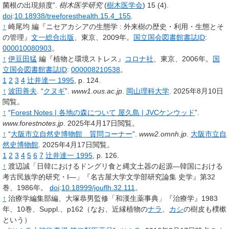
菌根の出現頻度”.
樹木医学研究
(
樹木医学会
)
15
(4).
doi
:
10.18938/treeforesthealth.15.4_155
.
↑
崎尾均 編『ニセアカシアの生態学
: 外来樹の歴史・利用・生態とそ
の管理』
文一総合出版
、東京、2009年。
国立国会図書館書誌ID
:
000010080903
。
↑
伊豆田猛
編『植物と環境ストレス』
コロナ社
、東京、2006年。
国
立国会図書館書誌ID
:
000008210538
。
1
2
3
4
辻井達一 1995
, p.
124.
↑
波田善夫
.
“
クヌギ
”.
www1.ous.ac.jp
.
岡山理科大学
.
2025年8月10日
閲覧。
↑
“
Forest Notes | 各地の森について 屋久島 | JVCケンウッド
”.
www.forestnotes.jp
.
2025年4月17日閲覧。
↑
“
大阪市立自然史博物館 質問コーナー
”.
www2.omnh.jp
.
大阪市立自
然史博物館
.
2025年4月17日閲覧。
1
2
3
4
5
6
7
辻井達一 1995
, p.
126.
↑
渡辺誠「日韓におけるドングリ食と縄文土器の起源―韓国における
考古民族学的研究・I―」『名古屋大学文学部研究論集 史学』第32
巻、1986年。
doi
:
10.18999/jouflh.32.111
。
↑
治療学編集部編、大塚恭男監修「和漢生薬事典」『治療学』1983
年、10巻、Suppl.、p162（なお、近縁植物の
ナラ
、
カシ
の樹皮も樸樕
という）