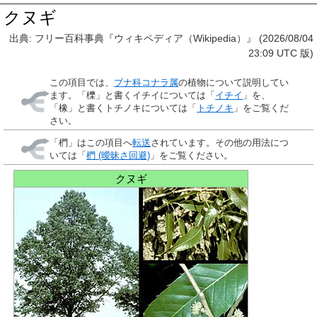
クヌギ
出典: フリー百科事典『ウィキペディア（Wikipedia）』 (2026/08/04
23:09 UTC 版)
この項目では、
ブナ科
コナラ属
の植物について説明してい
ます。「櫟」と書くイチイについては「
イチイ
」を、
「橡」と書くトチノキについては「
トチノキ
」をご覧くだ
さい。
「
椚
」はこの項目へ
転送
されています。その他の用法につ
いては「
椚 (曖昧さ回避)
」をご覧ください。
クヌギ