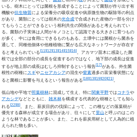
いる。樹木にとっては菌根を形成することによって菌類が作り出す有
機酸や
抗生物質
による栄養分の吸収促進や病原微生物の駆除等の利点
があり、菌類にとっては樹木の
光合成
で合成された産物の一部を分け
てもらうことができるという相利共生の関係があると考えられてい
る。菌類の子実体は人間がキノコとして認識できる大きさに育つもの
が多く、中には食用にできるものもある。土壌中には菌根から菌糸を
通して、同種他個体や他種植物に繋がる広大なネットワークが存在す
[
11
]
[
12
]
[
13
]
[
14
]
[
15
]
[
16
]
ると考えられている
。アカマツ苗木に感染した菌
根では全部の部分の成長を促進するのではなく、地下部の成長は促進
[
17
]
するが地上部の成長はむしろ抑制するという報告
がある。外生菌
根性の樹種に
スギ
や
ニセアカシア
の混生や
窒素
過多の富栄養状態にな
[
18
]
[
13
]
[
19
]
[
20
]
[
21
]
ると菌根に影響を与えるという報告がある
。
低山地や平地で
照葉樹林
に混成して生え、特に
関東平野
では
コナラ
や
アカシデ
などとともに、
雑木林
を構成する代表的な樹種としても知ら
[
22
]
[
8
]
れる
。また、薪炭目的の伐採によって、この種などの落葉樹が
優先する森林が成立する場合があり、往々にして
里山
と呼ぶのはこの
ような林であることが多い。また、これを薪炭用材として人為的に植
えられた物も多い。