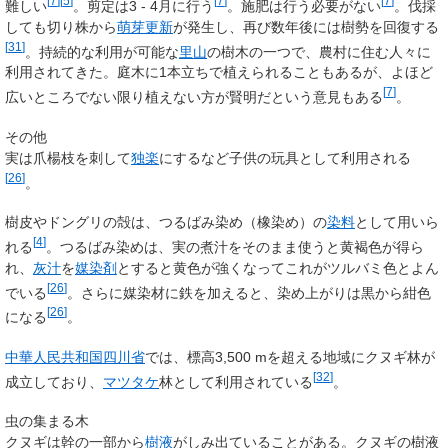
[
7
]
[
5
]
[
7
]
[
7
]
難しい
。剪定は3 - 4月に行う
。施肥は行う必要がない
。伐採
しても切り株から
萌芽更新
が発生し、再び数年後には樹勢を回復する
[
31
]
。持続的な利用が可能な
里山
の樹木の一つで、農村に住む人々に
利用されてきた。庭木に1本立ちで植えられることもあるが、よほど
[
7
]
広いところでない限り植えない方が賢明だという意見もある
。
その他
実は爪楊枝を刺して
独楽
にするなど子供の玩具として利用される
[
26
]
。
樹皮やドングリの殻は、
つるばみ染め
（橡染め）の
染料
として用いら
[
4
]
れる
。つるばみ染めは、実の煮汁をそのまま使うと黄褐色が得ら
れ、
灰汁
を
媒染剤
とすると黄色が強くなってこれがツルバミ色とよん
[
26
]
でいる
。さらに媒染材に鉄を加えると、染め上がりは黒から紺色
[
26
]
になる
。
中華人民共和国
四川省
では、標高3,500
mを超える地域にクヌギ林が
[
32
]
成立しており、
マツタケ
林として利用されている
。
虫の集まる木
クヌギは幹の一部から
樹液
がしみ出ていることがある。クヌギの樹液