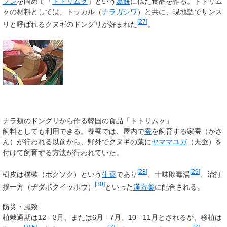
プン
を固めて「
トトリムㇰ
」という
葛餅
に似た食品を作る。トトリム
ㇰの材料としては、トッカル（
ナラガシワ
）と共に、現地語でサンス
[
27
]
リと呼ばれるクヌギのドングリが好まれた
。
ナラ類のドングリから作る韓国の食品「トトリムㇰ」
飼料としても利用できる。養蚕では、屋内で
蚕
を飼育する家蚕（かさ
ん）が行われる以前から、野外でクヌギの葉に
ヤママユガ
（天蚕）を
付けて飼育する方法が行われていた。
[
28
]
[
29
]
樹皮は
樸樕
（ボクソク）という
生薬
であり
、十味敗毒湯
、治打
[
30
]
撲一方（ヂダボクイッポウ）
といった
漢方薬
に配合される。
防災・風致
植栽適期は12 - 3月、または6月 - 7月、10 - 11月とされるが、移植は