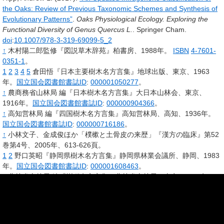
the Oaks: Review of Previous Taxonomic Schemes and Synthesis of
Evolutionary Patterns”
.
Oaks Physiological Ecology. Exploring the
Functional Diversity of Genus Quercus L.
.
Springer Cham.
doi
:
10.1007/978-3-319-69099-5_2
↑
木村陽二郎監修『図説草木辞苑』柏書房、1988年。
ISBN
4-7601-
0351-1
。
1
2
3
4
5
倉田悟『日本主要樹木名方言集』地球出版、東京、1963
年。
国立国会図書館書誌ID
:
000001050277
。
↑
農商務省山林局 編『日本樹木名方言集』大日本山林会、東京、
1916年。
国立国会図書館書誌ID
:
000000904366
。
↑
高知営林局 編『四国樹木名方言集』高知営林局、高知、1936年。
国立国会図書館書誌ID
:
000000716186
。
↑
小林文子、金成俊ほか「樸樕と土骨皮の来歴」『漢方の臨床』第52
巻第4号、2005年、613-626頁。
1
2
野口英昭『静岡県樹木名方言集』静岡県林業会議所、静岡、1983
年。
国立国会図書館書誌ID
:
000001608463
。
↑
農林省山林局 編『樹種名方言集』農林省山林局、東京、1932年。
国立国会図書館書誌ID
:
000000904043
。
参考文献
亀田龍吉『落ち葉の呼び名事典』
世界文化社
、2014年10月5日、93
頁。
ISBN
978-4-418-14424-2
。