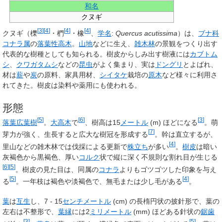
和名
クヌギ
[
3
]
[
4
]
[
4
]
[
4
]
クヌギ
（櫟
・椚
・橡
、
学名
:
Quercus acutissima
）は、
ブナ科
コナラ属
の
落葉性
高木
。
山地
などに生え、
雑木林
の景観をつくり出す
代表的な樹種としても知られる。樹皮からしみ出す樹液には
カブトム
シ
、
クワガタムシ
などの
昆虫
がよく集まり、実は
ドングリ
とよばれ、
材は
薪
や
炭
の原料、家具用材、
シイタケ
栽培の
原木
など様々に利用さ
れてきた。樹皮は染料や薬用にも使われる。
形態
[
5
]
[
6
]
[
3
]
落葉
広葉樹
。
大高木
で
、樹高は15
メートル
(m) ほどになる
。萌
[
7
]
芽力が強く、生長すると広大な樹冠を形成する
。幹は直立するが、
[
4
]
里山などの雑木林では伐採による更新で
株立ち
が多い
。
樹皮
は暗い
灰褐色から黒褐色、厚い
コルク
状で縦に深く不規則な割れ目が生じる
[
6
]
[
5
]
。樹皮の見た目は、同属の
コナラ
よりもゴツゴツした印象を与え
[
5
]
[
4
]
る
。一年枝は褐色や淡褐色で、無毛または少し毛がある
。
葉
は
互生
し、7 - 15
センチメートル
(cm) の長楕円状の披針形で、葉の
左右は不整形で、
葉縁
には2
ミリメートル
(mm) ほどある針状の
鋸歯
[
3
]
[
5
]