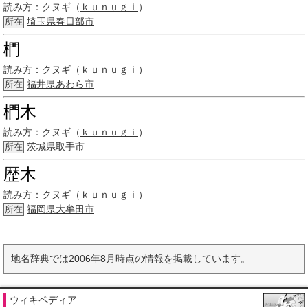
読み方：
クヌギ（
ｋｕｎｕｇｉ
）
埼玉県
春日部市
所在
椚
読み方：
クヌギ（
ｋｕｎｕｇｉ
）
福井県
あわら市
所在
椚木
読み方：
クヌギ（
ｋｕｎｕｇｉ
）
茨城県
取手市
所在
歴木
読み方：
クヌギ（
ｋｕｎｕｇｉ
）
福岡県大牟田市
所在
地名辞典では2006年8月時点の情報を掲載しています。
ウィキペディア