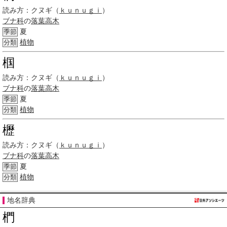
読み方：
クヌギ（
ｋｕｎｕｇｉ
）
ブナ科
の
落葉高木
夏
季節
植物
分類
椢
読み方：
クヌギ（
ｋｕｎｕｇｉ
）
ブナ科
の
落葉高木
夏
季節
植物
分類
櫪
読み方：
クヌギ（
ｋｕｎｕｇｉ
）
ブナ科
の
落葉高木
夏
季節
植物
分類
地名辞典
椚