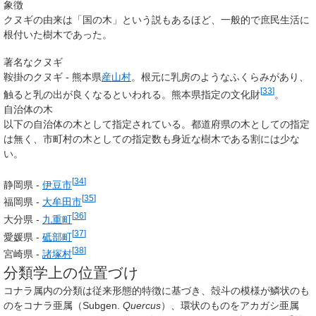
象徴
クヌギの由来は「国の木」という説もあるほど、一般的で庶民生活に
根付いた樹木であった。
著名なクヌギ
鞍掛のクヌギ - 熊本県
産山村
。根元に乳房のようなふくらみがあり、
[
33
]
触ると乳の出が良くなるといわれる。熊本県指定の文化財
。
自治体の木
以下の自治体の木として指定されている。都道府県の木としての指定
は無く、市町村の木としての指定数も身近な樹木である割には少な
い。
[
34
]
静岡県 -
伊豆市
[
35
]
福岡県 -
大牟田市
[
36
]
大分県 -
九重町
[
37
]
愛媛県 -
砥部町
[
38
]
宮崎県 -
諸塚村
分類学上の位置づけ
コナラ属内の分類は従来形態的特徴に基づき、殻斗の模様が鱗状のも
のをコナラ亜属（Subgen.
Quercus
）、環状のものをアカガシ亜属