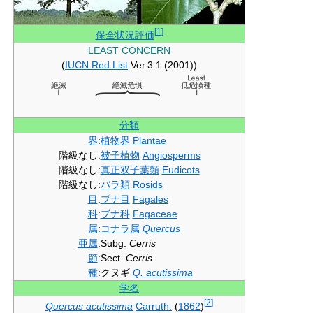
[
1
]
保全状況評価
LEAST CONCERN
(
IUCN Red List
Ver.3.1 (2001))
分類
界
:
植物界
Plantae
階級なし
:
被子植物
Angiosperms
階級なし
:
真正双子葉類
Eudicots
階級なし
:
バラ類
Rosids
目
:
ブナ目
Fagales
科
:
ブナ科
Fagaceae
属
:
コナラ属
Quercus
亜属
:
Subg.
Cerris
節
:
Sect.
Cerris
種
:
クヌギ
Q. acutissima
学名
[
2
]
Quercus acutissima
Carruth.
(
1862
)