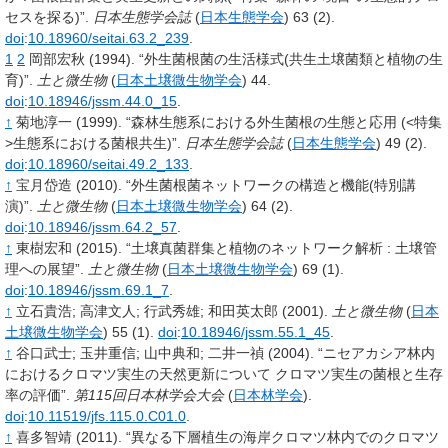
セスを探る)”.
日本生態学会誌
(
日本生態学会
)
63
(2).
doi
:
10.18960/seitai.63.2_239
.
1
2
岡部宏秋
(1994).
“外生菌根菌の生活様式(共生土壌菌類と植物の生
育)”.
土と微生物
(
日本土壌微生物学会
)
44
.
doi
:
10.18946/jssm.44.0_15
.
↑
菊地淳一
(1999).
“森林生態系における外生菌根の生態と応用 (<特集
>生態系における菌根共生)”.
日本生態学会誌
(
日本生態学会
)
49
(2).
doi
:
10.18960/seitai.49.2_133
.
↑
宝月岱造
(2010).
“外生菌根菌ネットワークの構造と機能(特別講
演)”.
土と微生物
(
日本土壌微生物学会
)
64
(2).
doi
:
10.18946/jssm.64.2_57
.
↑
東樹宏和
(2015).
“土壌真菌群集と植物のネットワーク解析
: 土壌管
理への展望”.
土と微生物
(
日本土壌微生物学会
)
69
(1).
doi
:
10.18946/jssm.69.1_7
.
↑
立石貴浩
;
高津文人
;
行武秀雄
;
和田英太郎
(2001).
土と微生物
(
日本
土壌微生物学会
)
55
(1).
doi
:
10.18946/jssm.55.1_45
.
↑
谷口武士
;
玉井重信
;
山中典和
;
二井一禎
(2004).
“ニセアカシア林内
におけるクロマツ実生の天然更新について クロマツ実生の菌根と生存
率の評価”.
第115回日本林学会大会
(
日本林学会
).
doi
:
10.11519/jfs.115.0.C01.0
.
↑
喜多智靖
(2011).
“異なる下層植生の海岸クロマツ林内でのクロマツ