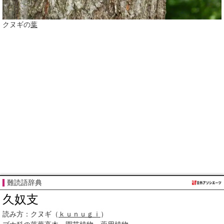
クヌギの
葉
難読語辞典
久奴支
読み方：
クヌギ（
ｋｕｎｕｇｉ
）