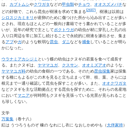
は、
カブトムシ
や
クワガタ
などの
甲虫類
や
チョウ
、
オオスズメバチ
な
[
26
]
[
7
]
どの好物で、これら昆虫が樹液を求めて集まる
。樹液は以前は
シロスジカミキリ
が産卵のために傷つけた所から沁み出すことが多い
とされ、現在もほとんどの一般向け書籍でそう書かれていることが多
いが、近年の研究で主として
ボクトウガ
の幼虫が材に穿孔した孔の出
入り口周辺を常に加工し続けることで永続的に樹液を滲出させ、集ま
る
アブ
や
ガ
のような軟弱な
昆虫
、
ダニ
などを
捕食
していることが明ら
かになった。
ウラナミアカシジミ
という蝶の幼虫はクヌギの若葉を食べて成長す
る。またクヌギは、
ヤママユガ
、
クスサン
、
オオミズアオ
のような、
ヤママユガ科
の幼虫の食樹の一つである。そのため
昆虫採集
家は採集
する種にもよるがこの木を見ると立ち止まって幹、枝、葉、さらには
根元まで一通り確認して昆虫を探すことが多い。また、
オオクワガタ
などクヌギを主な活動拠点とする昆虫を探すために、それらの名産地
において
マニア
が何時間もクヌギを見張っている光景が見られること
も珍しくない。
文学
万葉集
（巻十八）
紅は うつろうものぞ 橡の なれにし衣に なおしかめやも（
大伴家持
）