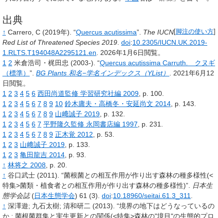
出典
↑
Carrero, C
(2019年).
“
Quercus acutissima
”.
The IUCN
[
脚注の使い方
]
Red List of Threatened Species 2019
.
doi
:
10.2305/IUCN.UK.2019-
1.RLTS.T194048A2295121.en
.
2026年1月6日閲覧。
1
2
米倉浩司・梶田忠 (2003-).
“
Quercus acutissima Carruth. クヌギ
（標準）
”.
BG Plants 和名−学名インデックス（YList）
.
2021年6月12
日閲覧。
1
2
3
4
5
6
西田尚道監修 学習研究社編 2009
, p.
100.
1
2
3
4
5
6
7
8
9
10
鈴木庸夫・高橋冬・安延尚文 2014
, p.
143.
1
2
3
4
5
6
7
8
9
山﨑誠子 2019
, p.
132.
1
2
3
4
5
6
7
平野隆久監修 永岡書店編 1997
, p.
231.
1
2
3
4
5
6
7
8
9
正木覚 2012
, p.
53.
1
2
3
山﨑誠子 2019
, p.
133.
1
2
3
亀田龍吉 2014
, p.
93.
↑
林将之 2008
, p.
20.
↑
谷口武士
(2011).
“菌根菌との相互作用が作り出す森林の種多様性(<
特集>菌類・植食者との相互作用が作り出す森林の種多様性)”.
日本生
態学会誌
(
日本生態学会
)
61
(3).
doi
:
10.18960/seitai.61.3_311
.
↑
深澤遊
;
九石太樹
;
清和研二
(2013).
“境界の地下はどうなっているの
か
: 菌根菌群集と実生更新との関係(<特集>森林の"境目"の生態的プロ