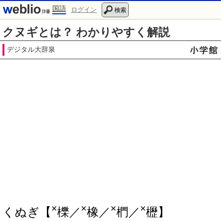
国語
ログイン
検索
クヌギとは？ わかりやすく解説
デジタル大辞泉
×
×
×
×
くぬぎ【
櫟／
橡／
椚／
櫪】