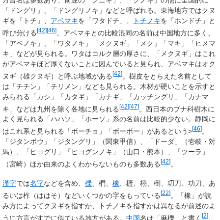
方言名は多数あり、前述の「クニギ」、「クノギ」の他に全国的に
「ドングリ」、「ドングリノキ」などと呼ばれる。東海地方ではクヌ
ギを「トチ」、
アベマキ
を「ワタドチ」、
トチノキ
を「ホンドチ」と
[
42
]
[
46
]
呼び分ける
。アベマキとの比較混同の名前は中国地方に多く、
「アベノキ」、「ワタノキ」「メクヌギ」「メク」「マキ」「ヒメマ
キ」などが見られる。ワタはコルク層の厚さに、「メクヌギ」はこれ
がアベマキほど厚くないことに因んでいると見られ、アベマキはオク
[
42
]
ヌギ（雄クヌギ）と呼ぶ地域がある
。樹皮をとらえた名前として
は「チチン」「チリメン」なども見られる。木材が硬いことを示すと
みられる「カシ」「カタギ」「カナギ」「カッチングリ」「カナマ
[
42
]
[
47
]
キ」などは九州を除く各地に見られる
。西日本のブナ科樹木に
よく見られる「ハハソ」「ホーソ」系の名前は比較的少ない。静岡に
[
46
]
はこれ系と見られる「ボーチョ」「ボーボー」があるという>
。
「ジタンボウ」「ジタングリ」（関東甲信）、「ドーダ」（壱岐・対
馬）、「ヒヨグリ」「ヒヨグンノキ」（山口・熊本）、「ツーラ」
[
42
]
（宮崎）ほか由来のよくわからないものも多数ある
。
漢字
では
名字
などを含め、
櫟
、椚、
橡
、櫪、栩、椡、㓛刀、功刀、あ
[
22
]
るいは柞（ははそ）などいくつかの字をもっている
。「橡」が読
み方によってクヌギを指すか、トチノキを指すかは異なるが前述のよ
[
2
]
うに方言がすでに似ている地方がある。
中国
名は「麻櫟」と書く
。