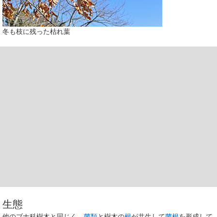
冬も枝に残った枯れ葉
生態
他のブナ科樹木と同じく、
菌類
と樹木の
根
が共生して
菌根
を形成して