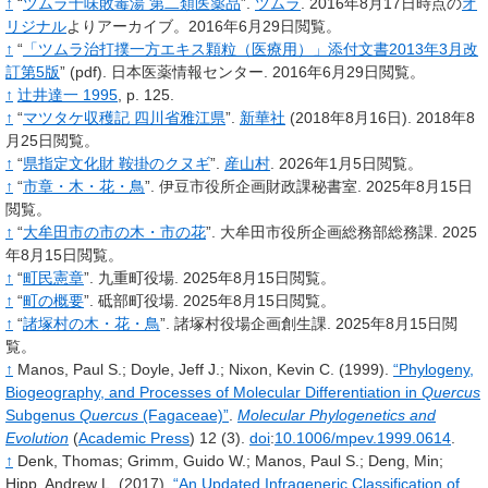
↑
“
ツムラ十味敗毒湯 第二類医薬品
”.
ツムラ
.
2016年8月17日時点の
オ
リジナル
よりアーカイブ。2016年6月29日閲覧。
↑
“
「ツムラ治打撲一方エキス顆粒（医療用）」添付文書2013年3月改
訂第5版
”
(pdf).
日本医薬情報センター.
2016年6月29日閲覧。
↑
辻井達一 1995
, p.
125.
↑
“
マツタケ収穫記 四川省雅江県
”.
新華社
(2018年8月16日).
2018年8
月25日閲覧。
↑
“
県指定文化財 鞍掛のクヌギ
”.
産山村
.
2026年1月5日閲覧。
↑
“
市章・木・花・鳥
”.
伊豆市役所企画財政課秘書室.
2025年8月15日
閲覧。
↑
“
大牟田市の市の木・市の花
”.
大牟田市役所企画総務部総務課.
2025
年8月15日閲覧。
↑
“
町民憲章
”.
九重町役場.
2025年8月15日閲覧。
↑
“
町の概要
”.
砥部町役場.
2025年8月15日閲覧。
↑
“
諸塚村の木・花・鳥
”.
諸塚村役場企画創生課.
2025年8月15日閲
覧。
↑
Manos,
Paul S.
;
Doyle,
Jeff J.
;
Nixon,
Kevin C.
(1999).
“Phylogeny,
Biogeography, and Processes of Molecular Differentiation in
Quercus
Subgenus
Quercus
(Fagaceae)”
.
Molecular Phylogenetics and
Evolution
(
Academic Press
)
12
(3).
doi
:
10.1006/mpev.1999.0614
.
↑
Denk,
Thomas
;
Grimm,
Guido W.
;
Manos,
Paul S.
;
Deng,
Min
;
Hipp,
Andrew L.
(2017).
“An Updated Infrageneric Classification of